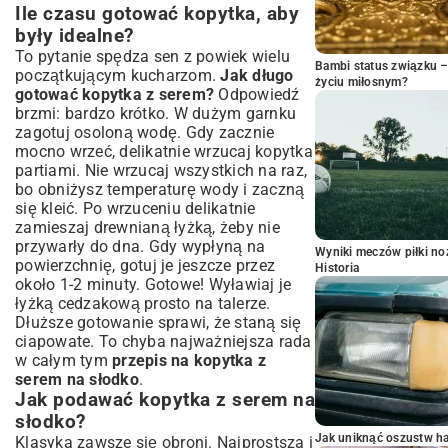
Ile czasu gotować kopytka, aby
były idealne?
To pytanie spędza sen z powiek wielu
Bambi status związku 
początkującym kucharzom.
Jak długo
życiu miłosnym?
gotować kopytka z serem?
Odpowiedź
brzmi: bardzo krótko. W dużym garnku
zagotuj osoloną wodę. Gdy zacznie
mocno wrzeć, delikatnie wrzucaj kopytka
partiami. Nie wrzucaj wszystkich na raz,
bo obniżysz temperaturę wody i zaczną
się kleić. Po wrzuceniu delikatnie
zamieszaj drewnianą łyżką, żeby nie
przywarły do dna. Gdy wypłyną na
Wyniki meczów piłki noż
powierzchnię, gotuj je jeszcze przez
Historia
około 1-2 minuty. Gotowe! Wyławiaj je
łyżką cedzakową prosto na talerze.
Dłuższe gotowanie sprawi, że staną się
ciapowate. To chyba najważniejsza rada
w całym tym
przepis na kopytka z
serem na słodko
.
Jak podawać kopytka z serem na
słodko?
Jak uniknąć oszustw h
Klasyka zawsze się obroni. Najprostsza i