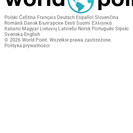
Polski
Čeština
Français
Deutsch
Español
Slovenčina
Română
Dansk
Български
Eesti
Suomi
Ελληνικά
Italiano
Magyar
Lietuvių
Latviešu
Norsk
Português
Srpski
Svenska
English
© 2026 World Point. Wszelkie prawa zastrzeżone.
Polityka prywatności