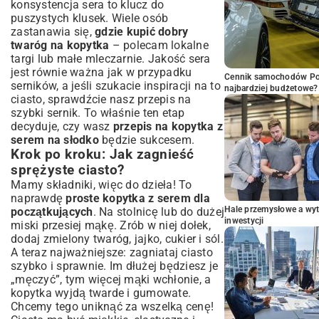
konsystencja sera to klucz do
puszystych klusek. Wiele osób
zastanawia się,
gdzie kupić dobry
twaróg na kopytka
– polecam lokalne
targi lub małe mleczarnie. Jakość sera
jest równie ważna jak w przypadku
Cennik samochodów Por
serników, a jeśli szukacie inspiracji na to
najbardziej budżetowe?
ciasto, sprawdźcie nasz
przepis na
szybki sernik
. To właśnie ten etap
decyduje, czy wasz
przepis na kopytka z
serem na słodko
będzie sukcesem.
Krok po kroku: Jak zagnieść
sprężyste ciasto?
Mamy składniki, więc do dzieła! To
naprawdę
proste kopytka z serem dla
Hale przemysłowe a wyt
początkujących
. Na stolnicę lub do dużej
inwestycji
miski przesiej mąkę. Zrób w niej dołek,
dodaj zmielony twaróg, jajko, cukier i sól.
A teraz najważniejsze: zagniataj ciasto
szybko i sprawnie. Im dłużej będziesz je
„męczyć”, tym więcej mąki wchłonie, a
kopytka wyjdą twarde i gumowate.
Chcemy tego uniknąć za wszelką cenę!