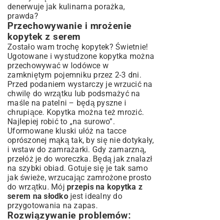
denerwuje jak kulinarna porażka,
prawda?
Przechowywanie i mrożenie
kopytek z serem
Zostało wam trochę kopytek? Świetnie!
Ugotowane i wystudzone kopytka można
przechowywać w lodówce w
zamkniętym pojemniku przez 2-3 dni.
Przed podaniem wystarczy je wrzucić na
chwilę do wrzątku lub podsmażyć na
maśle na patelni – będą pyszne i
chrupiące. Kopytka można też mrozić.
Najlepiej robić to „na surowo”.
Uformowane kluski ułóż na tacce
oprószonej mąką tak, by się nie dotykały,
i wstaw do zamrażarki. Gdy zamarzną,
przełóż je do woreczka. Będą jak znalazł
na szybki obiad. Gotuje się je tak samo
jak świeże, wrzucając zamrożone prosto
do wrzątku. Mój
przepis na kopytka z
serem na słodko
jest idealny do
przygotowania na zapas.
Rozwiązywanie problemów: