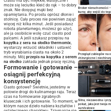
Ciasto ma być miękkie, elastyczne i
może się leciutko kleić do rąk – to dobry
Broker nieruchomości – 
znak. Nie dosypuj mąki bez
kursy, aby wejść do teg
opamiętania. Po prostu oprósz dłonie i
stolnicę. Cały proces nie powinien zająć
więcej niż kilka minut. Jeśli posiadasz
robota planetarnego, możesz go użyć,
ale ja osobiście wolę czuć ciasto pod
palcami. A jeśli szukasz przepisu na
kopytka z sera na słodko thermomix
,
wystarczy wrzucić składniki i ustawić
tryb wyrabiania ciasta na około 2
Przegląd zabiegów na 
minuty. Mój
przepis na kopytka z serem
chirurgiczne i niechirur
na słodko
zakłada jednak pracę ręczną.
Formowanie i gotowanie –
osiągnij perfekcyjną
konsystencję
Ciasto gotowe? Świetnie, jesteśmy w
połowie drogi do kulinarnego raju. Teraz
czas na formowanie zgrabnych
Silna, niezawodna i pr
kluseczek i ich gotowanie. To moment, w
pokaż, jaka jest twoja 
którym nasze dzieło nabiera kształtów i
survivalowe
ostatecznego charakteru. Trzymajcie się