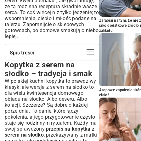
serem kwestia smaku”, ale gwarantuję,
że ta rodzinna receptura skradnie wasze
serca. To coś więcej niż tylko jedzenie; to
wspomnienia, ciepło i miłość podane na
Zarabiaj na tym, że ni
talerzu. Zapomnijcie o sklepowych
jako dodatkowe źródło 
gotowcach, bo domowe smakują o niebo
zakładu
lepiej.
Spis treści
Kopytka z serem na
Kopytka z serem na słodko – tradycja i
smak
słodko – tradycja i smak
Czym wyróżniają się kopytka serowe?
W polskiej kuchni kopytka to prawdziwy
Dlaczego warto przygotować je w domu?
klasyk, ale wersja z serem na słodko to
Atopowe zapalenie skór
Składniki i przygotowanie idealnego
dla wielu kwintesencja domowego
ciało?
ciasta na kopytka serowe
obiadu na słodko. Albo deseru. Albo
kolacji. Szczerze? Są dobre o każdej
Niezbędne produkty do pysznych kopytek
porze dnia. To danie, które łączy
Sekret doskonałego twarogu do kopytek
pokolenia, a jego przygotowanie często
Krok po kroku: Jak zagnieść sprężyste
staje się rodzinnym rytuałem. Każdy ma
ciasto?
swój sprawdzony
przepis na kopytka z
Formowanie i gotowanie – osiągnij
serem na słodko
, przekazywany z matki
perfekcyjną konsystencję
na córkę, ale podstawy pozostają te