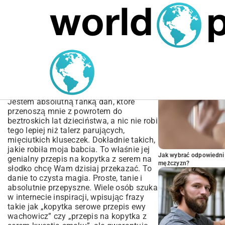
MARIUSZ ŁAMAGA
05.10.2025
BIZNES
POPULARNE A
Przepis na kopytka z
serem na słodko – Idealne
dla dzieci i dorosłych
Jestem absolutną fanką dań, które
przenoszą mnie z powrotem do
beztroskich lat dzieciństwa, a nic nie robi
tego lepiej niż talerz parujących,
mięciutkich kluseczek. Dokładnie takich,
jakie robiła moja babcia. To właśnie jej
Jak wybrać odpowiedni 
genialny przepis na kopytka z serem na
mężczyzn?
słodko chcę Wam dzisiaj przekazać. To
danie to czysta magia. Proste, tanie i
absolutnie przepyszne. Wiele osób szuka
w internecie inspiracji, wpisując frazy
takie jak „kopytka serowe przepis ewy
wachowicz” czy „przepis na kopytka z