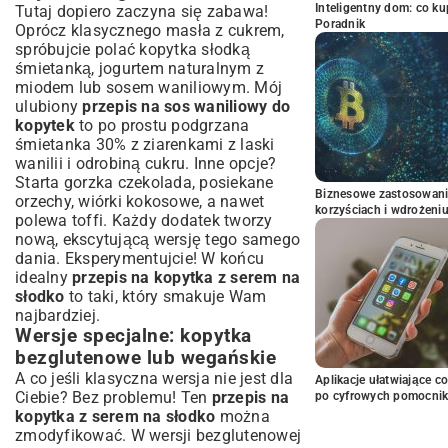
Inteligentny dom: co k
Tutaj dopiero zaczyna się zabawa!
Poradnik
Oprócz klasycznego masła z cukrem,
spróbujcie polać kopytka słodką
śmietanką, jogurtem naturalnym z
miodem lub sosem waniliowym. Mój
ulubiony
przepis na sos waniliowy do
kopytek
to po prostu podgrzana
śmietanka 30% z ziarenkami z laski
wanilii i odrobiną cukru. Inne opcje?
Starta gorzka czekolada, posiekane
Biznesowe zastosowani
orzechy, wiórki kokosowe, a nawet
korzyściach i wdrożeni
polewa toffi. Każdy dodatek tworzy
nową, ekscytującą wersję tego samego
dania. Eksperymentujcie! W końcu
idealny
przepis na kopytka z serem na
słodko
to taki, który smakuje Wam
najbardziej.
Wersje specjalne: kopytka
bezglutenowe lub wegańskie
A co jeśli klasyczna wersja nie jest dla
Aplikacje ułatwiające c
Ciebie? Bez problemu! Ten
przepis na
po cyfrowych pomocni
kopytka z serem na słodko
można
zmodyfikować. W wersji bezglutenowej