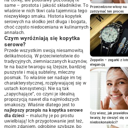
Techniki wałkowania i krojenia kopytek
same – prostota i jakość składników. To
Przerzedzone włosy na 
właśnie w nich tkwi cała tajemnica tego
Ile czasu gotować kopytka, aby były
zatrzymać ten proces
niezwykłego smaku. Historia kopytek
idealne?
serowych na słodko jest długa i bogata,
Jak podawać kopytka z serem na słodko?
choć często niedoceniana w kulinarnych
Pomysły na urozmaicenie i dodatki do
annałach.
kopytek serowych
Czym wyróżniają się kopytka
Kopytka z owocami – ulubione kombinacje
serowe?
smaków
Przede wszystkim swoją niesamowitą
Słodkie sosy, polewy i posypki – czym
delikatnością. W przeciwieństwie do
wzbogacić danie?
Zeppelin – zegarki z l
tradycyjnych, ziemniaczanych kuzynów,
Wersje specjalne: kopytka bezglutenowe
elegancją
te na bazie twarogu są lżejsze, bardziej
lub wegańskie
puszyste i mają subtelny, mleczny
Praktyczne porady i często zadawane
posmak. To właśnie ser nadaje im tej
pytania
charakterystycznej, rozpływającej się w
ustach konsystencji. Nie są tak
Przechowywanie i mrożenie kopytek z
„zapychające”, co czyni je idealną
serem
propozycją nawet dla najmłodszych
Rozwiązywanie problemów: Dlaczego
smakoszy. Właśnie dlatego jest to
kopytka się kleją?
najlepszy przepis na kopytka serowe
Kopytka serowe a leniwe pierogi –
Czy wiesz, jak prawidł
dla dzieci
– maluchy je po prostu
kluczowe różnice
twarzy, by cieszyć się 
uwielbiają! Ich przygotowanie jest też,
niedoskonałości?
Podsumowanie: Słodka uczta dla całej
moim zdaniem, odrobinę szybsze, bo