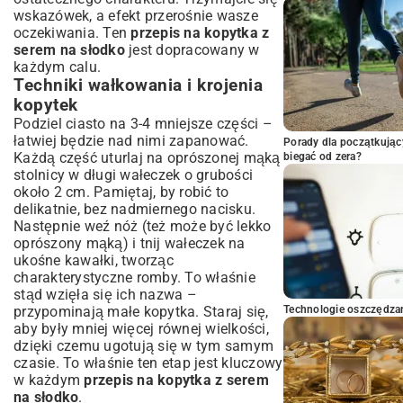
wskazówek, a efekt przerośnie wasze
oczekiwania. Ten
przepis na kopytka z
serem na słodko
jest dopracowany w
każdym calu.
Techniki wałkowania i krojenia
kopytek
Podziel ciasto na 3-4 mniejsze części –
łatwiej będzie nad nimi zapanować.
Porady dla początkując
Każdą część uturlaj na oprószonej mąką
biegać od zera?
stolnicy w długi wałeczek o grubości
około 2 cm. Pamiętaj, by robić to
delikatnie, bez nadmiernego nacisku.
Następnie weź nóż (też może być lekko
oprószony mąką) i tnij wałeczek na
ukośne kawałki, tworząc
charakterystyczne romby. To właśnie
stąd wzięła się ich nazwa –
przypominają małe kopytka. Staraj się,
Technologie oszczędzan
aby były mniej więcej równej wielkości,
dzięki czemu ugotują się w tym samym
czasie. To właśnie ten etap jest kluczowy
w każdym
przepis na kopytka z serem
na słodko
.