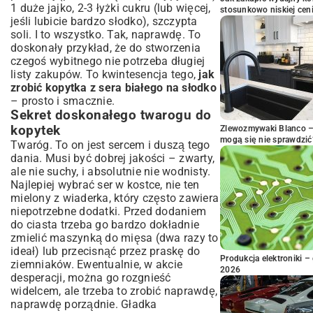
1 duże jajko, 2-3 łyżki cukru (lub więcej,
stosunkowo niskiej cen
jeśli lubicie bardzo słodko), szczypta
soli. I to wszystko. Tak, naprawdę. To
doskonały przykład, że do stworzenia
czegoś wybitnego nie potrzeba długiej
listy zakupów. To kwintesencja tego,
jak
zrobić kopytka z sera białego na słodko
– prosto i smacznie.
Sekret doskonałego twarogu do
kopytek
Zlewozmywaki Blanco – 
mogą się nie sprawdzić
Twaróg. To on jest sercem i duszą tego
dania. Musi być dobrej jakości – zwarty,
ale nie suchy, i absolutnie nie wodnisty.
Najlepiej wybrać ser w kostce, nie ten
mielony z wiaderka, który często zawiera
niepotrzebne dodatki. Przed dodaniem
do ciasta trzeba go bardzo dokładnie
zmielić maszynką do mięsa (dwa razy to
ideał) lub przecisnąć przez praskę do
Produkcja elektroniki – 
ziemniaków. Ewentualnie, w akcie
2026
desperacji, można go rozgnieść
widelcem, ale trzeba to zrobić naprawdę,
naprawdę porządnie. Gładka