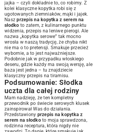
jajka – czyli dokładnie to, co robimy. Z
kolei klasyczne kopytka robi się z
ugotowanych ziemniaków, mąki i jajek.
Nasz
przepis na kopytka z serem na
słodko
to zatem, z kulinarnego punktu
widzenia, przepis na leniwe pierogi. Ale
nazwa „kopytka serowe” tak mocno
wrosła w naszą tradycję, że chyba nikt
nie ma o to pretensji. Smakuje przecież
wybornie, a to jest najważniejsze.
Podobnie jak w przypadku włoskiego
deseru, gdzie każdy ma swoją wersję, ale
baza jest jedna – tu znajdziecie
klasyczny
przepis na tiramisu
.
Podsumowanie: Słodka
uczta dla całej rodziny
Mam nadzieję, że ten kompletny
przewodnik po świecie serowych klusek
zainspirował Was do działania.
Przedstawiony
przepis na kopytka z
serem na słodko
to moja sprawdzona,
rodzinna receptura, która nigdy nie
zawodzi. To danie, które smakuje jak