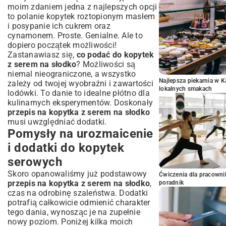
moim zdaniem jedna z najlepszych opcji
to polanie kopytek roztopionym masłem
i posypanie ich cukrem oraz
cynamonem. Proste. Genialne. Ale to
dopiero początek możliwości!
Zastanawiasz się,
co podać do kopytek
z serem na słodko
? Możliwości są
niemal nieograniczone, a wszystko
Najlepsza piekarnia w 
zależy od twojej wyobraźni i zawartości
lokalnych smakach
lodówki. To danie to idealne płótno dla
kulinarnych eksperymentów. Doskonały
przepis na kopytka z serem na słodko
musi uwzględniać dodatki.
Pomysły na urozmaicenie
i dodatki do kopytek
serowych
Skoro opanowaliśmy już podstawowy
Ćwiczenia dla pracown
przepis na kopytka z serem na słodko
,
poradnik
czas na odrobinę szaleństwa. Dodatki
potrafią całkowicie odmienić charakter
tego dania, wynosząc je na zupełnie
nowy poziom. Poniżej kilka moich