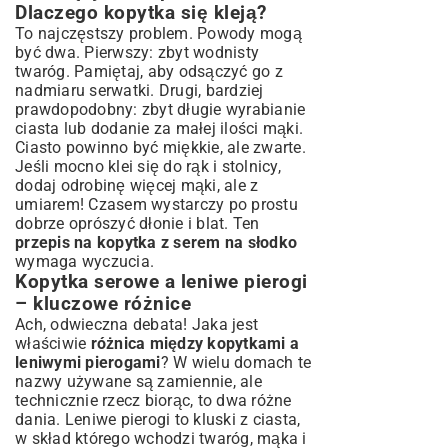
Dlaczego kopytka się kleją?
To najczęstszy problem. Powody mogą
być dwa. Pierwszy: zbyt wodnisty
twaróg. Pamiętaj, aby odsączyć go z
nadmiaru serwatki. Drugi, bardziej
prawdopodobny: zbyt długie wyrabianie
ciasta lub dodanie za małej ilości mąki.
Ciasto powinno być miękkie, ale zwarte.
Jeśli mocno klei się do rąk i stolnicy,
dodaj odrobinę więcej mąki, ale z
umiarem! Czasem wystarczy po prostu
dobrze oprószyć dłonie i blat. Ten
przepis na kopytka z serem na słodko
wymaga wyczucia.
Kopytka serowe a leniwe pierogi
– kluczowe różnice
Ach, odwieczna debata! Jaka jest
właściwie
różnica między kopytkami a
leniwymi pierogami
? W wielu domach te
nazwy używane są zamiennie, ale
technicznie rzecz biorąc, to dwa różne
dania. Leniwe pierogi to kluski z ciasta,
w skład którego wchodzi twaróg, mąka i