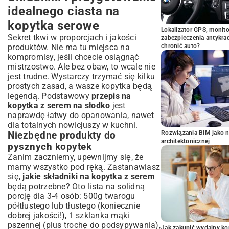
idealnego ciasta na
kopytka serowe
Lokalizator GPS, monito
Sekret tkwi w proporcjach i jakości
zabezpieczenia antykra
produktów. Nie ma tu miejsca na
chronić auto?
kompromisy, jeśli chcecie osiągnąć
mistrzostwo. Ale bez obaw, to wcale nie
jest trudne. Wystarczy trzymać się kilku
prostych zasad, a wasze kopytka będą
legendą. Podstawowy
przepis na
kopytka z serem na słodko
jest
naprawdę łatwy do opanowania, nawet
dla totalnych nowicjuszy w kuchni.
Rozwiązania BIM jako n
Niezbędne produkty do
architektonicznej
pysznych kopytek
Zanim zaczniemy, upewnijmy się, że
mamy wszystko pod ręką. Zastanawiasz
się,
jakie składniki na kopytka z serem
będą potrzebne? Oto lista na solidną
porcję dla 3-4 osób: 500g twarogu
półtłustego lub tłustego (koniecznie
dobrej jakości!), 1 szklanka mąki
pszennej (plus trochę do podsypywania),
Jak zakupić wydajny ko