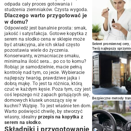
rodziny
odpada cały proces gotowania i
studzenia ziemniaków. Czysta wygoda.
Dlaczego warto przygotować je
w domu?
Odpowiedź jest banalnie prosta: smak,
jakość i satysfakcja. Gotowe kopytka z
serem na słodko cena w sklepie może
być atrakcyjna, ale ich skład często
Sekret promiennej cery,
Twój najlepszy sprzymi
pozostawia wiele do życzenia.
Konserwanty, wzmacniacze smaku,
minimalna ilość sera… po co to komu?
Robiąc je samodzielnie, macie pełną
kontrolę nad tym, co jecie. Wybieracie
najlepszy twaróg, prawdziwe jajka i
dobrą mąkę. To jest ta różnica, którą
czuć w każdym kęsie. Poza tym, czy jest
coś lepszego niż zapach gotujących się,
Bezpieczne metody trans
domowych klusek unoszący się w
kuchni? Wątpię. To jest właśnie ten dom.
Warto poświęcić chwilę, by stworzyć
własny, idealny
przepis na kopytka z
serem na słodko
.
Składniki i przygotowanie