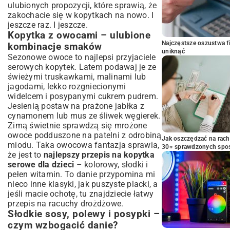
ulubionych propozycji, które sprawią, że
zakochacie się w kopytkach na nowo. I
jeszcze raz. I jeszcze.
Kopytka z owocami – ulubione
Najczęstsze oszustwa f
kombinacje smaków
uniknąć
Sezonowe owoce to najlepsi przyjaciele
serowych kopytek. Latem podawaj je ze
świeżymi truskawkami, malinami lub
jagodami, lekko rozgniecionymi
widelcem i posypanymi cukrem pudrem.
Jesienią postaw na prażone jabłka z
cynamonem lub mus ze śliwek węgierek.
Zimą świetnie sprawdzą się mrożone
owoce podduszone na patelni z odrobiną
Jak oszczędzać na rac
miodu. Taka owocowa fantazja sprawia,
30+ sprawdzonych sp
że jest to
najlepszy przepis na kopytka
serowe dla dzieci
– kolorowy, słodki i
pełen witamin. To danie przypomina mi
nieco inne klasyki, jak puszyste placki, a
jeśli macie ochotę, tu znajdziecie
łatwy
przepis na racuchy drożdżowe
.
Słodkie sosy, polewy i posypki –
czym wzbogacić danie?