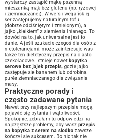
wystarczy zastąpić mąkę pszenną
mieszanką mąk bez glutenu (np. ryżowej
i ziemniaczanej). W wersji wegańskiej
ser zastępujemy naturalnym tofu
(dobrze odciśniętym i zmielonym), a
jajko „kleikiem” z siemienia lnianego. To
dowód na to, jak uniwersalne jest to
danie. A jeśli szukacie czegoś dla osób z
nietolerancjami, może zainteresuje was
także ten
dietetyczny przepis na ciasto
czekoladowe
. Istnieje nawet
kopytka
serowe bez jajek przepis
, gdzie jajko
zastępuje się bananem lub odrobiną
purée ziemniaczanego dla związania
masy.
Praktyczne porady i
często zadawane pytania
Nawet przy najlepszym przepisie mogą
pojawić się pytania i wątpliwości.
Spokojnie, zebrałam tu odpowiedzi na
najczęstsze problemy, aby wasz
przepis
na kopytka z serem na słodko
zawsze
kończył się sukcesem. Bo nic tak nie