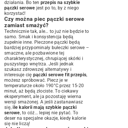
działania. Bo ten
przepis na szybkie
pączki serowe
jest po to, by z niego
korzystać!
Czy można piec pączki serowe
zamiast smażyć?
Technicznie tak, ale… to już nie będzie to
samo. Smak i konsystencja będą
zupełnie inne. Pieczone pączki będą
bardziej przypominały bułeczki serowe –
smaczne, ale pozbawione tej
charakterystycznej, chrupiącej skórki i
puszystego wnętrza. Jeśli jednak
szukasz zdrowszej alternatywy i
interesuje cię
pączki serowe fit przepis
,
możesz spróbować. Piecz je w
temperaturze około 190°C przez 15-20
minut, aż będą złociste. To ciekawy
eksperyment, ale ja pozostaję wierna
wersji smażonej. A jeśli zastanawiasz
się,
ile kalorii mają szybkie pączki
serowe
, to cóż… lepiej nie pytać. To
deser na specjalne okazje, kiedy kalorie
się nie liczą!