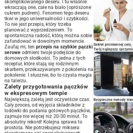
skomplikowanego deseru. I tu właśnie
wkraczają one, całe na biało (oprószone
cukrem pudrem). Fenomen tego deseru
tkwi w jego uniwersalności i szybkości.
To nie jest przepis, który trzeba
planować z wyprzedzeniem. To
spontaniczna radość, którą można sobie
zafundować w dowolnym momencie.
Sekret promiennej cery,
Zaufaj mi, ten
przepis na szybkie pączki
Twój najlepszy sprzymi
serowe
odmieni twoje podejście do
domowych słodkości. To jedna z tych
receptur, które stają się rodzinnym
skarbem, przekazywanym z pokolenia na
pokolenie. I słusznie, bo to czysta magia
na talerzu.
Zalety przygotowania pączków
w ekspresowym tempie
Największą zaletą jest oczywiście czas.
Bezpieczne metody trans
Cały proces, od wyjęcia składników z
lodówki do podania gotowych pączków,
zajmuje nie więcej niż 20-30 minut. To
absolutny rekord! Kolejna sprawa to
prostota. Nie potrzebujesz miksera