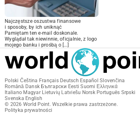
Najczęstsze oszustwa finansowe
i sposoby, by ich uniknąć
Pamiętam ten e-mail doskonale.
Wyglądał tak niewinnie, oficjalnie, z logo
mojego banku i prośbą o […]
Polski
Čeština
Français
Deutsch
Español
Slovenčina
Română
Dansk
Български
Eesti
Suomi
Ελληνικά
Italiano
Magyar
Lietuvių
Latviešu
Norsk
Português
Srpski
Svenska
English
© 2026 World Point. Wszelkie prawa zastrzeżone.
Polityka prywatności