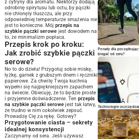
z cytryny dla aromatu. Niektórzy dodają
odrobinę spirytusu lub octu, by pączki
nie chłonęły tłuszczu, ale przy
odpowiedniej temperaturze smażenia nie
jest to konieczne. Mój
przepis na
szybkie pączki serowe
jest dowodem na
to, że minimalizm popłaca.
Przepis krok po kroku:
Porady dla początkując
Jak zrobić szybkie pączki
biegać od zera?
serowe?
No to do dzieła! Przygotuj sobie miskę,
łyżkę, garnek z grubszym dnem i ręczniki
papierowe. Za chwilę Twoja kuchnia
wypełni się najpiękniejszym zapachem
na świecie. Obiecuję, że to będzie proste
i przyjemne doświadczenie. Ten
przepis
na szybkie pączki serowe
jest tak łatwy,
Technologie oszczędzan
że trudno w nim cokolwiek zepsuć.
Prowadzę Cię za rękę. Gotowy?
Przygotowanie ciasta – sekrety
idealnej konsystencji
Zaczynamy od sera. Jeśli używasz