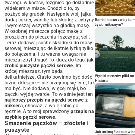
twarogu w kostce, rozgnieć go dokładnie
widelcem w misce. Chodzi o to, by
pozbyć się grudek. Następnie wbij jajka,
dodaj cukier, wanilię lub skórkę z cytryny
Bambi status związku 
i wymieszaj wszystko na gładką masę.
życiu miłosnym?
W osobnej miseczce połącz mąkę z
proszkiem do pieczenia i szczyptą soli.
Teraz dodawaj suche składniki do masy
serowej, mieszając delikatnie łyżką tylko
do połączenia. I tu ważna uwaga: nie
mieszaj zbyt długo! To klucz do tego,
jak
zrobić puszyste pączki serowe
. Im
krócej mieszasz, tym będą
Wyniki meczów piłki noż
delikatniejsze. Ciasto powinno być dość
Historia
luźne i klejące – nie przejmuj się tym, tak
ma być. Nie dodawaj więcej mąki, bo
pączki wyjdą twarde. To właśnie jest ten
najlepszy przepis na pączki serowe z
miksera
, chociaż ja wolę robić go
ręcznie. A to mój sprawdzony
przepis na
szybkie pączki serowe
.
Smażenie pączków – złociste i
puszyste
Jak uniknąć oszustw h