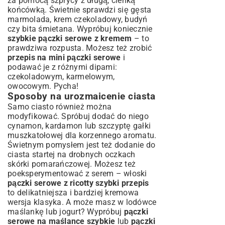
za pomocą szprycy z długą, cienką
końcówką. Świetnie sprawdzi się gęsta
marmolada, krem czekoladowy, budyń
czy bita śmietana. Wypróbuj koniecznie
szybkie pączki serowe z kremem
– to
prawdziwa rozpusta. Możesz też zrobić
przepis na mini pączki serowe
i
podawać je z różnymi dipami:
czekoladowym, karmelowym,
owocowym. Pycha!
Sposoby na urozmaicenie ciasta
Samo ciasto również można
modyfikować. Spróbuj dodać do niego
cynamon, kardamon lub szczyptę gałki
muszkatołowej dla korzennego aromatu.
Świetnym pomysłem jest też dodanie do
ciasta startej na drobnych oczkach
skórki pomarańczowej. Możesz też
poeksperymentować z serem – włoski
pączki serowe z ricotty szybki przepis
to delikatniejsza i bardziej kremowa
wersja klasyka. A może masz w lodówce
maślankę lub jogurt? Wypróbuj
pączki
serowe na maślance szybkie
lub
pączki