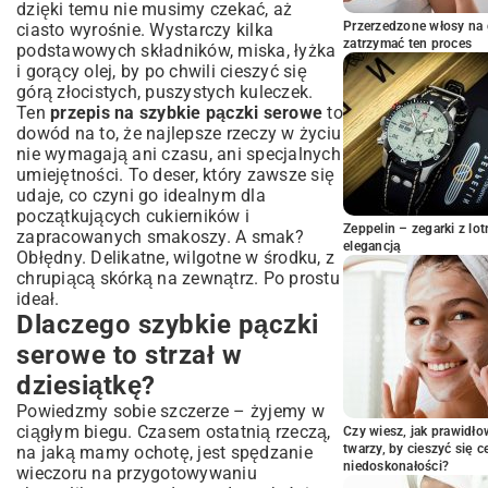
dzięki temu nie musimy czekać, aż
Przepis krok po kroku: Jak zrobić
Przerzedzone włosy na 
ciasto wyrośnie. Wystarczy kilka
szybkie pączki serowe?
zatrzymać ten proces
podstawowych składników, miska, łyżka
Przygotowanie ciasta – sekrety idealnej
i gorący olej, by po chwili cieszyć się
konsystencji
górą złocistych, puszystych kuleczek.
Smażenie pączków – złociste i puszyste
Ten
przepis na szybkie pączki serowe
to
Dekoracja i podanie – słodka kropka nad „i”
dowód na to, że najlepsze rzeczy w życiu
nie wymagają ani czasu, ani specjalnych
Wariacje i pomysły na wzbogacenie
umiejętności. To deser, który zawsze się
smaku
udaje, co czyni go idealnym dla
Pączki serowe z ulubionym nadzieniem
początkujących cukierników i
Sposoby na urozmaicenie ciasta
Zeppelin – zegarki z l
zapracowanych smakoszy. A smak?
elegancją
Najczęściej zadawane pytania o szybkie
Obłędny. Delikatne, wilgotne w środku, z
pączki serowe
chrupiącą skórką na zewnątrz. Po prostu
ideał.
Czy można piec pączki serowe zamiast
smażyć?
Dlaczego szybkie pączki
Jak długo przechowywać pączki serowe?
serowe to strzał w
Podsumowanie: Smakowity deser bez
dziesiątkę?
wysiłku
Powiedzmy sobie szczerze – żyjemy w
ciągłym biegu. Czasem ostatnią rzeczą,
Czy wiesz, jak prawidł
twarzy, by cieszyć się 
na jaką mamy ochotę, jest spędzanie
niedoskonałości?
wieczoru na przygotowywaniu