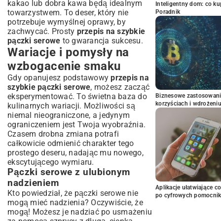
kakao lub dobra kawa będą idealnym
Inteligentny dom: co k
towarzystwem. To deser, który nie
Poradnik
potrzebuje wymyślnej oprawy, by
zachwycać. Prosty
przepis na szybkie
pączki serowe
to gwarancja sukcesu.
Wariacje i pomysły na
wzbogacenie smaku
Gdy opanujesz podstawowy
przepis na
szybkie pączki serowe
, możesz zacząć
eksperymentować. To świetna baza do
Biznesowe zastosowani
korzyściach i wdrożeni
kulinarnych wariacji. Możliwości są
niemal nieograniczone, a jedynym
ograniczeniem jest Twoja wyobraźnia.
Czasem drobna zmiana potrafi
całkowicie odmienić charakter tego
prostego deseru, nadając mu nowego,
ekscytującego wymiaru.
Pączki serowe z ulubionym
nadzieniem
Aplikacje ułatwiające c
Kto powiedział, że pączki serowe nie
po cyfrowych pomocni
mogą mieć nadzienia? Oczywiście, że
mogą! Możesz je nadziać po usmażeniu