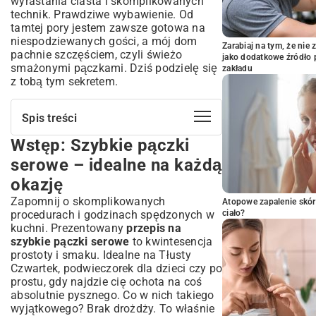
wyrastania ciasta i skomplikowanych
technik. Prawdziwe wybawienie. Od
tamtej pory jestem zawsze gotowa na
niespodziewanych gości, a mój dom
Zarabiaj na tym, że ni
pachnie szczęściem, czyli świeżo
jako dodatkowe źródło 
smażonymi pączkami. Dziś podzielę się
zakładu
z tobą tym sekretem.
Spis treści
Wstęp: Szybkie pączki
Wstęp: Szybkie pączki serowe – idealne
na każdą okazję
serowe – idealne na każdą
Dlaczego szybkie pączki serowe to strzał
okazję
w dziesiątkę?
Zapomnij o skomplikowanych
Atopowe zapalenie skór
Zalety przygotowania pączków w
procedurach i godzinach spędzonych w
ciało?
ekspresowym tempie
kuchni. Prezentowany
przepis na
Kiedy warto postawić na tę wersję
szybkie pączki serowe
to kwintesencja
przysmaku?
prostoty i smaku. Idealne na Tłusty
Składniki na pyszne i szybkie pączki
Czwartek, podwieczorek dla dzieci czy po
serowe
prostu, gdy najdzie cię ochota na coś
Jaki twaróg wybrać do pączków?
absolutnie pysznego. Co w nich takiego
Niezbędne dodatki do ciasta
wyjątkowego? Brak drożdży. To właśnie