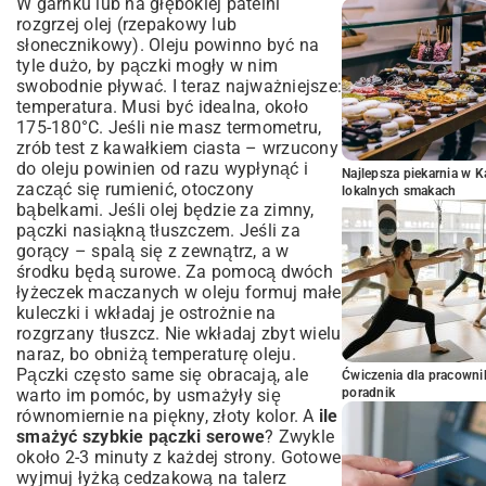
W garnku lub na głębokiej patelni
rozgrzej olej (rzepakowy lub
słonecznikowy). Oleju powinno być na
tyle dużo, by pączki mogły w nim
swobodnie pływać. I teraz najważniejsze:
temperatura. Musi być idealna, około
175-180°C. Jeśli nie masz termometru,
zrób test z kawałkiem ciasta – wrzucony
do oleju powinien od razu wypłynąć i
Najlepsza piekarnia w 
zacząć się rumienić, otoczony
lokalnych smakach
bąbelkami. Jeśli olej będzie za zimny,
pączki nasiąkną tłuszczem. Jeśli za
gorący – spalą się z zewnątrz, a w
środku będą surowe. Za pomocą dwóch
łyżeczek maczanych w oleju formuj małe
kuleczki i wkładaj je ostrożnie na
rozgrzany tłuszcz. Nie wkładaj zbyt wielu
naraz, bo obniżą temperaturę oleju.
Pączki często same się obracają, ale
Ćwiczenia dla pracown
warto im pomóc, by usmażyły się
poradnik
równomiernie na piękny, złoty kolor. A
ile
smażyć szybkie pączki serowe
? Zwykle
około 2-3 minuty z każdej strony. Gotowe
wyjmuj łyżką cedzakową na talerz