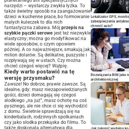
planetarnego ani specjalistycznych
narzędzi – wystarczy zwykła łyżka. To
także świetny sposób na zaangażowanie
dzieci w kuchenne prace, bo formowanie
Lokalizator GPS, monito
małych kuleczek to dla nich
zabezpieczenia antykra
chronić auto?
fantastyczna zabawa. Mój
przepis na
szybkie pączki serowe
jest też niezwykle
elastyczny; można go modyfikować na
wiele sposobów, o czym opowiem
później. A co najważniejsze, smakują jak
milion dolarów. Są delikatne, puszyste i
rozpływają się w ustach. Czy można
chcieć czegoś więcej? Wątpię.
Kiedy warto postawić na tę
Rozwiązania BIM jako n
wersję przysmaku?
architektonicznej
Zawsze! No dobrze, prawie zawsze. Są
idealne, gdy: masz niezapowiedzianych
gości, dzieci domagają się czegoś
słodkiego „na już”, masz ochotę na coś
pysznego, ale nie chce ci się wychodzić
z domu. Świetnie sprawdzają się na
kinderbalach, rodzinnych spotkaniach
czy jako słodka przekąska do filmu. To
także doskonała alternatywa dla
Jak zakupić wydajny ko