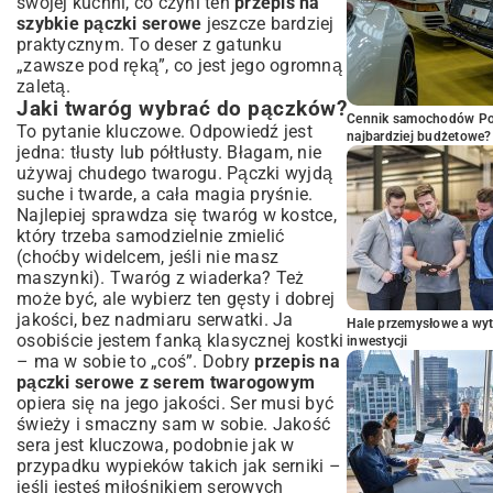
swojej kuchni, co czyni ten
przepis na
szybkie pączki serowe
jeszcze bardziej
praktycznym. To deser z gatunku
„zawsze pod ręką”, co jest jego ogromną
zaletą.
Jaki twaróg wybrać do pączków?
Cennik samochodów Por
To pytanie kluczowe. Odpowiedź jest
najbardziej budżetowe?
jedna: tłusty lub półtłusty. Błagam, nie
używaj chudego twarogu. Pączki wyjdą
suche i twarde, a cała magia pryśnie.
Najlepiej sprawdza się twaróg w kostce,
który trzeba samodzielnie zmielić
(choćby widelcem, jeśli nie masz
maszynki). Twaróg z wiaderka? Też
może być, ale wybierz ten gęsty i dobrej
jakości, bez nadmiaru serwatki. Ja
Hale przemysłowe a wyt
osobiście jestem fanką klasycznej kostki
inwestycji
– ma w sobie to „coś”. Dobry
przepis na
pączki serowe z serem twarogowym
opiera się na jego jakości. Ser musi być
świeży i smaczny sam w sobie. Jakość
sera jest kluczowa, podobnie jak w
przypadku wypieków takich jak serniki –
jeśli jesteś miłośnikiem serowych