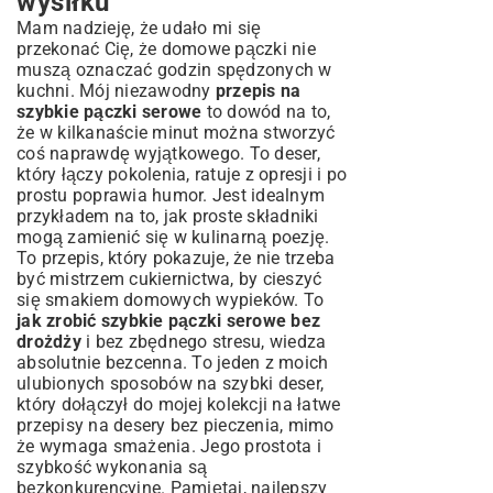
wysiłku
Mam nadzieję, że udało mi się
przekonać Cię, że domowe pączki nie
muszą oznaczać godzin spędzonych w
kuchni. Mój niezawodny
przepis na
szybkie pączki serowe
to dowód na to,
że w kilkanaście minut można stworzyć
coś naprawdę wyjątkowego. To deser,
który łączy pokolenia, ratuje z opresji i po
prostu poprawia humor. Jest idealnym
przykładem na to, jak proste składniki
mogą zamienić się w kulinarną poezję.
To przepis, który pokazuje, że nie trzeba
być mistrzem cukiernictwa, by cieszyć
się smakiem domowych wypieków. To
jak zrobić szybkie pączki serowe bez
drożdży
i bez zbędnego stresu, wiedza
absolutnie bezcenna. To jeden z moich
ulubionych sposobów na szybki deser,
który dołączył do mojej kolekcji na
łatwe
przepisy na desery bez pieczenia
, mimo
że wymaga smażenia. Jego prostota i
szybkość wykonania są
bezkonkurencyjne. Pamiętaj, najlepszy