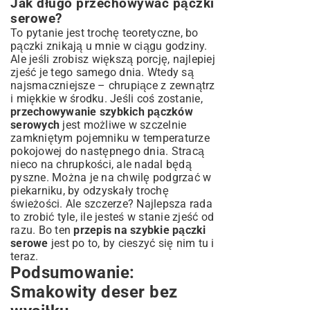
Jak długo przechowywać pączki
serowe?
To pytanie jest trochę teoretyczne, bo
pączki znikają u mnie w ciągu godziny.
Ale jeśli zrobisz większą porcję, najlepiej
zjeść je tego samego dnia. Wtedy są
najsmaczniejsze – chrupiące z zewnątrz
i miękkie w środku. Jeśli coś zostanie,
przechowywanie szybkich pączków
serowych
jest możliwe w szczelnie
zamkniętym pojemniku w temperaturze
pokojowej do następnego dnia. Stracą
nieco na chrupkości, ale nadal będą
pyszne. Można je na chwilę podgrzać w
piekarniku, by odzyskały trochę
świeżości. Ale szczerze? Najlepsza rada
to zrobić tyle, ile jesteś w stanie zjeść od
razu. Bo ten
przepis na szybkie pączki
serowe
jest po to, by cieszyć się nim tu i
teraz.
Podsumowanie:
Smakowity deser bez