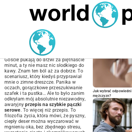
MARIUSZ ŁAMAGA
05.10.2025
BIZNES
POPULARNE A
Przepis na szybkie pączki
serowe – Puszyste i
gotowe w 15 minut!
Goście pukają do drzwi za piętnaście
minut, a ty nie masz nic słodkiego do
kawy. Znam ten ból aż za dobrze. To
scenariusz, który kiedyś przyprawiał
mnie o zimne dreszcze. Panika w
oczach, gorączkowe przeszukiwanie
Jak wybrać odpowiedni 
szafek i ta pustka… Ale to było zanim
mężczyzn?
odkryłam mój absolutnie niezawodny,
awaryjny
przepis na szybkie pączki
serowe
. To więcej niż przepis. To
filozofia życia, która mówi, że pyszny,
ciepły deser można wyczarować w
mgnieniu oka, bez zbędnego stresu,