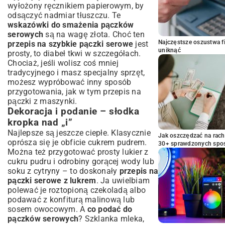
wyłożony ręcznikiem papierowym, by
odsączyć nadmiar tłuszczu. Te
wskazówki do smażenia pączków
serowych
są na wagę złota. Choć ten
Najczęstsze oszustwa f
przepis na szybkie pączki serowe
jest
uniknąć
prosty, to diabeł tkwi w szczegółach.
Chociaż, jeśli wolisz coś mniej
tradycyjnego i masz specjalny sprzęt,
możesz wypróbować inny sposób
przygotowania, jak w tym
przepis na
pączki z maszynki
.
Dekoracja i podanie – słodka
kropka nad „i”
Najlepsze są jeszcze ciepłe. Klasycznie
Jak oszczędzać na rac
oprósza się je obficie cukrem pudrem.
30+ sprawdzonych sp
Można też przygotować prosty lukier z
cukru pudru i odrobiny gorącej wody lub
soku z cytryny – to doskonały
przepis na
pączki serowe z lukrem
. Ja uwielbiam
polewać je roztopioną czekoladą albo
podawać z konfiturą malinową lub
sosem owocowym. A
co podać do
pączków serowych
? Szklanka mleka,