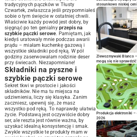
tradycyjnych pączków w Tłusty
stosunkowo niskiej cen
Czwartek, zwłaszcza jeśli przypomniałeś
sobie o tym święcie w ostatniej chwili.
Właściwie każdy powód jest dobry, by
sięgnąć po ten genialny
przepis na
szybkie pączki serowe
. Pamiętam, jak
kiedyś uratowały mnie podczas awarii
prądu – miałam kuchenkę gazową i
wszystkie składniki pod ręką. W pół
godziny zaserwowałam rodzinie deser
Zlewozmywaki Blanco – 
mogą się nie sprawdzić
przy świecach. Niezapomniane!
Składniki na pyszne i
szybkie pączki serowe
Sekret tkwi w prostocie i jakości
składników. Nie ma tu miejsca na
udziwnienia, liczy się klasyka. Zanim
zaczniesz, upewnij się, że masz
wszystko pod ręką. To naprawdę ułatwia
Produkcja elektroniki – 
życie. Podstawą jest oczywiście dobry
2026
ser, ale reszta jest równie ważna, by
uzyskać idealną konsystencję i smak.
Zwykle wszystkie te produkty mam w