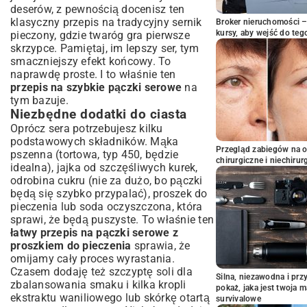
deserów, z pewnością docenisz ten
klasyczny
przepis na tradycyjny sernik
Broker nieruchomości – 
kursy, aby wejść do teg
pieczony
, gdzie twaróg gra pierwsze
skrzypce. Pamiętaj, im lepszy ser, tym
smaczniejszy efekt końcowy. To
naprawdę proste. I to właśnie ten
przepis na szybkie pączki serowe
na
tym bazuje.
Niezbędne dodatki do ciasta
Oprócz sera potrzebujesz kilku
podstawowych składników. Mąka
Przegląd zabiegów na 
pszenna (tortowa, typ 450, będzie
chirurgiczne i niechirur
idealna), jajka od szczęśliwych kurek,
odrobina cukru (nie za dużo, bo pączki
będą się szybko przypalać), proszek do
pieczenia lub soda oczyszczona, która
sprawi, że będą puszyste. To właśnie ten
łatwy przepis na pączki serowe z
proszkiem do pieczenia
sprawia, że
omijamy cały proces wyrastania.
Czasem dodaję też szczyptę soli dla
Silna, niezawodna i pr
zbalansowania smaku i kilka kropli
pokaż, jaka jest twoja 
ekstraktu waniliowego lub skórkę otartą
survivalowe