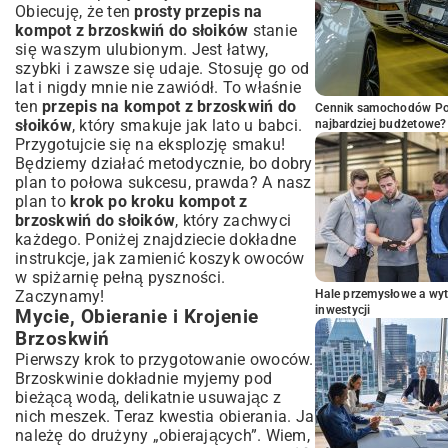
Obiecuję, że ten
prosty przepis na
kompot z brzoskwiń do słoików
stanie
się waszym ulubionym. Jest łatwy,
szybki i zawsze się udaje. Stosuję go od
lat i nigdy mnie nie zawiódł. To właśnie
ten
przepis na kompot z brzoskwiń do
Cennik samochodów Por
słoików
, który smakuje jak lato u babci.
najbardziej budżetowe?
Przygotujcie się na eksplozję smaku!
Będziemy działać metodycznie, bo dobry
plan to połowa sukcesu, prawda? A nasz
plan to
krok po kroku kompot z
brzoskwiń do słoików
, który zachwyci
każdego. Poniżej znajdziecie dokładne
instrukcje, jak zamienić koszyk owoców
w spiżarnię pełną pyszności.
Zaczynamy!
Hale przemysłowe a wyt
inwestycji
Mycie, Obieranie i Krojenie
Brzoskwiń
Pierwszy krok to przygotowanie owoców.
Brzoskwinie dokładnie myjemy pod
bieżącą wodą, delikatnie usuwając z
nich meszek. Teraz kwestia obierania. Ja
należę do drużyny „obierających”. Wiem,