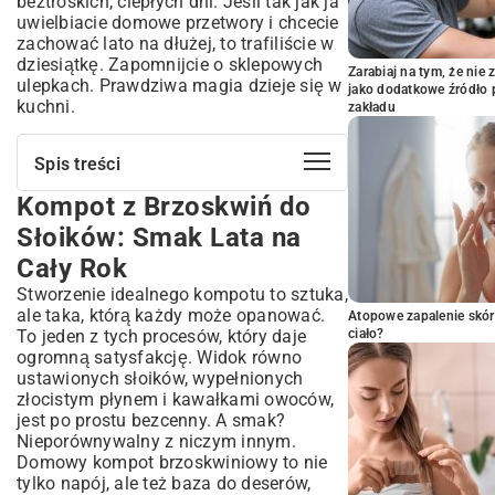
beztroskich, ciepłych dni. Jeśli tak jak ja
uwielbiacie domowe przetwory i chcecie
zachować lato na dłużej, to trafiliście w
dziesiątkę. Zapomnijcie o sklepowych
Zarabiaj na tym, że ni
ulepkach. Prawdziwa magia dzieje się w
jako dodatkowe źródło 
kuchni.
zakładu
Spis treści
Kompot z Brzoskwiń do
Kompot z Brzoskwiń do Słoików: Smak
Lata na Cały Rok
Słoików: Smak Lata na
Niezbędne Składniki i Akcesoria do
Cały Rok
Domowego Kompotu
Stworzenie idealnego kompotu to sztuka,
Jak Wybrać Idealne Brzoskwinie na
ale taka, którą każdy może opanować.
Przetwory?
Atopowe zapalenie skór
To jeden z tych procesów, który daje
ciało?
Przygotowanie Słoików i Wieczek do
ogromną satysfakcję. Widok równo
Pasteryzacji
ustawionych słoików, wypełnionych
Klasyczny Przepis na Kompot z
złocistym płynem i kawałkami owoców,
Brzoskwiń: Krok po Kroku
jest po prostu bezcenny. A smak?
Mycie, Obieranie i Krojenie Brzoskwiń
Nieporównywalny z niczym innym.
Przygotowanie Syropu Cukrowego – Klucz
Domowy kompot brzoskwiniowy to nie
do Smaku
tylko napój, ale też baza do deserów,