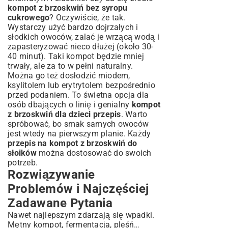
kompot z brzoskwiń bez syropu
cukrowego
? Oczywiście, że tak.
Wystarczy użyć bardzo dojrzałych i
słodkich owoców, zalać je wrzącą wodą i
zapasteryzować nieco dłużej (około 30-
40 minut). Taki kompot będzie mniej
trwały, ale za to w pełni naturalny.
Można go też dosłodzić miodem,
ksylitolem lub erytrytolem bezpośrednio
przed podaniem. To świetna opcja dla
osób dbających o linię i genialny
kompot
z brzoskwiń dla dzieci przepis
. Warto
spróbować, bo smak samych owoców
jest wtedy na pierwszym planie. Każdy
przepis na kompot z brzoskwiń do
słoików
można dostosować do swoich
potrzeb.
Rozwiązywanie
Problemów i Najczęściej
Zadawane Pytania
Nawet najlepszym zdarzają się wpadki.
Mętny kompot, fermentacja, pleśń…