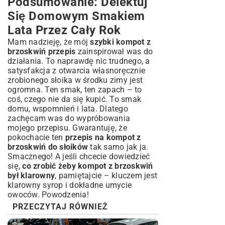
Podsumowanie: Delektuj
Się Domowym Smakiem
Lata Przez Cały Rok
Mam nadzieję, że mój
szybki kompot z
brzoskwiń przepis
zainspirował was do
działania. To naprawdę nic trudnego, a
satysfakcja z otwarcia własnoręcznie
zrobionego słoika w środku zimy jest
ogromna. Ten smak, ten zapach – to
coś, czego nie da się kupić. To smak
domu, wspomnień i lata. Dlatego
zachęcam was do wypróbowania
mojego przepisu. Gwarantuję, że
pokochacie ten
przepis na kompot z
brzoskwiń do słoików
tak samo jak ja.
Smacznego! A jeśli chcecie dowiedzieć
się,
co zrobić żeby kompot z brzoskwiń
był klarowny
, pamiętajcie – kluczem jest
klarowny syrop i dokładne umycie
owoców. Powodzenia!
PRZECZYTAJ RÓWNIEŻ