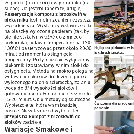
w garnku (na mokro) i w piekarniku (na
sucho). Ja jestem fanem tej drugiej.
Pasteryzacja kompotu z brzoskwiń w
piekarniku
jest moim zdaniem czystsza i
wygodniejsza. Wystarczy wstawić słoiki
na blaszkę wyłożoną papierem (tak, by
się nie stykały), włożyć do zimnego
piekarnika, ustawić temperaturę na 120-
130°C i pasteryzować przez około 20-30
Najlepsza piekarnia w 
lokalnych smakach
minut od momentu osiągnięcia
temperatury. Po tym czasie wyłączamy
piekarnik i zostawiamy w nim słoiki do
ostygnięcia. Metoda na mokro polega na
wstawieniu słoików do dużego garnka
wyłożonego na dnie ściereczką, zalaniu
wodą do 3/4 wysokości słoików i
gotowaniu na małym ogniu przez około
15-20 minut. Obie metody są skuteczne.
Ćwiczenia dla pracown
Wybierzcie tę, która wam bardziej
poradnik
pasuje. Niezależnie od wyboru, ten
przepis na kompot z brzoskwiń do
słoików
zadziała.
Wariacje Smakowe i