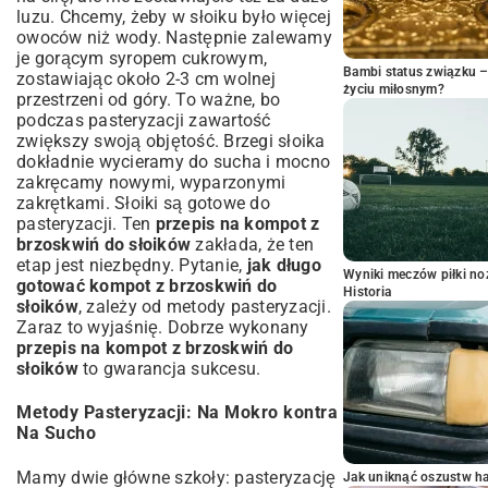
luzu. Chcemy, żeby w słoiku było więcej
owoców niż wody. Następnie zalewamy
je gorącym syropem cukrowym,
Bambi status związku 
zostawiając około 2-3 cm wolnej
życiu miłosnym?
przestrzeni od góry. To ważne, bo
podczas pasteryzacji zawartość
zwiększy swoją objętość. Brzegi słoika
dokładnie wycieramy do sucha i mocno
zakręcamy nowymi, wyparzonymi
zakrętkami. Słoiki są gotowe do
pasteryzacji. Ten
przepis na kompot z
brzoskwiń do słoików
zakłada, że ten
etap jest niezbędny. Pytanie,
jak długo
Wyniki meczów piłki noż
gotować kompot z brzoskwiń do
Historia
słoików
, zależy od metody pasteryzacji.
Zaraz to wyjaśnię. Dobrze wykonany
przepis na kompot z brzoskwiń do
słoików
to gwarancja sukcesu.
Metody Pasteryzacji: Na Mokro kontra
Na Sucho
Mamy dwie główne szkoły: pasteryzację
Jak uniknąć oszustw h