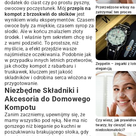
dodatek do ciast czy po prostu pyszny,
Napełnianie Słoików i Proces Pasteryzacji
Przerzedzone włosy na 
owocowy poczęstunek. Mój
przepis na
Wariacje Smakowe i Ciekawe Dodatki do
zatrzymać ten proces
kompot z brzoskwiń do słoików
jest
Kompotu
wynikiem wielu eksperymentów. Czasem
Kompot Brzoskwiniowy z Wanilią, Imbirem
owoce były za miękkie, czasem syrop za
lub Goździkami
słodki. Ale w końcu znalazłem złoty
Wersja Kompotu Bez Cukru – Zdrowa
środek. I właśnie tym sekretem chcę się
Alternatywa
z wami podzielić. To prostsze, niż
Rozwiązywanie Problemów i Najczęściej
myślicie, a efekt przejdzie wasze
Zadawane Pytania
najśmielsze oczekiwania. Podobnie jak
w przypadku innych letnich przetworów,
Jak Długo Można Przechowywać Kompot
Zeppelin – zegarki z l
jak choćby
z Brzoskwiń?
kompot z rabarbaru i
elegancją
truskawek
, kluczem jest jakość
Co Zrobić, Gdy Kompot Zaczyna
składników i odrobina serca włożona w
Fermentować?
przygotowanie.
Kompot Brzoskwiniowy: Idealny Napój
Niezbędne Składniki i
na Każdą Okazję
Akcesoria do Domowego
Podsumowanie: Delektuj Się Domowym
Smakiem Lata Przez Cały Rok
Kompotu
Zanim zaczniemy, upewnijmy się, że
mamy wszystko pod ręką. Nie ma nic
Czy wiesz, jak prawidł
twarzy, by cieszyć się 
gorszego niż bieganie po kuchni w
niedoskonałości?
poszukiwaniu brakującego słoika, gdy