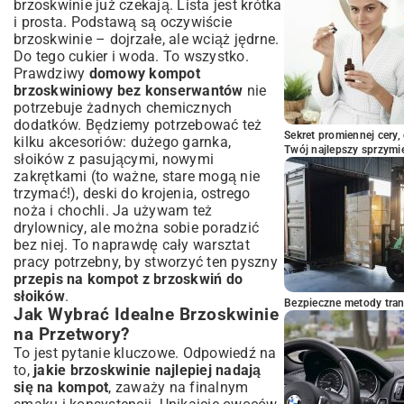
brzoskwinie już czekają. Lista jest krótka
i prosta. Podstawą są oczywiście
brzoskwinie – dojrzałe, ale wciąż jędrne.
Do tego cukier i woda. To wszystko.
Prawdziwy
domowy kompot
brzoskwiniowy bez konserwantów
nie
potrzebuje żadnych chemicznych
dodatków. Będziemy potrzebować też
Sekret promiennej cery,
kilku akcesoriów: dużego garnka,
Twój najlepszy sprzymi
słoików z pasującymi, nowymi
zakrętkami (to ważne, stare mogą nie
trzymać!), deski do krojenia, ostrego
noża i chochli. Ja używam też
drylownicy, ale można sobie poradzić
bez niej. To naprawdę cały warsztat
pracy potrzebny, by stworzyć ten pyszny
przepis na kompot z brzoskwiń do
słoików
.
Bezpieczne metody trans
Jak Wybrać Idealne Brzoskwinie
na Przetwory?
To jest pytanie kluczowe. Odpowiedź na
to,
jakie brzoskwinie najlepiej nadają
się na kompot
, zaważy na finalnym