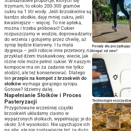
Standardowe proporcje, których się
trzymam, to około 200-300 gramów
cukru na 1 litr wody. Jeśli brzoskwinie są
bardzo słodkie, daję mniej cukru, jeśli
kwaśniejsze – więcej. To nie apteka,
można i trzeba próbować! Cukier
rozpuszczamy w wodzie, doprowadzamy
do wrzenia i gotujemy przez chwilę, aż
syrop będzie klarowny. I tu mała
Porady dla początkując
dygresja – jeśli robicie inne przetwory, na
biegać od zera?
przykład
dżem truskawkowy
, wiecie, jak
różne role może pełnić cukier. W naszym
kompocie ma on za zadanie nie tylko
słodzić, ale też konserwować. Dlatego
ten
przepis na kompot z brzoskwiń do
słoików
wymaga gorącego syropu.
Gotowe? Idziemy dalej.
Napełnianie Słoików i Proces
Pasteryzacji
Technologie oszczędzan
Przygotowane wcześniej cząstki
brzoskwiń układamy ciasno w
wyparzonych słoikach, wypełniając je do
około 3/4 wysokości. Nie upychajcie ich
na siłę, ale nie zostawiajcie też za dużo