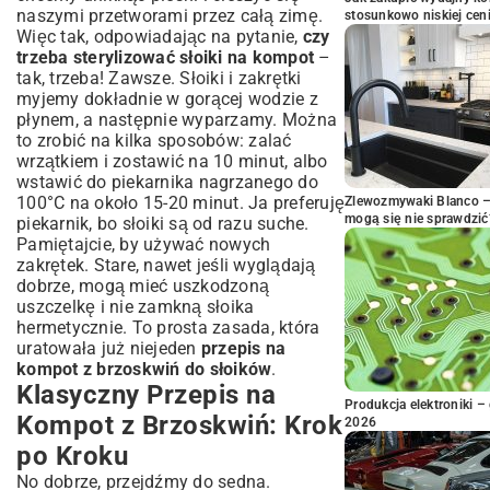
naszymi przetworami przez całą zimę.
stosunkowo niskiej cen
Więc tak, odpowiadając na pytanie,
czy
trzeba sterylizować słoiki na kompot
–
tak, trzeba! Zawsze. Słoiki i zakrętki
myjemy dokładnie w gorącej wodzie z
płynem, a następnie wyparzamy. Można
to zrobić na kilka sposobów: zalać
wrzątkiem i zostawić na 10 minut, albo
wstawić do piekarnika nagrzanego do
100°C na około 15-20 minut. Ja preferuję
Zlewozmywaki Blanco – 
mogą się nie sprawdzić
piekarnik, bo słoiki są od razu suche.
Pamiętajcie, by używać nowych
zakrętek. Stare, nawet jeśli wyglądają
dobrze, mogą mieć uszkodzoną
uszczelkę i nie zamkną słoika
hermetycznie. To prosta zasada, która
uratowała już niejeden
przepis na
kompot z brzoskwiń do słoików
.
Klasyczny Przepis na
Produkcja elektroniki – 
Kompot z Brzoskwiń: Krok
2026
po Kroku
No dobrze, przejdźmy do sedna.