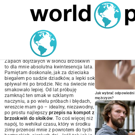
MARIUSZ ŁAMAGA
06.10.2025
MOTORYZACJA
POPULARNE A
Przepis na kompot z
brzoskwiń do słoików –
Domowy Smak Lata
Zapach dojrzałych w słońcu brzoskwiń
to dla mnie absolutna kwintesencja lata.
Pamiętam doskonale, jak za dzieciaka
biegałem po sadzie dziadków, a lepki sok
spływał mi po brodzie. Nic na świecie nie
smakowało lepiej. Od lat próbuję
Jak wybrać odpowiedni 
zamknąć ten smak w szklanym
mężczyzn?
naczyniu, a po wielu próbach i błędach,
wreszcie mam go – idealny, niezawodny,
po prostu najlepszy
przepis na kompot z
brzoskwiń do słoików
. To coś więcej niż
napój, to wehikuł czasu, który w środku
zimy przenosi mnie z powrotem do tych