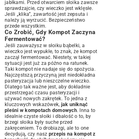
jabłkami
. Przed otwarciem słoika zawsze
sprawdzajcie, czy wieczko jest wklęsłe.
Jeśli „klika”, zawartość jest zepsuta i
należy ją wyrzucić. Bezpieczeństwo
przede wszystkim.
Co Zrobić, Gdy Kompot Zaczyna
Fermentować?
Jeśli zauważysz w słoiku bąbelki, a
wieczko jest wypukłe, to znak, że kompot
zaczął fermentować. Niestety, w takiej
sytuacji jest już za późno na ratunek.
Taki kompot nie nadaje się do spożycia.
Najczęstszą przyczyną jest niedokładna
pasteryzacja lub nieszczelne wieczko.
Dlatego tak ważne jest, aby dokładnie
przestrzegać czasu pasteryzacji i
używać nowych zakrętek. To jedna z
kluczowych wskazówek,
jak uniknąć
pleśni w kompotach domowych
. Inna to
idealnie czyste słoiki i dbałość o to, by
brzegi słoika były suche przed
zakręceniem. To drobiazgi, ale to one
decydują, czy nasz
przepis na kompot z