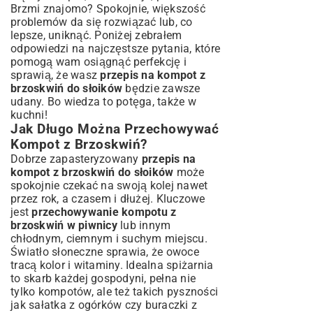
Brzmi znajomo? Spokojnie, większość
problemów da się rozwiązać lub, co
lepsze, uniknąć. Poniżej zebrałem
odpowiedzi na najczęstsze pytania, które
pomogą wam osiągnąć perfekcję i
sprawią, że wasz
przepis na kompot z
brzoskwiń do słoików
będzie zawsze
udany. Bo wiedza to potęga, także w
kuchni!
Jak Długo Można Przechowywać
Kompot z Brzoskwiń?
Dobrze zapasteryzowany
przepis na
kompot z brzoskwiń do słoików
może
spokojnie czekać na swoją kolej nawet
przez rok, a czasem i dłużej. Kluczowe
jest
przechowywanie kompotu z
brzoskwiń w piwnicy
lub innym
chłodnym, ciemnym i suchym miejscu.
Światło słoneczne sprawia, że owoce
tracą kolor i witaminy. Idealna spiżarnia
to skarb każdej gospodyni, pełna nie
tylko kompotów, ale też takich pyszności
jak
sałatka z ogórków
czy
buraczki z