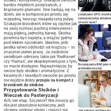
smaku i konsystencji. Unikajcie owoców
bardzo miękkich, przejrzałych, z
brązowymi plamami. One nadają się na
dżem, ale w kompocie po prostu się
Lokalizator GPS, monito
rozpadną, tworząc nieapetyczną pulpę.
zabezpieczenia antykra
chronić auto?
Szukajcie brzoskwiń, które są ciężkie jak
na swój rozmiar, pachną intensywnie i
mają piękną, jednolitą barwę. Skórka
powinna być napięta, a miąższ jędrny
pod lekkim naciskiem. Idealnie, jeśli
pestka łatwo odchodzi od miąższu – to
znacznie ułatwi pracę. Ja osobiście
uwielbiam odmiany takie jak 'Redhaven’
czy 'Harnaś’, ale eksperymentujcie z tym,
Rozwiązania BIM jako n
co macie dostępne. Najważniejsze, by
architektonicznej
owoce były słodkie i aromatyczne. Z
kwaśnych i twardych owoców po prostu
nie wyjdzie dobry
przepis na kompot z
brzoskwiń do słoików
.
Przygotowanie Słoików i
Wieczek do Pasteryzacji
Ach, ten etap. Szczerze? Nie znoszę go.
Ale jest absolutnie konieczny, jeśli
chcemy uniknąć pleśni i cieszyć się
Jak zakupić wydajny ko