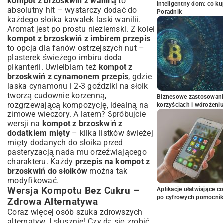
kompot z brzoskwiń z wanilią
to
Inteligentny dom: co k
absolutny hit – wystarczy dodać do
Poradnik
każdego słoika kawałek laski wanilii.
Aromat jest po prostu nieziemski. Z kolei
kompot z brzoskwiń z imbirem przepis
to opcja dla fanów ostrzejszych nut –
plasterek świeżego imbiru doda
pikanterii. Uwielbiam też
kompot z
brzoskwiń z cynamonem przepis
, gdzie
laska cynamonu i 2-3 goździki na słoik
tworzą cudownie korzenną,
Biznesowe zastosowani
rozgrzewającą kompozycję, idealną na
korzyściach i wdrożeni
zimowe wieczory. A latem? Spróbujcie
wersji na
kompot z brzoskwiń z
dodatkiem mięty
– kilka listków świeżej
mięty dodanych do słoika przed
pasteryzacją nada mu orzeźwiającego
charakteru. Każdy
przepis na kompot z
brzoskwiń do słoików
można tak
modyfikować.
Wersja Kompotu Bez Cukru –
Aplikacje ułatwiające c
po cyfrowych pomocni
Zdrowa Alternatywa
Coraz więcej osób szuka zdrowszych
alternatyw. I słusznie! Czy da się zrobić