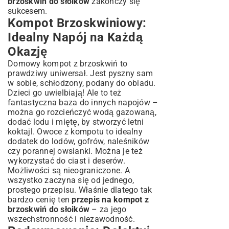
brzoskwiń do słoików
zakończy się
sukcesem.
Kompot Brzoskwiniowy:
Idealny Napój na Każdą
Okazję
Domowy kompot z brzoskwiń to
prawdziwy uniwersał. Jest pyszny sam
w sobie, schłodzony, podany do obiadu.
Dzieci go uwielbiają! Ale to też
fantastyczna baza do innych napojów –
można go rozcieńczyć wodą gazowaną,
dodać lodu i miętę, by stworzyć letni
koktajl. Owoce z kompotu to idealny
dodatek do lodów, gofrów, naleśników
czy porannej owsianki. Można je też
wykorzystać do ciast i deserów.
Możliwości są nieograniczone. A
wszystko zaczyna się od jednego,
prostego przepisu. Właśnie dlatego tak
bardzo cenię ten
przepis na kompot z
brzoskwiń do słoików
– za jego
wszechstronność i niezawodność.