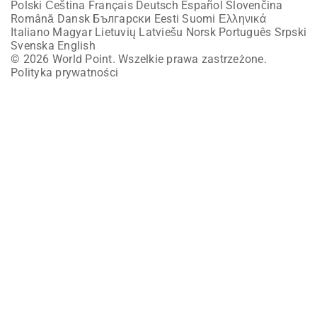
Polski
Čeština
Français
Deutsch
Español
Slovenčina
Română
Dansk
Български
Eesti
Suomi
Ελληνικά
Italiano
Magyar
Lietuvių
Latviešu
Norsk
Português
Srpski
Svenska
English
© 2026 World Point. Wszelkie prawa zastrzeżone.
Polityka prywatności