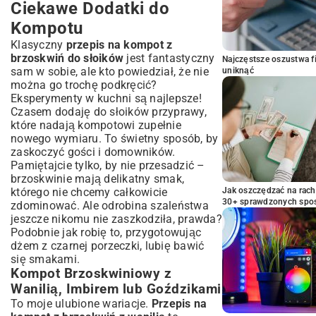
Ciekawe Dodatki do
Kompotu
Klasyczny
przepis na kompot z
brzoskwiń do słoików
jest fantastyczny
Najczęstsze oszustwa f
sam w sobie, ale kto powiedział, że nie
uniknąć
można go trochę podkręcić?
Eksperymenty w kuchni są najlepsze!
Czasem dodaję do słoików przyprawy,
które nadają kompotowi zupełnie
nowego wymiaru. To świetny sposób, by
zaskoczyć gości i domowników.
Pamiętajcie tylko, by nie przesadzić –
brzoskwinie mają delikatny smak,
którego nie chcemy całkowicie
Jak oszczędzać na rac
30+ sprawdzonych sp
zdominować. Ale odrobina szaleństwa
jeszcze nikomu nie zaszkodziła, prawda?
Podobnie jak robię to, przygotowując
dżem z czarnej porzeczki
, lubię bawić
się smakami.
Kompot Brzoskwiniowy z
Wanilią, Imbirem lub Goździkami
To moje ulubione wariacje.
Przepis na