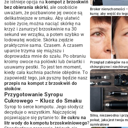
że istnieje opcja na
kompot z brzoskwiń
bez obierania skórki
, ale osobiście
Broker nieruchomości – 
uważam, że pozbawione jej owoce są
kursy, aby wejść do teg
delikatniejsze w smaku. Aby ułatwić
sobie życie, można naciąć skórkę na
krzyż i zanurzyć brzoskwinie na 30
sekund we wrzątku, a potem szybko w
lodowatej wodzie. Skórka zejdzie
praktycznie sama. Czasem. A czasem
uparcie trzyma się miąższu i
doprowadza mnie do szału. Po obraniu
kroimy owoce na połówki lub ćwiartki i
Przegląd zabiegów na 
usuwamy pestki. To jest ten moment,
chirurgiczne i niechirur
kiedy cała kuchnia pachnie obłędnie. To
zapowiedź tego, jak pyszny będzie nasz
przepis na kompot z brzoskwiń do
słoików
.
Przygotowanie Syropu
Cukrowego – Klucz do Smaku
Syrop to serce kompotu. Jego słodycz
decyduje o wszystkim. Najczęściej
Silna, niezawodna i pr
pojawiające się pytanie to:
ile cukru na
pokaż, jaka jest twoja 
litr wody do kompotu brzoskwiniowego
?
survivalowe