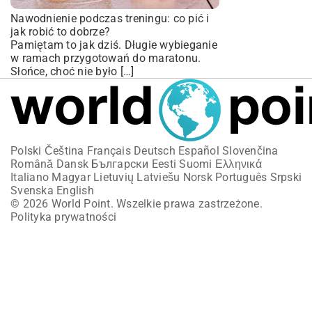
Nawodnienie podczas treningu: co pić i
jak robić to dobrze?
Pamiętam to jak dziś. Długie wybieganie
w ramach przygotowań do maratonu.
Słońce, choć nie było […]
Polski
Čeština
Français
Deutsch
Español
Slovenčina
Română
Dansk
Български
Eesti
Suomi
Ελληνικά
Italiano
Magyar
Lietuvių
Latviešu
Norsk
Português
Srpski
Svenska
English
© 2026 World Point. Wszelkie prawa zastrzeżone.
Polityka prywatności