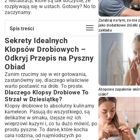
z restauracji, które są tak soczyste, że
rozpływają się w ustach. Gotowy? No to
zaczynamy.
Zarabiaj na tym, że ni
jako dodatkowe źródło 
Spis treści
zakładu
Sekrety Idealnych
Sekrety Idealnych Klopsów Drobiowych
– Odkryj Przepis na Pyszny Obiad
Klopsów Drobiowych –
Dlaczego Klopsy Drobiowe To Strzał w
Odkryj Przepis na Pyszny
Dziesiątkę?
Obiad
Krótka Historia Klopsów na Polskich
Stołach
Zanim rzucimy się w wir gotowania,
Co Będziesz Potrzebować? Kompletna
zastanówmy się, dlaczego właściwie
Lista Składników
warto postawić na drób. To proste.
Atopowe zapalenie skór
Mięso Drobiowe – Jak Wybrać Najlepsze?
Dlaczego Klopsy Drobiowe To
ciało?
Strzał w Dziesiątkę?
Dodatki, Które Podkreślą Smak
Klopsy drobiowe to absolutny kulinarny
Sekrety Idealnego Sosu do Klopsów
kameleon. Pasują do wszystkiego, są
Przepis Krok Po Kroku: Jak Przygotować
delikatne w smaku, lżejsze niż ich
Soczyste Klopsy Drobiowe
wieprzowi kuzyni i, co tu dużo mówić, po
Przygotowanie Mięsnej Masy – Podstawa
prostu pyszne. To danie, które kocha
Sukcesu
cała rodzina, od najmłodszych po
Formowanie Klopsów – Praktyczne Porady