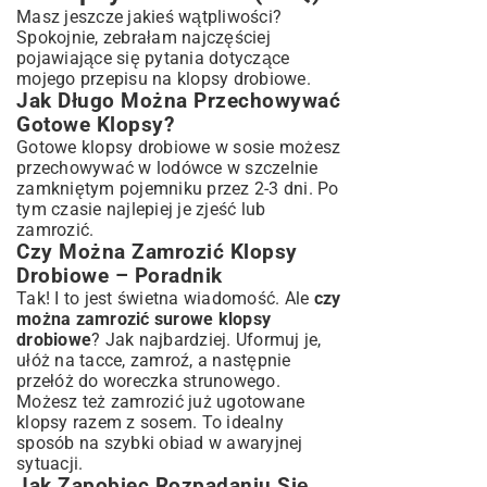
Masz jeszcze jakieś wątpliwości?
Spokojnie, zebrałam najczęściej
pojawiające się pytania dotyczące
mojego przepisu na klopsy drobiowe.
Jak Długo Można Przechowywać
Gotowe Klopsy?
Gotowe klopsy drobiowe w sosie możesz
przechowywać w lodówce w szczelnie
zamkniętym pojemniku przez 2-3 dni. Po
tym czasie najlepiej je zjeść lub
zamrozić.
Czy Można Zamrozić Klopsy
Drobiowe – Poradnik
Tak! I to jest świetna wiadomość. Ale
czy
można zamrozić surowe klopsy
drobiowe
? Jak najbardziej. Uformuj je,
ułóż na tacce, zamroź, a następnie
przełóż do woreczka strunowego.
Możesz też zamrozić już ugotowane
klopsy razem z sosem. To idealny
sposób na szybki obiad w awaryjnej
sytuacji.
Jak Zapobiec Rozpadaniu Się