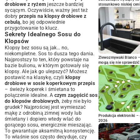
drobiowe z ryżem
jeszcze bardziej
stosunkowo niskiej cen
sycącym. Oczywiście, ważny jest też
dobry
przepis na klopsy drobiowe z
cebulą
, bo jej odpowiednie
przygotowanie to klucz.
Sekrety Idealnego Sosu do
Klopsów
Klopsy bez sosu są jak… no,
niekompletne. Sos to dusza tego dania.
Zlewozmywaki Blanco – 
Najprostszy to ten, który powstaje na
mogą się nie sprawdzić
bazie bulionu, w którym gotowały się
klopsy. Ale jak go ulepszyć? Możesz
postawić na klasykę, czyli
klopsy
drobiowe w sosie koperkowym przepis
– świeży koperek i śmietana to
połączenie idealne. A
czym zagęścić sos
do klopsów drobiowych
, żeby nie było
grudek? Najprościej jest wymieszać
mąkę z odrobiną zimnej wody lub
Produkcja elektroniki – 
śmietany i dopiero wtedy wlać do
2026
gorącego sosu, energicznie mieszając.
To gwarantuje aksamitną konsystencję.
To właśnie sos często decyduje, czy