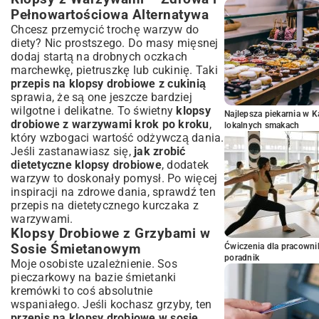
Pełnowartościowa Alternatywa
Chcesz przemycić trochę warzyw do
diety? Nic prostszego. Do masy mięsnej
dodaj startą na drobnych oczkach
marchewkę, pietruszkę lub cukinię. Taki
przepis na klopsy drobiowe z cukinią
sprawia, że są one jeszcze bardziej
wilgotne i delikatne. To świetny
klopsy
Najlepsza piekarnia w 
drobiowe z warzywami krok po kroku
,
lokalnych smakach
który wzbogaci wartość odżywczą dania.
Jeśli zastanawiasz się,
jak zrobić
dietetyczne klopsy drobiowe
, dodatek
warzyw to doskonały pomysł. Po więcej
inspiracji na zdrowe dania, sprawdź ten
przepis na dietetycznego kurczaka z
warzywami
.
Klopsy Drobiowe z Grzybami w
Sosie Śmietanowym
Ćwiczenia dla pracown
poradnik
Moje osobiste uzależnienie. Sos
pieczarkowy na bazie śmietanki
kremówki to coś absolutnie
wspaniałego. Jeśli kochasz grzyby, ten
przepis na klopsy drobiowe w sosie