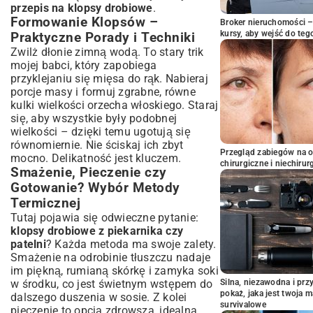
przepis na klopsy drobiowe
.
Formowanie Klopsów –
Broker nieruchomości – 
kursy, aby wejść do teg
Praktyczne Porady i Techniki
Zwilż dłonie zimną wodą. To stary trik
mojej babci, który zapobiega
przyklejaniu się mięsa do rąk. Nabieraj
porcje masy i formuj zgrabne, równe
kulki wielkości orzecha włoskiego. Staraj
się, aby wszystkie były podobnej
wielkości – dzięki temu ugotują się
równomiernie. Nie ściskaj ich zbyt
Przegląd zabiegów na 
mocno. Delikatność jest kluczem.
chirurgiczne i niechirur
Smażenie, Pieczenie czy
Gotowanie? Wybór Metody
Termicznej
Tutaj pojawia się odwieczne pytanie:
klopsy drobiowe z piekarnika czy
patelni
? Każda metoda ma swoje zalety.
Smażenie na odrobinie tłuszczu nadaje
im piękną, rumianą skórkę i zamyka soki
w środku, co jest świetnym wstępem do
Silna, niezawodna i pr
pokaż, jaka jest twoja 
dalszego duszenia w sosie. Z kolei
survivalowe
pieczenie to opcja zdrowsza, idealna,