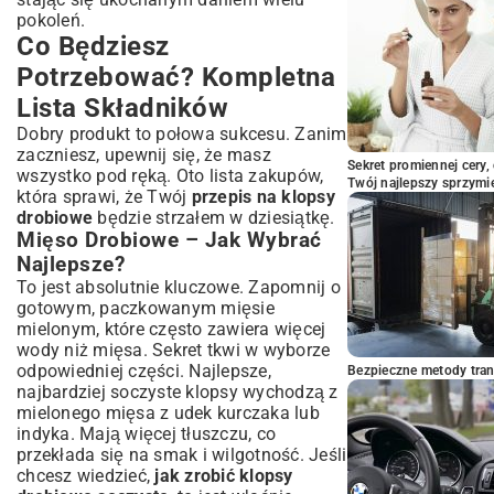
pokoleń.
Często Zadawane Pytania o Klopsy
Co Będziesz
Drobiowe (FAQ)
Potrzebować? Kompletna
Jak Długo Można Przechowywać Gotowe
Klopsy?
Lista Składników
Czy Można Zamrozić Klopsy Drobiowe –
Dobry produkt to połowa sukcesu. Zanim
Poradnik
zaczniesz, upewnij się, że masz
Jak Zapobiec Rozpadaniu Się Klopsów –
Sekret promiennej cery,
wszystko pod ręką. Oto lista zakupów,
Sprawdzone Metody
Twój najlepszy sprzymi
która sprawi, że Twój
przepis na klopsy
Podsumowanie: Twoje Nowe Ulubione
drobiowe
będzie strzałem w dziesiątkę.
Klopsy Drobiowe
Mięso Drobiowe – Jak Wybrać
Najlepsze?
To jest absolutnie kluczowe. Zapomnij o
gotowym, paczkowanym mięsie
mielonym, które często zawiera więcej
wody niż mięsa. Sekret tkwi w wyborze
odpowiedniej części. Najlepsze,
Bezpieczne metody trans
najbardziej soczyste klopsy wychodzą z
mielonego mięsa z udek kurczaka lub
indyka. Mają więcej tłuszczu, co
przekłada się na smak i wilgotność. Jeśli
chcesz wiedzieć,
jak zrobić klopsy