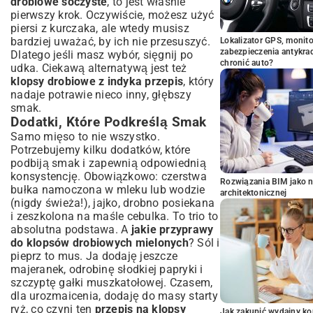
drobiowe soczyste
, to jest właśnie
pierwszy krok. Oczywiście, możesz użyć
piersi z kurczaka, ale wtedy musisz
bardziej uważać, by ich nie przesuszyć.
Lokalizator GPS, monito
zabezpieczenia antykra
Dlatego jeśli masz wybór, sięgnij po
chronić auto?
udka. Ciekawą alternatywą jest też
klopsy drobiowe z indyka przepis
, który
nadaje potrawie nieco inny, głębszy
smak.
Dodatki, Które Podkreślą Smak
Samo mięso to nie wszystko.
Potrzebujemy kilku dodatków, które
podbiją smak i zapewnią odpowiednią
konsystencję. Obowiązkowo: czerstwa
Rozwiązania BIM jako n
bułka namoczona w mleku lub wodzie
architektonicznej
(nigdy świeża!), jajko, drobno posiekana
i zeszkolona na maśle cebulka. To trio to
absolutna podstawa. A
jakie przyprawy
do klopsów drobiowych mielonych
? Sól i
pieprz to mus. Ja dodaję jeszcze
majeranek, odrobinę słodkiej papryki i
szczyptę gałki muszkatołowej. Czasem,
dla urozmaicenia, dodaję do masy starty
ryż, co czyni ten
przepis na klopsy
Jak zakupić wydajny ko