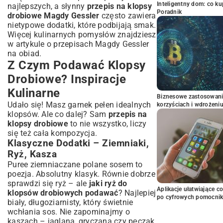
Inteligentny dom: co k
najlepszych, a słynny
przepis na klopsy
Poradnik
drobiowe Magdy Gessler
często zawiera
nietypowe dodatki, które podbijają smak.
Więcej kulinarnych pomysłów znajdziesz
w artykule o
przepisach Magdy Gessler
na obiad
.
Z Czym Podawać Klopsy
Drobiowe? Inspiracje
Kulinarne
Biznesowe zastosowani
Udało się! Masz garnek pełen idealnych
korzyściach i wdrożeni
klopsów. Ale co dalej? Sam
przepis na
klopsy drobiowe
to nie wszystko, liczy
się też cała kompozycja.
Klasyczne Dodatki – Ziemniaki,
Ryż, Kasza
Puree ziemniaczane polane sosem to
poezja. Absolutny klasyk. Równie dobrze
sprawdzi się ryż – ale
jaki ryż do
Aplikacje ułatwiające c
klopsów drobiowych podawać
? Najlepiej
po cyfrowych pomocni
biały, długoziarnisty, który świetnie
wchłania sos. Nie zapominajmy o
kaszach – jaglana, gryczana czy pęczak