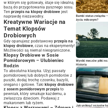
w którym się gotowały, staje się idealną
bazą do przygotowania pysznego sosu.
Ten
przepis na klopsy drobiowe
jest
naprawdę niezawodny.
Bambi status związku 
życiu miłosnym?
Kreatywne Wariacje na
Temat Klopsów
Drobiowych
Gdy opanujesz podstawowy
przepis na
klopsy drobiowe
, czas na eksperymenty!
Możliwości są niemal nieograniczone.
Klopsy Drobiowe w Sosie
Pomidorowym – Ulubieniec
Wyniki meczów piłki noż
Historia
Rodzin
To absolutna klasyka. Użyj passaty
pomidorowej lub dobrych pomidorów z
puszki, dodaj trochę czosnku, bazylii,
oregano i gotowe. Taki
klopsy drobiowe
z sosem pomidorowym przepis
to
pewniak, który smakuje każdemu, a
zwłaszcza dzieciom. Podawaj z
makaronem lub ryżem.
Jak uniknąć oszustw h
Klopsy z Warzywami – Zdrowa i