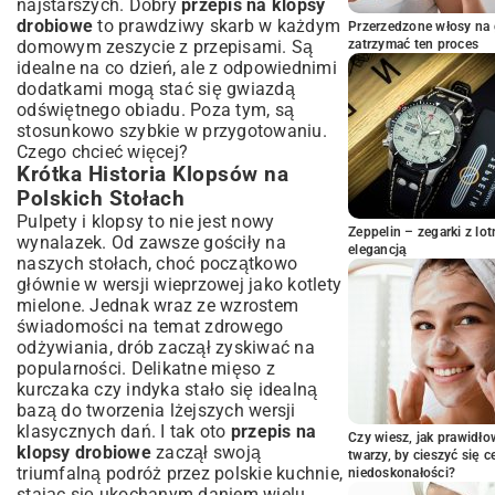
najstarszych. Dobry
przepis na klopsy
i Techniki
drobiowe
to prawdziwy skarb w każdym
Przerzedzone włosy na 
Smażenie, Pieczenie czy Gotowanie?
domowym zeszycie z przepisami. Są
zatrzymać ten proces
Wybór Metody Termicznej
idealne na co dzień, ale z odpowiednimi
Jak Ugotować Klopsy w Sosie – Klasyczna
dodatkami mogą stać się gwiazdą
Metoda
odświętnego obiadu. Poza tym, są
stosunkowo szybkie w przygotowaniu.
Kreatywne Wariacje na Temat Klopsów
Czego chcieć więcej?
Drobiowych
Krótka Historia Klopsów na
Klopsy Drobiowe w Sosie Pomidorowym –
Polskich Stołach
Ulubieniec Rodzin
Pulpety i klopsy to nie jest nowy
Klopsy z Warzywami – Zdrowa i
Zeppelin – zegarki z l
wynalazek. Od zawsze gościły na
Pełnowartościowa Alternatywa
elegancją
naszych stołach, choć początkowo
Klopsy Drobiowe z Grzybami w Sosie
głównie w wersji wieprzowej jako kotlety
Śmietanowym
mielone. Jednak wraz ze wzrostem
Pomysły na Klopsy Drobiowe dla Dzieci –
świadomości na temat zdrowego
Smacznie i Zdrowo
odżywiania, drób zaczął zyskiwać na
Z Czym Podawać Klopsy Drobiowe?
popularności. Delikatne mięso z
Inspiracje Kulinarne
kurczaka czy indyka stało się idealną
Klasyczne Dodatki – Ziemniaki, Ryż, Kasza
bazą do tworzenia lżejszych wersji
Świeże Sałatki i Surówki – Idealne
klasycznych dań. I tak oto
przepis na
Czy wiesz, jak prawidł
Uzupełnienie
klopsy drobiowe
zaczął swoją
twarzy, by cieszyć się 
triumfalną podróż przez polskie kuchnie,
Nietypowe Połączenia Smaków – Odkryj
niedoskonałości?
Coś Nowego
stając się ukochanym daniem wielu