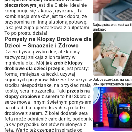
pieczarkowym
jest dla Ciebie. Idealnie
komponuje się z kaszą gryczaną. Ta
kombinacja smaków jest tak dobra, że
przypomina mi inną ulubioną potrawę,
Najczęstsze oszustwa f
jaką jest
zupa pieczarkowa z pulpetami
.
uniknąć
To po prostu działa!
Pomysły na Klopsy Drobiowe dla
Dzieci – Smacznie i Zdrowo
Dzieci bywają wybredne, ale klopsy
zazwyczaj znikają z ich talerzy w
mgnieniu oka. Mój
jak zrobić klopsy
drobiowe dla dzieci przepis
jest prosty:
formuj mniejsze kuleczki, używaj
łagodnych przypraw. Możesz też ukryć w
Jak oszczędzać na rac
30+ sprawdzonych sp
środku niespodziankę, na przykład małą
kostkę sera mozzarella. Taki
przepis na
klopsy drobiowe z serem
to hit! Skoro o
serze mowa, innym świetnym pomysłem
na obiad dla najmłodszych są
roladki
drobiowe z serem
. Z kolei dodatek sera
feta może odmienić całe danie, podobnie
jak w przypadku
kotletów mielonych z
fetą
. Warto też czerpać inspiracje od