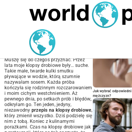
MARIUSZ ŁAMAGA
05.10.2025
SPORT
POPULARNE A
Przepis na Klopsy
Drobiowe: Jak Zrobić
Soczyste i Pyszne Klopsy?
Muszę się do czegoś przyznać. Przez
lata moje klopsy drobiowe były… suche.
Takie małe, twarde kulki smutku
pływające w wodzie, którą szumnie
nazywałam sosem. Każda próba
kończyła się rodzinnym rozczarowaniem
Jak wybrać odpowiedni 
i moim cichym westchnieniem. Aż
mężczyzn?
pewnego dnia, po setkach prób i błędów,
odkryłam go. Ten jeden, jedyny,
niezawodny
przepis na klopsy drobiowe
,
który zmienił wszystko. Dziś podzielę się
nim z tobą. Koniec z kulinarnymi
porażkami. Czas na klopsy drobiowe jak