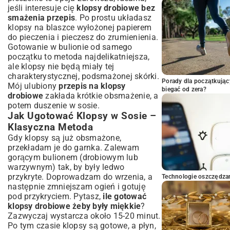
jeśli interesuje cię
klopsy drobiowe bez
smażenia przepis
. Po prostu układasz
klopsy na blaszce wyłożonej papierem
do pieczenia i pieczesz do zrumienienia.
Gotowanie w bulionie od samego
początku to metoda najdelikatniejsza,
ale klopsy nie będą miały tej
charakterystycznej, podsmażonej skórki.
Porady dla początkując
Mój ulubiony
przepis na klopsy
biegać od zera?
drobiowe
zakłada krótkie obsmażenie, a
potem duszenie w sosie.
Jak Ugotować Klopsy w Sosie –
Klasyczna Metoda
Gdy klopsy są już obsmażone,
przekładam je do garnka. Zalewam
gorącym bulionem (drobiowym lub
warzywnym) tak, by były ledwo
przykryte. Doprowadzam do wrzenia, a
Technologie oszczędzan
następnie zmniejszam ogień i gotuję
pod przykryciem. Pytasz,
ile gotować
klopsy drobiowe żeby były miękkie
?
Zazwyczaj wystarcza około 15-20 minut.
Po tym czasie klopsy są gotowe, a płyn,