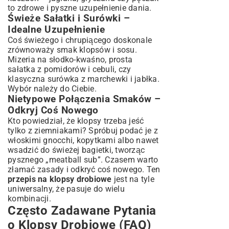
to zdrowe i pyszne uzupełnienie dania.
Świeże Sałatki i Surówki –
Idealne Uzupełnienie
Coś świeżego i chrupiącego doskonale
zrównoważy smak klopsów i sosu.
Mizeria na słodko-kwaśno, prosta
sałatka z pomidorów i cebuli, czy
klasyczna surówka z marchewki i jabłka.
Wybór należy do Ciebie.
Nietypowe Połączenia Smaków –
Odkryj Coś Nowego
Kto powiedział, że klopsy trzeba jeść
tylko z ziemniakami? Spróbuj podać je z
włoskimi gnocchi, kopytkami albo nawet
wsadzić do świeżej bagietki, tworząc
pysznego „meatball sub”. Czasem warto
złamać zasady i odkryć coś nowego. Ten
przepis na klopsy drobiowe
jest na tyle
uniwersalny, że pasuje do wielu
kombinacji.
Często Zadawane Pytania
o Klopsy Drobiowe (FAQ)