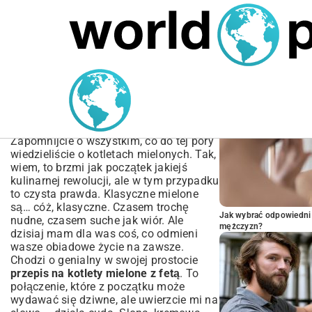
MARIUSZ ŁAMAGA
05.10.2025
SPORT
POPULARNE A
Rewolucyjny Przepis na
Kotlety Mielone z Fetą –
Soczyste i Pełne Smaku
Zapomnijcie o wszystkim, co do tej pory
wiedzieliście o kotletach mielonych. Tak,
wiem, to brzmi jak początek jakiejś
kulinarnej rewolucji, ale w tym przypadku
to czysta prawda. Klasyczne mielone
są… cóż, klasyczne. Czasem trochę
Jak wybrać odpowiedni 
nudne, czasem suche jak wiór. Ale
mężczyzn?
dzisiaj mam dla was coś, co odmieni
wasze obiadowe życie na zawsze.
Chodzi o genialny w swojej prostocie
przepis na kotlety mielone z fetą
. To
połączenie, które z początku może
wydawać się dziwne, ale uwierzcie mi na