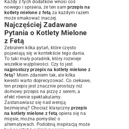
Każdy z tych dodatków wnosi coś
nowego i sprawia, że ten sam
przepis na
kotlety mielone z fetą
za każdym razem
może smakować inaczej.
Najczęściej Zadawane
Pytania o Kotlety Mielone
z Fetą
Zebrałem kilka pytań, które często
pojawiają się w kontekście tego dania.
To taki mały poradnik, który rozwieje
wszelkie wątpliwości. Czy to jest
najprostszy przepis na kotlety mielone z
fetą
? Moim zdaniem tak, ale kilka
kwestii warto doprecyzować. Co ciekawe,
ten przepis jest znacznie prostszy niż
domowy
przepis na pizzę z serem
, a
efekt równie spektakularny.
Zastanawiasz się nad wersją
bezmięsną? Chociaż klasyczny
przepis
na kotlety mielone z fetą
opiera się na
mięsie, można pomyśleć o
alternatywach. Podobną inspiracją może