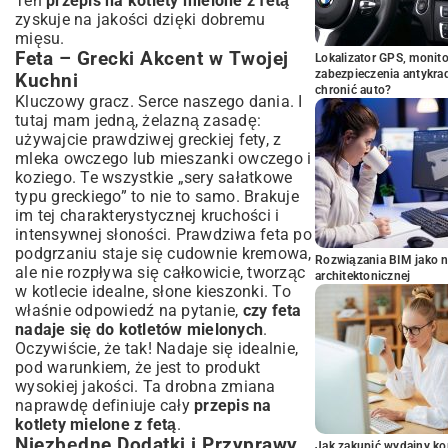
Ten
przepis na kotlety mielone z fetą
zyskuje na jakości dzięki dobremu
mięsu.
Feta – Grecki Akcent w Twojej
Lokalizator GPS, monito
zabezpieczenia antykra
Kuchni
chronić auto?
Kluczowy gracz. Serce naszego dania. I
tutaj mam jedną, żelazną zasadę:
używajcie prawdziwej greckiej fety, z
mleka owczego lub mieszanki owczego i
koziego. Te wszystkie „sery sałatkowe
typu greckiego” to nie to samo. Brakuje
im tej charakterystycznej kruchości i
intensywnej słoności. Prawdziwa feta po
podgrzaniu staje się cudownie kremowa,
Rozwiązania BIM jako n
ale nie rozpływa się całkowicie, tworząc
architektonicznej
w kotlecie idealne, słone kieszonki. To
właśnie odpowiedź na pytanie,
czy feta
nadaje się do kotletów mielonych
.
Oczywiście, że tak! Nadaje się idealnie,
pod warunkiem, że jest to produkt
wysokiej jakości. Ta drobna zmiana
naprawdę definiuje cały
przepis na
kotlety mielone z fetą
.
Niezbędne Dodatki i Przyprawy
Jak zakupić wydajny ko