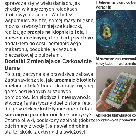
sprawdza się w wielu daniach, jak
Inteligentny dom: co k
Poradnik
choćby w klasycznych
roladkach
drobiowych z serem
. Warto też
wspomnieć, że z tej samej masy mięsnej
można stworzyć mniejsze kuleczki,
realizując
przepis na klopsiki z fetą i
mięsem mielonym
, które będą świetnym
dodatkiem do sosu pomidorowego i
makaronu, podobnie jak w
zupie
pieczarkowej z pulpetami
.
Biznesowe zastosowani
Dodatki Zmieniające Całkowicie
korzyściach i wdrożeni
Danie
To tutaj zaczyna się prawdziwa zabawa.
Zastanawiasz się,
jak urozmaicić kotlety
mielone z fetą
? Dodaj do masy mięsnej
garść posiekanych suszonych
pomidorów. Ich słodycz i intensywność
stworzą fantastyczny duet z słoną fetą,
dając w efekcie
kotlety mielone z fetą i
suszonymi pomidorami
. Inne pomysły?
Aplikacje ułatwiające c
Czarne oliwki, posiekany szpinak (dobrze
po cyfrowych pomocni
odciśnięty z wody!), a nawet odrobina
startej skórki z cytryny dla świeżości.