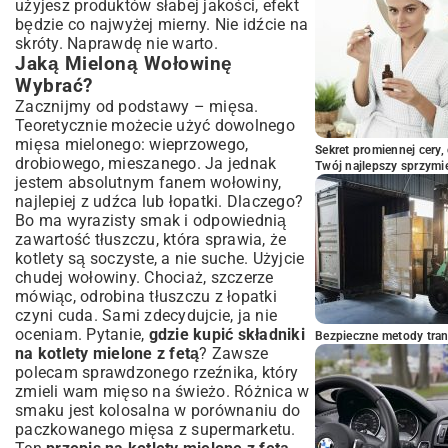
użyjesz produktów słabej jakości, efekt
będzie co najwyżej mierny. Nie idźcie na
skróty. Naprawdę nie warto.
Jaką Mieloną Wołowinę
Wybrać?
Zacznijmy od podstawy – mięsa.
Teoretycznie możecie użyć dowolnego
mięsa mielonego: wieprzowego,
Sekret promiennej cery,
drobiowego, mieszanego. Ja jednak
Twój najlepszy sprzymi
jestem absolutnym fanem wołowiny,
najlepiej z udźca lub łopatki. Dlaczego?
Bo ma wyrazisty smak i odpowiednią
zawartość tłuszczu, która sprawia, że
kotlety są soczyste, a nie suche. Użyjcie
chudej wołowiny. Chociaż, szczerze
mówiąc, odrobina tłuszczu z łopatki
czyni cuda. Sami zdecydujcie, ja nie
oceniam. Pytanie,
gdzie kupić składniki
Bezpieczne metody trans
na kotlety mielone z fetą
? Zawsze
polecam sprawdzonego rzeźnika, który
zmieli wam mięso na świeżo. Różnica w
smaku jest kolosalna w porównaniu do
paczkowanego mięsa z supermarketu.