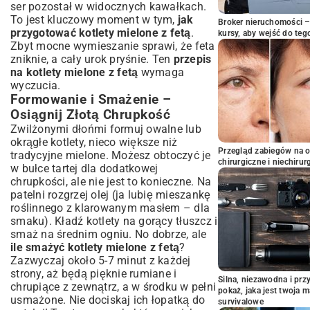
ser pozostał w widocznych kawałkach.
To jest kluczowy moment w tym,
jak
Broker nieruchomości – 
przygotować kotlety mielone z fetą
.
kursy, aby wejść do teg
Zbyt mocne wymieszanie sprawi, że feta
zniknie, a cały urok pryśnie. Ten
przepis
na kotlety mielone z fetą
wymaga
wyczucia.
Formowanie i Smażenie –
Osiągnij Złotą Chrupkość
Zwilżonymi dłońmi formuj owalne lub
okrągłe kotlety, nieco większe niż
Przegląd zabiegów na 
tradycyjne mielone. Możesz obtoczyć je
chirurgiczne i niechirur
w bułce tartej dla dodatkowej
chrupkości, ale nie jest to konieczne. Na
patelni rozgrzej olej (ja lubię mieszankę
roślinnego z klarowanym masłem – dla
smaku). Kładź kotlety na gorący tłuszcz i
smaż na średnim ogniu. No dobrze, ale
ile smażyć kotlety mielone z fetą
?
Zazwyczaj około 5-7 minut z każdej
strony, aż będą pięknie rumiane i
Silna, niezawodna i pr
chrupiące z zewnątrz, a w środku w pełni
pokaż, jaka jest twoja 
usmażone. Nie dociskaj ich łopatką do
survivalowe