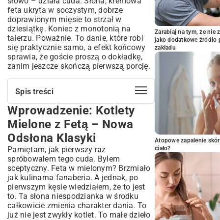
słowo – działa cuda. Słona, kremowa
feta ukryta w soczystym, dobrze
doprawionym mięsie to strzał w
dziesiątkę. Koniec z monotonią na
Zarabiaj na tym, że ni
talerzu. Poważnie. To danie, które robi
jako dodatkowe źródło 
się praktycznie samo, a efekt końcowy
zakładu
sprawia, że goście proszą o dokładkę,
zanim jeszcze skończą pierwszą porcję.
Spis treści
Wprowadzenie: Kotlety
Wprowadzenie: Kotlety Mielone z Fetą –
Nowa Odsłona Klasyki
Mielone z Fetą – Nowa
Sekret Smaku: Wybór Składników do
Odsłona Klasyki
Idealnych Kotletów
Atopowe zapalenie skór
Pamiętam, jak pierwszy raz
ciało?
Jaką Mieloną Wołowinę Wybrać?
spróbowałem tego cuda. Byłem
Feta – Grecki Akcent w Twojej Kuchni
sceptyczny. Feta w mielonym? Brzmiało
Niezbędne Dodatki i Przyprawy
jak kulinarna fanaberia. A jednak, po
Krok po Kroku: Przygotowanie Kotletów
pierwszym kęsie wiedziałem, że to jest
Mielonych z Fetą
to. Ta słona niespodzianka w środku
całkowicie zmienia charakter dania. To
Mieszanie Składników – Klucz do
już nie jest zwykły kotlet. To małe dzieło
Konsystencji