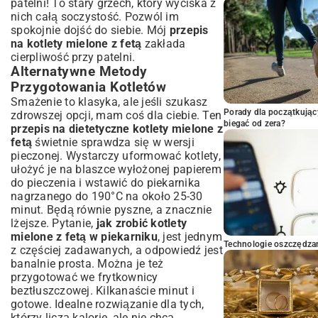
patelni! To stary grzech, który wyciska z
nich całą soczystość. Pozwól im
spokojnie dojść do siebie. Mój
przepis
na kotlety mielone z fetą
zakłada
cierpliwość przy patelni.
Alternatywne Metody
Przygotowania Kotletów
Smażenie to klasyka, ale jeśli szukasz
Porady dla początkując
zdrowszej opcji, mam coś dla ciebie. Ten
biegać od zera?
przepis na dietetyczne kotlety mielone z
fetą
świetnie sprawdza się w wersji
pieczonej. Wystarczy uformować kotlety,
ułożyć je na blaszce wyłożonej papierem
do pieczenia i wstawić do piekarnika
nagrzanego do 190°C na około 25-30
minut. Będą równie pyszne, a znacznie
lżejsze. Pytanie,
jak zrobić kotlety
mielone z fetą w piekarniku
, jest jednym
Technologie oszczędzan
z częściej zadawanych, a odpowiedź jest
banalnie prosta. Można je też
przygotować we frytkownicy
beztłuszczowej. Kilkanaście minut i
gotowe. Idealne rozwiązanie dla tych,
którzy liczą kalorie, ale nie chcą