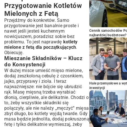
Przygotowanie Kotletów
Mielonych z Fetą
Przejdźmy do konkretów. Samo
przygotowanie jest banalnie proste i
nawet jeśli jesteś kuchennym
Cennik samochodów Por
najbardziej budżetowe?
nowicjuszem, poradzisz sobie bez
problemu. To jest naprawdę
kotlety
mielone z fetą dla początkujących
.
Obiecuję.
Mieszanie Składników – Klucz
do Konsystencji
W dużej misce umieść mięso mielone,
dodaj zeszkoloną cebulę z czosnkiem,
jajko, przyprawy i zioła. I teraz
Hale przemysłowe a wyt
najważniejsze: nie bójcie się ubrudzić
inwestycji
rąk. Masę mięsną trzeba wyrabiać
dłonią, cierpliwie, ale delikatnie. Chodzi o
to, żeby wszystkie składniki się
połączyły, ale nie należy „męczyć” mięsa
zbyt długo, bo kotlety wyjdą twarde. Gdy
masa będzie jednolita, dodaj pokruszoną
fetę i tylko delikatnie wymieszaj, żeby