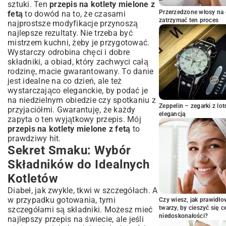
sztuki. Ten
przepis na kotlety mielone z
Formowanie i Smażenie – Osiągnij Złotą
Przerzedzone włosy na 
fetą
to dowód na to, że czasami
Chrupkość
zatrzymać ten proces
najprostsze modyfikacje przynoszą
Alternatywne Metody Przygotowania
najlepsze rezultaty. Nie trzeba być
Kotletów
mistrzem kuchni, żeby je przygotować.
Z Czym Podawać Kotlety Mielone z
Wystarczy odrobina chęci i dobre
Fetą? Inspirujące Pomysły
składniki, a obiad, który zachwyci całą
Sałatki, Warzywa i Inne Dodatki
rodzinę, macie gwarantowany. To danie
jest idealne na co dzień, ale też
Sosy, Które Podkreślą Smak
wystarczająco eleganckie, by podać je
Wariacje na Temat: Odkryj Nowe
na niedzielnym obiedzie czy spotkaniu z
Możliwości Kotletów
Zeppelin – zegarki z l
przyjaciółmi. Gwarantuję, że każdy
Kotlety z Innym Rodzajem Mięsa
elegancją
zapyta o ten wyjątkowy przepis. Mój
Dodatki Zmieniające Całkowicie Danie
przepis na kotlety mielone z fetą
to
Najczęściej Zadawane Pytania o Kotlety
prawdziwy hit.
Mielone z Fetą
Sekret Smaku: Wybór
Podsumowanie: Kotlety Mielone z Fetą
Składników do Idealnych
– Smak, Który Pokochasz
Kotletów
Diabeł, jak zwykle, tkwi w szczegółach. A
w przypadku gotowania, tymi
Czy wiesz, jak prawidł
twarzy, by cieszyć się 
szczegółami są składniki. Możesz mieć
niedoskonałości?
najlepszy przepis na świecie, ale jeśli