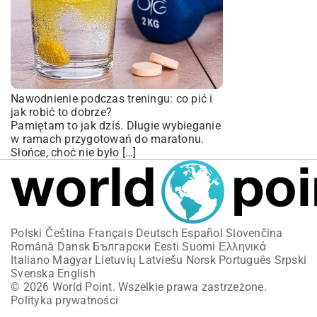
Nawodnienie podczas treningu: co pić i
jak robić to dobrze?
Pamiętam to jak dziś. Długie wybieganie
w ramach przygotowań do maratonu.
Słońce, choć nie było […]
Polski
Čeština
Français
Deutsch
Español
Slovenčina
Română
Dansk
Български
Eesti
Suomi
Ελληνικά
Italiano
Magyar
Lietuvių
Latviešu
Norsk
Português
Srpski
Svenska
English
© 2026 World Point. Wszelkie prawa zastrzeżone.
Polityka prywatności