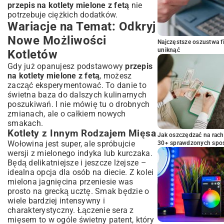
przepis na kotlety mielone z fetą
nie
potrzebuje ciężkich dodatków.
Wariacje na Temat: Odkryj
Nowe Możliwości
Najczęstsze oszustwa f
uniknąć
Kotletów
Gdy już opanujesz podstawowy
przepis
na kotlety mielone z fetą
, możesz
zacząć eksperymentować. To danie to
świetna baza do dalszych kulinarnych
poszukiwań. I nie mówię tu o drobnych
zmianach, ale o całkiem nowych
smakach.
Kotlety z Innym Rodzajem Mięsa
Jak oszczędzać na rac
Wołowina jest super, ale spróbujcie
30+ sprawdzonych sp
wersji z mielonego indyka lub kurczaka.
Będą delikatniejsze i jeszcze lżejsze –
idealna opcja dla osób na diecie. Z kolei
mielona jagnięcina przeniesie was
prosto na grecką ucztę. Smak będzie o
wiele bardziej intensywny i
charakterystyczny. Łączenie sera z
mięsem to w ogóle świetny patent, który