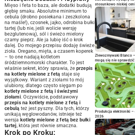
stosunkowo niskiej cen
Mięso i feta to baza, ale dodatki budują
głębię smaku. Absolutne minimum to
cebula (drobno posiekana i zeszkolona
na maśle!), czosnek, jajko, odrobina bułki
tartej (lub nie, jeśli wolicie wersję
bezglutenową), sól i świeżo mielony
czarny pieprz. Ale ja lubię iść o krok
dalej. Do mojego przepisu dodaję świeże
zioła. Oregano, mięta, a czasem koperek
Zlewozmywaki Blanco – 
– to one nadają kotletom
mogą się nie sprawdzić
śródziemnomorski charakter. To jest
właśnie sekret, który sprawia, że
przepis
na kotlety mielone z fetą
staje się
wyjątkowy. Wariant z ziołami to mój
ulubiony, dlatego często sięgam po
kotlety mielone z fetą i świeżymi
ziołami
. Oczywiście, podstawowy
przepis na kotlety mielone z fetą i
cebulą
też jest pyszny. Dla tych, którzy
Produkcja elektroniki – 
unikają węglowodanów, istnieje też
2026
wersja
kotlety mielone z fetą bez bułki
tartej
, która jest równie smaczna.
Krok po Kroku: