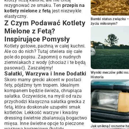
rezygnować ze smaku. Ten
przepis na
kotlety mielone z fetą
jest niezwykle
elastyczny.
Bambi status związku 
Z Czym Podawać Kotlety
życiu miłosnym?
Mielone z Fetą?
Inspirujące Pomysły
Kotlety gotowe, pachną w całej kuchni.
Ale co do nich? Tutaj otwiera się całe
pole do popisu. Zapomnij o nudnych
ziemniakach z wody (chociaż i te będą
pasować). Zaszalejmy!
Sałatki, Warzywa i Inne Dodatki
Wyniki meczów piłki noż
Historia
Skoro mamy grecki akcent w postaci
fety, pójdźmy tym tropem. Idealnym
kompanem będzie świeża, chrupiąca
sałatka. Oczywiście, na myśl od razu
przychodzi
klasyczna sałatka grecka z
fetą
, która doskonale uzupełni smak
kotletów. Lekkość warzyw i kwaśny
dressing świetnie zbalansują bogactwo
mięsa. Inne świetne opcje to pieczone
Jak uniknąć oszustw h
warzywa korzeniowe (bataty,