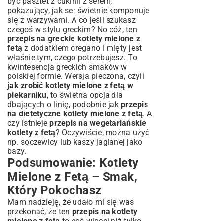
być
pasztet z cukinii z serem
,
pokazujący, jak ser świetnie komponuje
się z warzywami. A co jeśli szukasz
czegoś w stylu greckim? No cóż, ten
przepis na greckie kotlety mielone z
fetą
z dodatkiem oregano i mięty jest
właśnie tym, czego potrzebujesz. To
kwintesencja greckich smaków w
polskiej formie. Wersja pieczona, czyli
jak zrobić kotlety mielone z fetą w
piekarniku
, to świetna opcja dla
dbających o linię, podobnie jak
przepis
na dietetyczne kotlety mielone z fetą
. A
czy istnieje
przepis na wegetariańskie
kotlety z fetą
? Oczywiście, można użyć
np. soczewicy lub kaszy jaglanej jako
bazy.
Podsumowanie: Kotlety
Mielone z Fetą – Smak,
Który Pokochasz
Mam nadzieję, że udało mi się was
przekonać, że ten
przepis na kotlety
mielone z fetą
to coś więcej niż tylko