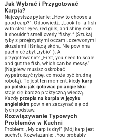
Jak Wybrać i Przygotować
Karpia?
Najczęstsze pytanie: „How to choose a
good carp?”. Odpowiedź: „Look for a fish
with clear eyes, red gills, and shiny skin.
It shouldn’t smell overly 'fishy’.” (Szukaj
ryby z przejrzystymi oczami, czerwonymi
skrzelami i lśniącą skórą. Nie powinna
pachnieć zbyt „rybio”.). A
przygotowanie? „First, you need to scale
and gut the fish, which can be messy.”
(Najpierw musisz oskrobać i
wypatroszyć rybę, co może być brudną
robotą). To jest ten moment, kiedy
karp
po polsku jak gotować po angielsku
staje się bardzo praktyczną wiedzą.
Każdy
przepis na karpia w języku
angielskim
powinien zaczynać się od
tych podstaw.
Rozwiązywanie Typowych
Problemów w Kuchni
Problem: „My carp is dry!” (Mój karp jest
suchy!). Rozwiązanie: „You probably