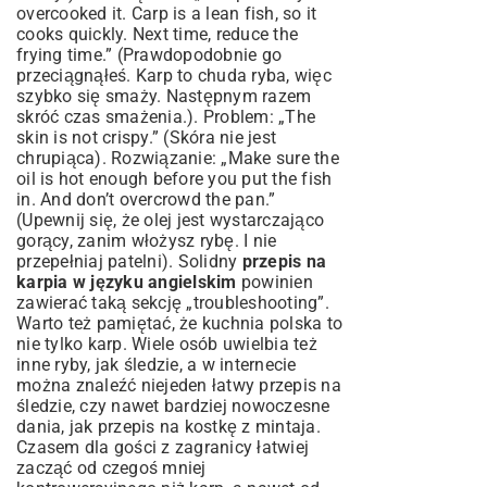
overcooked it. Carp is a lean fish, so it
cooks quickly. Next time, reduce the
frying time.” (Prawdopodobnie go
przeciągnąłeś. Karp to chuda ryba, więc
szybko się smaży. Następnym razem
skróć czas smażenia.). Problem: „The
skin is not crispy.” (Skóra nie jest
chrupiąca). Rozwiązanie: „Make sure the
oil is hot enough before you put the fish
in. And don’t overcrowd the pan.”
(Upewnij się, że olej jest wystarczająco
gorący, zanim włożysz rybę. I nie
przepełniaj patelni). Solidny
przepis na
karpia w języku angielskim
powinien
zawierać taką sekcję „troubleshooting”.
Warto też pamiętać, że kuchnia polska to
nie tylko karp. Wiele osób uwielbia też
inne ryby, jak śledzie, a w internecie
można znaleźć niejeden
łatwy przepis na
śledzie
, czy nawet bardziej nowoczesne
dania, jak
przepis na kostkę z mintaja
.
Czasem dla gości z zagranicy łatwiej
zacząć od czegoś mniej