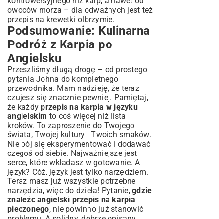
kontrowersyjnego niż karp, a nawet od
owoców morza – dla odważnych jest też
przepis na krewetki olbrzymie
.
Podsumowanie: Kulinarna
Podróż z Karpia po
Angielsku
Przeszliśmy długą drogę – od prostego
pytania Johna do kompletnego
przewodnika. Mam nadzieję, że teraz
czujesz się znacznie pewniej. Pamiętaj,
że każdy
przepis na karpia w języku
angielskim
to coś więcej niż lista
kroków. To zaproszenie do Twojego
świata, Twojej kultury i Twoich smaków.
Nie bój się eksperymentować i dodawać
czegoś od siebie. Najważniejsze jest
serce, które wkładasz w gotowanie. A
język? Cóż, język jest tylko narzędziem.
Teraz masz już wszystkie potrzebne
narzędzia, więc do dzieła! Pytanie,
gdzie
znaleźć angielski przepis na karpia
pieczonego
, nie powinno już stanowić
problemu. A solidny, dobrze opisany