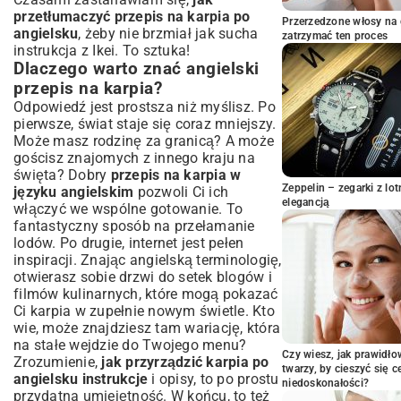
przetłumaczyć przepis na karpia po
Pieczony Karp vs. Karp w Galarecie:
Przerzedzone włosy na 
angielsku
, żeby nie brzmiał jak sucha
Różnice Kulinarne
zatrzymać ten proces
instrukcja z Ikei. To sztuka!
Praktyczne Porady i Najczęściej
Dlaczego warto znać angielski
Zadawane Pytania (FAQ) w Języku
przepis na karpia?
Angielskim
Odpowiedź jest prostsza niż myślisz. Po
Jak Wybrać i Przygotować Karpia?
pierwsze, świat staje się coraz mniejszy.
Rozwiązywanie Typowych Problemów w
Może masz rodzinę za granicą? A może
Kuchni
gościsz znajomych z innego kraju na
Podsumowanie: Kulinarna Podróż z
święta? Dobry
przepis na karpia w
Karpia po Angielsku
Zeppelin – zegarki z l
języku angielskim
pozwoli Ci ich
elegancją
włączyć we wspólne gotowanie. To
fantastyczny sposób na przełamanie
lodów. Po drugie, internet jest pełen
inspiracji. Znając angielską terminologię,
otwierasz sobie drzwi do setek blogów i
filmów kulinarnych, które mogą pokazać
Ci karpia w zupełnie nowym świetle. Kto
wie, może znajdziesz tam wariację, która
na stałe wejdzie do Twojego menu?
Czy wiesz, jak prawidł
Zrozumienie,
jak przyrządzić karpia po
twarzy, by cieszyć się 
angielsku instrukcje
i opisy, to po prostu
niedoskonałości?
przydatna umiejętność. W końcu, to też