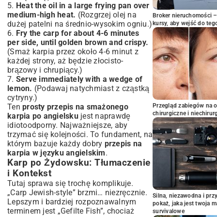
5.
Heat the oil in a large frying pan over
medium-high heat.
(Rozgrzej olej na
Broker nieruchomości – 
dużej patelni na średnio-wysokim ogniu.)
kursy, aby wejść do teg
6.
Fry the carp for about 4-6 minutes
per side, until golden brown and crispy.
(Smaż karpia przez około 4-6 minut z
każdej strony, aż będzie złocisto-
brązowy i chrupiący.)
7.
Serve immediately with a wedge of
lemon.
(Podawaj natychmiast z cząstką
cytryny.)
Przegląd zabiegów na 
Ten
prosty przepis na smażonego
chirurgiczne i niechirur
karpia po angielsku
jest naprawdę
idiotoodporny. Najważniejsze, aby
trzymać się kolejności. To fundament, na
którym bazuje każdy dobry
przepis na
karpia w języku angielskim
.
Karp po Żydowsku: Tłumaczenie
i Kontekst
Tutaj sprawa się trochę komplikuje.
„Carp Jewish-style” brzmi… niezręcznie.
Silna, niezawodna i pr
Lepszym i bardziej rozpoznawalnym
pokaż, jaka jest twoja 
terminem jest „Gefilte Fish”, chociaż
survivalowe