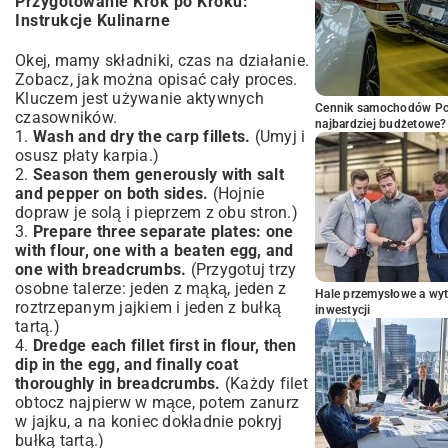
Przygotowanie Krok po Kroku:
Instrukcje Kulinarne
Okej, mamy składniki, czas na działanie.
Zobacz, jak można opisać cały proces.
Kluczem jest używanie aktywnych
Cennik samochodów Por
czasowników.
najbardziej budżetowe?
1.
Wash and dry the carp fillets.
(Umyj i
osusz płaty karpia.)
2.
Season them generously with salt
and pepper on both sides.
(Hojnie
dopraw je solą i pieprzem z obu stron.)
3.
Prepare three separate plates: one
with flour, one with a beaten egg, and
one with breadcrumbs.
(Przygotuj trzy
osobne talerze: jeden z mąką, jeden z
Hale przemysłowe a wyt
roztrzepanym jajkiem i jeden z bułką
inwestycji
tartą.)
4.
Dredge each fillet first in flour, then
dip in the egg, and finally coat
thoroughly in breadcrumbs.
(Każdy filet
obtocz najpierw w mące, potem zanurz
w jajku, a na koniec dokładnie pokryj
bułką tartą.)