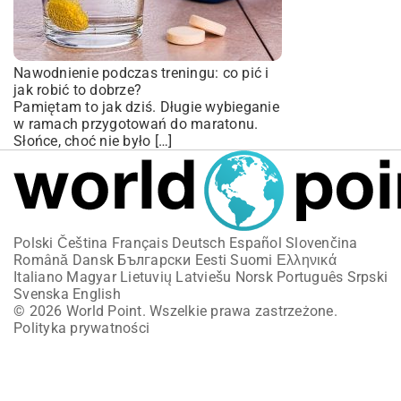
Nawodnienie podczas treningu: co pić i
jak robić to dobrze?
Pamiętam to jak dziś. Długie wybieganie
w ramach przygotowań do maratonu.
Słońce, choć nie było […]
Polski
Čeština
Français
Deutsch
Español
Slovenčina
Română
Dansk
Български
Eesti
Suomi
Ελληνικά
Italiano
Magyar
Lietuvių
Latviešu
Norsk
Português
Srpski
Svenska
English
© 2026 World Point. Wszelkie prawa zastrzeżone.
Polityka prywatności