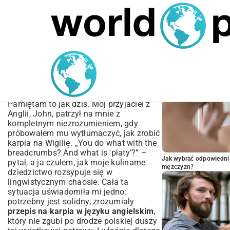
MARIUSZ ŁAMAGA
04.10.2025
SPORT
POPULARNE A
Przepis na karpia w języku
angielskim – Kompletny
Poradnik
Pamiętam to jak dziś. Mój przyjaciel z
Anglii, John, patrzył na mnie z
kompletnym niezrozumieniem, gdy
próbowałem mu wytłumaczyć, jak zrobić
karpia na Wigilię. „You do what with the
breadcrumbs? And what is 'płaty’?” –
Jak wybrać odpowiedni 
pytał, a ja czułem, jak moje kulinarne
mężczyzn?
dziedzictwo rozsypuje się w
lingwistycznym chaosie. Cała ta
sytuacja uświadomiła mi jedno:
potrzebny jest solidny, zrozumiały
przepis na karpia w języku angielskim
,
który nie zgubi po drodze polskiej duszy