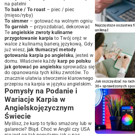
na patelni
To bake / To roast
– piec / piec
(mięso/ryby)
To simmer
– gotować na wolnym ogniu
Najczęstsze oszustwa f
To garnish
– przyozdabiać, dekorować
uniknąć
Te
angielskie zwroty kulinarne
przygotowanie karpia
to Twój oręż w
walce z kulinarną barierą językową. Gdy
już wiesz,
jak tłumaczyć metody
gotowania karpia po angielsku
, jesteś w
domu. Właściwie każdy
karp po polsku
jak gotować po angielsku
sprowadza się
do opanowania tych kilku zwrotów. To
znacznie ułatwia stworzenie klarownego
Jak oszczędzać na rac
przepisu na karpia w języku angielskim.
30+ sprawdzonych sp
Pomysły na Podanie i
Wariacje Karpia w
Angielskojęzycznym
Świecie
Myślisz, że karp to tylko smażony lub w
galarecie? Błąd. Choć w Anglii czy USA
nie jest on tak popularny jak u nas