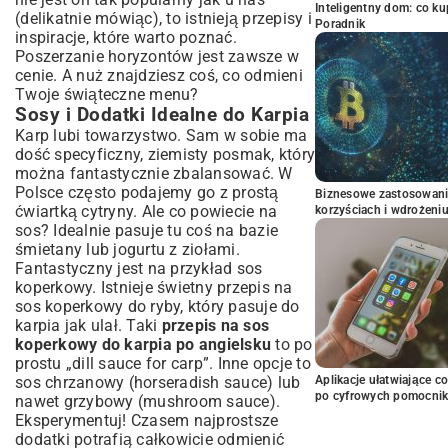
Inteligentny dom: co k
(delikatnie mówiąc), to istnieją przepisy i
Poradnik
inspiracje, które warto poznać.
Poszerzanie horyzontów jest zawsze w
cenie. A nuż znajdziesz coś, co odmieni
Twoje świąteczne menu?
Sosy i Dodatki Idealne do Karpia
Karp lubi towarzystwo. Sam w sobie ma
dość specyficzny, ziemisty posmak, który
można fantastycznie zbalansować. W
Polsce często podajemy go z prostą
Biznesowe zastosowani
ćwiartką cytryny. Ale co powiecie na
korzyściach i wdrożeni
sos? Idealnie pasuje tu coś na bazie
śmietany lub jogurtu z ziołami.
Fantastyczny jest na przykład sos
koperkowy. Istnieje świetny
przepis na
sos koperkowy do ryby
, który pasuje do
karpia jak ulał. Taki
przepis na sos
koperkowy do karpia po angielsku
to po
prostu „dill sauce for carp”. Inne opcje to
Aplikacje ułatwiające c
sos chrzanowy (horseradish sauce) lub
po cyfrowych pomocni
nawet grzybowy (mushroom sauce).
Eksperymentuj! Czasem najprostsze
dodatki potrafią całkowicie odmienić