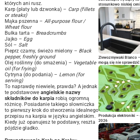
których ani rusz.
stosunkowo niskiej cen
Karp (płaty lub dzwonka) –
Carp (fillets
or steaks)
Mąka pszenna –
All-purpose flour /
Wheat flour
Bułka tarta –
Breadcrumbs
Jajko –
Egg
Sól –
Salt
Pieprz czarny, świeżo mielony –
Black
pepper, freshly ground
Zlewozmywaki Blanco – 
Olej roślinny (do smażenia) –
Vegetable
mogą się nie sprawdzić
oil (for frying)
Cytryna (do podania) –
Lemon (for
serving)
To naprawdę niewiele, prawda? A jednak
te podstawowe
angielskie nazwy
składników do karpia
robią ogromną
różnicę. Posiadanie takiego słowniczka
to pierwszy krok do stworzenia idealnego
przepisu na karpia w języku angielskim.
Produkcja elektroniki – 
2026
Kiedy już opanujesz te podstawy, reszta
pójdzie gładko.