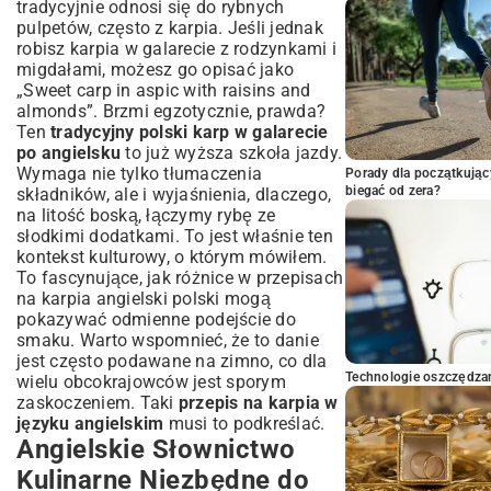
tradycyjnie odnosi się do rybnych
pulpetów, często z karpia. Jeśli jednak
robisz karpia w galarecie z rodzynkami i
migdałami, możesz go opisać jako
„Sweet carp in aspic with raisins and
almonds”. Brzmi egzotycznie, prawda?
Ten
tradycyjny polski karp w galarecie
po angielsku
to już wyższa szkoła jazdy.
Wymaga nie tylko tłumaczenia
Porady dla początkując
biegać od zera?
składników, ale i wyjaśnienia, dlaczego,
na litość boską, łączymy rybę ze
słodkimi dodatkami. To jest właśnie ten
kontekst kulturowy, o którym mówiłem.
To fascynujące, jak różnice w przepisach
na karpia angielski polski mogą
pokazywać odmienne podejście do
smaku. Warto wspomnieć, że to danie
jest często podawane na zimno, co dla
Technologie oszczędzan
wielu obcokrajowców jest sporym
zaskoczeniem. Taki
przepis na karpia w
języku angielskim
musi to podkreślać.
Angielskie Słownictwo
Kulinarne Niezbędne do