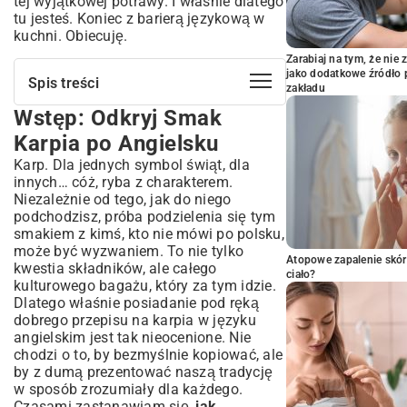
tej wyjątkowej potrawy. I właśnie dlatego
tu jesteś. Koniec z barierą językową w
kuchni. Obiecuję.
Zarabiaj na tym, że ni
jako dodatkowe źródło 
Spis treści
zakładu
Wstęp: Odkryj Smak
Wstęp: Odkryj Smak Karpia po Angielsku
Dlaczego warto znać angielski przepis na
Karpia po Angielsku
karpia?
Karp. Dla jednych symbol świąt, dla
Klasyczne Polskie Przepisy na Karpia w
innych… cóż, ryba z charakterem.
Angielskim Wydaniu
Niezależnie od tego, jak do niego
Karp Smażony: Od A do Z po Angielsku
podchodzisz, próba podzielenia się tym
smakiem z kimś, kto nie mówi po polsku,
Karp po Żydowsku: Tłumaczenie i Kontekst
może być wyzwaniem. To nie tylko
Angielskie Słownictwo Kulinarne
Atopowe zapalenie skór
kwestia składników, ale całego
Niezbędne do Przygotowania Karpia
ciało?
kulturowego bagażu, który za tym idzie.
Terminologia dotycząca Składników i
Dlatego właśnie posiadanie pod ręką
Przypraw
dobrego przepisu na karpia w języku
Czasowniki i Zwroty Opisujące Metody
angielskim jest tak nieocenione. Nie
Gotowania
chodzi o to, by bezmyślnie kopiować, ale
Pomysły na Podanie i Wariacje Karpia w
by z dumą prezentować naszą tradycję
Angielskojęzycznym Świecie
w sposób zrozumiały dla każdego.
Czasami zastanawiam się,
jak
Sosy i Dodatki Idealne do Karpia