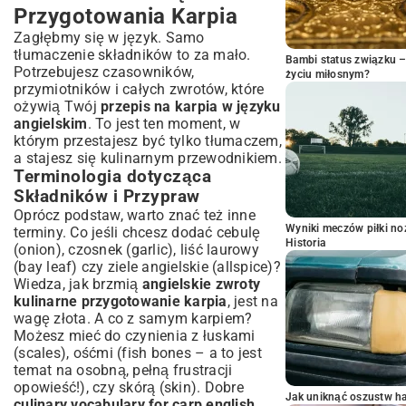
Przygotowania Karpia
Zagłębmy się w język. Samo
tłumaczenie składników to za mało.
Bambi status związku 
Potrzebujesz czasowników,
życiu miłosnym?
przymiotników i całych zwrotów, które
ożywią Twój
przepis na karpia w języku
angielskim
. To jest ten moment, w
którym przestajesz być tylko tłumaczem,
a stajesz się kulinarnym przewodnikiem.
Terminologia dotycząca
Składników i Przypraw
Oprócz podstaw, warto znać też inne
Wyniki meczów piłki noż
terminy. Co jeśli chcesz dodać cebulę
Historia
(onion), czosnek (garlic), liść laurowy
(bay leaf) czy ziele angielskie (allspice)?
Wiedza, jak brzmią
angielskie zwroty
kulinarne przygotowanie karpia
, jest na
wagę złota. A co z samym karpiem?
Możesz mieć do czynienia z łuskami
(scales), ośćmi (fish bones – a to jest
temat na osobną, pełną frustracji
opowieść!), czy skórą (skin). Dobre
Jak uniknąć oszustw h
culinary vocabulary for carp english