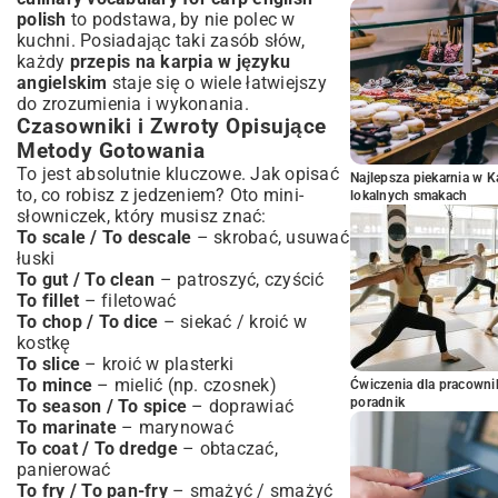
polish
to podstawa, by nie polec w
kuchni. Posiadając taki zasób słów,
każdy
przepis na karpia w języku
angielskim
staje się o wiele łatwiejszy
do zrozumienia i wykonania.
Czasowniki i Zwroty Opisujące
Metody Gotowania
To jest absolutnie kluczowe. Jak opisać
Najlepsza piekarnia w 
to, co robisz z jedzeniem? Oto mini-
lokalnych smakach
słowniczek, który musisz znać:
To scale / To descale
– skrobać, usuwać
łuski
To gut / To clean
– patroszyć, czyścić
To fillet
– filetować
To chop / To dice
– siekać / kroić w
kostkę
To slice
– kroić w plasterki
To mince
– mielić (np. czosnek)
Ćwiczenia dla pracown
poradnik
To season / To spice
– doprawiać
To marinate
– marynować
To coat / To dredge
– obtaczać,
panierować
To fry / To pan-fry
– smażyć / smażyć