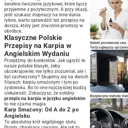
świetne ćwiczenie językowe, które łączy
przyjemne z pożytecznym. A przy okazji,
jeśli szukasz inspiracji na inne dania
rybne, warto sprawdzić też
przepisy na
dorsza
, który jest znacznie prostszy w
obróbce.
Klasyczne Polskie
Sekret promiennej cery,
Przepisy na Karpia w
Twój najlepszy sprzymi
Angielskim Wydaniu
Przejdźmy do konkretów. Jak ugryźć te
nasze polskie klasyki, żeby
obcokrajowiec nie tylko zrozumiał, ale i
był zachwycony? Skupimy się na dwóch
filarach: karpiu smażonym i tym po
żydowsku. Bo to one najczęściej budzą
ciekawość. Zobaczysz, że solidny
Bezpieczne metody trans
przepis na karpia w języku angielskim
to nie czarna magia.
Karp Smażony: Od A do Z po
Angielsku
To absolutny król wigilijnego stołu.
Prosty, chrupiący i pyszny. Ale jak to