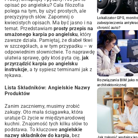
opisać po angielsku? Cała filozofia
polega na tym, by użyć prostych, ale
precyzyjnych słów. Zapomnij o
Lokalizator GPS, monito
kwiecistych opisach. Ma być jasno i na
zabezpieczenia antykra
temat. Przedstawiam
prosty przepis na
chronić auto?
smażonego karpia po angielsku
, który
zawsze działa. Pamiętaj, że diabeł tkwi
w szczegółach, a w tym przypadku – w
odpowiednim słownictwie. To naprawdę
ułatwia sprawę, gdy ktoś pyta cię,
jak
przyrządzić karpia po angielsku
instrukcje
, a ty sypiesz terminami jak z
rękawa.
Rozwiązania BIM jako n
architektonicznej
Lista Składników: Angielskie Nazwy
Produktów
Zanim zaczniemy, musimy zrobić
zakupy. Oto mała ściągawka, która
uratuje Ci życie w międzynarodowej
kuchni. Znajomość tych kilku słów to
podstawa. To kluczowe
angielskie
nazwy składników do karpia
, bez
Jak zakupić wydajny ko