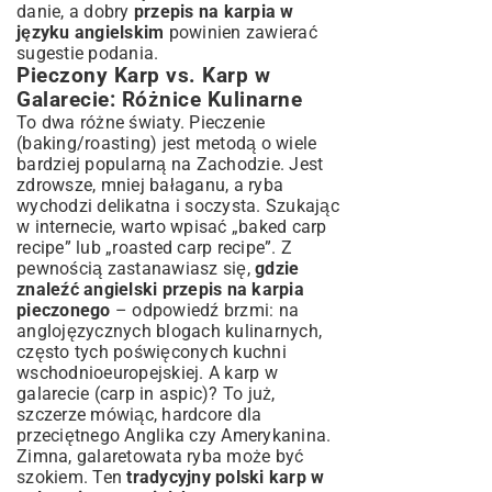
danie, a dobry
przepis na karpia w
języku angielskim
powinien zawierać
sugestie podania.
Pieczony Karp vs. Karp w
Galarecie: Różnice Kulinarne
To dwa różne światy. Pieczenie
(baking/roasting) jest metodą o wiele
bardziej popularną na Zachodzie. Jest
zdrowsze, mniej bałaganu, a ryba
wychodzi delikatna i soczysta. Szukając
w internecie, warto wpisać „baked carp
recipe” lub „roasted carp recipe”. Z
pewnością zastanawiasz się,
gdzie
znaleźć angielski przepis na karpia
pieczonego
– odpowiedź brzmi: na
anglojęzycznych blogach kulinarnych,
często tych poświęconych kuchni
wschodnioeuropejskiej. A karp w
galarecie (carp in aspic)? To już,
szczerze mówiąc, hardcore dla
przeciętnego Anglika czy Amerykanina.
Zimna, galaretowata ryba może być
szokiem. Ten
tradycyjny polski karp w