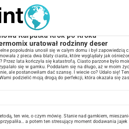
mowa Karpatka Krok po Kroku
Thermomix uratował rodzinny deser
ielne popołudnia unosił się w całym domu i był zapowiedzią 
mowała z pieca dwa blaty ciasta, które wyglądały jak ośnieżo
? Przez lata kończyła się katastrofą. Ciasto parzone było mo
zypalało się w garnku. Poddałam się na długo, aż w moim życi
, ale postanowiłam dać szansę. I wiecie co? Udało się! Ten
Wami podzielić moją drogą do perfekcji, która okazała się za
metodą, ten wie, o czym mówię. Stanie nad garnkiem, mieszan
e przypaliła… a potem ten stresujący moment dodawania jajek 
?