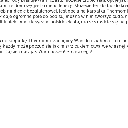
aleć. Gdy brakuje Wam czasu, możecie zrobić taką opcję jak
m, że domowy jest o niebo lepszy. Możecie też dodać do kr
b na diecie bezglutenowej, jest opcja na karpatka Thermom
daje ogromne pole do popisu, można w nim tworzyć cuda, nie
śli lubicie inne klasyczne polskie ciasta, może skusicie się na
s na karpatkę Thermomix zachęciły Was do działania. To cias
j każdy może poczuć się jak mistrz cukiernictwa we własnej 
ni. Dajcie znać, jak Wam poszło! Smacznego!