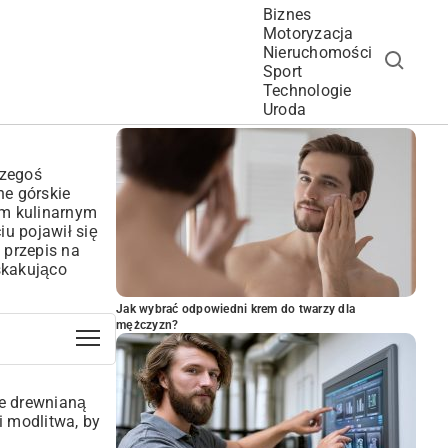
Biznes
Motoryzacja
Nieruchomości
Sport
Technologie
POPULARNE ARTYKUŁY
Uroda
czegoś
ne górskie
im kulinarnym
u pojawił się
 przepis na
skakująco
Jak wybrać odpowiedni krem do twarzy dla
mężczyzn?
ie drewnianą
i modlitwa, by