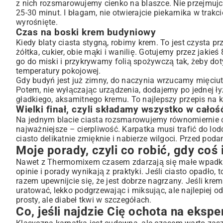
z nich rozsmarowujemy cienko na blaszce. Nie przejmujcie
25-30 minut. I błagam, nie otwierajcie piekarnika w trakc
wyrośnięte.
Czas na boski krem budyniowy
Kiedy blaty ciasta stygną, robimy krem. To jest czysta
żółtka, cukier, obie mąki i wanilię. Gotujemy przez jaki
go do miski i przykrywamy folią spożywczą tak, żeby dot
temperatury pokojowej.
Gdy budyń jest już zimny, do naczynia wrzucamy mięciutk
Potem, nie wyłączając urządzenia, dodajemy po jednej ł
gładkiego, aksamitnego kremu. To najlepszy przepis na 
Wielki finał, czyli składamy wszystko w całoś
Na jednym blacie ciasta rozsmarowujemy równomiernie ca
najważniejsze – cierpliwość. Karpatka musi trafić do lodó
ciasto delikatnie zmięknie i nabierze wilgoci. Przed p
Moje porady, czyli co robić, gdy coś i
Nawet z Thermomixem czasem zdarzają się małe wpadki. 
opinie i porady wynikają z praktyki. Jeśli ciasto opadło
razem upewnijcie się, że jest dobrze nagrzany. Jeśli kr
uratować, lekko podgrzewając i miksując, ale najlepiej 
prosty, ale diabeł tkwi w szczegółach.
Co, jeśli najdzie Cię ochota na eksp