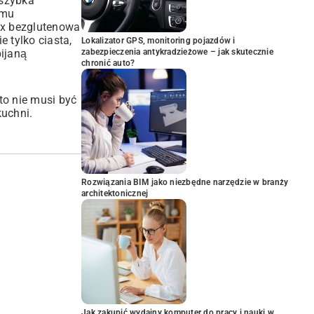
 szybka
emu
ix bezglutenowa
 tylko ciasta,
Lokalizator GPS, monitoring pojazdów i
pijaną
zabezpieczenia antykradzieżowe – jak skutecznie
chronić auto?
to nie musi być
kuchni.
Rozwiązania BIM jako niezbędne narzędzie w branży
architektonicznej
Jak zakupić wydajny komputer do pracy i nauki w