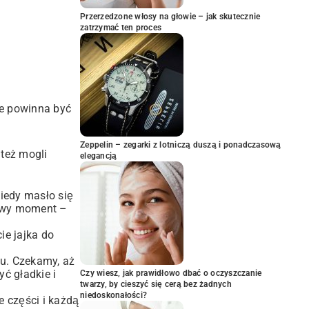
Przerzedzone włosy na głowie – jak skutecznie
zatrzymać ten proces
ie powinna być
Zeppelin – zegarki z lotniczą duszą i ponadczasową
też mogli
elegancją
iedy masło się
zowy moment –
ie jajka do
ku. Czekamy, aż
ć gładkie i
Czy wiesz, jak prawidłowo dbać o oczyszczanie
twarzy, by cieszyć się cerą bez żadnych
niedoskonałości?
e części i każdą