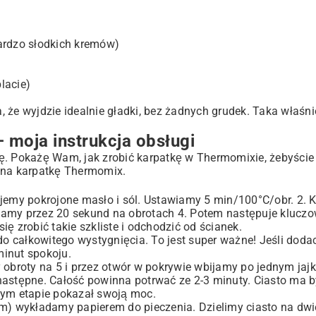
 bardzo słodkich kremów)
lacie)
 że wyjdzie idealnie gładki, bez żadnych grudek. Taka właśn
 moja instrukcja obsługi
ę. Pokażę Wam, jak zrobić karpatkę w Thermomixie, żebyście 
s na karpatkę Thermomix.
my pokrojone masło i sól. Ustawiamy 5 min/100°C/obr. 2. K
szamy przez 20 sekund na obrotach 4. Potem następuje kluc
ę zrobić takie szkliste i odchodzić od ścianek.
 całkowitego wystygnięcia. To jest super ważne! Jeśli dodac
minut spokoju.
 obroty na 5 i przez otwór w pokrywie wbijamy po jednym jaj
astępne. Całość powinna potrwać ze 2-3 minuty. Ciasto ma by
tym etapie pokazał swoją moc.
cm) wykładamy papierem do pieczenia. Dzielimy ciasto na dwi