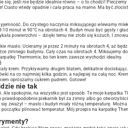
 się, jeśli nie będzie idealnie równo – o to chodzi! Pieczem
ie! Ciasto wtedy opadnie i cała praca na marne. Ma być złocist
 przyjemność. Do czystego naczynia miksującego wlewamy mle
eś 8-10 minut w 90°C na obrotach 4. Budyń musi być gęsty i gł
ykała powierzchni – dzięki temu nie zrobi się kożuch. I znow
ie masło. Ucieramy je przez 2 minuty na obrotach 4, aż będz
yżce zimnego budyniu. Cały czas na obrotach 4. Miksujemy d
karpatkę Thermomix, bo ten krem zawsze wychodzi idealny.
ć
ły krem. Przykrywamy drugim blatem, delikatnie dociskając. 
wki na co najmniej kilka godzin, a najlepiej na całą noc. Krem
odaniem oprószamy cukrem pudrem. Gotowe!
dzie nie tak
Ale spokojnie, na wszystko jest sposób. Te moje karpatka 
, to prawdopodobnie piekarnik był za zimny albo go otworzyliś
em się zważył – masło i budyń miały różną temperaturę. Możn
od początku pilnować temperatur. Mój przepis na karpatkę The
erymenty?