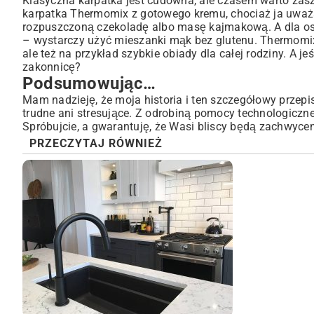
Klasyczna karpatka jest cudowna, ale czasem warto zasz
karpatka Thermomix z gotowego kremu, chociaż ja uważa
rozpuszczoną czekoladę albo masę kajmakową. A dla osó
– wystarczy użyć mieszanki mąk bez glutenu. Thermomix 
ale też na przykład
szybkie obiady dla całej rodziny
. A je
zakonnicę
?
Podsumowując…
Mam nadzieję, że moja historia i ten szczegółowy przepi
trudne ani stresujące. Z odrobiną pomocy technologiczne
Spróbujcie, a gwarantuję, że Wasi bliscy będą zachwyce
PRZECZYTAJ RÓWNIEŻ