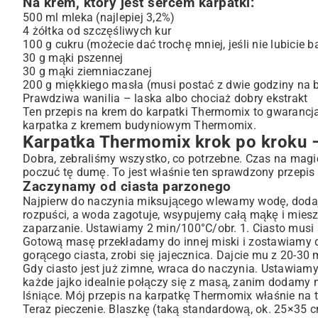
Na krem, który jest sercem karpatki:
500 ml mleka (najlepiej 3,2%)
4 żółtka od szczęśliwych kur
100 g cukru (możecie dać trochę mniej, jeśli nie lubicie
30 g mąki pszennej
30 g mąki ziemniaczanej
200 g miękkiego masła (musi postać z dwie godziny na b
Prawdziwa wanilia – laska albo chociaż dobry ekstrakt
Ten przepis na krem do karpatki Thermomix to gwarancja,
karpatka z kremem budyniowym Thermomix.
Karpatka Thermomix krok po kroku –
Dobra, zebraliśmy wszystko, co potrzebne. Czas na magi
poczuć tę dumę. To jest właśnie ten sprawdzony przepi
Zaczynamy od ciasta parzonego
Najpierw do naczynia miksującego wlewamy wodę, dodaje
rozpuści, a woda zagotuje, wsypujemy całą mąkę i mie
zaparzanie. Ustawiamy 2 min/100°C/obr. 1. Ciasto musi si
Gotową masę przekładamy do innej miski i zostawiamy do
gorącego ciasta, zrobi się jajecznica. Dajcie mu z 20-30 
Gdy ciasto jest już zimne, wraca do naczynia. Ustawiamy
każde jajko idealnie połączy się z masą, zanim dodamy n
lśniące. Mój przepis na karpatkę Thermomix właśnie na 
Teraz pieczenie. Blaszkę (taką standardową, ok. 25×35 