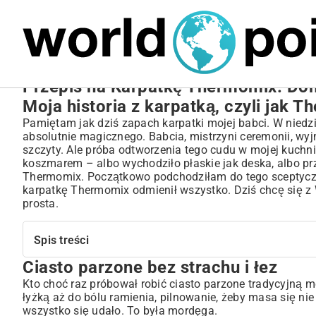
MARIUSZ ŁAMAGA
27.09.2025
NIERUCHOMOŚCI
Przepis na Karpatkę Thermomix: Do
Moja historia z karpatką, czyli jak 
Pamiętam jak dziś zapach karpatki mojej babci. W niedz
absolutnie magicznego. Babcia, mistrzyni ceremonii, wyj
szczyty. Ale próba odtworzenia tego cudu w mojej kuchni
koszmarem – albo wychodziło płaskie jak deska, albo pr
Thermomix. Początkowo podchodziłam do tego sceptycznie
karpatkę Thermomix odmienił wszystko. Dziś chcę się z 
prosta.
Spis treści
Ciasto parzone bez strachu i łez
Ciasto parzone bez strachu i łez
Czym właściwie jest karpatka?
Kto choć raz próbował robić ciasto parzone tradycyjną 
łyżką aż do bólu ramienia, pilnowanie, żeby masa się ni
Składniki – czyli co nam będzie potrzebne do szczęścia
wszystko się udało. To była mordęga.