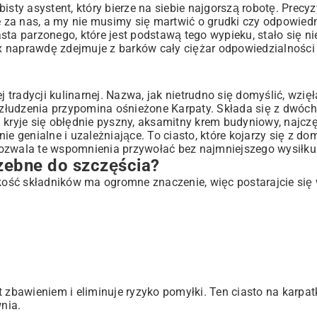
sty asystent, który bierze na siebie najgorszą robotę. Precyz
je za nas, a my nie musimy się martwić o grudki czy odpowied
sługi
ta parzonego, które jest podstawą tego wypieku, stało się ni
x naprawdę zdejmuje z barków cały ciężar odpowiedzialności
j tradycji kulinarnej. Nazwa, jak nietrudno się domyślić, wzięł
o złudzenia przypomina ośnieżone Karpaty. Składa się z dwóc
 kryje się obłędnie pyszny, aksamitny krem budyniowy, najcz
e genialne i uzależniające. To ciasto, które kojarzy się z do
pozwala te wspomnienia przywołać bez najmniejszego wysiłku
rzebne do szczęścia?
ość składników ma ogromne znaczenie, więc postarajcie się 
zbawieniem i eliminuje ryzyko pomyłki. Ten ciasto na karp
wnia.