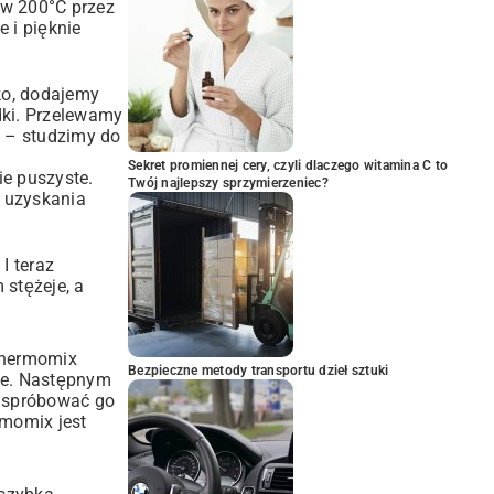
y w 200°C przez
e i pięknie
ko, dodajemy
adki. Przelewamy
u – studzimy do
Sekret promiennej cery, czyli dlaczego witamina C to
ie puszyste.
Twój najlepszy sprzymierzeniec?
o uzyskania
I teraz
 stężeje, a
Thermomix
Bezpieczne metody transportu dzieł sztuki
cie. Następnym
a spróbować go
rmomix jest