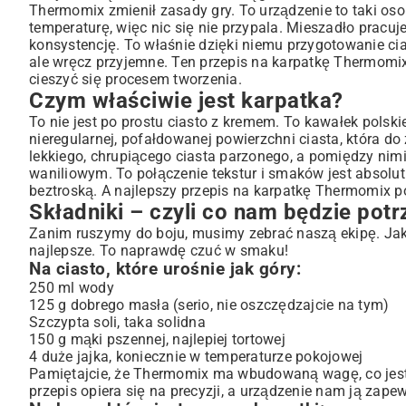
Na ciasto, które urośnie jak góry:
Thermomix zmienił zasady gry. To urządzenie to taki osobi
Na krem, który jest sercem karpatki:
temperaturę, więc nic się nie przypala. Mieszadło pracu
Karpatka Thermomix krok po kroku – moja instrukcja ob
konsystencję. To właśnie dzięki niemu przygotowanie cias
ale wręcz przyjemne. Ten przepis na karpatkę Thermomi
Zaczynamy od ciasta parzonego
cieszyć się procesem tworzenia.
Czas na boski krem budyniowy
Czym właściwie jest karpatka?
Wielki finał, czyli składamy wszystko w całość
To nie jest po prostu ciasto z kremem. To kawałek polskie
Moje porady, czyli co robić, gdy coś idzie nie tak
nieregularnej, pofałdowanej powierzchni ciasta, która d
Co, jeśli najdzie Cię ochota na eksperymenty?
lekkiego, chrupiącego ciasta parzonego, a pomiędzy nimi
waniliowym. To połączenie tekstur i smaków jest absolutni
Podsumowując…
beztroską. A najlepszy przepis na karpatkę Thermomix 
Składniki – czyli co nam będzie pot
Zanim ruszymy do boju, musimy zebrać naszą ekipę. Jak
najlepsze. To naprawdę czuć w smaku!
Na ciasto, które urośnie jak góry:
250 ml wody
125 g dobrego masła (serio, nie oszczędzajcie na tym)
Szczypta soli, taka solidna
150 g mąki pszennej, najlepiej tortowej
4 duże jajka, koniecznie w temperaturze pokojowej
Pamiętajcie, że Thermomix ma wbudowaną wagę, co jest 
przepis opiera się na precyzji, a urządzenie nam ją zape