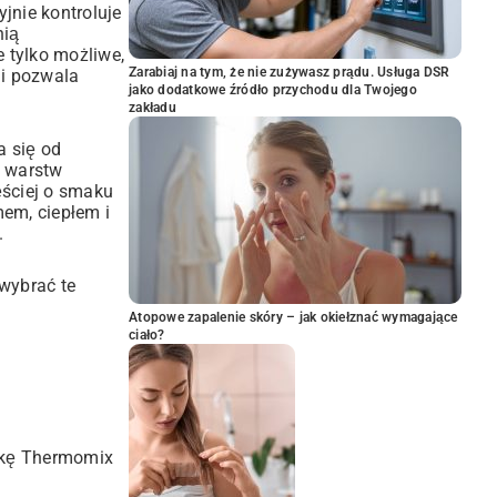
yjnie kontroluje
nią
e tylko możliwe,
Zarabiaj na tym, że nie zużywasz prądu. Usługa DSR
 i pozwala
jako dodatkowe źródło przychodu dla Twojego
zakładu
a się od
h warstw
ęściej o smaku
mem, ciepłem i
.
wybrać te
Atopowe zapalenie skóry – jak okiełznać wymagające
ciało?
atkę Thermomix