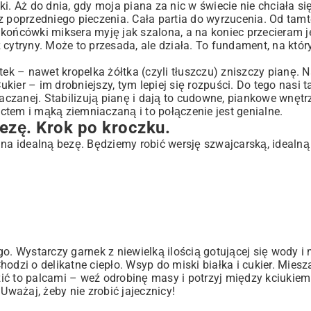
i. Aż do dnia, gdy moja piana za nic w świecie nie chciała si
z poprzedniego pieczenia. Cała partia do wyrzucenia. Od tamt
i końcówki miksera myję jak szalona, a na koniec przecieram j
tryny. Może to przesada, ale działa. To fundament, na któr
ek – nawet kropelka żółtka (czyli tłuszczu) zniszczy pianę. Na
ukier – im drobniejszy, tym lepiej się rozpuści. Do tego nasi t
iaczanej. Stabilizują pianę i dają to cudowne, piankowe wnętr
tem i mąką ziemniaczaną i to połączenie jest genialne.
ezę. Krok po kroczku.
 na idealną bezę. Będziemy robić wersję szwajcarską, idealną
go. Wystarczy garnek z niewielką ilością gotującej się wody i
Chodzi o delikatne ciepło. Wsyp do miski białka i cukier. Miesz
dzić to palcami – weź odrobinę masy i potrzyj między kciukie
Uważaj, żeby nie zrobić jajecznicy!