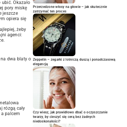
ę ubić. Okazało
Przerzedzone włosy na głowie – jak skutecznie
ej pory miskę
zatrzymać ten proces
e jeszcze
ym opiera się
jlepiej, żeby
ajni agenci:
ze.
 na dwa blaty o
Zeppelin – zegarki z lotniczą duszą i ponadczasową
elegancją
 metalowa
aj rózgą cały
Czy wiesz, jak prawidłowo dbać o oczyszczanie
m a palcem
twarzy, by cieszyć się cerą bez żadnych
niedoskonałości?