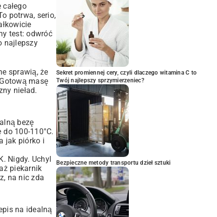
e całego
o potrwa, serio,
ałkowicie
ny test: odwróć
o najlepszy
ne sprawią, że
Sekret promiennej cery, czyli dlaczego witamina C to
w. Gotową masę
Twój najlepszy sprzymierzeniec?
zny nieład.
ealną bezę
ę do 100-110°C.
 jak piórko i
. Nigdy. Uchyl
Bezpieczne metody transportu dzieł sztuki
 aż piekarnik
z, na nic zda
epis na idealną