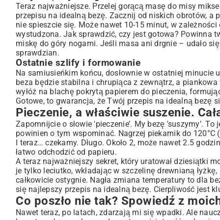
Teraz najważniejsze. Przelej gorącą masę do misy miksera 
przepisu na idealną bezę. Zacznij od niskich obrotów, a 
nie spieszcie się. Może nawet 10-15 minut, w zależności 
wystudzona. Jak sprawdzić, czy jest gotowa? Powinna twor
miskę do góry nogami. Jeśli masa ani drgnie – udało się!
sprawdzian.
Ostatnie szlify i formowanie
Na samiusieńkim końcu, dosłownie w ostatniej minucie u
beza będzie stabilna i chrupiąca z zewnątrz, a piankowa
wyłóż na blachę pokrytą papierem do pieczenia, formując
Gotowe, to gwarancja, że Twój przepis na idealną bezę s
Pieczenie, a właściwie suszenie. Cał
Zapomnijcie o słowie 'pieczenie’. My bezę 'suszymy’. To j
powinien o tym wspominać. Nagrzej piekarnik do 120°C 
I teraz… czekamy. Długo. Około 2, może nawet 2.5 godziny.
łatwo odchodzić od papieru.
A teraz najważniejszy sekret, który uratował dziesiątk
je tylko leciutko, wkładając w szczelinę drewnianą łyżkę, 
całkowicie ostygnie. Nagła zmiana temperatury to dla be
się najlepszy przepis na idealną bezę. Cierpliwość jest k
Co poszło nie tak? Spowiedź z moi
Nawet teraz, po latach, zdarzają mi się wpadki. Ale nau