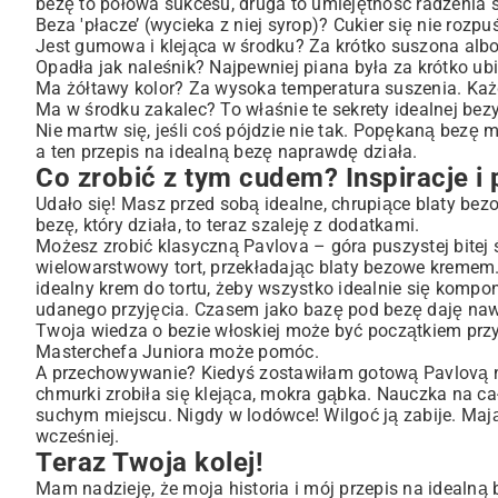
bezę to połowa sukcesu, druga to umiejętność radzenia 
Beza 'płacze’ (wycieka z niej syrop)? Cukier się nie rozpu
Jest gumowa i klejąca w środku? Za krótko suszona albo
Opadła jak naleśnik? Najpewniej piana była za krótko ubi
Ma żółtawy kolor? Za wysoka temperatura suszenia. Każd
Ma w środku zakalec? To właśnie te sekrety idealnej bezy
Nie martw się, jeśli coś pójdzie nie tak. Popękaną bezę 
a ten przepis na idealną bezę naprawdę działa.
Co zrobić z tym cudem? Inspiracje 
Udało się! Masz przed sobą idealne, chrupiące blaty bezo
bezę, który działa, to teraz szaleję z dodatkami.
Możesz zrobić klasyczną Pavlova – góra puszystej bitej
wielowarstwowy tort, przekładając blaty bezowe kremem. A
idealny krem do tortu
, żeby wszystko idealnie się kompo
udanego przyjęcia. Czasem jako bazę pod bezę daję naw
Twoja wiedza o bezie włoskiej może być początkiem prz
Masterchefa Juniora
może pomóc.
A przechowywanie? Kiedyś zostawiłam gotową Pavlovą na b
chmurki zrobiła się klejąca, mokra gąbka. Nauczka na 
suchym miejscu. Nigdy w lodówce! Wilgoć ją zabije. Mają
wcześniej.
Teraz Twoja kolej!
Mam nadzieję, że moja historia i mój przepis na idealn