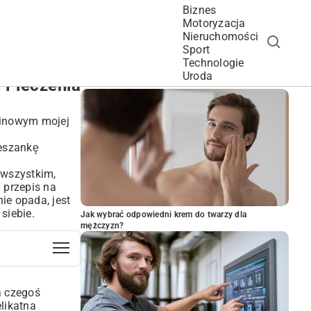
Biznes
Motoryzacja
Nieruchomości
Sport
Technologie
POPULARNE ARTYKUŁY
Uroda
 Pieczenia
dzinowym mojej
ieszankę
i wszystkim,
 przepis na
nie opada, jest
siebie.
Jak wybrać odpowiedni krem do twarzy dla
mężczyzn?
a czegoś
likatna