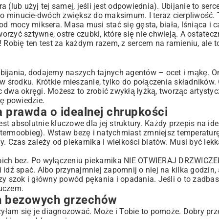
(lub użyj tej samej, jeśli jest odpowiednia). Ubijanie to serc
po minucie-dwóch zwiększ do maksimum. I teraz cierpliwość. T
od mocy miksera. Masa musi stać się gęsta, biała, lśniąca i c
zyć sztywne, ostre czubki, które się nie chwieją. A ostatecz
 Robię ten test za każdym razem, z sercem na ramieniu, ale t
bijania, dodajemy naszych tajnych agentów – ocet i mąkę. O
 w środku. Krótkie mieszanie, tylko do połączenia składnikó
 dwa okręgi. Możesz to zrobić zwykłą łyżką, tworząc artystyc
ię powiedzie.
a prawda o idealnej chrupkości
est absolutnie kluczowe dla jej struktury. Każdy przepis na id
(termoobieg). Wstaw bezę i natychmiast zmniejsz temperatur
 Czas zależy od piekarnika i wielkości blatów. Musi być lekka
i moich bez. Po wyłączeniu piekarnika NIE OTWIERAJ DRZWICZEK
i idź spać. Albo przynajmniej zapomnij o niej na kilka godzin,
zy szok i główny powód pękania i opadania. Jeśli o to zadbas
luczem.
ch bezowych grzechów
czyłam się je diagnozować. Może i Tobie to pomoże. Dobry prz