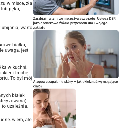
czu w misce, zła
 lub pęka,
Zarabiaj na tym, że nie zużywasz prądu. Usługa DSR
jako dodatkowe źródło przychodu dla Twojego
 ubijania, warto
zakładu
urowe białka,
le uwaga, jest
ółka w kuchni.
ukier i trochę
ortu. To był mój
Atopowe zapalenie skóry – jak okiełznać wymagające
ciało?
anych białek
asteryzowana).
 to uzależnia.
dne, wiem, ale