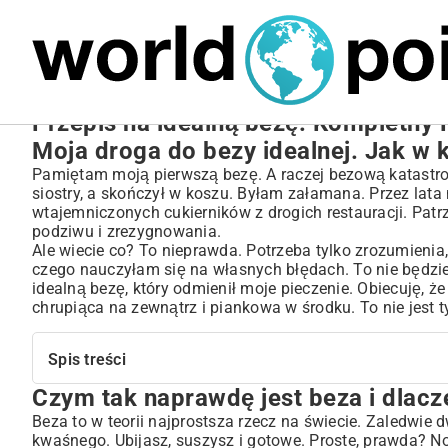
MARIUSZ ŁAMAGA
27.09.2025
NIERUCHOMOŚCI
Przepis na idealną bezę: Kompletny 
Moja droga do bezy idealnej. Jak w 
Pamiętam moją pierwszą bezę. A raczej bezową katastrof
siostry, a skończył w koszu. Byłam załamana. Przez lata
wtajemniczonych cukierników z drogich restauracji. Patr
podziwu i zrezygnowania.
Ale wiecie co? To nieprawda. Potrzeba tylko zrozumienia, 
czego nauczyłam się na własnych błędach. To nie będzie 
idealną bezę, który odmienił moje pieczenie. Obiecuję, że p
chrupiąca na zewnątrz i piankowa w środku. To nie jest ty
Spis treści
Czym tak naprawdę jest beza i dlacz
Czym tak naprawdę jest beza i dlaczego potrafi złamać 
Francuska, włoska, a może szwajcarska? Poznajmy się bl
Beza to w teorii najprostsza rzecz na świecie. Zaledwie d
kwaśnego. Ubijasz, suszysz i gotowe. Proste, prawda? No
Beza Francuska