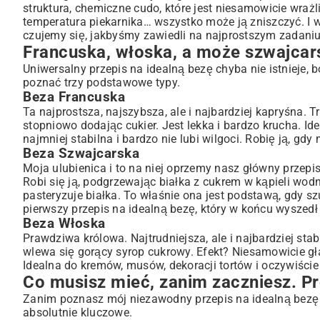
struktura, chemiczne cudo, które jest niesamowicie wraż
Beza Szwajcarska
temperatura piekarnika… wszystko może ją zniszczyć. I wła
Beza Włoska
czujemy się, jakbyśmy zawiedli na najprostszym zadaniu.
Co musisz mieć, zanim zaczniesz. Proste, ale kluczowe 
Francuska, włoska, a może szwajcars
Mój niezawodny przepis na idealną bezę. Krok po kroczk
Uniwersalny przepis na idealną bezę chyba nie istnieje, 
Podgrzewanie i rozpuszczanie
poznać trzy podstawowe typy.
Beza Francuska
Ubijanie, czyli magia
Ta najprostsza, najszybsza, ale i najbardziej kapryśna. T
Ostatnie szlify i formowanie
stopniowo dodając cukier. Jest lekka i bardzo krucha. Id
Pieczenie, a właściwie suszenie. Cała prawda o idealnej 
najmniej stabilna i bardzo nie lubi wilgoci. Robię ją, gd
Co poszło nie tak? Spowiedź z moich bezowych grzechó
Beza Szwajcarska
Co zrobić z tym cudem? Inspiracje i przechowywanie
Moja ulubienica i to na niej oprzemy nasz główny przepis
Robi się ją, podgrzewając białka z cukrem w kąpieli wodne
Teraz Twoja kolej!
pasteryzuje białka. To właśnie ona jest podstawą, gdy sz
pierwszy przepis na idealną bezę, który w końcu wyszedł 
Beza Włoska
Prawdziwa królowa. Najtrudniejsza, ale i najbardziej st
wlewa się gorący syrop cukrowy. Efekt? Niesamowicie gład
Idealna do kremów, musów, dekoracji tortów i oczywiście m
Co musisz mieć, zanim zaczniesz. Pr
Zanim poznasz mój niezawodny przepis na idealną bezę
absolutnie kluczowe.