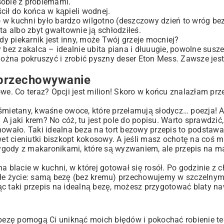
sobie z problemami.
ścił do końca w kąpieli wodnej.
 w kuchni było bardzo wilgotno (deszczowy dzień to wróg bez
ta albo zbyt gwałtownie ją schłodziłeś.
y piekarnik jest inny, może Twój grzeje mocniej?
 bez zakalca – idealnie ubita piana i dłuuugie, powolne susze
można pokruszyć i zrobić pyszny deser Eton Mess. Zawsze jest 
i przechowywanie
we. Co teraz? Opcji jest milion! Skoro w końcu znalazłam prz
 śmietany, kwaśne owoce, które przełamują słodycz… poezja! 
 jaki krem? No cóż, tu jest pole do popisu. Warto sprawdzić, 
nowało. Taki idealna beza na tort bezowy przepis to podstaw
et cieniutki
biszkopt kokosowy
. A jeśli masz ochotę na coś m
ygody z makaronikami, które są wyzwaniem, ale przepis na
ma
lacie w kuchni, w której gotował się rosół. Po godzinie z c
całe życie: samą bezę (bez kremu) przechowujemy w szczelny
c taki przepis na idealną bezę, możesz przygotować blaty naw
ą bezę pomogą Ci uniknąć moich błędów i pokochać robienie t