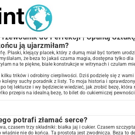
Przewodnik do Perfekcji | Opanuj Sztukę
końcu ją ujarzmiłam?
ę. Płaski, klejący placek, który z dumą miał być tortem uro
 myślałam, że beza to jakaś czarna magia, dostępna tylko dla
zyłam na te piękne, białe konstrukcje w witrynach i czułam m
kilku trików i odrobiny cierpliwości. Dziś podzielę się z wam
kolejny suchy poradnik z listy. To moja historia i sprawdzony
o tej lekturze i wy będziecie wiedzieć, jak zrobić bezę, która 
lko przepis na idealną bezę, to bilet do cukierniczej pewności 
ego potrafi złamać serce?
serce?
iżej
wa, czasem trzy składniki: białka jaj i cukier. Czasem szczypt
 właśnie nie do końca. Ta prostota jest zwodnicza. Beza to de