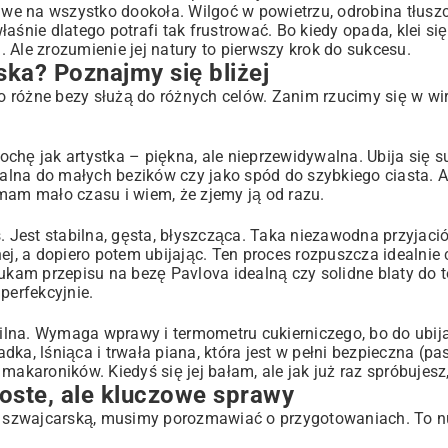
liwe na wszystko dookoła. Wilgoć w powietrzu, odrobina tłusz
śnie dlatego potrafi tak frustrować. Bo kiedy opada, klei się
 Ale zrozumienie jej natury to pierwszy krok do sukcesu.
sprawy
ka? Poznajmy się bliżej
u.
bo różne bezy służą do różnych celów. Zanim rzucimy się w wir
rochę jak artystka – piękna, ale nieprzewidywalna. Ubija się s
ealna do małych bezików czy jako spód do szybkiego ciasta. A
chrupkości
y mam mało czasu i wiem, że zjemy ją od razu.
w
. Jest stabilna, gęsta, błyszcząca. Taka niezawodna przyjaci
j, a dopiero potem ubijając. Ten proces rozpuszcza idealnie c
ukam przepisu na bezę Pavlova idealną czy solidne blaty do t
perfekcyjnie.
abilna. Wymaga wprawy i termometru cukierniczego, bo do ubij
ka, lśniąca i trwała piana, która jest w pełni bezpieczna (p
akaroników. Kiedyś się jej bałam, ale jak już raz spróbujesz,
oste, ale kluczowe sprawy
 szwajcarską, musimy porozmawiać o przygotowaniach. To nu