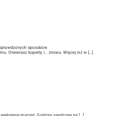
 sprawdzonych sposobów
u. Otwierasz kopertę i… znowu. Więcej niż w […]
 spełnienie marzeń. Godziny spędzone na […]