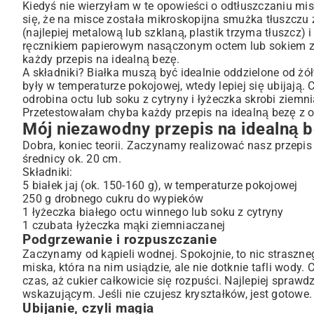
Kiedyś nie wierzyłam w te opowieści o odtłuszczaniu misk
się, że na misce została mikroskopijna smużka tłuszczu 
(najlepiej metalową lub szklaną, plastik trzyma tłuszcz) 
ręcznikiem papierowym nasączonym octem lub sokiem z cy
każdy przepis na idealną bezę.
A składniki? Białka muszą być idealnie oddzielone od żółt
były w temperaturze pokojowej, wtedy lepiej się ubijają. C
odrobina octu lub soku z cytryny i łyżeczka skrobi ziemn
Przetestowałam chyba każdy przepis na idealną bezę z oc
Mój niezawodny przepis na idealną b
Dobra, koniec teorii. Zaczynamy realizować nasz przepis
średnicy ok. 20 cm.
Składniki:
5 białek jaj (ok. 150-160 g), w temperaturze pokojowej
250 g drobnego cukru do wypieków
1 łyżeczka białego octu winnego lub soku z cytryny
1 czubata łyżeczka mąki ziemniaczanej
Podgrzewanie i rozpuszczanie
Zaczynamy od kąpieli wodnej. Spokojnie, to nic straszne
miska, która na nim usiądzie, ale nie dotknie tafli wody. 
czas, aż cukier całkowicie się rozpuści. Najlepiej spraw
wskazującym. Jeśli nie czujesz kryształków, jest gotowe. 
Ubijanie, czyli magia