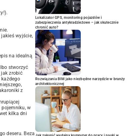
y!).
Lokalizator GPS, monitoring pojazdów i
zabezpieczenia antykradzieżowe – jak skutecznie
chronić auto?
nie.
jakieś wyjście,
epis na idealną
Albo stworzyć
jak zrobić
a każdego
Rozwiązania BIM jako niezbędne narzędzie w branży
niejszego,
architektonicznej
karoniki z
hrupiącej
m pojemniku, w
et kilka dni
ego deseru. Beza
Jak zakupić wydajny komputer do pracy i nauki w