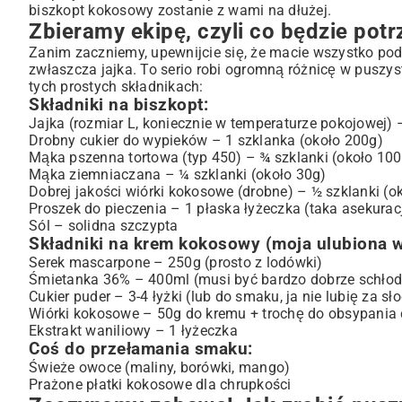
Zaczynamy zabawę! Jak zrobić puszysty biszkopt koko
biszkopt kokosowy zostanie z wami na dłużej.
Zbieramy ekipę, czyli co będzie pot
Krok 1: Przygotowanie biszkoptu
Krok 2: Przygotowanie kremu
Zanim zaczniemy, upewnijcie się, że macie wszystko pod
zwłaszcza jajka. To serio robi ogromną różnicę w puszys
Krok 3: Składanie tortu
tych prostych składnikach:
Gdy najdzie Cię ochota na eksperymenty
Składniki na biszkopt:
Kilka moich trików i odpowiedzi na wasze pytania
Jajka (rozmiar L, koniecznie w temperaturze pokojowej) 
No to do dzieła!
Drobny cukier do wypieków – 1 szklanka (około 200g)
Mąka pszenna tortowa (typ 450) – ¾ szklanki (około 100
Mąka ziemniaczana – ¼ szklanki (około 30g)
Dobrej jakości wiórki kokosowe (drobne) – ½ szklanki (o
Proszek do pieczenia – 1 płaska łyżeczka (taka asekurac
Sól – solidna szczypta
Składniki na krem kokosowy (moja ulubiona w
Serek mascarpone – 250g (prosto z lodówki)
Śmietanka 36% – 400ml (musi być bardzo dobrze schło
Cukier puder – 3-4 łyżki (lub do smaku, ja nie lubię za sł
Wiórki kokosowe – 50g do kremu + trochę do obsypania 
Ekstrakt waniliowy – 1 łyżeczka
Coś do przełamania smaku:
Świeże owoce (maliny, borówki, mango)
Prażone płatki kokosowe dla chrupkości