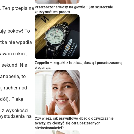
Przerzedzone włosy na głowie – jak skutecznie
. Ten przepis na
zatrzymać ten proces
uję boków! To
łtka nie wpadła
awać cukier,
Zeppelin – zegarki z lotniczą duszą i ponadczasową
 sekund. Nie
elegancją
anaberia, to
ką, ruchem od
dół). Piekę
ę z wysokości
wystudzenia na
Czy wiesz, jak prawidłowo dbać o oczyszczanie
twarzy, by cieszyć się cerą bez żadnych
niedoskonałości?