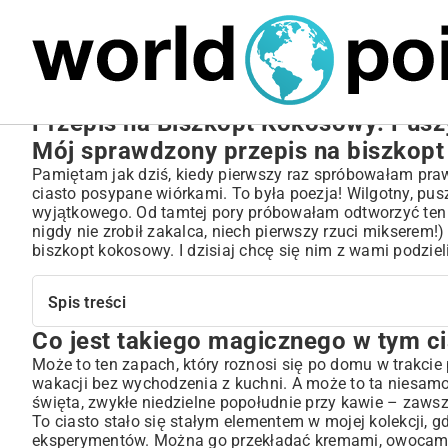
MARIUSZ ŁAMAGA
27.09.2025
NIERUCHOMOŚCI
Przepis na Biszkopt Kokosowy: Pusz
Mój sprawdzony przepis na biszkopt
Pamiętam jak dziś, kiedy pierwszy raz spróbowałam pra
ciasto posypane wiórkami. To była poezja! Wilgotny, pus
wyjątkowego. Od tamtej pory próbowałam odtworzyć ten s
nigdy nie zrobił zakalca, niech pierwszy rzuci mikserem
biszkopt kokosowy. I dzisiaj chcę się nim z wami podzieli
Spis treści
Co jest takiego magicznego w tym ci
Co jest takiego magicznego w tym ciastu?
Zbieramy ekipę, czyli co będzie potrzebne
Może to ten zapach, który roznosi się po domu w trakcie 
wakacji bez wychodzenia z kuchni. A może to ta niesamo
Składniki na biszkopt:
święta, zwykłe niedzielne popołudnie przy kawie – zawsze 
Składniki na krem kokosowy (moja ulubiona wersja):
To ciasto stało się stałym elementem w mojej kolekcji, g
Coś do przełamania smaku:
eksperymentów. Można go przekładać kremami, owocami, 