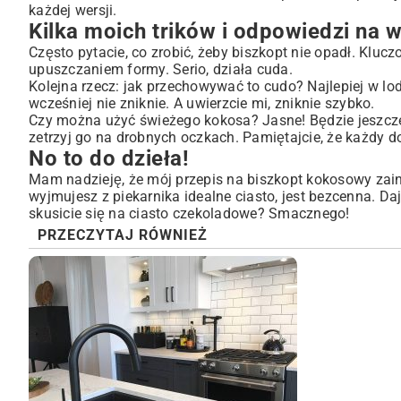
każdej wersji.
Kilka moich trików i odpowiedzi na 
Często pytacie, co zrobić, żeby biszkopt nie opadł. Klucz
upuszczaniem formy. Serio, działa cuda.
Kolejna rzecz: jak przechowywać to cudo? Najlepiej w lo
wcześniej nie zniknie. A uwierzcie mi, zniknie szybko.
Czy można użyć świeżego kokosa? Jasne! Będzie jeszcze 
zetrzyj go na drobnych oczkach. Pamiętajcie, że każdy
No to do dzieła!
Mam nadzieję, że mój przepis na biszkopt kokosowy zainsp
wyjmujesz z piekarnika idealne ciasto, jest bezcenna. Da
skusicie się na
ciasto czekoladowe
? Smacznego!
PRZECZYTAJ RÓWNIEŻ