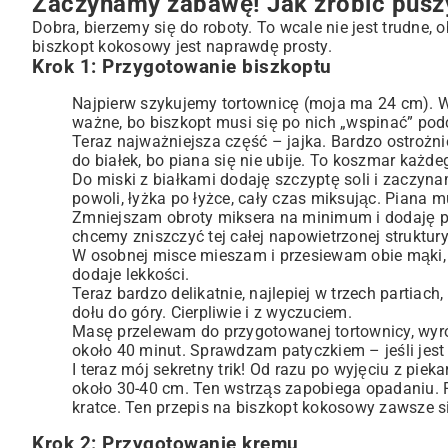
Zaczynamy zabawę! Jak zrobić pusz
Dobra, bierzemy się do roboty. To wcale nie jest trudne, 
biszkopt kokosowy jest naprawdę prosty.
Krok 1: Przygotowanie biszkoptu
Najpierw szykujemy tortownicę (moja ma 24 cm). W
ważne, bo biszkopt musi się po nich „wspinać” pod
Teraz najważniejsza część – jajka. Bardzo ostrożni
do białek, bo piana się nie ubije. To koszmar każde
Do miski z białkami dodaję szczyptę soli i zaczyna
powoli, łyżka po łyżce, cały czas miksując. Piana m
Zmniejszam obroty miksera na minimum i dodaję po 
chcemy zniszczyć tej całej napowietrzonej struktury
W osobnej misce mieszam i przesiewam obie mąki, p
dodaje lekkości.
Teraz bardzo delikatnie, najlepiej w trzech partiac
dołu do góry. Cierpliwie i z wyczuciem.
Masę przelewam do przygotowanej tortownicy, wyró
około 40 minut. Sprawdzam patyczkiem – jeśli jest
I teraz mój sekretny trik! Od razu po wyjęciu z pi
około 30-40 cm. Ten wstrząs zapobiega opadaniu.
kratce. Ten przepis na biszkopt kokosowy zawsze si
Krok 2: Przygotowanie kremu