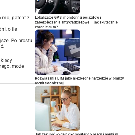
n mój patent z
Lokalizator GPS, monitoring pojazdów i
zabezpieczenia antykradzieżowe – jak skutecznie
chronić auto?
i, o ile
jsze. Po prostu
ć.
 kiedy
nnego, może
Rozwiązania BIM jako niezbędne narzędzie w branży
architektonicznej
Jak zakupić wydajny komputer do pracy i nauki w