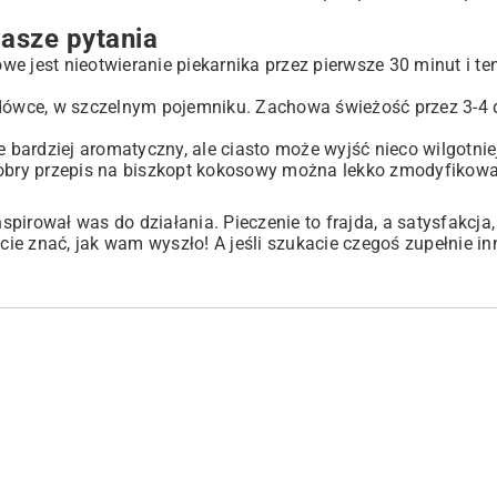
wasze pytania
owe jest nieotwieranie piekarnika przez pierwsze 30 minut i te
dówce, w szczelnym pojemniku. Zachowa świeżość przez 3-4 dn
bardziej aromatyczny, ale ciasto może wyjść nieco wilgotnie
 dobry przepis na biszkopt kokosowy można lekko zmodyfikowa
irował was do działania. Pieczenie to frajda, a satysfakcja,
jcie znać, jak wam wyszło! A jeśli szukacie czegoś zupełnie i