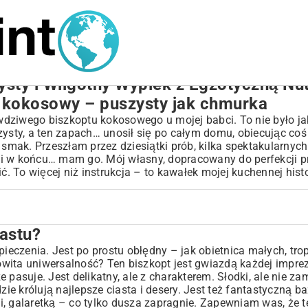
ysty i Wilgotny Wypiek z Egzotyczną Nu
 kokosowy – puszysty jak chmurka
wdziwego biszkoptu kokosowego u mojej babci. To nie było ja
zysty, a ten zapach… unosił się po całym domu, obiecując coś
mak. Przeszłam przez dziesiątki prób, kilka spektakularnych
!) i w końcu… mam go. Mój własny, dopracowany do perfekcji p
ć. To więcej niż instrukcja – to kawałek mojej kuchennej histo
astu?
pieczenia. Jest po prostu obłędny – jak obietnica małych, tro
wita uniwersalność? Ten biszkopt jest gwiazdą każdej imprez
pasuje. Jest delikatny, ale z charakterem. Słodki, ale nie za
dzie królują najlepsze
ciasta i desery
. Jest też fantastyczną b
galaretką – co tylko dusza zapragnie. Zapewniam was, że t