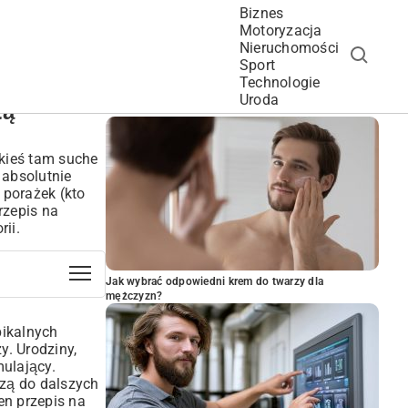
Biznes
Motoryzacja
Nieruchomości
Sport
Technologie
POPULARNE ARTYKUŁY
Uroda
tą
kieś tam suche
 absolutnie
 porażek (kto
rzepis na
rii.
Jak wybrać odpowiedni krem do twarzy dla
mężczyzn?
pikalnych
y. Urodziny,
mulający.
azą do dalszych
en przepis na