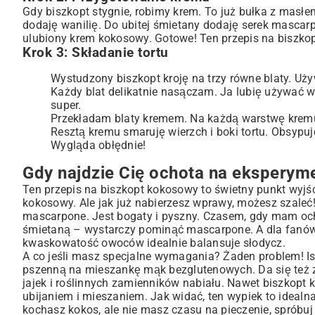
Gdy biszkopt stygnie, robimy krem. To już bułka z mas
dodaję wanilię. Do ubitej śmietany dodaję serek mascarpo
ulubiony
krem kokosowy
. Gotowe! Ten przepis na biszko
Krok 3: Składanie tortu
Wystudzony biszkopt kroję na trzy równe blaty. Uż
Każdy blat delikatnie nasączam. Ja lubię używać w
super.
Przekładam blaty kremem. Na każdą warstwę kremu 
Resztą kremu smaruję wierzch i boki tortu. Obsyp
Wygląda obłędnie!
Gdy najdzie Cię ochota na eksperym
Ten przepis na biszkopt kokosowy to świetny punkt wyjści
kokosowy. Ale jak już nabierzesz wprawy, możesz szaleć!
mascarpone. Jest bogaty i pyszny. Czasem, gdy mam ocho
śmietaną – wystarczy pominąć mascarpone. A dla fanów
kwaskowatość owoców idealnie balansuje słodycz.
A co jeśli masz specjalne wymagania? Żaden problem! Is
pszenną na mieszankę mąk bezglutenowych. Da się też 
jajek i roślinnych zamienników nabiału. Nawet biszkopt 
ubijaniem i mieszaniem. Jak widać, ten wypiek to idealn
kochasz kokos, ale nie masz czasu na pieczenie, spróbu