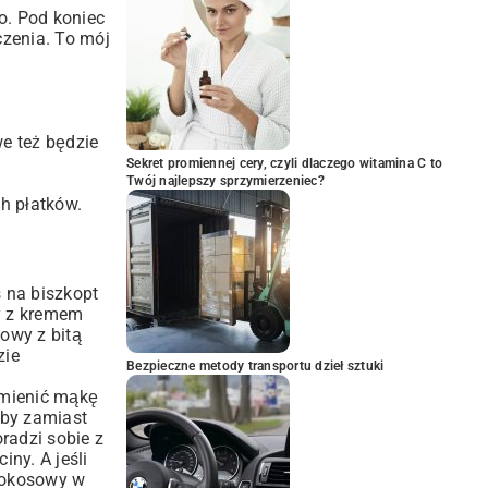
o. Pod koniec
czenia. To mój
e też będzie
Sekret promiennej cery, czyli dlaczego witamina C to
Twój najlepszy sprzymierzeniec?
h płatków.
s na biszkopt
wy z kremem
owy z bitą
zie
Bezpieczne metody transportu dzieł sztuki
amienić mąkę
aby zamiast
radzi sobie z
ciny
. A jeśli
 kokosowy w