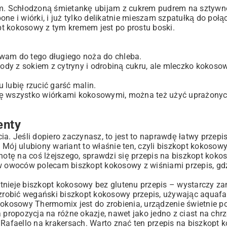
łem. Schłodzoną śmietankę ubijam z cukrem pudrem na sztywn
ne i wiórki, i już tylko delikatnie mieszam szpatułką do połą
pt kokosowy z tym kremem jest po prostu boski.
ywam do tego długiego noża do chleba.
ody z sokiem z cytryny i odrobiną cukru, ale mleczko kokosow
lubię rzucić garść malin.
uję wszystko wiórkami kokosowymi, można też użyć uprażonyc
enty
a. Jeśli dopiero zaczynasz, to jest to naprawdę łatwy przepi
 Mój ulubiony wariant to właśnie ten, czyli biszkopt kokoso
tę na coś lżejszego, sprawdzi się przepis na biszkopt kokos
 owoców polecam biszkopt kokosowy z wiśniami przepis, gd
tnieje biszkopt kokosowy bez glutenu przepis – wystarczy z
zrobić wegański biszkopt kokosowy przepis, używając aquaf
kokosowy Thermomix jest do zrobienia, urządzenie świetnie po
a propozycja na różne okazje, nawet jako jedno z
ciast na chrz
j
Rafaello na krakersach
. Warto znać ten przepis na biszkopt