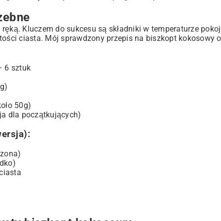
sowy
rzebne
 ręką. Kluczem do sukcesu są składniki w temperaturze pokoj
tości ciasta. Mój sprawdzony przepis na biszkopt kokosowy o
– 6 sztuk
g)
koło 50g)
ja dla początkujących)
ersja):
dzona)
odko)
ciasta