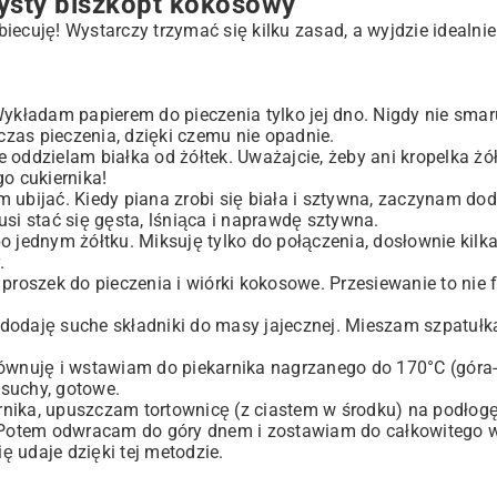
ysty biszkopt kokosowy
obiecuję! Wystarczy trzymać się kilku zasad, a wyjdzie idealnie
ykładam papierem do pieczenia tylko jej dno. Nigdy nie smar
czas pieczenia, dzięki czemu nie opadnie.
e oddzielam białka od żółtek. Uważajcie, żeby ani kropelka żó
go cukiernika!
m ubijać. Kiedy piana zrobi się biała i sztywna, zaczynam dod
usi stać się gęsta, lśniąca i naprawdę sztywna.
jednym żółtku. Miksuję tylko do połączenia, dosłownie kilka
.
roszek do pieczenia i wiórki kokosowe. Przesiewanie to nie f
h, dodaję suche składniki do masy jajecznej. Mieszam szpatuł
wnuję i wstawiam do piekarnika nagrzanego do 170°C (góra-
 suchy, gotowe.
ekarnika, upuszczam tortownicę (z ciastem w środku) na podłog
 Potem odwracam do góry dnem i zostawiam do całkowitego 
ę udaje dzięki tej metodzie.