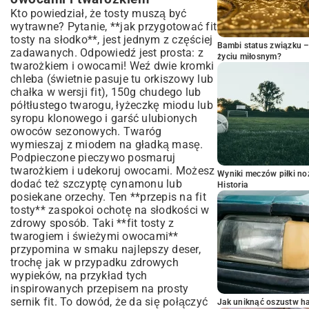
Kto powiedział, że tosty muszą być
wytrawne? Pytanie, **jak przygotować fit
tosty na słodko**, jest jednym z częściej
Bambi status związku 
zadawanych. Odpowiedź jest prosta: z
życiu miłosnym?
twarożkiem i owocami! Weź dwie kromki
chleba (świetnie pasuje tu orkiszowy lub
chałka w wersji fit), 150g chudego lub
półtłustego twarogu, łyżeczkę miodu lub
syropu klonowego i garść ulubionych
owoców sezonowych. Twaróg
wymieszaj z miodem na gładką masę.
Podpieczone pieczywo posmaruj
twarożkiem i udekoruj owocami. Możesz
Wyniki meczów piłki noż
dodać też szczyptę cynamonu lub
Historia
posiekane orzechy. Ten **przepis na fit
tosty** zaspokoi ochotę na słodkości w
zdrowy sposób. Taki **fit tosty z
twarogiem i świeżymi owocami**
przypomina w smaku najlepszy deser,
trochę jak w przypadku zdrowych
wypieków, na przykład tych
inspirowanych
przepisem na prosty
sernik fit
. To dowód, że da się połączyć
Jak uniknąć oszustw h