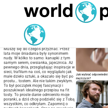
MARIUSZ ŁAMAGA
04.10.2025
SPORT
POPULARNE A
Przepis na fit tosty –
zdrowe i szybkie pomysły
na śniadanie
Muszę się do czegoś przyznać. Przez
lata moje śniadania były synonimem
nudy. W kółko to samo: kanapki z tym
samym serem, owsianka, jajecznica. Aż
pewnego dnia, przeglądając inspiracje w
sieci, trafiłam na coś, co wyglądało jak
Jak wybrać odpowiedni 
małe dzieło sztuki, a okazało się być po
mężczyzn?
prostu… tostem. Ale nie takim zwykłym.
To był początek mojej fascynacji i
poszukiwań idealnego przepisu na fit
tosty. To proste danie odmieniło moje
poranki, a dziś chcę podzielić się z Tobą
wszystkim, co odkryłam. Zapomnij o