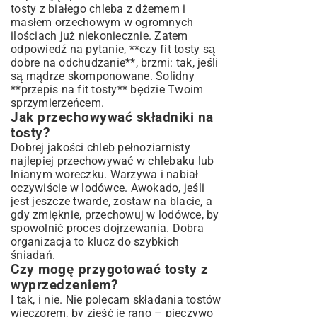
tosty z białego chleba z dżemem i
masłem orzechowym w ogromnych
ilościach już niekoniecznie. Zatem
odpowiedź na pytanie, **czy fit tosty są
dobre na odchudzanie**, brzmi: tak, jeśli
są mądrze skomponowane. Solidny
**przepis na fit tosty** będzie Twoim
sprzymierzeńcem.
Jak przechowywać składniki na
tosty?
Dobrej jakości chleb pełnoziarnisty
najlepiej przechowywać w chlebaku lub
lnianym woreczku. Warzywa i nabiał
oczywiście w lodówce. Awokado, jeśli
jest jeszcze twarde, zostaw na blacie, a
gdy zmięknie, przechowuj w lodówce, by
spowolnić proces dojrzewania. Dobra
organizacja to klucz do szybkich
śniadań.
Czy mogę przygotować tosty z
wyprzedzeniem?
I tak, i nie. Nie polecam składania tostów
wieczorem, by zjeść je rano – pieczywo