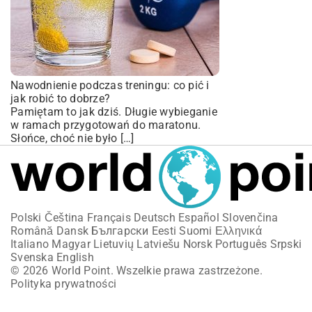
Nawodnienie podczas treningu: co pić i
jak robić to dobrze?
Pamiętam to jak dziś. Długie wybieganie
w ramach przygotowań do maratonu.
Słońce, choć nie było […]
Polski
Čeština
Français
Deutsch
Español
Slovenčina
Română
Dansk
Български
Eesti
Suomi
Ελληνικά
Italiano
Magyar
Lietuvių
Latviešu
Norsk
Português
Srpski
Svenska
English
© 2026 World Point. Wszelkie prawa zastrzeżone.
Polityka prywatności