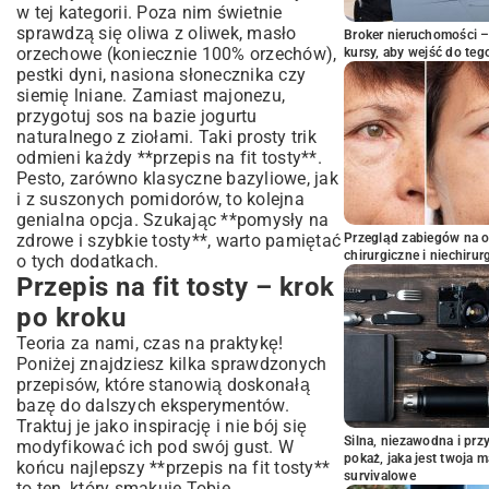
w tej kategorii. Poza nim świetnie
sprawdzą się oliwa z oliwek, masło
Broker nieruchomości – 
orzechowe (koniecznie 100% orzechów),
kursy, aby wejść do teg
pestki dyni, nasiona słonecznika czy
siemię lniane. Zamiast majonezu,
przygotuj sos na bazie jogurtu
naturalnego z ziołami. Taki prosty trik
odmieni każdy **przepis na fit tosty**.
Pesto, zarówno klasyczne bazyliowe, jak
i z suszonych pomidorów, to kolejna
genialna opcja. Szukając **pomysły na
zdrowe i szybkie tosty**, warto pamiętać
Przegląd zabiegów na 
chirurgiczne i niechirur
o tych dodatkach.
Przepis na fit tosty – krok
po kroku
Teoria za nami, czas na praktykę!
Poniżej znajdziesz kilka sprawdzonych
przepisów, które stanowią doskonałą
bazę do dalszych eksperymentów.
Traktuj je jako inspirację i nie bój się
Silna, niezawodna i pr
modyfikować ich pod swój gust. W
pokaż, jaka jest twoja 
końcu najlepszy **przepis na fit tosty**
survivalowe
to ten, który smakuje Tobie.