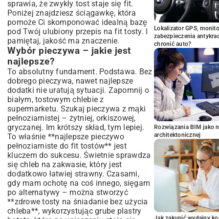
sprawia, że zwykły tost staje się fit.
Poniżej znajdziesz ściągawkę, która
pomoże Ci skomponować idealną bazę
Lokalizator GPS, monito
pod Twój ulubiony przepis na fit tosty. I
zabezpieczenia antykra
pamiętaj, jakość ma znaczenie.
chronić auto?
Wybór pieczywa – jakie jest
najlepsze?
To absolutny fundament. Podstawa. Bez
dobrego pieczywa, nawet najlepsze
dodatki nie uratują sytuacji. Zapomnij o
białym, tostowym chlebie z
supermarketu. Szukaj pieczywa z mąki
pełnoziarnistej – żytniej, orkiszowej,
gryczanej. Im krótszy skład, tym lepiej.
Rozwiązania BIM jako n
architektonicznej
To właśnie **najlepsze pieczywo
pełnoziarniste do fit tostów** jest
kluczem do sukcesu. Świetnie sprawdza
się chleb na zakwasie, który jest
dodatkowo łatwiej strawny. Czasami,
gdy mam ochotę na coś innego, sięgam
po alternatywy – można stworzyć
**zdrowe tosty na śniadanie bez użycia
chleba**, wykorzystując grube plastry
Jak zakupić wydajny ko