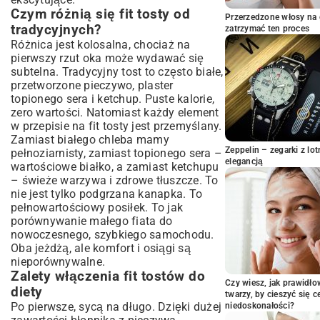
Słodka wariacja – tosty z owocami i
Czym różnią się fit tosty od
twarożkiem
Przerzedzone włosy na 
tradycyjnych?
zatrzymać ten proces
Eksperymentuj z dodatkami – inspiracje na
Różnica jest kolosalna, chociaż na
nowe smaki
pierwszy rzut oka może wydawać się
Fit tosty na różne okazje
subtelna. Tradycyjny tost to często białe,
Szybkie śniadanie na co dzień
przetworzone pieczywo, plaster
Lekka kolacja po treningu
topionego sera i ketchup. Puste kalorie,
zero wartości. Natomiast każdy element
Przekąska do pracy lub szkoły
w przepisie na fit tosty jest przemyślany.
Często zadawane pytania o fit tosty
Zamiast białego chleba mamy
Czy fit tosty są dobre na odchudzanie?
Zeppelin – zegarki z l
pełnoziarnisty, zamiast topionego sera –
elegancją
Jak przechowywać składniki na tosty?
wartościowe białko, a zamiast ketchupu
– świeże warzywa i zdrowe tłuszcze. To
Czy mogę przygotować tosty z
wyprzedzeniem?
nie jest tylko podgrzana kanapka. To
pełnowartościowy posiłek. To jak
Podsumowanie i zachęta do
porównywanie małego fiata do
eksperymentów
nowoczesnego, szybkiego samochodu.
Oba jeżdżą, ale komfort i osiągi są
nieporównywalne.
Zalety włączenia fit tostów do
Czy wiesz, jak prawidł
diety
twarzy, by cieszyć się 
Po pierwsze, sycą na długo. Dzięki dużej
niedoskonałości?