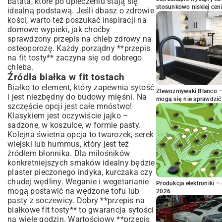
batata, które po upieczeniu stają się
stosunkowo niskiej cen
idealną podstawą. Jeśli dbasz o zdrowie
kości, warto też poszukać inspiracji na
domowe wypieki, jak choćby
sprawdzony
przepis na chleb zdrowy na
osteoporozę
. Każdy porządny **przepis
na fit tosty** zaczyna się od dobrego
chleba.
Źródła białka w fit tostach
Białko to element, który zapewnia sytość
Zlewozmywaki Blanco – 
i jest niezbędny do budowy mięśni. Na
mogą się nie sprawdzić
szczęście opcji jest całe mnóstwo!
Klasykiem jest oczywiście jajko –
sadzone, w koszulce, w formie pasty.
Kolejna świetna opcja to twarożek, serek
wiejski lub hummus, który jest też
źródłem błonnika. Dla miłośników
konkretniejszych smaków idealny będzie
plaster pieczonego indyka, kurczaka czy
chudej wędliny. Weganie i wegetarianie
Produkcja elektroniki – 
mogą postawić na wędzone tofu lub
2026
pasty z soczewicy. Dobry **przepis na
białkowe fit tosty** to gwarancja sytości
na wiele godzin. Wartościowy **przepis