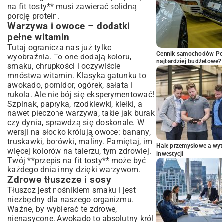
na fit tosty** musi zawierać solidną
porcję protein.
Warzywa i owoce – dodatki
pełne witamin
Tutaj ogranicza nas już tylko
Cennik samochodów Por
wyobraźnia. To one dodają koloru,
najbardziej budżetowe?
smaku, chrupkości i oczywiście
mnóstwa witamin. Klasyka gatunku to
awokado, pomidor, ogórek, sałata i
rukola. Ale nie bój się eksperymentować!
Szpinak, papryka, rzodkiewki, kiełki, a
nawet pieczone warzywa, takie jak burak
czy dynia, sprawdzą się doskonale. W
wersji na słodko królują owoce: banany,
truskawki, borówki, maliny. Pamiętaj, im
Hale przemysłowe a wyt
więcej kolorów na talerzu, tym zdrowiej.
inwestycji
Twój **przepis na fit tosty** może być
każdego dnia inny dzięki warzywom.
Zdrowe tłuszcze i sosy
Tłuszcz jest nośnikiem smaku i jest
niezbędny dla naszego organizmu.
Ważne, by wybierać te zdrowe,
nienasycone. Awokado to absolutny król