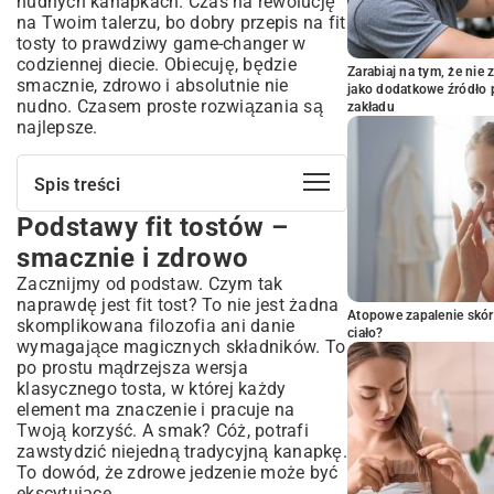
nudnych kanapkach. Czas na rewolucję
na Twoim talerzu, bo dobry przepis na fit
tosty to prawdziwy game-changer w
codziennej diecie. Obiecuję, będzie
Zarabiaj na tym, że ni
smacznie, zdrowo i absolutnie nie
jako dodatkowe źródło 
nudno. Czasem proste rozwiązania są
zakładu
najlepsze.
Spis treści
Podstawy fit tostów –
Podstawy fit tostów – smacznie i
zdrowo
smacznie i zdrowo
Czym różnią się fit tosty od tradycyjnych?
Zacznijmy od podstaw. Czym tak
Zalety włączenia fit tostów do diety
naprawdę jest fit tost? To nie jest żadna
Atopowe zapalenie skór
Kluczowe składniki na idealne fit tosty
skomplikowana filozofia ani danie
ciało?
wymagające magicznych składników. To
Wybór pieczywa – jakie jest najlepsze?
po prostu mądrzejsza wersja
Źródła białka w fit tostach
klasycznego tosta, w której każdy
Warzywa i owoce – dodatki pełne witamin
element ma znaczenie i pracuje na
Zdrowe tłuszcze i sosy
Twoją korzyść. A smak? Cóż, potrafi
Przepis na fit tosty – krok po kroku
zawstydzić niejedną tradycyjną kanapkę.
To dowód, że zdrowe jedzenie może być
Klasyczne fit tosty z awokado i jajkiem
ekscytujące.