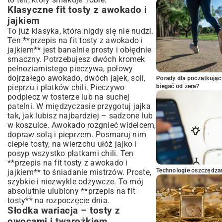
Klasyczne fit tosty z awokado i
jajkiem
To już klasyka, która nigdy się nie nudzi.
Ten **przepis na fit tosty z awokado i
jajkiem** jest banalnie prosty i obłędnie
smaczny. Potrzebujesz dwóch kromek
pełnoziarnistego pieczywa, połowy
dojrzałego awokado, dwóch jajek, soli,
Porady dla początkując
pieprzu i płatków chili. Pieczywo
biegać od zera?
podpiecz w tosterze lub na suchej
patelni. W międzyczasie przygotuj jajka
tak, jak lubisz najbardziej – sadzone lub
w koszulce. Awokado rozgnieć widelcem,
dopraw solą i pieprzem. Posmaruj nim
ciepłe tosty, na wierzchu ułóż jajko i
posyp wszystko płatkami chili. Ten
**przepis na fit tosty z awokado i
Technologie oszczędzan
jajkiem** to śniadanie mistrzów. Proste,
szybkie i niezwykle odżywcze. To mój
absolutnie ulubiony **przepis na fit
tosty** na rozpoczęcie dnia.
Słodka wariacja – tosty z
owocami i twarożkiem