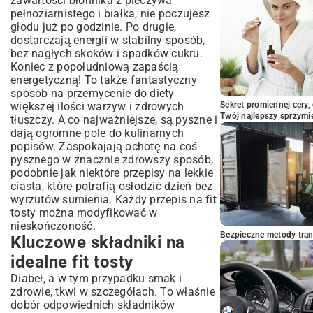
zawartości błonnika z pieczywa
pełnoziarnistego i białka, nie poczujesz
głodu już po godzinie. Po drugie,
dostarczają energii w stabilny sposób,
bez nagłych skoków i spadków cukru.
Koniec z popołudniową zapaścią
energetyczną! To także fantastyczny
sposób na przemycenie do diety
większej ilości warzyw i zdrowych
Sekret promiennej cery,
Twój najlepszy sprzymi
tłuszczy. A co najważniejsze, są pyszne i
dają ogromne pole do kulinarnych
popisów. Zaspokajają ochotę na coś
pysznego w znacznie zdrowszy sposób,
podobnie jak niektóre
przepisy na lekkie
ciasta
, które potrafią osłodzić dzień bez
wyrzutów sumienia. Każdy przepis na fit
tosty można modyfikować w
nieskończoność.
Bezpieczne metody trans
Kluczowe składniki na
idealne fit tosty
Diabeł, a w tym przypadku smak i
zdrowie, tkwi w szczegółach. To właśnie
dobór odpowiednich składników