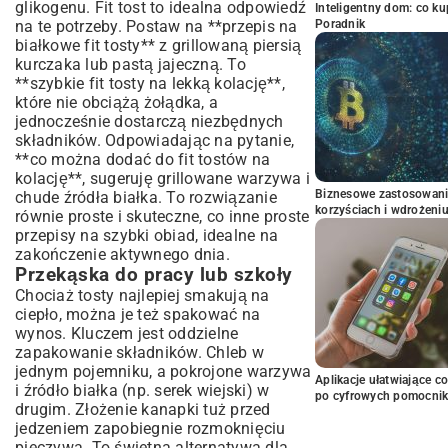
glikogenu. Fit tost to idealna odpowiedź
Inteligentny dom: co k
na te potrzeby. Postaw na **przepis na
Poradnik
białkowe fit tosty** z grillowaną piersią
kurczaka lub pastą jajeczną. To
**szybkie fit tosty na lekką kolację**,
które nie obciążą żołądka, a
jednocześnie dostarczą niezbędnych
składników. Odpowiadając na pytanie,
**co można dodać do fit tostów na
kolację**, sugeruję grillowane warzywa i
Biznesowe zastosowani
chude źródła białka. To rozwiązanie
korzyściach i wdrożeni
równie proste i skuteczne, co inne
proste
przepisy na szybki obiad
, idealne na
zakończenie aktywnego dnia.
Przekąska do pracy lub szkoły
Chociaż tosty najlepiej smakują na
ciepło, można je też spakować na
wynos. Kluczem jest oddzielne
zapakowanie składników. Chleb w
jednym pojemniku, a pokrojone warzywa
Aplikacje ułatwiające c
i źródło białka (np. serek wiejski) w
po cyfrowych pomocni
drugim. Złożenie kanapki tuż przed
jedzeniem zapobiegnie rozmoknięciu
pieczywa. To świetna alternatywa dla