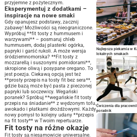
przyjemne z pożytecznym.
Eksperymentuj z dodatkami –
inspiracje na nowe smaki
Gdy opanujesz podstawy, zacznij
zabawę! Możliwości są nieograniczone.
Wypróbuj **fit tosty z hummusem i
warzywami** – posmaruj chleb
hummusem, dodaj plasterki ogórka,
Najlepsza piekarnia w 
papryki i garść rukoli. A może wersja
lokalnych smakach
śródziemnomorska? **Fit tosty z
mozzarellą i suszonymi pomidorami**,
skropione oliwą i posypane oregano. To
jest poezja. Ciekawą opcją jest też
**prosty przepis na tosty fit bez sera**,
gdzie bazą może być pasta z pieczonej
papryki lub soczewicy. Wegański
poranek? Spróbuj **wegańskie fit tosty
przepis na śniadanie** z wędzonym tofu,
Ćwiczenia dla pracown
awokado i płatkami drożdżowymi. Każdy
poradnik
nowy pomysł to kolejny udany **przepis
na fit tosty** w Twoim repertuarze.
Fit tosty na różne okazje
Fit tosty są niesamowicie uniwersalne.