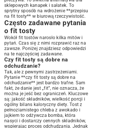
sklepowych kanapek i sałatek. To
sprytny sposób na wdrożenie **przepisu
na fit tosty** w biurową rzeczywistość.
Często zadawane pytania
o fit tosty
Wokół fit tostów narosło kilka mitów i
pytań. Czas się z nimi rozprawić raz na
zawsze. Poniżej znajdziesz odpowiedzi
na te najczęściej zadawane.
Czy fit tosty są dobre na
odchudzanie?
Tak, ale z pewnymi zastrzeżeniami.
Pytanie **czy fit tosty są dobre na
odchudzanie** jest bardzo trafne. Sam
fakt, że danie jest „fit”, nie oznacza, że
można je jeść bez ograniczeń. Kluczowe
są: jakość składników, wielkość porcji i
ogólny bilans kaloryczny diety. Tost z
pełnoziarnistego chleba z awokado i
jajkiem to odżywcza bomba, która
nasyci i dostarczy cennych składników,
wspierając proces odchudzania. Jednak