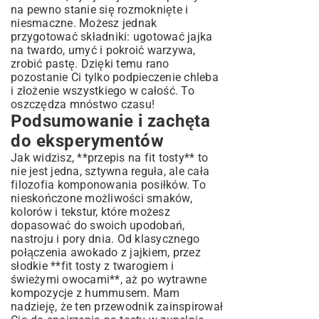
na pewno stanie się rozmoknięte i
niesmaczne. Możesz jednak
przygotować składniki: ugotować jajka
na twardo, umyć i pokroić warzywa,
zrobić pastę. Dzięki temu rano
pozostanie Ci tylko podpieczenie chleba
i złożenie wszystkiego w całość. To
oszczędza mnóstwo czasu!
Podsumowanie i zachęta
do eksperymentów
Jak widzisz, **przepis na fit tosty** to
nie jest jedna, sztywna reguła, ale cała
filozofia komponowania posiłków. To
nieskończone możliwości smaków,
kolorów i tekstur, które możesz
dopasować do swoich upodobań,
nastroju i pory dnia. Od klasycznego
połączenia awokado z jajkiem, przez
słodkie **fit tosty z twarogiem i
świeżymi owocami**, aż po wytrawne
kompozycje z hummusem. Mam
nadzieję, że ten przewodnik zainspirował