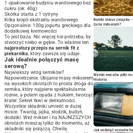
1 opakowanie budyniu waniliowego bez
cukru (ok. 40g)
Skórka otarta z 1 cytryny
Kilka kropli ekstraktu waniliowego
Bambi status związku 
życiu miłosnym?
Opcjonalnie: 100g jogurtu greckiego dla
dodatkowej kremowości
To jest baza. Nic więcej nie potrzeba, by
stworzyć niebo w gębie. To właśnie ten
najprostszy przepis na sernik fit z
piekarnika
, który zawsze się udaje.
Jak idealnie połączyć masę
serową?
Największy wróg serników?
Wyniki meczów piłki noż
Napowietrzenie. Ubijanie masy mikserem
Historia
na wysokich obrotach to prosta droga do
sernika, który najpierw spektakularnie
rośnie, a potem opada z hukiem, tworząc
krater. Sekret tkwi w delikatności.
Wszystkie składniki umieść w dużej
misce. Twaróg, jajka, słodzik, budyń,
dodatki. Weź mikser i na NAJNIŻSZYCH
obrotach mieszaj tylko do momentu, aż
składniki się połączą. Chwilę.
Jak uniknąć oszustw h