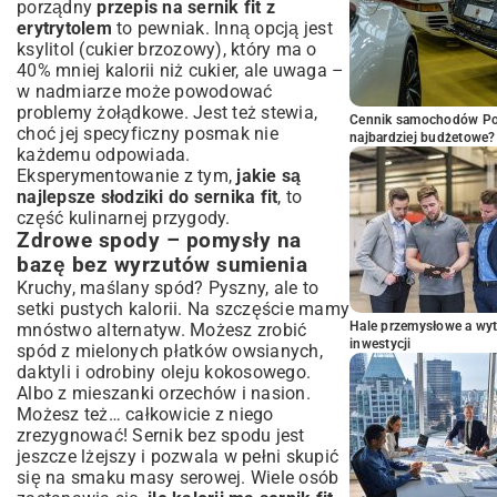
porządny
przepis na sernik fit z
erytrytolem
to pewniak. Inną opcją jest
ksylitol (cukier brzozowy), który ma o
40% mniej kalorii niż cukier, ale uwaga –
w nadmiarze może powodować
problemy żołądkowe. Jest też stewia,
Cennik samochodów Por
choć jej specyficzny posmak nie
najbardziej budżetowe?
każdemu odpowiada.
Eksperymentowanie z tym,
jakie są
najlepsze słodziki do sernika fit
, to
część kulinarnej przygody.
Zdrowe spody – pomysły na
bazę bez wyrzutów sumienia
Kruchy, maślany spód? Pyszny, ale to
setki pustych kalorii. Na szczęście mamy
Hale przemysłowe a wyt
mnóstwo alternatyw. Możesz zrobić
inwestycji
spód z mielonych płatków owsianych,
daktyli i odrobiny oleju kokosowego.
Albo z mieszanki orzechów i nasion.
Możesz też… całkowicie z niego
zrezygnować! Sernik bez spodu jest
jeszcze lżejszy i pozwala w pełni skupić
się na smaku masy serowej. Wiele osób