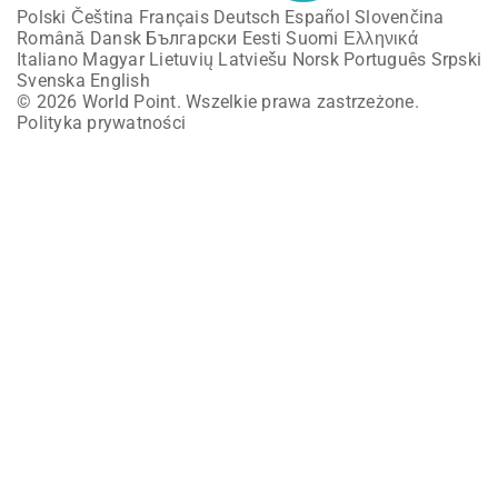
Polski
Čeština
Français
Deutsch
Español
Slovenčina
Română
Dansk
Български
Eesti
Suomi
Ελληνικά
Italiano
Magyar
Lietuvių
Latviešu
Norsk
Português
Srpski
Svenska
English
© 2026 World Point. Wszelkie prawa zastrzeżone.
Polityka prywatności