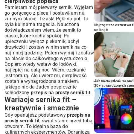
cierpliwość popłaca
Pamiętam mój pierwszy sernik. Wyjęłam
go gorącego z pieca i postawiłam na
zimnym blacie. Trzask! Pękł na pół. To
była kulinarna tragedia. Nauczona
Najczęstsze oszustwa f
doświadczeniem wiem, że sernik to
uniknąć
ciasto, które kocha spokój. Po
upieczeniu wyłącz piekarnik, uchyl
drzwiczki i zostaw w nim sernik na co
najmniej godzinę. Potem wyjmij i zostaw
na blacie do całkowitego wystudzenia.
Dopiero wtedy wstaw do lodówki,
najlepiej na całą noc. Wiem, czekanie
jest torturą. Ale uwierz mi, cierpliwość
zostanie wynagrodzona smakiem,
Jak oszczędzać na rac
30+ sprawdzonych sp
jakiego nie da żaden pospiesznie
schłodzony
przepis na prosty sernik fit
.
Wariacje sernika fit –
kreatywnie i smacznie
Gdy opanujesz podstawowy
przepis na
prosty sernik fit
, świat stanie przed tobą
otworem. To idealna baza do
kulinarnych eksperymentów. Ogranicza