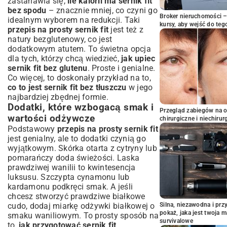
zastanawia się,
ile kalorii ma sernik fit
bez spodu
– znacznie mniej, co czyni go
Broker nieruchomości – 
idealnym wyborem na redukcji. Taki
kursy, aby wejść do teg
przepis na prosty sernik fit
jest też z
natury bezglutenowy, co jest
dodatkowym atutem. To świetna opcja
dla tych, którzy chcą wiedzieć,
jak upiec
sernik fit bez glutenu
. Proste i genialne.
Co więcej, to doskonały przykład na to,
co to jest sernik fit bez tłuszczu
w jego
najbardziej zbędnej formie.
Dodatki, które wzbogacą smak i
Przegląd zabiegów na 
wartości odżywcze
chirurgiczne i niechirur
Podstawowy
przepis na prosty sernik fit
jest genialny, ale to dodatki czynią go
wyjątkowym. Skórka otarta z cytryny lub
pomarańczy doda świeżości. Laska
prawdziwej wanilii to kwintesencja
luksusu. Szczypta cynamonu lub
kardamonu podkręci smak. A jeśli
chcesz stworzyć prawdziwe białkowe
cudo, dodaj miarkę odżywki białkowej o
Silna, niezawodna i pr
pokaż, jaka jest twoja 
smaku waniliowym. To prosty sposób na
survivalowe
to,
jak przygotować sernik fit