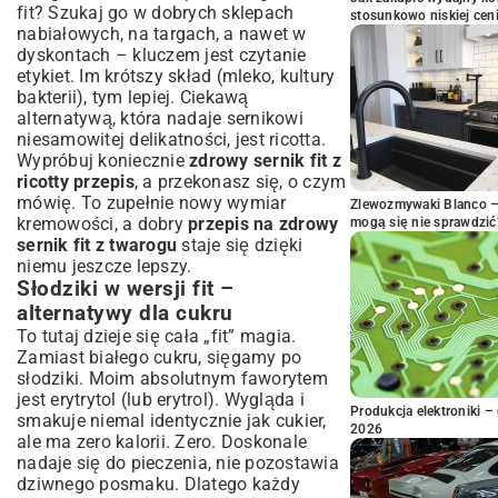
fit? Szukaj go w dobrych sklepach
stosunkowo niskiej cen
nabiałowych, na targach, a nawet w
dyskontach – kluczem jest czytanie
etykiet. Im krótszy skład (mleko, kultury
bakterii), tym lepiej. Ciekawą
alternatywą, która nadaje sernikowi
niesamowitej delikatności, jest ricotta.
Wypróbuj koniecznie
zdrowy sernik fit z
ricotty przepis
, a przekonasz się, o czym
mówię. To zupełnie nowy wymiar
Zlewozmywaki Blanco – 
kremowości, a dobry
przepis na zdrowy
mogą się nie sprawdzić
sernik fit z twarogu
staje się dzięki
niemu jeszcze lepszy.
Słodziki w wersji fit –
alternatywy dla cukru
To tutaj dzieje się cała „fit” magia.
Zamiast białego cukru, sięgamy po
słodziki. Moim absolutnym faworytem
jest erytrytol (lub erytrol). Wygląda i
Produkcja elektroniki – 
smakuje niemal identycznie jak cukier,
2026
ale ma zero kalorii. Zero. Doskonale
nadaje się do pieczenia, nie pozostawia
dziwnego posmaku. Dlatego każdy