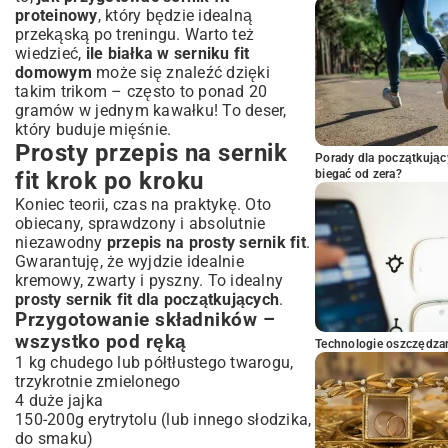
proteinowy
, który będzie idealną
przekąską po treningu. Warto też
wiedzieć,
ile białka w serniku fit
domowym
może się znaleźć dzięki
takim trikom – często to ponad 20
gramów w jednym kawałku! To deser,
który buduje mięśnie.
Prosty przepis na sernik
Porady dla początkując
fit krok po kroku
biegać od zera?
Koniec teorii, czas na praktykę. Oto
obiecany, sprawdzony i absolutnie
niezawodny
przepis na prosty sernik fit
.
Gwarantuję, że wyjdzie idealnie
kremowy, zwarty i pyszny. To idealny
prosty sernik fit dla początkujących
.
Przygotowanie składników –
wszystko pod ręką
Technologie oszczędzan
1 kg chudego lub półtłustego twarogu,
trzykrotnie zmielonego
4 duże jajka
150-200g erytrytolu (lub innego słodzika,
do smaku)