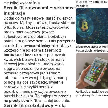
Inteligentny dom: co k
cię tylko wyobraźnia!
Poradnik
Sernik fit z owocami – sezonowe
inspiracje
Dodaj do masy serowej garść świeżych
owoców. Maliny, borówki, truskawki – co
tylko lubisz. Możesz też przygotować
prosty mus owocowy (owoce
zblendowane z odrobiną słodzika) i
polać nim gotowy sernik. Taki
przepis na
sernik fit z owocami leśnymi
to klasyk.
Biznesowe zastosowani
Szczególnie polecam
fit sernik z
korzyściach i wdrożeni
borówkami bez cukru
– połączenie
kwaśnych borówek i słodkiej masy
serowej jest obłędne. Latem warto
sięgnąć po sezonowe owoce, na
przykład przygotowując
sernik z
rabarbarem
w wersji fit, a gdy mamy
ochotę na coś szybkiego, świetnie
sprawdzi się
szybki sernik z
brzoskwiniami
, używając owoców z
Aplikacje ułatwiające c
puszki bez cukru. To najlepszy
przepis
po cyfrowych pomocni
na prosty sernik fit
w letniej odsłonie.
Sernik fit czekoladowy – dla