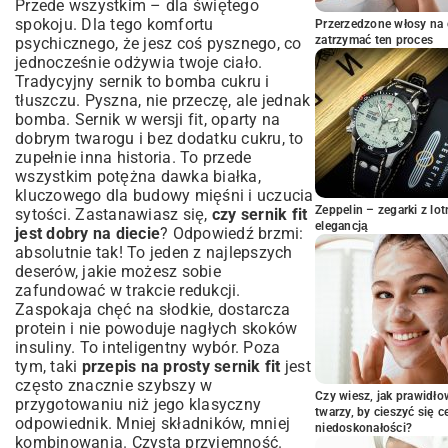
Przede wszystkim – dla świętego
Przygotowanie składników – wszystko pod
spokoju. Dla tego komfortu
Przerzedzone włosy na 
ręką
zatrzymać ten proces
psychicznego, że jesz coś pysznego, co
Jak idealnie połączyć masę serową?
jednocześnie odżywia twoje ciało.
Tradycyjny sernik to bomba cukru i
Pieczenie – temperatura i czas mają
znaczenie
tłuszczu. Pyszna, nie przeczę, ale jednak
bomba. Sernik w wersji fit, oparty na
Chłodzenie i serwowanie – cierpliwość
dobrym twarogu i bez dodatku cukru, to
popłaca
zupełnie inna historia. To przede
Wariacje sernika fit – kreatywnie i
wszystkim potężna dawka białka,
smacznie
kluczowego dla budowy mięśni i uczucia
Sernik fit z owocami – sezonowe inspiracje
Zeppelin – zegarki z l
sytości. Zastanawiasz się,
czy sernik fit
elegancją
Sernik fit czekoladowy – dla łasuchów
jest dobry na diecie
? Odpowiedź brzmi:
absolutnie tak! To jeden z najlepszych
Sernik fit bez pieczenia – ekspresowa
wersja
deserów, jakie możesz sobie
zafundować w trakcie redukcji.
Wegański sernik fit – alternatywa dla
Zaspokaja chęć na słodkie, dostarcza
każdego
protein i nie powoduje nagłych skoków
Często zadawane pytania o sernik fit
insuliny. To inteligentny wybór. Poza
Czy sernik fit jest dobry na diecie?
tym, taki
przepis na prosty sernik fit
jest
Jak przechowywać sernik fit?
często znacznie szybszy w
Czy wiesz, jak prawidł
Czy można zamrozić sernik fit?
przygotowaniu niż jego klasyczny
twarzy, by cieszyć się 
odpowiednik. Mniej składników, mniej
Podsumowanie – ciesz się zdrowym
niedoskonałości?
kombinowania. Czysta przyjemność.
deserem bez wyrzutów sumienia