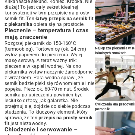
Kilkanaście sekund. Koniec. Kropka. Nie
dłużej! To jest cały sekret idealnej
konsystencji w tym przepisie na prosty
sernik fit. Ten
łatwy przepis na sernik fit
z piekarnika
opiera się na prostocie.
Pieczenie – temperatura i czas
mają znaczenie
Rozgrzej piekarnik do 150-160°C
(termoobieg). Tortownicę (ok. 24 cm)
Najlepsza piekarnia w 
lokalnych smakach
wyłóż papierem do pieczenia. Wylej
masę serową. A teraz ważny trik:
pieczenie w kąpieli wodnej. Na dno
piekarnika wstaw naczynie żaroodporne
z wrzątkiem. Para wodna sprawi, że
sernik będzie piekł się równomiernie i nie
popęka. Piecz ok. 60-70 minut. Środek
sernika po upieczeniu powinien być
leciutko drżący, jak galaretka. Nie
Ćwiczenia dla pracown
przejmuj się, dojdzie do siebie podczas
poradnik
studzenia. To kluczowy element, który
sprawia, że ten
przepis na prosty sernik
fit
jest niezawodny.
Chłodzenie i serwowanie –