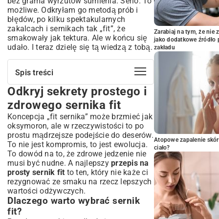
bez grama wyrzutów sumienia. Serio. To
możliwe. Odkryłam go metodą prób i
błędów, po kilku spektakularnych
zakalcach i sernikach tak „fit”, że
Zarabiaj na tym, że ni
smakowały jak tektura. Ale w końcu się
jako dodatkowe źródło 
udało. I teraz dzielę się tą wiedzą z tobą.
zakładu
Spis treści
Odkryj sekrety prostego i
Odkryj sekrety prostego i zdrowego
sernika fit
zdrowego sernika fit
Dlaczego warto wybrać sernik fit?
Koncepcja „fit sernika” może brzmieć jak
Podstawowe zasady „fit” w wypiekach
oksymoron, ale w rzeczywistości to po
Składniki na idealny sernik fit – co
prostu mądrzejsze podejście do deserów.
Atopowe zapalenie skór
musisz wiedzieć?
To nie jest kompromis, to jest ewolucja.
ciało?
To dowód na to, że zdrowe jedzenie nie
Wybór twarogu – klucz do sukcesu
musi być nudne. A najlepszy
przepis na
Słodziki w wersji fit – alternatywy dla cukru
prosty sernik fit
to ten, który nie każe ci
Zdrowe spody – pomysły na bazę bez
rezygnować ze smaku na rzecz lepszych
wyrzutów sumienia
wartości odżywczych.
Dodatki, które wzbogacą smak i wartości
Dlaczego warto wybrać sernik
odżywcze
fit?
Prosty przepis na sernik fit krok po kroku