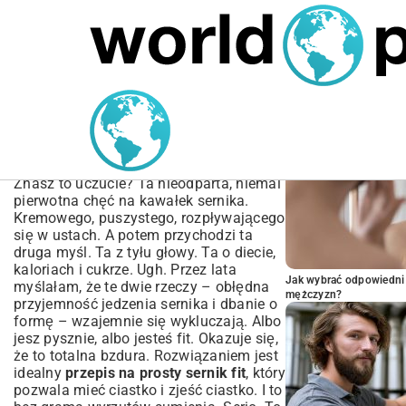
MARIUSZ ŁAMAGA
04.10.2025
SPORT
POPULARNE A
Przepis na Prosty Sernik
Fit – Zdrowy Deser Bez
Wyrzutów Sumienia
Znasz to uczucie? Ta nieodparta, niemal
pierwotna chęć na kawałek sernika.
Kremowego, puszystego, rozpływającego
się w ustach. A potem przychodzi ta
druga myśl. Ta z tyłu głowy. Ta o diecie,
kaloriach i cukrze. Ugh. Przez lata
Jak wybrać odpowiedni 
myślałam, że te dwie rzeczy – obłędna
mężczyzn?
przyjemność jedzenia sernika i dbanie o
formę – wzajemnie się wykluczają. Albo
jesz pysznie, albo jesteś fit. Okazuje się,
że to totalna bzdura. Rozwiązaniem jest
idealny
przepis na prosty sernik fit
, który
pozwala mieć ciastko i zjeść ciastko. I to