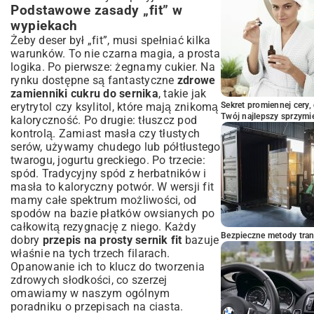
Podstawowe zasady „fit” w
wypiekach
Żeby deser był „fit”, musi spełniać kilka
warunków. To nie czarna magia, a prosta
logika. Po pierwsze: żegnamy cukier. Na
rynku dostępne są fantastyczne
zdrowe
zamienniki cukru do sernika
, takie jak
erytrytol czy ksylitol, które mają znikomą
Sekret promiennej cery,
Twój najlepszy sprzymi
kaloryczność. Po drugie: tłuszcz pod
kontrolą. Zamiast masła czy tłustych
serów, używamy chudego lub półtłustego
twarogu, jogurtu greckiego. Po trzecie:
spód. Tradycyjny spód z herbatników i
masła to kaloryczny potwór. W wersji fit
mamy całe spektrum możliwości, od
spodów na bazie płatków owsianych po
całkowitą rezygnację z niego. Każdy
Bezpieczne metody trans
dobry
przepis na prosty sernik fit
bazuje
właśnie na tych trzech filarach.
Opanowanie ich to klucz do tworzenia
zdrowych słodkości, co szerzej
omawiamy w naszym ogólnym
poradniku o
przepisach na ciasta
.