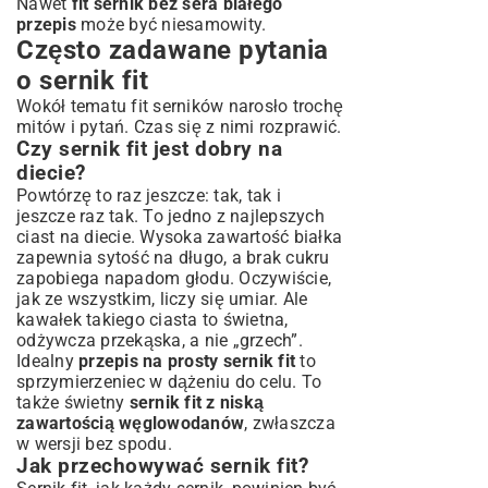
Nawet
fit sernik bez sera białego
przepis
może być niesamowity.
Często zadawane pytania
o sernik fit
Wokół tematu fit serników narosło trochę
mitów i pytań. Czas się z nimi rozprawić.
Czy sernik fit jest dobry na
diecie?
Powtórzę to raz jeszcze: tak, tak i
jeszcze raz tak. To jedno z najlepszych
ciast na diecie. Wysoka zawartość białka
zapewnia sytość na długo, a brak cukru
zapobiega napadom głodu. Oczywiście,
jak ze wszystkim, liczy się umiar. Ale
kawałek takiego ciasta to świetna,
odżywcza przekąska, a nie „grzech”.
Idealny
przepis na prosty sernik fit
to
sprzymierzeniec w dążeniu do celu. To
także świetny
sernik fit z niską
zawartością węglowodanów
, zwłaszcza
w wersji bez spodu.
Jak przechowywać sernik fit?