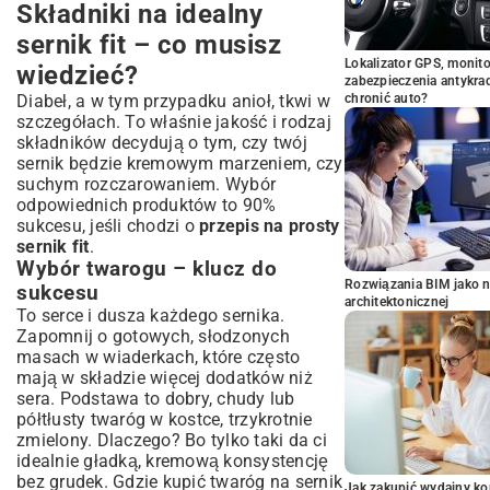
Składniki na idealny
sernik fit – co musisz
Lokalizator GPS, monito
wiedzieć?
zabezpieczenia antykra
Diabeł, a w tym przypadku anioł, tkwi w
chronić auto?
szczegółach. To właśnie jakość i rodzaj
składników decydują o tym, czy twój
sernik będzie kremowym marzeniem, czy
suchym rozczarowaniem. Wybór
odpowiednich produktów to 90%
sukcesu, jeśli chodzi o
przepis na prosty
sernik fit
.
Wybór twarogu – klucz do
Rozwiązania BIM jako n
sukcesu
architektonicznej
To serce i dusza każdego sernika.
Zapomnij o gotowych, słodzonych
masach w wiaderkach, które często
mają w składzie więcej dodatków niż
sera. Podstawa to dobry, chudy lub
półtłusty twaróg w kostce, trzykrotnie
zmielony. Dlaczego? Bo tylko taki da ci
idealnie gładką, kremową konsystencję
bez grudek. Gdzie kupić twaróg na sernik
Jak zakupić wydajny ko