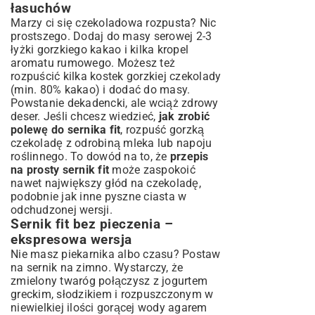
łasuchów
Marzy ci się czekoladowa rozpusta? Nic
prostszego. Dodaj do masy serowej 2-3
łyżki gorzkiego kakao i kilka kropel
aromatu rumowego. Możesz też
rozpuścić kilka kostek gorzkiej czekolady
(min. 80% kakao) i dodać do masy.
Powstanie dekadencki, ale wciąż zdrowy
deser. Jeśli chcesz wiedzieć,
jak zrobić
polewę do sernika fit
, rozpuść gorzką
czekoladę z odrobiną mleka lub napoju
roślinnego. To dowód na to, że
przepis
na prosty sernik fit
może zaspokoić
nawet największy głód na czekoladę,
podobnie jak inne
pyszne ciasta
w
odchudzonej wersji.
Sernik fit bez pieczenia –
ekspresowa wersja
Nie masz piekarnika albo czasu? Postaw
na sernik na zimno. Wystarczy, że
zmielony twaróg połączysz z jogurtem
greckim, słodzikiem i rozpuszczonym w
niewielkiej ilości gorącej wody agarem