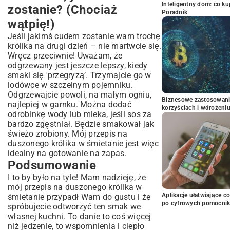
Inteligentny dom: co k
zostanie? (Chociaż
Poradnik
wątpię!)
Jeśli jakimś cudem zostanie wam trochę
królika na drugi dzień – nie martwcie się.
Wręcz przeciwnie! Uważam, że
odgrzewany jest jeszcze lepszy, kiedy
smaki się 'przegryzą’. Trzymajcie go w
lodówce w szczelnym pojemniku.
Odgrzewajcie powoli, na małym ogniu,
Biznesowe zastosowani
najlepiej w garnku. Można dodać
korzyściach i wdrożeni
odrobinkę wody lub mleka, jeśli sos za
bardzo zgęstniał. Będzie smakował jak
świeżo zrobiony. Mój przepis na
duszonego królika w śmietanie jest więc
idealny na gotowanie na zapas.
Podsumowanie
I to by było na tyle! Mam nadzieję, że
mój przepis na duszonego królika w
Aplikacje ułatwiające c
śmietanie przypadł Wam do gustu i że
po cyfrowych pomocni
spróbujecie odtworzyć ten smak we
własnej kuchni. To danie to coś więcej
niż jedzenie, to wspomnienia i ciepło