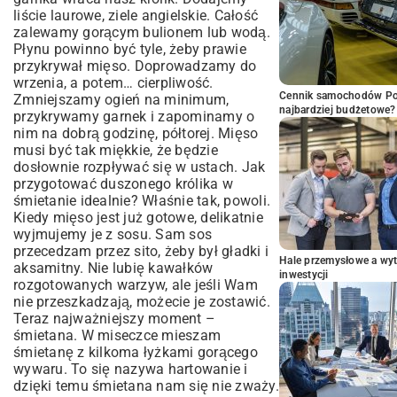
liście laurowe, ziele angielskie. Całość
zalewamy gorącym bulionem lub wodą.
Płynu powinno być tyle, żeby prawie
przykrywał mięso. Doprowadzamy do
wrzenia, a potem… cierpliwość.
Cennik samochodów Por
Zmniejszamy ogień na minimum,
najbardziej budżetowe?
przykrywamy garnek i zapominamy o
nim na dobrą godzinę, półtorej. Mięso
musi być tak miękkie, że będzie
dosłownie rozpływać się w ustach. Jak
przygotować duszonego królika w
śmietanie idealnie? Właśnie tak, powoli.
Kiedy mięso jest już gotowe, delikatnie
wyjmujemy je z sosu. Sam sos
przecedzam przez sito, żeby był gładki i
Hale przemysłowe a wyt
aksamitny. Nie lubię kawałków
inwestycji
rozgotowanych warzyw, ale jeśli Wam
nie przeszkadzają, możecie je zostawić.
Teraz najważniejszy moment –
śmietana. W miseczce mieszam
śmietanę z kilkoma łyżkami gorącego
wywaru. To się nazywa hartowanie i
dzięki temu śmietana nam się nie zważy.