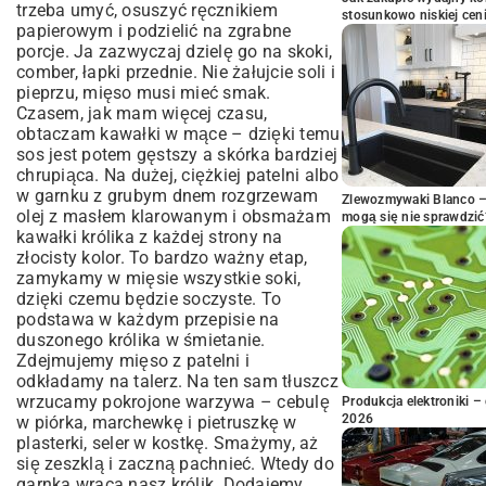
trzeba umyć, osuszyć ręcznikiem
stosunkowo niskiej cen
papierowym i podzielić na zgrabne
porcje. Ja zazwyczaj dzielę go na skoki,
comber, łapki przednie. Nie żałujcie soli i
pieprzu, mięso musi mieć smak.
Czasem, jak mam więcej czasu,
obtaczam kawałki w mące – dzięki temu
sos jest potem gęstszy a skórka bardziej
chrupiąca. Na dużej, ciężkiej patelni albo
w garnku z grubym dnem rozgrzewam
Zlewozmywaki Blanco – 
olej z masłem klarowanym i obsmażam
mogą się nie sprawdzić
kawałki królika z każdej strony na
złocisty kolor. To bardzo ważny etap,
zamykamy w mięsie wszystkie soki,
dzięki czemu będzie soczyste. To
podstawa w każdym przepisie na
duszonego królika w śmietanie.
Zdejmujemy mięso z patelni i
odkładamy na talerz. Na ten sam tłuszcz
wrzucamy pokrojone warzywa – cebulę
Produkcja elektroniki – 
2026
w piórka, marchewkę i pietruszkę w
plasterki, seler w kostkę. Smażymy, aż
się zeszklą i zaczną pachnieć. Wtedy do
garnka wraca nasz królik. Dodajemy