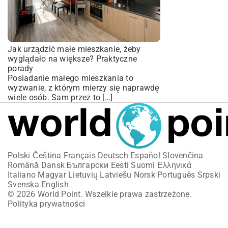
Jak urządzić małe mieszkanie, żeby
wyglądało na większe? Praktyczne
porady
Posiadanie małego mieszkania to
wyzwanie, z którym mierzy się naprawdę
wiele osób. Sam przez to […]
Polski
Čeština
Français
Deutsch
Español
Slovenčina
Română
Dansk
Български
Eesti
Suomi
Ελληνικά
Italiano
Magyar
Lietuvių
Latviešu
Norsk
Português
Srpski
Svenska
English
© 2026 World Point. Wszelkie prawa zastrzeżone.
Polityka prywatności