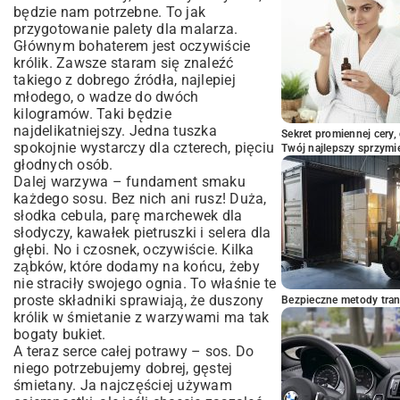
będzie nam potrzebne. To jak
przygotowanie palety dla malarza.
Głównym bohaterem jest oczywiście
królik. Zawsze staram się znaleźć
takiego z dobrego źródła, najlepiej
młodego, o wadze do dwóch
kilogramów. Taki będzie
najdelikatniejszy. Jedna tuszka
Sekret promiennej cery,
spokojnie wystarczy dla czterech, pięciu
Twój najlepszy sprzymi
głodnych osób.
Dalej warzywa – fundament smaku
każdego sosu. Bez nich ani rusz! Duża,
słodka cebula, parę marchewek dla
słodyczy, kawałek pietruszki i selera dla
głębi. No i czosnek, oczywiście. Kilka
ząbków, które dodamy na końcu, żeby
nie straciły swojego ognia. To właśnie te
proste składniki sprawiają, że duszony
Bezpieczne metody trans
królik w śmietanie z warzywami ma tak
bogaty bukiet.
A teraz serce całej potrawy – sos. Do
niego potrzebujemy dobrej, gęstej
śmietany. Ja najczęściej używam