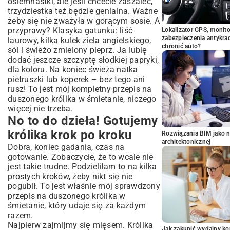
osiemnastki, ale jeśli chcecie zaszaleć,
trzydziestka też będzie genialna. Ważne
żeby się nie zważyła w gorącym sosie. A
przyprawy? Klasyka gatunku: liść
Lokalizator GPS, monito
zabezpieczenia antykra
laurowy, kilka kulek ziela angielskiego,
chronić auto?
sól i świeżo zmielony pieprz. Ja lubię
dodać jeszcze szczyptę słodkiej papryki,
dla koloru. Na koniec świeża natka
pietruszki lub koperek – bez tego ani
rusz! To jest mój kompletny przepis na
duszonego królika w śmietanie, niczego
więcej nie trzeba.
No to do dzieła! Gotujemy
królika krok po kroku
Rozwiązania BIM jako n
architektonicznej
Dobra, koniec gadania, czas na
gotowanie. Zobaczycie, że to wcale nie
jest takie trudne. Podzieliłam to na kilka
prostych kroków, żeby nikt się nie
pogubił. To jest właśnie mój sprawdzony
przepis na duszonego królika w
śmietanie, który udaje się za każdym
razem.
Najpierw zajmijmy się mięsem. Królika
Jak zakupić wydajny ko