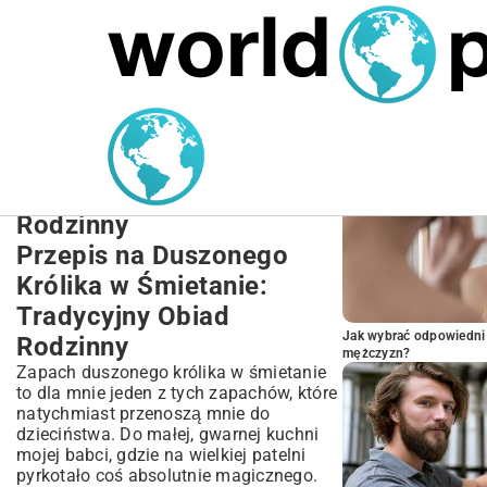
MARIUSZ ŁAMAGA
27.09.2025
NIERUCHOMOŚCI
POPULARNE A
Przepis na Duszonego
Królika w Śmietanie:
Tradycyjny Obiad
Rodzinny
Przepis na Duszonego
Królika w Śmietanie:
Tradycyjny Obiad
Jak wybrać odpowiedni 
Rodzinny
mężczyzn?
Zapach duszonego królika w śmietanie
to dla mnie jeden z tych zapachów, które
natychmiast przenoszą mnie do
dzieciństwa. Do małej, gwarnej kuchni
mojej babci, gdzie na wielkiej patelni
pyrkotało coś absolutnie magicznego.