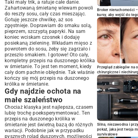
Taki mały trik, a ratuje całe danie.
Zahartowaną śmietanę wlewam powoli
Broker nieruchomości – 
do reszty sosu, cały czas mieszając.
kursy, aby wejść do teg
Gotuję jeszcze chwilkę, aż sos
zgęstnieje. Doprawiam do smaku solą,
pieprzem, szczyptą papryki. Na sam
koniec wciskam czosnek i dodaję
posiekaną zieleninę. Wkładam mięso z
powrotem do sosu, żeby się zagrzało i
przeszło smakiem. I gotowe! Oto cały,
kompletny przepis na duszonego królika
w śmietanie. To jest ten moment, kiedy
Przegląd zabiegów na 
cały dom pachnie obłędnie. Tak właśnie
chirurgiczne i niechirur
kończy się mój przepis na duszonego
królika w śmietanie.
Gdy najdzie ochota na
małe szaleństwo
Chociaż klasyka jest najlepsza, czasem
lubię trochę poeksperymentować. Ten
przepis na duszonego królika w
śmietanie jest świetną bazą do różnych
Silna, niezawodna i pr
pokaż, jaka jest twoja 
wariacji. Podobnie jak w przypadku
survivalowe
pysznych
rolad duszonych
, możliwości