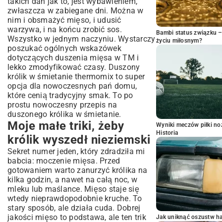
takich dań jak to, jest wybawieniem,
zwłaszcza w zabiegane dni. Można w
nim i obsmażyć mięso, i udusić
warzywa, i na końcu zrobić sos.
Bambi status związku 
Wszystko w jednym naczyniu. Wystarczy
życiu miłosnym?
poszukać ogólnych wskazówek
dotyczących duszenia mięsa w TM i
lekko zmodyfikować czasy. Duszony
królik w śmietanie thermomix to super
opcja dla nowoczesnych pań domu,
które cenią tradycyjny smak. To po
prostu nowoczesny przepis na
duszonego królika w śmietanie.
Moje małe triki, żeby
Wyniki meczów piłki noż
Historia
królik wyszedł nieziemski
Sekret numer jeden, który zdradziła mi
babcia: moczenie mięsa. Przed
gotowaniem warto zanurzyć królika na
kilka godzin, a nawet na całą noc, w
mleku lub maślance. Mięso staje się
wtedy nieprawdopodobnie kruche. To
stary sposób, ale działa cuda. Dobrej
jakości
mięso
to podstawa, ale ten trik
Jak uniknąć oszustw h