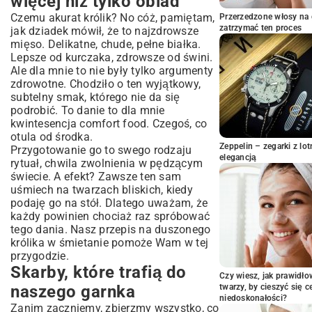
więcej niż tylko obiad
Skarby, które trafią do naszego garnka
Czemu akurat królik? No cóż, pamiętam,
Przerzedzone włosy na 
No to do dzieła! Gotujemy królika krok
zatrzymać ten proces
jak dziadek mówił, że to najzdrowsze
po kroku
mięso. Delikatne, chude, pełne białka.
Lepsze od kurczaka, zdrowsze od świni.
Gdy najdzie ochota na małe szaleństwo
Ale dla mnie to nie były tylko argumenty
Moje małe triki, żeby królik wyszedł
zdrowotne. Chodziło o ten wyjątkowy,
nieziemski
subtelny smak, którego nie da się
Idealne towarzystwo dla naszego królika
podrobić. To danie to dla mnie
Co zrobić, jeśli coś zostanie? (Chociaż
kwintesencja comfort food. Czegoś, co
wątpię!)
otula od środka.
Zeppelin – zegarki z l
Przygotowanie go to swego rodzaju
Podsumowanie
elegancją
rytuał, chwila zwolnienia w pędzącym
świecie. A efekt? Zawsze ten sam
uśmiech na twarzach bliskich, kiedy
podaję go na stół. Dlatego uważam, że
każdy powinien chociaż raz spróbować
tego dania. Nasz przepis na duszonego
królika w śmietanie pomoże Wam w tej
przygodzie.
Skarby, które trafią do
Czy wiesz, jak prawidł
naszego garnka
twarzy, by cieszyć się 
niedoskonałości?
Zanim zaczniemy, zbierzmy wszystko, co