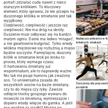
potrafi zdziałać cuda nawet z nieco
starszym królikiem. To kluczowy
element, który sprawia, że ten przepis na
duszonego królika w śmietanie jest tak
wyjątkowy.
Cierpliwość, cierpliwość i jeszcze raz
cierpliwość. Nie ma dróg na skróty.
Duszenie musi odbywać się na bardzo
małym ogniu. Danie ma ledwo 'mrugać’,
Najlepsza piekarnia w 
lokalnych smakach
a nie gwałtownie bulgotać. Tylko wtedy
włókna mięśniowe się rozluźnią a mięso
będzie soczyste. Pamiętajcie, duszony
królik w śmietanie krok po kroku to
proces, który wymaga czasu.
O hartowaniu śmietany już
wspominałam, ale to naprawdę ważne.
Nic tak nie psuje humoru jak zważony
sos. To uniwersalna zasada do
Ćwiczenia dla pracown
wszystkich sosów na bazie śmietany,
poradnik
czy to do mięsa czy
ryby
. Zawsze
odlejcie trochę gorącego wywaru do
miseczki ze śmietaną, wymieszajcie i
dopiero wtedy wlejcie do garnka. A jeśli
sos wyjdzie za rzadki? Można go