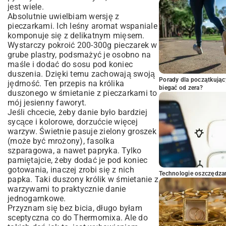
jest wiele.
Absolutnie uwielbiam wersję z
pieczarkami. Ich leśny aromat wspaniale
komponuje się z delikatnym mięsem.
Wystarczy pokroić 200-300g pieczarek w
grube plastry, podsmażyć je osobno na
maśle i dodać do sosu pod koniec
duszenia. Dzięki temu zachowają swoją
Porady dla początkując
jędrność. Ten przepis na królika
biegać od zera?
duszonego w śmietanie z pieczarkami to
mój jesienny faworyt.
Jeśli chcecie, żeby danie było bardziej
sycące i kolorowe, dorzućcie więcej
warzyw. Świetnie pasuje zielony groszek
(może być mrożony), fasolka
szparagowa, a nawet papryka. Tylko
pamiętajcie, żeby dodać je pod koniec
gotowania, inaczej zrobi się z nich
Technologie oszczędzan
papka. Taki duszony królik w śmietanie z
warzywami to praktycznie danie
jednogarnkowe.
Przyznam się bez bicia, długo byłam
sceptyczna co do Thermomixa. Ale do