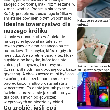
zagęścić odrobiną mąki rozmieszanej w
zimnej wodzie. Proste, a skuteczne.
Każdy przepis na duszonego królika w
śmietanie powinien o tym wspominać.
Najczęstsze oszustwa f
Idealne towarzystwo dla
uniknąć
naszego królika
U mnie w domu królik w śmietanie
najczęściej lądował na talerzu w
towarzystwie ziemniaczanego puree i
buraczków. To klasyka, która nigdy się
nie nudzi. Ale świetnie pasują też kluski
śląskie albo kopytka, które idealnie
zbierają ten pyszny, kremowy sos.
Jak oszczędzać na rac
Czasem, dla odmiany, podaję go z kaszą
30+ sprawdzonych sp
gryczaną. A obok zawsze musi być coś
kwaśnego dla przełamania smaku –
ogórek kiszony albo prosta sałata z
winegretem. To danie jest tak pyszne, że
świetnie sprawdzi się jako alternatywa
dla popularnych
polędwiczek
wieprzowych
na niedzielny obiad.
Co zrobić, jeśli coś