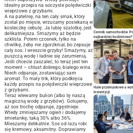
idealny przepis na soczyste polędwiczki
wieprzowe z grzybami.
A na patelnię, na ten cały smak, który
został po mięsie, wrzucamy posiekaną w
kosteczkę cebulę. Ja lubię szalotkę, jest
Cennik samochodów Por
delikatniejsza. Smażymy aż będzie
najbardziej budżetowe?
szklista. Potem czosnek, tylko na
chwilkę, żeby nie zgorzkniał, bo zepsuje
cały sos. I wreszcie grzyby! Smażymy, aż
puszczą wodę i ładnie się zarumienią.
Jeśli chcecie zaszaleć, to teraz jest ten
moment – chlust dobrego, białego wina.
Niech odparuje, zostawiając sam
aromat. To mały trik, który podkręca
każdy przepis na polędwiczki wieprzowe
Hale przemysłowe a wyt
z grzybami.
inwestycji
Teraz wlewamy bulion (albo tę naszą
magiczną wodę z grzybów). Gotujemy,
aż sos trochę odparuje, zgęstnieje.
Wtedy zmniejszamy ogień i dodajemy
śmietankę, taką 30% albo 36%.
Mieszamy delikatnie. Sos od razu robi
się kremowy, aksamitny. Doprawiamy