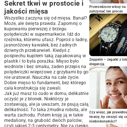
Sekret tkwi w prostocie i
Sekret tkwi w prostocie i jakości mięsa
Przerzedzone włosy na 
Grzyby – dusza tego dania
jakości mięsa
zatrzymać ten proces
Jak połączyć wszystko w kremową,
Wszystko zaczyna się od mięsa. Banał?
obłędną całość?
Może, ale święta prawda. Zapomnij o
kupowaniu pierwszej z brzegu
Z czym podać to cudo? I co jak nam się
polędwiczki w supermarkecie. Idź do
znudzi?
rzeźnika, któremu ufasz. Poproś o ładny,
To co, gotujemy?
jasnoróżowy kawałek, bez żadnych
dziwnych przebarwień. Kiedyś z
pośpiechu kupiłem taką zapakowaną w
Zeppelin – zegarki z l
plastik i to była porażka. Mięso było
elegancją
wodniste i bez smaku, żaden przepis na
polędwiczki wieprzowe z grzybami by go
nie uratował. Nauczka na całe życie.
Dobre mięso to fundament, bez którego
cała konstrukcja się zawali.
Jak już masz to cudo w domu, delikatnie
oczyść je z błonek. Niektórzy je
zostawiają, ale ja uważam, że psują całą
delikatność. To taka żmudna robota, ale
Czy wiesz, jak prawidł
warta zachodu. Potem kroję ją w takie
twarzy, by cieszyć się 
medaliony, na grubość dwóch palców,
niedoskonałości?
czyli jakieś 2-3 centymetry. Nie za cienko,