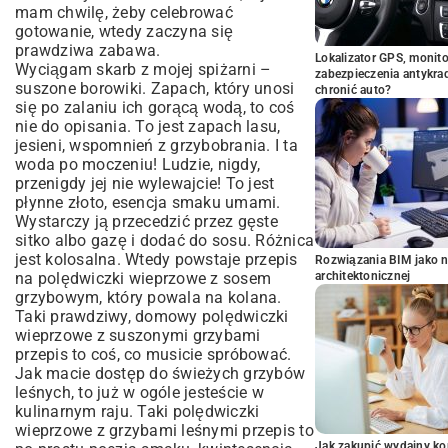
mam chwilę, żeby celebrować
gotowanie, wtedy zaczyna się
prawdziwa zabawa.
Lokalizator GPS, monito
Wyciągam skarb z mojej spiżarni –
zabezpieczenia antykra
suszone borowiki. Zapach, który unosi
chronić auto?
się po zalaniu ich gorącą wodą, to coś
nie do opisania. To jest zapach lasu,
jesieni, wspomnień z grzybobrania. I ta
woda po moczeniu! Ludzie, nigdy,
przenigdy jej nie wylewajcie! To jest
płynne złoto, esencja smaku umami.
Wystarczy ją przecedzić przez gęste
sitko albo gazę i dodać do sosu. Różnica
jest kolosalna. Wtedy powstaje przepis
Rozwiązania BIM jako n
na polędwiczki wieprzowe z sosem
architektonicznej
grzybowym, który powala na kolana.
Taki prawdziwy, domowy polędwiczki
wieprzowe z suszonymi grzybami
przepis to coś, co musicie spróbować.
Jak macie dostęp do świeżych grzybów
leśnych, to już w ogóle jesteście w
kulinarnym raju. Taki polędwiczki
wieprzowe z grzybami leśnymi przepis to
Jak zakupić wydajny ko