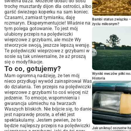
świetna baza. Możecie dodać do sosu
trochę musztardy dijon dla ostrości, albo
garść świeżego koperku na sam koniec.
Czasami, zamiast tymianku, daję
Bambi status związku 
rozmaryn. Eksperymentujcie! Właśnie na
życiu miłosnym?
tym polega gotowanie. To jest mój
ulubiony przepis na polędwiczki
wieprzowe z grzybami, ale może Wy
stworzycie swoją, jeszcze lepszą wersję.
Te polędwiczki wieprzowe z grzybami w
sosie są tak uniwersalne, że aż proszą
się o modyfikacje.
To co, gotujemy?
Wyniki meczów piłki noż
Mam ogromną nadzieję, że ten mój
Historia
nieco przydługi wywód zainspirował Was
do działania. Ten przepis na polędwiczki
wieprzowe z grzybami to coś więcej niż
jedzenie. To emocje, wspomnienia i
gwarancja uśmiechu na twarzach
Waszych bliskich. Nie bójcie się, to danie
jest naprawdę proste, a efekt jest
spektakularny. Jestem pewien, że to
będzie najlepszy przepis na polędwiczki
Jak uniknąć oszustw h