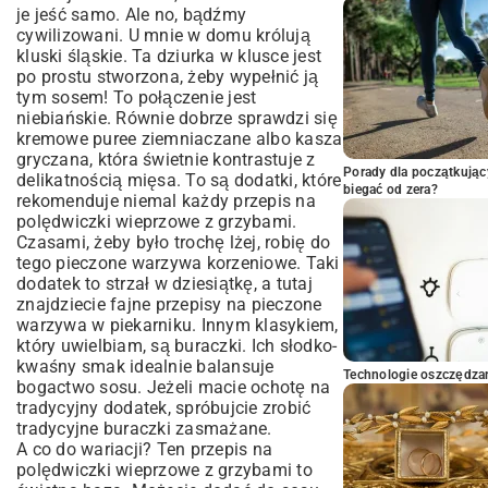
je jeść samo. Ale no, bądźmy
cywilizowani. U mnie w domu królują
kluski śląskie. Ta dziurka w klusce jest
po prostu stworzona, żeby wypełnić ją
tym sosem! To połączenie jest
niebiańskie. Równie dobrze sprawdzi się
kremowe puree ziemniaczane albo kasza
gryczana, która świetnie kontrastuje z
Porady dla początkując
delikatnością mięsa. To są dodatki, które
biegać od zera?
rekomenduje niemal każdy przepis na
polędwiczki wieprzowe z grzybami.
Czasami, żeby było trochę lżej, robię do
tego pieczone warzywa korzeniowe. Taki
dodatek to strzał w dziesiątkę, a tutaj
znajdziecie fajne
przepisy na pieczone
warzywa w piekarniku
. Innym klasykiem,
który uwielbiam, są buraczki. Ich słodko-
kwaśny smak idealnie balansuje
Technologie oszczędzan
bogactwo sosu. Jeżeli macie ochotę na
tradycyjny dodatek, spróbujcie zrobić
tradycyjne buraczki zasmażane
.
A co do wariacji? Ten przepis na
polędwiczki wieprzowe z grzybami to