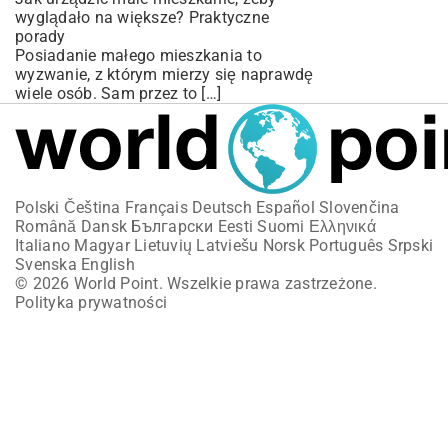
wyglądało na większe? Praktyczne
porady
Posiadanie małego mieszkania to
wyzwanie, z którym mierzy się naprawdę
wiele osób. Sam przez to […]
Polski
Čeština
Français
Deutsch
Español
Slovenčina
Română
Dansk
Български
Eesti
Suomi
Ελληνικά
Italiano
Magyar
Lietuvių
Latviešu
Norsk
Português
Srpski
Svenska
English
© 2026 World Point. Wszelkie prawa zastrzeżone.
Polityka prywatności