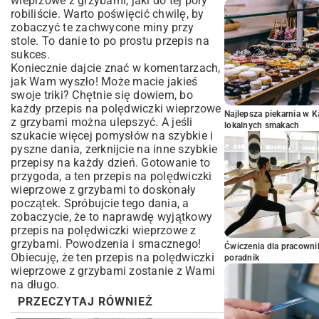
wieprzowe z grzybami, jaki do tej pory
robiliście. Warto poświęcić chwilę, by
zobaczyć te zachwycone miny przy
stole. To danie to po prostu przepis na
sukces.
Koniecznie dajcie znać w komentarzach,
jak Wam wyszło! Może macie jakieś
swoje triki? Chętnie się dowiem, bo
każdy przepis na polędwiczki wieprzowe
Najlepsza piekarnia w 
z grzybami można ulepszyć. A jeśli
lokalnych smakach
szukacie więcej pomysłów na szybkie i
pyszne dania, zerknijcie na inne
szybkie
przepisy na każdy dzień
. Gotowanie to
przygoda, a ten przepis na polędwiczki
wieprzowe z grzybami to doskonały
początek. Spróbujcie tego dania, a
zobaczycie, że to naprawdę wyjątkowy
przepis na polędwiczki wieprzowe z
grzybami. Powodzenia i smacznego!
Ćwiczenia dla pracown
Obiecuję, że ten przepis na polędwiczki
poradnik
wieprzowe z grzybami zostanie z Wami
na długo.
PRZECZYTAJ RÓWNIEŻ