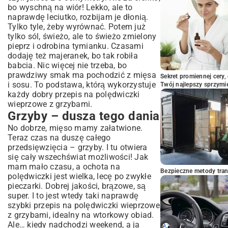
bo wyschną na wiór! Lekko, ale to
naprawdę leciutko, rozbijam je dłonią.
Tylko tyle, żeby wyrównać. Potem już
tylko sól, świeżo, ale to świeżo zmielony
pieprz i odrobina tymianku. Czasami
dodaję też majeranek, bo tak robiła
babcia. Nic więcej nie trzeba, bo
prawdziwy smak ma pochodzić z mięsa
Sekret promiennej cery,
i sosu. To podstawa, którą wykorzystuje
Twój najlepszy sprzymi
każdy dobry przepis na polędwiczki
wieprzowe z grzybami.
Grzyby – dusza tego dania
No dobrze, mięso mamy załatwione.
Teraz czas na duszę całego
przedsięwzięcia – grzyby. I tu otwiera
się cały wszechświat możliwości! Jak
mam mało czasu, a ochota na
Bezpieczne metody trans
polędwiczki jest wielka, lecę po zwykłe
pieczarki. Dobrej jakości, brązowe, są
super. I to jest wtedy taki naprawdę
szybki przepis na polędwiczki wieprzowe
z grzybami, idealny na wtorkowy obiad.
Ale… kiedy nadchodzi weekend, a ja