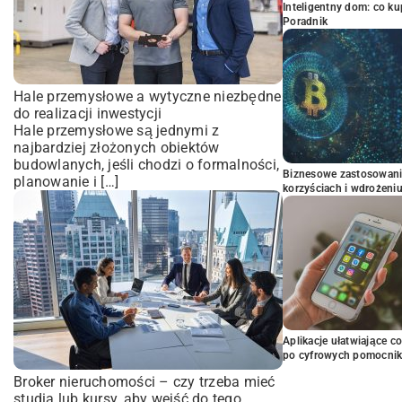
Inteligentny dom: co k
Poradnik
Hale przemysłowe a wytyczne niezbędne
do realizacji inwestycji
Hale przemysłowe są jednymi z
najbardziej złożonych obiektów
budowlanych, jeśli chodzi o formalności,
Biznesowe zastosowani
planowanie i […]
korzyściach i wdrożeni
Aplikacje ułatwiające c
po cyfrowych pomocni
Broker nieruchomości – czy trzeba mieć
studia lub kursy, aby wejść do tego