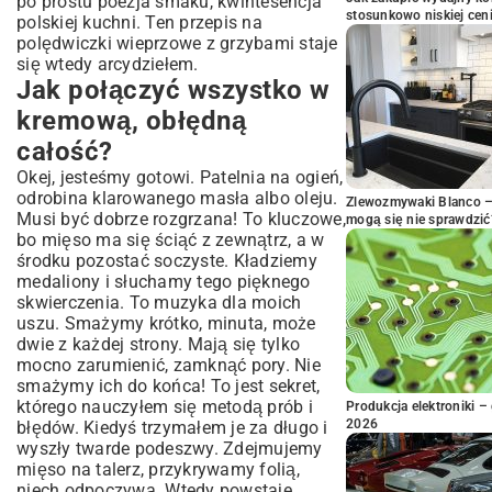
po prostu poezja smaku, kwintesencja
stosunkowo niskiej cen
polskiej kuchni. Ten przepis na
polędwiczki wieprzowe z grzybami staje
się wtedy arcydziełem.
Jak połączyć wszystko w
kremową, obłędną
całość?
Okej, jesteśmy gotowi. Patelnia na ogień,
odrobina klarowanego masła albo oleju.
Zlewozmywaki Blanco – 
Musi być dobrze rozgrzana! To kluczowe,
mogą się nie sprawdzić
bo mięso ma się ściąć z zewnątrz, a w
środku pozostać soczyste. Kładziemy
medaliony i słuchamy tego pięknego
skwierczenia. To muzyka dla moich
uszu. Smażymy krótko, minuta, może
dwie z każdej strony. Mają się tylko
mocno zarumienić, zamknąć pory. Nie
smażymy ich do końca! To jest sekret,
którego nauczyłem się metodą prób i
Produkcja elektroniki – 
2026
błędów. Kiedyś trzymałem je za długo i
wyszły twarde podeszwy. Zdejmujemy
mięso na talerz, przykrywamy folią,
niech odpoczywa. Wtedy powstaje