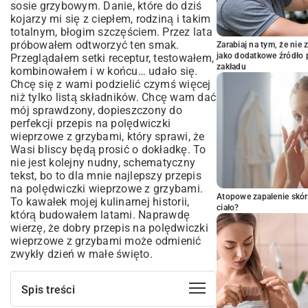
sosie grzybowym. Danie, które do dziś
kojarzy mi się z ciepłem, rodziną i takim
totalnym, błogim szczęściem. Przez lata
próbowałem odtworzyć ten smak.
Zarabiaj na tym, że ni
jako dodatkowe źródło 
Przeglądałem setki receptur, testowałem,
zakładu
kombinowałem i w końcu… udało się.
Chcę się z wami podzielić czymś więcej
niż tylko listą składników. Chcę wam dać
mój sprawdzony, dopieszczony do
perfekcji przepis na polędwiczki
wieprzowe z grzybami, który sprawi, że
Wasi bliscy będą prosić o dokładkę. To
nie jest kolejny nudny, schematyczny
tekst, bo to dla mnie najlepszy przepis
na polędwiczki wieprzowe z grzybami.
Atopowe zapalenie skór
To kawałek mojej kulinarnej historii,
ciało?
którą budowałem latami. Naprawdę
wierzę, że dobry przepis na polędwiczki
wieprzowe z grzybami może odmienić
zwykły dzień w małe święto.
Spis treści