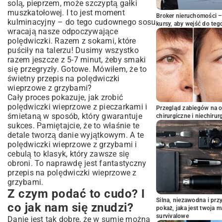
solą, pieprzem, może szczyptą gałki
muszkatołowej. I to jest moment
Broker nieruchomości – 
kulminacyjny – do tego cudownego sosu
kursy, aby wejść do teg
wracają nasze odpoczywające
polędwiczki. Razem z sokami, które
puściły na talerzu! Dusimy wszystko
razem jeszcze z 5-7 minut, żeby smaki
się przegryzły. Gotowe. Mówiłem, że to
świetny przepis na polędwiczki
wieprzowe z grzybami?
Cały proces pokazuje, jak zrobić
polędwiczki wieprzowe z pieczarkami i
Przegląd zabiegów na 
śmietaną w sposób, który gwarantuje
chirurgiczne i niechirur
sukces. Pamiętajcie, że to właśnie te
detale tworzą danie wyjątkowym. A te
polędwiczki wieprzowe z grzybami i
cebulą to klasyk, który zawsze się
obroni. To naprawdę jest fantastyczny
przepis na polędwiczki wieprzowe z
grzybami.
Z czym podać to cudo? I
Silna, niezawodna i pr
co jak nam się znudzi?
pokaż, jaka jest twoja 
survivalowe
Danie jest tak dobre, że w sumie można