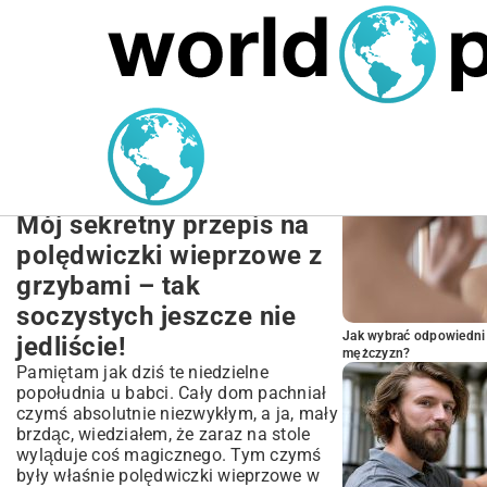
MARIUSZ ŁAMAGA
27.09.2025
NIERUCHOMOŚCI
POPULARNE A
Przepis na Soczyste
Polędwiczki Wieprzowe z
Grzybami | Obiad Marzeń
Mój sekretny przepis na
polędwiczki wieprzowe z
grzybami – tak
soczystych jeszcze nie
Jak wybrać odpowiedni 
jedliście!
mężczyzn?
Pamiętam jak dziś te niedzielne
popołudnia u babci. Cały dom pachniał
czymś absolutnie niezwykłym, a ja, mały
brzdąc, wiedziałem, że zaraz na stole
wyląduje coś magicznego. Tym czymś
były właśnie polędwiczki wieprzowe w