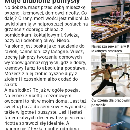
Moje ulubione pomysły
No dobrze, masz przed sobą miseczkę
pysznej, kremowej, domowej ricotty. Co
dalej? O rany, możliwości jest milion! Ja
uwielbiam ją w najprostszej postaci: na
grzance z dobrego chleba, z
pomidorkami koktajlowymi, świeżą
bazylią i odrobiną oliwy. Niebo.
Na słono jest boska jako nadzienie do
Najlepsza piekarnia w 
ravioli, cannelloni czy lasagne. Wiesz,
lokalnych smakach
trochę jak przy tworzeniu
domowych
wyrobów garmażeryjnych
, gdzie dobry,
kremowy farsz to absolutna podstawa.
Możesz z niej zrobić pyszne dipy z
ziołami i czosnkiem albo dodać do
sałatki.
A na słodko? To już w ogóle poezja.
Naleśniki z ricottą i sezonowymi
owocami to hit w moim domu. Jest też
Ćwiczenia dla pracown
poradnik
świetną bazą do serników – wychodzą
takie wilgotne i puszyste. Jeśli jesteś
fanem
łatwych deserów bez pieczenia
,
ricotta sprawdzi się idealnie. A
najprościej? Łyżka ricotty, odrobina