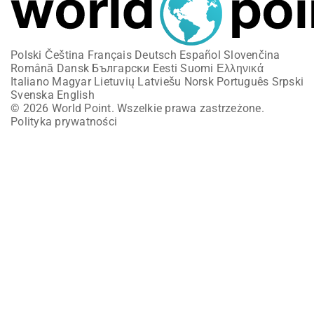
Polski
Čeština
Français
Deutsch
Español
Slovenčina
Română
Dansk
Български
Eesti
Suomi
Ελληνικά
Italiano
Magyar
Lietuvių
Latviešu
Norsk
Português
Srpski
Svenska
English
© 2026 World Point. Wszelkie prawa zastrzeżone.
Polityka prywatności