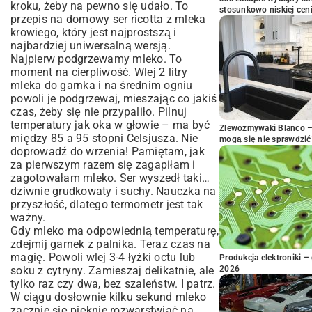
kroku, żeby na pewno się udało. To
stosunkowo niskiej cen
przepis na domowy ser ricotta z mleka
krowiego, który jest najprostszą i
najbardziej uniwersalną wersją.
Najpierw podgrzewamy mleko. To
moment na cierpliwość. Wlej 2 litry
mleka do garnka i na średnim ogniu
powoli je podgrzewaj, mieszając co jakiś
czas, żeby się nie przypaliło. Pilnuj
temperatury jak oka w głowie – ma być
Zlewozmywaki Blanco – 
między 85 a 95 stopni Celsjusza. Nie
mogą się nie sprawdzić
doprowadź do wrzenia! Pamiętam, jak
za pierwszym razem się zagapiłam i
zagotowałam mleko. Ser wyszedł taki…
dziwnie grudkowaty i suchy. Nauczka na
przyszłość, dlatego termometr jest tak
ważny.
Gdy mleko ma odpowiednią temperaturę,
zdejmij garnek z palnika. Teraz czas na
magię. Powoli wlej 3-4 łyżki octu lub
Produkcja elektroniki – 
soku z cytryny. Zamieszaj delikatnie, ale
2026
tylko raz czy dwa, bez szaleństw. I patrz.
W ciągu dosłownie kilku sekund mleko
zacznie się pięknie rozwarstwiać na