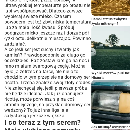
ultrawysokiej temperaturze po prostu nie
lubi współpracować. Dlatego zawsze
wybieraj świeże mleko. Czasem
Bambi status związku 
powodem jest też zbyt niska temperatura
życiu miłosnym?
lub za mała ilość kwasu. Spróbuj
podgrzać mleko jeszcze raz i dorzuć pół
łyżki octu, delikatnie mieszając. Powinno
zadziałać.
A co jeśli ser jest suchy i twardy jak
kamień? Prawdopodobnie za długo go
odcedzałeś. Raz zostawiłam go na noc i
rano miałam twarogową cegłę. Można
było ją zetrzeć na tarce, ale nie o to
Wyniki meczów piłki noż
chodziło w tym przepisie na domowy ser
Historia
ricotta. Trzeba znaleźć swój złoty środek.
Nie zniechęcaj się, jeśli pierwsza próba
nie będzie idealna. Jak już opanujesz
ricottę, może porwiesz się na coś
ambitniejszego, na przykład
domowy ser
wędzony
? To już inna liga, ale
satysfakcja jeszcze większa.
I co teraz z tym serem?
Jak uniknąć oszustw h