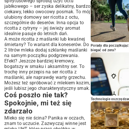
spirytusowego spróbuj użyć octu
jabłkowego – ser zyska delikatny, bardzo
ciekawy, lekko owocowy posmak. To mój
ulubiony domowy ser ricotta z octu,
szczególnie do deserów. Inna opcja to
ricotta z cytryny – jej świeży aromat
idealnie pasuje do letnich dań.
A może ricotta z maślanki lub kwaśnej
śmietany? To wariant dla koneserów. Do
Porady dla początkując
2 litrów mleka dodaj szklankę maślanki
biegać od zera?
na samym początku podgrzewania.
Efekt? Jeszcze bardziej kremowy,
bogatszy w smaku i aksamitny ser. To
trochę inny przepis na ser ricotta z
maślanki, ale naprawdę warty grzechu.
Możesz też spróbować z mlekiem kozim,
jeśli lubisz jego charakterystyczny smak.
Coś poszło nie tak?
Technologie oszczędzan
Spokojnie, mi też się
zdarzało
Mleko się nie ścina? Panika w oczach,
znam to uczucie. Zazwyczaj winne jest
mleko UHT, które przez obróbkę w