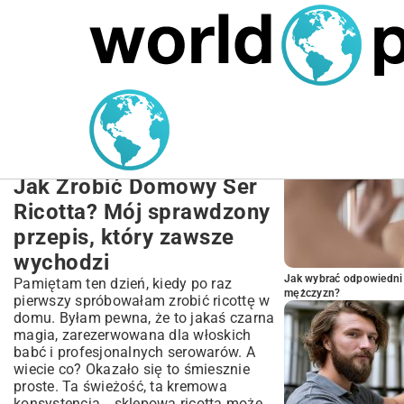
MARIUSZ ŁAMAGA
27.09.2025
NIERUCHOMOŚCI
POPULARNE A
Przepis na Domowy Ser
Ricotta: Krok Po Kroku –
Łatwy i Pyszny!
Jak Zrobić Domowy Ser
Ricotta? Mój sprawdzony
przepis, który zawsze
wychodzi
Jak wybrać odpowiedni 
Pamiętam ten dzień, kiedy po raz
mężczyzn?
pierwszy spróbowałam zrobić ricottę w
domu. Byłam pewna, że to jakaś czarna
magia, zarezerwowana dla włoskich
babć i profesjonalnych serowarów. A
wiecie co? Okazało się to śmiesznie
proste. Ta świeżość, ta kremowa
konsystencja… sklepowa ricotta może