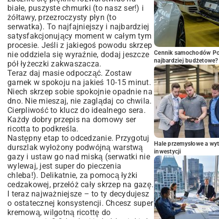
białe, puszyste chmurki (to nasz ser!) i
żółtawy, przezroczysty płyn (to
serwatka). To najfajniejszy i najbardziej
satysfakcjonujący moment w całym tym
procesie. Jeśli z jakiegoś powodu skrzep
Cennik samochodów Por
nie oddziela się wyraźnie, dodaj jeszcze
najbardziej budżetowe?
pół łyżeczki zakwaszacza.
Teraz daj masie odpocząć. Zostaw
garnek w spokoju na jakieś 10-15 minut.
Niech skrzep sobie spokojnie opadnie na
dno. Nie mieszaj, nie zaglądaj co chwila.
Cierpliwość to klucz do idealnego sera.
Każdy dobry przepis na domowy ser
ricotta to podkreśla.
Następny etap to odcedzanie. Przygotuj
Hale przemysłowe a wyt
durszlak wyłożony podwójną warstwą
inwestycji
gazy i ustaw go nad miską (serwatki nie
wylewaj, jest super do pieczenia
chleba!). Delikatnie, za pomocą łyżki
cedzakowej, przełóż cały skrzep na gazę.
I teraz najważniejsze – to ty decydujesz
o ostatecznej konsystencji. Chcesz super
kremową, wilgotną ricottę do