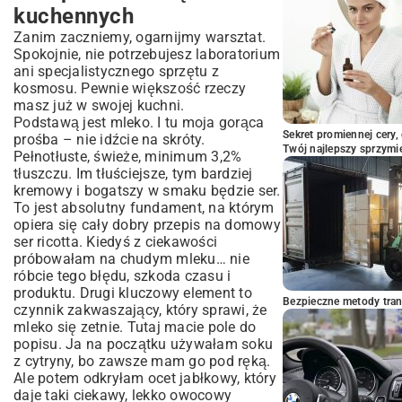
kuchennych
Zanim zaczniemy, ogarnijmy warsztat.
Spokojnie, nie potrzebujesz laboratorium
ani specjalistycznego sprzętu z
kosmosu. Pewnie większość rzeczy
masz już w swojej kuchni.
Podstawą jest mleko. I tu moja gorąca
Sekret promiennej cery,
prośba – nie idźcie na skróty.
Twój najlepszy sprzymi
Pełnotłuste, świeże, minimum 3,2%
tłuszczu. Im tłuściejsze, tym bardziej
kremowy i bogatszy w smaku będzie ser.
To jest absolutny fundament, na którym
opiera się cały dobry przepis na domowy
ser ricotta. Kiedyś z ciekawości
próbowałam na chudym mleku… nie
róbcie tego błędu, szkoda czasu i
produktu. Drugi kluczowy element to
Bezpieczne metody trans
czynnik zakwaszający, który sprawi, że
mleko się zetnie. Tutaj macie pole do
popisu. Ja na początku używałam soku
z cytryny, bo zawsze mam go pod ręką.
Ale potem odkryłam ocet jabłkowy, który
daje taki ciekawy, lekko owocowy