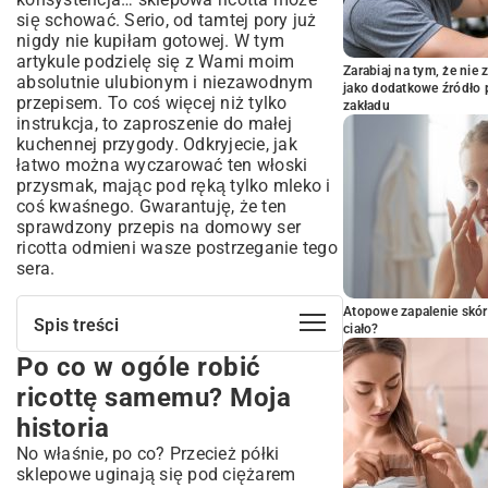
się schować. Serio, od tamtej pory już
nigdy nie kupiłam gotowej. W tym
artykule podzielę się z Wami moim
Zarabiaj na tym, że ni
absolutnie ulubionym i niezawodnym
jako dodatkowe źródło 
przepisem. To coś więcej niż tylko
zakładu
instrukcja, to zaproszenie do małej
kuchennej przygody. Odkryjecie, jak
łatwo można wyczarować ten włoski
przysmak, mając pod ręką tylko mleko i
coś kwaśnego. Gwarantuję, że ten
sprawdzony przepis na domowy ser
ricotta odmieni wasze postrzeganie tego
sera.
Atopowe zapalenie skór
Spis treści
ciało?
Po co w ogóle robić
Po co w ogóle robić ricottę samemu?
Moja historia
ricottę samemu? Moja
Co przygotować? Lista zakupów i
historia
niezbędników kuchennych
No właśnie, po co? Przecież półki
Mój przepis na domowy ser ricotta krok
sklepowe uginają się pod ciężarem
po kroku (wersja dla opornych)