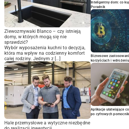
Inteligentny dom: co k
Poradnik
Zlewozmywaki Blanco – czy istnieją
domy, w których mogą się nie
sprawdzić?
Wybór wyposażenia kuchni to decyzja,
która ma wpływ na codzienny komfort
Biznesowe zastosowani
całej rodziny. Jednym z […]
korzyściach i wdrożeni
Aplikacje ułatwiające c
po cyfrowych pomocni
Hale przemysłowe a wytyczne niezbędne
do realizacji inwestycji