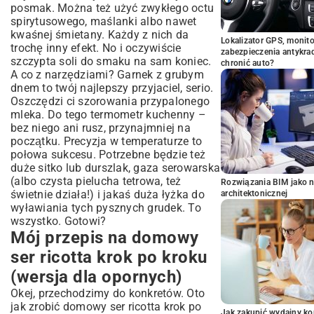
posmak. Można też użyć zwykłego octu
spirytusowego, maślanki albo nawet
kwaśnej śmietany. Każdy z nich da
Lokalizator GPS, monito
trochę inny efekt. No i oczywiście
zabezpieczenia antykra
szczypta soli do smaku na sam koniec.
chronić auto?
A co z narzędziami? Garnek z grubym
dnem to twój najlepszy przyjaciel, serio.
Oszczędzi ci szorowania przypalonego
mleka. Do tego termometr kuchenny –
bez niego ani rusz, przynajmniej na
początku. Precyzja w temperaturze to
połowa sukcesu. Potrzebne będzie też
duże sitko lub durszlak, gaza serowarska
(albo czysta pielucha tetrowa, też
Rozwiązania BIM jako n
świetnie działa!) i jakaś duża łyżka do
architektonicznej
wyławiania tych pysznych grudek. To
wszystko. Gotowi?
Mój przepis na domowy
ser ricotta krok po kroku
(wersja dla opornych)
Okej, przechodzimy do konkretów. Oto
jak zrobić domowy ser ricotta krok po
Jak zakupić wydajny ko