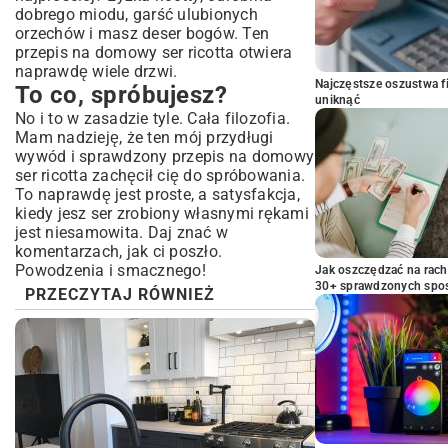
dobrego miodu, garść ulubionych
orzechów i masz deser bogów. Ten
przepis na domowy ser ricotta otwiera
naprawdę wiele drzwi.
Najczęstsze oszustwa f
To co, spróbujesz?
uniknąć
No i to w zasadzie tyle. Cała filozofia.
Mam nadzieję, że ten mój przydługi
wywód i sprawdzony przepis na domowy
ser ricotta zachęcił cię do spróbowania.
To naprawdę jest proste, a satysfakcja,
kiedy jesz ser zrobiony własnymi rękami
jest niesamowita. Daj znać w
komentarzach, jak ci poszło.
Powodzenia i smacznego!
Jak oszczędzać na rac
30+ sprawdzonych sp
PRZECZYTAJ RÓWNIEŻ