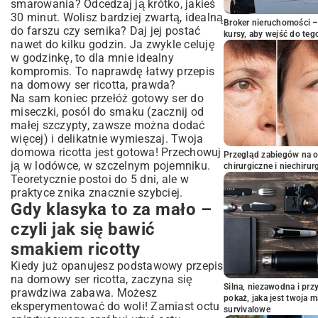
smarowania? Odcedzaj ją krótko, jakieś
30 minut. Wolisz bardziej zwartą, idealną
Broker nieruchomości – 
do farszu czy sernika? Daj jej postać
kursy, aby wejść do teg
nawet do kilku godzin. Ja zwykle celuję
w godzinkę, to dla mnie idealny
kompromis. To naprawdę łatwy przepis
na domowy ser ricotta, prawda?
Na sam koniec przełóż gotowy ser do
miseczki, posól do smaku (zacznij od
małej szczypty, zawsze można dodać
więcej) i delikatnie wymieszaj. Twoja
domowa ricotta jest gotowa! Przechowuj
Przegląd zabiegów na 
ją w lodówce, w szczelnym pojemniku.
chirurgiczne i niechirur
Teoretycznie postoi do 5 dni, ale w
praktyce znika znacznie szybciej.
Gdy klasyka to za mało –
czyli jak się bawić
smakiem ricotty
Kiedy już opanujesz podstawowy przepis
na domowy ser ricotta, zaczyna się
Silna, niezawodna i pr
prawdziwa zabawa. Możesz
pokaż, jaka jest twoja 
eksperymentować do woli! Zamiast octu
survivalowe