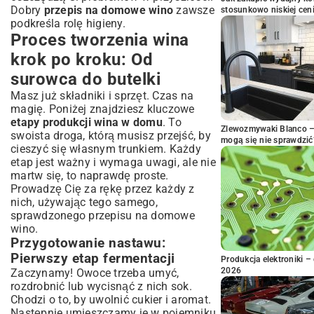
Dobry
przepis na domowe wino
zawsze
stosunkowo niskiej cen
podkreśla rolę higieny.
Proces tworzenia wina
krok po kroku: Od
surowca do butelki
Masz już składniki i sprzęt. Czas na
magię. Poniżej znajdziesz kluczowe
etapy produkcji wina w domu
. To
Zlewozmywaki Blanco – 
swoista droga, którą musisz przejść, by
mogą się nie sprawdzić
cieszyć się własnym trunkiem. Każdy
etap jest ważny i wymaga uwagi, ale nie
martw się, to naprawdę proste.
Prowadzę Cię za rękę przez każdy z
nich, używając tego samego,
sprawdzonego przepisu na domowe
wino.
Przygotowanie nastawu:
Pierwszy etap fermentacji
Produkcja elektroniki – 
2026
Zaczynamy! Owoce trzeba umyć,
rozdrobnić lub wycisnąć z nich sok.
Chodzi o to, by uwolnić cukier i aromat.
Następnie umieszczamy je w pojemniku