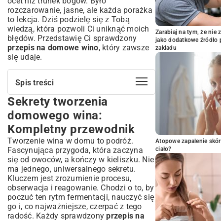
ocet niż trunek bogów. Było
rozczarowanie, jasne, ale każda porażka
to lekcja. Dziś podzielę się z Tobą
wiedzą, która pozwoli Ci uniknąć moich
Zarabiaj na tym, że ni
błędów. Przedstawię Ci sprawdzony
jako dodatkowe źródło 
przepis na domowe wino
, który zawsze
zakładu
się udaje.
Spis treści
Sekrety tworzenia
Sekrety tworzenia domowego wina:
Kompletny przewodnik
domowego wina:
Niezbędne składniki i sprzęt: Co musisz
Kompletny przewodnik
mieć pod ręką?
Tworzenie wina w domu to podróż.
Atopowe zapalenie skór
Wybór owoców i dodatków: Fundament
Fascynująca przygoda, która zaczyna
ciało?
smaku
się od owoców, a kończy w kieliszku. Nie
Niezbędny sprzęt winiarski: Od balonu po
ma jednego, uniwersalnego sekretu.
rurkę fermentacyjną
Kluczem jest zrozumienie procesu,
Proces tworzenia wina krok po kroku: Od
obserwacja i reagowanie. Chodzi o to, by
surowca do butelki
poczuć ten rytm fermentacji, nauczyć się
Przygotowanie nastawu: Pierwszy etap
go i, co najważniejsze, czerpać z tego
fermentacji
radość. Każdy sprawdzony
przepis na