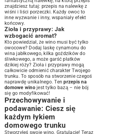
fantastyczną nalewkę, na którą przepis
znajdziesz tutaj:
przepis na nalewkę z
wiśni i liści porzeczki
. Każdy owoc to
inne wyzwanie i inny, wspaniały efekt
końcowy.
Zioła i przyprawy: Jak
wzbogacić aromat?
Kto powiedział, że wino musi być tylko
owocowe? Dodaj laskę cynamonu do
wina jabłkowego, kilka goździków do
śliwkowego, a może garść płatków
dzikiej róży? Zioła i przyprawy mogą
całkowicie odmienić charakter Twojego
trunku. To sposób na stworzenie czegoś
naprawdę unikalnego. Ten
przepis na
domowe wino
jest tylko bazą – nie bój
się go modyfikować!
Przechowywanie i
podawanie: Ciesz się
każdym łykiem
domowego trunku
Stworzyłeś swoje wino. Gratulacje! Teraz