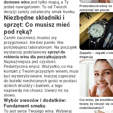
Fermentacja i jej sekrety: Cierpliwość
domowe wino
jest tylko mapą, a Ty
popłaca
Przerzedzone włosy na 
jesteś nawigatorem. To od Twoich
zatrzymać ten proces
Zlewanie i klarowanie: Osiąganie czystości i
decyzji zależy ostateczny smak trunku.
blasku
Niezbędne składniki i
Butelkowanie i dojrzewanie: Ostatnie szlify
sprzęt: Co musisz mieć
przed degustacją
pod ręką?
Najczęstsze problemy i rozwiązania: Jak
uniknąć winiarskich wpadek?
Zanim zaczniesz, musisz się
przygotować. Ale bez paniki. Nie
Pułapki początkującego winiarza: Czego
się wystrzegać?
potrzebujesz laboratorium. Na początek
wystarczy podstawowy
sprzęt do
Kiedy fermentacja staje: Porady na
Zeppelin – zegarki z l
robienia wina dla początkujących
.
zastopowane wino
elegancją
Najważniejsza jest czystość.
Różnorodność smaków: Eksperymentuj
Pedantyczna wręcz. Wszystko, co ma
z przepisami na domowe wina
kontakt z Twoim przyszłym winem, musi
Wino owocowe kontra winogronowe:
być wysterylizowane. Inaczej zaprosisz
Wybór smaku
do butelki niechcianych gości w postaci
Zioła i przyprawy: Jak wzbogacić aromat?
dzikich drożdży i bakterii, a tego
Przechowywanie i podawanie: Ciesz się
naprawdę nie chcesz. Uwierz mi na
każdym łykiem domowego trunku
słowo.
Wybór owoców i dodatków:
Czy wiesz, jak prawidł
Optymalne warunki przechowywania:
twarzy, by cieszyć się 
Sekret długowieczności wina
Fundament smaku
niedoskonałości?
To jest serce Twojego wina. Wybieraj
Podsumowanie: Satysfakcja z