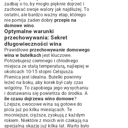
zadbaj o to, by mogło pięknie dojrzeć i
zachować swoje walory jak najdłużej. To
ostatni, ale bardzo ważny etap, którego
nie pomija żaden dobry
przepis na
domowe wino
.
Optymalne warunki
przechowywania: Sekret
długowieczności wina
Prawidłowe
przechowywanie domowego
wina w butelkach
jest kluczowe.
Potrzebujesz ciemnego i chłodnego
miejsca ze stałą temperaturą, najlepiej w
okolicach 10-15 stopni Celsjusza.
Piwnica jest idealna. Butelki powinny
leżeć na boku, aby korek był cały czas
wilgotny. To zapobiega jego wysychaniu
i dostawaniu się powietrza do środka. A
ile czasu dojrzewa wino domowe
?
Lżejsze, owocowe wina są gotowe do
picia już po kilku miesiącach. Te
mocniejsze, cięższe, zyskują z każdym
rokiem. Niektóre z moich win czekają na
specjalną okazję już kilka lat. Warto było