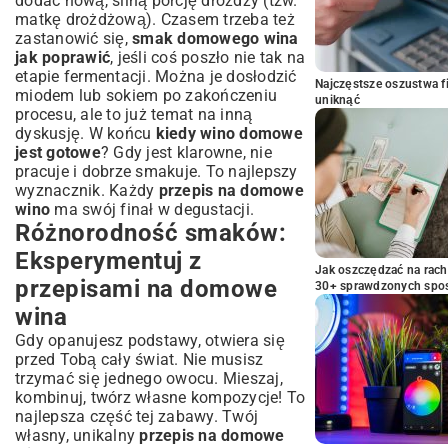
dodać nową, silną porcję drożdży (tzw.
matkę drożdżową). Czasem trzeba też
zastanowić się,
smak domowego wina
jak poprawić
, jeśli coś poszło nie tak na
etapie fermentacji. Można je dosłodzić
Najczęstsze oszustwa f
miodem lub sokiem po zakończeniu
uniknąć
procesu, ale to już temat na inną
dyskusję. W końcu
kiedy wino domowe
jest gotowe
? Gdy jest klarowne, nie
pracuje i dobrze smakuje. To najlepszy
wyznacznik. Każdy
przepis na domowe
wino
ma swój finał w degustacji.
Różnorodność smaków:
Eksperymentuj z
Jak oszczędzać na rac
przepisami na domowe
30+ sprawdzonych sp
wina
Gdy opanujesz podstawy, otwiera się
przed Tobą cały świat. Nie musisz
trzymać się jednego owocu. Mieszaj,
kombinuj, twórz własne kompozycje! To
najlepsza część tej zabawy. Twój
własny, unikalny
przepis na domowe