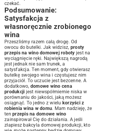
czekać.
Podsumowanie:
Satysfakcja z
własnoręcznie zrobionego
wina
Przeszliśmy razem całą drogę. Od
owocu do butelki. Jak widzisz,
prosty
przepis na wino domowej roboty
jest na
wyciągnięcie ręki. Największą nagrodą
jest jednak nie sam trunek, a
satysfakcja. Ten moment, gdy otwierasz
butelkę swojego wina i częstujesz nim
przyjaciół. To uczucie jest bezcenne. A
dodatkowo,
domowe wino cena
produkcji
jest niewspółmiernie niska w
porównaniu do jakości, jaką możesz
osiągnąć. To jedno z wielu
korzyści z
robienia wina w domu
. Mam nadzieję, że
ten
przepis na domowe wino
zainspirował Cię do działania. A jeśli
złapiesz bakcyla domowej produkcji, kto
wie, może następny będzie
domowy