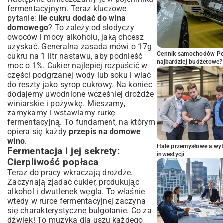
fermentacyjnym. Teraz kluczowe
pytanie:
ile cukru dodać do wina
domowego
? To zależy od słodyczy
owoców i mocy alkoholu, jaką chcesz
uzyskać. Generalna zasada mówi o 17g
Cennik samochodów Por
cukru na 1 litr nastawu, aby podnieść
najbardziej budżetowe?
moc o 1%. Cukier najlepiej rozpuścić w
części podgrzanej wody lub soku i wlać
do reszty jako syrop cukrowy. Na koniec
dodajemy uwodnione wcześniej drożdże
winiarskie i pożywkę. Mieszamy,
zamykamy i wstawiamy rurkę
fermentacyjną. To fundament, na którym
opiera się każdy
przepis na domowe
wino
.
Hale przemysłowe a wyt
Fermentacja i jej sekrety:
inwestycji
Cierpliwość popłaca
Teraz do pracy wkraczają drożdże.
Zaczynają zjadać cukier, produkując
alkohol i dwutlenek węgla. To właśnie
wtedy w rurce fermentacyjnej zaczyna
się charakterystyczne bulgotanie. Co za
dźwięk! To muzyka dla uszu każdego