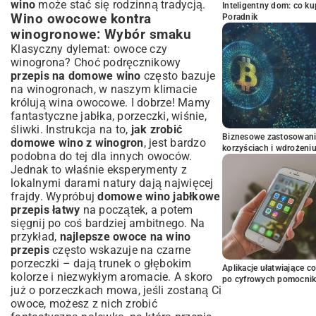
wino
może stać się rodzinną tradycją.
Inteligentny dom: co k
Wino owocowe kontra
Poradnik
winogronowe: Wybór smaku
Klasyczny dylemat: owoce czy
winogrona? Choć podręcznikowy
przepis na domowe wino
często bazuje
na winogronach, w naszym klimacie
królują wina owocowe. I dobrze! Mamy
fantastyczne jabłka, porzeczki, wiśnie,
śliwki. Instrukcja na to,
jak zrobić
Biznesowe zastosowani
domowe wino z winogron
, jest bardzo
korzyściach i wdrożeni
podobna do tej dla innych owoców.
Jednak to właśnie eksperymenty z
lokalnymi darami natury dają najwięcej
frajdy. Wypróbuj
domowe wino jabłkowe
przepis łatwy
na początek, a potem
sięgnij po coś bardziej ambitnego. Na
przykład,
najlepsze owoce na wino
przepis
często wskazuje na czarne
porzeczki – dają trunek o głębokim
Aplikacje ułatwiające c
kolorze i niezwykłym aromacie. A skoro
po cyfrowych pomocni
już o porzeczkach mowa, jeśli zostaną Ci
owoce, możesz z nich zrobić