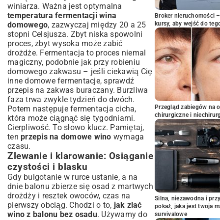
winiarza. Ważna jest optymalna
temperatura fermentacji wina
Broker nieruchomości – 
domowego
, zazwyczaj między 20 a 25
kursy, aby wejść do teg
stopni Celsjusza. Zbyt niska spowolni
proces, zbyt wysoka może zabić
drożdże. Fermentacja to proces niemal
magiczny, podobnie jak przy robieniu
domowego zakwasu – jeśli ciekawią Cię
inne domowe fermentacje, sprawdź
przepis na zakwas buraczany
. Burzliwa
faza trwa zwykle tydzień do dwóch.
Przegląd zabiegów na 
Potem następuje fermentacja cicha,
chirurgiczne i niechirur
która może ciągnąć się tygodniami.
Cierpliwość. To słowo klucz. Pamiętaj,
ten
przepis na domowe wino
wymaga
czasu.
Zlewanie i klarowanie: Osiąganie
czystości i blasku
Gdy bulgotanie w rurce ustanie, a na
dnie balonu zbierze się osad z martwych
drożdży i resztek owoców, czas na
Silna, niezawodna i pr
pierwszy obciąg. Chodzi o to,
jak zlać
pokaż, jaka jest twoja 
wino z balonu bez osadu
. Używamy do
survivalowe