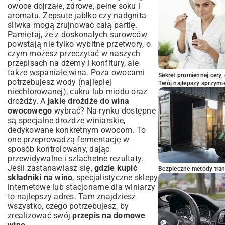
owoce dojrzałe, zdrowe, pełne soku i
własnoręcznie zrobionego wina
aromatu. Zepsute jabłko czy nadgnita
śliwka mogą zrujnować całą partię.
Pamiętaj, że z doskonałych surowców
powstają nie tylko wybitne przetwory, o
czym możesz przeczytać w naszych
przepisach na dżemy i konfitury
, ale
także wspaniałe wina. Poza owocami
Sekret promiennej cery,
potrzebujesz wody (najlepiej
Twój najlepszy sprzymi
niechlorowanej), cukru lub miodu oraz
drożdży. A
jakie drożdże do wina
owocowego
wybrać? Na rynku dostępne
są specjalne drożdże winiarskie,
dedykowane konkretnym owocom. To
one przeprowadzą fermentację w
sposób kontrolowany, dając
przewidywalne i szlachetne rezultaty.
Jeśli zastanawiasz się,
gdzie kupić
Bezpieczne metody trans
składniki na wino
, specjalistyczne sklepy
internetowe lub stacjonarne dla winiarzy
to najlepszy adres. Tam znajdziesz
wszystko, czego potrzebujesz, by
zrealizować swój
przepis na domowe