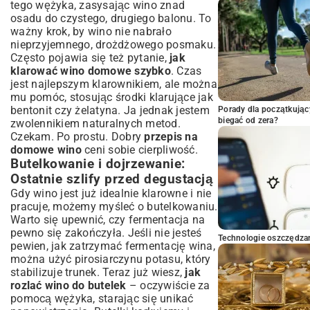
tego wężyka, zasysając wino znad
osadu do czystego, drugiego balonu. To
ważny krok, by wino nie nabrało
nieprzyjemnego, drożdżowego posmaku.
Często pojawia się też pytanie,
jak
klarować wino domowe szybko
. Czas
jest najlepszym klarownikiem, ale można
mu pomóc, stosując środki klarujące jak
bentonit czy żelatyna. Ja jednak jestem
Porady dla początkując
biegać od zera?
zwolennikiem naturalnych metod.
Czekam. Po prostu. Dobry
przepis na
domowe wino
ceni sobie cierpliwość.
Butelkowanie i dojrzewanie:
Ostatnie szlify przed degustacją
Gdy wino jest już idealnie klarowne i nie
pracuje, możemy myśleć o butelkowaniu.
Warto się upewnić, czy fermentacja na
pewno się zakończyła. Jeśli nie jesteś
Technologie oszczędzan
pewien, jak zatrzymać fermentację wina,
można użyć pirosiarczynu potasu, który
stabilizuje trunek. Teraz już wiesz,
jak
rozlać wino do butelek
– oczywiście za
pomocą wężyka, starając się unikać