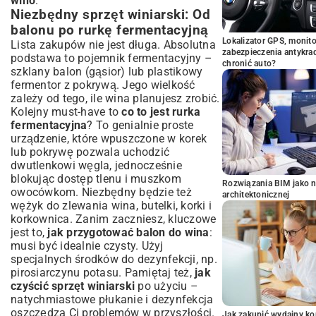
wino
.
Niezbędny sprzęt winiarski: Od
balonu po rurkę fermentacyjną
Lokalizator GPS, monito
Lista zakupów nie jest długa. Absolutna
zabezpieczenia antykra
podstawa to pojemnik fermentacyjny –
chronić auto?
szklany balon (gąsior) lub plastikowy
fermentor z pokrywą. Jego wielkość
zależy od tego, ile wina planujesz zrobić.
Kolejny must-have to
co to jest rurka
fermentacyjna
? To genialnie proste
urządzenie, które wpuszczone w korek
lub pokrywę pozwala uchodzić
dwutlenkowi węgla, jednocześnie
blokując dostęp tlenu i muszkom
Rozwiązania BIM jako n
owocówkom. Niezbędny będzie też
architektonicznej
wężyk do zlewania wina, butelki, korki i
korkownica. Zanim zaczniesz, kluczowe
jest to,
jak przygotować balon do wina
:
musi być idealnie czysty. Użyj
specjalnych środków do dezynfekcji, np.
pirosiarczynu potasu. Pamiętaj też,
jak
czyścić sprzęt winiarski
po użyciu –
natychmiastowe płukanie i dezynfekcja
oszczędzą Ci problemów w przyszłości.
Jak zakupić wydajny ko