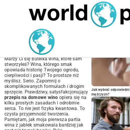
MARIUSZ ŁAMAGA
05.10.2025
BIZNES
POPULARNE A
Przepis na domowe wino:
Kompletny przewodnik
krok po kroku
Marzy Ci się butelka wina, które sam
stworzyłeś? Wina, którego smak
opowiada historię Twojego ogrodu,
cierpliwości i pasji? To prostsze niż
myślisz. Serio. Zapomnij o
skomplikowanych formułach i drogim
Jak wybrać odpowiedni 
sprzęcie. Prawdziwy, satysfakcjonujący
mężczyzn?
przepis na domowe wino
opiera się na
kilku prostych zasadach i odrobinie
serca. To nie jest fizyka kwantowa. To
czysta przyjemność tworzenia.
Pamiętam, jak moja pierwsza partia
wina z jabłek smakowała bardziej jak