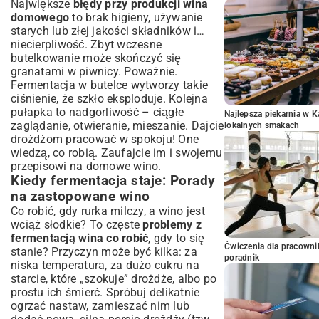
Największe
błędy przy produkcji wina
domowego
to brak higieny, używanie
starych lub złej jakości składników i…
niecierpliwość. Zbyt wczesne
butelkowanie może skończyć się
granatami w piwnicy. Poważnie.
Fermentacja w butelce wytworzy takie
ciśnienie, że szkło eksploduje. Kolejna
pułapka to nadgorliwość – ciągłe
Najlepsza piekarnia w 
zaglądanie, otwieranie, mieszanie. Dajcie
lokalnych smakach
drożdżom pracować w spokoju! One
wiedzą, co robią. Zaufajcie im i swojemu
przepisowi na domowe wino.
Kiedy fermentacja staje: Porady
na zastopowane wino
Co robić, gdy rurka milczy, a wino jest
wciąż słodkie? To częste
problemy z
fermentacją wina co robić
, gdy to się
Ćwiczenia dla pracown
stanie? Przyczyn może być kilka: za
poradnik
niska temperatura, za dużo cukru na
starcie, które „szokuje” drożdże, albo po
prostu ich śmierć. Spróbuj delikatnie
ogrzać nastaw, zamieszać nim lub