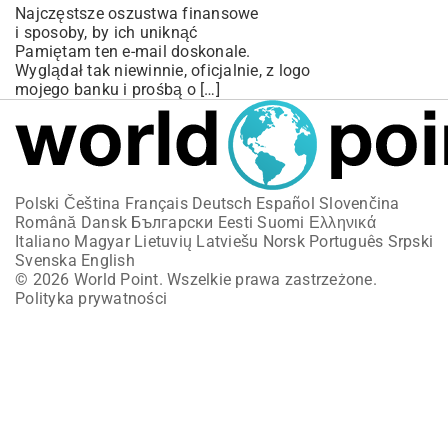
Najczęstsze oszustwa finansowe
i sposoby, by ich uniknąć
Pamiętam ten e-mail doskonale.
Wyglądał tak niewinnie, oficjalnie, z logo
mojego banku i prośbą o […]
Polski
Čeština
Français
Deutsch
Español
Slovenčina
Română
Dansk
Български
Eesti
Suomi
Ελληνικά
Italiano
Magyar
Lietuvių
Latviešu
Norsk
Português
Srpski
Svenska
English
© 2026 World Point. Wszelkie prawa zastrzeżone.
Polityka prywatności