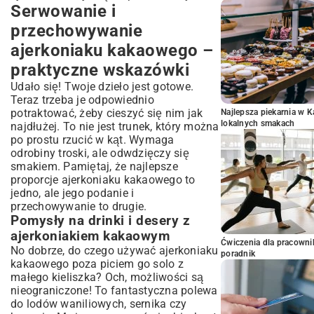
Serwowanie i
przechowywanie
ajerkoniaku kakaowego –
praktyczne wskazówki
Udało się! Twoje dzieło jest gotowe.
Teraz trzeba je odpowiednio
potraktować, żeby cieszyć się nim jak
Najlepsza piekarnia w 
lokalnych smakach
najdłużej. To nie jest trunek, który można
po prostu rzucić w kąt. Wymaga
odrobiny troski, ale odwdzięczy się
smakiem. Pamiętaj, że najlepsze
proporcje ajerkoniaku kakaowego to
jedno, ale jego podanie i
przechowywanie to drugie.
Pomysły na drinki i desery z
ajerkoniakiem kakaowym
Ćwiczenia dla pracown
No dobrze, do czego używać ajerkoniaku
poradnik
kakaowego poza piciem go solo z
małego kieliszka? Och, możliwości są
nieograniczone! To fantastyczna polewa
do lodów waniliowych, sernika czy