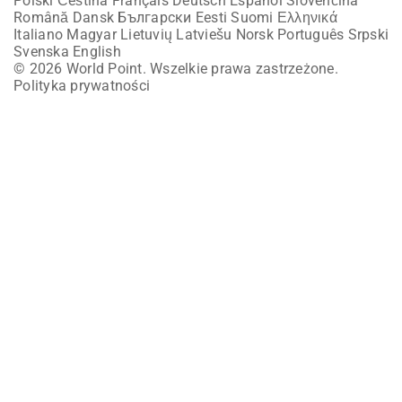
Polski
Čeština
Français
Deutsch
Español
Slovenčina
Română
Dansk
Български
Eesti
Suomi
Ελληνικά
Italiano
Magyar
Lietuvių
Latviešu
Norsk
Português
Srpski
Svenska
English
© 2026 World Point. Wszelkie prawa zastrzeżone.
Polityka prywatności