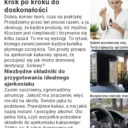
ajerkoniak kakaowy gotowy do
krok po kroku do
degustacji
doskonałości
Dobra, koniec teorii, czas na praktykę.
Przejdziemy przez ten proces razem, a ja
obiecuję, że będzie prościej, niż myślisz.
Kluczem jest cierpliwość i trzymanie się
kilku zasad. To nie są wyścigi. To rytuał,
Sekret promiennej cery,
którego zwieńczeniem będzie butelka
Twój najlepszy sprzymi
płynnego szczęścia. Ten prosty przepis
na ajerkoniak kakaowy sprawi, że
poczujesz się jak mistrz domowej
destylacji. Gotowy?
Niezbędne składniki do
przygotowania idealnego
ajerkoniaku
Zanim zaczniemy, zgromadźmy
amunicję. Jakość ma znaczenie, więc
Bezpieczne metody trans
nie idź na skróty. Świeże jajka to
podstawa. Prawdziwe kakao, a nie jakiś
napój instant. I porządny alkohol. Oto
pełna lista, czyli wszystkie potrzebne
składniki do ajerkoniaku kakaowego:
Żółtka jaj: 8 sztuk (koniecznie od