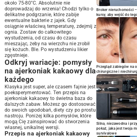
około 75-80°C. Absolutnie nie
doprowadzaj do wrzenia! Chodzi tylko o
Broker nieruchomości – 
delikatne podgrzanie, które zabije
kursy, aby wejść do teg
ewentualne bakterie z jajek. Gdy
osiągnie właściwą temperaturę, zdejmij z
ognia. Zostaw do całkowitego
wystudzenia, od czasu do czasu
mieszając, żeby na wierzchu nie zrobił
się kożuch. Ble. Po wystudzeniu likier
zgęstnieje.
Odkryj wariacje: pomysły
Przegląd zabiegów na 
na ajerkoniak kakaowy dla
chirurgiczne i niechirur
każdego
Klasyka jest super, ale czasem fajnie jest
poeksperymentować. Ten przepis na
ajerkoniak kakaowy to świetna baza do
dalszych zabaw. Możesz go dostosować
do swoich upodobań, diety czy po prostu
nastroju. Poniżej kilka pomysłów, które
mogą Cię zainspirować do stworzenia
Silna, niezawodna i pr
własnej, unikalnej wersji.
pokaż, jaka jest twoja 
Przepis na ajerkoniak kakaowy
survivalowe