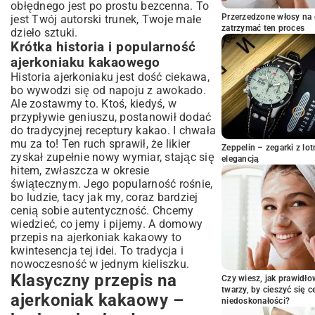
obłędnego jest po prostu bezcenna. To
Przepis na ajerkoniak kakaowy
bezalkoholowy – opcja dla dzieci i
Przerzedzone włosy na 
jest Twój autorski trunek, Twoje małe
zatrzymać ten proces
kierowców
dzieło sztuki.
Krótka historia i popularność
Wegańskie i bezlaktozowe wersje
ajerkoniaku – alternatywy dla osób z
ajerkoniaku kakaowego
nietolerancjami
Historia ajerkoniaku jest dość ciekawa,
Dodatkowe składniki, które wzbogacą Twój
bo wywodzi się od napoju z awokado.
domowy ajerkoniak
Ale zostawmy to. Ktoś, kiedyś, w
Serwowanie i przechowywanie
przypływie geniuszu, postanowił dodać
ajerkoniaku kakaowego – praktyczne
do tradycyjnej receptury kakao. I chwała
wskazówki
mu za to! Ten ruch sprawił, że likier
Zeppelin – zegarki z l
zyskał zupełnie nowy wymiar, stając się
Pomysły na drinki i desery z ajerkoniakiem
elegancją
hitem, zwłaszcza w okresie
kakaowym
świątecznym. Jego popularność rośnie,
Optymalne warunki i czas przechowywania
bo ludzie, tacy jak my, coraz bardziej
domowego specjału
cenią sobie autentyczność. Chcemy
Rozwiązywanie problemów i najczęściej
wiedzieć, co jemy i pijemy. A domowy
zadawane pytania o ajerkoniak
przepis na ajerkoniak kakaowy to
Co zrobić, gdy ajerkoniak się zwarzy –
kwintesencja tej idei. To tradycja i
szybkie porady
nowoczesność w jednym kieliszku.
Jak osiągnąć idealną gęstość i
Klasyczny przepis na
Czy wiesz, jak prawidł
aksamitność?
twarzy, by cieszyć się 
ajerkoniak kakaowy –
Podsumowanie – Twój domowy
niedoskonałości?