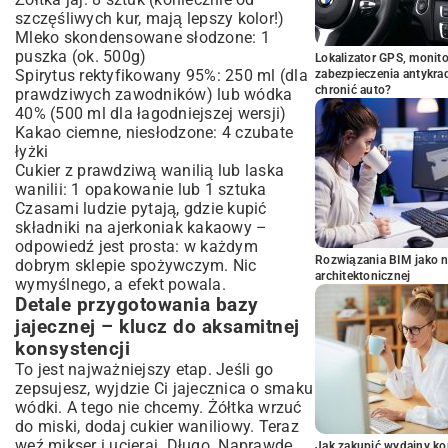
szczęśliwych kur, mają lepszy kolor!)
Mleko skondensowane słodzone: 1
puszka (ok. 500g)
Lokalizator GPS, monito
Spirytus rektyfikowany 95%: 250 ml (dla
zabezpieczenia antykra
chronić auto?
prawdziwych zawodników) lub wódka
40% (500 ml dla łagodniejszej wersji)
Kakao ciemne, niesłodzone: 4 czubate
łyżki
Cukier z prawdziwą wanilią lub laska
wanilii: 1 opakowanie lub 1 sztuka
Czasami ludzie pytają, gdzie kupić
składniki na ajerkoniak kakaowy –
odpowiedź jest prosta: w każdym
Rozwiązania BIM jako n
dobrym sklepie spożywczym. Nic
architektonicznej
wymyślnego, a efekt powala.
Detale przygotowania bazy
jajecznej – klucz do aksamitnej
konsystencji
To jest najważniejszy etap. Jeśli go
zepsujesz, wyjdzie Ci jajecznica o smaku
wódki. A tego nie chcemy. Żółtka wrzuć
do miski, dodaj cukier waniliowy. Teraz
weź mikser i ucieraj. Długo. Naprawdę
Jak zakupić wydajny ko