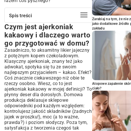
razem coś pysznego?
Spis treści
Zarabiaj na tym, że ni
jako dodatkowe źródło 
Czym jest ajerkoniak
Czym jest ajerkoniak kakaowy i
zakładu
dlaczego warto go przygotować w
kakaowy i dlaczego warto
domu?
go przygotować w domu?
Krótka historia i popularność ajerkoniaku
kakaowego
Zasadniczo, to aksamitny likier jajeczny
z potężnym kopem czekoladowym.
Klasyczny przepis na ajerkoniak
Klasyczny ajerkoniak, znany też jako
kakaowy – krok po kroku do
adwokat, spotyka się tu ze swoim
doskonałości
najlepszym przyjacielem – kakao. Efekt?
Niezbędne składniki do przygotowania
Coś znacznie ciekawszego niż obie te
idealnego ajerkoniaku
rzeczy osobno. Wiesz, co to jest
Atopowe zapalenie skór
Detale przygotowania bazy jajecznej –
ajerkoniak kakaowy w mojej definicji? To
ciało?
klucz do aksamitnej konsystencji
płynny deser dla dorosłych. Domowa
Integracja kakao i alkoholu – jak uzyskać
produkcja deklasuje sklepowe
głębię smaku?
odpowiedniki pod każdym względem:
Proces gotowania i studzenia –
kontrolujesz jakość składników (żadnych
zapewnienie trwałości i bezpieczeństwa
jajek w proszku!), moc (a to ważne,
Odkryj wariacje: pomysły na ajerkoniak
prawda?) i poziom słodyczy. Poza tym,
kakaowy dla każdego
satysfakcja z tworzenia czegoś tak