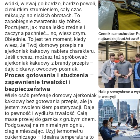
wódki, wlewaj go bardzo, bardzo powoli,
cieniutkim strumieniem, cały czas
miksując na niskich obrotach. To
zapobiegnie zwarzeniu się żółtek.
Poczujesz, jak masa lekko rzednie i
zaczyna pachnieć… no, wiesz czym.
Cennik samochodów Por
Obłędnie. To jest ten moment, kiedy
najbardziej budżetowe?
wiesz, że Twój domowy przepis na
ajerkoniak kakaowy nabiera charakteru.
Jeśli chcesz, możesz też spróbować
ajerkoniak kakaowy z brandy przepis –
daje ciekawy, owocowy posmak.
Proces gotowania i studzenia –
zapewnienie trwałości i
bezpieczeństwa
Hale przemysłowe a wyt
Wiele osób preferuje domowy ajerkoniak
inwestycji
kakaowy bez gotowania przepis, ale ja
jestem zwolennikiem pasteryzacji. Daje
to pewność i wydłuża trwałość. Całą
masę przelej do garnka z grubym dnem.
Podgrzewaj na minimalnym ogniu,
ciągle mieszając. Użyj termometru
cukierniczego – idealna temperatura to