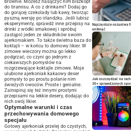
brownie. Możesz nasączyć nim biszkopt
do tiramisu. A co z drinkami? Dodaj go
do gorącej czekolady lub kawy, tworząc
pyszną wersję po irlandzku. Jeśli lubisz
eksperymenty, sprawdź inne
przepisy na
Najczęstsze oszustwa f
drinki z wódki smakowej
i spróbuj
uniknąć
zastąpić jeden ze składników swoim
ajerkoniakiem. To także świetna baza do
koktajli – w końcu to domowy likier. W
zimowe wieczory można go lekko
podgrzać, co czyni go jednym z
ciekawszych pomysłów na
rozgrzewające koktajle zimowe
. Moje
ulubione ajerkoniak kakaowy deser
pomysły to po prostu polanie nim
Jak oszczędzać na rac
30+ sprawdzonych sp
świeżych owoców. Proste i genialne.
Zainspiruj się też innymi
prostymi
przepisami na lekkie desery
, dodając do
nich swój likier.
Optymalne warunki i czas
przechowywania domowego
specjału
Gotowy ajerkoniak przelej do czystych,