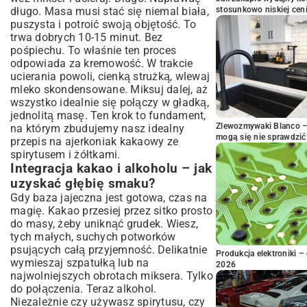
długo. Masa musi stać się niemal biała,
stosunkowo niskiej cen
puszysta i potroić swoją objętość. To
trwa dobrych 10-15 minut. Bez
pośpiechu. To właśnie ten proces
odpowiada za kremowość. W trakcie
ucierania powoli, cienką strużką, wlewaj
mleko skondensowane. Miksuj dalej, aż
wszystko idealnie się połączy w gładką,
jednolitą masę. Ten krok to fundament,
Zlewozmywaki Blanco – 
na którym zbudujemy nasz idealny
mogą się nie sprawdzić
przepis na ajerkoniak kakaowy ze
spirytusem i żółtkami.
Integracja kakao i alkoholu – jak
uzyskać głębię smaku?
Gdy baza jajeczna jest gotowa, czas na
magię. Kakao przesiej przez sitko prosto
do masy, żeby uniknąć grudek. Wiesz,
tych małych, suchych potworków
psujących całą przyjemność. Delikatnie
Produkcja elektroniki – 
wymieszaj szpatułką lub na
2026
najwolniejszych obrotach miksera. Tylko
do połączenia. Teraz alkohol.
Niezależnie czy używasz spirytusu, czy