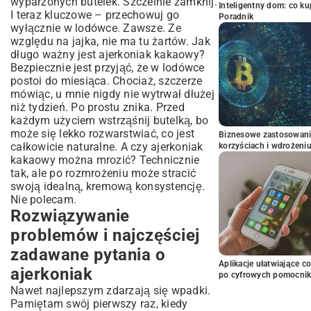
wyparzonych butelek. Szczelnie zamknij.
Inteligentny dom: co k
I teraz kluczowe – przechowuj go
Poradnik
wyłącznie w lodówce. Zawsze. Ze
względu na jajka, nie ma tu żartów. Jak
długo ważny jest ajerkoniak kakaowy?
Bezpiecznie jest przyjąć, że w lodówce
postoi do miesiąca. Chociaż, szczerze
mówiąc, u mnie nigdy nie wytrwał dłużej
niż tydzień. Po prostu znika. Przed
każdym użyciem wstrząśnij butelką, bo
może się lekko rozwarstwiać, co jest
Biznesowe zastosowani
całkowicie naturalne. A czy ajerkoniak
korzyściach i wdrożeni
kakaowy można mrozić? Technicznie
tak, ale po rozmrożeniu może stracić
swoją idealną, kremową konsystencję.
Nie polecam.
Rozwiązywanie
problemów i najczęściej
zadawane pytania o
Aplikacje ułatwiające c
ajerkoniak
po cyfrowych pomocni
Nawet najlepszym zdarzają się wpadki.
Pamiętam swój pierwszy raz, kiedy