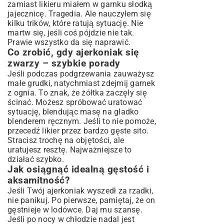
zamiast likieru miałem w garnku słodką
jajecznicę. Tragedia. Ale nauczyłem się
kilku trików, które ratują sytuację. Nie
martw się, jeśli coś pójdzie nie tak.
Prawie wszystko da się naprawić.
Co zrobić, gdy ajerkoniak się
zwarzy – szybkie porady
Jeśli podczas podgrzewania zauważysz
małe grudki, natychmiast zdejmij garnek
z ognia. To znak, że żółtka zaczęły się
ścinać. Możesz spróbować uratować
sytuację, blendując masę na gładko
blenderem ręcznym. Jeśli to nie pomoże,
przecedź likier przez bardzo gęste sito.
Stracisz trochę na objętości, ale
uratujesz resztę. Najważniejsze to
działać szybko.
Jak osiągnąć idealną gęstość i
aksamitność?
Jeśli Twój ajerkoniak wyszedł za rzadki,
nie panikuj. Po pierwsze, pamiętaj, że on
gęstnieje w lodówce. Daj mu szansę.
Jeśli po nocy w chłodzie nadal jest