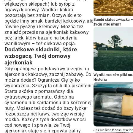
większych sklepach) lub syrop z
agawy/klonowy. Wódka i kakao
pozostają bez zmian. Oczywiście to
Bambi status związku 
będzie inny smak, bardziej kokosowy, ale
życiu miłosnym?
równie pyszny i kremowy. Można też
znaleźć przepis na ajerkoniak kakaowy
bez jajek, który bazuje na budyniu
waniliowym – też ciekawa opcja.
Dodatkowe składniki, które
wzbogacą Twój domowy
ajerkoniak
Gdy opanujesz podstawowy przepis na
ajerkoniak kakaowy, zacznij zabawę. Co
Wyniki meczów piłki noż
można dodać? Ogranicza Cię tylko
Historia
wyobraźnia. Szczypta chili dla pikanterii.
Starta skórka z pomarańczy dla
cytrusowego aromatu. Odrobina
cynamonu lub kardamonu dla korzennej
nuty. Możesz też dodać do bazy łyżkę
rozpuszczalnej kawy, tworząc wersję
mokka. Każdy z tych dodatków wnosi
coś nowego i sprawia, że Twój
ajerkoniak staje się niepowtarzalny.
Jak uniknąć oszustw h