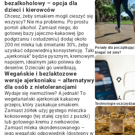
bezalkoholowy – opcja dla
dzieci i kierowców
Chcesz, żeby smakiem mogli cieszyć się
wszyscy? Nie ma problemu. Po prostu
pomiń alkohol. Zamiast niego, do
gotowej bazy jajeczno-kakaowej (po
podgrzaniu i ostudzeniu) dodaj około
200 ml mleka lub śmietanki 30%, żeby
Porady dla początkując
uzyskać odpowiednią konsystencję. Taki
biegać od zera?
„ajerkoniak” będzie pysznym, kremowym
napojem, idealnym jako polewa do
deserów. Dzieciaki go uwielbiają.
Wegańskie i bezlaktozowe
wersje ajerkoniaku – alternatywy
dla osób z nietolerancjami
Wydaje się niemożliwe? A jednak! To
wegetariański ajerkoniak kakaowy
Technologie oszczędzan
przepis, który zaskakuje smakiem.
Zamiast żółtek użyj gęstego mleczka
kokosowego (tej stałej części z puszki)
lub gotowego kremu z nerkowców.
Zamiast mleka skondensowanego –
jego wegański odpowiednik (dostępny w