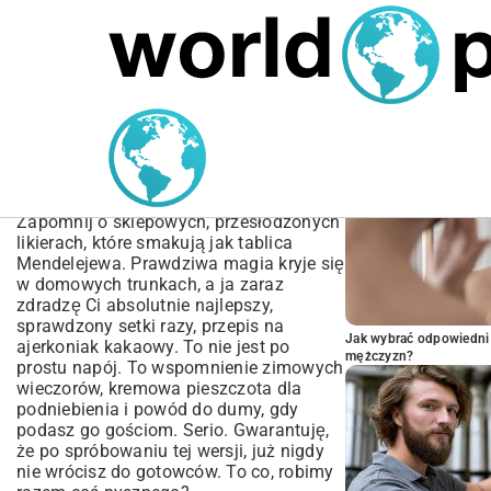
MARIUSZ ŁAMAGA
05.10.2025
BIZNES
POPULARNE A
Przepis na Ajerkoniak
Kakaowy: Domowy Likier
Krok po Kroku
Zapomnij o sklepowych, przesłodzonych
likierach, które smakują jak tablica
Mendelejewa. Prawdziwa magia kryje się
w domowych trunkach, a ja zaraz
zdradzę Ci absolutnie najlepszy,
sprawdzony setki razy, przepis na
Jak wybrać odpowiedni 
ajerkoniak kakaowy. To nie jest po
mężczyzn?
prostu napój. To wspomnienie zimowych
wieczorów, kremowa pieszczota dla
podniebienia i powód do dumy, gdy
podasz go gościom. Serio. Gwarantuję,
że po spróbowaniu tej wersji, już nigdy
nie wrócisz do gotowców. To co, robimy