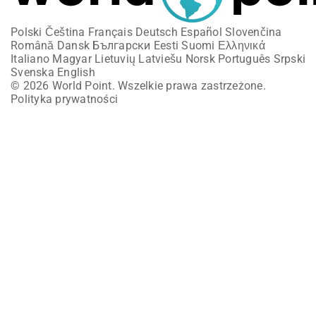
Polski
Čeština
Français
Deutsch
Español
Slovenčina
Română
Dansk
Български
Eesti
Suomi
Ελληνικά
Italiano
Magyar
Lietuvių
Latviešu
Norsk
Português
Srpski
Svenska
English
© 2026 World Point. Wszelkie prawa zastrzeżone.
Polityka prywatności