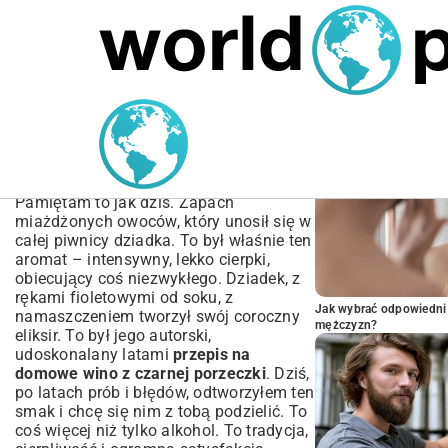
MARIUSZ ŁAMAGA
04.10.2025
SPORT
POPULARNE A
Przepis na domowe wino z
czarnej porzeczki –
Kompletny poradnik
Pamiętam to jak dziś. Zapach
miażdżonych owoców, który unosił się w
całej piwnicy dziadka. To był właśnie ten
aromat – intensywny, lekko cierpki,
obiecujący coś niezwykłego. Dziadek, z
rękami fioletowymi od soku, z
Jak wybrać odpowiedni 
namaszczeniem tworzył swój coroczny
mężczyzn?
eliksir. To był jego autorski,
udoskonalany latami
przepis na
domowe wino z czarnej porzeczki
. Dziś,
po latach prób i błędów, odtworzyłem ten
smak i chcę się nim z tobą podzielić. To
coś więcej niż tylko alkohol. To tradycja,