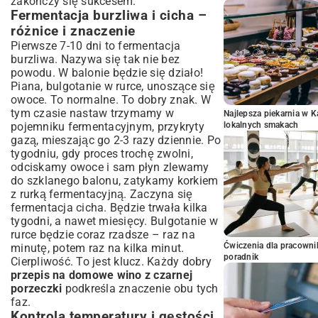
zakończy się sukcesem.
Fermentacja burzliwa i cicha –
różnice i znaczenie
Pierwsze 7-10 dni to fermentacja
burzliwa. Nazywa się tak nie bez
powodu. W balonie będzie się działo!
Piana, bulgotanie w rurce, unoszące się
owoce. To normalne. To dobry znak. W
tym czasie nastaw trzymamy w
Najlepsza piekarnia w 
pojemniku fermentacyjnym, przykryty
lokalnych smakach
gazą, mieszając go 2-3 razy dziennie. Po
tygodniu, gdy proces trochę zwolni,
odciskamy owoce i sam płyn zlewamy
do szklanego balonu, zatykamy korkiem
z rurką fermentacyjną. Zaczyna się
fermentacja cicha. Będzie trwała kilka
tygodni, a nawet miesięcy. Bulgotanie w
rurce będzie coraz rzadsze – raz na
Ćwiczenia dla pracown
minutę, potem raz na kilka minut.
poradnik
Cierpliwość. To jest klucz. Każdy dobry
przepis na domowe wino z czarnej
porzeczki
podkreśla znaczenie obu tych
faz.
Kontrola temperatury i gęstości