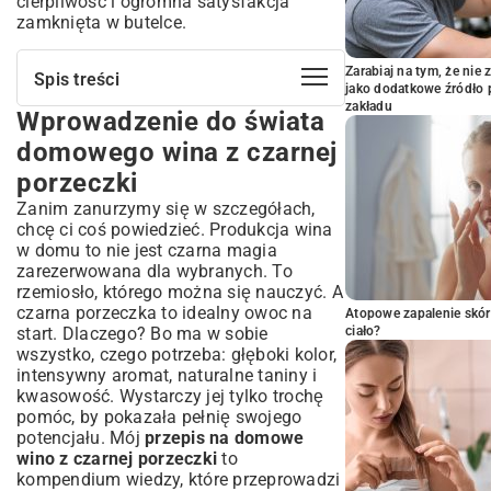
cierpliwość i ogromna satysfakcja
zamknięta w butelce.
Zarabiaj na tym, że ni
Spis treści
jako dodatkowe źródło 
zakładu
Wprowadzenie do świata
Wprowadzenie do świata domowego
wina z czarnej porzeczki
domowego wina z czarnej
Dlaczego warto zrobić własne wino
porzeczki
porzeczkowe?
Zanim zanurzymy się w szczegółach,
Niezbędne składniki i sprzęt –
chcę ci coś powiedzieć. Produkcja wina
kompleksowa lista
w domu to nie jest czarna magia
Jak wybrać najlepsze porzeczki do wina?
zarezerwowana dla wybranych. To
Sprzęt winiarski, którego potrzebujesz w
rzemiosło, którego można się nauczyć. A
domu
czarna porzeczka to idealny owoc na
Atopowe zapalenie skór
Krok po kroku: przygotowanie nastawu
start. Dlaczego? Bo ma w sobie
ciało?
na wino porzeczkowe
wszystko, czego potrzeba: głęboki kolor,
intensywny aromat, naturalne taniny i
Mielenie i tłoczenie porzeczek – podstawy
kwasowość. Wystarczy jej tylko trochę
Przygotowanie syropu cukrowego do wina
pomóc, by pokazała pełnię swojego
Dodanie drożdży winiarskich i pożywki –
potencjału. Mój
przepis na domowe
klucz do sukcesu
wino z czarnej porzeczki
to
Fermentacja – klucz do udanego wina z
kompendium wiedzy, które przeprowadzi