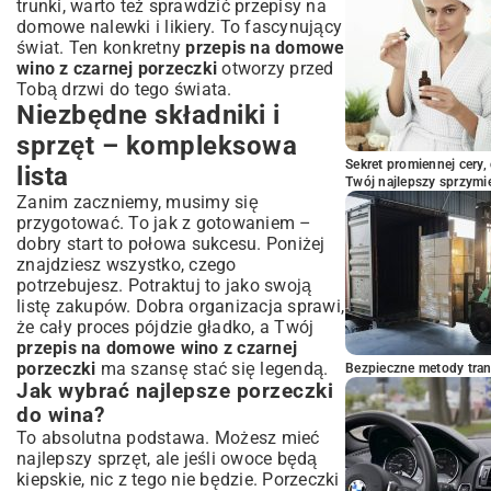
trunki, warto też sprawdzić
przepisy na
domowe nalewki i likiery
. To fascynujący
świat. Ten konkretny
przepis na domowe
wino z czarnej porzeczki
otworzy przed
Tobą drzwi do tego świata.
Niezbędne składniki i
sprzęt – kompleksowa
Sekret promiennej cery,
lista
Twój najlepszy sprzymi
Zanim zaczniemy, musimy się
przygotować. To jak z gotowaniem –
dobry start to połowa sukcesu. Poniżej
znajdziesz wszystko, czego
potrzebujesz. Potraktuj to jako swoją
listę zakupów. Dobra organizacja sprawi,
że cały proces pójdzie gładko, a Twój
przepis na domowe wino z czarnej
porzeczki
ma szansę stać się legendą.
Bezpieczne metody trans
Jak wybrać najlepsze porzeczki
do wina?
To absolutna podstawa. Możesz mieć
najlepszy sprzęt, ale jeśli owoce będą
kiepskie, nic z tego nie będzie. Porzeczki