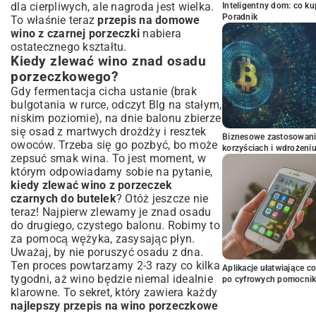
dla cierpliwych, ale nagroda jest wielka.
Inteligentny dom: co k
Poradnik
To właśnie teraz
przepis na domowe
wino z czarnej porzeczki
nabiera
ostatecznego kształtu.
Kiedy zlewać wino znad osadu
porzeczkowego?
Gdy fermentacja cicha ustanie (brak
bulgotania w rurce, odczyt Blg na stałym,
niskim poziomie), na dnie balonu zbierze
się osad z martwych drożdży i resztek
Biznesowe zastosowani
owoców. Trzeba się go pozbyć, bo może
korzyściach i wdrożeni
zepsuć smak wina. To jest moment, w
którym odpowiadamy sobie na pytanie,
kiedy zlewać wino z porzeczek
czarnych do butelek
? Otóż jeszcze nie
teraz! Najpierw zlewamy je znad osadu
do drugiego, czystego balonu. Robimy to
za pomocą wężyka, zasysając płyn.
Uważaj, by nie poruszyć osadu z dna.
Ten proces powtarzamy 2-3 razy co kilka
Aplikacje ułatwiające c
tygodni, aż wino będzie niemal idealnie
po cyfrowych pomocni
klarowne. To sekret, który zawiera każdy
najlepszy przepis na wino porzeczkowe