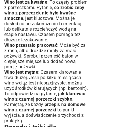
Wino jest za kwaśne
: To częsty problem
z porzeczkami. Pytanie,
co zrobić żeby
wino z porzeczek nie było kwaśne
smaczne
, jest kluczowe. Można je
dosłodzić po zakończeniu fermentacji
lub delikatnie rozcieńczyć wodą na
etapie nastawu. Czasem pomaga też
dłuższe leżakowanie.
Wino przestało pracować
: Może być za
zimno, albo drożdże miały za mało
pożywki. Spróbuj przenieść balon w
cieplejsze miejsce lub dodać nową
porcję pożywki.
Wino jest mętne
: Czasem klarowanie
trwa dłużej. Jeśli po kilku miesiącach
wino wciąż jest nieprzejrzyste, można
użyć środków klarujących (np. bentonit).
To odpowiedź na pytanie,
jak klarować
wino z czarnej porzeczki szybko
.
Pamiętaj, że każdy
przepis na domowe
wino z czarnej porzeczki
to punkt
wyjścia, a doświadczenie przychodzi z
praktyką.