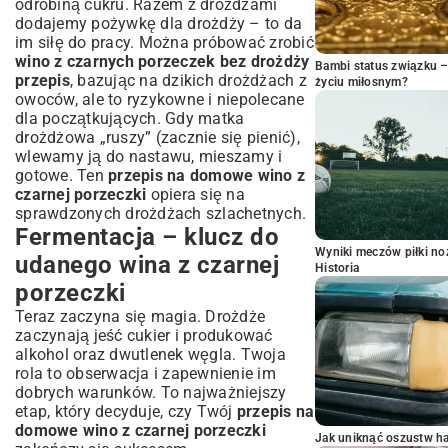
odrobiną cukru. Razem z drożdżami
dodajemy pożywkę dla drożdży – to da
im siłę do pracy. Można próbować zrobić
wino z czarnych porzeczek bez drożdży
Bambi status związku 
przepis
, bazując na dzikich drożdżach z
życiu miłosnym?
owoców, ale to ryzykowne i niepolecane
dla początkujących. Gdy matka
drożdżowa „ruszy” (zacznie się pienić),
wlewamy ją do nastawu, mieszamy i
gotowe. Ten
przepis na domowe wino z
czarnej porzeczki
opiera się na
sprawdzonych drożdżach szlachetnych.
Fermentacja – klucz do
Wyniki meczów piłki noż
udanego wina z czarnej
Historia
porzeczki
Teraz zaczyna się magia. Drożdże
zaczynają jeść cukier i produkować
alkohol oraz dwutlenek węgla. Twoja
rola to obserwacja i zapewnienie im
dobrych warunków. To najważniejszy
etap, który decyduje, czy Twój
przepis na
domowe wino z czarnej porzeczki
Jak uniknąć oszustw h