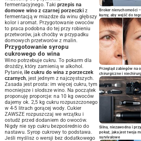
fermentacyjnego. Taki
przepis na
domowe wino z czarnej porzeczki
z
Broker nieruchomości – 
kursy, aby wejść do teg
fermentacją w miazdze da winu głębszy
kolor i aromat. Przygotowanie owoców
to praca podobna do tej przy robieniu
przetworów, jak choćby w przypadku
domowych przetworów z malin
.
Przygotowanie syropu
cukrowego do wina
Wino potrzebuje cukru. To pokarm dla
drożdży, który zamienią w alkohol.
Przegląd zabiegów na 
Pytanie,
ile cukru do wina z porzeczek
chirurgiczne i niechirur
czarnych
, jest jednym z najczęstszych.
Zasada jest prosta: im więcej cukru, tym
mocniejsze i słodsze wino. Na początek
proponuję proporcje: na 10 kg owoców
dajemy ok. 2,5 kg cukru rozpuszczonego
w 4-5 litrach gorącej wody. Cukier
ZAWSZE rozpuszczaj we wrzątku i
ostudź przed dodaniem do owoców.
Nigdy nie syp cukru bezpośrednio do
Silna, niezawodna i pr
nastawu. Syrop cukrowy to podstawa.
pokaż, jaka jest twoja 
Jeśli myślisz o wersji bez dodatkowego
survivalowe