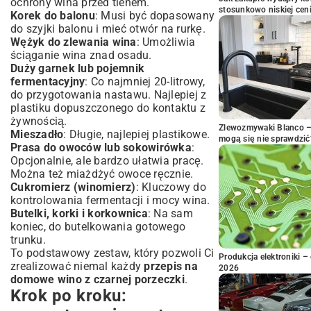
ochrony wina przed tlenem.
stosunkowo niskiej cen
Korek do balonu
: Musi być dopasowany
do szyjki balonu i mieć otwór na rurkę.
Wężyk do zlewania wina
: Umożliwia
ściąganie wina znad osadu.
Duży garnek lub pojemnik
fermentacyjny
: Co najmniej 20-litrowy,
do przygotowania nastawu. Najlepiej z
plastiku dopuszczonego do kontaktu z
żywnością.
Zlewozmywaki Blanco – 
Mieszadło
: Długie, najlepiej plastikowe.
mogą się nie sprawdzić
Prasa do owoców lub sokowirówka
:
Opcjonalnie, ale bardzo ułatwia pracę.
Można też miażdżyć owoce ręcznie.
Cukromierz (winomierz)
: Kluczowy do
kontrolowania fermentacji i mocy wina.
Butelki, korki i korkownica
: Na sam
koniec, do butelkowania gotowego
trunku.
To podstawowy zestaw, który pozwoli Ci
Produkcja elektroniki – 
zrealizować niemal każdy
przepis na
2026
domowe wino z czarnej porzeczki
.
Krok po kroku: