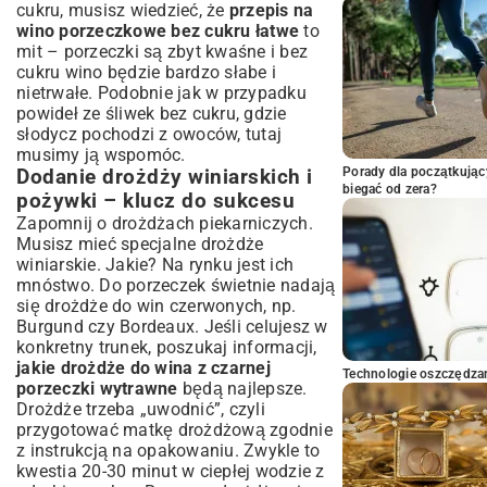
cukru, musisz wiedzieć, że
przepis na
wino porzeczkowe bez cukru łatwe
to
mit – porzeczki są zbyt kwaśne i bez
cukru wino będzie bardzo słabe i
nietrwałe. Podobnie jak w przypadku
powideł ze śliwek bez cukru
, gdzie
słodycz pochodzi z owoców, tutaj
musimy ją wspomóc.
Porady dla początkując
Dodanie drożdży winiarskich i
biegać od zera?
pożywki – klucz do sukcesu
Zapomnij o drożdżach piekarniczych.
Musisz mieć specjalne drożdże
winiarskie. Jakie? Na rynku jest ich
mnóstwo. Do porzeczek świetnie nadają
się drożdże do win czerwonych, np.
Burgund czy Bordeaux. Jeśli celujesz w
konkretny trunek, poszukaj informacji,
jakie drożdże do wina z czarnej
Technologie oszczędzan
porzeczki wytrawne
będą najlepsze.
Drożdże trzeba „uwodnić”, czyli
przygotować matkę drożdżową zgodnie
z instrukcją na opakowaniu. Zwykle to
kwestia 20-30 minut w ciepłej wodzie z