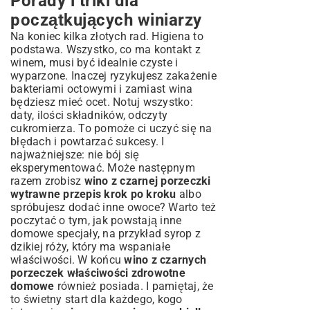
Porady i triki dla
początkujących winiarzy
Na koniec kilka złotych rad. Higiena to
podstawa. Wszystko, co ma kontakt z
winem, musi być idealnie czyste i
wyparzone. Inaczej ryzykujesz zakażenie
bakteriami octowymi i zamiast wina
będziesz mieć ocet. Notuj wszystko:
daty, ilości składników, odczyty
cukromierza. To pomoże ci uczyć się na
błędach i powtarzać sukcesy. I
najważniejsze: nie bój się
eksperymentować. Może następnym
razem zrobisz
wino z czarnej porzeczki
wytrawne przepis krok po kroku
albo
spróbujesz dodać inne owoce? Warto też
poczytać o tym, jak powstają inne
domowe specjały, na przykład
syrop z
dzikiej róży
, który ma wspaniałe
właściwości. W końcu
wino z czarnych
porzeczek właściwości zdrowotne
domowe
również posiada. I pamiętaj, że
to świetny start dla każdego, kogo