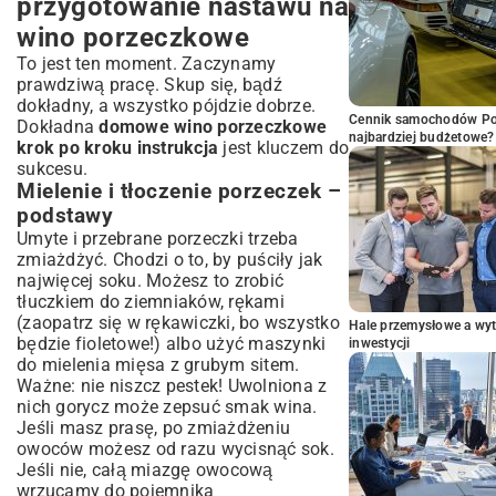
przygotowanie nastawu na
wino porzeczkowe
To jest ten moment. Zaczynamy
prawdziwą pracę. Skup się, bądź
dokładny, a wszystko pójdzie dobrze.
Cennik samochodów Por
Dokładna
domowe wino porzeczkowe
najbardziej budżetowe?
krok po kroku instrukcja
jest kluczem do
sukcesu.
Mielenie i tłoczenie porzeczek –
podstawy
Umyte i przebrane porzeczki trzeba
zmiażdżyć. Chodzi o to, by puściły jak
najwięcej soku. Możesz to zrobić
tłuczkiem do ziemniaków, rękami
(zaopatrz się w rękawiczki, bo wszystko
Hale przemysłowe a wyt
będzie fioletowe!) albo użyć maszynki
inwestycji
do mielenia mięsa z grubym sitem.
Ważne: nie niszcz pestek! Uwolniona z
nich gorycz może zepsuć smak wina.
Jeśli masz prasę, po zmiażdżeniu
owoców możesz od razu wycisnąć sok.
Jeśli nie, całą miazgę owocową
wrzucamy do pojemnika