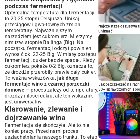
podczas fermentacji
Optymalna temperatura dla fermentacji
to 20-25 stopni Celsjusza. Unikaj
przeciągów i gwałtownych zmian
Najczęstsze oszustwa f
temperatury. Najważniejszym
uniknąć
narzędziem jest cukromierz. Mierzymy
nim tzw. stopnie Ballinga (Blg). Na
początku fermentacji odczyt powinien
wynosić ok. 22-25 Blg. W miarę postępu
fermentacji, cukier będzie spadał. Kiedy
cukromierz pokaże 0-2 Blg, oznacza to,
że drożdże przerobiły prawie cały cukier.
To ważna wskazówka,
jak długo
fermentuje wino z czarnej porzeczki
Jak oszczędzać na rac
domowe
– proces zależy od temperatury,
30+ sprawdzonych sp
drożdży i ilości cukru, ale ten wskaźnik
jest uniwersalny.
Klarowanie, zlewanie i
dojrzewanie wina
Fermentacja się skończyła. Ale to nie
koniec pracy. Przed nami proces
uszlachetniania naszego trunku. To etap