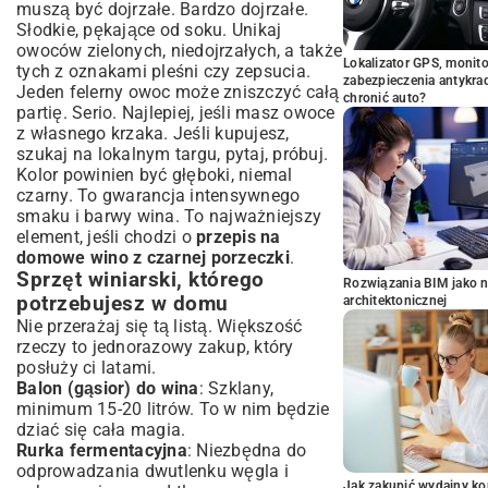
muszą być dojrzałe. Bardzo dojrzałe.
Słodkie, pękające od soku. Unikaj
owoców zielonych, niedojrzałych, a także
Lokalizator GPS, monito
tych z oznakami pleśni czy zepsucia.
zabezpieczenia antykra
Jeden felerny owoc może zniszczyć całą
chronić auto?
partię. Serio. Najlepiej, jeśli masz owoce
z własnego krzaka. Jeśli kupujesz,
szukaj na lokalnym targu, pytaj, próbuj.
Kolor powinien być głęboki, niemal
czarny. To gwarancja intensywnego
smaku i barwy wina. To najważniejszy
element, jeśli chodzi o
przepis na
domowe wino z czarnej porzeczki
.
Sprzęt winiarski, którego
Rozwiązania BIM jako n
potrzebujesz w domu
architektonicznej
Nie przerażaj się tą listą. Większość
rzeczy to jednorazowy zakup, który
posłuży ci latami.
Balon (gąsior) do wina
: Szklany,
minimum 15-20 litrów. To w nim będzie
dziać się cała magia.
Rurka fermentacyjna
: Niezbędna do
odprowadzania dwutlenku węgla i
Jak zakupić wydajny ko