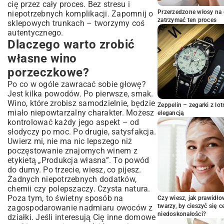
czarnej porzeczki
cię przez cały proces. Bez stresu i
Przerzedzone włosy na 
niepotrzebnych komplikacji. Zapomnij o
Fermentacja burzliwa i cicha – różnice i
zatrzymać ten proces
znaczenie
sklepowych trunkach – tworzymy coś
autentycznego.
Kontrola temperatury i gęstości podczas
Dlaczego warto zrobić
fermentacji
Klarowanie, zlewanie i dojrzewanie wina
własne wino
Kiedy zlewać wino znad osadu
porzeczkowe?
porzeczkowego?
Po co w ogóle zawracać sobie głowę?
Jak długo dojrzewa wino z czarnej
Jest kilka powodów. Po pierwsze, smak.
porzeczki?
Wino, które zrobisz samodzielnie, będzie
Najczęstsze problemy i rozwiązania w
Zeppelin – zegarki z l
miało niepowtarzalny charakter. Możesz
elegancją
domowej produkcji wina
kontrolować każdy jego aspekt – od
Porady i triki dla początkujących
słodyczy po moc. Po drugie, satysfakcja.
winiarzy
Uwierz mi, nie ma nic lepszego niż
Podsumowanie: ciesz się smakiem
poczęstowanie znajomych winem z
własnego wina porzeczkowego
etykietą „Produkcja własna”. To powód
do dumy. Po trzecie, wiesz, co pijesz.
Żadnych niepotrzebnych dodatków,
chemii czy polepszaczy. Czysta natura.
Poza tym, to świetny sposób na
Czy wiesz, jak prawidł
twarzy, by cieszyć się 
zagospodarowanie nadmiaru owoców z
niedoskonałości?
działki. Jeśli interesują Cię inne domowe