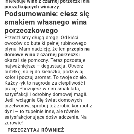
interesuje
wino z czarnej porzeczki dla
początkujących winiarzy
.
Podsumowanie: ciesz się
smakiem własnego wina
porzeczkowego
Przeszliśmy długą drogę. Od kiści
owoców do butelki pełnej rubinowego
płynu. Mam nadzieję, że ten
przepis na
domowe wino z czarnej porzeczki
okazał się pomocny. Teraz pozostaje
najważniejsze – degustacja. Otwórz
butelkę, nalej do kieliszka, podziwiaj
kolor i poczuj aromat. To twoje dzieło.
Każdy łyk to nagroda za cierpliwość i
pracę. Poczujesz w nim smak lata,
satysfakcji i odrobiny domowej magii.
Jeśli wciągnie Cię świat domowych
przetworów, spróbuj też zrobić
kompot z
dyni
– to zupełnie inne, ale równie
satysfakcjonujące doświadczenie. Na
zdrowie!
PRZECZYTAJ RÓWNIEŻ