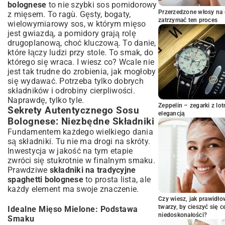
bolognese
to nie szybki sos pomidorowy
Wariacje i Ulepszenia: Odkryj Nowe Smaki
Przerzedzone włosy na 
Bolognese
z mięsem. To ragù. Gęsty, bogaty,
zatrzymać ten proces
wielowymiarowy sos, w którym mięso
Serwowanie i Przechowywanie: Ciesz Się
jest gwiazdą, a pomidory grają rolę
Smakiem Dłużej
drugoplanową, choć kluczową. To danie,
Podsumowanie: Twoje Najlepsze Domowe
które łączy ludzi przy stole. To smak, do
Spaghetti Bolognese
którego się wraca. I wiesz co? Wcale nie
jest tak trudne do zrobienia, jak mogłoby
się wydawać. Potrzeba tylko dobrych
składników i odrobiny cierpliwości.
Naprawdę, tylko tyle.
Zeppelin – zegarki z l
Sekrety Autentycznego Sosu
elegancją
Bolognese: Niezbędne Składniki
Fundamentem każdego wielkiego dania
są składniki. Tu nie ma drogi na skróty.
Inwestycja w jakość na tym etapie
zwróci się stukrotnie w finalnym smaku.
Prawdziwe
składniki na tradycyjne
spaghetti bolognese
to prosta lista, ale
każdy element ma swoje znaczenie.
Czy wiesz, jak prawidł
twarzy, by cieszyć się 
Idealne Mięso Mielone: Podstawa
niedoskonałości?
Smaku