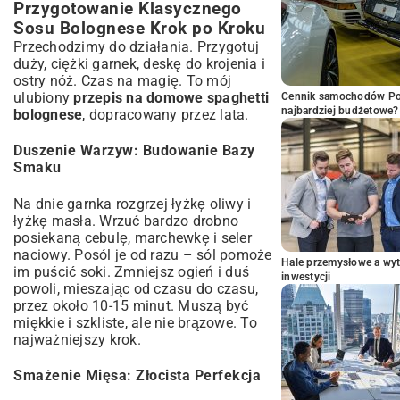
Przygotowanie Klasycznego
Sosu Bolognese Krok po Kroku
Przechodzimy do działania. Przygotuj
duży, ciężki garnek, deskę do krojenia i
ostry nóż. Czas na magię. To mój
ulubiony
przepis na domowe spaghetti
Cennik samochodów Por
najbardziej budżetowe?
bolognese
, dopracowany przez lata.
Duszenie Warzyw: Budowanie Bazy
Smaku
Na dnie garnka rozgrzej łyżkę oliwy i
łyżkę masła. Wrzuć bardzo drobno
posiekaną cebulę, marchewkę i seler
naciowy. Posól je od razu – sól pomoże
Hale przemysłowe a wyt
im puścić soki. Zmniejsz ogień i duś
inwestycji
powoli, mieszając od czasu do czasu,
przez około 10-15 minut. Muszą być
miękkie i szkliste, ale nie brązowe. To
najważniejszy krok.
Smażenie Mięsa: Złocista Perfekcja