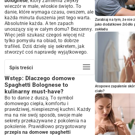
bolognese
, który zamienia zwykły
wieczór w małe, włoskie święto. To
danie, które wymaga czasu, owszem, ale
każda minuta duszenia jest tego warta.
Zarabiaj na tym, że ni
Absolutnie każda. A ten zapach
jako dodatkowe źródło 
unoszący się w całym domu? Bezcenny.
zakładu
Więc jeśli szukasz czegoś więcej niż
tylko pomysłu na obiad, to dobrze
trafiłeś. Dziś dzielę się sekretem, jak
stworzyć coś naprawdę wyjątkowego.
Spis treści
Wstęp: Dlaczego domowe
Wstęp: Dlaczego domowe Spaghetti
Bolognese to kulinarny must-have?
Spaghetti Bolognese to
Atopowe zapalenie skór
Sekrety Autentycznego Sosu Bolognese:
kulinarny must-have?
ciało?
Niezbędne Składniki
Bo to danie z duszą. To symbol
Przygotowanie Klasycznego Sosu
domowego ciepła, komfortu i
Bolognese Krok po Kroku
prawdziwej, niespiesznej kuchni. Każdy
Jak Długo Dusić Sos Bolognese dla
ma na nie swój sposób, swoje małe
Optymalnego Smaku?
sekrety przekazywane z pokolenia na
Idealny Makaron Spaghetti: Jak Ugotować
pokolenie. Prawidłowo przygotowany
Al Dente?
przepis na domowe spaghetti