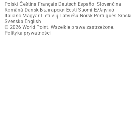
Polski
Čeština
Français
Deutsch
Español
Slovenčina
Română
Dansk
Български
Eesti
Suomi
Ελληνικά
Italiano
Magyar
Lietuvių
Latviešu
Norsk
Português
Srpski
Svenska
English
© 2026 World Point. Wszelkie prawa zastrzeżone.
Polityka prywatności