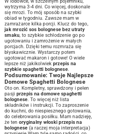
W lodówce, w szczelnym pojemniku,
wytrzyma 3-4 dni. Co więcej, doskonale
się mrozi. To mój sposób na szybki
obiad w tygodniu. Zawsze mam w
zamrażarce kilka porcji. Klucz do tego,
jak mrozić sos bolognese bez utraty
smaku
, to szybkie schłodzenie go po
ugotowaniu i zamrożenie w małych
porcjach. Dzięki temu rozmraża się
błyskawicznie. Wystarczy potem
ugotować makaron i gotowe! O wiele
lepsze niż jakikolwiek
przepis na
szybkie spaghetti bolognese
.
Podsumowanie: Twoje Najlepsze
Domowe Spaghetti Bolognese
Oto on. Kompletny, sprawdzony i pełen
pasji
przepis na domowe spaghetti
bolognese
. To więcej niż lista
składników i instrukcji. To zaproszenie
do kuchni, do niespiesznego gotowania,
do celebrowania posiłku. Mam nadzieję,
że ten
oryginalny włoski przepis na
bolognese
(a raczej moja interpretacja)
przyniesie Wam tyle samo radości, co