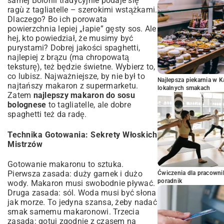
samej Bolonii tradycyjnie podaje się
ragù z tagliatelle – szerokimi wstążkami.
Dlaczego? Bo ich porowata
powierzchnia lepiej „łapie” gęsty sos. Ale
hej, kto powiedział, że musimy być
purystami? Dobrej jakości spaghetti,
najlepiej z brązu (ma chropowatą
teksturę), też będzie świetne. Wybierz to,
co lubisz. Najważniejsze, by nie był to
Najlepsza piekarnia w 
najtańszy makaron z supermarketu.
lokalnych smakach
Zatem
najlepszy makaron do sosu
bolognese
to tagliatelle, ale dobre
spaghetti też da radę.
Technika Gotowania: Sekrety Włoskich
Mistrzów
Gotowanie makaronu to sztuka.
Pierwsza zasada: duży garnek i dużo
Ćwiczenia dla pracown
poradnik
wody. Makaron musi swobodnie pływać.
Druga zasada: sól. Woda musi być słona
jak morze. To jedyna szansa, żeby nadać
smak samemu makaronowi. Trzecia
zasada: gotuj zgodnie z czasem na