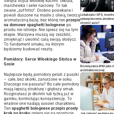
Święta trójca włoskiej kuchni: cebula,
marchewka i seler naciowy. To tak
zwane „soffritto”. Drobno posiekane i
powoli duszone na maśle z oliwą, tworzą
Lokalizator GPS, monito
zabezpieczenia antykra
aromatyczną bazę, bez której ten
przepis
chronić auto?
na domowe spaghetti bolognese
po
prostu nie istnieje. Nie spiesz się na tym
etapie. Warzywa muszą się zeszklić,
zmięknąć i uwolnić całą swoją słodycz.
To fundament smaku, na którym
będziemy budować resztę.
Pomidory: Serce Włoskiego Słońca w
Sosie
Rozwiązania BIM jako n
architektonicznej
Najlepsze będą pomidory pelati z puszki
– całe, bez skórki, zanurzone w soku.
Dlaczego nie passata? Bo całe pomidory
mają lepszą strukturę i głębszy smak.
Rozgniatasz je dłońmi lub łyżką już w
garnku, kontrolując konsystencję. To
właśnie one nadają sosowi charakteru.
Ten
spaghetti bolognese przepis prosty
krok po kroku
opiera się na prostocie
Jak zakupić wydajny ko