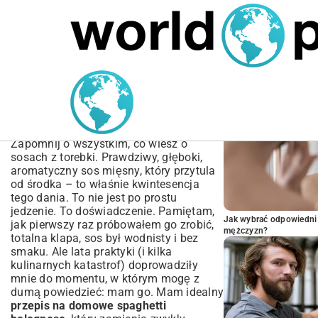
MARIUSZ ŁAMAGA
05.10.2025
SPORT
POPULARNE A
Przepis na Domowe
Spaghetti Bolognese:
Autentyczny Włoski Smak
Zapomnij o wszystkim, co wiesz o
sosach z torebki. Prawdziwy, głęboki,
aromatyczny sos mięsny, który przytula
od środka – to właśnie kwintesencja
tego dania. To nie jest po prostu
jedzenie. To doświadczenie. Pamiętam,
Jak wybrać odpowiedni 
jak pierwszy raz próbowałem go zrobić,
mężczyzn?
totalna klapa, sos był wodnisty i bez
smaku. Ale lata praktyki (i kilka
kulinarnych katastrof) doprowadziły
mnie do momentu, w którym mogę z
dumą powiedzieć: mam go. Mam idealny
przepis na domowe spaghetti