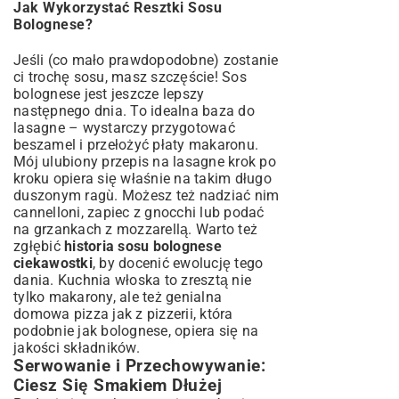
Jak Wykorzystać Resztki Sosu
Bolognese?
Jeśli (co mało prawdopodobne) zostanie
ci trochę sosu, masz szczęście! Sos
bolognese jest jeszcze lepszy
następnego dnia. To idealna baza do
lasagne – wystarczy przygotować
beszamel i przełożyć płaty makaronu.
Mój ulubiony
przepis na lasagne krok po
kroku
opiera się właśnie na takim długo
duszonym ragù. Możesz też nadziać nim
cannelloni, zapiec z gnocchi lub podać
na grzankach z mozzarellą. Warto też
zgłębić
historia sosu bolognese
ciekawostki
, by docenić ewolucję tego
dania. Kuchnia włoska to zresztą nie
tylko makarony, ale też genialna
domowa pizza jak z pizzerii
, która
podobnie jak bolognese, opiera się na
jakości składników.
Serwowanie i Przechowywanie:
Ciesz Się Smakiem Dłużej