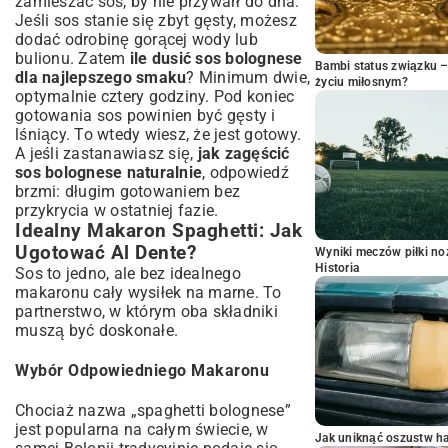
zamieszać sos, by nie przywarł do dna.
Jeśli sos stanie się zbyt gęsty, możesz
dodać odrobinę gorącej wody lub
bulionu. Zatem
ile dusić sos bolognese
Bambi status związku 
dla najlepszego smaku
? Minimum dwie,
życiu miłosnym?
optymalnie cztery godziny. Pod koniec
gotowania sos powinien być gęsty i
lśniący. To wtedy wiesz, że jest gotowy.
A jeśli zastanawiasz się,
jak zagęścić
sos bolognese naturalnie
, odpowiedź
brzmi: długim gotowaniem bez
przykrycia w ostatniej fazie.
Idealny Makaron Spaghetti: Jak
Ugotować Al Dente?
Wyniki meczów piłki noż
Historia
Sos to jedno, ale bez idealnego
makaronu cały wysiłek na marne. To
partnerstwo, w którym oba składniki
muszą być doskonałe.
Wybór Odpowiedniego Makaronu
Chociaż nazwa „spaghetti bolognese”
jest popularna na całym świecie, w
Jak uniknąć oszustw h