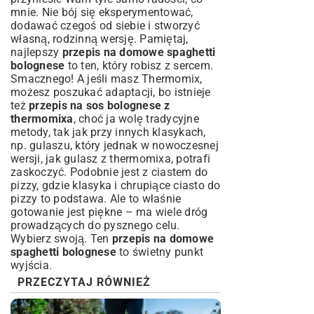
mnie. Nie bój się eksperymentować,
dodawać czegoś od siebie i stworzyć
własną, rodzinną wersję. Pamiętaj,
najlepszy
przepis na domowe spaghetti
bolognese
to ten, który robisz z sercem.
Smacznego! A jeśli masz Thermomix,
możesz poszukać adaptacji, bo istnieje
też
przepis na sos bolognese z
thermomixa
, choć ja wolę tradycyjne
metody, tak jak przy innych klasykach,
np. gulaszu, który jednak w nowoczesnej
wersji, jak
gulasz z thermomixa
, potrafi
zaskoczyć. Podobnie jest z ciastem do
pizzy, gdzie klasyka i
chrupiące ciasto do
pizzy
to podstawa. Ale to właśnie
gotowanie jest piękne – ma wiele dróg
prowadzących do pysznego celu.
Wybierz swoją. Ten
przepis na domowe
spaghetti bolognese
to świetny punkt
wyjścia.
PRZECZYTAJ RÓWNIEŻ