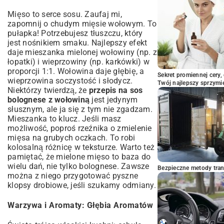
Mięso to serce sosu. Zaufaj mi,
zapomnij o chudym mięsie wołowym. To
pułapka! Potrzebujesz tłuszczu, który
jest nośnikiem smaku. Najlepszy efekt
daje mieszanka mielonej wołowiny (np. z
łopatki) i wieprzowiny (np. karkówki) w
proporcji 1:1. Wołowina daje głębię, a
Sekret promiennej cery,
wieprzowina soczystość i słodycz.
Twój najlepszy sprzymi
Niektórzy twierdzą, że
przepis na sos
bolognese z wołowiną
jest jedynym
słusznym, ale ja się z tym nie zgadzam.
Mieszanka to klucz. Jeśli masz
możliwość, poproś rzeźnika o zmielenie
mięsa na grubych oczkach. To robi
kolosalną różnicę w teksturze. Warto też
pamiętać, że mielone mięso to baza do
wielu dań, nie tylko bolognese. Zawsze
Bezpieczne metody trans
można z niego przygotować pyszne
klopsy drobiowe
, jeśli szukamy odmiany.
Warzywa i Aromaty: Głębia Aromatów