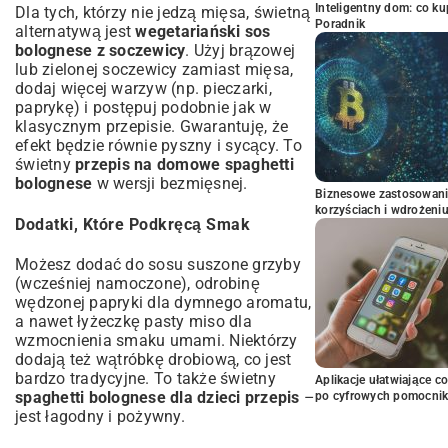
Inteligentny dom: co k
Dla tych, którzy nie jedzą mięsa, świetną
Poradnik
alternatywą jest
wegetariański sos
bolognese z soczewicy
. Użyj brązowej
lub zielonej soczewicy zamiast mięsa,
dodaj więcej warzyw (np. pieczarki,
paprykę) i postępuj podobnie jak w
klasycznym przepisie. Gwarantuję, że
efekt będzie równie pyszny i sycący. To
świetny
przepis na domowe spaghetti
bolognese
w wersji bezmięsnej.
Biznesowe zastosowani
korzyściach i wdrożeni
Dodatki, Które Podkręcą Smak
Możesz dodać do sosu suszone grzyby
(wcześniej namoczone), odrobinę
wędzonej papryki dla dymnego aromatu,
a nawet łyżeczkę pasty miso dla
wzmocnienia smaku umami. Niektórzy
dodają też wątróbkę drobiową, co jest
bardzo tradycyjne. To także świetny
Aplikacje ułatwiające c
spaghetti bolognese dla dzieci przepis
–
po cyfrowych pomocni
jest łagodny i pożywny.