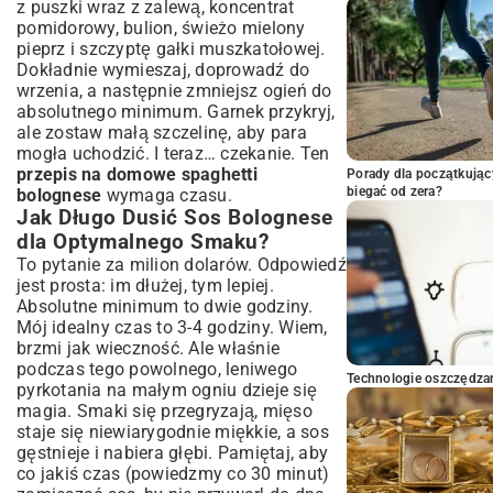
z puszki wraz z zalewą, koncentrat
pomidorowy, bulion, świeżo mielony
pieprz i szczyptę gałki muszkatołowej.
Dokładnie wymieszaj, doprowadź do
wrzenia, a następnie zmniejsz ogień do
absolutnego minimum. Garnek przykryj,
ale zostaw małą szczelinę, aby para
mogła uchodzić. I teraz… czekanie. Ten
przepis na domowe spaghetti
Porady dla początkując
biegać od zera?
bolognese
wymaga czasu.
Jak Długo Dusić Sos Bolognese
dla Optymalnego Smaku?
To pytanie za milion dolarów. Odpowiedź
jest prosta: im dłużej, tym lepiej.
Absolutne minimum to dwie godziny.
Mój idealny czas to 3-4 godziny. Wiem,
brzmi jak wieczność. Ale właśnie
podczas tego powolnego, leniwego
Technologie oszczędzan
pyrkotania na małym ogniu dzieje się
magia. Smaki się przegryzają, mięso
staje się niewiarygodnie miękkie, a sos
gęstnieje i nabiera głębi. Pamiętaj, aby
co jakiś czas (powiedzmy co 30 minut)