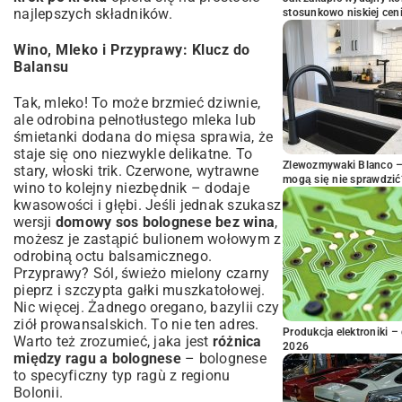
najlepszych składników.
stosunkowo niskiej cen
Wino, Mleko i Przyprawy: Klucz do
Balansu
Tak, mleko! To może brzmieć dziwnie,
ale odrobina pełnotłustego mleka lub
śmietanki dodana do mięsa sprawia, że
staje się ono niezwykle delikatne. To
Zlewozmywaki Blanco – 
stary, włoski trik. Czerwone, wytrawne
mogą się nie sprawdzić
wino to kolejny niezbędnik – dodaje
kwasowości i głębi. Jeśli jednak szukasz
wersji
domowy sos bolognese bez wina
,
możesz je zastąpić bulionem wołowym z
odrobiną octu balsamicznego.
Przyprawy? Sól, świeżo mielony czarny
pieprz i szczypta gałki muszkatołowej.
Nic więcej. Żadnego oregano, bazylii czy
ziół prowansalskich. To nie ten adres.
Produkcja elektroniki – 
Warto też zrozumieć, jaka jest
różnica
2026
między ragu a bolognese
– bolognese
to specyficzny typ ragù z regionu
Bolonii.