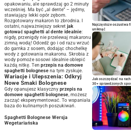
opakowaniu, ale sprawdzaj go 2 minuty
wcześniej. Ma być „al dente” – jędrny,
stawiający lekki opór zębom.
Rozgotowany makaron to zbrodnia. I
Najczęstsze oszustwa f
ostatni, najważniejszy sekret
jak
uniknąć
gotować spaghetti al dente idealnie
:
nigdy, przenigdy nie przelewaj makaronu
zimną wodą! Odcedź go i od razu wrzuć
do garnka z sosem, dodając chochelkę
wody z gotowania makaronu. Skrobia z
wody pomoże sosowi idealnie oblepić
każdą nitkę. Ten
przepis na domowe
spaghetti bolognese
na tym zyskuje.
Wariacje i Ulepszenia: Odkryj
Jak oszczędzać na rac
Nowe Smaki Bolognese
30+ sprawdzonych sp
Gdy opanujesz klasyczny
przepis na
domowe spaghetti bolognese
, możesz
zacząć eksperymentować. To wspaniała
baza do kulinarnych poszukiwań.
Spaghetti Bolognese Wersja
Wegetariańska