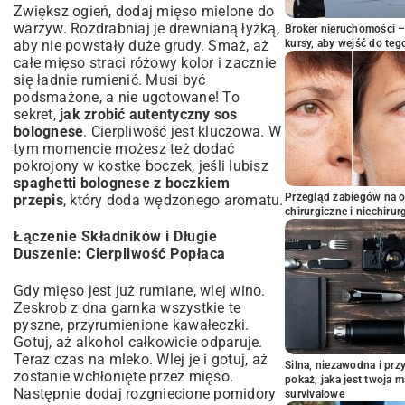
Zwiększ ogień, dodaj mięso mielone do
warzyw. Rozdrabniaj je drewnianą łyżką,
Broker nieruchomości – 
kursy, aby wejść do teg
aby nie powstały duże grudy. Smaż, aż
całe mięso straci różowy kolor i zacznie
się ładnie rumienić. Musi być
podsmażone, a nie ugotowane! To
sekret,
jak zrobić autentyczny sos
bolognese
. Cierpliwość jest kluczowa. W
tym momencie możesz też dodać
pokrojony w kostkę boczek, jeśli lubisz
spaghetti bolognese z boczkiem
Przegląd zabiegów na 
przepis
, który doda wędzonego aromatu.
chirurgiczne i niechirur
Łączenie Składników i Długie
Duszenie: Cierpliwość Popłaca
Gdy mięso jest już rumiane, wlej wino.
Zeskrob z dna garnka wszystkie te
pyszne, przyrumienione kawałeczki.
Gotuj, aż alkohol całkowicie odparuje.
Teraz czas na mleko. Wlej je i gotuj, aż
Silna, niezawodna i pr
zostanie wchłonięte przez mięso.
pokaż, jaka jest twoja 
Następnie dodaj rozgniecione pomidory
survivalowe