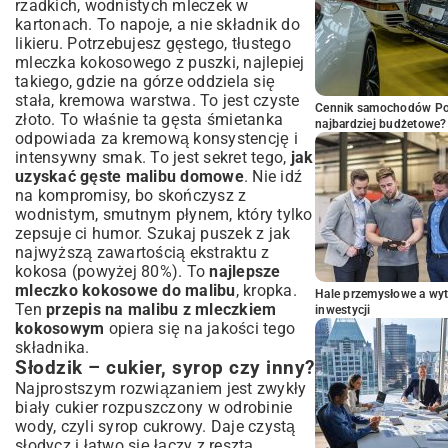
rzadkich, wodnistych mleczek w
kartonach. To napoje, a nie składnik do
likieru. Potrzebujesz gęstego, tłustego
mleczka kokosowego z puszki, najlepiej
takiego, gdzie na górze oddziela się
stała, kremowa warstwa. To jest czyste
Cennik samochodów Por
złoto. To właśnie ta gęsta śmietanka
najbardziej budżetowe?
odpowiada za kremową konsystencję i
intensywny smak. To jest sekret tego,
jak
uzyskać gęste malibu domowe
. Nie idź
na kompromisy, bo skończysz z
wodnistym, smutnym płynem, który tylko
zepsuje ci humor. Szukaj puszek z jak
najwyższą zawartością ekstraktu z
kokosa (powyżej 80%). To
najlepsze
mleczko kokosowe do malibu
, kropka.
Hale przemysłowe a wyt
Ten
przepis na malibu z mleczkiem
inwestycji
kokosowym
opiera się na jakości tego
składnika.
Słodzik – cukier, syrop czy inny?
Najprostszym rozwiązaniem jest zwykły
biały cukier rozpuszczony w odrobinie
wody, czyli syrop cukrowy. Daje czystą
słodycz i łatwo się łączy z resztą