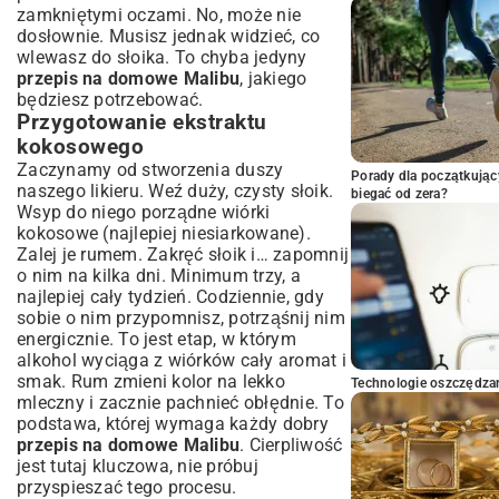
zamkniętymi oczami. No, może nie
dosłownie. Musisz jednak widzieć, co
wlewasz do słoika. To chyba jedyny
przepis na domowe Malibu
, jakiego
będziesz potrzebować.
Przygotowanie ekstraktu
kokosowego
Zaczynamy od stworzenia duszy
Porady dla początkując
naszego likieru. Weź duży, czysty słoik.
biegać od zera?
Wsyp do niego porządne wiórki
kokosowe (najlepiej niesiarkowane).
Zalej je rumem. Zakręć słoik i… zapomnij
o nim na kilka dni. Minimum trzy, a
najlepiej cały tydzień. Codziennie, gdy
sobie o nim przypomnisz, potrząśnij nim
energicznie. To jest etap, w którym
alkohol wyciąga z wiórków cały aromat i
smak. Rum zmieni kolor na lekko
Technologie oszczędzan
mleczny i zacznie pachnieć obłędnie. To
podstawa, której wymaga każdy dobry
przepis na domowe Malibu
. Cierpliwość
jest tutaj kluczowa, nie próbuj
przyspieszać tego procesu.