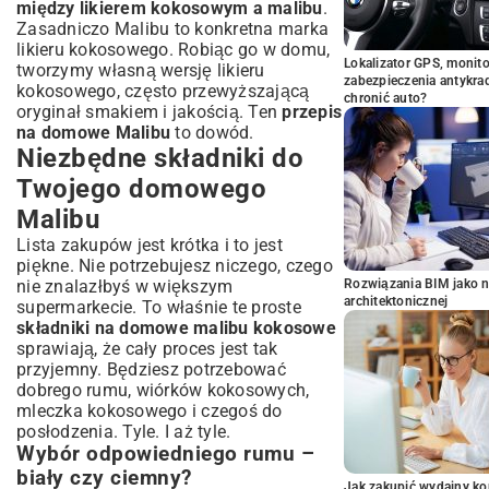
między likierem kokosowym a malibu
.
Zasadniczo Malibu to konkretna marka
likieru kokosowego. Robiąc go w domu,
Lokalizator GPS, monito
tworzymy własną wersję likieru
zabezpieczenia antykra
kokosowego, często przewyższającą
chronić auto?
oryginał smakiem i jakością. Ten
przepis
na domowe Malibu
to dowód.
Niezbędne składniki do
Twojego domowego
Malibu
Lista zakupów jest krótka i to jest
piękne. Nie potrzebujesz niczego, czego
nie znalazłbyś w większym
Rozwiązania BIM jako n
architektonicznej
supermarkecie. To właśnie te proste
składniki na domowe malibu kokosowe
sprawiają, że cały proces jest tak
przyjemny. Będziesz potrzebować
dobrego rumu, wiórków kokosowych,
mleczka kokosowego i czegoś do
posłodzenia. Tyle. I aż tyle.
Wybór odpowiedniego rumu –
biały czy ciemny?
Jak zakupić wydajny ko