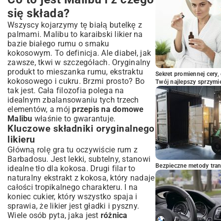
się składa?
Wszyscy kojarzymy tę białą butelkę z
palmami. Malibu to karaibski likier na
bazie białego rumu o smaku
kokosowym. To definicja. Ale diabeł, jak
zawsze, tkwi w szczegółach. Oryginalny
produkt to mieszanka rumu, ekstraktu
Sekret promiennej cery,
kokosowego i cukru. Brzmi prosto? Bo
Twój najlepszy sprzymi
tak jest. Cała filozofia polega na
idealnym zbalansowaniu tych trzech
elementów, a mój
przepis na domowe
Malibu
właśnie to gwarantuje.
Kluczowe składniki oryginalnego
likieru
Główną rolę gra tu oczywiście rum z
Barbadosu. Jest lekki, subtelny, stanowi
Bezpieczne metody trans
idealne tło dla kokosa. Drugi filar to
naturalny ekstrakt z kokosa, który nadaje
całości tropikalnego charakteru. I na
koniec cukier, który wszystko spaja i
sprawia, że likier jest gładki i pyszny.
Wiele osób pyta, jaka jest
różnica