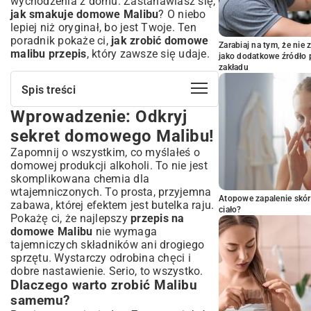
wychodzenia z domu. Zastanawiasz się,
jak smakuje domowe Malibu
? O niebo
lepiej niż oryginał, bo jest Twoje. Ten
poradnik pokaże ci,
jak zrobić domowe
Zarabiaj na tym, że ni
malibu przepis
, który zawsze się udaje.
jako dodatkowe źródło 
zakładu
Spis treści
Wprowadzenie: Odkryj
Wprowadzenie: Odkryj sekret domowego
Malibu!
sekret domowego Malibu!
Dlaczego warto zrobić Malibu samemu?
Zapomnij o wszystkim, co myślałeś o
Co to jest Malibu i z czego się składa?
domowej produkcji alkoholi. To nie jest
Kluczowe składniki oryginalnego likieru
skomplikowana chemia dla
wtajemniczonych. To prosta, przyjemna
Niezbędne składniki do Twojego
Atopowe zapalenie skór
zabawa, której efektem jest butelka raju.
domowego Malibu
ciało?
Pokażę ci, że najlepszy
przepis na
Wybór odpowiedniego rumu – biały czy
domowe Malibu
nie wymaga
ciemny?
tajemniczych składników ani drogiego
Mleczko kokosowe – gęste czy płynne?
sprzętu. Wystarczy odrobina chęci i
Słodzik – cukier, syrop czy inny?
dobre nastawienie. Serio, to wszystko.
Krok po kroku: Jak przygotować
Dlaczego warto zrobić Malibu
domowe Malibu?
samemu?