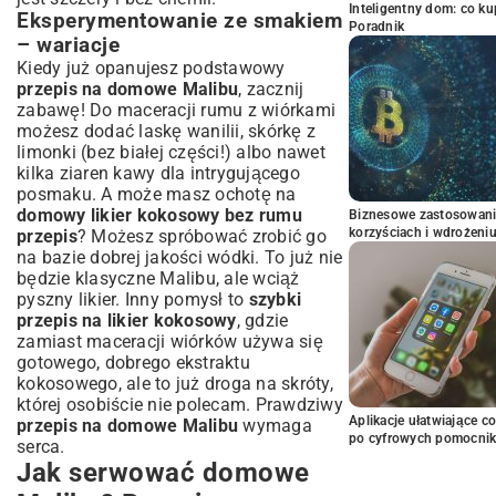
Inteligentny dom: co k
Eksperymentowanie ze smakiem
Poradnik
– wariacje
Kiedy już opanujesz podstawowy
przepis na domowe Malibu
, zacznij
zabawę! Do maceracji rumu z wiórkami
możesz dodać laskę wanilii, skórkę z
limonki (bez białej części!) albo nawet
kilka ziaren kawy dla intrygującego
posmaku. A może masz ochotę na
domowy likier kokosowy bez rumu
Biznesowe zastosowani
korzyściach i wdrożeni
przepis
? Możesz spróbować zrobić go
na bazie dobrej jakości wódki. To już nie
będzie klasyczne Malibu, ale wciąż
pyszny likier. Inny pomysł to
szybki
przepis na likier kokosowy
, gdzie
zamiast maceracji wiórków używa się
gotowego, dobrego ekstraktu
kokosowego, ale to już droga na skróty,
której osobiście nie polecam. Prawdziwy
Aplikacje ułatwiające c
przepis na domowe Malibu
wymaga
po cyfrowych pomocni
serca.
Jak serwować domowe