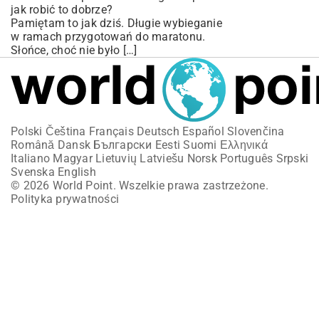
jak robić to dobrze?
Pamiętam to jak dziś. Długie wybieganie
w ramach przygotowań do maratonu.
Słońce, choć nie było […]
Polski
Čeština
Français
Deutsch
Español
Slovenčina
Română
Dansk
Български
Eesti
Suomi
Ελληνικά
Italiano
Magyar
Lietuvių
Latviešu
Norsk
Português
Srpski
Svenska
English
© 2026 World Point. Wszelkie prawa zastrzeżone.
Polityka prywatności