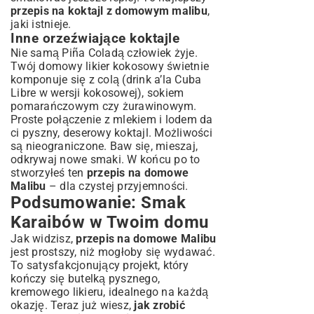
przepis na koktajl z domowym malibu
,
jaki istnieje.
Inne orzeźwiające koktajle
Nie samą Piña Coladą człowiek żyje.
Twój domowy likier kokosowy świetnie
komponuje się z colą (drink a’la Cuba
Libre w wersji kokosowej), sokiem
pomarańczowym czy żurawinowym.
Proste połączenie z mlekiem i lodem da
ci pyszny, deserowy koktajl. Możliwości
są nieograniczone. Baw się, mieszaj,
odkrywaj nowe smaki. W końcu po to
stworzyłeś ten
przepis na domowe
Malibu
– dla czystej przyjemności.
Podsumowanie: Smak
Karaibów w Twoim domu
Jak widzisz,
przepis na domowe Malibu
jest prostszy, niż mogłoby się wydawać.
To satysfakcjonujący projekt, który
kończy się butelką pysznego,
kremowego likieru, idealnego na każdą
okazję. Teraz już wiesz,
jak zrobić