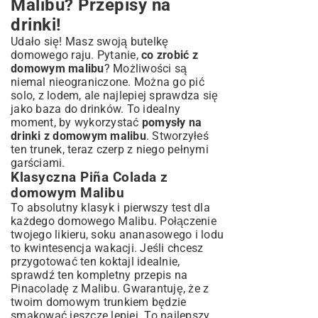
Malibu? Przepisy na
drinki!
Udało się! Masz swoją butelkę
domowego raju. Pytanie,
co zrobić z
domowym malibu
? Możliwości są
niemal nieograniczone. Można go pić
solo, z lodem, ale najlepiej sprawdza się
jako baza do drinków. To idealny
moment, by wykorzystać
pomysły na
drinki z domowym malibu
. Stworzyłeś
ten trunek, teraz czerp z niego pełnymi
garściami.
Klasyczna Piña Colada z
domowym Malibu
To absolutny klasyk i pierwszy test dla
każdego domowego Malibu. Połączenie
twojego likieru, soku ananasowego i lodu
to kwintesencja wakacji. Jeśli chcesz
przygotować ten koktajl idealnie,
sprawdź ten kompletny
przepis na
Pinacoladę z Malibu
. Gwarantuję, że z
twoim domowym trunkiem będzie
smakować jeszcze lepiej. To najlepszy