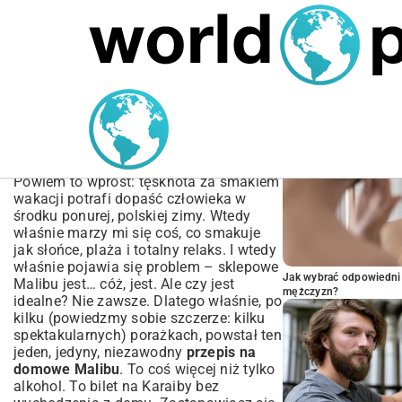
MARIUSZ ŁAMAGA
04.10.2025
SPORT
POPULARNE A
Kompletny Przepis na
domowe Malibu | Zrób To
Sam!
Powiem to wprost: tęsknota za smakiem
wakacji potrafi dopaść człowieka w
środku ponurej, polskiej zimy. Wtedy
właśnie marzy mi się coś, co smakuje
jak słońce, plaża i totalny relaks. I wtedy
właśnie pojawia się problem – sklepowe
Jak wybrać odpowiedni 
Malibu jest… cóż, jest. Ale czy jest
mężczyzn?
idealne? Nie zawsze. Dlatego właśnie, po
kilku (powiedzmy sobie szczerze: kilku
spektakularnych) porażkach, powstał ten
jeden, jedyny, niezawodny
przepis na
domowe Malibu
. To coś więcej niż tylko
alkohol. To bilet na Karaiby bez