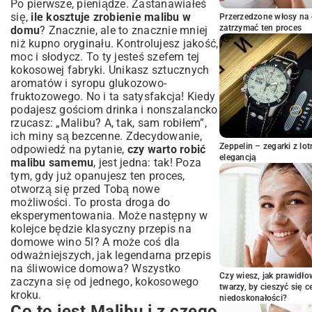
Przygotowanie ekstraktu kokosowego
Po pierwsze, pieniądze. Zastanawiałeś
się,
ile kosztuje zrobienie malibu w
Przerzedzone włosy na 
Łączenie składników i dojrzewanie
zatrzymać ten proces
domu
? Znacznie, ale to znacznie mniej
Butelkowanie i przechowywanie
niż kupno oryginału. Kontrolujesz jakość,
Porady i triki dla idealnego likieru
moc i słodycz. To ty jesteś szefem tej
kokosowego
kokosowej fabryki. Unikasz sztucznych
Jak uniknąć najczęstszych błędów?
aromatów i syropu glukozowo-
fruktozowego. No i ta satysfakcja! Kiedy
Eksperymentowanie ze smakiem –
podajesz gościom drinka i nonszalancko
wariacje
rzucasz: „Malibu? A, tak, sam robiłem”,
Jak serwować domowe Malibu?
ich miny są bezcenne. Zdecydowanie,
Przepisy na drinki!
Zeppelin – zegarki z l
odpowiedź na pytanie,
czy warto robić
Klasyczna Piña Colada z domowym Malibu
elegancją
malibu samemu
, jest jedna: tak! Poza
Inne orzeźwiające koktajle
tym, gdy już opanujesz ten proces,
Podsumowanie: Smak Karaibów w
otworzą się przed Tobą nowe
Twoim domu
możliwości. To prosta droga do
eksperymentowania. Może następny w
kolejce będzie klasyczny
przepis na
domowe wino 5l
? A może coś dla
odważniejszych, jak legendarna
przepis
na śliwowice domowa
? Wszystko
Czy wiesz, jak prawidł
zaczyna się od jednego, kokosowego
twarzy, by cieszyć się 
kroku.
niedoskonałości?
Co to jest Malibu i z czego