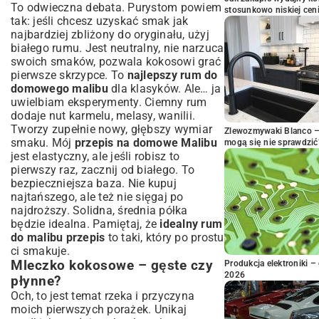
To odwieczna debata. Purystom powiem
stosunkowo niskiej cen
tak: jeśli chcesz uzyskać smak jak
najbardziej zbliżony do oryginału, użyj
białego rumu. Jest neutralny, nie narzuca
swoich smaków, pozwala kokosowi grać
pierwsze skrzypce. To
najlepszy rum do
domowego malibu
dla klasyków. Ale… ja
uwielbiam eksperymenty. Ciemny rum
dodaje nut karmelu, melasy, wanilii.
Tworzy zupełnie nowy, głębszy wymiar
Zlewozmywaki Blanco – 
smaku. Mój
przepis na domowe Malibu
mogą się nie sprawdzić
jest elastyczny, ale jeśli robisz to
pierwszy raz, zacznij od białego. To
bezpieczniejsza baza. Nie kupuj
najtańszego, ale też nie sięgaj po
najdroższy. Solidna, średnia półka
będzie idealna. Pamiętaj, że
idealny rum
do malibu przepis
to taki, który po prostu
ci smakuje.
Mleczko kokosowe – gęste czy
Produkcja elektroniki – 
2026
płynne?
Och, to jest temat rzeka i przyczyna
moich pierwszych porażek. Unikaj