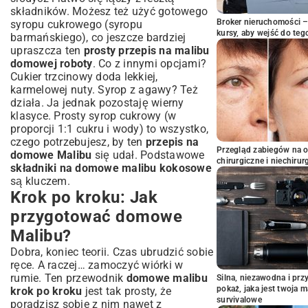
składników. Możesz też użyć gotowego
Broker nieruchomości – 
syropu cukrowego (syropu
kursy, aby wejść do teg
barmańskiego), co jeszcze bardziej
upraszcza ten
prosty przepis na malibu
domowej roboty
. Co z innymi opcjami?
Cukier trzcinowy doda lekkiej,
karmelowej nuty. Syrop z agawy? Też
działa. Ja jednak pozostaję wierny
klasyce. Prosty syrop cukrowy (w
proporcji 1:1 cukru i wody) to wszystko,
czego potrzebujesz, by ten
przepis na
Przegląd zabiegów na 
domowe Malibu
się udał. Podstawowe
chirurgiczne i niechirur
składniki na domowe malibu kokosowe
są kluczem.
Krok po kroku: Jak
przygotować domowe
Malibu?
Dobra, koniec teorii. Czas ubrudzić sobie
ręce. A raczej… zamoczyć wiórki w
rumie. Ten przewodnik
domowe malibu
Silna, niezawodna i pr
pokaż, jaka jest twoja 
krok po kroku
jest tak prosty, że
survivalowe
poradzisz sobie z nim nawet z