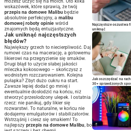
możesz uczyć się na moich. Oto kilka
wskazówek, które sprawią, że twój
przepis na domowe Malibu
będzie
absolutnie perfekcyjny, a
malibu
domowej roboty opinie
wśród
Najczęstsze oszustwa f
znajomych będą entuzjastyczne.
uniknąć
Jak uniknąć najczęstszych
błędów?
Największy grzech to niecierpliwość. Daj
rumowi czas na macerację, a gotowemu
likierowi na przegryzienie się smaków.
Drugi błąd to użycie słabej jakości
mleczka kokosowego – skończysz z
wodnistym rozczarowaniem. Kolejna
Jak oszczędzać na rac
pułapka? Zbyt dużo cukru na start.
30+ sprawdzonych sp
Zawsze lepiej dodać go mniej i
ewentualnie dosłodzić na końcu, niż
stworzyć przesłodzony ulepek. I ostatnia
rzecz: nie panikuj, gdy likier się
rozwarstwi. To naturalne, w końcu nie
dodajemy emulgatorów i stabilizatorów.
Wstrząśnij i ciesz się smakiem! To
najlepszy
przepis na domowe Malibu
, bo
jest szczery i bez chemii.