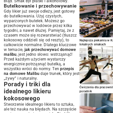
błąd. Smak był płaski i alkoholowy.
Butelkowanie i przechowywanie
Gdy likier już swoje odleży, jest gotowy
do butelkowania. Użyj czystych,
wyparzonych butelek. Możesz go
przechowywać w lodówce przez kilka
tygodni, a nawet dłużej. Pamiętaj, że z
czasem może się rozwarstwiać (tłuszcz
kokosowy oddzieli się od reszty), to
Najlepsza piekarnia w 
całkowicie normalne. Dlatego kluczowe
lokalnych smakach
w temacie,
jak przechowywać domowe
malibu
, jest jedno słowo: wstrząsnąć!
Przed każdym użyciem wystarczy
energicznie potrząsnąć butelką, a
wszystko wróci do normy. Ten
przepis
na domowe Malibu
daje trunek, który jest
„żywy” i naturalny.
Porady i triki dla
Ćwiczenia dla pracown
idealnego likieru
poradnik
kokosowego
Stworzenie idealnego likieru to sztuka,
ale też nauka na błędach. Na szczęście