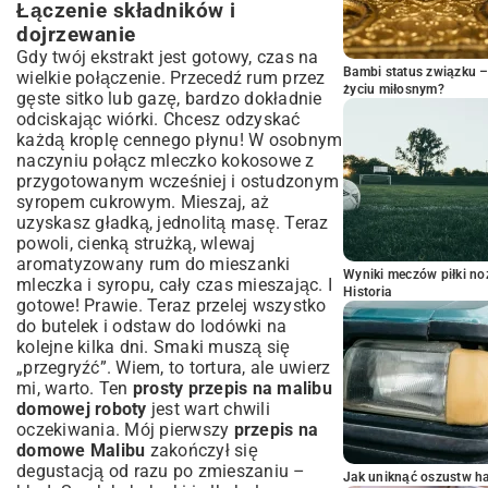
Łączenie składników i
dojrzewanie
Gdy twój ekstrakt jest gotowy, czas na
Bambi status związku 
wielkie połączenie. Przecedź rum przez
życiu miłosnym?
gęste sitko lub gazę, bardzo dokładnie
odciskając wiórki. Chcesz odzyskać
każdą kroplę cennego płynu! W osobnym
naczyniu połącz mleczko kokosowe z
przygotowanym wcześniej i ostudzonym
syropem cukrowym. Mieszaj, aż
uzyskasz gładką, jednolitą masę. Teraz
powoli, cienką strużką, wlewaj
aromatyzowany rum do mieszanki
Wyniki meczów piłki noż
mleczka i syropu, cały czas mieszając. I
Historia
gotowe! Prawie. Teraz przelej wszystko
do butelek i odstaw do lodówki na
kolejne kilka dni. Smaki muszą się
„przegryźć”. Wiem, to tortura, ale uwierz
mi, warto. Ten
prosty przepis na malibu
domowej roboty
jest wart chwili
oczekiwania. Mój pierwszy
przepis na
domowe Malibu
zakończył się
degustacją od razu po zmieszaniu –
Jak uniknąć oszustw h