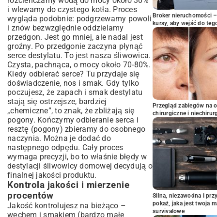
rozcieńczamy wodą do mocy około 30%
i wlewamy do czystego kotła. Proces
Broker nieruchomości – 
wygląda podobnie: podgrzewamy powoli
kursy, aby wejść do teg
i znów bezwzględnie oddzielamy
przedgon. Jest go mniej, ale nadal jest
groźny. Po przedgonie zaczyna płynąć
serce destylatu. To jest nasza śliwowica.
Czysta, pachnąca, o mocy około 70-80%.
Kiedy odbierać serce? Tu przydaje się
doświadczenie, nos i smak. Gdy tylko
poczujesz, że zapach i smak destylatu
stają się ostrzejsze, bardziej
Przegląd zabiegów na 
„chemiczne”, to znak, że zbliżają się
chirurgiczne i niechirur
pogony. Kończymy odbieranie serca i
resztę (pogony) zbieramy do osobnego
naczynia. Można je dodać do
następnego odpędu. Cały proces
wymaga precyzji, bo to właśnie błędy w
destylacji śliwowicy domowej decydują o
finalnej jakości produktu.
Kontrola jakości i mierzenie
procentów
Silna, niezawodna i pr
pokaż, jaka jest twoja 
Jakość kontrolujesz na bieżąco –
survivalowe
węchem i smakiem (bardzo małe