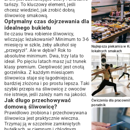
tańszy. To kluczowy element, jeśli
chcesz wiedzieć, jak zrobić dobrą
śliwowicę smakową.
Optymalny czas dojrzewania dla
idealnego bukietu
Ile czasu trwa robienie śliwowicy,
wliczając leżakowanie? Minimum to 3-6
miesięcy w szkle, żeby alkohol się
Najlepsza piekarnia w 
„przegryzł”. Ale w dębie? Rok to
lokalnych smakach
absolutne minimum. Dwa, trzy lata to
ideał. Po pięciu latach masz już trunek
klasy premium. Cierpliwość jest cnotą
gorzelnika. Z każdym miesiącem
śliwowica staje się łagodniejsza,
bardziej złożona i po prostu lepsza. Taki
szybki przepis na śliwowicę z owoców
nie istnieje, jeśli zależy nam na jakości.
Jak długo przechowywać
Ćwiczenia dla pracown
poradnik
domową śliwowicę?
Prawidłowo zrobiona i przechowywana
śliwowica jest praktycznie wieczna.
Trzymaj ją w szczelnie zamkniętych
butelkach, w ciemnym i chłodnym