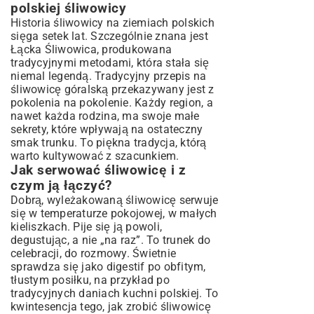
polskiej śliwowicy
Historia śliwowicy na ziemiach polskich
sięga setek lat. Szczególnie znana jest
Łącka Śliwowica, produkowana
tradycyjnymi metodami, która stała się
niemal legendą. Tradycyjny przepis na
śliwowicę góralską przekazywany jest z
pokolenia na pokolenie. Każdy region, a
nawet każda rodzina, ma swoje małe
sekrety, które wpływają na ostateczny
smak trunku. To piękna tradycja, którą
warto kultywować z szacunkiem.
Jak serwować śliwowicę i z
czym ją łączyć?
Dobrą, wyleżakowaną śliwowicę serwuje
się w temperaturze pokojowej, w małych
kieliszkach. Pije się ją powoli,
degustując, a nie „na raz”. To trunek do
celebracji, do rozmowy. Świetnie
sprawdza się jako digestif po obfitym,
tłustym posiłku, na przykład po
tradycyjnych daniach kuchni polskiej. To
kwintesencja tego, jak zrobić śliwowicę