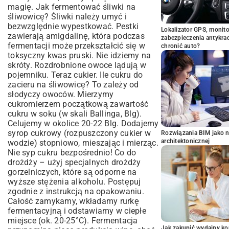
magię. Jak fermentować śliwki na
śliwowicę? Śliwki należy umyć i
bezwzględnie wypestkować. Pestki
Lokalizator GPS, monito
zawierają amigdalinę, która podczas
zabezpieczenia antykra
fermentacji może przekształcić się w
chronić auto?
toksyczny kwas pruski. Nie idziemy na
skróty. Rozdrobnione owoce lądują w
pojemniku. Teraz cukier. Ile cukru do
zacieru na śliwowicę? To zależy od
słodyczy owoców. Mierzymy
cukromierzem początkową zawartość
cukru w soku (w skali Ballinga, Blg).
Celujemy w okolice 20-22 Blg. Dodajemy
syrop cukrowy (rozpuszczony cukier w
Rozwiązania BIM jako n
architektonicznej
wodzie) stopniowo, mieszając i mierząc.
Nie syp cukru bezpośrednio! Co do
drożdży – użyj specjalnych drożdży
gorzelniczych, które są odporne na
wyższe stężenia alkoholu. Postępuj
zgodnie z instrukcją na opakowaniu.
Całość zamykamy, wkładamy rurkę
fermentacyjną i odstawiamy w ciepłe
miejsce (ok. 20-25°C). Fermentacja
Jak zakupić wydajny ko