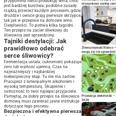
przypomina nieco produkcję wina, choć
stosunkowo niskiej cen
jest bardziej burzliwa; podobne zasady
rządzą przecież każdym procesem, gdzie
drożdże i owoce grają pierwsze skrzypce,
tak jak w
przepisie na domowe wino
.
Cierpliwości. To potrwa kilka tygodni.
Ten przepis na zacier śliwkowy do
śliwowicy jest sprawdzony.
Tajniki destylacji: Jak
prawidłowo odebrać
Zlewozmywaki Blanco – 
mogą się nie sprawdzić
serce śliwowicy?
Fermentacja ustała, cukromierz pokazuje
zero lub wartość ujemną. Czas na
najważniejszy i najbardziej
niebezpieczny etap. Tu nie ma żartów.
Pracujesz z łatwopalnym alkoholem i
wysoką temperaturą. Skupienie i
ostrożność to twoi najlepsi przyjaciele.
Pamiętaj, że dobry przepis na śliwowice
Produkcja elektroniki – 
2026
domową musi zawierać jasne instrukcje
dotyczące tego procesu.
Bezpieczna i efektywna pierwsza