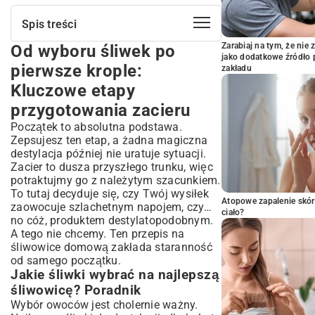
Spis treści
Zarabiaj na tym, że ni
Od wyboru śliwek po
Od wyboru śliwek po pierwsze krople:
jako dodatkowe źródło 
Kluczowe etapy przygotowania zacieru
pierwsze krople:
zakładu
Jakie śliwki wybrać na najlepszą
Kluczowe etapy
śliwowicę? Poradnik
przygotowania zacieru
Niezbędny sprzęt i akcesoria do domowej
produkcji
Początek to absolutna podstawa.
Proces fermentacji: Rola drożdży, cukru i
Zepsujesz ten etap, a żadna magiczna
temperatury
destylacja później nie uratuje sytuacji.
Tajniki destylacji: Jak prawidłowo
Zacier to dusza przyszłego trunku, więc
odebrać serce śliwowicy?
potraktujmy go z należytym szacunkiem.
To tutaj decyduje się, czy Twój wysiłek
Bezpieczna i efektywna pierwsza
Atopowe zapalenie skór
destylacja
zaowocuje szlachetnym napojem, czy…
ciało?
no cóż, produktem destylatopodobnym.
Rektyfikacja: Czystość i moc domowego
A tego nie chcemy. Ten przepis na
trunku
śliwowice domową zakłada staranność
Kontrola jakości i mierzenie procentów
od samego początku.
Dojrzewanie i przechowywanie
Jakie śliwki wybrać na najlepszą
śliwowicy: Sekret głębi smaku i aromatu
śliwowicę? Poradnik
W czym leżakować śliwowicę? Dąb, szkło
Wybór owoców jest cholernie ważny.
czy ceramika?