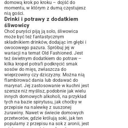
domową krok po kroku – dojść do
momentu, w którym z dumą częstujesz
nią gości.
Drinki i potrawy z dodatkiem
śliwowicy
Choć puryści piją ją solo, śliwowica
może być też fantastycznym
składnikiem drinków, dodając im głębi i
owocowego pazura. Spróbuj jej w
wariacji na temat Old Fashioned. Jest
też świetnym dodatkiem do potraw –
kilka kropel potrafi podkręcić smak
sosów do mięs, zwłaszcza do
wieprzowiny czy dziczyzny. Można nią
flambirować dania lub dodawać do
marynat. Jej zastosowanie w kuchni jest
szersze niż myślisz, podobnie jak wielu
innych domowych alkoholi, na przykład
tych na bazie spirytusu, jak choćby w
przepisie na nalewkę z suszonej
żurawiny
. Nawet w świecie domowych
przetworów, gdzie królują soki, jak ten
popularny z
przepisu na sok z aronii
, jest