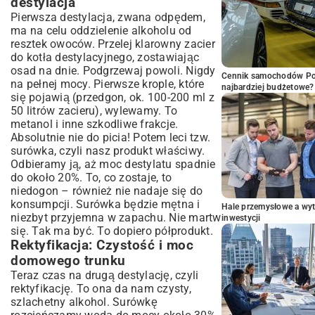
destylacja
Pierwsza destylacja, zwana odpędem,
ma na celu oddzielenie alkoholu od
resztek owoców. Przelej klarowny zacier
do kotła destylacyjnego, zostawiając
osad na dnie. Podgrzewaj powoli. Nigdy
Cennik samochodów Por
na pełnej mocy. Pierwsze krople, które
najbardziej budżetowe?
się pojawią (przedgon, ok. 100-200 ml z
50 litrów zacieru), wylewamy. To
metanol i inne szkodliwe frakcje.
Absolutnie nie do picia! Potem leci tzw.
surówka, czyli nasz produkt właściwy.
Odbieramy ją, aż moc destylatu spadnie
do około 20%. To, co zostaje, to
niedogon – również nie nadaje się do
konsumpcji. Surówka będzie mętna i
Hale przemysłowe a wyt
niezbyt przyjemna w zapachu. Nie martw
inwestycji
się. Tak ma być. To dopiero półprodukt.
Rektyfikacja: Czystość i moc
domowego trunku
Teraz czas na drugą destylację, czyli
rektyfikację. To ona da nam czysty,
szlachetny alkohol. Surówkę