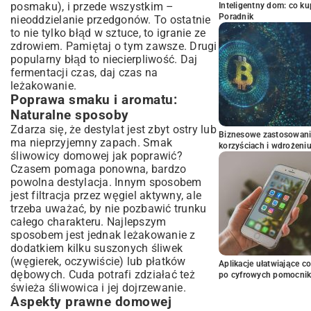
posmaku), i przede wszystkim –
Inteligentny dom: co k
Poradnik
nieoddzielanie przedgonów. To ostatnie
to nie tylko błąd w sztuce, to igranie ze
zdrowiem. Pamiętaj o tym zawsze. Drugi
popularny błąd to niecierpliwość. Daj
fermentacji czas, daj czas na
leżakowanie.
Poprawa smaku i aromatu:
Naturalne sposoby
Zdarza się, że destylat jest zbyt ostry lub
Biznesowe zastosowani
ma nieprzyjemny zapach. Smak
korzyściach i wdrożeni
śliwowicy domowej jak poprawić?
Czasem pomaga ponowna, bardzo
powolna destylacja. Innym sposobem
jest filtracja przez węgiel aktywny, ale
trzeba uważać, by nie pozbawić trunku
całego charakteru. Najlepszym
sposobem jest jednak leżakowanie z
dodatkiem kilku suszonych śliwek
(węgierek, oczywiście) lub płatków
Aplikacje ułatwiające c
dębowych. Cuda potrafi zdziałać też
po cyfrowych pomocni
świeża śliwowica i jej dojrzewanie.
Aspekty prawne domowej