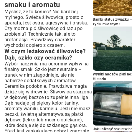
smaku i aromatu
Myślisz, że to koniec? Nic bardziej
mylnego. Świeża śliwowica, prosto z
Bambi status związku 
aparatu, jest ostra, agresywna i płaska.
życiu miłosnym?
Czy można pić śliwowicę od razu po
zrobieniu? Technicznie tak, ale to
profanacja. Prawdziwy charakter
wychodzi dopiero z czasem.
W czym leżakować śliwowicę?
Dąb, szkło czy ceramika?
Wybór naczynia ma ogromny wpływ na
finalny smak. Szkło jest neutralne –
trunek w nim złagodnieje, ale nie
Wyniki meczów piłki noż
Historia
nabierze dodatkowych aromatów.
Ceramika podobnie. Prawdziwa magia
dzieje się w drewnie. Śliwowica starzona
w dębowej beczce to zupełnie inna liga.
Dąb nadaje jej piękny kolor, taniny,
aromaty wanilii, karmelu. Jeśli nie masz
beczki, świetną alternatywą są płatki
dębowe (lekko lub mocno opiekane),
które dodaje się do szklanego gąsiora.
Jak uniknąć oszustw h
Efekt jest zaskakująco dobry i znacznie