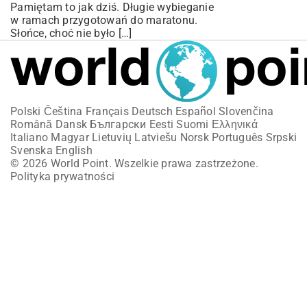
Pamiętam to jak dziś. Długie wybieganie
w ramach przygotowań do maratonu.
Słońce, choć nie było […]
Polski
Čeština
Français
Deutsch
Español
Slovenčina
Română
Dansk
Български
Eesti
Suomi
Ελληνικά
Italiano
Magyar
Lietuvių
Latviešu
Norsk
Português
Srpski
Svenska
English
© 2026 World Point. Wszelkie prawa zastrzeżone.
Polityka prywatności