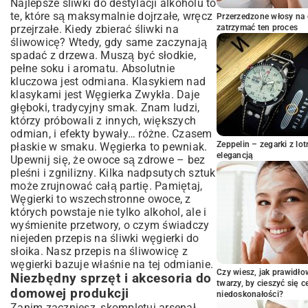
Najlepsze śliwki do destylacji alkoholu to
Optymalny czas dojrzewania dla idealnego
te, które są maksymalnie dojrzałe, wręcz
Przerzedzone włosy na 
bukietu
przejrzałe. Kiedy zbierać śliwki na
zatrzymać ten proces
Jak długo przechowywać domową
śliwowicę? Wtedy, gdy same zaczynają
śliwowicę?
spadać z drzewa. Muszą być słodkie,
Rozwiązywanie problemów i często
pełne soku i aromatu. Absolutnie
zadawane pytania: Profesjonalne
kluczowa jest odmiana. Klasykiem nad
wskazówki
klasykami jest Węgierka Zwykła. Daje
głęboki, tradycyjny smak. Znam ludzi,
Najczęstsze błędy w produkcji śliwowicy i
którzy próbowali z innych, większych
jak ich unikać
odmian, i efekty bywały… różne. Czasem
Poprawa smaku i aromatu: Naturalne
Zeppelin – zegarki z l
płaskie w smaku. Węgierka to pewniak.
sposoby
elegancją
Upewnij się, że owoce są zdrowe – bez
Aspekty prawne domowej destylacji w
pleśni i zgnilizny. Kilka nadpsutych sztuk
Polsce
może zrujnować całą partię. Pamiętaj,
Śliwowica domowa: Tradycja,
Węgierki to wszechstronne owoce, z
zastosowanie i kulinarne inspiracje
których powstaje nie tylko alkohol, ale i
Historia i regionalne odmiany polskiej
wyśmienite przetwory, o czym świadczy
śliwowicy
niejeden
przepis na śliwki węgierki do
Jak serwować śliwowicę i z czym ją
słoika
. Nasz przepis na śliwowicę z
łączyć?
węgierki bazuje właśnie na tej odmianie.
Czy wiesz, jak prawidł
Drinki i potrawy z dodatkiem śliwowicy
Niezbędny sprzęt i akcesoria do
twarzy, by cieszyć się 
domowej produkcji
niedoskonałości?
Zanim zaczniesz, skompletuj arsenał.