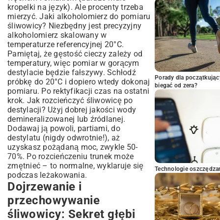
kropelki na język). Ale procenty trzeba
mierzyć. Jaki alkoholomierz do pomiaru
śliwowicy? Niezbędny jest precyzyjny
alkoholomierz skalowany w
temperaturze referencyjnej 20°C.
Pamiętaj, że gęstość cieczy zależy od
temperatury, więc pomiar w gorącym
destylacie będzie fałszywy. Schłodź
Porady dla początkując
próbkę do 20°C i dopiero wtedy dokonaj
biegać od zera?
pomiaru. Po rektyfikacji czas na ostatni
krok. Jak rozcieńczyć śliwowicę po
destylacji? Użyj dobrej jakości wody
demineralizowanej lub źródlanej.
Dodawaj ją powoli, partiami, do
destylatu (nigdy odwrotnie!), aż
uzyskasz pożądaną moc, zwykle 50-
70%. Po rozcieńczeniu trunek może
zmętnieć – to normalne, wyklaruje się
Technologie oszczędzan
podczas leżakowania.
Dojrzewanie i
przechowywanie
śliwowicy: Sekret głębi