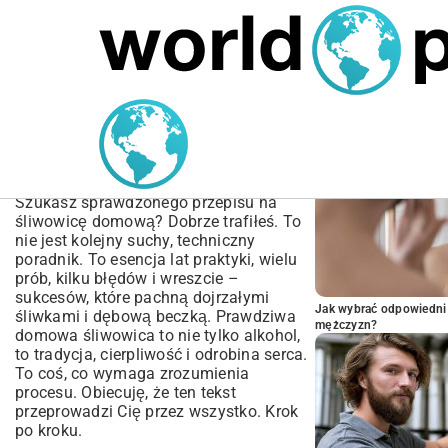
MARIUSZ ŁAMAGA
04.10.2025
SPORT
POPULARNE A
Przepis na śliwowice
domową – Jak Zrobić
Krok po Kroku?
Szukasz sprawdzonego przepisu na
śliwowicę domową? Dobrze trafiłeś. To
nie jest kolejny suchy, techniczny
poradnik. To esencja lat praktyki, wielu
prób, kilku błędów i wreszcie –
sukcesów, które pachną dojrzałymi
Jak wybrać odpowiedni 
śliwkami i dębową beczką. Prawdziwa
mężczyzn?
domowa śliwowica to nie tylko alkohol,
to tradycja, cierpliwość i odrobina serca.
To coś, co wymaga zrozumienia
procesu. Obiecuję, że ten tekst
przeprowadzi Cię przez wszystko. Krok
po kroku.