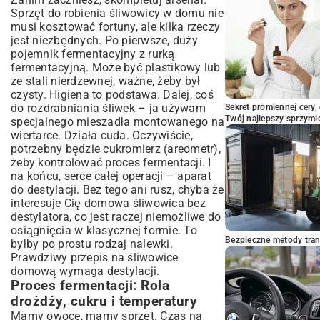
Sprzęt do robienia śliwowicy w domu nie
musi kosztować fortuny, ale kilka rzeczy
jest niezbędnych. Po pierwsze, duży
pojemnik fermentacyjny z rurką
fermentacyjną. Może być plastikowy lub
ze stali nierdzewnej, ważne, żeby był
czysty. Higiena to podstawa. Dalej, coś
do rozdrabniania śliwek – ja używam
Sekret promiennej cery,
Twój najlepszy sprzymi
specjalnego mieszadła montowanego na
wiertarce. Działa cuda. Oczywiście,
potrzebny będzie cukromierz (areometr),
żeby kontrolować proces fermentacji. I
na końcu, serce całej operacji – aparat
do destylacji. Bez tego ani rusz, chyba że
interesuje Cię domowa śliwowica bez
destylatora, co jest raczej niemożliwe do
osiągnięcia w klasycznej formie. To
Bezpieczne metody trans
byłby po prostu rodzaj nalewki.
Prawdziwy przepis na śliwowice
domową wymaga destylacji.
Proces fermentacji: Rola
drożdży, cukru i temperatury
Mamy owoce, mamy sprzęt. Czas na