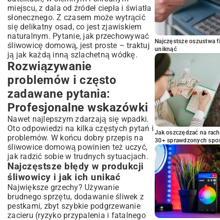
miejscu, z dala od źródeł ciepła i światła
słonecznego. Z czasem może wytrącić
się delikatny osad, co jest zjawiskiem
naturalnym. Pytanie, jak przechowywać
Najczęstsze oszustwa f
śliwowicę domową, jest proste – traktuj
uniknąć
ją jak każdą inną szlachetną wódkę.
Rozwiązywanie
problemów i często
zadawane pytania:
Profesjonalne wskazówki
Nawet najlepszym zdarzają się wpadki.
Oto odpowiedzi na kilka częstych pytań i
Jak oszczędzać na rac
problemów. W końcu dobry przepis na
30+ sprawdzonych sp
śliwowice domową powinien też uczyć,
jak radzić sobie w trudnych sytuacjach.
Najczęstsze błędy w produkcji
śliwowicy i jak ich unikać
Największe grzechy? Używanie
brudnego sprzętu, dodawanie śliwek z
pestkami, zbyt szybkie podgrzewanie
zacieru (ryzyko przypalenia i fatalnego