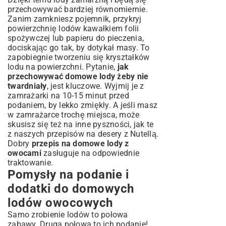
przechowywać bardziej równomiernie.
Zanim zamkniesz pojemnik, przykryj
powierzchnię lodów kawałkiem folii
spożywczej lub papieru do pieczenia,
dociskając go tak, by dotykał masy. To
zapobiegnie tworzeniu się kryształków
lodu na powierzchni. Pytanie,
jak
przechowywać domowe lody żeby nie
twardniały
, jest kluczowe. Wyjmij je z
zamrażarki na 10-15 minut przed
podaniem, by lekko zmiękły. A jeśli masz
w zamrażarce trochę miejsca, może
skusisz się też na inne pyszności, jak te
z naszych
przepisów na desery z Nutellą
.
Dobry
przepis na domowe lody z
owocami
zasługuje na odpowiednie
traktowanie.
Pomysły na podanie i
dodatki do domowych
lodów owocowych
Samo zrobienie lodów to połowa
zabawy. Druga połowa to ich podanie!