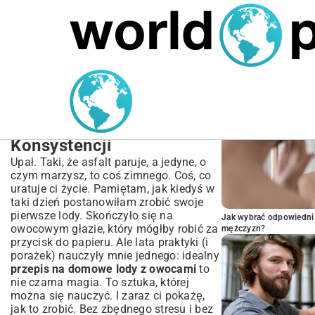
MARIUSZ ŁAMAGA
05.10.2025
BIZNES
POPULARNE A
Kompletny Przepis na
Domowe Lody z Owocami
| Sekrety Idealnej
Konsystencji
Upał. Taki, że asfalt paruje, a jedyne, o
czym marzysz, to coś zimnego. Coś, co
uratuje ci życie. Pamiętam, jak kiedyś w
taki dzień postanowiłam zrobić swoje
pierwsze lody. Skończyło się na
Jak wybrać odpowiedni 
owocowym głazie, który mógłby robić za
mężczyzn?
przycisk do papieru. Ale lata praktyki (i
porażek) nauczyły mnie jednego: idealny
przepis na domowe lody z owocami
to
nie czarna magia. To sztuka, której
można się nauczyć. I zaraz ci pokażę,
jak to zrobić. Bez zbędnego stresu i bez