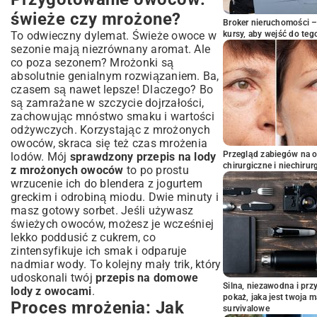
świeże czy mrożone?
Broker nieruchomości – 
To odwieczny dylemat. Świeże owoce w
kursy, aby wejść do teg
sezonie mają niezrównany aromat. Ale
co poza sezonem? Mrożonki są
absolutnie genialnym rozwiązaniem. Ba,
czasem są nawet lepsze! Dlaczego? Bo
są zamrażane w szczycie dojrzałości,
zachowując mnóstwo smaku i wartości
odżywczych. Korzystając z mrożonych
owoców, skraca się też czas mrożenia
Przegląd zabiegów na 
lodów. Mój
sprawdzony przepis na lody
chirurgiczne i niechirur
z mrożonych owoców
to po prostu
wrzucenie ich do blendera z jogurtem
greckim i odrobiną miodu. Dwie minuty i
masz gotowy sorbet. Jeśli używasz
świeżych owoców, możesz je wcześniej
lekko poddusić z cukrem, co
zintensyfikuje ich smak i odparuje
nadmiar wody. To kolejny mały trik, który
udoskonali twój
przepis na domowe
Silna, niezawodna i pr
lody z owocami
.
pokaż, jaka jest twoja 
Proces mrożenia: Jak
survivalowe