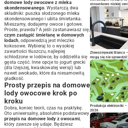
domowe lody owocowe z mleka
stosunkowo niskiej cen
skondensowanego
. Wystarczą dwa
składniki: puszka słodzonego mleka
skondensowanego i ubita śmietanka.
Mieszamy, dodajemy owoce i gotowe.
Proste, prawda? A jeśli zastanawiasz się,
czym zastąpić śmietanę w domowych
lodach
, odpowiedzią jest mleczko
kokosowe. Wybieraj to o wysokiej
zawartości tłuszczu, najlepiej
Zlewozmywaki Blanco – 
schłodzone w lodówce, by oddzieliła się
mogą się nie sprawdzić
gęsta część. Inne opcje to jogurt grecki
(dla lżejszej, kwaskowatej wersji) lub
nawet awokado, które da niesamowitą
gładkość.
Prosty przepis na domowe
lody owocowe krok po
kroku
Produkcja elektroniki – 
Dobra, koniec teorii, czas na praktykę.
2026
Oto uniwersalny, absolutnie podstawowy
przepis na domowe lody z owocami
,
który zawsze się udaje. Będziesz