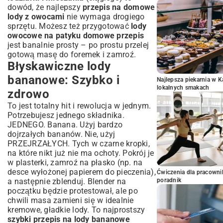
dowód, że najlepszy
przepis na domowe
lody z owocami
nie wymaga drogiego
sprzętu. Możesz też przygotować
lody
owocowe na patyku domowe przepis
jest banalnie prosty – po prostu przelej
gotową masę do foremek i zamroź.
Błyskawiczne lody
bananowe: Szybko i
Najlepsza piekarnia w 
lokalnych smakach
zdrowo
To jest totalny hit i rewolucja w jednym.
Potrzebujesz jednego składnika.
JEDNEGO. Banana. Użyj bardzo
dojrzałych bananów. Nie, użyj
PRZEJRZAŁYCH. Tych w czarne kropki,
na które nikt już nie ma ochoty. Pokrój je
w plasterki, zamroź na płasko (np. na
desce wyłożonej papierem do pieczenia),
Ćwiczenia dla pracown
a następnie zblenduj. Blender na
poradnik
początku będzie protestował, ale po
chwili masa zamieni się w idealnie
kremowe, gładkie lody. To najprostszy
szybki przepis na lody bananowe