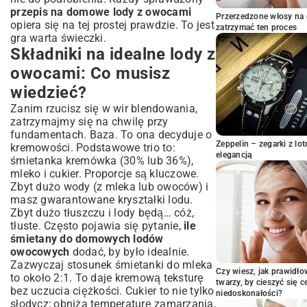
przepis na domowe lody z owocami
Błyskawiczne lody bananowe: Szybko i
Przerzedzone włosy na 
opiera się na tej prostej prawdzie. To jest
zdrowo
zatrzymać ten proces
gra warta świeczki.
Lody jogurtowe z owocami: Lekkie i
Składniki na idealne lody z
orzeźwiające
owocami: Co musisz
Wegańskie lody owocowe: Przepisy na
bazie mleczka kokosowego
wiedzieć?
Najczęstsze błędy i triki, czyli jak
Zanim rzucisz się w wir blendowania,
uniknąć kryształków lodu
zatrzymajmy się na chwilę przy
Idealne przechowywanie domowych
fundamentach. Baza. To ona decyduje o
Zeppelin – zegarki z l
lodów: Zachowaj świeżość
kremowości. Podstawowe trio to:
elegancją
śmietanka kremówka (30% lub 36%),
Pomysły na podanie i dodatki do
mleko i cukier. Proporcje są kluczowe.
domowych lodów owocowych
Zbyt dużo wody (z mleka lub owoców) i
Podsumowanie: Ciesz się smakiem lata
masz gwarantowane kryształki lodu.
przez cały rok
Zbyt dużo tłuszczu i lody będą… cóż,
tłuste. Często pojawia się pytanie,
ile
śmietany do domowych lodów
owocowych
dodać, by było idealnie.
Zazwyczaj stosunek śmietanki do mleka
Czy wiesz, jak prawidł
to około 2:1. To daje kremową teksturę
twarzy, by cieszyć się 
bez uczucia ciężkości. Cukier to nie tylko
niedoskonałości?
słodycz; obniża temperaturę zamarzania,