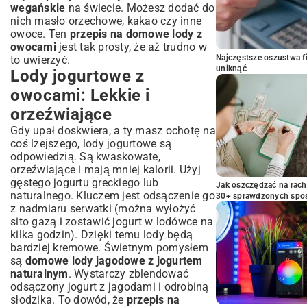
wegańskie
na świecie. Możesz dodać do
nich masło orzechowe, kakao czy inne
owoce. Ten
przepis na domowe lody z
owocami
jest tak prosty, że aż trudno w
Najczęstsze oszustwa f
to uwierzyć.
uniknąć
Lody jogurtowe z
owocami: Lekkie i
orzeźwiające
Gdy upał doskwiera, a ty masz ochotę na
coś lżejszego, lody jogurtowe są
odpowiedzią. Są kwaskowate,
orzeźwiające i mają mniej kalorii. Użyj
gęstego jogurtu greckiego lub
Jak oszczędzać na rac
naturalnego. Kluczem jest odsączenie go
30+ sprawdzonych sp
z nadmiaru serwatki (można wyłożyć
sito gazą i zostawić jogurt w lodówce na
kilka godzin). Dzięki temu lody będą
bardziej kremowe. Świetnym pomysłem
są
domowe lody jagodowe z jogurtem
naturalnym
. Wystarczy zblendować
odsączony jogurt z jagodami i odrobiną
słodzika. To dowód, że
przepis na