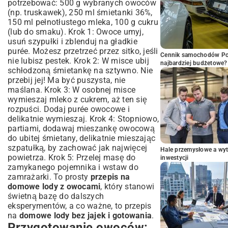
potrzebować: 500 g wybranych owoców
(np. truskawek), 250 ml śmietanki 36%,
150 ml pełnotłustego mleka, 100 g cukru
(lub do smaku). Krok 1: Owoce umyj,
usuń szypułki i zblenduj na gładkie
purée. Możesz przetrzeć przez sitko, jeśli
Cennik samochodów Por
nie lubisz pestek. Krok 2: W misce ubij
najbardziej budżetowe?
schłodzoną śmietankę na sztywno. Nie
przebij jej! Ma być puszysta, nie
maślana. Krok 3: W osobnej misce
wymieszaj mleko z cukrem, aż ten się
rozpuści. Dodaj purée owocowe i
delikatnie wymieszaj. Krok 4: Stopniowo,
partiami, dodawaj mieszankę owocową
do ubitej śmietany, delikatnie mieszając
szpatułką, by zachować jak najwięcej
Hale przemysłowe a wyt
powietrza. Krok 5: Przelej masę do
inwestycji
zamykanego pojemnika i wstaw do
zamrażarki. To prosty
przepis na
domowe lody z owocami
, który stanowi
świetną bazę do dalszych
eksperymentów, a co ważne, to przepis
na
domowe lody bez jajek i gotowania
.
Przygotowanie owoców: