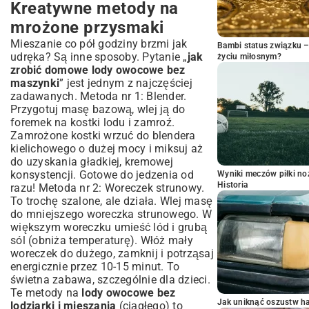
Kreatywne metody na
mrożone przysmaki
Mieszanie co pół godziny brzmi jak
Bambi status związku 
udręka? Są inne sposoby. Pytanie „
jak
życiu miłosnym?
zrobić domowe lody owocowe bez
maszynki
” jest jednym z najczęściej
zadawanych. Metoda nr 1: Blender.
Przygotuj masę bazową, wlej ją do
foremek na kostki lodu i zamroź.
Zamrożone kostki wrzuć do blendera
kielichowego o dużej mocy i miksuj aż
do uzyskania gładkiej, kremowej
konsystencji. Gotowe do jedzenia od
Wyniki meczów piłki noż
Historia
razu! Metoda nr 2: Woreczek strunowy.
To trochę szalone, ale działa. Wlej masę
do mniejszego woreczka strunowego. W
większym woreczku umieść lód i grubą
sól (obniża temperaturę). Włóż mały
woreczek do dużego, zamknij i potrząsaj
energicznie przez 10-15 minut. To
świetna zabawa, szczególnie dla dzieci.
Te metody na
lody owocowe bez
Jak uniknąć oszustw h
lodziarki i mieszania
(ciągłego) to