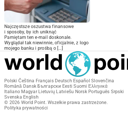
Najczęstsze oszustwa finansowe
i sposoby, by ich uniknąć
Pamiętam ten e-mail doskonale.
Wyglądał tak niewinnie, oficjalnie, z logo
mojego banku i prośbą o […]
Polski
Čeština
Français
Deutsch
Español
Slovenčina
Română
Dansk
Български
Eesti
Suomi
Ελληνικά
Italiano
Magyar
Lietuvių
Latviešu
Norsk
Português
Srpski
Svenska
English
© 2026 World Point. Wszelkie prawa zastrzeżone.
Polityka prywatności