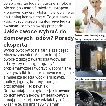
co sprawia, że lody są bardziej miękkie.
Można go zastąpić miodem, syropem
klonowym czy erytrytolem, ale wpłynie to
na finalną konsystencję. To jest baza, z
którą każdy
przepis na domowe lody z
owocami
zaczyna swoją przygodę.
Jakie owoce wybrać do
Sekret promiennej cery,
domowych lodów? Porady
Twój najlepszy sprzymi
eksperta
Wybór owoców to najfajniejsza część!
Możesz zaszaleć. Ale pamiętaj, że
owoce z dużą zawartością wody, jak
arbuzy czy melony, mogą być
problematyczne i tworzyć wspomniane
już kryształki. Idealne są owoce mięsiste,
z mniejszą ilością wody. Truskawki,
Bezpieczne metody trans
maliny, jagody, banany, mango,
brzoskwinie – to pewniaki.
Odpowiadając na pytanie,
jakie owoce
do domowych lodów śmietankowych
pasują najlepiej, powiedziałabym, że
właśnie te. Ich intensywny smak