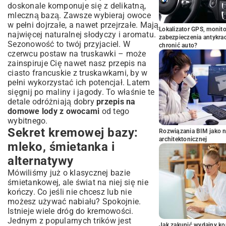
doskonale komponuje się z delikatną,
mleczną bazą. Zawsze wybieraj owoce
w pełni dojrzałe, a nawet przejrzałe. Mają
Lokalizator GPS, monito
najwięcej naturalnej słodyczy i aromatu.
zabezpieczenia antykra
Sezonowość to twój przyjaciel. W
chronić auto?
czerwcu postaw na truskawki – może
zainspiruje Cię nawet nasz
przepis na
ciasto francuskie z truskawkami
, by w
pełni wykorzystać ich potencjał. Latem
sięgnij po maliny i jagody. To właśnie te
detale odróżniają dobry
przepis na
domowe lody z owocami
od tego
wybitnego.
Sekret kremowej bazy:
Rozwiązania BIM jako n
architektonicznej
mleko, śmietanka i
alternatywy
Mówiliśmy już o klasycznej bazie
śmietankowej, ale świat na niej się nie
kończy. Co jeśli nie chcesz lub nie
możesz używać nabiału? Spokojnie.
Istnieje wiele dróg do kremowości.
Jednym z popularnych trików jest
Jak zakupić wydajny ko