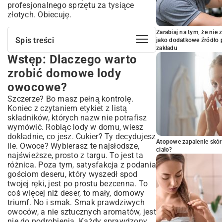
profesjonalnego sprzętu za tysiące
złotych. Obiecuję.
Zarabiaj na tym, że ni
Spis treści
jako dodatkowe źródło 
zakładu
Wstęp: Dlaczego warto
Wstęp: Dlaczego warto zrobić domowe
lody owocowe?
zrobić domowe lody
Składniki na idealne lody z owocami: Co
owocowe?
musisz wiedzieć?
Szczerze? Bo masz pełną kontrolę.
Jakie owoce wybrać do domowych
Koniec z czytaniem etykiet z listą
lodów? Porady eksperta
składników, których nazw nie potrafisz
Sekret kremowej bazy: mleko, śmietanka
wymówić. Robiąc lody w domu, wiesz
i alternatywy
dokładnie, co jesz. Cukier? Ty decydujesz
Atopowe zapalenie skór
Prosty przepis na domowe lody
ile. Owoce? Wybierasz te najsłodsze,
ciało?
owocowe krok po kroku
najświeższe, prosto z targu. To jest ta
różnica. Poza tym, satysfakcja z podania
Przygotowanie owoców: świeże czy
gościom deseru, który wyszedł spod
mrożone?
twojej ręki, jest po prostu bezcenna. To
Proces mrożenia: Jak uzyskać idealną
coś więcej niż deser, to mały, domowy
konsystencję?
triumf. No i smak. Smak prawdziwych
Lody bez lodziarki: Kreatywne metody
owoców, a nie sztucznych aromatów, jest
na mrożone przysmaki
nie do podrobienia. Każdy sprawdzony