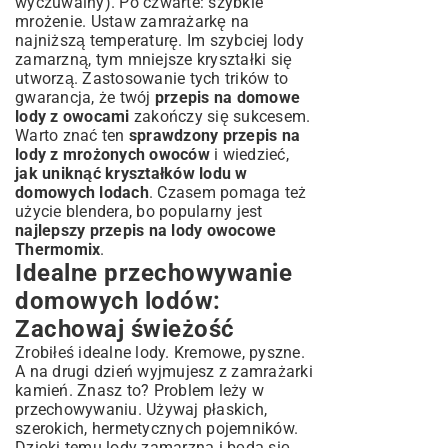
wyczuwalny). Po czwarte: szybkie
mrożenie. Ustaw zamrażarkę na
najniższą temperaturę. Im szybciej lody
zamarzną, tym mniejsze kryształki się
utworzą. Zastosowanie tych trików to
gwarancja, że twój
przepis na domowe
lody z owocami
zakończy się sukcesem.
Warto znać ten
sprawdzony przepis na
lody z mrożonych owoców
i wiedzieć,
jak uniknąć kryształków lodu w
domowych lodach
. Czasem pomaga też
użycie blendera, bo popularny jest
najlepszy przepis na lody owocowe
Thermomix
.
Idealne przechowywanie
domowych lodów:
Zachowaj świeżość
Zrobiłeś idealne lody. Kremowe, pyszne.
A na drugi dzień wyjmujesz z zamrażarki
kamień. Znasz to? Problem leży w
przechowywaniu. Używaj płaskich,
szerokich, hermetycznych pojemników.
Dzięki temu lody zamarzną i będą się