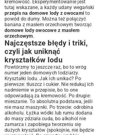
kremowość. Eksperymentowanie jest
tutaj wskazane, a każdy udany wegański
przepis na domowe lody z owocami
to
powód do dumy. Można też połączyć
banana z masłem orzechowym tworząc
domowe lody owocowe z masłem
orzechowym
.
Najczęstsze błędy i triki,
czyli jak uniknąć
kryształków lodu
Powtórzmy to jeszcze raz, bo to wróg
numer jeden domowych lodziarzy.
Kryształki lodu. Jak ich unikać? Po
pierwsze: tłuszcz i cukier. Nie redukuj ich
nadmiernie w przepisie, bo to one
odpowiadają za kremowość. Po drugie:
mieszanie. To absolutna podstawa, jeśli
nie masz maszynki. Po trzecie: odrobina
alkoholu. Łyżka wódki lub rumu dodana
do masy zdziała cuda, bo alkohol nie
zamarza i zapobiega tworzeniu się
dużych kryształów (spokojnie, nie będzie