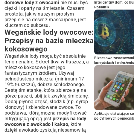
domowe lody z owocami
nie musi być
Inteligentny dom: co k
Poradnik
ciężki i oparty na śmietanie. Czasem
prostota, jak w naszym
prostym
przepisie na deser z mascarpone
, jest
kluczem do sukcesu.
Wegańskie lody owocowe:
Przepisy na bazie mleczka
kokosowego
Wegańskie lody mogą być absolutnie
Biznesowe zastosowani
fenomenalne. Sekret tkwi w tłuszczu, a
korzyściach i wdrożeni
mleczko kokosowe jest jego
fantastycznym źródłem. Używaj
pełnotłustego mleczka (minimum 17-
19% tłuszczu), dobrze schłodzonego.
Gęstą śmietankę, która zbierze się na
górze puszki, ubij jak zwykłą śmietanę.
Dodaj płynną część, słodzik (np. syrop
klonowy) i zblendowane owoce. To
podstawa, którą można modyfikować.
Aplikacje ułatwiające c
Intrygującą opcją jest
przepis na lody
po cyfrowych pomocni
owocowe z awokado i kakao
, które
dzięki awokado zyskują niesamowitą