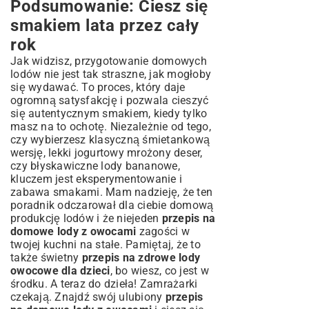
Podsumowanie: Ciesz się
smakiem lata przez cały
rok
Jak widzisz, przygotowanie domowych
lodów nie jest tak straszne, jak mogłoby
się wydawać. To proces, który daje
ogromną satysfakcję i pozwala cieszyć
się autentycznym smakiem, kiedy tylko
masz na to ochotę. Niezależnie od tego,
czy wybierzesz klasyczną śmietankową
wersję, lekki jogurtowy mrożony deser,
czy błyskawiczne lody bananowe,
kluczem jest eksperymentowanie i
zabawa smakami. Mam nadzieję, że ten
poradnik odczarował dla ciebie domową
produkcję lodów i że niejeden
przepis na
domowe lody z owocami
zagości w
twojej kuchni na stałe. Pamiętaj, że to
także świetny
przepis na zdrowe lody
owocowe dla dzieci
, bo wiesz, co jest w
środku. A teraz do dzieła! Zamrażarki
czekają. Znajdź swój ulubiony
przepis