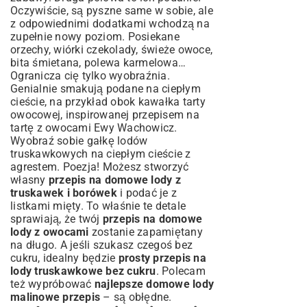
Oczywiście, są pyszne same w sobie, ale
z odpowiednimi dodatkami wchodzą na
zupełnie nowy poziom. Posiekane
orzechy, wiórki czekolady, świeże owoce,
bita śmietana, polewa karmelowa…
Ogranicza cię tylko wyobraźnia.
Genialnie smakują podane na ciepłym
cieście, na przykład obok kawałka tarty
owocowej, inspirowanej
przepisem na
tartę z owocami Ewy Wachowicz
.
Wyobraź sobie gałkę lodów
truskawkowych na ciepłym
cieście z
agrestem
. Poezja! Możesz stworzyć
własny
przepis na domowe lody z
truskawek i borówek
i podać je z
listkami mięty. To właśnie te detale
sprawiają, że twój
przepis na domowe
lody z owocami
zostanie zapamiętany
na długo. A jeśli szukasz czegoś bez
cukru, idealny będzie
prosty przepis na
lody truskawkowe bez cukru
. Polecam
też wypróbować
najlepsze domowe lody
malinowe przepis
– są obłędne.