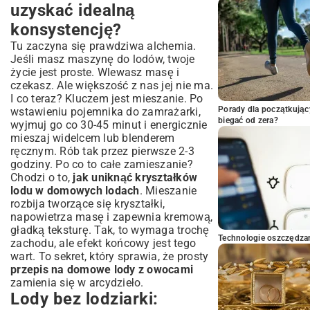
uzyskać idealną
konsystencję?
Tu zaczyna się prawdziwa alchemia.
Jeśli masz maszynę do lodów, twoje
życie jest proste. Wlewasz masę i
czekasz. Ale większość z nas jej nie ma.
I co teraz? Kluczem jest mieszanie. Po
Porady dla początkując
wstawieniu pojemnika do zamrażarki,
biegać od zera?
wyjmuj go co 30-45 minut i energicznie
mieszaj widelcem lub blenderem
ręcznym. Rób tak przez pierwsze 2-3
godziny. Po co to całe zamieszanie?
Chodzi o to,
jak uniknąć kryształków
lodu w domowych lodach
. Mieszanie
rozbija tworzące się kryształki,
napowietrza masę i zapewnia kremową,
gładką teksturę. Tak, to wymaga trochę
Technologie oszczędzan
zachodu, ale efekt końcowy jest tego
wart. To sekret, który sprawia, że prosty
przepis na domowe lody z owocami
zamienia się w arcydzieło.
Lody bez lodziarki: