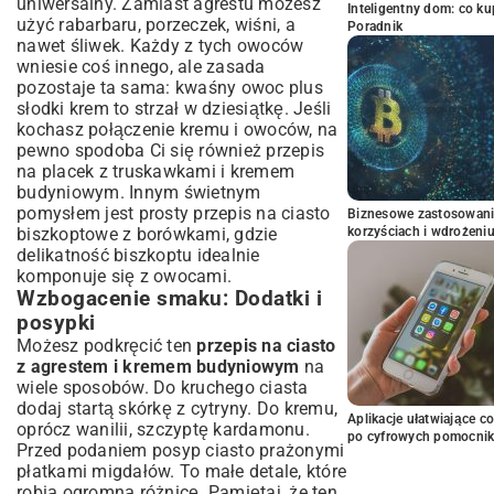
uniwersalny. Zamiast agrestu możesz
Inteligentny dom: co k
użyć rabarbaru, porzeczek, wiśni, a
Poradnik
nawet śliwek. Każdy z tych owoców
wniesie coś innego, ale zasada
pozostaje ta sama: kwaśny owoc plus
słodki krem to strzał w dziesiątkę. Jeśli
kochasz połączenie kremu i owoców, na
pewno spodoba Ci się również
przepis
na placek z truskawkami i kremem
budyniowym
. Innym świetnym
pomysłem jest
prosty przepis na ciasto
Biznesowe zastosowani
biszkoptowe z borówkami
, gdzie
korzyściach i wdrożeni
delikatność biszkoptu idealnie
komponuje się z owocami.
Wzbogacenie smaku: Dodatki i
posypki
Możesz podkręcić ten
przepis na ciasto
z agrestem i kremem budyniowym
na
wiele sposobów. Do kruchego ciasta
dodaj startą skórkę z cytryny. Do kremu,
Aplikacje ułatwiające c
oprócz wanilii, szczyptę kardamonu.
po cyfrowych pomocni
Przed podaniem posyp ciasto prażonymi
płatkami migdałów. To małe detale, które
robią ogromną różnicę. Pamiętaj, że ten