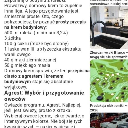
Zapomnij o budyniu z torebki.
stosunkowo niskiej cen
Prawdziwy, domowy krem to zupełnie
inna liga. A jego przygotowanie jest
śmiesznie proste. Oto, czego
potrzebujesz, by poznać
prosty przepis
na krem budyniowy
:
500 ml mleka (minimum 3,2%)
3 żółtka
100 g cukru (może być drobny)
1 laska wanilii lub łyżeczka ekstraktu
Zlewozmywaki Blanco – 
waniliowego
mogą się nie sprawdzić
40 g mąki ziemniaczanej
50 g miękkiego masła
Domowy krem sprawia, że ten
przepis na
ciasto z agrestem i kremem
budyniowym
staje się absolutnie
wyjątkowy.
Agrest: Wybór i przygotowanie
owoców
Gwiazda programu. Agrest. Najlepiej,
Produkcja elektroniki – 
jeśli jest świeży, prosto z krzaka.
2026
Wybieraj owoce jędrne, lekko twarde, o
intensywnym kolorze. Nie bój się tych
kwaśniejszych – cukier w cieście i