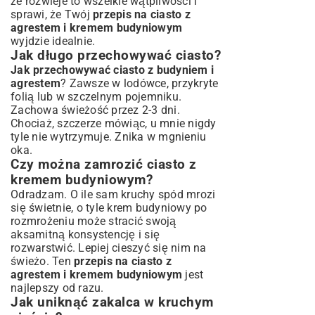
że rozwieje to wszelkie wątpliwości i
sprawi, że Twój
przepis na ciasto z
agrestem i kremem budyniowym
wyjdzie idealnie.
Jak długo przechowywać ciasto?
Jak przechowywać ciasto z budyniem i
agrestem
? Zawsze w lodówce, przykryte
folią lub w szczelnym pojemniku.
Zachowa świeżość przez 2-3 dni.
Chociaż, szczerze mówiąc, u mnie nigdy
tyle nie wytrzymuje. Znika w mgnieniu
oka.
Czy można zamrozić ciasto z
kremem budyniowym?
Odradzam. O ile sam kruchy spód mrozi
się świetnie, o tyle krem budyniowy po
rozmrożeniu może stracić swoją
aksamitną konsystencję i się
rozwarstwić. Lepiej cieszyć się nim na
świeżo. Ten
przepis na ciasto z
agrestem i kremem budyniowym
jest
najlepszy od razu.
Jak uniknąć zakalca w kruchym