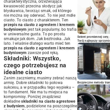
charakterystyczna, orzeźwiająca
kwasowość przecina słodycz jak
błyskawica, tworząc smak, od którego
nie można się oderwać. To nie jest mdłe
ciasto. To ciasto z charakterem. Ten
przepis na ciasto z agrestem i kremem
budyniowym
jest tak popularny, bo trafia
w uniwersalne gusta. To po prostu
Sekret promiennej cery,
smakuje jak dom. Jak beztroska. Jak
Twój najlepszy sprzymi
lato. I właśnie dlatego warto mieć ten
przepis na ciasto z agrestem i kremem
budyniowym
zawsze pod ręką.
Składniki: Wszystko,
czego potrzebujesz na
idealne ciasto
Zanim zaczniemy, musimy zebrać naszą
armię. Dobre składniki to połowa
Bezpieczne metody trans
sukcesu, a w przypadku tego wypieku –
to fundament. Nie ma tu miejsca na
kompromisy. Poniżej znajdziesz
dokładne
składniki na ciasto agrestowe
z budyniem
, podzielone na poszczególne