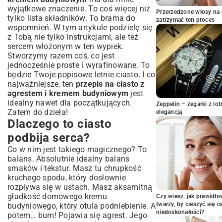
wyjątkowe znaczenie. To coś więcej niż
Jak perfekcyjnie zagnieść kruche ciasto?
Przerzedzone włosy na 
tylko lista składników. To brama do
zatrzymać ten proces
Tajemnica gładkiego kremu budyniowego
wspomnień. W tym artykule podzielę się
Sekrety warstwy agrestowej
z Tobą nie tylko instrukcjami, ale też
sercem włożonym w ten wypiek.
Łączenie smaków: Montaż i pieczenie
Stworzymy razem coś, co jest
Idealny czas i temperatura pieczenia
jednocześnie proste i wyrafinowane. To
Chłodzenie i dekorowanie
będzie Twoje popisowe letnie ciasto. I co
Wariacje i porady: Twój agrestowy deser
najważniejsze, ten
przepis na ciasto z
na wiele sposobów
agrestem i kremem budyniowym
jest
idealny nawet dla początkujących.
Inne owoce zamiast agrestu: Inspiracje
Zeppelin – zegarki z l
Zatem do dzieła!
elegancją
Wzbogacenie smaku: Dodatki i posypki
Dlaczego to ciasto
Wersja bezglutenowa lub wegańska
podbija serca?
Najczęściej zadawane pytania o ciasto z
agrestem i budyniem
Co w nim jest takiego magicznego? To
balans. Absolutnie idealny balans
Jak długo przechowywać ciasto?
smaków i tekstur. Masz tu chrupkość
Czy można zamrozić ciasto z kremem
kruchego spodu, który dosłownie
budyniowym?
rozpływa się w ustach. Masz aksamitną
Jak uniknąć zakalca w kruchym cieście?
gładkość domowego kremu
Czy wiesz, jak prawidł
Podsumowanie: Delektuj się smakiem
twarzy, by cieszyć się 
budyniowego, który otula podniebienie. A
domowego ciasta agrestowego
niedoskonałości?
potem… bum! Pojawia się agrest. Jego