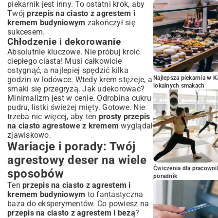
piekarnik jest inny. To ostatni krok, aby
Twój
przepis na ciasto z agrestem i
kremem budyniowym
zakończył się
sukcesem.
Chłodzenie i dekorowanie
Absolutnie kluczowe. Nie próbuj kroić
ciepłego ciasta! Musi całkowicie
ostygnąć, a najlepiej spędzić kilka
Najlepsza piekarnia w 
godzin w lodówce. Wtedy krem stężeje, a
lokalnych smakach
smaki się przegryzą. Jak udekorować?
Minimalizm jest w cenie. Odrobina cukru
pudru, listki świeżej mięty. Gotowe. Nie
trzeba nic więcej, aby ten
prosty przepis
na ciasto agrestowe z kremem
wyglądał
zjawiskowo.
Wariacje i porady: Twój
agrestowy deser na wiele
Ćwiczenia dla pracown
sposobów
poradnik
Ten
przepis na ciasto z agrestem i
kremem budyniowym
to fantastyczna
baza do eksperymentów. Co powiesz na
przepis na ciasto z agrestem i bezą
?