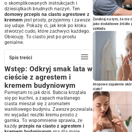
o skomplikowanych instrukcjach i
dziesiątkach brudnych naczyń. Ten
domowy przepis na ciasto agrestowe z
kremem
jest prosty, przyjemny i zawsze
Zarabiaj na tym, że ni
jako dodatkowe źródło 
się udaje. Pokażę ci, jak krok po kroku
zakładu
stworzyć cudo, które zachwyci każdego.
Obiecuję. To ciasto jest po prostu
genialne.
Spis treści
Wstęp: Odkryj smak lata w
Wstęp: Odkryj smak lata w cieście z
agrestem i kremem budyniowym
cieście z agrestem i
Dlaczego to ciasto podbija serca?
kremem budyniowym
Atopowe zapalenie skór
Składniki: Wszystko, czego potrzebujesz
ciało?
Pamiętam to jak dziś. Babcia krzątała
na idealne ciasto
się po kuchni, a zapach maślanego
Lista zakupów na kruche ciasto
ciasta mieszał się z aromatem
Niezbędne produkty do kremu
waniliowego budyniu. Zawsze pozwalała
budyniowego
mi wyjadać resztki kremu prosto z
Agrest: Wybór i przygotowanie owoców
garnka. To wspomnienie sprawia, że
każdy
przepis na ciasto z agrestem i
Przygotowanie krok po kroku: Od kuchni
kremem budyniowym
ma dla mnie
do stołu