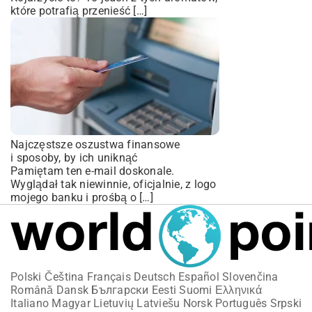
które potrafią przenieść […]
Najczęstsze oszustwa finansowe
i sposoby, by ich uniknąć
Pamiętam ten e-mail doskonale.
Wyglądał tak niewinnie, oficjalnie, z logo
mojego banku i prośbą o […]
Polski
Čeština
Français
Deutsch
Español
Slovenčina
Română
Dansk
Български
Eesti
Suomi
Ελληνικά
Italiano
Magyar
Lietuvių
Latviešu
Norsk
Português
Srpski