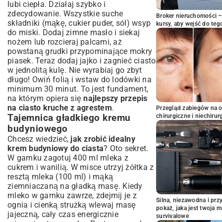
lubi ciepła. Działaj szybko i
zdecydowanie. Wszystkie suche
Broker nieruchomości – 
składniki (mąkę, cukier puder, sól) wsyp
kursy, aby wejść do teg
do miski. Dodaj zimne masło i siekaj
nożem lub rozcieraj palcami, aż
powstaną grudki przypominające mokry
piasek. Teraz dodaj jajko i zagnieć ciasto
w jednolitą kulę. Nie wyrabiaj go zbyt
długo! Owiń folią i wstaw do lodówki na
minimum 30 minut. To jest fundament,
na którym opiera się
najlepszy przepis
na ciasto kruche z agrestem
.
Przegląd zabiegów na 
Tajemnica gładkiego kremu
chirurgiczne i niechirur
budyniowego
Chcesz wiedzieć,
jak zrobić idealny
krem budyniowy do ciasta
? Oto sekret.
W garnku zagotuj 400 ml mleka z
cukrem i wanilią. W misce utrzyj żółtka z
resztą mleka (100 ml) i mąką
ziemniaczaną na gładką masę. Kiedy
mleko w garnku zawrze, zdejmij je z
Silna, niezawodna i pr
ognia i cienką strużką wlewaj masę
pokaż, jaka jest twoja 
jajeczną, cały czas energicznie
survivalowe