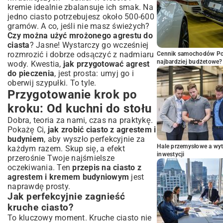
kremie idealnie zbalansuje ich smak. Na
jedno ciasto potrzebujesz około 500-600
gramów. A co, jeśli nie masz świeżych?
Czy można użyć mrożonego agrestu do
ciasta
? Jasne! Wystarczy go wcześniej
rozmrozić i dobrze odsączyć z nadmiaru
Cennik samochodów Por
najbardziej budżetowe?
wody. Kwestia,
jak przygotować agrest
do pieczenia
, jest prosta: umyj go i
oberwij szypułki. To tyle.
Przygotowanie krok po
kroku: Od kuchni do stołu
Dobra, teoria za nami, czas na praktykę.
Pokażę Ci,
jak zrobić ciasto z agrestem i
budyniem
, aby wyszło perfekcyjnie za
Hale przemysłowe a wyt
każdym razem. Skup się, a efekt
inwestycji
przerośnie Twoje najśmielsze
oczekiwania. Ten
przepis na ciasto z
agrestem i kremem budyniowym
jest
naprawdę prosty.
Jak perfekcyjnie zagnieść
kruche ciasto?
To kluczowy moment. Kruche ciasto nie