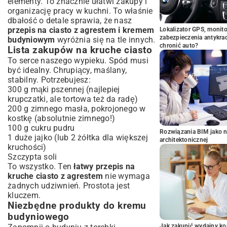
elementy. To znacznie ułatwi zakupy i
organizację pracy w kuchni. To właśnie
dbałość o detale sprawia, że nasz
przepis na ciasto z agrestem i kremem
Lokalizator GPS, monito
zabezpieczenia antykra
budyniowym
wyróżnia się na tle innych.
chronić auto?
Lista zakupów na kruche ciasto
To serce naszego wypieku. Spód musi
być idealny. Chrupiący, maślany,
stabilny. Potrzebujesz:
300 g mąki pszennej (najlepiej
krupczatki, ale tortowa też da radę)
200 g zimnego masła, pokrojonego w
kostkę (absolutnie zimnego!)
100 g cukru pudru
Rozwiązania BIM jako n
1 duże jajko (lub 2 żółtka dla większej
architektonicznej
kruchości)
Szczypta soli
To wszystko. Ten
łatwy przepis na
kruche ciasto z agrestem
nie wymaga
żadnych udziwnień. Prostota jest
kluczem.
Niezbędne produkty do kremu
budyniowego
Jak zakupić wydajny ko