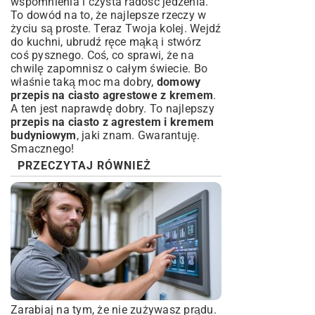
wspomnienia i czysta radość jedzenia.
To dowód na to, że najlepsze rzeczy w
życiu są proste. Teraz Twoja kolej. Wejdź
do kuchni, ubrudź ręce mąką i stwórz
coś pysznego. Coś, co sprawi, że na
chwilę zapomnisz o całym świecie. Bo
właśnie taką moc ma dobry,
domowy
przepis na ciasto agrestowe z kremem
.
A ten jest naprawdę dobry. To najlepszy
przepis na ciasto z agrestem i kremem
budyniowym
, jaki znam. Gwarantuję.
Smacznego!
PRZECZYTAJ RÓWNIEŻ
Zarabiaj na tym, że nie zużywasz prądu.