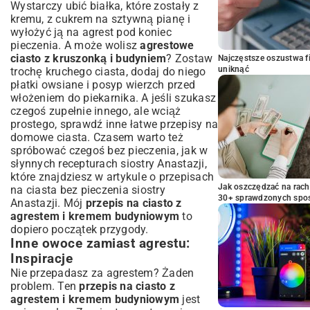
Wystarczy ubić białka, które zostały z
kremu, z cukrem na sztywną pianę i
wyłożyć ją na agrest pod koniec
pieczenia. A może wolisz
agrestowe
ciasto z kruszonką i budyniem
? Zostaw
Najczęstsze oszustwa f
uniknąć
trochę kruchego ciasta, dodaj do niego
płatki owsiane i posyp wierzch przed
włożeniem do piekarnika. A jeśli szukasz
czegoś zupełnie innego, ale wciąż
prostego, sprawdź inne
łatwe przepisy na
domowe ciasta
. Czasem warto też
spróbować czegoś bez pieczenia, jak w
słynnych recepturach siostry Anastazji,
które znajdziesz w artykule o
przepisach
Jak oszczędzać na rac
na ciasta bez pieczenia siostry
30+ sprawdzonych sp
Anastazji
. Mój
przepis na ciasto z
agrestem i kremem budyniowym
to
dopiero początek przygody.
Inne owoce zamiast agrestu:
Inspiracje
Nie przepadasz za agrestem? Żaden
problem. Ten
przepis na ciasto z
agrestem i kremem budyniowym
jest