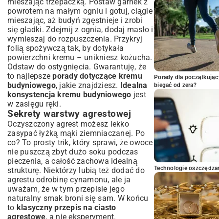
mieszając trzepaczką. Postaw garnek z
powrotem na małym ogniu i gotuj, ciągle
mieszając, aż budyń zgęstnieje i zrobi
się gładki. Zdejmij z ognia, dodaj masło i
wymieszaj do rozpuszczenia. Przykryj
folią spożywczą tak, by dotykała
powierzchni kremu – unikniesz kożucha.
Odstaw do ostygnięcia. Gwarantuję, że
to najlepsze
porady dotyczące kremu
Porady dla początkując
budyniowego
, jakie znajdziesz.
Idealna
biegać od zera?
konsystencja kremu budyniowego
jest
w zasięgu ręki.
Sekrety warstwy agrestowej
Oczyszczony agrest możesz lekko
zasypać łyżką mąki ziemniaczanej. Po
co? To prosty trik, który sprawi, że owoce
nie puszczą zbyt dużo soku podczas
pieczenia, a całość zachowa idealną
Technologie oszczędzan
strukturę. Niektórzy lubią też dodać do
agrestu odrobinę cynamonu, ale ja
uważam, że w tym przepisie jego
naturalny smak broni się sam. W końcu
to
klasyczny przepis na ciasto
agrestowe
, a nie eksperyment.