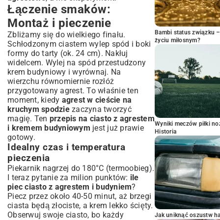
Łączenie smaków:
Montaż i pieczenie
Bambi status związku 
Zbliżamy się do wielkiego finału.
życiu miłosnym?
Schłodzonym ciastem wylep spód i boki
formy do tarty (ok. 24 cm). Nakłuj
widelcem. Wylej na spód przestudzony
krem budyniowy i wyrównaj. Na
wierzchu równomiernie rozłóż
przygotowany agrest. To właśnie ten
moment, kiedy
agrest w cieście na
kruchym spodzie
zaczyna tworzyć
magię. Ten
przepis na ciasto z agrestem
Wyniki meczów piłki noż
i kremem budyniowym
jest już prawie
Historia
gotowy.
Idealny czas i temperatura
pieczenia
Piekarnik nagrzej do 180°C (termoobieg).
I teraz pytanie za milion punktów:
ile
piec ciasto z agrestem i budyniem
?
Piecz przez około 40-50 minut, aż brzegi
ciasta będą złociste, a krem lekko ścięty.
Obserwuj swoje ciasto, bo każdy
Jak uniknąć oszustw h