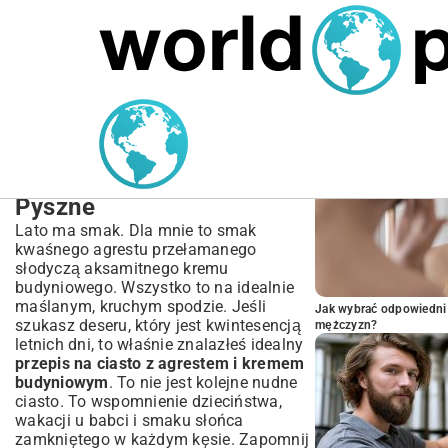
MARIUSZ ŁAMAGA
05.10.2025
BIZNES
POPULARNE A
Przepis na ciasto z
agrestem i kremem
budyniowym | Kruche i
Pyszne
Lato ma smak. Dla mnie to smak
kwaśnego agrestu przełamanego
słodyczą aksamitnego kremu
budyniowego. Wszystko to na idealnie
maślanym, kruchym spodzie. Jeśli
Jak wybrać odpowiedni 
szukasz deseru, który jest kwintesencją
mężczyzn?
letnich dni, to właśnie znalazłeś idealny
przepis na ciasto z agrestem i kremem
budyniowym
. To nie jest kolejne nudne
ciasto. To wspomnienie dzieciństwa,
wakacji u babci i smaku słońca
zamkniętego w każdym kęsie. Zapomnij