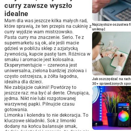
curry zawsze wyszło
idealne
Mam dla was jeszcze kilka małych rad,
Najczęstsze oszustwa f
które sprawią, że ten przepis na cukinię z
uniknąć
curry wyjdzie wam mistrzowsko.
Pasta curry ma znaczenie. Serio. Te z
supermarketu są ok, ale jeśli macie
gdzieś w pobliżu sklep z azjatycką
żywnością, kupcie pastę tam. Różnica w
smaku i aromacie jest kolosalna.
Eksperymentujcie – czerwona jest
uniwersalna, zielona bardziej ziołowa i
często ostrzejsza, a żółta łagodna,
Jak oszczędzać na rac
idealna dla dzieci.
30+ sprawdzonych sp
Nie zabijajcie cukinii! Powtórzę to
jeszcze raz: ma być al dente. Chrupiąca,
jędrna. Nikt nie lubi rozgotowanej
warzywnej papki. Pilnujcie czasu
gotowania.
Limonka i kolendra to nie dekoracja. To
kluczowe składniki. Sok z limonki
dodany na końcu balansuje smak,