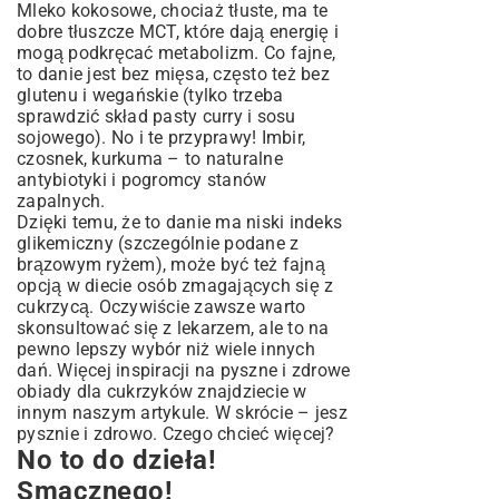
Mleko kokosowe, chociaż tłuste, ma te
dobre tłuszcze MCT, które dają energię i
mogą podkręcać metabolizm. Co fajne,
to danie jest bez mięsa, często też bez
glutenu i wegańskie (tylko trzeba
sprawdzić skład pasty curry i sosu
sojowego). No i te przyprawy! Imbir,
czosnek, kurkuma – to naturalne
antybiotyki i pogromcy stanów
zapalnych.
Dzięki temu, że to danie ma niski indeks
glikemiczny (szczególnie podane z
brązowym ryżem), może być też fajną
opcją w diecie osób zmagających się z
cukrzycą. Oczywiście zawsze warto
skonsultować się z lekarzem, ale to na
pewno lepszy wybór niż wiele innych
dań. Więcej inspiracji na
pyszne i zdrowe
obiady dla cukrzyków
znajdziecie w
innym naszym artykule. W skrócie – jesz
pysznie i zdrowo. Czego chcieć więcej?
No to do dzieła!
Smacznego!