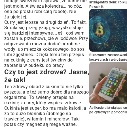
dodaje świeżości i sprawia, że danie nie
Inteligentny dom: co k
jest mdłe. A świeża kolendra… no cóż,
Poradnik
ona po prostu robi całą robotę. Nie
żałujcie jej.
Curry jest lepsze na drugi dzień. To fakt.
Smaki się przegryzają, wszystko staje
się bardziej intensywne. Jeśli coś wam
zostanie, przechowujcie w lodówce. Przy
odgrzewaniu można dodać odrobine
wody lub mleczka kokosowego, bo sos
lubi zgęstnieć. Dzięki temu ten przepis
Biznesowe zastosowani
na cukinię z curry jest świetny do
korzyściach i wdrożeni
zabrania w pudełku do pracy.
Czy to jest zdrowe? Jasne,
że tak!
Ten zdrowy obiad z cukinii to nie tylko
pyszota, ale też samo dobro dla naszego
organizmu. To świetny przepis na
cukinię z curry, który wspiera zdrowie.
Cukinia jest super, bo ma mało kalorii, a
Aplikacje ułatwiające c
po cyfrowych pomocni
za to dużo błonnika (dobrego na
trawienie), witamin i minerałów. Taki
potas czy magnez są mega ważne.