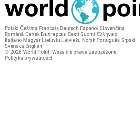
Polski
Čeština
Français
Deutsch
Español
Slovenčina
Română
Dansk
Български
Eesti
Suomi
Ελληνικά
Italiano
Magyar
Lietuvių
Latviešu
Norsk
Português
Srpski
Svenska
English
© 2026 World Point. Wszelkie prawa zastrzeżone.
Polityka prywatności