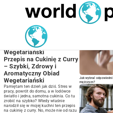
MARIUSZ ŁAMAGA
27.09.2025
NIERUCHOMOŚCI
POPULARNE A
Przepis na Cukinię z Curry
– Szybki, Zdrowy i
Aromatyczny Obiad
Wegetariański
Przepis na Cukinię z Curry
– Szybki, Zdrowy i
Aromatyczny Obiad
Jak wybrać odpowiedni 
Wegetariański
mężczyzn?
Pamiętam ten dzień jak dziś. Stres w
pracy, powrót do domu, a w lodówce
światło i jedna, samotna cukinia. Co tu
zrobić na szybko? Wtedy właśnie
narodził się w mojej kuchni ten przepis
na cukinię z curry. No, może nie od razu