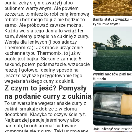
ognia, żeby się nie zważył) albo
bulionem warzywnym. Ale powiem
szczerze, to mleczko robi całą kremową
robotę i bez niego to już nie będzie to
Bambi status związku 
życiu miłosnym?
samo. Ale próbować zawsze można.
Każda wersja tego dania to wciąż ten
sam, świetny przepis na cukinię z curry.
Wersja dla leniwych (i posiadaczy
Thermomixa): Jak macie
urządzenie
kuchenne
typu Thermomix, to już w
ogóle jest bajka. Siekanie zajmuje 5
sekund, potem podsmażacie, wrzucacie
resztę i gotowe. Idealny sposób na
Wyniki meczów piłki noż
jeszcze szybsze przygotowanie tego
Historia
wegetariańskiego curry z cukinii.
Z czym to jeść? Pomysły
na podanie curry z cukinią
To uniwersalne wegetariańskie curry z
cukinii smakuje dobrze z wieloma
dodatkami. Klasyka to oczywiście ryż.
Najbardziej pasuje jaśminowy albo
basmati, bo ich aromat cudownie
Jak uniknąć oszustw h
komponuje się z curry. Taki ugotowany