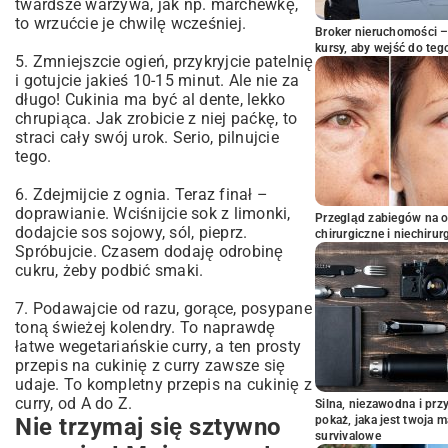
twardsze warzywa, jak np. marchewkę,
to wrzućcie je chwilę wcześniej.
Broker nieruchomości – 
kursy, aby wejść do teg
5. Zmniejszcie ogień, przykryjcie patelnię
i gotujcie jakieś 10-15 minut. Ale nie za
długo! Cukinia ma być al dente, lekko
chrupiąca. Jak zrobicie z niej paćkę, to
straci cały swój urok. Serio, pilnujcie
tego.
6. Zdejmijcie z ognia. Teraz finał –
doprawianie. Wciśnijcie sok z limonki,
Przegląd zabiegów na 
dodajcie sos sojowy, sól, pieprz.
chirurgiczne i niechirur
Spróbujcie. Czasem dodaję odrobinę
cukru, żeby podbić smaki.
7. Podawajcie od razu, gorące, posypane
toną świeżej kolendry. To naprawdę
łatwe wegetariańskie curry, a ten prosty
przepis na cukinię z curry zawsze się
udaje. To kompletny przepis na cukinię z
curry, od A do Z.
Silna, niezawodna i pr
Nie trzymaj się sztywno
pokaż, jaka jest twoja 
survivalowe