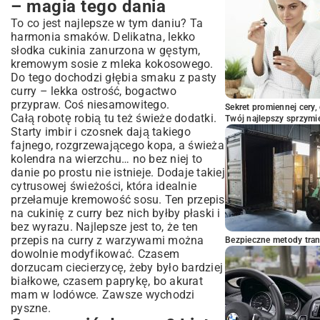
– magia tego dania
To co jest najlepsze w tym daniu? Ta
harmonia smaków. Delikatna, lekko
słodka cukinia zanurzona w gęstym,
kremowym sosie z mleka kokosowego.
Do tego dochodzi głębia smaku z pasty
curry – lekka ostrość, bogactwo
przypraw. Coś niesamowitego.
Sekret promiennej cery,
Całą robotę robią tu też świeże dodatki.
Twój najlepszy sprzymi
Starty imbir i czosnek dają takiego
fajnego, rozgrzewającego kopa, a świeża
kolendra na wierzchu… no bez niej to
danie po prostu nie istnieje. Dodaje takiej
cytrusowej świeżości, która idealnie
przełamuje kremowość sosu. Ten przepis
na cukinię z curry bez nich byłby płaski i
bez wyrazu. Najlepsze jest to, że ten
przepis na curry z warzywami można
Bezpieczne metody trans
dowolnie modyfikować. Czasem
dorzucam ciecierzycę, żeby było bardziej
białkowe, czasem paprykę, bo akurat
mam w lodówce. Zawsze wychodzi
pyszne.