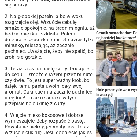
się smaży.
2. Na głębokiej patelni albo w woku
rozgrzejcie olej. Wrzućcie cebulę i
smażcie spokojnie, na średnim ogniu, aż
będzie miękka i szklista. Potem
Cennik samochodów Por
najbardziej budżetowe?
dorzućcie czosnek i imbir. Smażcie tylko
minutkę, mieszając, aż zacznie
pachnieć. Uważajcie, żeby nie spalić, bo
zrobi się gorzkie.
3. Teraz czas na pastę curry. Dodajcie ją
do cebuli i smażcie razem przez minutę
czy dwie. To jest super ważny krok, bo
dzięki temu pasta uwolni cały swój
Hale przemysłowe a wyt
aromat. Cała kuchnia zacznie pachnieć
inwestycji
obłędnie! To serce smaku w tym
przepisie na cukinię z curry.
4. Wlejcie mleko kokosowe i dobrze
wymieszajcie, żeby rozpuścić pastę.
Powstanie piękny, jednolity sos. Teraz
wrzućcie cukinię. Jeśli dodajecie jakieś