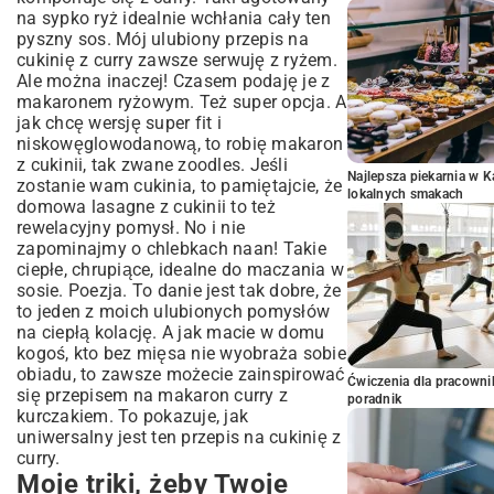
na sypko ryż idealnie wchłania cały ten
pyszny sos. Mój ulubiony przepis na
cukinię z curry zawsze serwuję z ryżem.
Ale można inaczej! Czasem podaję je z
makaronem ryżowym. Też super opcja. A
jak chcę wersję super fit i
niskowęglowodanową, to robię makaron
z cukinii, tak zwane zoodles. Jeśli
Najlepsza piekarnia w 
zostanie wam cukinia, to pamiętajcie, że
lokalnych smakach
domowa lasagne z cukinii
to też
rewelacyjny pomysł. No i nie
zapominajmy o chlebkach naan! Takie
ciepłe, chrupiące, idealne do maczania w
sosie. Poezja. To danie jest tak dobre, że
to jeden z moich ulubionych
pomysłów
na ciepłą kolację
. A jak macie w domu
kogoś, kto bez mięsa nie wyobraża sobie
obiadu, to zawsze możecie zainspirować
Ćwiczenia dla pracown
się przepisem na
makaron curry z
poradnik
kurczakiem
. To pokazuje, jak
uniwersalny jest ten przepis na cukinię z
curry.
Moje triki, żeby Twoje