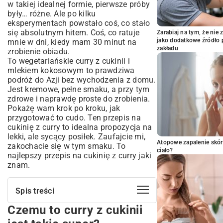
w takiej idealnej formie, pierwsze próby
były… różne. Ale po kilku
eksperymentach powstało coś, co stało
się absolutnym hitem. Coś, co ratuje
Zarabiaj na tym, że ni
jako dodatkowe źródło 
mnie w dni, kiedy mam 30 minut na
zakładu
zrobienie obiadu.
To wegetariańskie curry z cukinii i
mlekiem kokosowym to prawdziwa
podróż do Azji bez wychodzenia z domu.
Jest kremowe, pełne smaku, a przy tym
zdrowe i naprawdę proste do zrobienia.
Pokażę wam krok po kroku, jak
przygotować to cudo. Ten przepis na
cukinię z curry to idealna propozycja na
lekki, ale sycący posiłek. Zaufajcie mi,
Atopowe zapalenie skór
zakochacie się w tym smaku. To
ciało?
najlepszy przepis na cukinię z curry jaki
znam.
Spis treści
Czemu to curry z cukinii
Czemu to curry z cukinii jest takie super?
Smak Azji w Twoim domu – magia tego