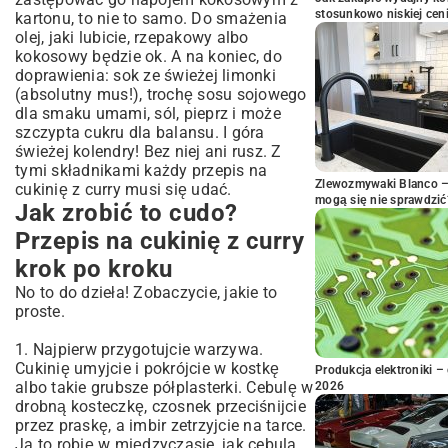
stosunkowo niskiej cen
kartonu, to nie to samo. Do smażenia
olej, jaki lubicie, rzepakowy albo
kokosowy będzie ok. A na koniec, do
doprawienia: sok ze świeżej limonki
(absolutny mus!), trochę sosu sojowego
dla smaku umami, sól, pieprz i może
szczypta cukru dla balansu. I góra
świeżej kolendry! Bez niej ani rusz. Z
tymi składnikami każdy przepis na
Zlewozmywaki Blanco – 
cukinię z curry musi się udać.
mogą się nie sprawdzić
Jak zrobić to cudo?
Przepis na cukinię z curry
krok po kroku
No to do dzieła! Zobaczycie, jakie to
proste.
1. Najpierw przygotujcie warzywa.
Cukinię umyjcie i pokrójcie w kostkę
Produkcja elektroniki – 
albo takie grubsze półplasterki. Cebulę w
2026
drobną kosteczkę, czosnek przeciśnijcie
przez praskę, a imbir zetrzyjcie na tarce.
Ja to robię w międzyczasie, jak cebula