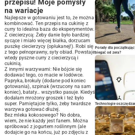
przepisu! Moje pomysły
na wariacje
Najlepsze w gotowaniu jest to, że można
kombinować. Ten przepis na cukinię z
curry to idealna baza do eksperymentów.
Z ciecierzycą: Żeby danie było bardziej
sycące i miało więcej białka, dorzucam
puszkę ciecierzycy (opłukanej!). Robi się
Porady dla początkując
z tego pełnoprawny, syty obiad. Powstaje
biegać od zera?
wtedy pyszne curry z ciecierzycą i
cukinią.
Z innymi warzywami: Nie bójcie się
dodawać tego, co macie w lodówce.
Papryka, brokuły (dodane pod koniec
gotowania), szpinak (wrzucony na sam
koniec), bataty… wszystko pasuje. Kiedyś
dodałam mrożony groszek i też było
super. Pamiętajcie tylko, żeby twardsze
Technologie oszczędzan
warzywa gotować dłużej.
Bez mleka kokosowego? No dobra,
wiem, że nie każdy jest fanem. Można
spróbować z jogurtem roślinnym (ale
dodajcie go na końcu, już po zdjęciu z