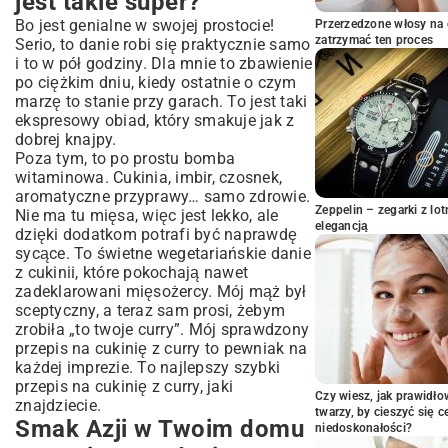
jest takie super?
dania
Bo jest genialne w swojej prostocie!
Przerzedzone włosy na 
Co wrzucić do gara? Lista zakupów do
zatrzymać ten proces
Serio, to danie robi się praktycznie samo
curry z cukinią
i to w pół godziny. Dla mnie to zbawienie
po ciężkim dniu, kiedy ostatnie o czym
Jak zrobić to cudo? Przepis na cukinię z
marzę to stanie przy garach. To jest taki
curry krok po kroku
ekspresowy obiad, który smakuje jak z
Nie trzymaj się sztywno przepisu! Moje
dobrej knajpy.
pomysły na wariacje
Poza tym, to po prostu bomba
Z czym to jeść? Pomysły na podanie
witaminowa. Cukinia, imbir, czosnek,
curry z cukinią
aromatyczne przyprawy… samo zdrowie.
Zeppelin – zegarki z l
Moje triki, żeby Twoje curry zawsze
Nie ma tu mięsa, więc jest lekko, ale
elegancją
wyszło idealne
dzięki dodatkom potrafi być naprawdę
sycące. To świetne wegetariańskie danie
Czy to jest zdrowe? Jasne, że tak!
z cukinii, które pokochają nawet
No to do dzieła! Smacznego!
zadeklarowani mięsożercy. Mój mąż był
sceptyczny, a teraz sam prosi, żebym
zrobiła „to twoje curry”. Mój sprawdzony
przepis na cukinię z curry to pewniak na
każdej imprezie. To najlepszy szybki
przepis na cukinię z curry, jaki
Czy wiesz, jak prawidł
znajdziecie.
twarzy, by cieszyć się 
Smak Azji w Twoim domu
niedoskonałości?