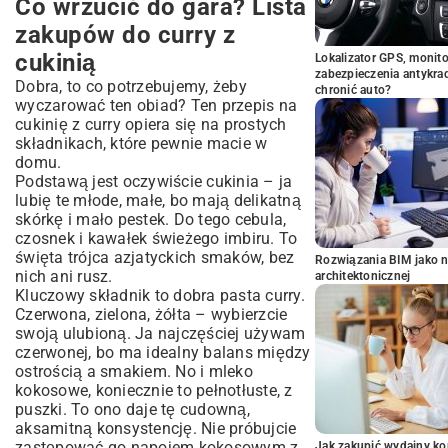
Co wrzucić do gara? Lista
zakupów do curry z
cukinią
Lokalizator GPS, monito
zabezpieczenia antykra
Dobra, to co potrzebujemy, żeby
chronić auto?
wyczarować ten obiad? Ten przepis na
cukinię z curry opiera się na prostych
składnikach, które pewnie macie w
domu.
Podstawą jest oczywiście cukinia – ja
lubię te młode, małe, bo mają delikatną
skórkę i mało pestek. Do tego cebula,
czosnek i kawałek świeżego imbiru. To
święta trójca azjatyckich smaków, bez
Rozwiązania BIM jako n
nich ani rusz.
architektonicznej
Kluczowy składnik to dobra pasta curry.
Czerwona, zielona, żółta – wybierzcie
swoją ulubioną. Ja najczęściej używam
czerwonej, bo ma idealny balans między
ostrością a smakiem. No i mleko
kokosowe, koniecznie to pełnotłuste, z
puszki. To ono daje tę cudowną,
aksamitną konsystencję. Nie próbujcie
zastępować go napojem kokosowym z
Jak zakupić wydajny ko