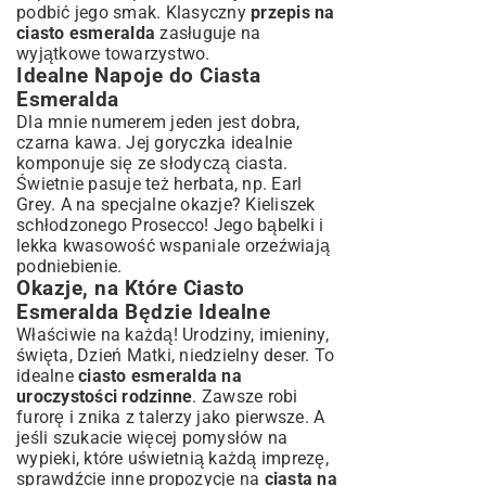
podbić jego smak. Klasyczny
przepis na
ciasto esmeralda
zasługuje na
wyjątkowe towarzystwo.
Idealne Napoje do Ciasta
Esmeralda
Dla mnie numerem jeden jest dobra,
czarna kawa. Jej goryczka idealnie
komponuje się ze słodyczą ciasta.
Świetnie pasuje też herbata, np. Earl
Grey. A na specjalne okazje? Kieliszek
schłodzonego Prosecco! Jego bąbelki i
lekka kwasowość wspaniale orzeźwiają
podniebienie.
Okazje, na Które Ciasto
Esmeralda Będzie Idealne
Właściwie na każdą! Urodziny, imieniny,
święta, Dzień Matki, niedzielny deser. To
idealne
ciasto esmeralda na
uroczystości rodzinne
. Zawsze robi
furorę i znika z talerzy jako pierwsze. A
jeśli szukacie więcej pomysłów na
wypieki, które uświetnią każdą imprezę,
sprawdźcie inne propozycje na
ciasta na