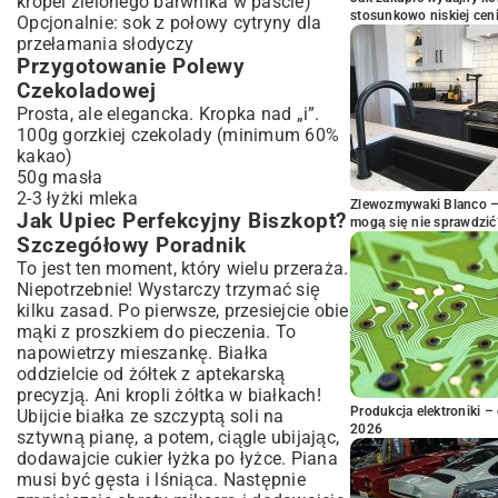
kropel zielonego barwnika w paście)
stosunkowo niskiej cen
Opcjonalnie: sok z połowy cytryny dla
przełamania słodyczy
Przygotowanie Polewy
Czekoladowej
Prosta, ale elegancka. Kropka nad „i”.
100g gorzkiej czekolady (minimum 60%
kakao)
50g masła
2-3 łyżki mleka
Zlewozmywaki Blanco – 
Jak Upiec Perfekcyjny Biszkopt?
mogą się nie sprawdzić
Szczegółowy Poradnik
To jest ten moment, który wielu przeraża.
Niepotrzebnie! Wystarczy trzymać się
kilku zasad. Po pierwsze, przesiejcie obie
mąki z proszkiem do pieczenia. To
napowietrzy mieszankę. Białka
oddzielcie od żółtek z aptekarską
precyzją. Ani kropli żółtka w białkach!
Produkcja elektroniki – 
Ubijcie białka ze szczyptą soli na
2026
sztywną pianę, a potem, ciągle ubijając,
dodawajcie cukier łyżka po łyżce. Piana
musi być gęsta i lśniąca. Następnie