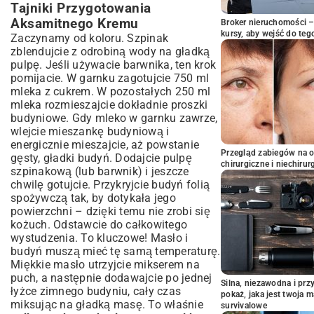
Tajniki Przygotowania
Aksamitnego Kremu
Broker nieruchomości – 
kursy, aby wejść do teg
Zaczynamy od koloru. Szpinak
zblendujcie z odrobiną wody na gładką
pulpę. Jeśli używacie barwnika, ten krok
pomijacie. W garnku zagotujcie 750 ml
mleka z cukrem. W pozostałych 250 ml
mleka rozmieszajcie dokładnie proszki
budyniowe. Gdy mleko w garnku zawrze,
wlejcie mieszankę budyniową i
energicznie mieszajcie, aż powstanie
Przegląd zabiegów na 
gęsty, gładki budyń. Dodajcie pulpę
chirurgiczne i niechirur
szpinakową (lub barwnik) i jeszcze
chwilę gotujcie. Przykryjcie budyń folią
spożywczą tak, by dotykała jego
powierzchni – dzięki temu nie zrobi się
kożuch. Odstawcie do całkowitego
wystudzenia. To kluczowe! Masło i
budyń muszą mieć tę samą temperaturę.
Miękkie masło utrzyjcie mikserem na
puch, a następnie dodawajcie po jednej
Silna, niezawodna i pr
łyżce zimnego budyniu, cały czas
pokaż, jaka jest twoja 
miksując na gładką masę. To właśnie
survivalowe