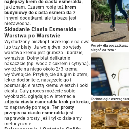
najlepszy krem do ciasta esmeralda
,
jaki znam. Czasem robię też
krem
budyniowy do ciasta esmeralda
z
innymi dodatkami, ale ta baza jest
niezawodna.
Składanie Ciasta Esmeralda –
Warstwa po Warstwie
Wystudzony biszkopt przekrójcie na dwa
Porady dla początkując
lub trzy blaty. Ja wolę dwa, bo wtedy
biegać od zera?
warstwa kremu jest grubsza i bardziej
wyrazista. Dolny blat delikatnie
nasączcie (np. wodą z cukrem i cytryną),
wyłóżcie na niego około 2/3 kremu,
wyrównajcie. Przykryjcie drugim blatem,
lekko dociśnijcie, nasączcie go i
posmarujcie resztą kremu wierzch i boki
ciasta. Cały proces możecie sobie
wyobrazić, oglądając w internecie
Technologie oszczędzan
zdjęcia ciasta esmeralda krok po kroku
,
to naprawdę pomaga. Ten
prosty
przepis na ciasto esmeralda
jest
naprawdę prosty, jeśli tylko działamy
metodycznie.