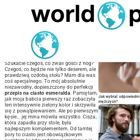
MARIUSZ ŁAMAGA
05.10.2025
BIZNES
POPULARNE A
Przepis na Ciasto
Esmeralda – Kompletny
Poradnik Krok po Kroku
Szukacie czegoś, co zwali gości z nóg?
Czegoś, co będzie nie tylko deserem, ale
prawdziwą ozdobą stołu? Mam dla was
coś specjalnego. To mój absolutnie
niezawodny, dopieszczony do perfekcji
przepis na ciasto esmeralda
. Pamiętam,
Jak wybrać odpowiedni 
jak moja babcia pierwszy raz zobaczyła
mężczyzn?
ten intensywnie zielony kolor i skrzywiła
się z powątpiewaniem. Ale po pierwszym
kęsie… jej mina mówiła wszystko. Cisza,
która zapadła przy stole, była
najlepszym komplementem. Od tamtej
pory to ciasto jest obowiązkowym