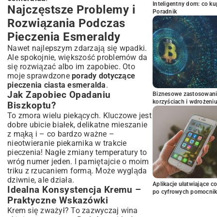
Inteligentny dom: co k
Najczęstsze Problemy i
Poradnik
Rozwiązania Podczas
Pieczenia Esmeraldy
Nawet najlepszym zdarzają się wpadki.
Ale spokojnie, większość problemów da
się rozwiązać albo im zapobiec. Oto
moje sprawdzone
porady dotyczące
pieczenia ciasta esmeralda
.
Jak Zapobiec Opadaniu
Biznesowe zastosowani
korzyściach i wdrożeni
Biszkoptu?
To zmora wielu piekących. Kluczowe jest
dobre ubicie białek, delikatne mieszanie
z mąką i – co bardzo ważne –
nieotwieranie piekarnika w trakcie
pieczenia! Nagłe zmiany temperatury to
wróg numer jeden. I pamiętajcie o moim
triku z rzucaniem formą. Może wygląda
dziwnie, ale działa.
Aplikacje ułatwiające c
Idealna Konsystencja Kremu –
po cyfrowych pomocni
Praktyczne Wskazówki
Krem się zważył? To zazwyczaj wina