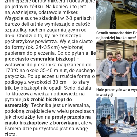
zmniejszcie obroty miksera i dodawajcie
po jednym żółtku. Na koniec, i to jest
najważniejsze, odstawcie mikser.
Wsypcie suche składniki w 2-3 partiach i
bardzo delikatnie wymieszajcie całość
szpatułką, ruchem zagarniającym od
Cennik samochodów Por
dołu. Chodzi o to, by nie zniszczyć
najbardziej budżetowe?
pęcherzyków powietrza. Wylejcie ciasto
do formy (ok. 24×35 cm) wyłożonej
papierem do pieczenia. Co do pytania,
ile
piec ciasto esmeralda biszkopt
–
wstawcie do piekarnika nagrzanego do
170°C na około 35-40 minut, do suchego
patyczka. Po upieczeniu rzućcie formą o
podłogę z wysokości 30 cm – to stary
trik, by biszkopt nie opadł. Serio, działa.
Hale przemysłowe a wyt
To kluczowa wiedza i odpowiedź na
inwestycji
pytanie
jak zrobić biszkopt do
esmeraldy
. Technika jest uniwersalna,
podobną znajdziecie w wielu przepisach,
jak chociażby ten na
prosty przepis na
ciasto biszkoptowe z borówkami
, ale w
Esmeraldzie puszystość jest na wagę
złota.