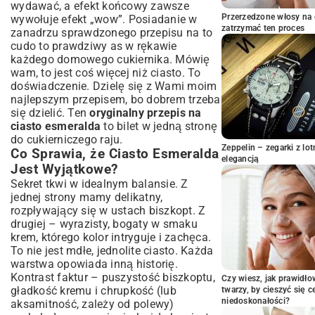
wydawać, a efekt końcowy zawsze
Składanie Ciasta Esmeralda – Warstwa po
Przerzedzone włosy na 
wywołuje efekt „wow”. Posiadanie w
Warstwie
zatrzymać ten proces
zanadrzu sprawdzonego przepisu na to
Dekorowanie i Ostatnie Szlify
cudo to prawdziwy as w rękawie
Wariacje Ciasta Esmeralda – Odkryj
każdego domowego cukiernika. Mówię
Nowe Smaki
wam, to jest coś więcej niż ciasto. To
Esmeralda z Owocami: Wersje Sezonowe
doświadczenie. Dzielę się z Wami moim
najlepszym przepisem, bo dobrem trzeba
Lekkie Ciasto Esmeralda Bez Pieczenia
się dzielić. Ten
oryginalny przepis na
Szybka Esmeralda – Gdy Czas Goni
ciasto esmeralda
to bilet w jedną stronę
Najczęstsze Problemy i Rozwiązania
do cukierniczego raju.
Podczas Pieczenia Esmeraldy
Zeppelin – zegarki z l
Co Sprawia, że Ciasto Esmeralda
elegancją
Jak Zapobiec Opadaniu Biszkoptu?
Jest Wyjątkowe?
Idealna Konsystencja Kremu – Praktyczne
Sekret tkwi w idealnym balansie. Z
Wskazówki
jednej strony mamy delikatny,
Przechowywanie Ciasta Esmeralda, aby
rozpływający się w ustach biszkopt. Z
Dłużej Zachowało Świeżość
drugiej – wyrazisty, bogaty w smaku
Z Czym Serwować Ciasto Esmeralda?
krem, którego kolor intryguje i zachęca.
Inspiracje i Pomysły
To nie jest mdłe, jednolite ciasto. Każda
warstwa opowiada inną historię.
Idealne Napoje do Ciasta Esmeralda
Kontrast faktur – puszystość biszkoptu,
Czy wiesz, jak prawidł
Okazje, na Które Ciasto Esmeralda Będzie
gładkość kremu i chrupkość (lub
twarzy, by cieszyć się 
Idealne
niedoskonałości?
aksamitność, zależy od polewy)
Podsumowanie – Dlaczego Warto Mieć