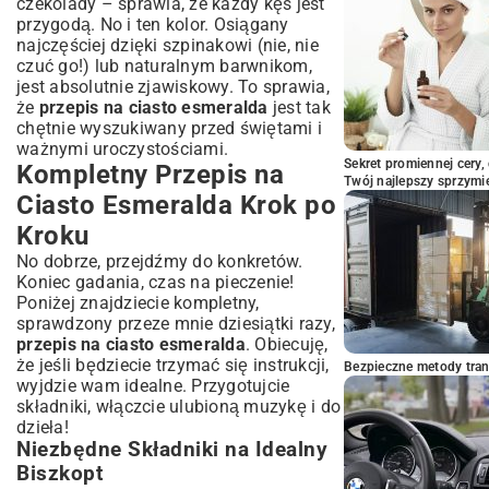
czekolady – sprawia, że każdy kęs jest
Przepis na Ciasto Esmeralda?
przygodą. No i ten kolor. Osiągany
najczęściej dzięki szpinakowi (nie, nie
czuć go!) lub naturalnym barwnikom,
jest absolutnie zjawiskowy. To sprawia,
że
przepis na ciasto esmeralda
jest tak
chętnie wyszukiwany przed świętami i
ważnymi uroczystościami.
Sekret promiennej cery,
Kompletny Przepis na
Twój najlepszy sprzymi
Ciasto Esmeralda Krok po
Kroku
No dobrze, przejdźmy do konkretów.
Koniec gadania, czas na pieczenie!
Poniżej znajdziecie kompletny,
sprawdzony przeze mnie dziesiątki razy,
przepis na ciasto esmeralda
. Obiecuję,
że jeśli będziecie trzymać się instrukcji,
Bezpieczne metody trans
wyjdzie wam idealne. Przygotujcie
składniki, włączcie ulubioną muzykę i do
dzieła!
Niezbędne Składniki na Idealny
Biszkopt