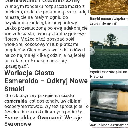
Dekorowanie i Ostatnie Szlify
W małym rondelku rozpuśćcie masło z
mlekiem, dodajcie połamaną czekoladę i
mieszajcie na małym ogniu do
Bambi status związku 
uzyskania gładkiej, lśniącej polewy.
życiu miłosnym?
Lekko przestudzoną polewą udekorujcie
wierzch ciasta, tworząc fantazyjne esy-
floresy. Możecie też posypać boki
wiórkami kokosowymi lub płatkami
migdałów. Ciasto wstawcie do lodówki
na co najmniej kilka godzin, a najlepiej
na całą noc. Smaki muszą się
„przegryźć”.
Wariacje Ciasta
Wyniki meczów piłki noż
Historia
Esmeralda – Odkryj Nowe
Smaki
Choć klasyczny
przepis na ciasto
esmeralda
jest doskonały, uwielbiam
eksperymentować. Wy też spróbujcie! To
świetna baza do kulinarnych podróży.
Esmeralda z Owocami: Wersje
Sezonowe
Jak uniknąć oszustw h