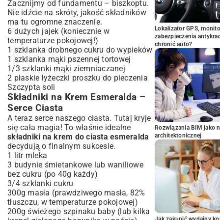
Zacznijmy od fundamentu – biszkoptu.
Nie idźcie na skróty, jakość składników
ma tu ogromne znaczenie.
Lokalizator GPS, monito
6 dużych jajek (koniecznie w
zabezpieczenia antykra
temperaturze pokojowej!)
chronić auto?
1 szklanka drobnego cukru do wypieków
1 szklanka mąki pszennej tortowej
1/3 szklanki mąki ziemniaczanej
2 płaskie łyżeczki proszku do pieczenia
Szczypta soli
Składniki na Krem Esmeralda –
Serce Ciasta
A teraz serce naszego ciasta. Tutaj kryje
się cała magia! To właśnie idealne
Rozwiązania BIM jako n
składniki na krem do ciasta esmeralda
architektonicznej
decydują o finalnym sukcesie.
1 litr mleka
3 budynie śmietankowe lub waniliowe
bez cukru (po 40g każdy)
3/4 szklanki cukru
300g masła (prawdziwego masła, 82%
tłuszczu, w temperaturze pokojowej)
200g świeżego szpinaku baby (lub kilka
Jak zakupić wydajny ko