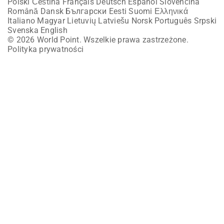
Polski
Čeština
Français
Deutsch
Español
Slovenčina
Română
Dansk
Български
Eesti
Suomi
Ελληνικά
Italiano
Magyar
Lietuvių
Latviešu
Norsk
Português
Srpski
Svenska
English
© 2026 World Point. Wszelkie prawa zastrzeżone.
Polityka prywatności