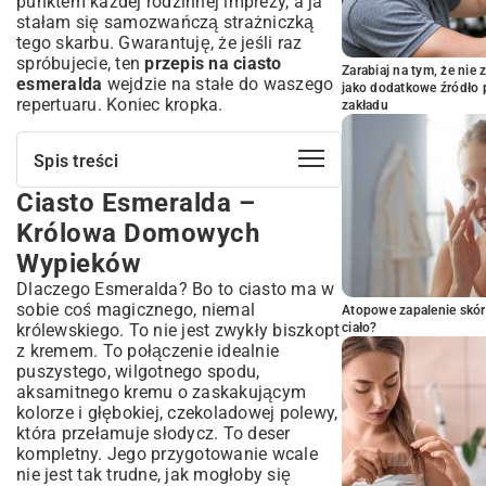
punktem każdej rodzinnej imprezy, a ja
stałam się samozwańczą strażniczką
tego skarbu. Gwarantuję, że jeśli raz
spróbujecie, ten
przepis na ciasto
Zarabiaj na tym, że ni
esmeralda
wejdzie na stałe do waszego
jako dodatkowe źródło 
repertuaru. Koniec kropka.
zakładu
Spis treści
Ciasto Esmeralda –
Ciasto Esmeralda – Królowa Domowych
Wypieków
Królowa Domowych
Co Sprawia, że Ciasto Esmeralda Jest
Wypieków
Wyjątkowe?
Dlaczego Esmeralda? Bo to ciasto ma w
Kompletny Przepis na Ciasto Esmeralda
sobie coś magicznego, niemal
Krok po Kroku
Atopowe zapalenie skór
królewskiego. To nie jest zwykły biszkopt
ciało?
Niezbędne Składniki na Idealny Biszkopt
z kremem. To połączenie idealnie
Składniki na Krem Esmeralda – Serce
puszystego, wilgotnego spodu,
Ciasta
aksamitnego kremu o zaskakującym
Przygotowanie Polewy Czekoladowej
kolorze i głębokiej, czekoladowej polewy,
Jak Upiec Perfekcyjny Biszkopt?
która przełamuje słodycz. To deser
Szczegółowy Poradnik
kompletny. Jego przygotowanie wcale
Tajniki Przygotowania Aksamitnego Kremu
nie jest tak trudne, jak mogłoby się