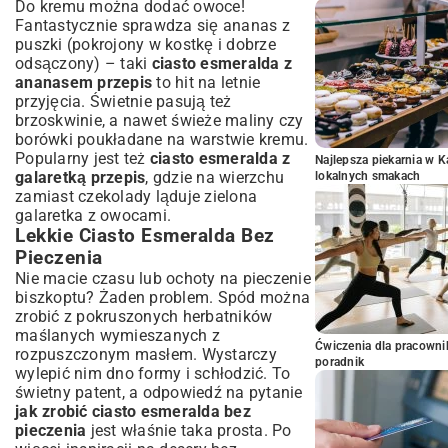
Do kremu można dodać owoce!
Fantastycznie sprawdza się ananas z
puszki (pokrojony w kostkę i dobrze
odsączony) – taki
ciasto esmeralda z
ananasem przepis
to hit na letnie
przyjęcia. Świetnie pasują też
brzoskwinie, a nawet świeże maliny czy
borówki poukładane na warstwie kremu.
Popularny jest też
ciasto esmeralda z
Najlepsza piekarnia w 
galaretką przepis
, gdzie na wierzchu
lokalnych smakach
zamiast czekolady ląduje zielona
galaretka z owocami.
Lekkie Ciasto Esmeralda Bez
Pieczenia
Nie macie czasu lub ochoty na pieczenie
biszkoptu? Żaden problem. Spód można
zrobić z pokruszonych herbatników
maślanych wymieszanych z
Ćwiczenia dla pracown
rozpuszczonym masłem. Wystarczy
poradnik
wylepić nim dno formy i schłodzić. To
świetny patent, a odpowiedź na pytanie
jak zrobić ciasto esmeralda bez
pieczenia
jest właśnie taka prosta. Po