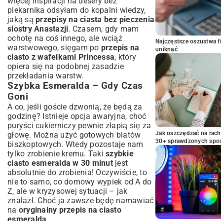
więcej inspiracji na desery bez
piekarnika odsyłam do kopalni wiedzy,
jaką są
przepisy na ciasta bez pieczenia
siostry Anastazji
. Czasem, gdy mam
ochotę na coś innego, ale wciąż
Najczęstsze oszustwa f
warstwowego, sięgam po
przepis na
uniknąć
ciasto z wafelkami Princessa
, który
opiera się na podobnej zasadzie
przekładania warstw.
Szybka Esmeralda – Gdy Czas
Goni
A co, jeśli goście dzwonią, że będą za
godzinę? Istnieje opcja awaryjna, choć
puryści cukierniczy pewnie złapią się za
Jak oszczędzać na rac
głowę. Można użyć gotowych blatów
30+ sprawdzonych sp
biszkoptowych. Wtedy pozostaje nam
tylko zrobienie kremu. Taki
szybkie
ciasto esmeralda w 30 minut
jest
absolutnie do zrobienia! Oczywiście, to
nie to samo, co domowy wypiek od A do
Z, ale w kryzysowej sytuacji – jak
znalazł. Choć ja zawsze będę namawiać
na
oryginalny przepis na ciasto
esmeralda
.