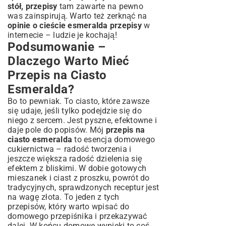
stół, przepisy
tam zawarte na pewno
was zainspirują. Warto też zerknąć na
opinie o cieście esmeralda przepisy
w
internecie – ludzie je kochają!
Podsumowanie –
Dlaczego Warto Mieć
Przepis na Ciasto
Esmeralda?
Bo to pewniak. To ciasto, które zawsze
się udaje, jeśli tylko podejdzie się do
niego z sercem. Jest pyszne, efektowne i
daje pole do popisów. Mój
przepis na
ciasto esmeralda
to esencja domowego
cukiernictwa – radość tworzenia i
jeszcze większa radość dzielenia się
efektem z bliskimi. W dobie gotowych
mieszanek i ciast z proszku, powrót do
tradycyjnych, sprawdzonych receptur jest
na wagę złota. To jeden z tych
przepisów, który warto wpisać do
domowego przepiśnika i przekazywać
dalej. W końcu domowe wypieki to coś