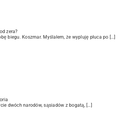
od zera?
bę biegu. Koszmar. Myślałem, że wypluję płuca po […]
oria
arcie dwóch narodów, sąsiadów z bogatą, […]