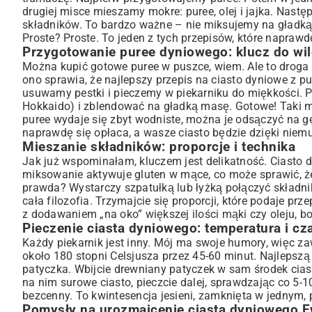
drugiej misce mieszamy mokre: puree, olej i jajka. Nastę
składników. To bardzo ważne – nie miksujemy na gładką
Proste? Proste. To jeden z tych przepisów, które naprawd
Przygotowanie puree dyniowego: klucz do wi
Można kupić gotowe puree w puszce, wiem. Ale to droga n
ono sprawia, że najlepszy przepis na ciasto dyniowe z pu
usuwamy pestki i pieczemy w piekarniku do miękkości. P
Hokkaido) i zblendować na gładką masę. Gotowe! Taki mu
puree wydaje się zbyt wodniste, można je odsączyć na g
naprawdę się opłaca, a wasze ciasto będzie dzięki niem
Mieszanie składników: proporcje i technika
Jak już wspominałam, kluczem jest delikatność. Ciasto d
miksowanie aktywuje gluten w mące, co może sprawić, że
prawda? Wystarczy szpatułką lub łyżką połączyć składni
cała filozofia. Trzymajcie się proporcji, które podaje pr
z dodawaniem „na oko” większej ilości mąki czy oleju, bo
Pieczenie ciasta dyniowego: temperatura i cz
Każdy piekarnik jest inny. Mój ma swoje humory, więc 
około 180 stopni Celsjusza przez 45-60 minut. Najlepszą 
patyczka. Wbijcie drewniany patyczek w sam środek ciasta 
na nim surowe ciasto, pieczcie dalej, sprawdzając co 5-1
bezcenny. To kwintesencja jesieni, zamknięta w jednym,
Pomysły na urozmaicenie ciasta dyniowego E