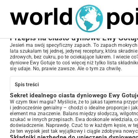
MARIUSZ ŁAMAGA
05.10.2025
SPORT
Przepis na ciasto dyniowe Ewy Gotuj
Jesień ma swój specyficzny zapach. To zapach mokrych liś
lata szukałam tej jednej, jedynej receptury, która skradni
zdrowych, bez cukru, po te ociekające lukrem. I wiecie c
dyniowe Ewy Gotuje to coś więcej niż tylko lista składni
się udaje. No, prawie zawsze. Ale o tym za chwilę.
Spis treści
Sekret idealnego ciasta dyniowego Ewy Gotuj
Sekret idealnego ciasta dyniowego Ewy Gotuje
W czym tkwi magia? Myślicie, że to jakaś tajemna przypra
Składniki niezbędne do upieczenia dyniowego rarytasu
i jednocześnie genialny – chodzi o idealne proporcje i ja
Jak wybrać idealną dynię na ciasto?
element ma znaczenie. Balans między słodyczą, wilgotno
Przyprawy, które podkreślą smak dyni
szukać w innych przepisach. Ewa doskonale wiedziała, co 
Przepis krok po kroku: od przygotowania dyni do gotowego c
doświadczenie. Naprawdę. Czuć to w każdym kęsie, w tej i
Przygotowanie puree dyniowego: klucz do wilgotności
że ten wypiek jest tak wyjątkowy i ciągle zdobywa nowych
Składniki niezbędne do upieczenia dyniowego
Mieszanie składników: proporcje i technika