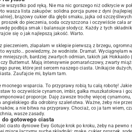
acie wszystko pod ręką. Nie ma nic gorszego niż odkrycie w po
to wasza lista zakupów: solidna porcja puree z dyni (najlepi
lnie), brązowy cukier dla głębi smaku, jajka od szczęśliwych 
), proszek do pieczenia, soda oczyszczona i oczywiście cała 
rawdę podbija smak i balansuje słodycz. Każdy z tych składn
ajcie się o jak najlepszą jakość. Warto.
kiem?
 z pieczeniem, złapałam w sklepie pierwszą z brzegu, ogromną
tkowy?
to wyszło… powiedzmy, że wodniste. Dramat. Wyciągnęłam wn
e mniejszych, bardziej zwartych odmian, takich jak Hokkaido 
ce czy Butternut. Mają intensywnie pomarańczowy, zwarty miążs
ego puree, które jest sercem naszego ciasta. Unikajcie dużych
asta. Zaufajcie mi, byłam tam.
e mocnego wsparcia. To przyprawy robią tu całą robotę! Jaki
staw to oczywiście cynamon, imbir, gałka muszkatołowa i go
komponować proporcje. Daję zawsze trochę więcej cynamonu,
 angielskiego dla odrobiny szaleństwa. Ważne, żeby nie prz
maków, a nie bitwa na przyprawy. Chociaż, co ja tam wiem, cz
uchnia, wasze zasady.
i do gotowego ciasta
bić ciasto dyniowe Ewy Gotuje krok po kroku, żeby na pewno s
j misce łączymy suche składniki: mąkę, cukier, proszek, sodę