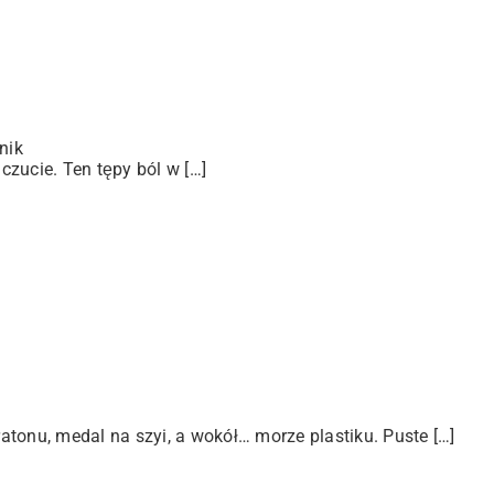
nik
zucie. Ten tępy ból w […]
tonu, medal na szyi, a wokół… morze plastiku. Puste […]