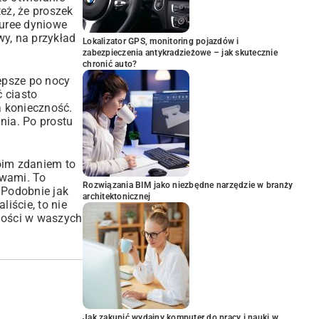
eż, że proszek
puree dyniowe
y, na przykład
Lokalizator GPS, monitoring pojazdów i
zabezpieczenia antykradzieżowe – jak skutecznie
chronić auto?
epsze po nocy
 ciasto
a konieczność.
nia. Po prostu
oim zdaniem to
awami. To
Rozwiązania BIM jako niezbędne narzędzie w branży
. Podobnie jak
architektonicznej
iście, to nie
agości w waszych
Jak zakupić wydajny komputer do pracy i nauki w