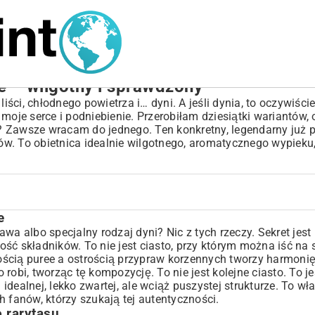
e – wilgotny i sprawdzony
ci, chłodnego powietrza i… dyni. A jeśli dynia, to oczywiście
e moje serce i podniebienie. Przerobiłam dziesiątki wariantów,
o? Zawsze wracam do jednego. Ten konkretny, legendarny już p
ków. To obietnica idealnie wilgotnego, aromatycznego wypieku
e
wa albo specjalny rodzaj dyni? Nic z tych rzeczy. Sekret jest
kość składników. To nie jest ciasto, przy którym można iść na 
ścią puree a ostrością przypraw korzennych tworzy harmonię,
robi, tworząc tę kompozycję. To nie jest kolejne ciasto. To je
iasta
dealnej, lekko zwartej, ale wciąż puszystej strukturze. To wł
 fanów, którzy szukają tej autentyczności.
 rarytasu