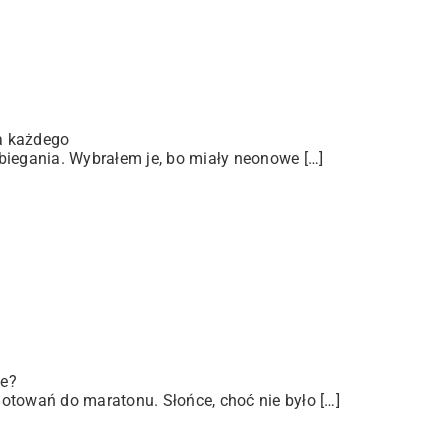
a każdego
biegania. Wybrałem je, bo miały neonowe […]
ze?
otowań do maratonu. Słońce, choć nie było […]