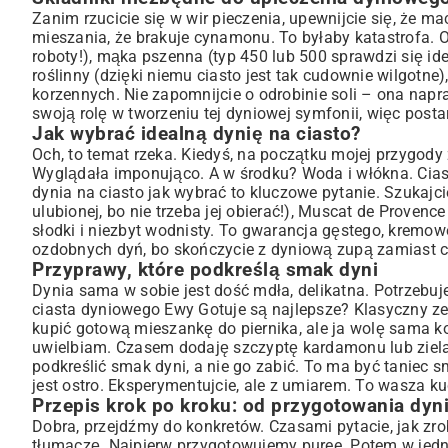
Zanim rzucicie się w wir pieczenia, upewnijcie się, że m
Pieczenie ciasta dyniowego: temperatura i czas
mieszania, że brakuje cynamonu. To byłaby katastrofa. O
Pomysły na urozmaicenie ciasta dyniowego Ewy Gotuje
roboty!), mąka pszenna (typ 450 lub 500 sprawdzi się idea
Polewa serowa, lukier czy czekolada? Idealne wykończenie
roślinny (dzięki niemu ciasto jest tak cudownie wilgotne
Wersje wegańskie i bezglutenowe ciasta dyniowego
korzennych. Nie zapomnijcie o odrobinie soli – ona nap
swoją rolę w tworzeniu tej dyniowej symfonii, więc postar
Częste błędy w pieczeniu ciasta dyniowego i jak ich unikać
Jak wybrać idealną dynię na ciasto?
Jak przechowywać ciasto dyniowe, by dłużej cieszyć się sma
Och, to temat rzeka. Kiedyś, na początku mojej przygody
Dlaczego przepis Ewy Gotuje na ciasto dyniowe jest tak wyją
Wyglądała imponująco. A w środku? Woda i włókna. Cias
dynia na ciasto jak wybrać to kluczowe pytanie. Szukajci
ulubionej, bo nie trzeba jej obierać!), Muscat de Proven
słodki i niezbyt wodnisty. To gwarancja gęstego, kremow
ozdobnych dyń, bo skończycie z dyniową zupą zamiast ci
Przyprawy, które podkreślą smak dyni
Dynia sama w sobie jest dość mdła, delikatna. Potrzebuj
ciasta dyniowego Ewy Gotuje są najlepsze? Klasyczny ze
kupić gotową mieszankę do piernika, ale ja wolę sama 
uwielbiam. Czasem dodaję szczyptę kardamonu lub ziela
podkreślić smak dyni, a nie go zabić. To ma być taniec s
jest ostro. Eksperymentujcie, ale z umiarem. To wasza k
Przepis krok po kroku: od przygotowania dyn
Dobra, przejdźmy do konkretów. Czasami pytacie, jak zro
tłumaczę. Najpierw przygotowujemy puree. Potem w jedne