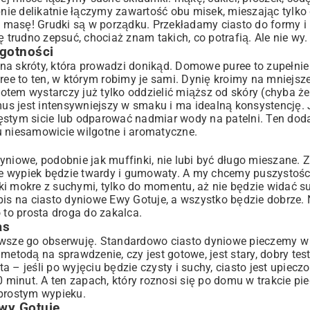
pnie delikatnie łączymy zawartość obu misek, mieszając tylko
 masę! Grudki są w porządku. Przekładamy ciasto do formy i
ę trudno zepsuć, chociaż znam takich, co potrafią. Ale nie wy
lgotności
a skróty, która prowadzi donikąd. Domowe puree to zupełnie 
ree to ten, w którym robimy je sami. Dynię kroimy na mniejsze
otem wystarczy już tylko oddzielić miąższ od skóry (chyba ż
s jest intensywniejszy w smaku i ma idealną konsystencję. 
ęstym sicie lub odparować nadmiar wody na patelni. Ten dod
u niesamowicie wilgotne i aromatyczne.
yniowe, podobnie jak muffinki, nie lubi być długo mieszane. 
 wypiek będzie twardy i gumowaty. A my chcemy puszystości 
ki mokre z suchymi, tylko do momentu, aż nie będzie widać s
zepis na ciasto dyniowe Ewy Gotuje, a wszystko będzie dobrze.
 to prosta droga do zakalca.
as
zawsze go obserwuję. Standardowo ciasto dyniowe pieczemy w
metodą na sprawdzenie, czy jest gotowe, jest stary, dobry te
– jeśli po wyjęciu będzie czysty i suchy, ciasto jest upieczo
0 minut. A ten zapach, który roznosi się po domu w trakcie pi
 prostym wypieku.
wy Gotuje