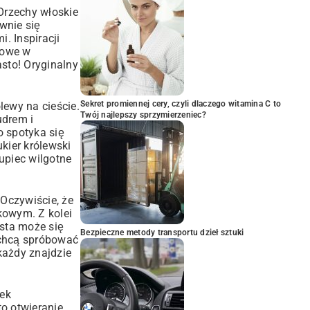
Orzechy włoskie
wnie się
. Inspiracji
kowe w
sto! Oryginalny
Sekret promiennej cery, czyli dlaczego witamina C to
lewy na cieście.
Twój najlepszy sprzymierzeniec?
udrem i
o spotyka się
ukier królewski
upiec wilgotne
 Oczywiście, że
kowym. Z kolei
sta może się
Bezpieczne metody transportu dzieł sztuki
y chcą spróbować
 każdy znajdzie
iek
to otwieranie