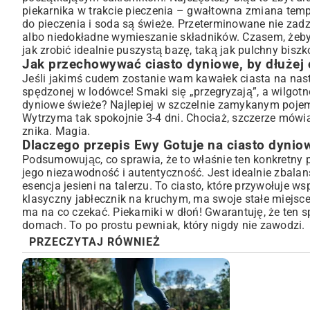
piekarnika w trakcie pieczenia – gwałtowna zmiana tempe
do pieczenia i soda są świeże. Przeterminowane nie zadz
albo niedokładne wymieszanie składników. Czasem, żeby
jak zrobić idealnie puszystą bazę, taką jak
pulchny biszk
Jak przechowywać ciasto dyniowe, by dłużej
Jeśli jakimś cudem zostanie wam kawałek ciasta na nast
spędzonej w lodówce! Smaki się „przegryzają”, a wilgot
dyniowe świeże? Najlepiej w szczelnie zamykanym pojemn
Wytrzyma tak spokojnie 3-4 dni. Chociaż, szczerze mówią
znika. Magia.
Dlaczego przepis Ewy Gotuje na ciasto dyniow
Podsumowując, co sprawia, że to właśnie ten konkretny 
jego niezawodność i autentyczność. Jest idealnie zbala
esencja jesieni na talerzu. To ciasto, które przywołuje w
klasyczny
jabłecznik na kruchym
, ma swoje stałe miejsc
ma na co czekać. Piekarniki w dłoń! Gwarantuję, że ten
domach. To po prostu pewniak, który nigdy nie zawodzi.
PRZECZYTAJ RÓWNIEŻ