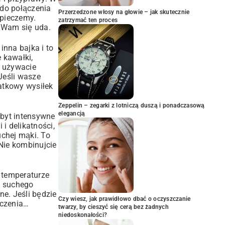
 do połączenia
Przerzedzone włosy na głowie – jak skutecznie
 pieczemy.
zatrzymać ten proces
. Wam się uda.
inna bajka i to
 kawałki,
e używacie
Jeśli wasze
atkowy wysiłek
Zeppelin – zegarki z lotniczą duszą i ponadczasową
elegancją
Zbyt intensywne
i delikatności,
uchej mąki. To
 Nie kombinujcie
 temperaturze
st suchego
ne. Jeśli będzie
Czy wiesz, jak prawidłowo dbać o oczyszczanie
eczenia…
twarzy, by cieszyć się cerą bez żadnych
niedoskonałości?