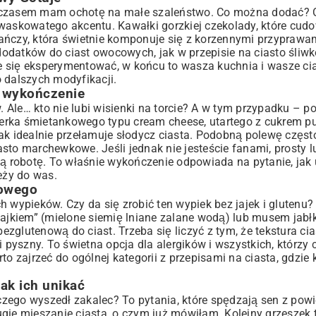
, czasem mam ochotę na małe szaleństwo. Co można dodać? 
waskowatego akcentu. Kawałki gorzkiej czekolady, które cudo
ńczy, która świetnie komponuje się z korzennymi przyprawami
 dodatków do ciast owocowych, jak w
przepisie na ciasto śliw
e się eksperymentować, w końcu to wasza kuchnia i wasze cia
 dalszych modyfikacji.
e wykończenie
Ale… kto nie lubi wisienki na torcie? A w tym przypadku – po
erka śmietankowego typu cream cheese, utartego z cukrem p
ak idealnie przełamuje słodycz ciasta. Podobną polewę częst
ciasto marchewkowe
. Jeśli jednak nie jesteście fanami, prosty l
ią robotę. To właśnie wykończenie odpowiada na pytanie, jak 
eży do was.
iowego
 wypieków. Czy da się zrobić ten wypiek bez jajek i glutenu?
jajkiem” (mielone siemię lniane zalane wodą) lub musem jabł
lutenową do ciast. Trzeba się liczyć z tym, że tekstura cia
i pyszny. To świetna opcja dla alergików i wszystkich, którz
to zajrzeć do ogólnej kategorii z
przepisami na ciasta
, gdzie
ak ich unikać
zego wyszedł zakalec? To pytania, które spędzają sen z pow
gie mieszanie ciasta, o czym już mówiłam. Kolejny grzeszek 