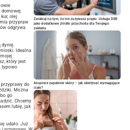
łowie
ej domowej
kur, olej
Zarabiaj na tym, że nie zużywasz prądu. Usługa DSR
armia przypraw
jako dodatkowe źródło przychodu dla Twojego
ików odgrywa
zakładu
 dynię.
ioski. Idealna
(mojej
z, który jest
, typowo
Atopowe zapalenie skóry – jak okiełznać wymagające
e przyprawy do
ciało?
ździki. Można
 bo go
esadzić. Chcemy
asem lubię, jak
ię udało. Już
 i przyprawy. W