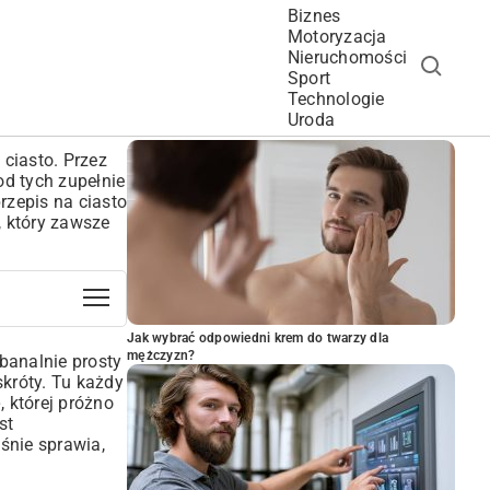
Biznes
Motoryzacja
Nieruchomości
Sport
Technologie
POPULARNE ARTYKUŁY
Uroda
 ciasto. Przez
 od tych zupełnie
rzepis na ciasto
, który zawsze
Jak wybrać odpowiedni krem do twarzy dla
mężczyzn?
 banalnie prosty
skróty. Tu każdy
 której próżno
st
aśnie sprawia,