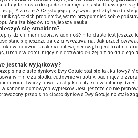
ratury to prosta droga do opadnięcia ciasta. Upewnijcie się t
iałają. A zakalec? Często jego przyczyną jest zbyt wodniste 
 uniknąć takich problemów, warto przypomnieć sobie podstaw
opt
. Analiza błędów to najlepsza nauka.
 cieszyć się smakiem?
ępny dzień, mam dobrą wiadomość – to ciasto jest jeszcze l
ność staje się jeszcze bardziej wyczuwalna. Jak przechowywać
iku w lodówce. Jeśli ma polewę serową, to jest to absolutn
c, u mnie w domu nigdy nie dotrwało dłużej niż do drugiego d
e jest tak wyjątkowy?
przepis na ciasto dyniowe Ewy Gotuje stał się tak kultowy? M
nsowany – nie za słodki, cudownie wilgotny, pachnący przypr
spomnienia i tworzy nowe. Jest jak ciepły koc w chłodny dzień
e w kanonie domowych wypieków. Jeśli jeszcze go nie próbowal
 sprawdzony przepis na ciasto dyniowe Ewy Gotuje na stałe z