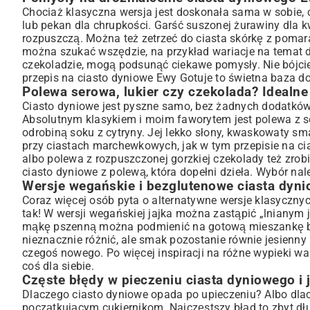
Chociaż klasyczna wersja jest doskonała sama w sobie
lub pekan dla chrupkości. Garść suszonej żurawiny dla k
rozpuszczą. Można też zetrzeć do ciasta skórkę z pomara
można szukać wszędzie, na przykład wariacje na temat
czekoladzie
, mogą podsunąć ciekawe pomysły. Nie bójci
przepis na ciasto dyniowe Ewy Gotuje to świetna baza do
Polewa serowa, lukier czy czekolada? Idealn
Ciasto dyniowe jest pyszne samo, bez żadnych dodatków. 
Absolutnym klasykiem i moim faworytem jest polewa z s
odrobiną soku z cytryny. Jej lekko słony, kwaskowaty sm
przy ciastach marchewkowych, jak w tym
przepisie na 
albo polewa z rozpuszczonej gorzkiej czekolady też zrob
ciasto dyniowe z polewą, która dopełni dzieła. Wybór nal
Wersje wegańskie i bezglutenowe ciasta dyn
Coraz więcej osób pyta o alternatywne wersje klasycznych
tak! W wersji wegańskiej jajka można zastąpić „lnianym 
mąkę pszenną można podmienić na gotową mieszankę bezg
nieznacznie różnić, ale smak pozostanie równie jesienny 
czegoś nowego. Po więcej inspiracji na różne wypieki war
coś dla siebie.
Częste błędy w pieczeniu ciasta dyniowego i j
Dlaczego ciasto dyniowe opada po upieczeniu? Albo dlac
początkującym cukiernikom. Najczęstszy błąd to zbyt dłu