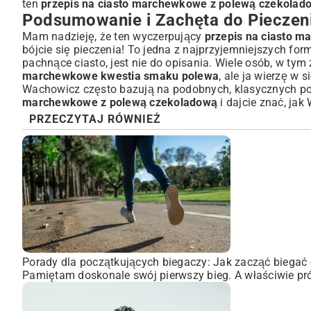
ten
przepis na ciasto marchewkowe z polewą czekolad
Podsumowanie i Zachęta do Pieczen
Mam nadzieję, że ten wyczerpujący
przepis na ciasto 
bójcie się pieczenia! To jedna z najprzyjemniejszych for
pachnące ciasto, jest nie do opisania. Wiele osób, w tym
marchewkowe kwestia smaku polewa
, ale ja wierzę w 
Wachowicz
często bazują na podobnych, klasycznych poł
marchewkowe z polewą czekoladową
i dajcie znać, j
PRZECZYTAJ RÓWNIEŻ
Porady dla początkujących biegaczy: Jak zacząć biegać 
Pamiętam doskonale swój pierwszy bieg. A właściwie pró