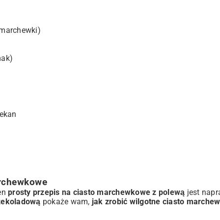
e marchewki)
mak)
pekan
archewkowe
ten
prosty przepis na ciasto marchewkowe z polewą
jest napr
czekoladową
pokaże wam,
jak zrobić wilgotne ciasto marche