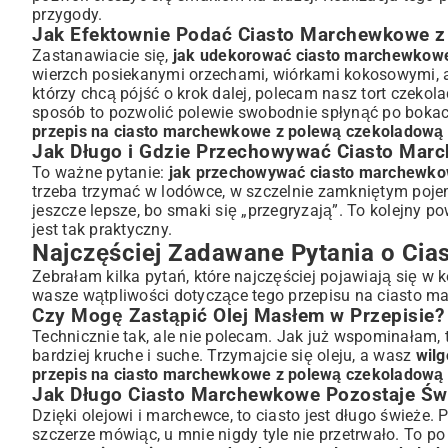
przygody.
Jak Efektownie Podać Ciasto Marchewkowe z
Zastanawiacie się,
jak udekorować ciasto marchewkow
wierzch posiekanymi orzechami, wiórkami kokosowymi, 
którzy chcą pójść o krok dalej, polecam nasz
tort czeko
sposób to pozwolić polewie swobodnie spłynąć po bokach, 
przepis na ciasto marchewkowe z polewą czekoladową
Jak Długo i Gdzie Przechowywać Ciasto Mar
To ważne pytanie:
jak przechowywać ciasto marchewko
trzeba trzymać w lodówce, w szczelnie zamkniętym pojemn
jeszcze lepsze, bo smaki się „przegryzają”. To kolejny p
jest tak praktyczny.
Najczęściej Zadawane Pytania o Ci
Zebrałam kilka pytań, które najczęściej pojawiają się w k
wasze wątpliwości dotyczące tego przepisu na ciasto 
Czy Mogę Zastąpić Olej Masłem w Przepisie?
Technicznie tak, ale nie polecam. Jak już wspominałam, t
bardziej kruche i suche. Trzymajcie się oleju, a wasz
wilg
przepis na ciasto marchewkowe z polewą czekoladową
Jak Długo Ciasto Marchewkowe Pozostaje Św
Dzięki olejowi i marchewce, to ciasto jest długo śwież
szczerze mówiąc, u mnie nigdy tyle nie przetrwało. To po