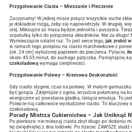
Przygotowanie Ciasta – Mieszanie i Pieczenie
Zaczynamy! W jednej misce połącz wszystkie suche składn
je dokładnie rózgą, żeby się napowietrzyły. W drugiej, wię
olej. Miksujcie aż masa będzie jednolita i puszysta. Ter
szpatułką tylko do połączenia składników. Nie za długo!
Wymieszajcie ostatni raz. To jest serce tego,
jak zrobić 
w ramach tego przepisu na ciasto marchewkowe z polewą
(ok. 24 cm) wyłożonej papierem do pieczenia. Pytacie,
il
około 45-55 minut, do suchego patyczka. Pamiętajcie, każ
czekoladową
wymaga cierpliwości.
Przygotowanie Polewy – Kremowa Doskonałość
Gdy ciasto stygnie, czas na polewę. W małym garnuszku
być gorąca. Zdejmijcie z ognia, wrzućcie połamaną na ko
energicznie aż powstanie gładka, lśniąca emulsja. To je
Polejcie nią całkowicie wystudzone ciasto. To kluczowy
czekoladową.
Porady Mistrza Cukiernictwa – Jak Uniknąć 
Po pierwsze: nie mieszaj ciasta zbyt długo po dodaniu mą
tej zwiędniętej z dna lodówki. Po trzecie: ZAWSZE studź 