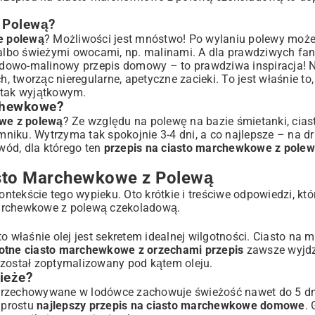
 Polewą?
e polewą
? Możliwości jest mnóstwo! Po wylaniu polewy moż
albo świeżymi owocami, np. malinami. A dla prawdziwych fan
ladowo-malinowy przepis domowy
– to prawdziwa inspiracja! 
tworząc nieregularne, apetyczne zacieki. To jest właśnie to,
tak wyjątkowym.
chewkowe?
we z polewą
? Ze względu na polewę na bazie śmietanki, cias
iku. Wytrzyma tak spokojnie 3-4 dni, a co najlepsze – na dru
owód, dla którego ten
przepis na ciasto marchewkowe z pole
asto Marchewkowe z Polewą
ontekście tego wypieku. Oto krótkie i treściwe odpowiedzi, któ
marchewkowe z polewą czekoladową.
o właśnie olej jest sekretem idealnej wilgotności. Ciasto na 
otne ciasto marchewkowe z orzechami przepis
zawsze wyjdzi
został zoptymalizowany pod kątem oleju.
ieże?
e. Przechowywane w lodówce zachowuje świeżość nawet do 5 dn
 prostu
najlepszy przepis na ciasto marchewkowe domowe
.