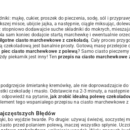
iki: mąkę, cukier, proszek do pieczenia, sodę, sól i przypra
kszej misce, ubijcie jajka, a następnie, ciągle miksując, dolew
az stopniowo dodawajcie suche składniki do mokrych, mieszają
 Na sam koniec dodajcie startą marchewkę i ewentualnie orzec
wilgotne ciasto marchewkowe z czekoladą
. Cały proces przyg
 czekoladową jest banalnie prosty. Gotową masę przelejcie 
e piec ciasto marchewkowe z polewą
? Samo ciasto pieczemy
dy piekarnik jest inny! Ten
przepis na ciasto marchewkowe 
 podgrzejcie śmietankę kremówkę, ale nie doprowadzajcie do
stki czekoladę i masło. Odstawcie na 2-3 minuty, a następni
st odpowiedź na pytanie,
jak zrobić idealną polewę czekolado
 element tego wspaniałego przepisu na ciasto marchewkowe z
Najczęstszych Błędów
ki, bo wyjdzie twarde. Po drugie: używaj świeżej, soczystej m
ciasto przed polaniem polewą, inaczej wszystko spłynie. Uczc