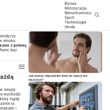
Biznes
Motoryzacja
Nieruchomości
Sport
Technologie
POPULARNE ARTYKUŁY
Uroda
słodyczy
ą w smaku
wkowe z polewą
 Wami, bez
Każdą
Jak wybrać odpowiedni krem do twarzy dla
mężczyzn?
 w swojej
sze wychodzi
 który nigdy
aśnie ta
 makiem i