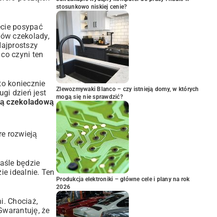
stosunkowo niskiej cenie?
ecie posypać
ów czekolady,
Najprostszy
 co czyni ten
to koniecznie
Zlewozmywaki Blanco – czy istnieją domy, w których
gi dzień jest
mogą się nie sprawdzić?
wą czekoladową
re rozwieją
maśle będzie
e idealnie. Ten
Produkcja elektroniki – główne cele i plany na rok
2026
i. Chociaż,
 Gwarantuję, że