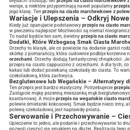
błędach! Stosując ten
przepis na ciasto marchewkowe 
wersje, a niektóre przypominają nawet popularny
przepi
jego klasę. Ten
przepis na ciasto marchewkowe z pole
Wariacje i Ulepszenia – Odkryj No
Kiedy już opanujecie podstawowy
przepis na ciasto ma
w pieczeniu najlepsze! Możliwości są niemal nieogranic
To nadal będzie ten sam, świetny
przepis na ciasto ma
Dodatki, Które Wzbogacą Smak Ciasta Marc
Orzechy to klasyk, ale co powiecie na dodanie garści ro
skórkę z pomarańczy, która cudownie podbije korzenne n
orzechami
. Orzechy dodają fantastycznej chrupkości. Jeś
przepis na ciasto cappuccino z orzechami
. A dla tych, 
kakao lub dodać posiekaną czekoladę do ciasta. To war
czekoladową, która zachwyca.
Bezglutenowe lub Wegańskie – Alternatywy d
Ten przepis jest bardzo elastyczny. Potrzebujecie
przepi
Zastąpcie mąkę pszenną mieszanką mąk bezglutenowych 
ksantanowej. A może
przepis na wegańskie ciasto mar
polewie śmietanki kokosowej. Smak będzie nieco inny, a
polewą czekoladową jest naprawdę prosta.
Serwowanie i Przechowywanie – Cie
Upieczenie to jedno, ale podanie i przechowywanie to dr
pozwoli cieszyć się smakiem na dłużej. Realizacja tego