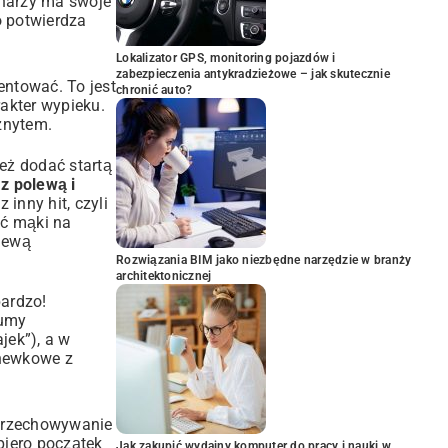
charzy ma swoje
ko potwierdza
Lokalizator GPS, monitoring pojazdów i
zabezpieczenia antykradzieżowe – jak skutecznie
ntować. To jest
chronić auto?
akter wypieku.
znytem.
też dodać startą
z polewą i
inny hit, czyli
ść mąki na
lewą
Rozwiązania BIM jako niezbędne narzędzie w branży
architektonicznej
bardzo!
gumy
ajek”), a w
chewkowe z
 przechowywanie
piero początek
Jak zakupić wydajny komputer do pracy i nauki w