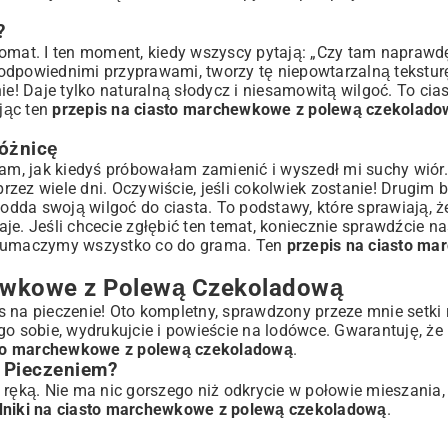
łędów
rchewkowego
?
omat. I ten moment, kiedy wszyscy pytają: „Czy tam naprawdę
 i odpowiednimi przyprawami, tworzy tę niepowtarzalną tekstu
! Daje tylko naturalną słodycz i niesamowitą wilgoć. To cia
m Wypiekiem
ując ten
przepis na ciasto marchewkowe z polewą czekolado
Różnicę
 Polewą
tam, jak kiedyś próbowałam zamienić i wyszedł mi suchy wiór.
przez wiele dni. Oczywiście, jeśli cokolwiek zostanie! Drugim 
 odda swoją wilgoć do ciasta. To podstawy, które sprawiają, ż
je. Jeśli chcecie zgłębić ten temat, koniecznie sprawdźcie 
tłumaczymy wszystko co do grama. Ten
przepis na ciasto m
hewkowe z Polewą Czekoladową
s na pieczenie! Oto kompletny, sprawdzony przeze mnie setki
 go sobie, wydrukujcie i powieście na lodówce. Gwarantuję, że
sto marchewkowe z polewą czekoladową
.
 Pieczeniem?
 ręką. Nie ma nic gorszego niż odkrycie w połowie mieszania,
dniki na ciasto marchewkowe z polewą czekoladową
.