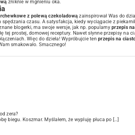
ową
zniknie w mgnieniu oka.
ia
marchewkowe z polewą czekoladową
zainspirował Was do dzia
m spędzania czasu. A satysfakcja, kiedy wyciągacie z piekarni
 znane blogerki, ma swoje wersje, jak np. popularny
przepis na
siłę tej prostej, domowej receptury. Nawet słynne
przepisy na c
ączeniach. Więc do dzieła! Wypróbujcie ten
przepis na ciast
ak Wam smakowało. Smacznego!
od zera?
bę biegu. Koszmar. Myślałem, że wypluję płuca po […]