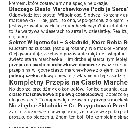
Porady Mistrza Cukiernictwa – Jak Uniknąć Najczęstszych B
kremem
, które zostawiamy na specjalne okazje.
Wariacje i Ulepszenia – Odkryj Nowe Smaki Ciasta Ma
Dlaczego Ciasto Marchewkowe Podbija Serca
Dodatki, Które Wzbogacą Smak Ciasta Marchewkowego
Odpowiedź jest prosta. Wilgotność. Słodycz. Korzenny ar
marchewka?”. Tak, jest. I to ona, w połączeniu z olejem
Bezglutenowe lub Wegańskie – Alternatywy dla Każdego
jest wyczuwalna w cieście marchewkowym? Absolutnie nie
Serwowanie i Przechowywanie – Ciesz Się Dłużej Swoi
to, że warzywa w deserach to strzał w dziesiątkę. Realiz
Jak Efektownie Podać Ciasto Marchewkowe z Polewą?
się sami.
Jak Długo i Gdzie Przechowywać Ciasto Marchewkowe?
Sekret Wilgotności – Składniki, Które Robią 
Najczęściej Zadawane Pytania o Ciasto Marchewkowe z
Kluczem do sukcesu jest olej roślinny. Nie masło! Pamię
Olej gwarantuje, że ciasto pozostanie miękkie i wilgotne 
Czy Mogę Zastąpić Olej Masłem w Przepisie?
świeżo starta marchewka – im drobniej starta, tym lepiej
Jak Długo Ciasto Marchewkowe Pozostaje Świeże?
przepis na ciasto marchewkowe domowe
zawsze się uda
Podsumowanie i Zachęta do Pieczenia
przepis na wilgotne ciasto marchewkowe z olejem
, tam 
polewą czekoladową
opiera się właśnie na tej zasadzie.
Kompletny Przepis na Ciasto Marc
No dobrze, przejdźmy do konkretów. Koniec gadania, cza
ciasto marchewkowe z polewą czekoladową
. Zapiszcie
niego wracać. To naprawdę niezawodny
przepis na cia
Niezbędne Składniki – Co Przygotować Przed
Zanim zaczniecie, upewnijcie się, że macie wszystko pod
proszku do pieczenia. Znam ten ból. Oto kompletne
skła