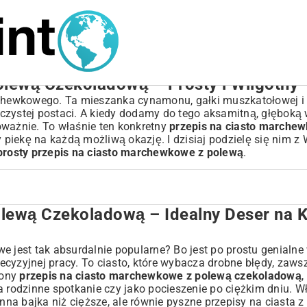
lewą Czekoladową – Prosty i Wilgotny
hewkowego. Ta mieszanka cynamonu, gałki muszkatołowej i 
 czystej postaci. A kiedy dodamy do tego aksamitną, głębok
oważnie. To właśnie ten konkretny
przepis na ciasto marche
piekę na każdą możliwą okazję. I dzisiaj podzielę się nim z
prosty przepis na ciasto marchewkowe z polewą
.
lewą Czekoladową – Idealny Deser na 
 Idealny Deser na Każdą Okazję
e jest tak absurdalnie popularne? Bo jest po prostu genialne
zekoladową
precyzyjnej pracy. To ciasto, które wybacza drobne błędy, zaw
zony
przepis na ciasto marchewkowe z polewą czekoladową
,
a rodzinne spotkanie czy jako pocieszenie po ciężkim dniu. Wł
inna bajka niż cięższe, ale równie pyszne
przepisy na ciasta z