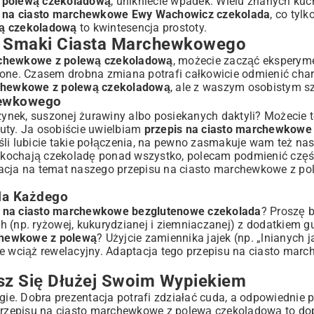
z polewą czekoladową
, unikniecie wpadek. Wielu znanych ku
s na ciasto marchewkowe Ewy Wachowicz czekolada
, co tyl
wą czekoladową
to kwintesencja prostoty.
we Smaki Ciasta Marchewkowego
rchewkowe z polewą czekoladową
, możecie zacząć eksperyme
zone. Czasem drobna zmiana potrafi całkowicie odmienić char
rchewkowe z polewą czekoladową
, ale z waszym osobistym s
hewkowego
dzynek, suszonej żurawiny albo posiekanych daktyli? Możecie 
uty. Ja osobiście uwielbiam
przepis na ciasto marchewkowe 
li lubicie takie połączenia, na pewno zasmakuje wam też nasz 
co kochają czekoladę ponad wszystko, polecam podmienić czę
iacja na temat naszego przepisu na ciasto marchewkowe z po
la Każdego
s na ciasto marchewkowe bezglutenowe czekolada
? Proszę 
(np. ryżowej, kukurydzianej i ziemniaczanej) z dodatkiem 
chewkowe z polewą
? Użyjcie zamiennika jajek (np. „lnianych j
le wciąż rewelacyjny. Adaptacja tego przepisu na ciasto mar
sz Się Dłużej Swoim Wypiekiem
ugie. Dobra prezentacja potrafi zdziałać cuda, a odpowiednie
 przepisu na ciasto marchewkowe z polewą czekoladową to do