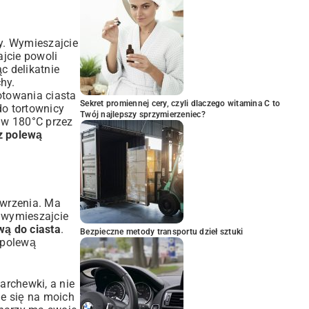
wy. Wymieszajcie
ajcie powoli
c delikatnie
hy.
otowania ciasta
Sekret promiennej cery, czyli dlaczego witamina C to
do tortownicy
Twój najlepszy sprzymierzeniec?
 w 180°C przez
z polewą
 wrzenia. Ma
e wymieszajcie
wą do ciasta
.
Bezpieczne metody transportu dzieł sztuki
 polewą
archewki, a nie
ie się na moich