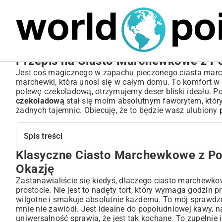
MARIUSZ ŁAMAGA
05.10.2025
SPORT
Przepis na Ciasto Marchewkowe z Po
Jest coś magicznego w zapachu pieczonego ciasta marc
marchewki, która unosi się w całym domu. To komfort w
polewę czekoladową, otrzymujemy deser bliski ideału. P
czekoladową
stał się moim absolutnym faworytem, który 
żadnych tajemnic. Obiecuję, że to będzie wasz ulubiony
Spis treści
Klasyczne Ciasto Marchewkowe z Po
Klasyczne Ciasto Marchewkowe z Polewą Czekoladową –
Dlaczego Ciasto Marchewkowe Podbija Serca?
Okazję
Sekret Wilgotności – Składniki, Które Robią Różnicę
Zastanawialiście się kiedyś, dlaczego ciasto marchewkow
Kompletny Przepis na Ciasto Marchewkowe z Polewą C
prostocie. Nie jest to nadęty tort, który wymaga godzin 
wilgotne i smakuje absolutnie każdemu. To mój sprawd
Niezbędne Składniki – Co Przygotować Przed Pieczeniem?
mnie nie zawiódł. Jest idealne do popołudniowej kawy, n
Krok po Kroku – Jak Upiec Idealne Ciasto Marchewkowe
uniwersalność sprawia, że jest tak kochane. To zupełnie 