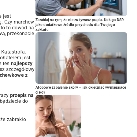
 jest
Zarabiaj na tym, że nie zużywasz prądu. Usługa DSR
rę. Czy marchew
jako dodatkowe źródło przychodu dla Twojego
sto to dowód na
zakładu
wą
, przekonacie
 Katastrofa.
bohaterem jest
e ten
najlepszy
nasz szczegółowy
archewkowe z
Atopowe zapalenie skóry – jak okiełznać wymagające
ciało?
 razy
przepis na
 będziecie do
 że zabrakło