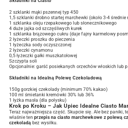
Składniki na Ciasto
2 szklanki mąki pszennej typ 450
1,5 szklanki drobno startej marchewki (około 3-4 średni
1 szklanka oleju rzepakowego lub słonecznikowego
4 duże jajka od szczęśliwych kurek
1 szklanka brązowego cukru (daje fajny karmelowy pos
2 łyżeczki proszku do pieczenia
1 łyżeczka sody oczyszczonej
2 łyżeczki cynamonu
0,5 łyżeczki gałki muszkatołowej
Szczypta soli
Opcjonalnie: garść posiekanych orzechów włoskich lub 
Składniki na Idealną Polewę Czekoladową
150g gorzkiej czekolady (minimum 70% kakao)
100 ml śmietanki kremówki 30% lub 36%
1 łyżka masła (dla połysku)
Krok po Kroku – Jak Upiec Idealne Ciasto M
Teraz najważniejsza część. Skupcie się. Ale bez paniki, 
właśnie ten
przepis na ciasto marchewkowe z polewą 
czekoladą
bez wysiłku.