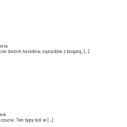
oria
arcie dwóch narodów, sąsiadów z bogatą, […]
nik
zucie. Ten tępy ból w […]