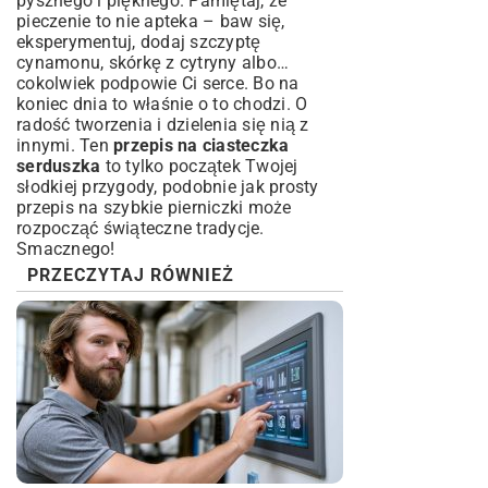
pysznego i pięknego. Pamiętaj, że
pieczenie to nie apteka – baw się,
eksperymentuj, dodaj szczyptę
cynamonu, skórkę z cytryny albo…
cokolwiek podpowie Ci serce. Bo na
koniec dnia to właśnie o to chodzi. O
radość tworzenia i dzielenia się nią z
innymi. Ten
przepis na ciasteczka
serduszka
to tylko początek Twojej
słodkiej przygody, podobnie jak
prosty
przepis na szybkie pierniczki
może
rozpocząć świąteczne tradycje.
Smacznego!
PRZECZYTAJ RÓWNIEŻ