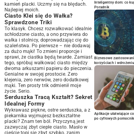
Inteligentny dom: co k
kamień placki. Uczmy się na błędach.
Poradnik
Najlepiej moich.
Ciasto Klei się do Wałka?
Sprawdzone Triki
To klasyk. Chcesz rozwałkować idealnie
schłodzone ciasto, a ono przywiera do
wałka i stolnicy, doprowadzając cię do
szaleństwa. Po pierwsze – nie dodawaj
za dużo mąki! To zmieni proporcje i
sprawi, że ciastka będą twarde. Zamiast
Biznesowe zastosowani
tego, spróbuj wałkować ciasto między
korzyściach i wdrożeni
dwoma arkuszami papieru do pieczenia.
Genialne w swojej prostocie. Zero
klejenia, zero nerwów, zero dodatkowej
mąki. Ten prosty trik odmienił moje
życie. Serio.
Serduszka Tracą Kształt? Sekret
Idealnej Formy
Wykrawasz piękne, ostre serduszka, a z
Aplikacje ułatwiające c
piekarnika wyjmujesz bezkształtne
po cyfrowych pomocni
placki? Znam ten ból. Przyczyną jest
zazwyczaj zbyt ciepłe ciasto. Masło w
cieście topi się zbyt szybko, zanim