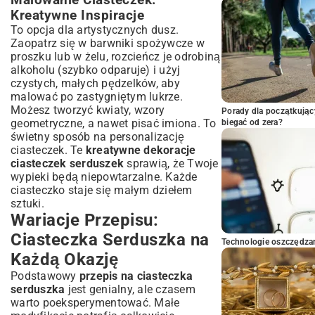
Malowanie Ciasteczek:
Kreatywne Inspiracje
To opcja dla artystycznych dusz.
Zaopatrz się w barwniki spożywcze w
proszku lub w żelu, rozcieńcz je odrobiną
alkoholu (szybko odparuje) i użyj
czystych, małych pędzelków, aby
malować po zastygniętym lukrze.
Możesz tworzyć kwiaty, wzory
Porady dla początkując
geometryczne, a nawet pisać imiona. To
biegać od zera?
świetny sposób na personalizację
ciasteczek. Te
kreatywne dekoracje
ciasteczek serduszek
sprawią, że Twoje
wypieki będą niepowtarzalne. Każde
ciasteczko staje się małym dziełem
sztuki.
Wariacje Przepisu:
Ciasteczka Serduszka na
Technologie oszczędzan
Każdą Okazję
Podstawowy
przepis na ciasteczka
serduszka
jest genialny, ale czasem
warto poeksperymentować. Małe