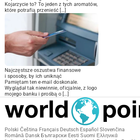
Kojarzycie to? To jeden z tych aromatów,
które potrafią przenieść […]
Najczęstsze oszustwa finansowe
i sposoby, by ich uniknąć
Pamiętam ten e-mail doskonale.
Wyglądał tak niewinnie, oficjalnie, z logo
mojego banku i prośbą o […]
Polski
Čeština
Français
Deutsch
Español
Slovenčina
Română
Dansk
Български
Eesti
Suomi
Ελληνικά