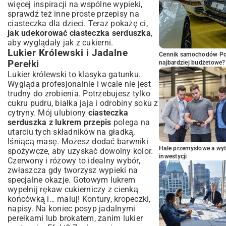
więcej inspiracji na wspólne wypieki,
sprawdź też inne
proste przepisy na
ciasteczka dla dzieci
. Teraz pokażę ci,
jak udekorować ciasteczka serduszka
,
aby wyglądały jak z cukierni.
Lukier Królewski i Jadalne
Cennik samochodów Por
Perełki
najbardziej budżetowe?
Lukier królewski to klasyka gatunku.
Wygląda profesjonalnie i wcale nie jest
trudny do zrobienia. Potrzebujesz tylko
cukru pudru, białka jaja i odrobiny soku z
cytryny. Mój ulubiony
ciasteczka
serduszka z lukrem przepis
polega na
utarciu tych składników na gładką,
lśniącą masę. Możesz dodać barwniki
Hale przemysłowe a wyt
spożywcze, aby uzyskać dowolny kolor.
inwestycji
Czerwony i różowy to idealny wybór,
zwłaszcza gdy tworzysz wypieki na
specjalne okazje. Gotowym lukrem
wypełnij rękaw cukierniczy z cienką
końcówką i… maluj! Kontury, kropeczki,
napisy. Na koniec posyp jadalnymi
perełkami lub brokatem, zanim lukier