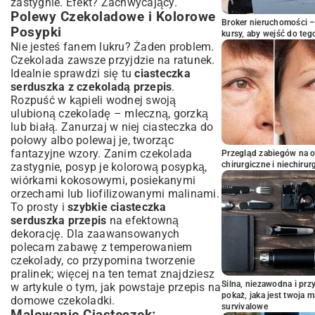
zastygnie. Efekt? Zachwycający.
Polewy Czekoladowe i Kolorowe
Broker nieruchomości – 
Posypki
kursy, aby wejść do teg
Nie jesteś fanem lukru? Żaden problem.
Czekolada zawsze przyjdzie na ratunek.
Idealnie sprawdzi się tu
ciasteczka
serduszka z czekoladą przepis
.
Rozpuść w kąpieli wodnej swoją
ulubioną czekoladę – mleczną, gorzką
lub białą. Zanurzaj w niej ciasteczka do
połowy albo polewaj je, tworząc
fantazyjne wzory. Zanim czekolada
Przegląd zabiegów na 
chirurgiczne i niechirur
zastygnie, posyp je kolorową posypką,
wiórkami kokosowymi, posiekanymi
orzechami lub liofilizowanymi malinami.
To prosty i
szybkie ciasteczka
serduszka przepis
na efektowną
dekorację. Dla zaawansowanych
polecam zabawę z temperowaniem
czekolady, co przypomina tworzenie
pralinek; więcej na ten temat znajdziesz
Silna, niezawodna i pr
w artykule o tym, jak powstaje
przepis na
pokaż, jaka jest twoja 
domowe czekoladki
.
survivalowe