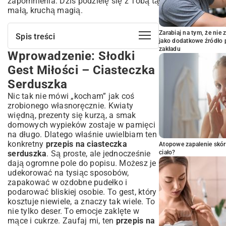
zapomnienia. Dziś podzielę się z Tobą tą
małą, kruchą magią.
Zarabiaj na tym, że ni
Spis treści
jako dodatkowe źródło 
zakładu
Wprowadzenie: Słodki
Wprowadzenie: Słodki Gest Miłości –
Ciasteczka Serduszka
Gest Miłości – Ciasteczka
Klasyczny Przepis na Kruche Ciasteczka
Serduszka
Serduszka
Nic tak nie mówi „kocham” jak coś
Składniki na Idealne Ciasteczka Serduszka
zrobionego własnoręcznie. Kwiaty
Krok po Kroku: Jak Przygotować Ciasto na
więdną, prezenty się kurzą, a smak
Serduszka
domowych wypieków zostaje w pamięci
Wskazówki dotyczące Pieczenia: Złociste i
na długo. Dlatego właśnie uwielbiam ten
Chrupiące
konkretny
przepis na ciasteczka
Atopowe zapalenie skór
Pomysły na Dekorację Ciasteczek
serduszka
. Są proste, ale jednocześnie
ciało?
Serduszek
dają ogromne pole do popisu. Możesz je
Lukier Królewski i Jadalne Perełki
udekorować na tysiąc sposobów,
zapakować w ozdobne pudełko i
Polewy Czekoladowe i Kolorowe Posypki
podarować bliskiej osobie. To gest, który
Malowanie Ciasteczek: Kreatywne
kosztuje niewiele, a znaczy tak wiele. To
Inspiracje
nie tylko deser. To emocje zaklęte w
Wariacje Przepisu: Ciasteczka
mące i cukrze. Zaufaj mi, ten
przepis na
Serduszka na Każdą Okazję