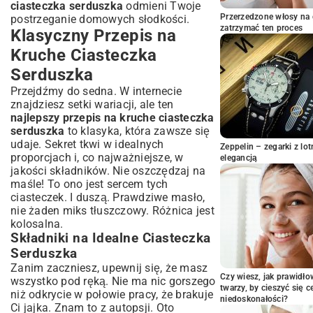
ciasteczka serduszka
odmieni Twoje
Ciasteczka Serduszka z Dżemem – Słodka
Przerzedzone włosy na 
postrzeganie domowych słodkości.
Niespodzianka
zatrzymać ten proces
Klasyczny Przepis na
Serduszka Maślane – Rozpływające się w
Kruche Ciasteczka
Ustach
Serduszka
Bezglutenowe i Wegańskie Wersje
Ciasteczek Serduszek
Przejdźmy do sedna. W internecie
Jak Uniknąć Typowych Błędów podczas
znajdziesz setki wariacji, ale ten
Pieczenia Serduszek
najlepszy przepis na kruche ciasteczka
serduszka
Ciasto Klei się do Wałka? Sprawdzone Triki
to klasyka, która zawsze się
udaje. Sekret tkwi w idealnych
Serduszka Tracą Kształt? Sekret Idealnej
Zeppelin – zegarki z l
proporcjach i, co najważniejsze, w
Formy
elegancją
jakości składników. Nie oszczędzaj na
Ciasteczka Serduszka – Idealne na
maśle! To ono jest sercem tych
Prezent i Słodkie Chwile
ciasteczek. I duszą. Prawdziwe masło,
Opakowanie i Prezentacja – Jak Zachwycić
nie żaden miks tłuszczowy. Różnica jest
Bliskich
kolosalna.
Przechowywanie Ciasteczek: Zachowanie
Składniki na Idealne Ciasteczka
Świeżości na Dłużej
Serduszka
Podsumowanie: Smak Miłości w
Zanim zaczniesz, upewnij się, że masz
Każdym Kęsie
Czy wiesz, jak prawidł
wszystko pod ręką. Nie ma nic gorszego
twarzy, by cieszyć się 
niż odkrycie w połowie pracy, że brakuje
niedoskonałości?
Ci jajka. Znam to z autopsji. Oto