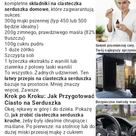
kompletne
składniki na ciasteczka
serduszka domowe
, które zagwarantują
sukces:
300g mąki pszennej (typ 450 lub 500
będzie idealny)
200g zimnego, prawdziwego masła (82%
tłuszczu)
100g cukru pudru
Sekret promiennej cery,
1 duże żółtko
Twój najlepszy sprzymi
Szczypta soli
1 łyżeczka ekstraktu z wanilii lub
ziarenka z połowy laski wanilii
To wszystko. Żadnych udziwnień. Ten
łatwy przepis na ciasteczka serduszka
bazuje na prostocie. Mniej znaczy
więcej. Zawsze.
Krok po Kroku: Jak Przygotować
Ciasto na Serduszka
Bezpieczne metody trans
Okej, rękawy w górę i do dzieła. Pokażę
Ci,
jak zrobić ciasteczka serduszka
kruche
, żeby były idealnie chrupiące i
maślane. Po pierwsze: na stolnicę lub do
dużej miski przesiej mąkę z cukrem