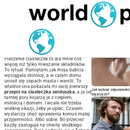
MARIUSZ ŁAMAGA
05.10.2025
BIZNES
POPULARNE A
Przepis na Ciasteczka
Serduszka – Kruche i
Maślane | Wypieki
Pieczenie ciasteczek to dla mnie coś
więcej niż tylko mieszanie składników.
To rytuał. Pamiętam, jak moja babcia
wyciągała stolnicę, a w całym domu
unosił się zapach masła i wanilii. To
właśnie ona pokazała mi swój pierwszy
Jak wybrać odpowiedni 
przepis na ciasteczka serduszka
, a ja od
mężczyzn?
tamtej pory kojarzę je z ciepłem,
miłością i domem. I wcale nie trzeba
wielkiej okazji, żeby je upiec. Czasem
wystarczy chęć sprawienia komuś małej
przyjemności. Albo sobie. Bo przecież
każdy zasługuje na chwilę słodkiego