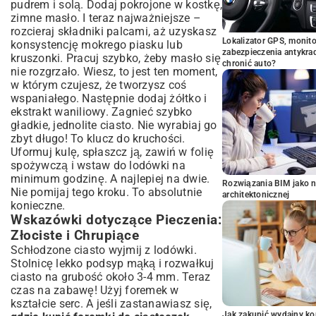
pudrem i solą. Dodaj pokrojone w kostkę,
zimne masło. I teraz najważniejsze –
rozcieraj składniki palcami, aż uzyskasz
Lokalizator GPS, monito
konsystencję mokrego piasku lub
zabezpieczenia antykra
kruszonki. Pracuj szybko, żeby masło się
chronić auto?
nie rozgrzało. Wiesz, to jest ten moment,
w którym czujesz, że tworzysz coś
wspaniałego. Następnie dodaj żółtko i
ekstrakt waniliowy. Zagnieć szybko
gładkie, jednolite ciasto. Nie wyrabiaj go
zbyt długo! To klucz do kruchości.
Uformuj kulę, spłaszcz ją, zawiń w folię
spożywczą i wstaw do lodówki na
minimum godzinę. A najlepiej na dwie.
Rozwiązania BIM jako n
Nie pomijaj tego kroku. To absolutnie
architektonicznej
konieczne.
Wskazówki dotyczące Pieczenia:
Złociste i Chrupiące
Schłodzone ciasto wyjmij z lodówki.
Stolnicę lekko podsyp mąką i rozwałkuj
ciasto na grubość około 3-4 mm. Teraz
czas na zabawę! Użyj foremek w
kształcie serc. A jeśli zastanawiasz się,
Jak zakupić wydajny ko