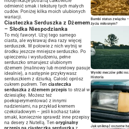
modyfikacje potrafią całkowicie
odmienić smak i teksturę tych małych
cudów. Poniżej kilka moich ulubionych
wariacji.
Bambi status związku 
Ciasteczka Serduszka z Dżemem
życiu miłosnym?
– Słodka Niespodzianka
To mój faworyt. Użyj tego samego
ciasta, ale wykrawaj dwa razy więcej
serduszek. W połowie z nich wytnij w
środku jeszcze mniejsze serduszko. Po
upieczeniu i wystudzeniu, pełne
serduszko smarujesz ulubionym
dżemem (malinowy lub morelowy pasuje
idealnie), a następnie przykrywasz
Wyniki meczów piłki noż
Historia
serduszkiem z dziurką. Całość oprósz
cukrem pudrem. Ten
ciasteczka
serduszka z dżemem przepis
to strzał w
dziesiątkę. Możesz też
poeksperymentować z innymi
nadzieniami, na przykład kremem
czekoladowym – jeśli kochasz takie
smaki, koniecznie sprawdź inne
przepisy
na desery z Nutellą
. Ten
oryginalny
Jak uniknąć oszustw h
przepis na ciasteczka serduszka
z