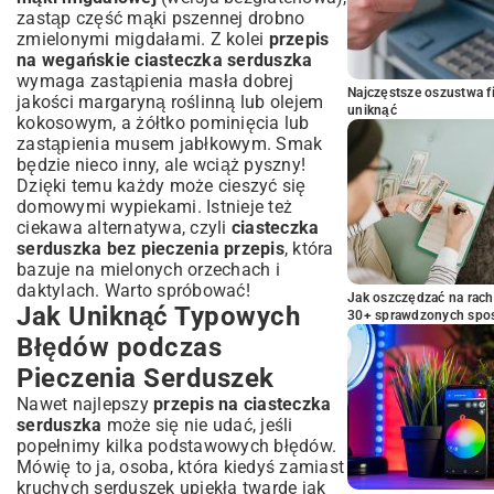
zastąp część mąki pszennej drobno
zmielonymi migdałami. Z kolei
przepis
na wegańskie ciasteczka serduszka
wymaga zastąpienia masła dobrej
Najczęstsze oszustwa f
jakości margaryną roślinną lub olejem
uniknąć
kokosowym, a żółtko pominięcia lub
zastąpienia musem jabłkowym. Smak
będzie nieco inny, ale wciąż pyszny!
Dzięki temu każdy może cieszyć się
domowymi wypiekami. Istnieje też
ciekawa alternatywa, czyli
ciasteczka
serduszka bez pieczenia przepis
, która
bazuje na mielonych orzechach i
daktylach. Warto spróbować!
Jak oszczędzać na rac
Jak Uniknąć Typowych
30+ sprawdzonych sp
Błędów podczas
Pieczenia Serduszek
Nawet najlepszy
przepis na ciasteczka
serduszka
może się nie udać, jeśli
popełnimy kilka podstawowych błędów.
Mówię to ja, osoba, która kiedyś zamiast
kruchych serduszek upiekła twarde jak