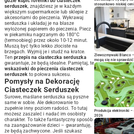
gdzie kupić foremki do ciasteczek
stosunkowo niskiej cen
serduszek
, znajdziesz je w każdym
większym supermarkecie lub sklepie z
akcesoriami do pieczenia. Wykrawaj
serduszka i układaj je na blasze
wyłożonej papierem do pieczenia. Piecz
w piekarniku nagrzanym do 180°C
(termoobieg) przez około 10-12 minut.
Muszą być tylko lekko złociste na
brzegach. Wyjmij je i studź na kratce.
Zlewozmywaki Blanco – 
Ten
przepis na ciasteczka serduszka
mogą się nie sprawdzić
gwarantuje, że będą idealne. Pamiętaj, te
wskazówki do pieczenia ciasteczek
serduszek
to połowa sukcesu.
Pomysły na Dekorację
Ciasteczek Serduszek
Surowe, maślane serduszka są pyszne
same w sobie. Ale dekorowanie to
zupełnie inny poziom radości. To tutaj
Produkcja elektroniki – 
możesz zaszaleć i nadać im osobisty
2026
charakter. To także fantastyczny sposób
na zaangażowanie dzieci – gwarantuję,
że będą zachwycone. Jeśli szukasz