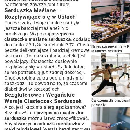
nadzieniem zawsze robi furorę.
Serduszka Maślane –
Rozpływające się w Ustach
Chcesz, żeby Twoje ciasteczka były
jeszcze bardziej maślane? Nic
prostszego. Wypróbuj
przepis na
ciasteczka maślane serduszka
, dodając
do ciasta 2-3 łyżki śmietanki 30%. Ciasto
Najlepsza piekarnia w 
będzie delikatniejsze i bardziej kremowe
lokalnych smakach
w smaku. To mała zmiana, a efekt jest
powalający. Ciasteczka dosłownie
rozpływają się w ustach. Są tak dobre,
że nie potrzebują już żadnej dekoracji.
Choć odrobina cukru pudru nigdy nie
zaszkodzi. To dowód na to, że czasami
diabeł tkwi w szczegółach.
Bezglutenowe i Wegańskie
Wersje Ciasteczek Serduszek
Ćwiczenia dla pracown
poradnik
A co, jeśli ktoś ma alergie pokarmowe?
Bez obaw! Ten
przepis na ciasteczka
serduszka
można łatwo zmodyfikować.
Aby stworzyć
ciasteczka serduszka z
mąki migdałowej
(wersja bezglutenowa),