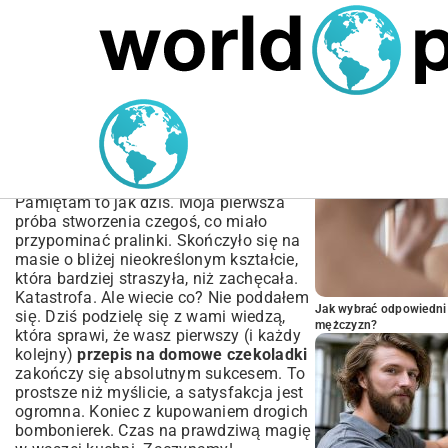
MARIUSZ ŁAMAGA
05.10.2025
BIZNES
POPULARNE A
Prosty Przepis na
Domowe Czekoladki – Jak
Zrobić Je Samemu?
Pamiętam to jak dziś. Moja pierwsza
próba stworzenia czegoś, co miało
przypominać pralinki. Skończyło się na
masie o bliżej nieokreślonym kształcie,
która bardziej straszyła, niż zachęcała.
Katastrofa. Ale wiecie co? Nie poddałem
Jak wybrać odpowiedni 
się. Dziś podzielę się z wami wiedzą,
mężczyzn?
która sprawi, że wasz pierwszy (i każdy
kolejny)
przepis na domowe czekoladki
zakończy się absolutnym sukcesem. To
prostsze niż myślicie, a satysfakcja jest
ogromna. Koniec z kupowaniem drogich
bombonierek. Czas na prawdziwą magię