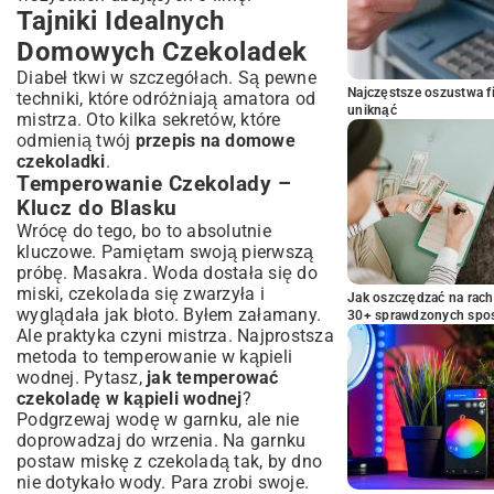
Tajniki Idealnych
Domowych Czekoladek
Diabeł tkwi w szczegółach. Są pewne
Najczęstsze oszustwa f
techniki, które odróżniają amatora od
uniknąć
mistrza. Oto kilka sekretów, które
odmienią twój
przepis na domowe
czekoladki
.
Temperowanie Czekolady –
Klucz do Blasku
Wrócę do tego, bo to absolutnie
kluczowe. Pamiętam swoją pierwszą
próbę. Masakra. Woda dostała się do
miski, czekolada się zwarzyła i
Jak oszczędzać na rac
wyglądała jak błoto. Byłem załamany.
30+ sprawdzonych sp
Ale praktyka czyni mistrza. Najprostsza
metoda to temperowanie w kąpieli
wodnej. Pytasz,
jak temperować
czekoladę w kąpieli wodnej
?
Podgrzewaj wodę w garnku, ale nie
doprowadzaj do wrzenia. Na garnku
postaw miskę z czekoladą tak, by dno
nie dotykało wody. Para zrobi swoje.