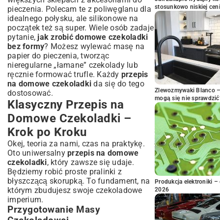
stosunkowo niskiej cen
pieczenia. Polecam te z poliwęglanu dla
idealnego połysku, ale silikonowe na
początek też są super. Wiele osób zadaje
pytanie,
jak zrobić domowe czekoladki
bez formy
? Możesz wylewać masę na
papier do pieczenia, tworząc
nieregularne „łamane” czekolady lub
ręcznie formować trufle. Każdy
przepis
na domowe czekoladki
da się do tego
Zlewozmywaki Blanco – 
dostosować.
mogą się nie sprawdzić
Klasyczny Przepis na
Domowe Czekoladki –
Krok po Kroku
Okej, teoria za nami, czas na praktykę.
Oto uniwersalny
przepis na domowe
czekoladki
, który zawsze się udaje.
Będziemy robić proste pralinki z
błyszczącą skorupką. To fundament, na
Produkcja elektroniki – 
którym zbudujesz swoje czekoladowe
2026
imperium.
Przygotowanie Masy