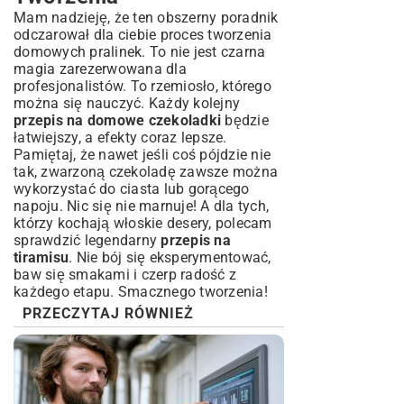
Mam nadzieję, że ten obszerny poradnik
odczarował dla ciebie proces tworzenia
domowych pralinek. To nie jest czarna
magia zarezerwowana dla
profesjonalistów. To rzemiosło, którego
można się nauczyć. Każdy kolejny
przepis na domowe czekoladki
będzie
łatwiejszy, a efekty coraz lepsze.
Pamiętaj, że nawet jeśli coś pójdzie nie
tak, zwarzoną czekoladę zawsze można
wykorzystać do ciasta lub gorącego
napoju. Nic się nie marnuje! A dla tych,
którzy kochają włoskie desery, polecam
sprawdzić legendarny
przepis na
tiramisu
. Nie bój się eksperymentować,
baw się smakami i czerp radość z
każdego etapu. Smacznego tworzenia!
PRZECZYTAJ RÓWNIEŻ