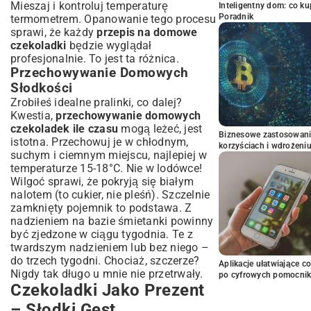
Mieszaj i kontroluj temperaturę
Inteligentny dom: co k
Poradnik
termometrem. Opanowanie tego procesu
sprawi, że każdy
przepis na domowe
czekoladki
będzie wyglądał
profesjonalnie. To jest ta różnica.
Przechowywanie Domowych
Słodkości
Zrobiłeś idealne pralinki, co dalej?
Kwestia,
przechowywanie domowych
czekoladek ile czasu
mogą leżeć, jest
Biznesowe zastosowani
istotna. Przechowuj je w chłodnym,
korzyściach i wdrożeni
suchym i ciemnym miejscu, najlepiej w
temperaturze 15-18°C. Nie w lodówce!
Wilgoć sprawi, że pokryją się białym
nalotem (to cukier, nie pleśń). Szczelnie
zamknięty pojemnik to podstawa. Z
nadzieniem na bazie śmietanki powinny
być zjedzone w ciągu tygodnia. Te z
twardszym nadzieniem lub bez niego –
do trzech tygodni. Chociaż, szczerze?
Aplikacje ułatwiające c
Nigdy tak długo u mnie nie przetrwały.
po cyfrowych pomocni
Czekoladki Jako Prezent
– Słodki Gest