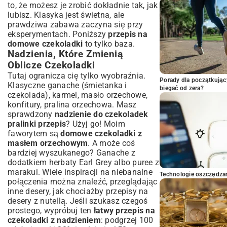
to, że możesz je zrobić dokładnie tak, jak
lubisz. Klasyka jest świetna, ale
prawdziwa zabawa zaczyna się przy
eksperymentach. Poniższy
przepis na
domowe czekoladki
to tylko baza.
Nadzienia, Które Zmienią
Oblicze Czekoladki
Tutaj ogranicza cię tylko wyobraźnia.
Porady dla początkując
Klasyczne ganache (śmietanka i
biegać od zera?
czekolada), karmel, masło orzechowe,
konfitury, pralina orzechowa. Masz
sprawdzony
nadzienie do czekoladek
pralinki przepis
? Użyj go! Moim
faworytem są
domowe czekoladki z
masłem orzechowym
. A może coś
bardziej wyszukanego? Ganache z
dodatkiem herbaty Earl Grey albo puree z
marakui. Wiele inspiracji na niebanalne
Technologie oszczędzan
połączenia można znaleźć, przeglądając
inne desery, jak chociażby
przepisy na
desery z nutellą
. Jeśli szukasz czegoś
prostego, wypróbuj ten
łatwy przepis na
czekoladki z nadzieniem
: podgrzej 100