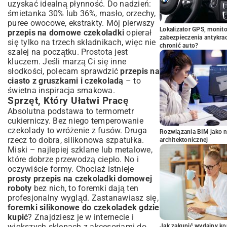
uzyskać idealną płynność. Do nadzień:
śmietanka 30% lub 36%, masło, orzechy,
puree owocowe, ekstrakty. Mój pierwszy
Lokalizator GPS, monito
przepis na domowe czekoladki
opierał
zabezpieczenia antykra
się tylko na trzech składnikach, więc nie
chronić auto?
szalej na początku. Prostota jest
kluczem. Jeśli marzą Ci się inne
słodkości, polecam sprawdzić
przepis na
ciasto z gruszkami i czekoladą
– to
świetna inspiracja smakowa.
Sprzęt, Który Ułatwi Pracę
Absolutna podstawa to termometr
cukierniczy. Bez niego temperowanie
czekolady to wróżenie z fusów. Druga
Rozwiązania BIM jako n
rzecz to dobra, silikonowa szpatułka.
architektonicznej
Miski – najlepiej szklane lub metalowe,
które dobrze przewodzą ciepło. No i
oczywiście formy. Chociaż istnieje
prosty przepis na czekoladki domowej
roboty
bez nich, to foremki dają ten
profesjonalny wygląd. Zastanawiasz się,
foremki silikonowe do czekoladek gdzie
kupić
? Znajdziesz je w internecie i
większych sklepach z akcesoriami do
Jak zakupić wydajny ko