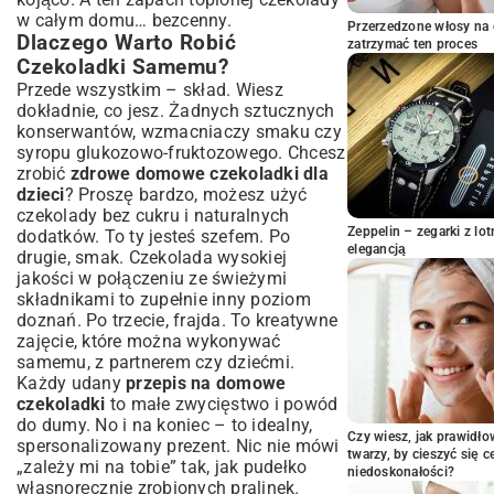
Czekoladki dla Wegetarian i Wegan
w całym domu… bezcenny.
Przerzedzone włosy na 
Tajniki Idealnych Domowych Czekoladek
Dlaczego Warto Robić
zatrzymać ten proces
Temperowanie Czekolady – Klucz do
Czekoladki Samemu?
Blasku
Przede wszystkim – skład. Wiesz
Przechowywanie Domowych Słodkości
dokładnie, co jesz. Żadnych sztucznych
Czekoladki Jako Prezent – Słodki Gest
konserwantów, wzmacniaczy smaku czy
syropu glukozowo-fruktozowego. Chcesz
Pomysły na Opakowania
zrobić
zdrowe domowe czekoladki dla
Najczęściej Zadawane Pytania i
dzieci
? Proszę bardzo, możesz użyć
Rozwiązania
czekolady bez cukru i naturalnych
Podsumowanie – Radość Tworzenia
Zeppelin – zegarki z l
dodatków. To ty jesteś szefem. Po
elegancją
drugie, smak. Czekolada wysokiej
jakości w połączeniu ze świeżymi
składnikami to zupełnie inny poziom
doznań. Po trzecie, frajda. To kreatywne
zajęcie, które można wykonywać
samemu, z partnerem czy dziećmi.
Każdy udany
przepis na domowe
czekoladki
to małe zwycięstwo i powód
do dumy. No i na koniec – to idealny,
Czy wiesz, jak prawidł
spersonalizowany prezent. Nic nie mówi
twarzy, by cieszyć się 
„zależy mi na tobie” tak, jak pudełko
niedoskonałości?
własnoręcznie zrobionych pralinek.