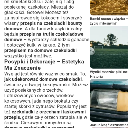
ml śmietanki 30% i zalej nią 150g
posiekanej czekolady. Mieszaj do
gładkości. Gotowe! Możesz też
zainspirować się kokosem i stworzyć
Bambi status związku 
własny
przepis na czekoladki bounty
życiu miłosnym?
domowe
. A dla fanów klasyki idealny
będzie
przepis na trufle czekoladowe
domowe
– wystarczy schłodzić ganache
i obtoczyć kulki w kakao. Z tym
przepisem na domowe czekoladki
wszystko jest możliwe.
Posypki i Dekoracje – Estetyka
Ma Znaczenie
Wyniki meczów piłki noż
Wygląd jest równie ważny co smak. To,
Historia
jak udekorować domowe czekoladki
,
świadczy o twojej kreatywności. Możesz
użyć posiekanych orzechów,
liofilizowanych owoców, wiórków
kokosowych, jadalnego brokatu czy
startej skórki z cytrusów. Popularny jest
też
czekoladki z orzechami laskowymi
przepis
, gdzie cały orzech zatapia się w
środku. Ciekawym pomysłem są
Jak uniknąć oszustw h