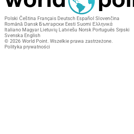
Polski
Čeština
Français
Deutsch
Español
Slovenčina
Română
Dansk
Български
Eesti
Suomi
Ελληνικά
Italiano
Magyar
Lietuvių
Latviešu
Norsk
Português
Srpski
Svenska
English
© 2026 World Point. Wszelkie prawa zastrzeżone.
Polityka prywatności