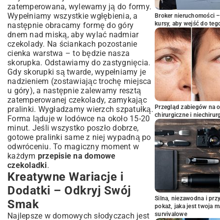
zatemperowana, wylewamy ją do formy.
Wypełniamy wszystkie wgłębienia, a
Broker nieruchomości – 
kursy, aby wejść do teg
następnie obracamy formę do góry
dnem nad miską, aby wylać nadmiar
czekolady. Na ściankach pozostanie
cienka warstwa – to będzie nasza
skorupka. Odstawiamy do zastygnięcia.
Gdy skorupki są twarde, wypełniamy je
nadzieniem (zostawiając trochę miejsca
u góry), a następnie zalewamy resztą
zatemperowanej czekolady, zamykając
Przegląd zabiegów na 
pralinki. Wygładzamy wierzch szpatułką.
chirurgiczne i niechirur
Forma ląduje w lodówce na około 15-20
minut. Jeśli wszystko poszło dobrze,
gotowe pralinki same z niej wypadną po
odwróceniu. To magiczny moment w
każdym
przepisie na domowe
czekoladki
.
Kreatywne Wariacje i
Dodatki – Odkryj Swój
Silna, niezawodna i pr
Smak
pokaż, jaka jest twoja 
survivalowe
Najlepsze w domowych słodyczach jest