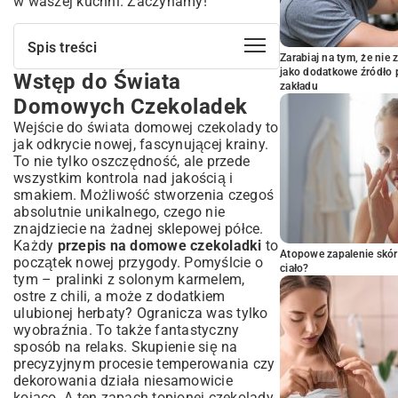
w waszej kuchni. Zaczynamy!
Spis treści
Zarabiaj na tym, że ni
jako dodatkowe źródło 
Wstęp do Świata
Wstęp do Świata Domowych Czekoladek
zakładu
Dlaczego Warto Robić Czekoladki
Domowych Czekoladek
Samemu?
Wejście do świata domowej czekolady to
Niezbędne Składniki i Akcesoria
jak odkrycie nowej, fascynującej krainy.
Podstawowe Produkty dla Każdego
To nie tylko oszczędność, ale przede
Czekoladnika
wszystkim kontrola nad jakością i
Sprzęt, Który Ułatwi Pracę
smakiem. Możliwość stworzenia czegoś
absolutnie unikalnego, czego nie
Klasyczny Przepis na Domowe
znajdziecie na żadnej sklepowej półce.
Czekoladki – Krok po Kroku
Każdy
przepis na domowe czekoladki
to
Przygotowanie Masy Czekoladowej
Atopowe zapalenie skór
początek nowej przygody. Pomyślcie o
ciało?
Formowanie i Chłodzenie
tym – pralinki z solonym karmelem,
Kreatywne Wariacje i Dodatki – Odkryj
ostre z chili, a może z dodatkiem
Swój Smak
ulubionej herbaty? Ogranicza was tylko
wyobraźnia. To także fantastyczny
Nadzienia, Które Zmienią Oblicze
sposób na relaks. Skupienie się na
Czekoladki
precyzyjnym procesie temperowania czy
Posypki i Dekoracje – Estetyka Ma
dekorowania działa niesamowicie
Znaczenie
kojąco. A ten zapach topionej czekolady