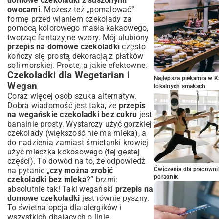
domowe czekoladki z suszonymi
owocami
. Możesz też „pomalować”
formę przed wlaniem czekolady za
pomocą kolorowego masła kakaowego,
tworząc fantazyjne wzory. Mój ulubiony
przepis na domowe czekoladki
często
kończy się prostą dekoracją z płatków
soli morskiej. Proste, a jakie efektowne.
Czekoladki dla Wegetarian i
Najlepsza piekarnia w 
Wegan
lokalnych smakach
Coraz więcej osób szuka alternatyw.
Dobra wiadomość jest taka, że
przepis
na wegańskie czekoladki bez cukru
jest
banalnie prosty. Wystarczy użyć gorzkiej
czekolady (większość nie ma mleka), a
do nadzienia zamiast śmietanki krowiej
użyć mleczka kokosowego (tej gęstej
części). To dowód na to, że odpowiedź
na pytanie „
czy można zrobić
Ćwiczenia dla pracown
poradnik
czekoladki bez mleka
?” brzmi:
absolutnie tak! Taki wegański
przepis na
domowe czekoladki
jest równie pyszny.
To świetna opcja dla alergików i
wszystkich dbających o linię.