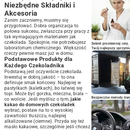
Niezbędne Składniki i
Akcesoria
Zanim zaczniemy, musimy się
przygotować. Dobra organizacja to
połowa sukcesu, zwłaszcza przy pracy z
tak wymagającym materiałem jak
czekolada. Spokojnie, nie potrzebujesz
Sekret promiennej cery,
laboratorium chemicznego. Większość
Twój najlepszy sprzymi
rzeczy pewnie masz już w domu.
Podstawowe Produkty dla
Każdego Czekoladnika
Podstawą jest oczywiście czekolada.
Inwestuj w dobrą jakość – to ona
definiuje smak końcowy. Najlepiej w
pastylkach (kaletkach), bo łatwiej się
topi. Może być gorzka, mleczna, biała –
Bezpieczne metody trans
co wolicie. Jeśli myślisz o tym,
jakie
kakao do domowych czekoladek
wybrać, postaw na to o wysokiej
zawartości tłuszczu, najlepiej
alkalizowane (ciemne). Przyda się też
masło kakaowe, szczególnie jeśli chcesz