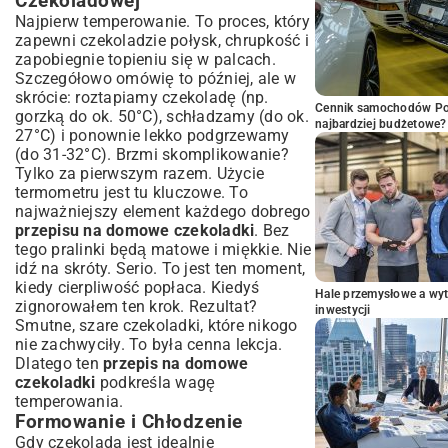
Czekoladowej
Najpierw temperowanie. To proces, który
zapewni czekoladzie połysk, chrupkość i
zapobiegnie topieniu się w palcach.
Szczegółowo omówię to później, ale w
skrócie: roztapiamy czekoladę (np.
Cennik samochodów Por
gorzką do ok. 50°C), schładzamy (do ok.
najbardziej budżetowe?
27°C) i ponownie lekko podgrzewamy
(do 31-32°C). Brzmi skomplikowanie?
Tylko za pierwszym razem. Użycie
termometru jest tu kluczowe. To
najważniejszy element każdego dobrego
przepisu na domowe czekoladki
. Bez
tego pralinki będą matowe i miękkie. Nie
idź na skróty. Serio. To jest ten moment,
kiedy cierpliwość popłaca. Kiedyś
Hale przemysłowe a wyt
zignorowałem ten krok. Rezultat?
inwestycji
Smutne, szare czekoladki, które nikogo
nie zachwyciły. To była cenna lekcja.
Dlatego ten
przepis na domowe
czekoladki
podkreśla wagę
temperowania.
Formowanie i Chłodzenie
Gdy czekolada jest idealnie