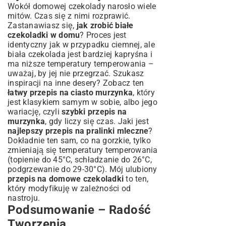
Wokół domowej czekolady narosło wiele
mitów. Czas się z nimi rozprawić.
Zastanawiasz się,
jak zrobić białe
czekoladki w domu
? Proces jest
identyczny jak w przypadku ciemnej, ale
biała czekolada jest bardziej kapryśna i
ma niższe temperatury temperowania –
uważaj, by jej nie przegrzać. Szukasz
inspiracji na inne desery? Zobacz ten
łatwy przepis na ciasto murzynka
, który
jest klasykiem samym w sobie, albo jego
wariację, czyli
szybki przepis na
murzynka
, gdy liczy się czas. Jaki jest
najlepszy przepis na pralinki mleczne
?
Dokładnie ten sam, co na gorzkie, tylko
zmieniają się temperatury temperowania
(topienie do 45°C, schładzanie do 26°C,
podgrzewanie do 29-30°C). Mój ulubiony
przepis na domowe czekoladki
to ten,
który modyfikuję w zależności od
nastroju.
Podsumowanie – Radość
Tworzenia