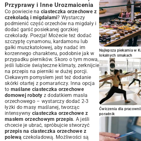
Przyprawy i Inne Urozmaicenia
Co powiecie na
ciasteczka orzechowe z
czekoladą i migdałami
? Wystarczy
podmienić część orzechów na migdały i
dodać garść posiekanej gorzkiej
czekolady. Poezja! Możecie też dodać
szczyptę cynamonu, kardamonu lub
gałki muszkatołowej, aby nadać im
Najlepsza piekarnia w 
korzennego charakteru, podobnie jak w
lokalnych smakach
przypadku pierników. Skoro o tym mowa,
jeśli lubicie świąteczne klimaty, zerknijcie
na
przepis na pierniki w dużej porcji
.
Ciekawym pomysłem jest też dodanie
skórki otartej z pomarańczy. Inna opcja
to
maślane ciasteczka orzechowe
domowej roboty
z dodatkiem masła
orzechowego – wystarczy dodać 2-3
łyżki do masy maślanej, tworząc
Ćwiczenia dla pracown
intensywny
ciasteczka orzechowe z
poradnik
masłem orzechowym przepis
. A jeśli
chcecie je ubrać, spróbujcie stworzyć
przepis na ciasteczka orzechowe z
polewą
czekoladową. Możliwości są