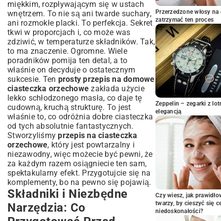
miękkim, rozpływającym się w ustach
Przepis na Ciasteczka Orzechowe Krok
Przerzedzone włosy na 
wnętrzem. To nie są ani twarde suchary,
po Kroku: Perfekcja w Twojej Kuchni
zatrzymać ten proces
ani rozmokłe placki. To perfekcja. Sekret
Jak Przygotować Ciasto Idealne? Sekrety
tkwi w proporcjach i, co może was
Konsystencji
zdziwić, w temperaturze składników. Tak,
Formowanie i Pieczenie: Uzyskaj Złocisty
to ma znaczenie. Ogromne. Wiele
Kolor i Aromat
poradników pomija ten detal, a to
Wskazówki od Szefa Kuchni: Unikaj
właśnie on decyduje o ostatecznym
Typowych Błędów
sukcesie. Ten
prosty przepis na domowe
ciasteczka orzechowe
zakłada użycie
Wariacje Przepisu: Jak Wzbogacić Smak
lekko schłodzonego masła, co daje tę
Ciasteczek Orzechowych?
Zeppelin – zegarki z l
cudowną, kruchą strukturę. To jest
Dodatki Smakowe: Czekolada, Przyprawy i
elegancją
właśnie to, co odróżnia dobre ciasteczka
Inne Urozmaicenia
od tych absolutnie fantastycznych.
Bezglutenowe i Wegańskie Wersje:
Stworzyliśmy
przepis na ciasteczka
Alternatywy dla Każdego
orzechowe
, który jest powtarzalny i
Jak Przechowywać Ciasteczka
niezawodny, więc możecie być pewni, że
Orzechowe, Aby Dłużej Pozostały
za każdym razem osiągniecie ten sam,
Świeże?
spektakularny efekt. Przygotujcie się na
Idealne Warunki Przechowywania: Sekrety
komplementy, bo na pewno się pojawią.
Świeżości
Składniki i Niezbędne
Czy wiesz, jak prawidł
Pomysły na Podanie: Ciasteczka na Każdą
twarzy, by cieszyć się 
Narzędzia: Co
Okazję
niedoskonałości?
Orzechy w Diecie: Dlaczego Warto Jeść