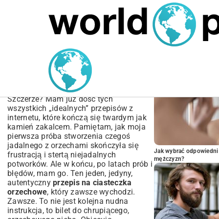
MARIUSZ ŁAMAGA
05.10.2025
BIZNES
POPULARNE A
Przepis na Ciasteczka
Orzechowe – Idealnie
Kruche i Pyszne
Szczerze? Mam już dość tych
wszystkich „idealnych” przepisów z
internetu, które kończą się twardym jak
kamień zakalcem. Pamiętam, jak moja
pierwsza próba stworzenia czegoś
jadalnego z orzechami skończyła się
Jak wybrać odpowiedni 
frustracją i stertą niejadalnych
mężczyzn?
potworków. Ale w końcu, po latach prób i
błędów, mam go. Ten jeden, jedyny,
autentyczny
przepis na ciasteczka
orzechowe
, który zawsze wychodzi.
Zawsze. To nie jest kolejna nudna
instrukcja, to bilet do chrupiącego,