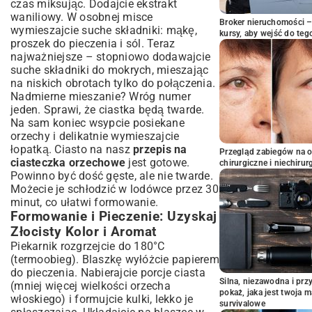
czas miksując. Dodajcie ekstrakt
waniliowy. W osobnej misce
Broker nieruchomości – 
wymieszajcie suche składniki: mąkę,
kursy, aby wejść do teg
proszek do pieczenia i sól. Teraz
najważniejsze – stopniowo dodawajcie
suche składniki do mokrych, mieszając
na niskich obrotach tylko do połączenia.
Nadmierne mieszanie? Wróg numer
jeden. Sprawi, że ciastka będą twarde.
Na sam koniec wsypcie posiekane
orzechy i delikatnie wymieszajcie
łopatką. Ciasto na nasz
przepis na
Przegląd zabiegów na 
ciasteczka orzechowe
jest gotowe.
chirurgiczne i niechirur
Powinno być dość gęste, ale nie twarde.
Możecie je schłodzić w lodówce przez 30
minut, co ułatwi formowanie.
Formowanie i Pieczenie: Uzyskaj
Złocisty Kolor i Aromat
Piekarnik rozgrzejcie do 180°C
(termoobieg). Blaszkę wyłóżcie papierem
do pieczenia. Nabierajcie porcje ciasta
Silna, niezawodna i pr
(mniej więcej wielkości orzecha
pokaż, jaka jest twoja 
włoskiego) i formujcie kulki, lekko je
survivalowe