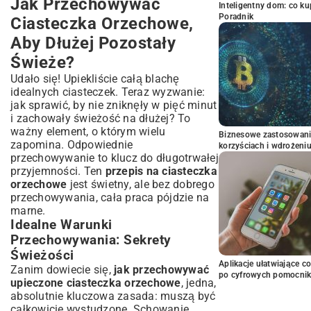
Jak Przechowywać
Inteligentny dom: co k
Poradnik
Ciasteczka Orzechowe,
Aby Dłużej Pozostały
Świeże?
Udało się! Upiekliście całą blachę
idealnych ciasteczek. Teraz wyzwanie:
jak sprawić, by nie zniknęły w pięć minut
i zachowały świeżość na dłużej? To
ważny element, o którym wielu
Biznesowe zastosowani
zapomina. Odpowiednie
korzyściach i wdrożeni
przechowywanie to klucz do długotrwałej
przyjemności. Ten
przepis na ciasteczka
orzechowe
jest świetny, ale bez dobrego
przechowywania, cała praca pójdzie na
marne.
Idealne Warunki
Przechowywania: Sekrety
Świeżości
Aplikacje ułatwiające c
Zanim dowiecie się,
jak przechowywać
po cyfrowych pomocni
upieczone ciasteczka orzechowe
, jedna,
absolutnie kluczowa zasada: muszą być
całkowicie wystudzone. Schowanie