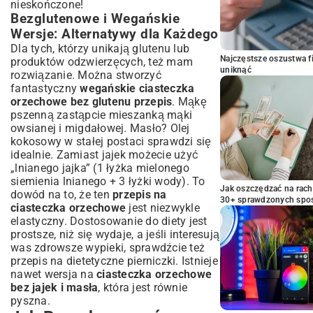
nieskończone!
Bezglutenowe i Wegańskie
Wersje: Alternatywy dla Każdego
Dla tych, którzy unikają glutenu lub
Najczęstsze oszustwa f
produktów odzwierzęcych, też mam
uniknąć
rozwiązanie. Można stworzyć
fantastyczny
wegańskie ciasteczka
orzechowe bez glutenu przepis
. Mąkę
pszenną zastąpcie mieszanką mąki
owsianej i migdałowej. Masło? Olej
kokosowy w stałej postaci sprawdzi się
idealnie. Zamiast jajek możecie użyć
„lnianego jajka” (1 łyżka mielonego
siemienia lnianego + 3 łyżki wody). To
Jak oszczędzać na rac
dowód na to, że ten
przepis na
30+ sprawdzonych sp
ciasteczka orzechowe
jest niezwykle
elastyczny. Dostosowanie do diety jest
prostsze, niż się wydaje, a jeśli interesują
was zdrowsze wypieki, sprawdźcie też
przepis na dietetyczne pierniczki
. Istnieje
nawet wersja na
ciasteczka orzechowe
bez jajek i masła
, która jest równie
pyszna.