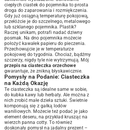
ciepłych ciastek do pojemnika to prosta
droga do zaparowania i rozmiękczenia.
Gdy już osiągną temperaturę pokojową,
przełóżcie je do szczelnego, metalowego
lub szklanego pojemnika. Plastik?
Raczej unikam, potrafi nadać dziwny
posmak. Na dno pojemnika możecie
położyć kawałek papieru do pieczenia.
Przechowujcie je w temperaturze
pokojowej do tygodnia. Chociaż, bądźmy
szczerzy, nigdy tyle nie wytrzymują. Mój
przepis na ciasteczka orzechowe
gwarantuje, że znikną błyskawicznie.
Pomysły na Podanie: Ciasteczka
na Każdą Okazję
Te ciasteczka są idealne same w sobie,
do kubka kawy lub herbaty. Ale można z
nich zrobić małe dzieła sztuki. Świetnie
komponują się z gałką lodów
waniliowych. Możecie też podać je jako
element deseru, na przykład krusząc na
wierzch panna cotty. To również
doskonały pomysł na jadalny prezent –