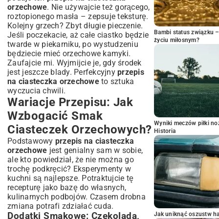
orzechowe
. Nie używajcie też gorącego,
roztopionego masła – zepsuje teksturę.
Kolejny grzech? Zbyt długie pieczenie.
Bambi status związku 
Jeśli poczekacie, aż całe ciastko będzie
życiu miłosnym?
twarde w piekarniku, po wystudzeniu
będziecie mieć orzechowe kamyki.
Zaufajcie mi. Wyjmijcie je, gdy środek
jest jeszcze blady. Perfekcyjny
przepis
na ciasteczka orzechowe
to sztuka
wyczucia chwili.
Wariacje Przepisu: Jak
Wzbogacić Smak
Wyniki meczów piłki noż
Ciasteczek Orzechowych?
Historia
Podstawowy
przepis na ciasteczka
orzechowe
jest genialny sam w sobie,
ale kto powiedział, że nie można go
trochę podkręcić? Eksperymenty w
kuchni są najlepsze. Potraktujcie tę
recepturę jako bazę do własnych,
kulinarnych podbojów. Czasem drobna
zmiana potrafi zdziałać cuda.
Dodatki Smakowe: Czekolada,
Jak uniknąć oszustw h