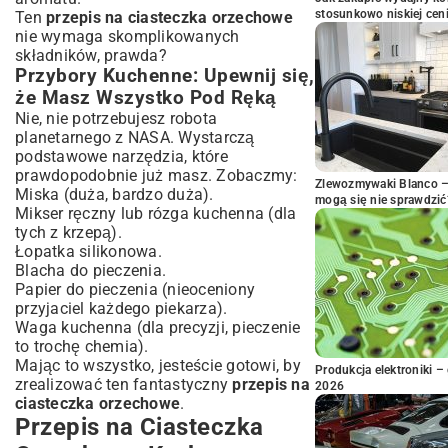
stosunkowo niskiej cen
Ten
przepis na ciasteczka orzechowe
nie wymaga skomplikowanych
składników, prawda?
Przybory Kuchenne: Upewnij się,
że Masz Wszystko Pod Ręką
Nie, nie potrzebujesz robota
planetarnego z NASA. Wystarczą
podstawowe narzędzia, które
prawdopodobnie już masz. Zobaczmy:
Zlewozmywaki Blanco – 
Miska (duża, bardzo duża).
mogą się nie sprawdzić
Mikser ręczny lub rózga kuchenna (dla
tych z krzepą).
Łopatka silikonowa.
Blacha do pieczenia.
Papier do pieczenia (nieoceniony
przyjaciel każdego piekarza).
Waga kuchenna (dla precyzji, pieczenie
to trochę chemia).
Mając to wszystko, jesteście gotowi, by
Produkcja elektroniki – 
zrealizować ten fantastyczny
przepis na
2026
ciasteczka orzechowe
.
Przepis na Ciasteczka