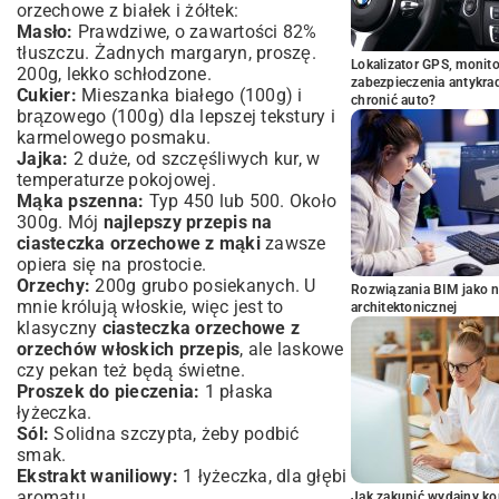
orzechowe z białek i żółtek:
Masło:
Prawdziwe, o zawartości 82%
tłuszczu. Żadnych margaryn, proszę.
Lokalizator GPS, monito
200g, lekko schłodzone.
zabezpieczenia antykra
Cukier:
Mieszanka białego (100g) i
chronić auto?
brązowego (100g) dla lepszej tekstury i
karmelowego posmaku.
Jajka:
2 duże, od szczęśliwych kur, w
temperaturze pokojowej.
Mąka pszenna:
Typ 450 lub 500. Około
300g. Mój
najlepszy przepis na
ciasteczka orzechowe z mąki
zawsze
opiera się na prostocie.
Orzechy:
200g grubo posiekanych. U
Rozwiązania BIM jako n
mnie królują włoskie, więc jest to
architektonicznej
klasyczny
ciasteczka orzechowe z
orzechów włoskich przepis
, ale laskowe
czy pekan też będą świetne.
Proszek do pieczenia:
1 płaska
łyżeczka.
Sól:
Solidna szczypta, żeby podbić
smak.
Ekstrakt waniliowy:
1 łyżeczka, dla głębi
aromatu.
Jak zakupić wydajny ko