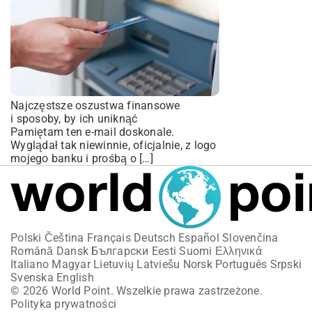
Najczęstsze oszustwa finansowe
i sposoby, by ich uniknąć
Pamiętam ten e-mail doskonale.
Wyglądał tak niewinnie, oficjalnie, z logo
mojego banku i prośbą o […]
Polski
Čeština
Français
Deutsch
Español
Slovenčina
Română
Dansk
Български
Eesti
Suomi
Ελληνικά
Italiano
Magyar
Lietuvių
Latviešu
Norsk
Português
Srpski
Svenska
English
© 2026 World Point. Wszelkie prawa zastrzeżone.
Polityka prywatności