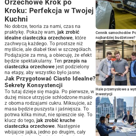
Orzechowe Krok po
Kroku: Perfekcja w Twojej
Kuchni
No dobrze, teoria za nami, czas na
praktykę. Pokażę wam,
jak zrobić
Cennik samochodów Por
idealne ciasteczka orzechowe
, które
najbardziej budżetowe?
zachwycą każdego. To prostsze niż
myślicie, ale diabeł tkwi w szczegółach.
Podążajcie za mną, a obiecuję, że efekt
będzie spektakularny. Ten
przepis na
ciasteczka orzechowe
jest podzielony
na etapy, aby wszystko było jasne.
Jak Przygotować Ciasto Idealne?
Sekrety Konsystencji
Hale przemysłowe a wyt
To tutaj dzieje się magia. Po pierwsze, w
inwestycji
dużej misce utrzyjcie schłodzone masło
z oboma rodzajami cukru. Miksujcie, aż
masa będzie puszysta i jaśniejsza. To
potrwa kilka minut, nie spieszcie się. To
klucz do tego,
jak zrobić kruche
ciasteczka orzechowe
. Następnie
wbijajcie jajka, jedno po drugim, cały