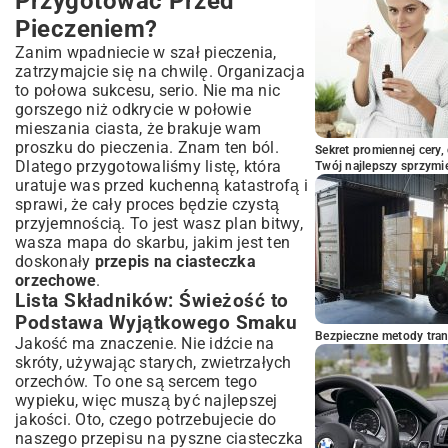
Przygotować Przed
Ciasteczka Orzechowe?
Pieczeniem?
Podsumowanie: Delektuj Się Domowymi
Zanim wpadniecie w szał pieczenia,
Ciasteczkami Orzechowymi!
zatrzymajcie się na chwilę. Organizacja
to połowa sukcesu, serio. Nie ma nic
gorszego niż odkrycie w połowie
mieszania ciasta, że brakuje wam
proszku do pieczenia. Znam ten ból.
Sekret promiennej cery,
Dlatego przygotowaliśmy listę, która
Twój najlepszy sprzymi
uratuje was przed kuchenną katastrofą i
sprawi, że cały proces będzie czystą
przyjemnością. To jest wasz plan bitwy,
wasza mapa do skarbu, jakim jest ten
doskonały
przepis na ciasteczka
orzechowe
.
Lista Składników: Świeżość to
Podstawa Wyjątkowego Smaku
Bezpieczne metody trans
Jakość ma znaczenie. Nie idźcie na
skróty, używając starych, zwietrzałych
orzechów. To one są sercem tego
wypieku, więc muszą być najlepszej
jakości. Oto, czego potrzebujecie do
naszego przepisu na pyszne ciasteczka