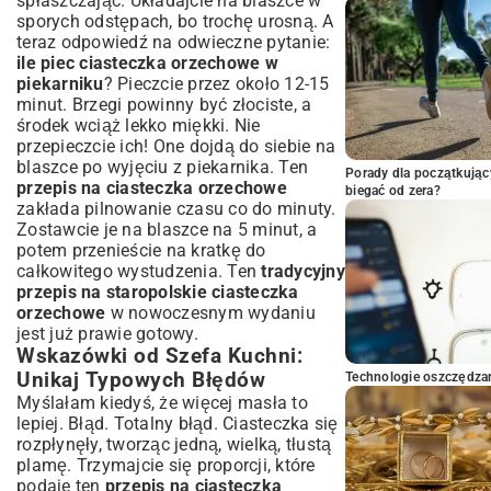
spłaszczając. Układajcie na blaszce w
sporych odstępach, bo trochę urosną. A
teraz odpowiedź na odwieczne pytanie:
ile piec ciasteczka orzechowe w
piekarniku
? Pieczcie przez około 12-15
minut. Brzegi powinny być złociste, a
środek wciąż lekko miękki. Nie
przepieczcie ich! One dojdą do siebie na
blaszce po wyjęciu z piekarnika. Ten
Porady dla początkując
przepis na ciasteczka orzechowe
biegać od zera?
zakłada pilnowanie czasu co do minuty.
Zostawcie je na blaszce na 5 minut, a
potem przenieście na kratkę do
całkowitego wystudzenia. Ten
tradycyjny
przepis na staropolskie ciasteczka
orzechowe
w nowoczesnym wydaniu
jest już prawie gotowy.
Wskazówki od Szefa Kuchni:
Unikaj Typowych Błędów
Technologie oszczędzan
Myślałam kiedyś, że więcej masła to
lepiej. Błąd. Totalny błąd. Ciasteczka się
rozpłynęły, tworząc jedną, wielką, tłustą
plamę. Trzymajcie się proporcji, które
podaje ten
przepis na ciasteczka