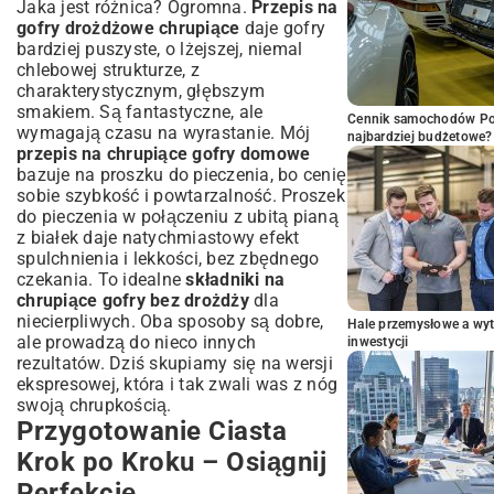
Jaka jest różnica? Ogromna.
Przepis na
gofry drożdżowe chrupiące
daje gofry
bardziej puszyste, o lżejszej, niemal
chlebowej strukturze, z
charakterystycznym, głębszym
smakiem. Są fantastyczne, ale
Cennik samochodów Por
wymagają czasu na wyrastanie. Mój
najbardziej budżetowe?
przepis na chrupiące gofry domowe
bazuje na proszku do pieczenia, bo cenię
sobie szybkość i powtarzalność. Proszek
do pieczenia w połączeniu z ubitą pianą
z białek daje natychmiastowy efekt
spulchnienia i lekkości, bez zbędnego
czekania. To idealne
składniki na
chrupiące gofry bez drożdży
dla
niecierpliwych. Oba sposoby są dobre,
Hale przemysłowe a wyt
ale prowadzą do nieco innych
inwestycji
rezultatów. Dziś skupiamy się na wersji
ekspresowej, która i tak zwali was z nóg
swoją chrupkością.
Przygotowanie Ciasta
Krok po Kroku – Osiągnij
Perfekcję