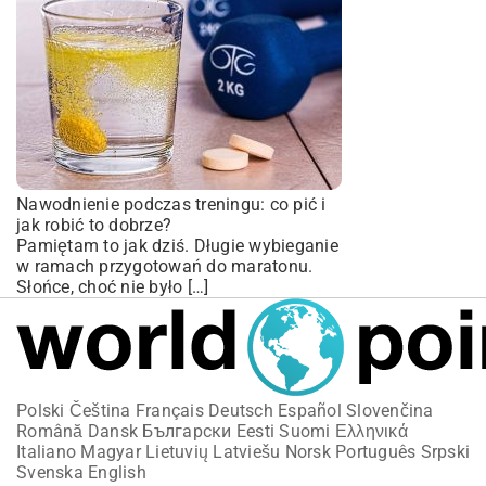
Nawodnienie podczas treningu: co pić i
jak robić to dobrze?
Pamiętam to jak dziś. Długie wybieganie
w ramach przygotowań do maratonu.
Słońce, choć nie było […]
Polski
Čeština
Français
Deutsch
Español
Slovenčina
Română
Dansk
Български
Eesti
Suomi
Ελληνικά
Italiano
Magyar
Lietuvių
Latviešu
Norsk
Português
Srpski
Svenska
English