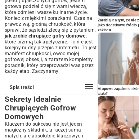
(serio!) upieczonych gofrów, jestem
gotowa podzielić się z wami wiedzą,
która odmieni wasze kulinarne życie.
Koniec z miękkimi porażkami. Czas na
Zarabiaj na tym, że ni
prawdziwą, głośną chrupkość, która
jako dodatkowe źródło 
sprawi, że sąsiedzi zlecą się z pytaniem,
zakładu
jak zrobić chrupiące gofry domowe
,
które brzmią tak apetycznie. To nie jest
kolejny nudny przepis z internetu. To jest
manifest chrupkości, owoc mojej
gofrowej obsesji, a zarazem kompletny
poradnik, który przeprowadzi was przez
każdy etap. Zaczynamy!
Spis treści
Atopowe zapalenie skór
ciało?
Sekrety Idealnie
Sekrety Idealnie Chrupiących Gofrow
Domowych
Chrupiących Gofrow
Dlaczego warto piec gofry w domu?
Domowych
Składniki na Najlepsze Chrupiące Gofry
Kluczem do sukcesu nie jest jeden
– Lista Niezbędnych
magiczny składnik, a raczej suma
Jaka mąka na chrupiące gofry?
małych, ale absolutnie kluczowych