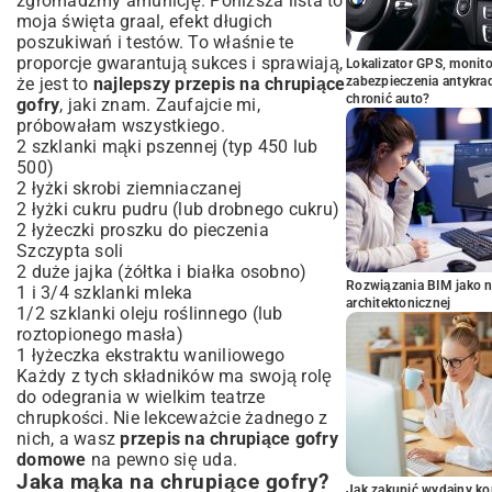
zgromadźmy amunicję. Poniższa lista to
moja święta graal, efekt długich
poszukiwań i testów. To właśnie te
proporcje gwarantują sukces i sprawiają,
Lokalizator GPS, monito
że jest to
najlepszy przepis na chrupiące
zabezpieczenia antykra
chronić auto?
gofry
, jaki znam. Zaufajcie mi,
próbowałam wszystkiego.
2 szklanki mąki pszennej (typ 450 lub
500)
2 łyżki skrobi ziemniaczanej
2 łyżki cukru pudru (lub drobnego cukru)
2 łyżeczki proszku do pieczenia
Szczypta soli
2 duże jajka (żółtka i białka osobno)
Rozwiązania BIM jako n
1 i 3/4 szklanki mleka
architektonicznej
1/2 szklanki oleju roślinnego (lub
roztopionego masła)
1 łyżeczka ekstraktu waniliowego
Każdy z tych składników ma swoją rolę
do odegrania w wielkim teatrze
chrupkości. Nie lekceważcie żadnego z
nich, a wasz
przepis na chrupiące gofry
domowe
na pewno się uda.
Jaka mąka na chrupiące gofry?
Jak zakupić wydajny ko