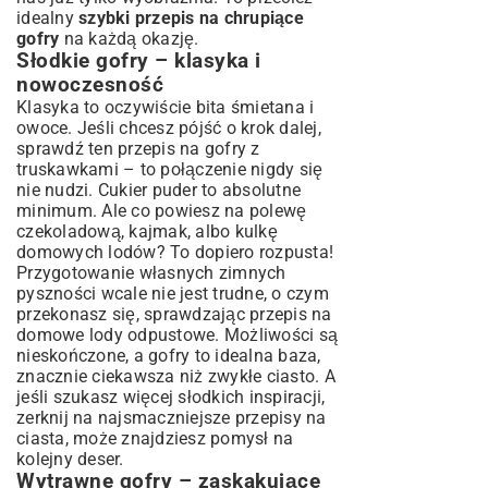
idealny
szybki przepis na chrupiące
gofry
na każdą okazję.
Słodkie gofry – klasyka i
nowoczesność
Klasyka to oczywiście bita śmietana i
owoce. Jeśli chcesz pójść o krok dalej,
sprawdź ten
przepis na gofry z
truskawkami
– to połączenie nigdy się
nie nudzi. Cukier puder to absolutne
minimum. Ale co powiesz na polewę
czekoladową, kajmak, albo kulkę
domowych lodów? To dopiero rozpusta!
Przygotowanie własnych zimnych
pyszności wcale nie jest trudne, o czym
przekonasz się, sprawdzając
przepis na
domowe lody odpustowe
. Możliwości są
nieskończone, a gofry to idealna baza,
znacznie ciekawsza niż zwykłe ciasto. A
jeśli szukasz więcej słodkich inspiracji,
zerknij na
najsmaczniejsze przepisy na
ciasta
, może znajdziesz pomysł na
kolejny deser.
Wytrawne gofry – zaskakujące