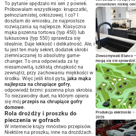
To pytanie spędzało mi sen z powiek.
stosunkowo niskiej cen
Próbowałam wszystkiego: krupczatki,
pełnoziarnistej, orkiszowej. I co? I
doszłam do wniosku, że najprostsze
rozwiązania są najlepsze. Klasyczna
mąka pszenna tortowa (typ 450) lub
luksusowa (typ 550) sprawdza się
idealnie. Daje lekkość i delikatność. Ale, i
tu jest ten mały sekret, dodatek skrobi
ziemniaczanej to absolutny game-
Zlewozmywaki Blanco – 
changer. To ona odpowiada za tę
mogą się nie sprawdzić
niesamowitą, szklistą chrupkość na
zewnątrz, przy zachowaniu miękkości w
środku. Więc jeśli ktoś pyta,
jaka mąka
najlepsza na chrupiące gofry
,
odpowiedź brzmi: pszenna plus skrobia.
To niezawodny duet, na którym opiera
się mój
przepis na chrupiące gofry
domowe
.
Rola drożdży i proszku do
Produkcja elektroniki – 
2026
pieczenia w gofrach
W internecie krąży mnóstwo przepisów.
Niektóre na proszku, inne na drożdżach.