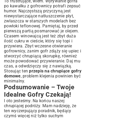
To frustrujące, wiem. Wyrywanie gofra
po kawałku z gofrownicy potrafi zepsuć
humor. Najczęstszą przyczyną jest
niewystarczające natłuszczenie płyt,
zwłaszcza w starszych modelach bez
powłoki teflonowej. Pamiętaj, by przed
pierwszą partią posmarować je olejem.
Czasem winowajcą jest też zbyt duża
ilość cukru w cieście, który się topi i
przywiera. Zbyt wczesne otwieranie
gofrownicy, zanim gofr zdąży się upiec i
stworzyć chrupiącą skorupkę, również
może powodować przywieranie. Daj mu
czas, a odwdzięczy się z nawiązką.
Stosując ten
przepis na chrupiące gofry
domowe
, problem klejenia powinien być
minimalny.
Podsumowanie – Twoje
Idealne Gofry Czekają!
I oto jesteśmy. Na końcu naszej
chrupiącej podróży. Mam nadzieję, że
ten wyczerpujący poradnik, będący
czymś więcej niż tylko suchym