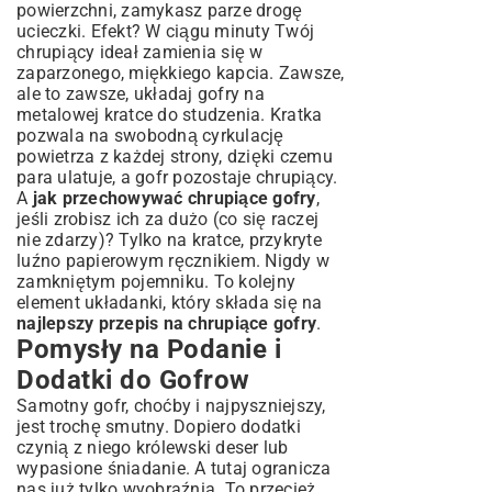
powierzchni, zamykasz parze drogę
ucieczki. Efekt? W ciągu minuty Twój
chrupiący ideał zamienia się w
zaparzonego, miękkiego kapcia. Zawsze,
ale to zawsze, układaj gofry na
metalowej kratce do studzenia. Kratka
pozwala na swobodną cyrkulację
powietrza z każdej strony, dzięki czemu
para ulatuje, a gofr pozostaje chrupiący.
A
jak przechowywać chrupiące gofry
,
jeśli zrobisz ich za dużo (co się raczej
nie zdarzy)? Tylko na kratce, przykryte
luźno papierowym ręcznikiem. Nigdy w
zamkniętym pojemniku. To kolejny
element układanki, który składa się na
najlepszy przepis na chrupiące gofry
.
Pomysły na Podanie i
Dodatki do Gofrow
Samotny gofr, choćby i najpyszniejszy,
jest trochę smutny. Dopiero dodatki
czynią z niego królewski deser lub
wypasione śniadanie. A tutaj ogranicza
nas już tylko wyobraźnia. To przecież