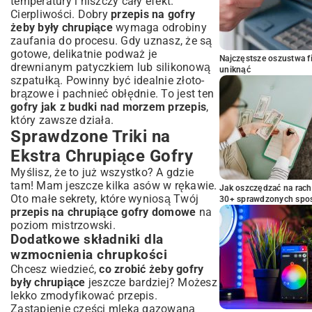
temperatury i niszczy cały efekt.
Cierpliwości. Dobry
przepis na gofry
żeby były chrupiące
wymaga odrobiny
zaufania do procesu. Gdy uznasz, że są
gotowe, delikatnie podważ je
Najczęstsze oszustwa f
drewnianym patyczkiem lub silikonową
uniknąć
szpatułką. Powinny być idealnie złoto-
brązowe i pachnieć obłędnie. To jest ten
gofry jak z budki nad morzem przepis
,
który zawsze działa.
Sprawdzone Triki na
Ekstra Chrupiące Gofry
Myślisz, że to już wszystko? A gdzie
tam! Mam jeszcze kilka asów w rękawie.
Jak oszczędzać na rac
Oto małe sekrety, które wyniosą Twój
30+ sprawdzonych sp
przepis na chrupiące gofry domowe
na
poziom mistrzowski.
Dodatkowe składniki dla
wzmocnienia chrupkości
Chcesz wiedzieć,
co zrobić żeby gofry
były chrupiące
jeszcze bardziej? Możesz
lekko zmodyfikować przepis.
Zastąpienie części mleka gazowaną