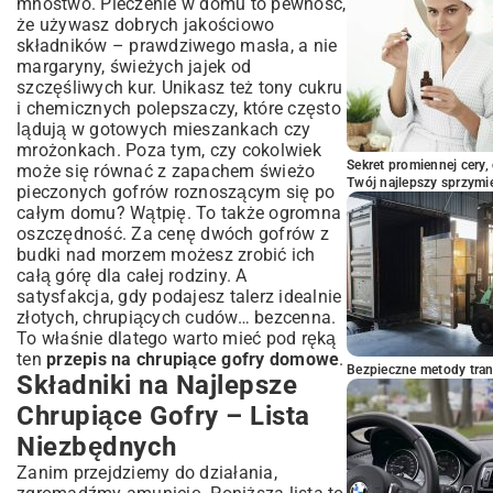
mnóstwo. Pieczenie w domu to pewność,
Najczęstsze Błędy i Jak Ich Unikać
że używasz dobrych jakościowo
składników – prawdziwego masła, a nie
Dlaczego gofry nie są chrupiące?
margaryny, świeżych jajek od
Co zrobić, gdy gofry się kleją?
szczęśliwych kur. Unikasz też tony cukru
Podsumowanie – Twoje Idealne Gofry
i chemicznych polepszaczy, które często
Czekają!
lądują w gotowych mieszankach czy
mrożonkach. Poza tym, czy cokolwiek
Sekret promiennej cery,
może się równać z zapachem świeżo
Twój najlepszy sprzymi
pieczonych gofrów roznoszącym się po
całym domu? Wątpię. To także ogromna
oszczędność. Za cenę dwóch gofrów z
budki nad morzem możesz zrobić ich
całą górę dla całej rodziny. A
satysfakcja, gdy podajesz talerz idealnie
złotych, chrupiących cudów… bezcenna.
To właśnie dlatego warto mieć pod ręką
ten
przepis na chrupiące gofry domowe
.
Bezpieczne metody trans
Składniki na Najlepsze
Chrupiące Gofry – Lista
Niezbędnych
Zanim przejdziemy do działania,