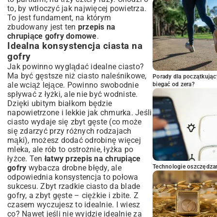
to, by wtłoczyć jak najwięcej powietrza.
To jest fundament, na którym
zbudowany jest ten
przepis na
chrupiące gofry domowe
.
Idealna konsystencja ciasta na
gofry
Jak powinno wyglądać idealne ciasto?
Ma być gęstsze niż ciasto naleśnikowe,
Porady dla początkując
ale wciąż lejące. Powinno swobodnie
biegać od zera?
spływać z łyżki, ale nie być wodniste.
Dzięki ubitym białkom będzie
napowietrzone i lekkie jak chmurka. Jeśli
ciasto wydaje się zbyt gęste (co może
się zdarzyć przy różnych rodzajach
mąki), możesz dodać odrobinę więcej
mleka, ale rób to ostrożnie, łyżka po
łyżce. Ten
łatwy przepis na chrupiące
gofry
wybacza drobne błędy, ale
Technologie oszczędzan
odpowiednia konsystencja to połowa
sukcesu. Zbyt rzadkie ciasto da blade
gofry, a zbyt gęste – ciężkie i zbite. Z
czasem wyczujesz to idealnie. I wiesz
co? Nawet jeśli nie wyjdzie idealnie za