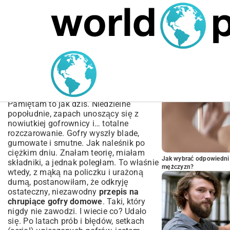
MARIUSZ ŁAMAGA
04.10.2025
SPORT
POPULARNE A
Przepis na Chrupiące
Gofry Domowe – Sekret
Idealnych Gofrow
Pamiętam to jak dziś. Niedzielne
popołudnie, zapach unoszący się z
nowiutkiej gofrownicy i… totalne
rozczarowanie. Gofry wyszły blade,
gumowate i smutne. Jak naleśnik po
ciężkim dniu. Znałam teorię, miałam
Jak wybrać odpowiedni 
składniki, a jednak poległam. To właśnie
mężczyzn?
wtedy, z mąką na policzku i urażoną
dumą, postanowiłam, że odkryję
ostateczny, niezawodny
przepis na
chrupiące gofry domowe
. Taki, który
nigdy nie zawodzi. I wiecie co? Udało
się. Po latach prób i błędów, setkach