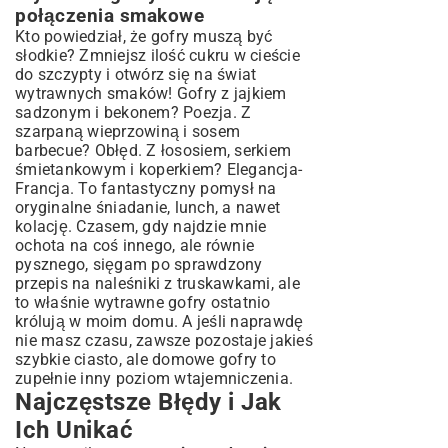
połączenia smakowe
Kto powiedział, że gofry muszą być
słodkie? Zmniejsz ilość cukru w cieście
do szczypty i otwórz się na świat
wytrawnych smaków! Gofry z jajkiem
sadzonym i bekonem? Poezja. Z
szarpaną wieprzowiną i sosem
barbecue? Obłęd. Z łososiem, serkiem
śmietankowym i koperkiem? Elegancja-
Francja. To fantastyczny pomysł na
oryginalne śniadanie, lunch, a nawet
kolację. Czasem, gdy najdzie mnie
ochota na coś innego, ale równie
pysznego, sięgam po sprawdzony
przepis na naleśniki z truskawkami
, ale
to właśnie wytrawne gofry ostatnio
królują w moim domu. A jeśli naprawdę
nie masz czasu, zawsze pozostaje jakieś
szybkie ciasto
, ale domowe gofry to
zupełnie inny poziom wtajemniczenia.
Najczęstsze Błędy i Jak
Ich Unikać