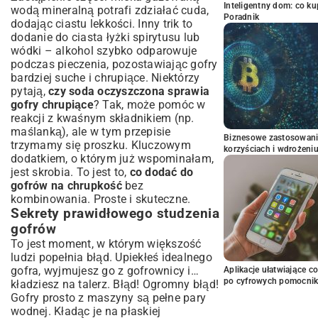
Inteligentny dom: co k
wodą mineralną potrafi zdziałać cuda,
Poradnik
dodając ciastu lekkości. Inny trik to
dodanie do ciasta łyżki spirytusu lub
wódki – alkohol szybko odparowuje
podczas pieczenia, pozostawiając gofry
bardziej suche i chrupiące. Niektórzy
pytają,
czy soda oczyszczona sprawia
gofry chrupiące
? Tak, może pomóc w
reakcji z kwaśnym składnikiem (np.
maślanką), ale w tym przepisie
Biznesowe zastosowani
trzymamy się proszku. Kluczowym
korzyściach i wdrożeni
dodatkiem, o którym już wspominałam,
jest skrobia. To jest to,
co dodać do
gofrów na chrupkość
bez
kombinowania. Proste i skuteczne.
Sekrety prawidłowego studzenia
gofrów
To jest moment, w którym większość
ludzi popełnia błąd. Upiekłeś idealnego
gofra, wyjmujesz go z gofrownicy i…
Aplikacje ułatwiające c
po cyfrowych pomocni
kładziesz na talerz. Błąd! Ogromny błąd!
Gofry prosto z maszyny są pełne pary
wodnej. Kładąc je na płaskiej