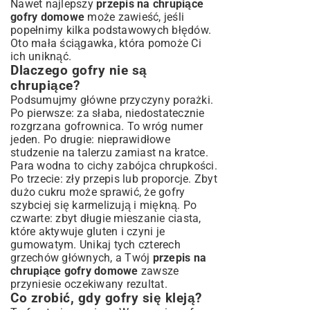
Nawet najlepszy
przepis na chrupiące
gofry domowe
może zawieść, jeśli
popełnimy kilka podstawowych błędów.
Oto mała ściągawka, która pomoże Ci
ich uniknąć.
Dlaczego gofry nie są
chrupiące?
Podsumujmy główne przyczyny porażki.
Po pierwsze: za słaba, niedostatecznie
rozgrzana gofrownica. To wróg numer
jeden. Po drugie: nieprawidłowe
studzenie na talerzu zamiast na kratce.
Para wodna to cichy zabójca chrupkości.
Po trzecie: zły przepis lub proporcje. Zbyt
dużo cukru może sprawić, że gofry
szybciej się karmelizują i miękną. Po
czwarte: zbyt długie mieszanie ciasta,
które aktywuje gluten i czyni je
gumowatym. Unikaj tych czterech
grzechów głównych, a Twój
przepis na
chrupiące gofry domowe
zawsze
przyniesie oczekiwany rezultat.
Co zrobić, gdy gofry się kleją?