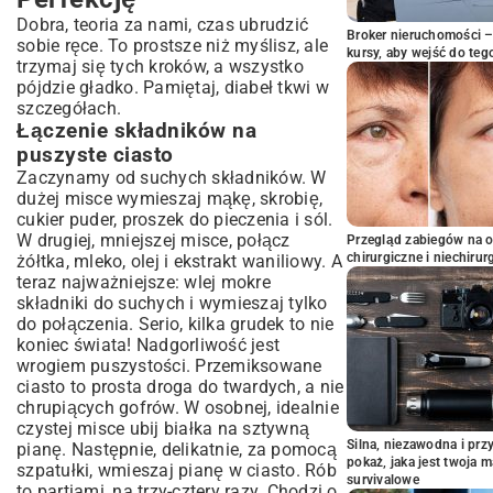
Dobra, teoria za nami, czas ubrudzić
Broker nieruchomości – 
sobie ręce. To prostsze niż myślisz, ale
kursy, aby wejść do teg
trzymaj się tych kroków, a wszystko
pójdzie gładko. Pamiętaj, diabeł tkwi w
szczegółach.
Łączenie składników na
puszyste ciasto
Zaczynamy od suchych składników. W
dużej misce wymieszaj mąkę, skrobię,
cukier puder, proszek do pieczenia i sól.
W drugiej, mniejszej misce, połącz
Przegląd zabiegów na 
chirurgiczne i niechirur
żółtka, mleko, olej i ekstrakt waniliowy. A
teraz najważniejsze: wlej mokre
składniki do suchych i wymieszaj tylko
do połączenia. Serio, kilka grudek to nie
koniec świata! Nadgorliwość jest
wrogiem puszystości. Przemiksowane
ciasto to prosta droga do twardych, a nie
chrupiących gofrów. W osobnej, idealnie
czystej misce ubij białka na sztywną
Silna, niezawodna i pr
pianę. Następnie, delikatnie, za pomocą
pokaż, jaka jest twoja 
szpatułki, wmieszaj pianę w ciasto. Rób
survivalowe
to partiami, na trzy-cztery razy. Chodzi o