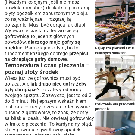
(i każdym kolejnym, jeśli nie masz
powłoki non-stick) delikatnie posmaruj
płyty pędzelkiem zanurzonym w oleju. I
co najważniejsze – rozgrzej ją
porządnie! Musi być gorąca jak diabli.
Wylewanie ciasta na ledwo ciepłą
gofrownicę to jeden z głównych
powodów,
dlaczego moje gofry są
miękkie
. Pamiętajcie o tym, bo to
Najlepsza piekarnia w 
fundament każdego dobrego
przepisu
lokalnych smakach
na chrupiące gofry domowe
.
Temperatura i czas pieczenia –
poznaj złoty środek
Wiesz już, że gofrownica musi być
gorąca. Ale
jak długo piec gofry żeby
były chrupiące
? To zależy od mocy
twojego sprzętu. Zazwyczaj jest to od 3
do 5 minut. Najlepszym wskaźnikiem
Ćwiczenia dla pracown
jest para – kiedy przestaje intensywnie
poradnik
buchać z gofrownicy, to znak, że gofry
są bliskie ideału. Nie otwieraj gofrownicy
w trakcie pieczenia! To kardynalny błąd,
który powoduje gwałtowny spadek