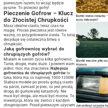
pierwszym razem, to wciąż będzie
pyszne. To przecież gofry!
Pieczenie Gofrow – Klucz
Bambi status związku 
do Złocistej Chrupkości
życiu miłosnym?
Masz idealne ciasto, teraz czas na
magię. Proces pieczenia jest równie
ważny, co przygotowanie ciasta. To tutaj
decyduje się ostateczna bitwa o
chrupkość.
Jaką gofrownicę wybrać do
chrupiących gofrów?
Miałam w swoim życiu kilka gofrownic.
Wyniki meczów piłki noż
Tanie, drogie, małe, duże. I powiem wam
Historia
jedno: moc ma znaczenie.
Najlepsza
gofrownica do chrupiących gofrów
to
taka, która ma co najmniej 1000-1200W.
Słabsze modele po prostu gotują ciasto
na parze, zamiast je piec, co jest prostą
drogą do gumowatej katastrofy. Nie
musi być droga, ale musi być mocna. To
inwestycja, która się zwróci z każdym
chrupnięciem. Przed pierwszym użyciem
Jak uniknąć oszustw h