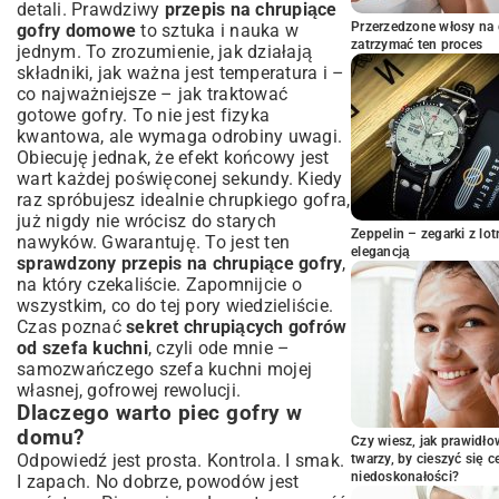
Rola drożdży i proszku do pieczenia w
detali. Prawdziwy
przepis na chrupiące
gofrach
Przerzedzone włosy na 
gofry domowe
to sztuka i nauka w
Przygotowanie Ciasta Krok po Kroku –
zatrzymać ten proces
jednym. To zrozumienie, jak działają
Osiągnij Perfekcję
składniki, jak ważna jest temperatura i –
co najważniejsze – jak traktować
Łączenie składników na puszyste ciasto
gotowe gofry. To nie jest fizyka
Idealna konsystencja ciasta na gofry
kwantowa, ale wymaga odrobiny uwagi.
Pieczenie Gofrow – Klucz do Złocistej
Obiecuję jednak, że efekt końcowy jest
Chrupkości
wart każdej poświęconej sekundy. Kiedy
Jaką gofrownicę wybrać do chrupiących
raz spróbujesz idealnie chrupkiego gofra,
gofrów?
już nigdy nie wrócisz do starych
Zeppelin – zegarki z l
Temperatura i czas pieczenia – poznaj
nawyków. Gwarantuję. To jest ten
elegancją
złoty środek
sprawdzony przepis na chrupiące gofry
,
na który czekaliście. Zapomnijcie o
Sprawdzone Triki na Ekstra Chrupiące
wszystkim, co do tej pory wiedzieliście.
Gofry
Czas poznać
sekret chrupiących gofrów
Dodatkowe składniki dla wzmocnienia
od szefa kuchni
, czyli ode mnie –
chrupkości
samozwańczego szefa kuchni mojej
Sekrety prawidłowego studzenia gofrów
własnej, gofrowej rewolucji.
Pomysły na Podanie i Dodatki do
Dlaczego warto piec gofry w
Gofrow
domu?
Czy wiesz, jak prawidł
Słodkie gofry – klasyka i nowoczesność
Odpowiedź jest prosta. Kontrola. I smak.
twarzy, by cieszyć się 
Wytrawne gofry – zaskakujące połączenia
niedoskonałości?
I zapach. No dobrze, powodów jest
smakowe