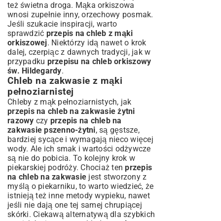
też świetna droga. Mąka orkiszowa
wnosi zupełnie inny, orzechowy posmak.
Jeśli szukacie inspiracji, warto
sprawdzić
przepis na chleb z mąki
orkiszowej
. Niektórzy idą nawet o krok
dalej, czerpiąc z dawnych tradycji, jak w
przypadku
przepisu na chleb orkiszowy
św. Hildegardy
.
Chleb na zakwasie z mąki
pełnoziarnistej
Chleby z mąk pełnoziarnistych, jak
przepis na chleb na zakwasie żytni
razowy
czy
przepis na chleb na
zakwasie pszenno-żytni
, są gęstsze,
bardziej sycące i wymagają nieco więcej
wody. Ale ich smak i wartości odżywcze
są nie do pobicia. To kolejny krok w
piekarskiej podróży. Chociaż ten
przepis
na chleb na zakwasie
jest stworzony z
myślą o piekarniku, to warto wiedzieć, że
istnieją też inne metody wypieku, nawet
jeśli nie dają one tej samej chrupiącej
skórki. Ciekawą alternatywą dla szybkich