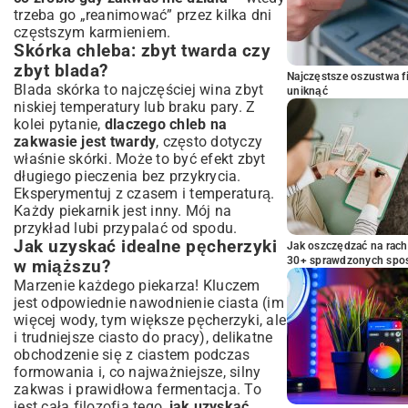
trzeba go „reanimować” przez kilka dni
częstszym karmieniem.
Skórka chleba: zbyt twarda czy
zbyt blada?
Najczęstsze oszustwa f
Blada skórka to najczęściej wina zbyt
uniknąć
niskiej temperatury lub braku pary. Z
kolei pytanie,
dlaczego chleb na
zakwasie jest twardy
, często dotyczy
właśnie skórki. Może to być efekt zbyt
długiego pieczenia bez przykrycia.
Eksperymentuj z czasem i temperaturą.
Każdy piekarnik jest inny. Mój na
przykład lubi przypalać od spodu.
Jak uzyskać idealne pęcherzyki
Jak oszczędzać na rac
30+ sprawdzonych sp
w miąższu?
Marzenie każdego piekarza! Kluczem
jest odpowiednie nawodnienie ciasta (im
więcej wody, tym większe pęcherzyki, ale
i trudniejsze ciasto do pracy), delikatne
obchodzenie się z ciastem podczas
formowania i, co najważniejsze, silny
zakwas i prawidłowa fermentacja. To
jest cała filozofia tego,
jak uzyskać