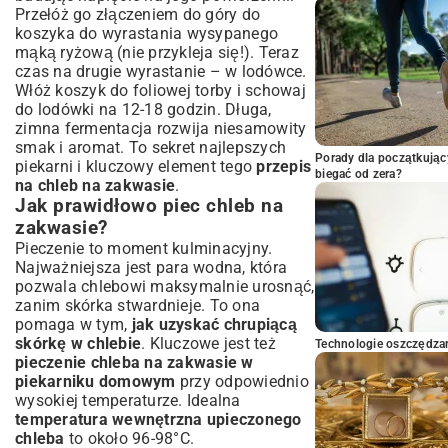
Przełóż go złączeniem do góry do
koszyka do wyrastania wysypanego
mąką ryżową (nie przykleja się!). Teraz
czas na drugie wyrastanie – w lodówce.
Włóż koszyk do foliowej torby i schowaj
do lodówki na 12-18 godzin. Długa,
zimna fermentacja rozwija niesamowity
smak i aromat. To sekret najlepszych
Porady dla początkując
piekarni i kluczowy element tego
przepis
biegać od zera?
na chleb na zakwasie
.
Jak prawidłowo piec chleb na
zakwasie?
Pieczenie to moment kulminacyjny.
Najważniejsza jest para wodna, która
pozwala chlebowi maksymalnie urosnąć,
zanim skórka stwardnieje. To ona
pomaga w tym,
jak uzyskać chrupiącą
skórkę w chlebie
. Kluczowe jest też
Technologie oszczędzan
pieczenie chleba na zakwasie w
piekarniku domowym
przy odpowiednio
wysokiej temperaturze. Idealna
temperatura wewnętrzna upieczonego
chleba
to około 96-98°C.