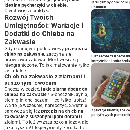
Inteligentny dom: co k
idealne pęcherzyki w chlebie
.
Poradnik
Cierpliwość i praktyka.
Rozwój Twoich
Umiejętności: Wariacje i
Dodatki do Chleba na
Zakwasie
Gdy opanujesz podstawowy
przepis na
chleb na zakwasie
, zaczyna się
Biznesowe zastosowani
prawdziwa zabawa. Możliwości są
korzyściach i wdrożeni
nieograniczone. To jak malowanie, tylko
że jadalne.
Chleb na zakwasie z ziarnami i
suszonymi owocami
Chcesz wiedzieć,
jakie ziarna dodać do
chleba na zakwasie
? Słonecznik, dynia,
siemię lniane, sezam – co tylko lubisz!
Warto je wcześniej namoczyć. Świetnie
Aplikacje ułatwiające c
sprawdza się też
przepis na chleb na
po cyfrowych pomocni
zakwasie z suszonymi pomidorami
i
ziołami. To już wyższa szkoła jazdy, ale
jaka pyszna! Eksperymenty z mąką to