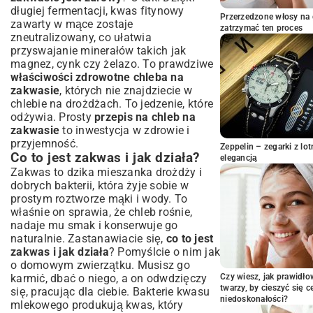
Proces wyrabiania i fermentacji ciasta
długiej fermentacji, kwas fitynowy
Formowanie bochenka i drugie wyrastanie
Przerzedzone włosy na 
zawarty w mące zostaje
zatrzymać ten proces
Jak prawidłowo piec chleb na zakwasie?
zneutralizowany, co ułatwia
Najczęstsze Problemy i Jak Ich Uniknąć
przyswajanie minerałów takich jak
w Pieczeniu Chleba na Zakwasie
magnez, cynk czy żelazo. To prawdziwe
właściwości zdrowotne chleba na
Dlaczego mój chleb nie wyrasta?
zakwasie
, których nie znajdziecie w
Skórka chleba: zbyt twarda czy zbyt blada?
chlebie na drożdżach. To jedzenie, które
Jak uzyskać idealne pęcherzyki w
odżywia. Prosty
przepis na chleb na
miąższu?
zakwasie
to inwestycja w zdrowie i
Rozwój Twoich Umiejętności: Wariacje i
przyjemność.
Zeppelin – zegarki z l
Dodatki do Chleba na Zakwasie
Co to jest zakwas i jak działa?
elegancją
Chleb na zakwasie z ziarnami i suszonymi
Zakwas to dzika mieszanka drożdży i
owocami
dobrych bakterii, która żyje sobie w
prostym roztworze mąki i wody. To
Chleb na zakwasie z mąki pełnoziarnistej
właśnie on sprawia, że chleb rośnie,
Sposoby podawania i przechowywania
nadaje mu smak i konserwuje go
świeżego chleba
naturalnie. Zastanawiacie się,
co to jest
Podsumowanie: Smak i Satysfakcja Z
zakwas i jak działa
? Pomyślcie o nim jak
Domowego Chleba na Zakwasie
o domowym zwierzątku. Musisz go
karmić, dbać o niego, a on odwdzięczy
Czy wiesz, jak prawidł
twarzy, by cieszyć się 
się, pracując dla ciebie. Bakterie kwasu
niedoskonałości?
mlekowego produkują kwas, który