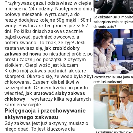
Przykrywasz gazą i odstawiasz w ciepłe
miejsce na 24 godziny. Następnego dnia
połowę mieszanki wyrzucasz, a do
Lokalizator GPS, monito
reszty dodajesz kolejne 50g mąki i 50ml
zabezpieczenia antykra
wody. Powtarzasz ten proces przez 5-7
chronić auto?
dni. Po kilku dniach zakwas zacznie
bąbelkować, pachnieć owocowo, a
potem kwaśno. To znak, że żyje! Jeśli
zastanawiasz się,
jak zrobić dobry
zakwas od nowa
po nieudanej próbie, po
prostu zacznij od początku z czystym
słoikiem. Cierpliwość jest kluczem.
Kiedyś mój zakwas pachniał jak stare
skarpetki. Okazało się, że woda była zbyt
Rozwiązania BIM jako n
chlorowana. Czasem diabeł tkwi w
architektonicznej
szczegółach. Czasem trzeba po prostu
wiedzieć,
jak uratować słaby zakwas
chlebowy
– wystarczy kilka regularnych
karmień w cieple.
Pielęgnacja i przechowywanie
aktywnego zakwasu
Gdy zakwas jest już aktywny, musisz o
niego dbać. To jest kluczowe dla
Jak zakupić wydajny ko