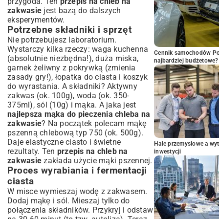
przygoda. Ten
przepis na chleb na
zakwasie
jest bazą do dalszych
eksperymentów.
Potrzebne składniki i sprzęt
Nie potrzebujesz laboratorium.
Wystarczy kilka rzeczy: waga kuchenna
Cennik samochodów Por
(absolutnie niezbędna!), duża miska,
najbardziej budżetowe?
garnek żeliwny z pokrywką (zmienia
zasady gry!), łopatka do ciasta i koszyk
do wyrastania. A składniki? Aktywny
zakwas (ok. 100g), woda (ok. 350-
375ml), sól (10g) i mąka. A jaka jest
najlepsza mąka do pieczenia chleba na
zakwasie
? Na początek polecam mąkę
pszenną chlebową typ 750 (ok. 500g).
Daje elastyczne ciasto i świetne
Hale przemysłowe a wyt
rezultaty. Ten
przepis na chleb na
inwestycji
zakwasie
zakłada użycie mąki pszennej.
Proces wyrabiania i fermentacji
ciasta
W misce wymieszaj wodę z zakwasem.
Dodaj mąkę i sól. Mieszaj tylko do
połączenia składników. Przykryj i odstaw