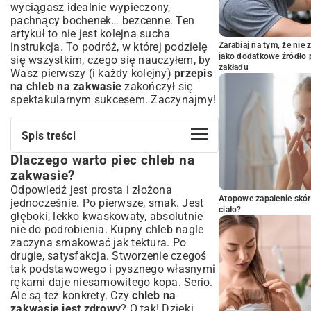
wyciągasz idealnie wypieczony,
pachnący bochenek… bezcenne. Ten
artykuł to nie jest kolejna sucha
instrukcja. To podróż, w której podzielę
Zarabiaj na tym, że ni
jako dodatkowe źródło 
się wszystkim, czego się nauczyłem, by
zakładu
Wasz pierwszy (i każdy kolejny)
przepis
na chleb na zakwasie
zakończył się
spektakularnym sukcesem. Zaczynajmy!
Spis treści
Dlaczego warto piec chleb na
Dlaczego warto piec chleb na zakwasie?
zakwasie?
Co to jest zakwas i jak działa?
Odpowiedź jest prosta i złożona
Przygotowanie Idealnego Zakwasu:
Atopowe zapalenie skór
jednocześnie. Po pierwsze, smak. Jest
Pierwszy Krok do Smacznego Chleba
ciało?
głęboki, lekko kwaskowaty, absolutnie
Jak założyć własny zakwas od podstaw?
nie do podrobienia. Kupny chleb nagle
Pielęgnacja i przechowywanie aktywnego
zaczyna smakować jak tektura. Po
zakwasu
drugie, satysfakcja. Stworzenie czegoś
Przepis na Klasyczny Chleb na
tak podstawowego i pysznego własnymi
Zakwasie: Krok po Kroku do Perfekcji
rękami daje niesamowitego kopa. Serio.
Ale są też konkrety. Czy
chleb na
Potrzebne składniki i sprzęt
zakwasie jest zdrowy
? O tak! Dzięki