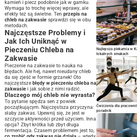
kamień i piecz podobnie jak w garnku.
Wymaga to trochę więcej wprawy, ale
efekty też są świetne. Ten
przepis na
chleb na zakwasie
sprawdzi się w obu
metodach.
Najczęstsze Problemy i
Jak Ich Uniknąć w
Pieczeniu Chleba na
Najlepsza piekarnia w 
lokalnych smakach
Zakwasie
Pieczenie na zakwasie to nauka na
błędach. Ale hej, nawet nieudany chleb
da się zjeść w formie grzanek! Oto
najczęstsze
błędy w pieczeniu chleba na
zakwasie
i jak sobie z nimi radzić.
Dlaczego mój chleb nie wyrasta?
To pytanie spędza sen z powiek
Ćwiczenia dla pracown
początkującym. Najczęstsza przyczyna:
poradnik
słaby zakwas. Upewnij się, że jest w
szczycie aktywności przed użyciem. Inna
opcja? Zbyt krótka lub zbyt długa
fermentacja. Czasem problemem jest to,
co zrobić gdy zakwas nie działa
– wtedy