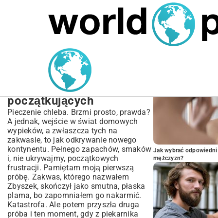
MARIUSZ ŁAMAGA
06.10.2025
BIZNES
POPULARNE A
Przepis na chleb na
zakwasie: Kompletny
poradnik dla
początkujących
Pieczenie chleba. Brzmi prosto, prawda?
A jednak, wejście w świat domowych
wypieków, a zwłaszcza tych na
zakwasie, to jak odkrywanie nowego
kontynentu. Pełnego zapachów, smaków
Jak wybrać odpowiedni 
i, nie ukrywajmy, początkowych
mężczyzn?
frustracji. Pamiętam moją pierwszą
próbę. Zakwas, którego nazwałem
Zbyszek, skończył jako smutna, płaska
plama, bo zapomniałem go nakarmić.
Katastrofa. Ale potem przyszła druga
próba i ten moment, gdy z piekarnika