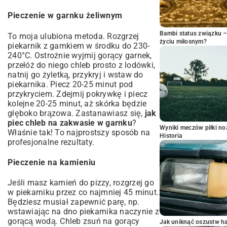
Pieczenie w garnku żeliwnym
Bambi status związku 
To moja ulubiona metoda. Rozgrzej
życiu miłosnym?
piekarnik z garnkiem w środku do 230-
240°C. Ostrożnie wyjmij gorący garnek,
przełóż do niego chleb prosto z lodówki,
natnij go żyletką, przykryj i wstaw do
piekarnika. Piecz 20-25 minut pod
przykryciem. Zdejmij pokrywkę i piecz
kolejne 20-25 minut, aż skórka będzie
głęboko brązowa. Zastanawiasz się,
jak
piec chleb na zakwasie w garnku
?
Wyniki meczów piłki noż
Właśnie tak! To najprostszy sposób na
Historia
profesjonalne rezultaty.
Pieczenie na kamieniu
Jeśli masz kamień do pizzy, rozgrzej go
w piekarniku przez co najmniej 45 minut.
Będziesz musiał zapewnić parę, np.
wstawiając na dno piekarnika naczynie z
gorącą wodą. Chleb zsuń na gorący
Jak uniknąć oszustw h