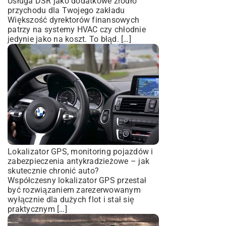
Usługa DSR jako dodatkowe źródło
przychodu dla Twojego zakładu
Większość dyrektorów finansowych
patrzy na systemy HVAC czy chłodnie
jedynie jako na koszt. To błąd. […]
Lokalizator GPS, monitoring pojazdów i
zabezpieczenia antykradzieżowe – jak
skutecznie chronić auto?
Współczesny lokalizator GPS przestał
być rozwiązaniem zarezerwowanym
wyłącznie dla dużych flot i stał się
praktycznym […]