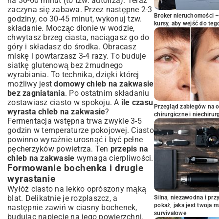
na 30-60 minut (to tzw. autoliza). Teraz
zaczyna się zabawa. Przez następne 2-3
Broker nieruchomości – 
godziny, co 30-45 minut, wykonuj tzw.
kursy, aby wejść do teg
składanie. Mocząc dłonie w wodzie,
chwytasz brzeg ciasta, naciągasz go do
góry i składasz do środka. Obracasz
miskę i powtarzasz 3-4 razy. To buduje
siatkę glutenową bez żmudnego
wyrabiania. To technika, dzięki której
możliwy jest
domowy chleb na zakwasie
bez zagniatania
. Po ostatnim składaniu
zostawiasz ciasto w spokoju. A
ile czasu
Przegląd zabiegów na 
wyrasta chleb na zakwasie
?
chirurgiczne i niechirur
Fermentacja wstępna trwa zwykle 3-5
godzin w temperaturze pokojowej. Ciasto
powinno wyraźnie urosnąć i być pełne
pęcherzyków powietrza. Ten
przepis na
chleb na zakwasie
wymaga cierpliwości.
Formowanie bochenka i drugie
wyrastanie
Wyłóż ciasto na lekko oprószony mąką
blat. Delikatnie je rozpłaszcz, a
Silna, niezawodna i pr
pokaż, jaka jest twoja 
następnie zawiń w ciasny bochenek,
survivalowe
budując napięcie na jego powierzchni.