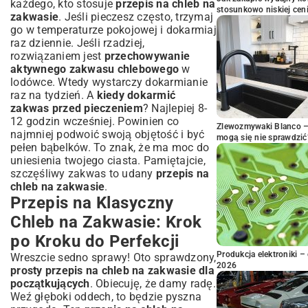
każdego, kto stosuje
przepis na chleb na
stosunkowo niskiej cen
zakwasie
. Jeśli pieczesz często, trzymaj
go w temperaturze pokojowej i dokarmiaj
raz dziennie. Jeśli rzadziej,
rozwiązaniem jest
przechowywanie
aktywnego zakwasu chlebowego
w
lodówce. Wtedy wystarczy dokarmianie
raz na tydzień. A
kiedy dokarmić
zakwas przed pieczeniem
? Najlepiej 8-
12 godzin wcześniej. Powinien co
Zlewozmywaki Blanco – 
najmniej podwoić swoją objętość i być
mogą się nie sprawdzić
pełen bąbelków. To znak, że ma moc do
uniesienia twojego ciasta. Pamiętajcie,
szczęśliwy zakwas to udany
przepis na
chleb na zakwasie
.
Przepis na Klasyczny
Chleb na Zakwasie: Krok
po Kroku do Perfekcji
Produkcja elektroniki – 
Wreszcie sedno sprawy! Oto sprawdzony,
2026
prosty przepis na chleb na zakwasie dla
początkujących
. Obiecuję, że damy radę.
Weź głęboki oddech, to będzie pyszna