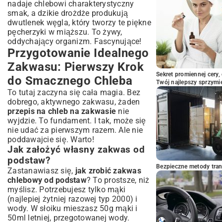
nadaje chlebowi charakterystyczny
smak, a dzikie drożdże produkują
dwutlenek węgla, który tworzy te piękne
pęcherzyki w miąższu. To żywy,
oddychający organizm. Fascynujące!
Przygotowanie Idealnego
Zakwasu: Pierwszy Krok
Sekret promiennej cery,
do Smacznego Chleba
Twój najlepszy sprzymi
To tutaj zaczyna się cała magia. Bez
dobrego, aktywnego zakwasu, żaden
przepis na chleb na zakwasie
nie
wyjdzie. To fundament. I tak, może się
nie udać za pierwszym razem. Ale nie
poddawajcie się. Warto!
Jak założyć własny zakwas od
podstaw?
Bezpieczne metody trans
Zastanawiasz się,
jak zrobić zakwas
chlebowy od podstaw
? To prostsze, niż
myślisz. Potrzebujesz tylko mąki
(najlepiej żytniej razowej typ 2000) i
wody. W słoiku mieszasz 50g mąki i
50ml letniej, przegotowanej wody.