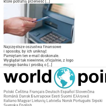
które potrafią przenieść […]
Najczęstsze oszustwa finansowe
i sposoby, by ich uniknąć
Pamiętam ten e-mail doskonale.
Wyglądał tak niewinnie, oficjalnie, z logo
mojego banku i prośbą o […]
Polski
Čeština
Français
Deutsch
Español
Slovenčina
Română
Dansk
Български
Eesti
Suomi
Ελληνικά
Italiano
Magyar
Lietuvių
Latviešu
Norsk
Português
Srpski
Svenska
English