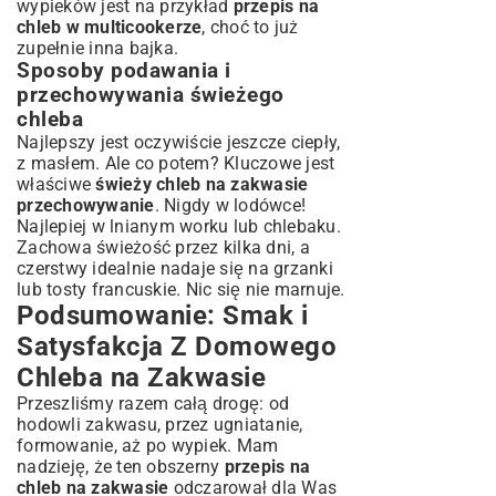
wypieków jest na przykład
przepis na
chleb w multicookerze
, choć to już
zupełnie inna bajka.
Sposoby podawania i
przechowywania świeżego
chleba
Najlepszy jest oczywiście jeszcze ciepły,
z masłem. Ale co potem? Kluczowe jest
właściwe
świeży chleb na zakwasie
przechowywanie
. Nigdy w lodówce!
Najlepiej w lnianym worku lub chlebaku.
Zachowa świeżość przez kilka dni, a
czerstwy idealnie nadaje się na grzanki
lub tosty francuskie. Nic się nie marnuje.
Podsumowanie: Smak i
Satysfakcja Z Domowego
Chleba na Zakwasie
Przeszliśmy razem całą drogę: od
hodowli zakwasu, przez ugniatanie,
formowanie, aż po wypiek. Mam
nadzieję, że ten obszerny
przepis na
chleb na zakwasie
odczarował dla Was