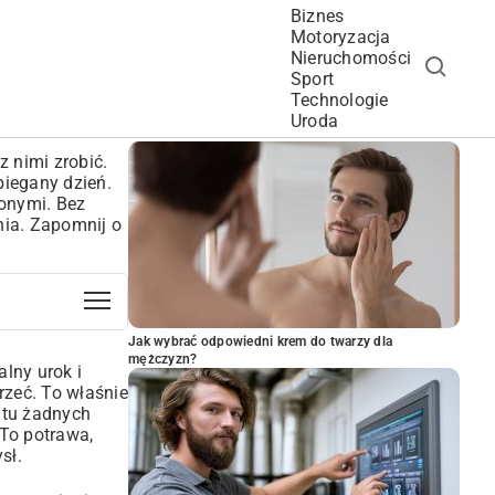
Biznes
Motoryzacja
Nieruchomości
Sport
Technologie
POPULARNE ARTYKUŁY
Uroda
z nimi zrobić.
biegany dzień.
ionymi. Bez
nia. Zapomnij o
Jak wybrać odpowiedni krem do twarzy dla
mężczyzn?
alny urok i
rzeć. To właśnie
a tu żadnych
 To potrawa,
sł.