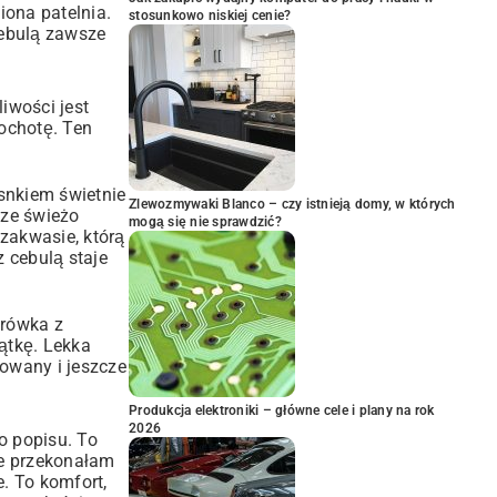
iona patelnia.
stosunkowo niskiej cenie?
cebulą zawsze
iwości jest
ochotę. Ten
snkiem świetnie
Zlewozmywaki Blanco – czy istnieją domy, w których
 ze świeżo
mogą się nie sprawdzić?
zakwasie, którą
z cebulą staje
urówka z
ątkę. Lekka
owany i jeszcze
Produkcja elektroniki – główne cele i plany na rok
2026
do popisu. To
że przekonałam
e. To komfort,