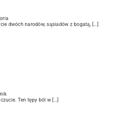
oria
arcie dwóch narodów, sąsiadów z bogatą, […]
nik
zucie. Ten tępy ból w […]