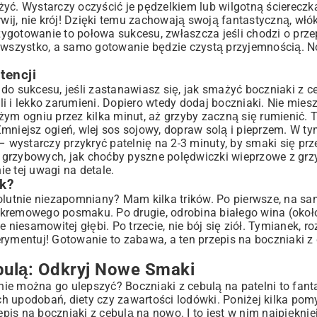
yć. Wystarczy oczyścić je pędzelkiem lub wilgotną ściereczk
wij, nie krój! Dzięki temu zachowają swoją fantastyczną, włók
rzygotowanie to połowa sukcesu, zwłaszcza jeśli chodzi o prze
e wszystko, a samo gotowanie będzie czystą przyjemnością. 
tencji
o sukcesu, jeśli zastanawiasz się, jak smażyć boczniaki z ce
li i lekko zarumieni. Dopiero wtedy dodaj boczniaki. Nie miesz
żym ogniu przez kilka minut, aż grzyby zaczną się rumienić. 
Zmniejsz ogień, wlej sos sojowy, dopraw solą i pieprzem. W 
– wystarczy przykryć patelnię na 2-3 minuty, by smaki się prz
ń grzybowych, jak choćby pyszne
polędwiczki wieprzowe z gr
e tej uwagi na detale.
k?
solutnie niezapomniany? Mam kilka trików. Po pierwsze, na sa
 kremowego posmaku. Po drugie, odrobina białego wina (okoł
iesamowitej głębi. Po trzecie, nie bój się ziół. Tymianek, r
rymentuj! Gotowanie to zabawa, a ten przepis na boczniaki z 
ebulą: Odkryj Nowe Smaki
 nie można go ulepszyć? Boczniaki z cebulą na patelni to fan
 upodobań, diety czy zawartości lodówki. Poniżej kilka pomy
is na boczniaki z cebulą na nowo. I to jest w nim najpięknie