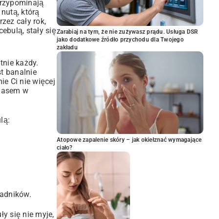
przypominają
 nutą, którą
zez cały rok,
ebulą, stały się
Zarabiaj na tym, że nie zużywasz prądu. Usługa DSR
jako dodatkowe źródło przychodu dla Twojego
zakładu
tnie każdy.
st banalnie
ie Ci nie więcej
m asem w
lą:
Atopowe zapalenie skóry – jak okiełznać wymagające
ciało?
ładników.
y się nie myje,