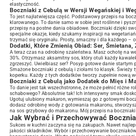
elastyczność.
Boczniaki z Cebulą w Wersji Wegańskiej i Weg
To jest najłatwiejsza część. Podstawowy przepis na boczn
klarowanego. To danie samo w sobie jest roślinne i pysz
przepisy na postne dania obiadowe
. Boczniaki dzięki sw
specjalne okazje, kiedy szukamy inspiracji na
wegetariańs
trzymać się oryginału. Prosty, smaczny i dla każdego – o
Dodatki, Które Zmienią Obiad: Ser, Śmietana, 
A teraz czas na odrobinę szaleństwa. Masz ochotę na we
30%. Otrzymasz aksamitny sos, który otuli każdy kawałek
zgrzeszyć. Uwielbiasz ser? Posyp gotowe danie startym
Smażone boczniaki z cebulą i ziołami to klasyk. Świeży t
koperku. Każdy z tych dodatków tworzy zupełnie nową we
Boczniaki z Cebulą jako Dodatek do Mięs i M
To danie jest tak wszechstronne, że może pełnić różne ro
schabowego? Absolutnie tak! Ich intensywny smak dosk
Ugotuj ulubiony makaron, wymieszaj go z gotowymi bocz
dodasz odrobinę wody z gotowania makaronu, stworzysz 
na sos grzybowy do makaronu
. Mój przepis na boczniaki
Jak Wybrać i Przechowywać Boczniak
Sukces w kuchni zaczyna się na zakupach. Nawet najlepszy
jakości składników. Wybór i przechowywanie boczniaków