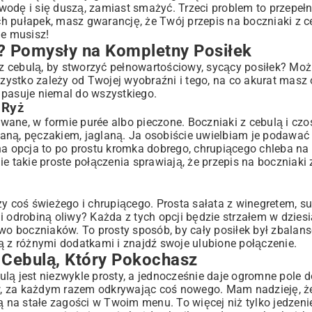
odę i się duszą, zamiast smażyć. Trzeci problem to przepełn
zech pułapek, masz gwarancję, że Twój przepis na boczniaki z 
ie musisz!
? Pomysły na Kompletny Posiłek
 cebulą, by stworzyć pełnowartościowy, sycący posiłek? Możl
ystko zależy od Twojej wyobraźni i tego, na co akurat masz 
e pasuje niemal do wszystkiego.
 Ryż
wane, w formie purée albo pieczone. Boczniaki z cebulą i czo
aną, pęczakiem, jaglaną. Ja osobiście uwielbiam je podawać
 opcja to po prostu kromka dobrego, chrupiącego chleba na 
e takie proste połączenia sprawiają, że przepis na boczniaki 
u
 coś świeżego i chrupiącego. Prosta sałata z winegretem, s
i odrobiną oliwy? Każda z tych opcji będzie strzałem w dziesi
 boczniaków. To prosty sposób, by cały posiłek był zbalans
ą z różnymi dodatkami i znajdź swoje ulubione połączenie.
Cebulą, Który Pokochasz
bulą jest niezwykle prosty, a jednocześnie daje ogromne pole 
w, za każdym razem odkrywając coś nowego. Mam nadzieję, 
ą na stałe zagości w Twoim menu. To więcej niż tylko jedzeni