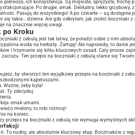
pierwsze, ich konsystencja. Są mięsiste, sprężyste, trochę 
ysfakcjonujące. Po drugie, smak. Delikatny, lekko grzybowy, z
Smaki
alność. Pasują do wszystkiego! A po czwarte – są dostępne pr
 się takie… dziwne. Ale gdy odkryłam, jak zrobić boczniaki z c
je na znacznie więcej uwagi.
k po Kroku
ze?
czniaki z cebulą jest tak łatwy, że poradzi sobie z nim absolu
zypalona woda na herbatę. Żartuję! Ale naprawdę, to danie je
ków i trzymanie się kilku kluczowych zasad. Cały proces zajm
zaciszu. Ten przepis na boczniaki z cebulą stanie się Twoi
bujesz, by stworzyć ten wyjątkowy przepis na boczniaki z cebu
etny Posiłek
euszkodzonymi kapeluszami.
. Ważne, żeby była!
at. Ty zdecyduj.
żenia.
chasz
odbija smak umami.
eżo mielony, to robi różnicę!
ia na koniec.
pszy przepis na boczniaki z cebulą nie wymaga wymyślnych sk
rfekcji
. To nudny, ale absolutnie kluczowy etap. Boczniaków z reguł