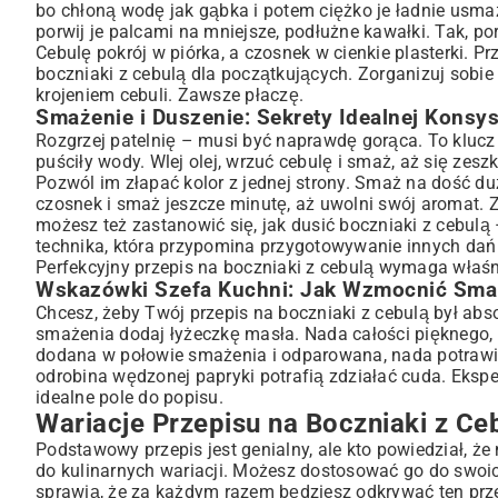
bo chłoną wodę jak gąbka i potem ciężko je ładnie usmaż
porwij je palcami na mniejsze, podłużne kawałki. Tak, por
Cebulę pokrój w piórka, a czosnek w cienkie plasterki. P
boczniaki z cebulą dla początkujących. Zorganizuj sobi
krojeniem cebuli. Zawsze płaczę.
Smażenie i Duszenie: Sekrety Idealnej Konsys
Rozgrzej patelnię – musi być naprawdę gorąca. To klucz d
puściły wody. Wlej olej, wrzuć cebulę i smaż, aż się zeszk
Pozwól im złapać kolor z jednej strony. Smaż na dość du
czosnek i smaż jeszcze minutę, aż uwolni swój aromat. 
możesz też zastanowić się, jak dusić boczniaki z cebulą 
technika, która przypomina przygotowywanie innych da
Perfekcyjny przepis na boczniaki z cebulą wymaga właśni
Wskazówki Szefa Kuchni: Jak Wzmocnić Sma
Chcesz, żeby Twój przepis na boczniaki z cebulą był ab
smażenia dodaj łyżeczkę masła. Nada całości pięknego,
dodana w połowie smażenia i odparowana, nada potrawie n
odrobina wędzonej papryki potrafią zdziałać cuda. Ekspe
idealne pole do popisu.
Wariacje Przepisu na Boczniaki z C
Podstawowy przepis jest genialny, ale kto powiedział, że
do kulinarnych wariacji. Możesz dostosować go do swoich
sprawią, że za każdym razem będziesz odkrywać ten przep