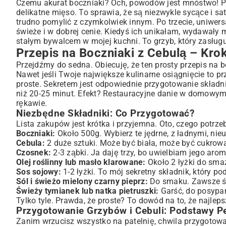
Wskazówki Szefa Kuchni: Jak Wzmocnić Smak?
Czemu akurat boczniaki? Och, powodów jest mnóstwo! Po 
delikatne mięso. To sprawia, że są niezwykle sycące i sat
Wariacje Przepisu na Boczniaki z Cebulą: Odkryj Nowe 
trudno pomylić z czymkolwiek innym. Po trzecie, uniwers
Boczniaki z Cebulą w Wersji Wegańskiej i Wegetariańskiej
świeże i w dobrej cenie. Kiedyś ich unikałam, wydawały mi
Dodatki, Które Zmienią Obiad: Ser, Śmietana, Zioła
stałym bywalcem w mojej kuchni. To grzyb, który zasługu
Boczniaki z Cebulą jako Dodatek do Mięs i Makaronu
Przepis na Boczniaki z Cebulą – Kro
Jak Wybrać i Przechowywać Boczniaki, Aby Były Najleps
Przejdźmy do sedna. Obiecuję, że ten prosty przepis na bo
Na Co Zwrócić Uwagę Kupując Boczniaki?
Nawet jeśli Twoje największe kulinarne osiągnięcie to pr
proste. Sekretem jest odpowiednie przygotowanie składni
Optymalne Warunki Przechowywania: Świeżość na Dłużej
niż 20-25 minut. Efekt? Restauracyjne danie w domowym 
Boczniaki w Kuchni: Pytania i Odpowiedzi
rękawie.
Czy Boczniaki Są Zdrowe? Wartości Odżywcze
Niezbędne Składniki: Co Przygotować?
Częste Błędy Przy Gotowaniu Boczniaków i Jak Ich Uniknąć
Lista zakupów jest krótka i przyjemna. Oto, czego potrze
Z czym Podawać Boczniaki z Cebulą? Pomysły na Kompl
Boczniaki:
Około 500g. Wybierz te jędrne, z ładnymi, ni
Cebula:
2 duże sztuki. Może być biała, może być cukrowa
Idealne Dodatki Skrobiowe: Ziemniaki, Kasze, Ryż
Czosnek:
2-3 ząbki. Ja daję trzy, bo uwielbiam jego arom
Świeże Sałatki i Surówki: Uzupełnienie Smaku
Olej roślinny lub masło klarowane:
Około 2 łyżki do sma
Podsumowanie: Smak Boczniaków z Cebulą, Który Poko
Sos sojowy:
1-2 łyżki. To mój sekretny składnik, który p
Sól i świeżo mielony czarny pieprz:
Do smaku. Zawsze świ
Świeży tymianek lub natka pietruszki:
Garść, do posypan
Tylko tyle. Prawda, że proste? To dowód na to, że najle
Przygotowanie Grzybów i Cebuli: Podstawy Pe
Zanim wrzucisz wszystko na patelnię, chwila przygotowań