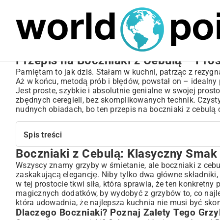
MARIUSZ ŁAMAGA
05.10.2025
SPORT
Przepis na Boczniaki z Cebulą – Pro
Pamiętam to jak dziś. Stałam w kuchni, patrząc z rezygn
Aż w końcu, metodą prób i błędów, powstał on – idealny p
Jest proste, szybkie i absolutnie genialne w swojej prost
zbędnych ceregieli, bez skomplikowanych technik. Czysty,
nudnych obiadach, bo ten przepis na boczniaki z cebulą o
Spis treści
Boczniaki z Cebulą: Klasyczny Sma
Boczniaki z Cebulą: Klasyczny Smak w Nowym Wydaniu
Dlaczego Boczniaki? Poznaj Zalety Tego Grzyba
Wszyscy znamy grzyby w śmietanie, ale boczniaki z cebulą
zaskakującą elegancję. Niby tylko dwa główne składniki,
Przepis na Boczniaki z Cebulą – Krok po Kroku
w tej prostocie tkwi siła, która sprawia, że ten konkretny
Niezbędne Składniki: Co Przygotować?
magicznych dodatków, by wydobyć z grzybów to, co najle
Przygotowanie Grzybów i Cebuli: Podstawy Perfekcji
która udowadnia, że najlepsza kuchnia nie musi być sko
Smażenie i Duszenie: Sekrety Idealnej Konsystencji
Dlaczego Boczniaki? Poznaj Zalety Tego Grz