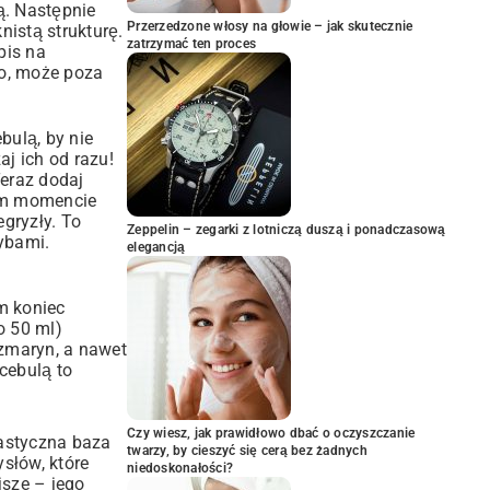
ą. Następnie
Przerzedzone włosy na głowie – jak skutecznie
nistą strukturę.
zatrzymać ten proces
pis na
No, może poza
bulą, by nie
aj ich od razu!
Teraz dodaj
tym momencie
egryzły. To
Zeppelin – zegarki z lotniczą duszą i ponadczasową
zybami
.
elegancją
m koniec
o 50 ml)
ozmaryn, a nawet
cebulą to
Czy wiesz, jak prawidłowo dbać o oczyszczanie
tastyczna baza
twarzy, by cieszyć się cerą bez żadnych
słów, które
niedoskonałości?
jsze – jego