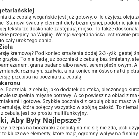
etariańskiej
iaki z cebulą wegańskie jest już gotowy, o ile użyjesz oleju
ne. Stanowi świetny element diety bezmięsnej, podobnie jak i
ojej teksturze doskonale zastępują mięso. To także doskonał
kie przepisy na Wigilię
. Wersja wegetariańska jest równie pr
to cały urok tego dania.
Zioła
rsję kremową? Pod koniec smażenia dodaj 2-3 łyżki gęstej ś
 grzyba. To nie będą już boczniaki z cebulą bez śmietany, a
 parmezanem, grana padano albo nawet serem pleśniowym. A 
ymianek, rozmaryn, szałwia, a na koniec mnóstwo natki pietru
rsję przepisu na boczniaki z cebulą.
akaronu
le. Boczniaki z cebulą jako dodatek do steka, pieczonego kur
onale uzupełnia mięsne potrawy. A co powiesz na obiad z m
niakami i gotowe. Szybkie boczniaki z cebulą obiad masz w 
emulsję, która połączy wszystko w spójną całość. To niema
 z cebulą jest po prostu multifunkcyjny.
i, Aby Były Najlepsze?
 przepis na boczniaki z cebulą na nic się nie zda, jeśli użyj
 to kluczowe elementy, które mają ogromny wpływ na finalny