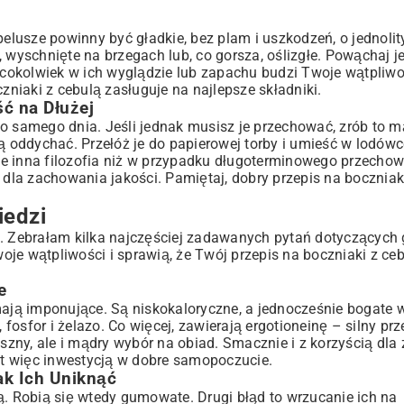
.
pelusze powinny być gładkie, bez plam i uszkodzeń, o jednoli
 wyschnięte na brzegach lub, co gorsza, oślizgłe. Powąchaj j
i cokolwiek w ich wyglądzie lub zapachu budzi Twoje wątpliwo
zniaki z cebulą zasługuje na najlepsze składniki.
ć na Dłużej
tego samego dnia. Jeśli jednak musisz je przechować, zrób to m
oddychać. Przełóż je do papierowej torby i umieść w lodówc
e inna filozofia niż w przypadku długoterminowego przechow
 dla zachowania jakości. Pamiętaj, dobry przepis na boczniak
iedzi
e. Zebrałam kilka najczęściej zadawanych pytań dotyczących
je wątpliwości i sprawią, że Twój przepis na boczniaki z ce
e
mają imponujące. Są niskokaloryczne, a jednocześnie bogate w
 fosfor i żelazo. Co więcej, zawierają ergotioneinę – silny prz
yszny, ale i mądry wybór na obiad. Smacznie i z korzyścią dla
est więc inwestycją w dobre samopoczucie.
ak Ich Uniknąć
 Robią się wtedy gumowate. Drugi błąd to wrzucanie ich na