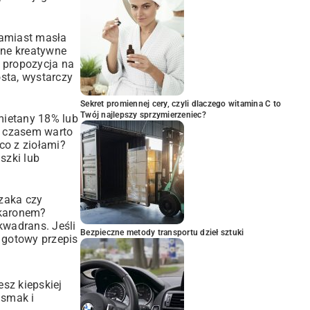
 zamiast masła
nne kreatywne
a propozycja na
osta, wystarczy
Sekret promiennej cery, czyli dlaczego witamina C to
Twój najlepszy sprzymierzeniec?
mietany 18% lub
le czasem warto
co z ziołami?
szki lub
czaka czy
akaronem?
kwadrans. Jeśli
Bezpieczne metody transportu dzieł sztuki
l gotowy
przepis
esz kiepskiej
 smak i