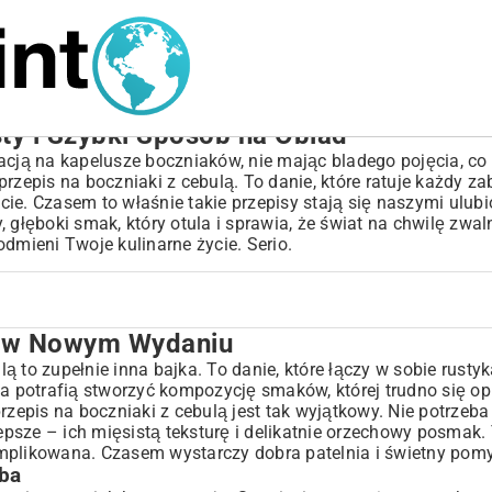
sty i Szybki Sposób na Obiad
acją na kapelusze boczniaków, nie mając bladego pojęcia, co 
rzepis na boczniaki z cebulą. To danie, które ratuje każdy za
ocie. Czasem to właśnie takie przepisy stają się naszymi ulub
 głęboki smak, który otula i sprawia, że świat na chwilę zwal
dmieni Twoje kulinarne życie. Serio.
k w Nowym Wydaniu
 to zupełnie inna bajka. To danie, które łączy w sobie rustyk
 a potrafią stworzyć kompozycję smaków, której trudno się op
 przepis na boczniaki z cebulą jest tak wyjątkowy. Nie potrzeb
psze – ich mięsistą teksturę i delikatnie orzechowy posmak.
mplikowana. Czasem wystarczy dobra patelnia i świetny pomy
yba