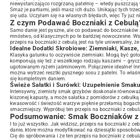
niewystarczająco rozgrzaną patelnię – wtedy puszczają w
Smaż je partiami, jeśli masz ich dużo. Unikając tych tr
się uda. Uczyłam się na własnych błędach, więc Ty już n
Z czym Podawać Boczniaki z Cebulą
Samo danie jest pyszne, ale co podawać do boczniaków z
mnóstwo, od klasycznych po te bardziej nowoczesne. Wsz
przepis na boczniaki z cebulą jest na tyle uniwersalny, ż
Idealne Dodatki Skrobiowe: Ziemniaki, Kasze,
Klasyka gatunku to oczywiście ziemniaki. Mogą być goto
komponują się też z wszelkiego rodzaju kaszami – grycz
ugotowanym ryżem jaśminowym. Połączenie idealne! Inna
można wytrzeć resztki pysznego sosu z patelni. To właśni
się kompletnym daniem.
Świeże Sałatki i Surówki: Uzupełnienie Smak
Intensywny, ziemisty smak grzybów doskonale równoważy
kiszonej kapusty, a może sałatka z pomidorów z cebulką 
kwasowość i świeżość warzyw pięknie przełamią bogactwo
smaczniejszy. Wypróbuj ten przepis na boczniaki z cebul
Podsumowanie: Smak Boczniaków z 
I to już wszystko. Jak widzisz, przepis na boczniaki z ce
danie, które można modyfikować na dziesiątki sposobó
Cię do spróbowania i że ten przepis na boczniaki z cebul