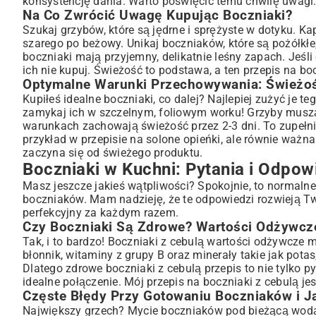
konsystencję dania. Warto poświęcić temu chwilę uwagi
Na Co Zwrócić Uwagę Kupując Boczniaki?
Szukaj grzybów, które są jędrne i sprężyste w dotyku. Ka
szarego po beżowy. Unikaj boczniaków, które są pożółkłe,
boczniaki mają przyjemny, delikatnie leśny zapach. Jeśl
ich nie kupuj. Świeżość to podstawa, a ten przepis na boc
Optymalne Warunki Przechowywania: Świeżoś
Kupiłeś idealne boczniaki, co dalej? Najlepiej zużyć je 
zamykaj ich w szczelnym, foliowym worku! Grzyby muszą 
warunkach zachowają świeżość przez 2-3 dni. To zupełni
przykład w
przepisie na solone opieńki
, ale równie ważna
zaczyna się od świeżego produktu.
Boczniaki w Kuchni: Pytania i Odpow
Masz jeszcze jakieś wątpliwości? Spokojnie, to normaln
boczniaków. Mam nadzieję, że te odpowiedzi rozwieją Two
perfekcyjny za każdym razem.
Czy Boczniaki Są Zdrowe? Wartości Odżywcz
Tak, i to bardzo! Boczniaki z cebulą wartości odżywcze 
błonnik, witaminy z grupy B oraz minerały takie jak potas,
Dlatego zdrowe boczniaki z cebulą przepis to nie tylko p
idealne połączenie. Mój przepis na boczniaki z cebulą j
Częste Błędy Przy Gotowaniu Boczniaków i J
Największy grzech? Mycie boczniaków pod bieżącą wodą.