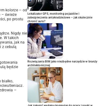
tym kolorze – od
Lokalizator GPS, monitoring pojazdów i
e – świeże
zabezpieczenia antykradzieżowe – jak skutecznie
ści, po prostu
chronić auto?
ądrze. Nigdy nie
e. W takich
ywania, jak na
i z cebulą
Rozwiązania BIM jako niezbędne narzędzie w branży
 gotowania
architektonicznej
bulą będzie
 białko,
eciwutleniacz.
 zdrowia –
Jak zakupić wydajny komputer do pracy i nauki w