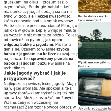
gruszkami na oleju
– zrozumiesz, o
czym mówię. Po drugie, nabiał – kefir,
maślanka czy jogurt dodają ciastu nie
tylko wilgoci, ale i lekkiej kwasowości,
Bambi status związku 
która cudownie podbija smak owoców.
życiu miłosnym?
Po trzecie, nie przepiecz ciasta! Pilnuj go
jak oka w głowie. Lepiej wyjąć je minutę
za wcześnie niż minutę za późno. To jest
odpowiedź na pytanie,
jak upiec
wilgotną babkę z jagodami
. Proste, a
genialne. Czasem to właśnie
szybka
babka z jagodami na kefirze
okazuje się
najlepsza. Ten
sprawdzony przepis na
Wyniki meczów piłki noż
babkę z jagodami
bazuje właśnie na
Historia
tych trikach.
Jakie jagody wybrać i jak je
przygotować?
Najlepsze są świeże, leśne jagody. Mają
najwięcej aromatu. Ale spokojnie, te z
uprawy (borówki amerykańskie) też się
sprawdzą. Możesz też użyć mrożonych.
Ważne, żeby ich wcześniej nie
rozmrażać! Zamrożone owoce obtocz w
Jak uniknąć oszustw h