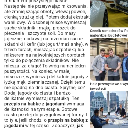
fundament puszystego ciasta!
Następnie, nie przerywając miksowania,
ale zmniejszając obroty, wlewaj powoli,
cienką strużką olej. Potem dodaj ekstrakt
waniliowy. W osobnej misce wymieszaj
suche składniki: mąkę, proszek do
Cennik samochodów Por
pieczenia i szczyptę soli. Do masy
najbardziej budżetowe?
jajecznej dodawaj na przemian suche
składniki i kefir (lub jogurt/maślankę), w
trzech turach, mieszając szpatułką lub
mikserem na najwolniejszych obrotach
tylko do połączenia składników. Nie
mieszaj za długo! To wróg numer jeden
puszystości. Na koniec, w małej
miseczce, wymieszaj delikatnie jagody z
łyżką mąki ziemniaczanej. Dzięki temu
Hale przemysłowe a wyt
nie opadną na dno ciasta. Sprytne, co?
inwestycji
Dodaj jagody do ciasta i bardzo
delikatnie wymieszaj szpatułką. Ten
przepis na babkę z jagodami
wymaga
delikatności na tym etapie. Gotowe
ciasto przelej do przygotowanej formy. I
to tyle, jeśli chodzi o
przepis na babkę z
jagodami
w tej części. Zobaczysz,
jak