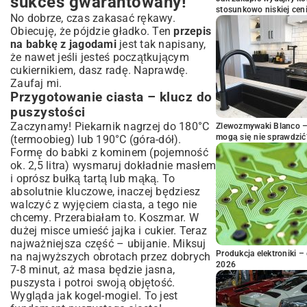
sukces gwarantowany!
stosunkowo niskiej cen
No dobrze, czas zakasać rękawy.
Obiecuję, że pójdzie gładko. Ten
przepis
na babkę z jagodami
jest tak napisany,
że nawet jeśli jesteś początkującym
cukiernikiem, dasz radę. Naprawdę.
Zaufaj mi.
Przygotowanie ciasta – klucz do
puszystości
Zaczynamy! Piekarnik nagrzej do 180°C
Zlewozmywaki Blanco – 
mogą się nie sprawdzić
(termoobieg) lub 190°C (góra-dół).
Formę do babki z kominem (pojemność
ok. 2,5 litra) wysmaruj dokładnie masłem
i oprósz bułką tartą lub mąką. To
absolutnie kluczowe, inaczej będziesz
walczyć z wyjęciem ciasta, a tego nie
chcemy. Przerabiałam to. Koszmar. W
dużej misce umieść jajka i cukier. Teraz
najważniejsza część – ubijanie. Miksuj
Produkcja elektroniki – 
na najwyższych obrotach przez dobrych
2026
7-8 minut, aż masa będzie jasna,
puszysta i potroi swoją objętość.
Wygląda jak kogel-mogiel. To jest