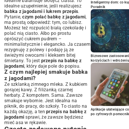
idealnie balansuje słodycz ciasta. To
Inteligentny dom: co k
idealne uzupełnienie, jeśli realizujesz
Poradnik
babka z jagodami i lukrem przepis
.
Pytanie,
czym polać babkę z jagodami
,
ma prostą odpowiedź: tym, co lubisz.
Możesz też rozpuścić białą czekoladę i
polać nią ciasto. Albo po prostu
oprószyć cukrem pudrem –
minimalistycznie i elegancko. Ja czasem
rezygnuję z polewy i podaję ją ze
świeżymi owocami i kleksem bitej
Biznesowe zastosowani
śmietany. To jest
przepis na babkę z
korzyściach i wdrożeni
jagodami
, który daje pole do popisu.
Z czym najlepiej smakuje babka
z jagodami?
Ze szklanką zimnego mleka. Z kubkiem
gorącej kawy. Z filiżanką czarnej
herbaty. Z kompotem. Sama. Zawsze
smakuje wybornie. Jest idealna na
piknik, do pracy, do szkoły. To ciasto na
Aplikacje ułatwiające c
każdą okazję, a ten
przepis na babkę z
po cyfrowych pomocni
jagodami
sprawi, że zawsze będziesz
mieć asa w rękawie.