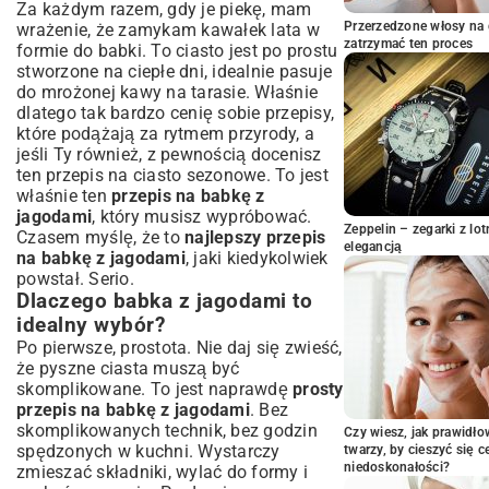
Chłodzenie i wyjmowanie z formy
Za każdym razem, gdy je piekę, mam
Przerzedzone włosy na 
wrażenie, że zamykam kawałek lata w
Sekret wilgotnej babki z jagodami –
zatrzymać ten proces
formie do babki. To ciasto jest po prostu
sprawdzone triki cukierników
stworzone na ciepłe dni, idealnie pasuje
Jakie jagody wybrać i jak je przygotować?
do mrożonej kawy na tarasie. Właśnie
Zastępniki i modyfikacje – babka na różne
dlatego tak bardzo cenię sobie przepisy,
okazje
które podążają za rytmem przyrody, a
Idealne dodatki i sposoby serwowania
jeśli Ty również, z pewnością docenisz
babki z jagodami
ten
przepis na ciasto sezonowe
. To jest
właśnie ten
Lukier, polewa czy posypka – czym
przepis na babkę z
udekorować babkę?
jagodami
, który musisz wypróbować.
Zeppelin – zegarki z l
Czasem myślę, że to
najlepszy przepis
Z czym najlepiej smakuje babka z
elegancją
na babkę z jagodami
jagodami?
, jaki kiedykolwiek
powstał. Serio.
Często zadawane pytania o babkę z
Dlaczego babka z jagodami to
jagodami
idealny wybór?
Jak długo przechowywać babkę z
Po pierwsze, prostota. Nie daj się zwieść,
jagodami?
że pyszne ciasta muszą być
Czy można zamrozić babkę z jagodami?
skomplikowane. To jest naprawdę
prosty
Podsumowanie: Smak lata, który
przepis na babkę z jagodami
. Bez
pokochasz na nowo
skomplikowanych technik, bez godzin
Czy wiesz, jak prawidł
spędzonych w kuchni. Wystarczy
twarzy, by cieszyć się 
niedoskonałości?
zmieszać składniki, wylać do formy i