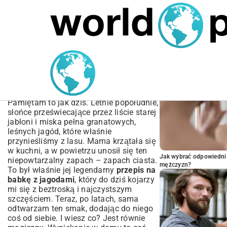
MARIUSZ ŁAMAGA
04.10.2025
SPORT
POPULARNE A
Przepis na babkę z
jagodami – wilgotna i
puszysta jak chmurka!
Pamiętam to jak dziś. Letnie popołudnie,
słońce przeświecające przez liście starej
jabłoni i miska pełna granatowych,
leśnych jagód, które właśnie
przynieśliśmy z lasu. Mama krzątała się
w kuchni, a w powietrzu unosił się ten
Jak wybrać odpowiedni 
niepowtarzalny zapach – zapach ciasta.
mężczyzn?
To był właśnie jej legendarny
przepis na
babkę z jagodami
, który do dziś kojarzy
mi się z beztroską i najczystszym
szczęściem. Teraz, po latach, sama
odtwarzam ten smak, dodając do niego
coś od siebie. I wiesz co? Jest równie