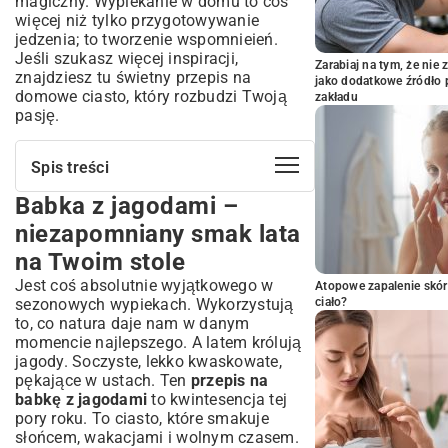
magiczny. Wypiekanie w domu to coś
więcej niż tylko przygotowywanie
jedzenia; to tworzenie wspomnieień.
Jeśli szukasz więcej inspiracji,
Zarabiaj na tym, że ni
znajdziesz tu świetny
przepis na
jako dodatkowe źródło 
domowe ciasto
, który rozbudzi Twoją
zakładu
pasję.
Spis treści
Babka z jagodami –
Babka z jagodami – niezapomniany
smak lata na Twoim stole
niezapomniany smak lata
Dlaczego babka z jagodami to idealny
na Twoim stole
wybór?
Jest coś absolutnie wyjątkowego w
Składniki na perfekcyjną babkę z
Atopowe zapalenie skór
sezonowych wypiekach. Wykorzystują
jagodami
ciało?
to, co natura daje nam w danym
Przepis na babkę z jagodami krok po
momencie najlepszego. A latem królują
kroku – sukces gwarantowany!
jagody. Soczyste, lekko kwaskowate,
Przygotowanie ciasta – klucz do
pękające w ustach. Ten
przepis na
puszystości
babkę z jagodami
to kwintesencja tej
Pieczenie babki – jak sprawdzić, czy jest
pory roku. To ciasto, które smakuje
gotowa?
słońcem, wakacjami i wolnym czasem.