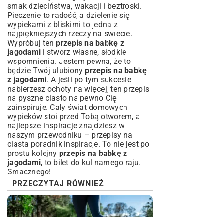
smak dzieciństwa, wakacji i beztroski.
Pieczenie to radość, a dzielenie się
wypiekami z bliskimi to jedna z
najpiękniejszych rzeczy na świecie.
Wypróbuj ten
przepis na babkę z
jagodami
i stwórz własne, słodkie
wspomnienia. Jestem pewna, że to
będzie Twój ulubiony
przepis na babkę
z jagodami
. A jeśli po tym sukcesie
nabierzesz ochoty na więcej, ten
przepis
na pyszne ciasto
na pewno Cię
zainspiruje. Cały świat domowych
wypieków stoi przed Tobą otworem, a
najlepsze inspiracje znajdziesz w
naszym przewodniku –
przepisy na
ciasta poradnik inspiracje
. To nie jest po
prostu kolejny
przepis na babkę z
jagodami
, to bilet do kulinarnego raju.
Smacznego!
PRZECZYTAJ RÓWNIEŻ