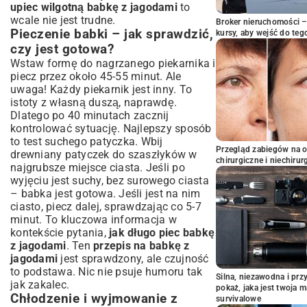
upiec wilgotną babkę z jagodami
to
wcale nie jest trudne.
Broker nieruchomości – 
Pieczenie babki – jak sprawdzić,
kursy, aby wejść do teg
czy jest gotowa?
Wstaw formę do nagrzanego piekarnika i
piecz przez około 45-55 minut. Ale
uwaga! Każdy piekarnik jest inny. To
istoty z własną duszą, naprawdę.
Dlatego po 40 minutach zacznij
kontrolować sytuację. Najlepszy sposób
to test suchego patyczka. Wbij
Przegląd zabiegów na 
drewniany patyczek do szaszłyków w
chirurgiczne i niechirur
najgrubsze miejsce ciasta. Jeśli po
wyjęciu jest suchy, bez surowego ciasta
– babka jest gotowa. Jeśli jest na nim
ciasto, piecz dalej, sprawdzając co 5-7
minut. To kluczowa informacja w
kontekście pytania,
jak długo piec babkę
z jagodami
. Ten
przepis na babkę z
jagodami
jest sprawdzony, ale czujność
to podstawa. Nic nie psuje humoru tak
Silna, niezawodna i pr
jak zakalec.
pokaż, jaka jest twoja 
Chłodzenie i wyjmowanie z
survivalowe