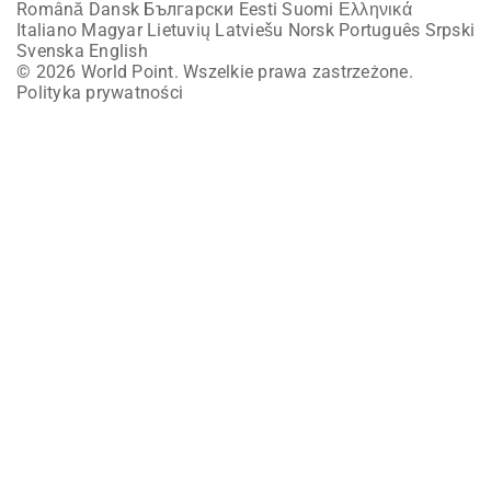
Română
Dansk
Български
Eesti
Suomi
Ελληνικά
Italiano
Magyar
Lietuvių
Latviešu
Norsk
Português
Srpski
Svenska
English
© 2026 World Point. Wszelkie prawa zastrzeżone.
Polityka prywatności