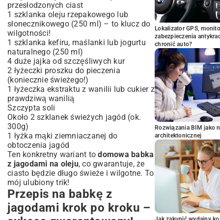
przesłodzonych ciast
1 szklanka oleju rzepakowego lub
słonecznikowego (250 ml) – to klucz do
Lokalizator GPS, monito
wilgotności!
zabezpieczenia antykra
1 szklanka kefiru, maślanki lub jogurtu
chronić auto?
naturalnego (250 ml)
4 duże jajka od szczęśliwych kur
2 łyżeczki proszku do pieczenia
(koniecznie świeżego!)
1 łyżeczka ekstraktu z wanilii lub cukier z
prawdziwą wanilią
Szczypta soli
Około 2 szklanek świeżych jagód (ok.
300g)
Rozwiązania BIM jako n
1 łyżka mąki ziemniaczanej do
architektonicznej
obtoczenia jagód
Ten konkretny wariant to
domowa babka
z jagodami na oleju
, co gwarantuje, że
ciasto będzie długo świeże i wilgotne. To
mój ulubiony trik!
Przepis na babkę z
jagodami krok po kroku –
Jak zakupić wydajny ko