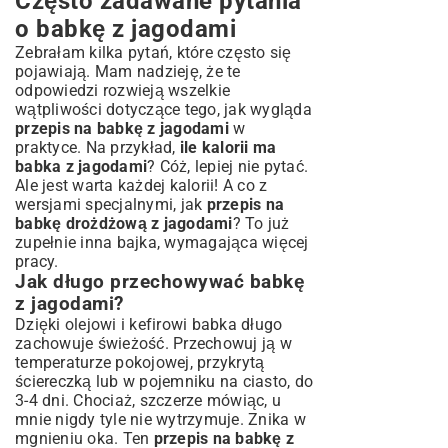
Często zadawane pytania
o babkę z jagodami
Zebrałam kilka pytań, które często się
pojawiają. Mam nadzieję, że te
odpowiedzi rozwieją wszelkie
wątpliwości dotyczące tego, jak wygląda
przepis na babkę z jagodami
w
praktyce. Na przykład,
ile kalorii ma
babka z jagodami
? Cóż, lepiej nie pytać.
Ale jest warta każdej kalorii! A co z
wersjami specjalnymi, jak
przepis na
babkę drożdżową z jagodami
? To już
zupełnie inna bajka, wymagająca więcej
pracy.
Jak długo przechowywać babkę
z jagodami?
Dzięki olejowi i kefirowi babka długo
zachowuje świeżość. Przechowuj ją w
temperaturze pokojowej, przykrytą
ściereczką lub w pojemniku na ciasto, do
3-4 dni. Chociaż, szczerze mówiąc, u
mnie nigdy tyle nie wytrzymuje. Znika w
mgnieniu oka. Ten
przepis na babkę z