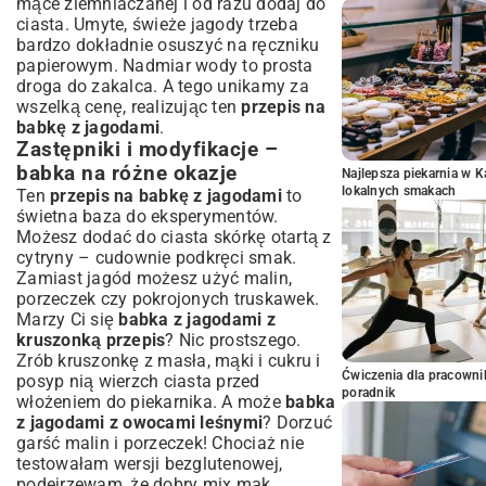
mące ziemniaczanej i od razu dodaj do
ciasta. Umyte, świeże jagody trzeba
bardzo dokładnie osuszyć na ręczniku
papierowym. Nadmiar wody to prosta
droga do zakalca. A tego unikamy za
wszelką cenę, realizując ten
przepis na
babkę z jagodami
.
Zastępniki i modyfikacje –
babka na różne okazje
Najlepsza piekarnia w 
lokalnych smakach
Ten
przepis na babkę z jagodami
to
świetna baza do eksperymentów.
Możesz dodać do ciasta skórkę otartą z
cytryny – cudownie podkręci smak.
Zamiast jagód możesz użyć malin,
porzeczek czy pokrojonych truskawek.
Marzy Ci się
babka z jagodami z
kruszonką przepis
? Nic prostszego.
Zrób kruszonkę z masła, mąki i cukru i
Ćwiczenia dla pracown
posyp nią wierzch ciasta przed
poradnik
włożeniem do piekarnika. A może
babka
z jagodami z owocami leśnymi
? Dorzuć
garść malin i porzeczek! Chociaż nie
testowałam wersji bezglutenowej,
podejrzewam, że dobry mix mąk