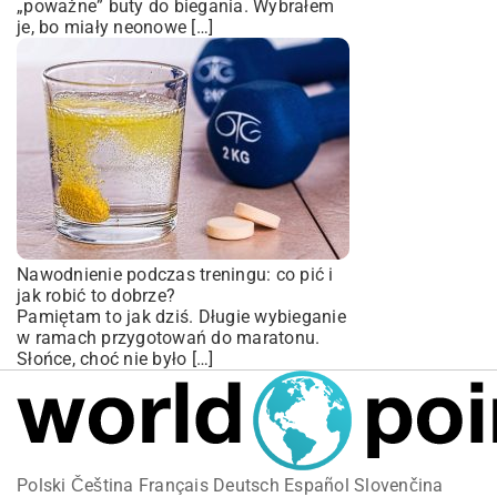
„poważne” buty do biegania. Wybrałem
je, bo miały neonowe […]
Nawodnienie podczas treningu: co pić i
jak robić to dobrze?
Pamiętam to jak dziś. Długie wybieganie
w ramach przygotowań do maratonu.
Słońce, choć nie było […]
Polski
Čeština
Français
Deutsch
Español
Slovenčina