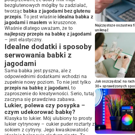
bezglutenowych mógłby tu zadziałać,
tworząc
babka z jagodami bez glutenu
przepis
. To jest właśnie
idealna babka z
jagodami i masłem
w kruszonce.
Najczęstsze oszustwa f
Właśnie dlatego uważam, że to
uniknąć
najlepszy przepis na babkę z jagodami
– jest elastyczny.
Idealne dodatki i sposoby
serwowania babki z
jagodami
Sama babka jest pyszna, ale z
odpowiednimi dodatkami wchodzi na
zupełnie nowy poziom. To nie jest tylko
Jak oszczędzać na rac
30+ sprawdzonych sp
przepis na babkę z jagodami
, to
zaproszenie do kreatywności. Serio, tutaj
zaczyna się prawdziwa zabawa.
Lukier, polewa czy posypka –
czym udekorować babkę?
Klasyka to lukier. Mój ulubiony to prosty
lukier cytrynowy – cukier puder roztarty z
sokiem z cytryny. Jego kwaskowatość