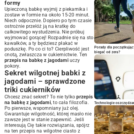
formy
Upieczoną babkę wyjmij z piekarnika i
zostaw w formie na około 15-20 minut.
Niech odpocznie. Dopiero po tym czasie
ostrożnie przełóż ją na kratkę do
całkowitego wystudzenia. Nie próbuj
wyjmować gorącej! Rozpadnie się na sto
kawałków, a ty będziesz płakać w
Porady dla początkując
poduszkę. Po co ci to? Cierpliwość jest
biegać od zera?
cnotą, zwłaszcza w cukiernictwie. Ten
przepis na babkę z jagodami
uczy
pokory.
Sekret wilgotnej babki z
jagodami – sprawdzone
triki cukierników
Chcesz znać sekret? To nie tylko
przepis
na babkę z jagodami
, to cała filozofia.
Technologie oszczędzan
Po pierwsze, wspomniany już olej.
Gwarantuje wilgotność, której masło nie
zawsze jest w stanie zapewnić. Jeśli
interesują Cię takie rozwiązania, spójrz
na ten
przepis na wilgotne ciasto z