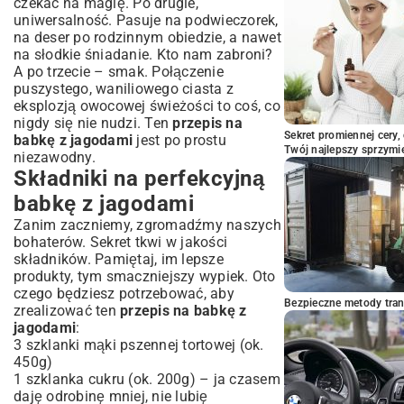
czekać na magię. Po drugie,
uniwersalność. Pasuje na podwieczorek,
na deser po rodzinnym obiedzie, a nawet
na słodkie śniadanie. Kto nam zabroni?
A po trzecie – smak. Połączenie
puszystego, waniliowego ciasta z
eksplozją owocowej świeżości to coś, co
nigdy się nie nudzi. Ten
przepis na
Sekret promiennej cery,
babkę z jagodami
jest po prostu
Twój najlepszy sprzymi
niezawodny.
Składniki na perfekcyjną
babkę z jagodami
Zanim zaczniemy, zgromadźmy naszych
bohaterów. Sekret tkwi w jakości
składników. Pamiętaj, im lepsze
produkty, tym smaczniejszy wypiek. Oto
czego będziesz potrzebować, aby
Bezpieczne metody trans
zrealizować ten
przepis na babkę z
jagodami
:
3 szklanki mąki pszennej tortowej (ok.
450g)
1 szklanka cukru (ok. 200g) – ja czasem
daję odrobinę mniej, nie lubię