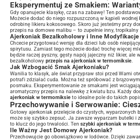
Eksperymentuj ze Smakiem: Warianty
Gdy opanujecie klasykę, czas na zabawę! Ten podstaw
Możecie dodać do niego rozpuszczoną w kąpieli wodnej b
odrobinę likieru kokosowego. Skoro już jesteśmy przy dom
przepis na domowe malibu
– to zupełnie inny, tropikaln
Ajerkoniak Bezalkoholowy i Inne Modyfikacje
Chcecie przygotować wersję dla dzieci lub osób niepiją
spirytusu. Zamiast tego możecie dodać trochę więcej ml
będzie raczej pyszny, gęsty napój jajeczny niż likier, al
bezalkoholowy
przepis na ajerkoniak w termomiksie
.
Jak Wzbogacić Smak Ajerkoniaku?
Wanilia to klasyk, ale świat przypraw stoi przed Wami 
potrafi zdziałać cuda. Można też spróbować z brązowym
posmaku. Eksperymentowanie ze smakami jest wciągające
aromatyczny
przepis na nalewkę z kwiatu bzu
. Każdy do
ajerkoniak w termomiksie
to idealne pole do takich pop
Przechowywanie i Serwowanie: Ciesz
Gotowy ajerkoniak przelejcie do czystych, wyparzonych b
może się szybko zepsuć. Ja zawsze wyparzam butelki i 
to klucz do jego trwałości. Ten
szybki ajerkoniak w ter
Ile Ważny Jest Domowy Ajerkoniak?
Przechowujcie go obowiązkowo w lodówce. Dzięki zawarto