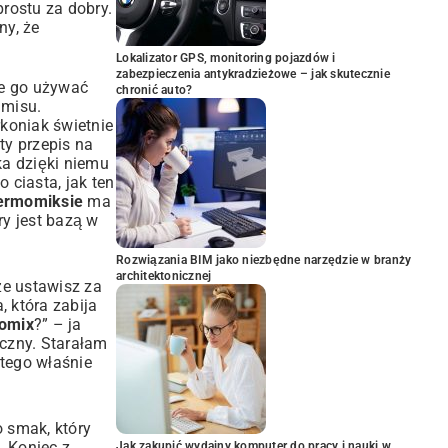
prostu za dobry.
ny, że
Lokalizator GPS, monitoring pojazdów i
zabezpieczenia antykradzieżowe – jak skutecznie
ie go używać
chronić auto?
amisu.
rkoniak świetnie
sty
przepis na
a dzięki niemu
 ciasta, jak ten
termomiksie
ma
óry jest bazą w
Rozwiązania BIM jako niezbędne narzędzie w branży
architektonicznej
że ustawisz za
, która zabija
momix
?” – ja
yczny. Starałam
atego właśnie
 smak, który
. Koniec z
Jak zakupić wydajny komputer do pracy i nauki w