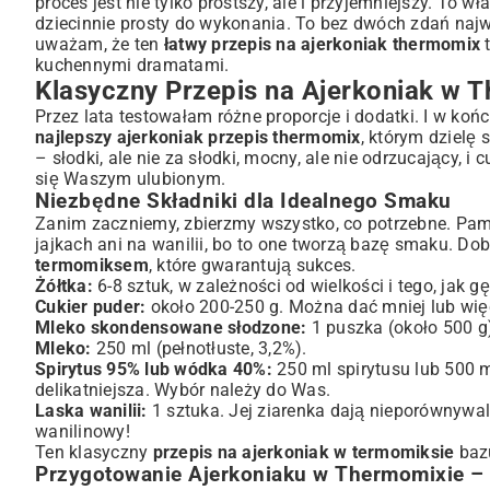
proces jest nie tylko prostszy, ale i przyjemniejszy. To w
Eksperymentuj ze Smakiem: Warianty i Dodatki do Ajerk
dziecinnie prosty do wykonania. To bez dwóch zdań najwy
uważam, że ten
łatwy przepis na ajerkoniak thermomix
t
Ajerkoniak Bezalkoholowy i Inne Modyfikacje
kuchennymi dramatami.
Jak Wzbogacić Smak Ajerkoniaku?
Klasyczny Przepis na Ajerkoniak w 
Przechowywanie i Serwowanie: Ciesz się Ajerkoniakiem 
Przez lata testowałam różne proporcje i dodatki. I w koń
Ile Ważny Jest Domowy Ajerkoniak?
najlepszy ajerkoniak przepis thermomix
, którym dzielę 
Pomysły na Wykorzystanie Ajerkoniaku w Kuchni
– słodki, ale nie za słodki, mocny, ale nie odrzucający, 
Często Zadawane Pytania i Rozwiązywanie Problemów z
się Waszym ulubionym.
Niezbędne Składniki dla Idealnego Smaku
Podsumowanie: Delektuj się Słodyczą Domowej Tradycji
Zanim zaczniemy, zbierzmy wszystko, co potrzebne. Pam
jajkach ani na wanilii, bo to one tworzą bazę smaku. Dob
termomiksem
, które gwarantują sukces.
Żółtka:
6-8 sztuk, w zależności od wielkości i tego, jak gę
Cukier puder:
około 200-250 g. Można dać mniej lub wię
Mleko skondensowane słodzone:
1 puszka (około 500 g)
Mleko:
250 ml (pełnotłuste, 3,2%).
Spirytus 95% lub wódka 40%:
250 ml spirytusu lub 500 m
delikatniejsza. Wybór należy do Was.
Laska wanilii:
1 sztuka. Jej ziarenka dają nieporównywal
wanilinowy!
Ten klasyczny
przepis na ajerkoniak w termomiksie
bazu
Przygotowanie Ajerkoniaku w Thermomixie – 