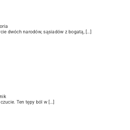
oria
arcie dwóch narodów, sąsiadów z bogatą, […]
nik
zucie. Ten tępy ból w […]