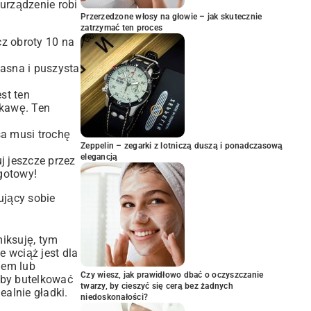
 urządzenie robi
Przerzedzone włosy na głowie – jak skutecznie
zatrzymać ten proces
cz obroty 10 na
jasna i puszysta
st ten
kawę. Ten
sa musi trochę
Zeppelin – zegarki z lotniczą duszą i ponadczasową
elegancją
j jeszcze przez
 gotowy!
ujący sobie
miksuję, tym
e wciąż jest dla
iem lub
Czy wiesz, jak prawidłowo dbać o oczyszczanie
 by butelkować
twarzy, by cieszyć się cerą bez żadnych
ealnie gładki.
niedoskonałości?