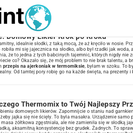
e: Domowy Likier Krok po Kroku
ny, idealnie słodki, z taką mocą, że aż kręciło w nosie. Prz
obiła mi się jajecznica na słodko, albo był rzadki jak woda, 
, że to jedna z tych babcinych tajemnic, których nigdy nie z
cie co? Okazało się, że mój problem to nie brak talentu, a b
am
przepis na ajerkoniak w termomiksie
, byłam w szoku. To b
alny. Od tamtej pory robię go na każde święta, na prezenty i 
zego Thermomix to Twój Najlepszy Przy
Twój Najlepszy Przyjaciel?
po Kroku
ieniu domowych likierów. Zapomnijcie o staniu nad garnkie
żeby jajka się nie ścięły. To była masakra. Urządzenie samo p
 masa żółtkowa zgęstniała, ale nie zamieniła się w słodką ja
strukcja
adką, aksamitną konsystencję bez grudek. Żadnych. To sprawi