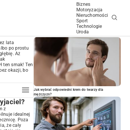
Biznes
Motoryzacja
Nieruchomości
Sport
Technologie
POPULARNE ARTYKUŁY
Uroda
ez lata
albo po prostu
głębię. Aż
rak
ył ten smak! Ten
bez okazji, bo
Jak wybrać odpowiedni krem do twarzy dla
mężczyzn?
jaciel?
m z
ilnuje idealnej
jecznicę. Poza
a, że cały