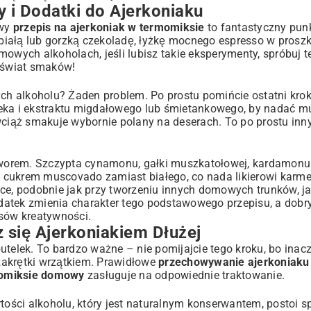
 i Dodatki do Ajerkoniaku
owy
przepis na ajerkoniak w termomiksie
to fantastyczny punk
iałą lub gorzką czekoladę, łyżkę mocnego espresso w proszk
owych alkoholach, jeśli lubisz takie eksperymenty, spróbuj t
y świat smaków!
cych alkoholu? Żaden problem. Po prostu pomińcie ostatni kr
eka i ekstraktu migdałowego lub śmietankowego, by nadać mu
e wciąż smakuje wybornie polany na deserach. To po prostu inny
otworem. Szczypta cynamonu, gałki muszkatołowej, kardamonu 
 cukrem muscovado zamiast białego, co nada likierowi karm
, podobnie jak przy tworzeniu innych domowych trunków, ja
datek zmienia charakter tego podstawowego przepisu, a dobr
isów kreatywności.
 się Ajerkoniakiem Dłużej
utelek. To bardzo ważne – nie pomijajcie tego kroku, bo inac
zakrętki wrzątkiem. Prawidłowe
przechowywanie ajerkoniaku
momiksie domowy
zasługuje na odpowiednie traktowanie.
ści alkoholu, który jest naturalnym konserwantem, postoi sp