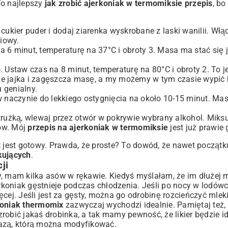
To najlepszy
jak zrobić ajerkoniak w termomiksie przepis
, bo
kier puder i dodaj ziarenka wyskrobane z laski wanilii. Włą
iowy.
a 6 minut, temperaturę na 37°C i obroty 3. Masa ma stać się 
Ustaw czas na 8 minut, temperaturę na 80°C i obroty 2. To je
 jajka i zagęszcza masę, a my możemy w tym czasie wypić 
u genialny.
 naczynie do lekkiego ostygnięcia na około 10-15 minut. Ma
strużką, wlewaj przez otwór w pokrywie wybrany alkohol. Miksu
ków. Mój
przepis na ajerkoniak w termomiksie
jest już prawie
x
jest gotowy. Prawda, że proste? To dowód, że nawet początk
kujących
.
ji
y, mam kilka asów w rękawie. Kiedyś myślałam, że im dłużej 
erkoniak gęstnieje podczas chłodzenia. Jeśli po nocy w lodówc
ęcej. Jeśli jest za gęsty, można go odrobinę rozcieńczyć mlek
koniak thermomix
zazwyczaj wychodzi idealnie. Pamiętaj też,
obić jakaś drobinka, a tak mamy pewność, że likier będzie id
bazą, którą można modyfikować.