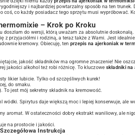
łaśnie dzięki niemu każdy
przepis na ajerkoniak w termomiksi
oniaku
godniejszy i najbardziej powtarzalny sposób na ten trunek. 
o coś, co każdy posiadacz tego sprzętu musi wypróbować. K
Thermomixie – Krok po Kroku
Dłużej
cu doszłam do wersji, którą uważam za absolutnie doskonałą. 
się z przyjaciółmi i rodziną, a teraz także z Wami. Jest ideal
i cudownie kremowy. Obiecuję, ten
przepis na ajerkoniak w ter
 Ajerkoniakiem
iętajcie, jakość składników ma ogromne znaczenie! Nie oszc
rej jakości alkohol też robi różnicę. To kluczowe
składniki na
sty likier lubicie. Tylko od szczęśliwych kurek!
cej, do smaku.
. To jest mój sekretny składnik na kremowość.
l wódki. Spirytus daje większą moc i lepiej konserwuje, ale w
ny aromat. W ostateczności dobry ekstrakt waniliowy, ale nig
je na prostocie i jakości.
Szczegółowa Instrukcja