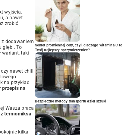
t wyjścia.
u, a nawet
eż zrobić
ok z dodawaniem
Sekret promiennej cery, czyli dlaczego witamina C to
 głębi. To
Twój najlepszy sprzymierzeniec?
 wariant, taki
czy nawet chilli
elowego
k na przykład
y
przepis na
Bezpieczne metody transportu dzieł sztuki
zej Wasza praca
 z termomiksa
okojnie kilka