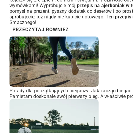
wymówkami! Wypróbujcie mój
przepis na ajerkoniak w 
pomysł na prezent, pyszny dodatek do deserów i po prost
spróbujecie, już nigdy nie kupicie gotowego. Ten
przepis
Smacznego!
PRZECZYTAJ RÓWNIEŻ
Porady dla początkujących biegaczy: Jak zacząć biegać 
Pamiętam doskonale swój pierwszy bieg. A właściwie pró