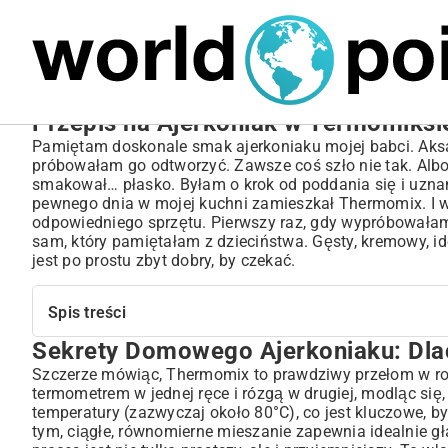
MARIUSZ ŁAMAGA
04.10.2025
SPORT
Przepis na Ajerkoniak w Termomiksi
Pamiętam doskonale smak ajerkoniaku mojej babci. Aksamit
próbowałam go odtworzyć. Zawsze coś szło nie tak. Albo r
smakował… płasko. Byłam o krok od poddania się i uznania
pewnego dnia w mojej kuchni zamieszkał Thermomix. I wie
odpowiedniego sprzętu. Pierwszy raz, gdy wypróbował
sam, który pamiętałam z dzieciństwa. Gęsty, kremowy, ide
jest po prostu zbyt dobry, by czekać.
Spis treści
Sekrety Domowego Ajerkoniaku: Dlac
Sekrety Domowego Ajerkoniaku: Dlaczego Thermomix to 
Klasyczny Przepis na Ajerkoniak w Thermomixie – Krok 
Szczerze mówiąc, Thermomix to prawdziwy przełom w rob
termometrem w jednej ręce i rózgą w drugiej, modląc się, 
Niezbędne Składniki dla Idealnego Smaku
temperatury (zazwyczaj około 80°C), co jest kluczowe, by
Przygotowanie Ajerkoniaku w Thermomixie – Szczegółowa In
tym, ciągłe, równomierne mieszanie zapewnia idealnie gł
Wskazówki i Triki dla Perfekcyjnej Konsystencji