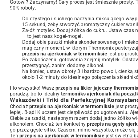
Gotowi? Zaczynamy! Cały proces jest śmiesznie prosty. 
90% roboty.
Do czystego i suchego naczynia miksującego wsyp cu
15 sekund, żeby stworzyć aromatyczny cukier wanil
Załóż motylek. Dodaj żółtka do cukru. Ustaw czas n
– to jest nasz kogel-mogel.
Dodaj obie puszki mleka skondensowanego i mleko. 
magiczny moment, w którym Thermomix pasteryzuje
przepis na ajerkoniak w termomiksie
jest po prost
Po zakończeniu gotowania zdejmij motylek. Odstaw
przestygnąć, zanim dodamy alkohol.
Na koniec, ustaw obroty 3 i bardzo powoli, cienką 
około 1-2 minuty do idealnego połączenia składni
I to wszystko! Wasz
przepis na likier jajeczny thermomi
poradzą, bo to idealny
termomiks ajerkoniak dla począt
Wskazówki i Triki dla Perfekcyjnej Konsystenc
Chociaż
przepis na ajerkoniak w termomiksie
jest prost
lepiej. Błąd! Kluczem jest cierpliwość po ugotowaniu. Aj
Ciebie za rzadki, następnym razem dodaj jedno żółtko wi
alkoholem. Chociaż ten konkretny
przepis na gęsty ajer
go przez gęste sitko. Czasem, mimo wszystko, może się zr
Ten
przepis na ajerkoniak w termomiksie
jest świetną 