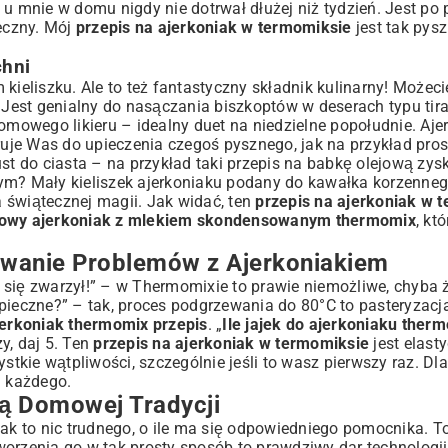
u mnie w domu nigdy nie dotrwał dłużej niż tydzień. Jest po 
ieczny. Mój
przepis na ajerkoniak w termomiksie
jest tak pysz
chni
 kieliszku. Ale to też fantastyczny składnik kulinarny! Możec
. Jest genialny do nasączania biszkoptów w deserach typu tir
omowego likieru – idealny duet na niedzielne popołudnie. Aje
uje Was do upieczenia czegoś pysznego, jak na przykład pro
st do ciasta – na przykład taki
przepis na babkę olejową
zysk
ym? Mały kieliszek ajerkoniaku podany do kawałka korzennego
a świątecznej magii. Jak widać, ten
przepis na ajerkoniak w 
wy ajerkoniak z mlekiem skondensowanym thermomix
, kt
ywanie Problemów z Ajerkoniakiem
ak się zwarzył!” – w Thermomixie to prawie niemożliwe, chyba 
pieczne?” – tak, proces podgrzewania do 80°C to pasteryzacja
jerkoniak thermomix przepis
. „
Ile jajek do ajerkoniaku ther
zy, daj 5. Ten
przepis na ajerkoniak w termomiksie
jest elast
stkie wątpliwości, szczególnie jeśli to wasz pierwszy raz. Dl
a każdego.
ą Domowej Tradycji
 to nic trudnego, o ile ma się odpowiedniego pomocnika. To
orzenia go w tak prosty sposób to prawdziwy dar technologii