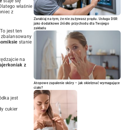
e
staje się
Dlatego właśnie
oniec z
Zarabiaj na tym, że nie zużywasz prądu. Usługa DSR
jako dodatkowe źródło przychodu dla Twojego
zakładu
To jest ten
nie zbalansowany
momiksie
stanie
zędzajcie na
 ajerkoniak z
Atopowe zapalenie skóry – jak okiełznać wymagające
ciało?
ódka jest
dy cukier