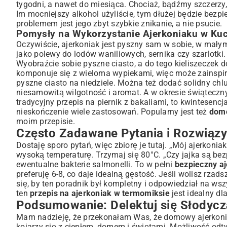
tygodni, a nawet do miesiąca. Chociaż, bądźmy szczerzy, 
Im mocniejszy alkohol użyliście, tym dłużej będzie bezp
problemem jest jego zbyt szybkie znikanie, a nie psucie.
Pomysły na Wykorzystanie Ajerkoniaku w Ku
Oczywiście, ajerkoniak jest pyszny sam w sobie, w małym
jako polewy do lodów waniliowych, sernika czy szarlotki
Wyobraźcie sobie pyszne ciasto, a do tego kieliszeczek d
komponuje się z wieloma wypiekami, więc może zainspir
pyszne ciasto na niedziele
. Można też dodać solidny chlu
niesamowitą wilgotność i aromat. A w okresie świąteczn
tradycyjny
przepis na piernik z bakaliami
, to kwintesencj
nieskończenie wiele zastosowań. Popularny jest też
domo
moim przepisie.
Często Zadawane Pytania i Rozwiąz
Dostaję sporo pytań, więc zbiorę je tutaj. „Mój ajerkoni
wysoką temperaturę. Trzymaj się 80°C. „Czy jajka są bez
ewentualne bakterie salmonelli. To w pełni
bezpieczny a
preferuję 6-8, co daje idealną gęstość. Jeśli wolisz rzads
się, by ten poradnik był kompletny i odpowiedział na wszy
ten
przepis na ajerkoniak w termomiksie
jest idealny dl
Podsumowanie: Delektuj się Słodycz
Mam nadzieję, że przekonałam Was, że domowy ajerkoniak
kojarzy się z ciepłem, domem i świętami. Możliwość odtw