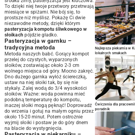
środku zimy, pasteryzacja jest kluczowa.
To dzięki niej twoje przetwory przetrwają
miesiące w spiżarni. Nie bój się, to
prostsze niż myślisz. Pokażę Ci dwie
niezawodne metody, dzięki którym
pasteryzacja kompotu śliwkowego w
słoikach
pójdzie gładko.
Pasteryzacja w garnku –
tradycyjna metoda
Najlepsza piekarnia w 
Metoda naszych babć. Gorący kompot
lokalnych smakach
przelej do czystych, wyparzonych
słoików, zostawiając około 2-3 cm
wolnego miejsca od góry. Mocno zakręć.
Dno dużego garnka wyłóż ściereczką,
ustaw na niej słoiki tak, by się nie
stykały. Zalej wodą do 3/4 wysokości
słoików. Ważne: woda powinna mieć
podobną temperaturę do kompotu,
Ćwiczenia dla pracown
inaczej słoiki mogą pęknąć! Doprowadź
poradnik
do wrzenia i gotuj na małym ogniu przez
około 15-20 minut. Potem ostrożnie
wyjmij słoiki i postaw je do góry dnem
na blacie do wystygnięcia.
Pasteryzacja w piekarniku –