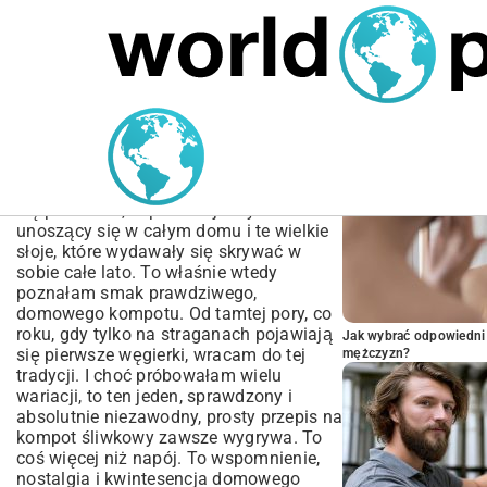
MARIUSZ ŁAMAGA
04.10.2025
SPORT
POPULARNE A
Prosty przepis na kompot
śliwkowy | Idealny na zimę
Pamiętam to jak dziś. Babcia krzątająca
się po kuchni, zapach dojrzałych śliwek
unoszący się w całym domu i te wielkie
słoje, które wydawały się skrywać w
sobie całe lato. To właśnie wtedy
poznałam smak prawdziwego,
domowego kompotu. Od tamtej pory, co
roku, gdy tylko na straganach pojawiają
Jak wybrać odpowiedni 
się pierwsze węgierki, wracam do tej
mężczyzn?
tradycji. I choć próbowałam wielu
wariacji, to ten jeden, sprawdzony i
absolutnie niezawodny, prosty przepis na
kompot śliwkowy zawsze wygrywa. To
coś więcej niż napój. To wspomnienie,
nostalgia i kwintesencja domowego