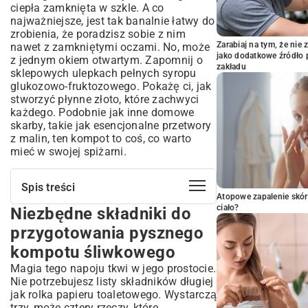
ciepła zamknięta w szkle. A co
najważniejsze, jest tak banalnie łatwy do
zrobienia, że poradzisz sobie z nim
Zarabiaj na tym, że ni
nawet z zamkniętymi oczami. No, może
jako dodatkowe źródło 
z jednym okiem otwartym. Zapomnij o
zakładu
sklepowych ulepkach pełnych syropu
glukozowo-fruktozowego. Pokażę ci, jak
stworzyć płynne złoto, które zachwyci
każdego. Podobnie jak inne domowe
skarby, takie jak esencjonalne
przetwory
z malin
, ten kompot to coś, co warto
mieć w swojej spiżarni.
Spis treści
Atopowe zapalenie skór
ciało?
Niezbędne składniki do
Niezbędne składniki do przygotowania
pysznego kompotu śliwkowego
przygotowania pysznego
Jakie śliwki wybrać do kompotu –
kompotu śliwkowego
słodkie czy kwaśne?
Magia tego napoju tkwi w jego prostocie.
Sekretne dodatki, które podkręcą smak
Nie potrzebujesz listy składników długiej
kompotu
jak rolka papieru toaletowego. Wystarczą
Prosty przepis na kompot śliwkowy –
trzy, może cztery rzeczy, które