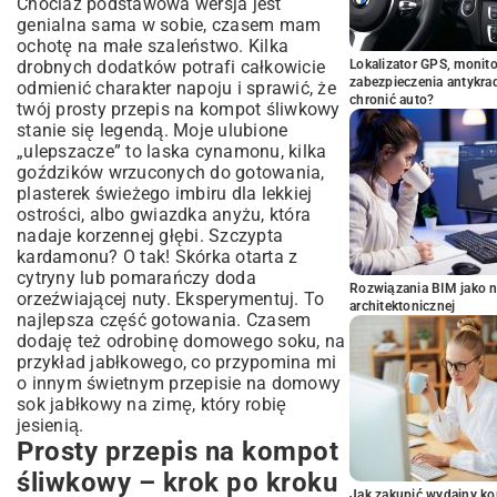
Chociaż podstawowa wersja jest
genialna sama w sobie, czasem mam
ochotę na małe szaleństwo. Kilka
drobnych dodatków potrafi całkowicie
Lokalizator GPS, monito
zabezpieczenia antykra
odmienić charakter napoju i sprawić, że
chronić auto?
twój prosty przepis na kompot śliwkowy
stanie się legendą. Moje ulubione
„ulepszacze” to laska cynamonu, kilka
goździków wrzuconych do gotowania,
plasterek świeżego imbiru dla lekkiej
ostrości, albo gwiazdka anyżu, która
nadaje korzennej głębi. Szczypta
kardamonu? O tak! Skórka otarta z
cytryny lub pomarańczy doda
Rozwiązania BIM jako n
orzeźwiającej nuty. Eksperymentuj. To
architektonicznej
najlepsza część gotowania. Czasem
dodaję też odrobinę domowego soku, na
przykład jabłkowego, co przypomina mi
o innym świetnym przepisie na
domowy
sok jabłkowy na zimę
, który robię
jesienią.
Prosty przepis na kompot
śliwkowy – krok po kroku
Jak zakupić wydajny ko