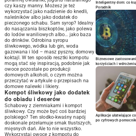
Inteligentny dom: co k
czy kaszy manny. Możesz je też
Poradnik
wykorzystać jako nadzienie do knedli,
naleśników albo jako dodatek do
pieczonego schabu. Sam syrop? Idealny
do nasączania biszkoptów, jako polewa
do lodów waniliowych albo… jako baza
do drinków. Odrobina syropu
śliwkowego, wódka lub gin, woda
gazowana i lód – masz pyszny, domowy
koktajl. W ten sposób resztki kompotu
Biznesowe zastosowani
mogą stać się inspiracją, podobnie jak
korzyściach i wdrożeni
owoce pozostałe po produkcji
domowych alkoholi, o czym można
przeczytać w artykule o
przepisach na
domowe nalewki i likiery
.
Kompot śliwkowy jako dodatek
do obiadu i deserów
Schabowy z ziemniakami i kompot
śliwkowy. Czy może być coś bardziej
Aplikacje ułatwiające c
polskiego? Ten słodko-kwaśny napój
po cyfrowych pomocni
doskonale przełamuje smak tłustszych,
mięsnych dań. Ale to nie wszystko.
Wykorzystaj owoce z kompotu do