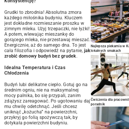
Konsystencję?
Grudki to zbrodnia! Absolutna zmora
każdego miłośnika budyniu. Kluczem
jest dokładne rozmieszanie proszku w
zimnym mleku. Użyj trzepaczki, nie łyżki!
A potem, wlewając mieszankę do
gorącego mleka, nie przestawaj mieszać.
Energicznie, aż do samego dna. To jest
Najlepsza piekarnia w 
cała filozofia i odpowiedź na pytanie,
jak
lokalnych smakach
zrobić domowy budyń bez grudek
.
Idealna Temperatura i Czas
Chłodzenia
Budyń lubi delikatne ciepło. Gotuj go na
średnim ogniu, nie na maksymalnej
mocy palnika, bo się przypali, zanim
Ćwiczenia dla pracown
zdążysz zareagować. Po ugotowaniu daj
poradnik
mu chwilę odetchnąć. Jeśli chcesz
uniknąć „kożucha” na powierzchni,
przykryj go folią spożywczą tak, by
dotykała powierzchni budyniu.