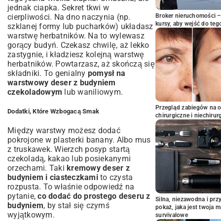
jednak ciapka. Sekret tkwi w
cierpliwości. Na dno naczynia (np.
Broker nieruchomości – 
kursy, aby wejść do teg
szklanej formy lub pucharków) układasz
warstwę herbatników. Na to wylewasz
gorący budyń. Czekasz chwilę, aż lekko
zastygnie, i kładziesz kolejną warstwę
herbatników. Powtarzasz, aż skończą się
składniki. To genialny
pomysł na
warstwowy deser z budyniem
czekoladowym
lub waniliowym.
Przegląd zabiegów na 
Dodatki, Które Wzbogacą Smak
chirurgiczne i niechirur
Między warstwy możesz dodać
pokrojone w plasterki banany. Albo mus
z truskawek. Wierzch posyp startą
czekoladą, kakao lub posiekanymi
orzechami. Taki
kremowy deser z
budyniem i ciasteczkami
to czysta
rozpusta. To właśnie odpowiedź na
pytanie,
co dodać do prostego deseru z
Silna, niezawodna i pr
budyniem
, by stał się czymś
pokaż, jaka jest twoja 
wyjątkowym.
survivalowe