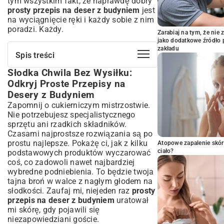
tym wszystkim fakt, że naprawdę dobry
prosty przepis na deser z budyniem
jest
na wyciągnięcie ręki i każdy sobie z nim
poradzi. Każdy.
Zarabiaj na tym, że ni
jako dodatkowe źródło 
zakładu
Spis treści
Słodka Chwila Bez Wysiłku:
Słodka Chwila Bez Wysiłku: Odkryj Proste
Przepisy na Desery z Budyniem
Odkryj Proste Przepisy na
Dlaczego Deser z Budyniem to Idealny
Desery z Budyniem
Wybór?
Zapomnij o cukierniczym mistrzostwie.
Klasyczne i Kreatywne Pomysły na Desery
Nie potrzebujesz specjalistycznego
Budyniowe
sprzętu ani rzadkich składników.
Sekret Doskonałego Budyniu: Praktyczne
Czasami najprostsze rozwiązania są po
Porady
prostu najlepsze. Pokażę ci, jak z kilku
Atopowe zapalenie skór
Słodkie Podsumowanie: Budyń Zawsze na
ciało?
podstawowych produktów wyczarować
Ratunek Słodkim Apetytom!
coś, co zadowoli nawet najbardziej
wybredne podniebienia. To będzie twoja
tajna broń w walce z nagłym głodem na
słodkości. Zaufaj mi, niejeden raz
prosty
przepis na deser z budyniem
uratował
mi skórę, gdy pojawili się
niezapowiedziani goście.