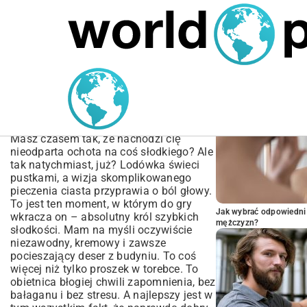
MARIUSZ ŁAMAGA
05.10.2025
BIZNES
POPULARNE A
Prosty Przepis na Deser z
Budyniem | Szybko i
Smacznie
Masz czasem tak, że nachodzi cię
nieodparta ochota na coś słodkiego? Ale
tak natychmiast, już? Lodówka świeci
pustkami, a wizja skomplikowanego
pieczenia ciasta przyprawia o ból głowy.
To jest ten moment, w którym do gry
Jak wybrać odpowiedni 
wkracza on – absolutny król szybkich
mężczyzn?
słodkości. Mam na myśli oczywiście
niezawodny, kremowy i zawsze
pocieszający deser z budyniu. To coś
więcej niż tylko proszek w torebce. To
obietnica błogiej chwili zapomnienia, bez
bałaganu i bez stresu. A najlepszy jest w