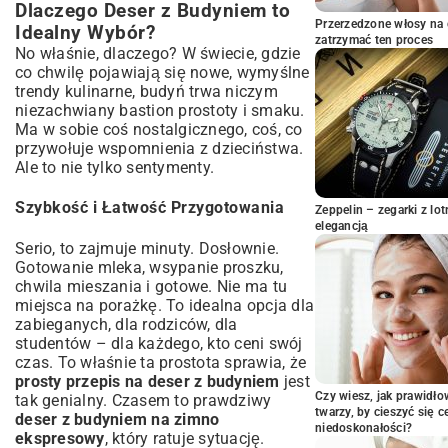
Dlaczego Deser z Budyniem to
Przerzedzone włosy na 
Idealny Wybór?
zatrzymać ten proces
No właśnie, dlaczego? W świecie, gdzie
co chwilę pojawiają się nowe, wymyślne
trendy kulinarne, budyń trwa niczym
niezachwiany bastion prostoty i smaku.
Ma w sobie coś nostalgicznego, coś, co
przywołuje wspomnienia z dzieciństwa.
Ale to nie tylko sentymenty.
Szybkość i Łatwość Przygotowania
Zeppelin – zegarki z l
elegancją
Serio, to zajmuje minuty. Dosłownie.
Gotowanie mleka, wsypanie proszku,
chwila mieszania i gotowe. Nie ma tu
miejsca na porażkę. To idealna opcja dla
zabieganych, dla rodziców, dla
studentów – dla każdego, kto ceni swój
czas. To właśnie ta prostota sprawia, że
prosty przepis na deser z budyniem
jest
Czy wiesz, jak prawidł
tak genialny. Czasem to prawdziwy
twarzy, by cieszyć się 
deser z budyniem na zimno
niedoskonałości?
ekspresowy
, który ratuje sytuację.