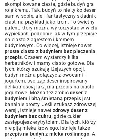
skomplikowane ciasta, gdzie budyń gra
rolę kremu. Tak, budyń to nie tylko deser
sam w sobie, ale i fantastyczny składnik
ciast, na przykład jako krem. To świetny
patent, który można wykorzystać w wielu
wypiekach, podobnie jak w tym
przepisie
na ciasto z agrestem i kremem
budyniowym
. Co więcej, istnieje nawet
proste ciasto z budyniem bez pieczenia
przepis
. Czasem wystarczy kilka
herbatników i mamy ciasto gotowe. Dla
tych, którzy szukają lżejszych opcji,
budyń można połączyć z owocami i
jogurtem, tworząc deser inspirowany
delikatnością jaką ma
przepis na ciasto
jogurtowe
. Można też zrobić
deser z
budyniem i bitą śmietaną przepis
jest
banalnie prosty. Jeśli szukasz zdrowszej
wersji, istnieje nawet
zdrowy deser z
budyniem bez cukru
, gdzie cukier
zastępujesz erytrytolem. Dla tych, którzy
nie piją mleka krowiego, istnieje także
przepis na budyń z mleka roślinnego
. A