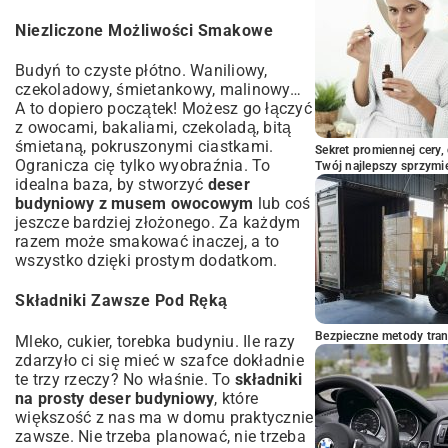
Niezliczone Możliwości Smakowe
Budyń to czyste płótno. Waniliowy,
czekoladowy, śmietankowy, malinowy…
A to dopiero początek! Możesz go łączyć
z owocami, bakaliami, czekoladą, bitą
śmietaną, pokruszonymi ciastkami.
Sekret promiennej cery,
Ogranicza cię tylko wyobraźnia. To
Twój najlepszy sprzymi
idealna baza, by stworzyć
deser
budyniowy z musem owocowym
lub coś
jeszcze bardziej złożonego. Za każdym
razem może smakować inaczej, a to
wszystko dzięki prostym dodatkom.
Składniki Zawsze Pod Ręką
Bezpieczne metody trans
Mleko, cukier, torebka budyniu. Ile razy
zdarzyło ci się mieć w szafce dokładnie
te trzy rzeczy? No właśnie. To
składniki
na prosty deser budyniowy
, które
większość z nas ma w domu praktycznie
zawsze. Nie trzeba planować, nie trzeba