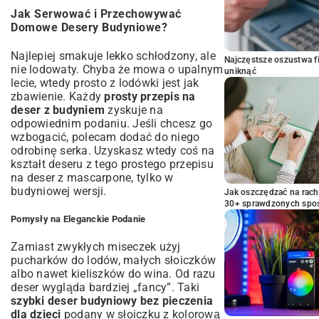
Jak Serwować i Przechowywać
Domowe Desery Budyniowe?
Najlepiej smakuje lekko schłodzony, ale
Najczęstsze oszustwa f
nie lodowaty. Chyba że mowa o upalnym
uniknąć
lecie, wtedy prosto z lodówki jest jak
zbawienie. Każdy
prosty przepis na
deser z budyniem
zyskuje na
odpowiednim podaniu. Jeśli chcesz go
wzbogacić, polecam dodać do niego
odrobinę serka. Uzyskasz wtedy coś na
kształt deseru z tego
prostego przepisu
na deser z mascarpone
, tylko w
budyniowej wersji.
Jak oszczędzać na rac
30+ sprawdzonych sp
Pomysły na Eleganckie Podanie
Zamiast zwykłych miseczek użyj
pucharków do lodów, małych słoiczków
albo nawet kieliszków do wina. Od razu
deser wygląda bardziej „fancy”. Taki
szybki deser budyniowy bez pieczenia
dla dzieci
podany w słoiczku z kolorową