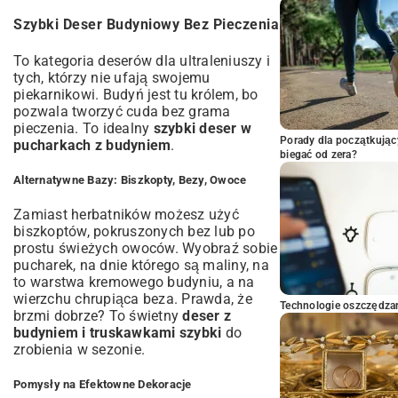
Szybki Deser Budyniowy Bez Pieczenia
To kategoria deserów dla ultraleniuszy i
tych, którzy nie ufają swojemu
piekarnikowi. Budyń jest tu królem, bo
pozwala tworzyć cuda bez grama
pieczenia. To idealny
szybki deser w
Porady dla początkując
pucharkach z budyniem
.
biegać od zera?
Alternatywne Bazy: Biszkopty, Bezy, Owoce
Zamiast herbatników możesz użyć
biszkoptów, pokruszonych bez lub po
prostu świeżych owoców. Wyobraź sobie
pucharek, na dnie którego są maliny, na
to warstwa kremowego budyniu, a na
wierzchu chrupiąca beza. Prawda, że
Technologie oszczędzan
brzmi dobrze? To świetny
deser z
budyniem i truskawkami szybki
do
zrobienia w sezonie.
Pomysły na Efektowne Dekoracje