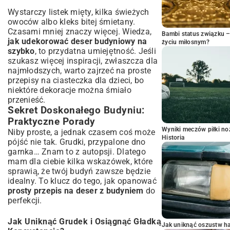
Wystarczy listek mięty, kilka świeżych
owoców albo kleks bitej śmietany.
Czasami mniej znaczy więcej. Wiedza,
Bambi status związku 
jak udekorować deser budyniowy na
życiu miłosnym?
szybko
, to przydatna umiejętność. Jeśli
szukasz więcej inspiracji, zwłaszcza dla
najmłodszych, warto zajrzeć na
proste
przepisy na ciasteczka dla dzieci
, bo
niektóre dekoracje można śmiało
przenieść.
Sekret Doskonałego Budyniu:
Praktyczne Porady
Wyniki meczów piłki noż
Niby proste, a jednak czasem coś może
Historia
pójść nie tak. Grudki, przypalone dno
garnka… Znam to z autopsji. Dlatego
mam dla ciebie kilka wskazówek, które
sprawią, że twój budyń zawsze będzie
idealny. To klucz do tego, jak opanować
prosty przepis na deser z budyniem
do
perfekcji.
Jak Uniknąć Grudek i Osiągnąć Gładką
Jak uniknąć oszustw h