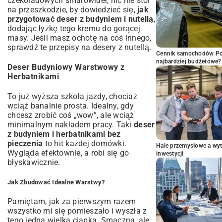
czekoladowych smarowideł, nic nie stoi
na przeszkodzie, by dowiedzieć się,
jak
przygotować deser z budyniem i nutellą
,
dodając łyżkę tego kremu do gorącej
masy. Jeśli masz ochotę na coś innego,
sprawdź te
przepisy na desery z nutellą
.
Cennik samochodów Por
najbardziej budżetowe?
Deser Budyniowy Warstwowy z
Herbatnikami
To już wyższa szkoła jazdy, chociaż
wciąż banalnie prosta. Idealny, gdy
chcesz zrobić coś „wow”, ale wciąż
minimalnym nakładem pracy. Taki
deser
z budyniem i herbatnikami bez
pieczenia
to hit każdej domówki.
Hale przemysłowe a wyt
Wygląda efektownie, a robi się go
inwestycji
błyskawicznie.
Jak Zbudować Idealne Warstwy?
Pamiętam, jak za pierwszym razem
wszystko mi się pomieszało i wyszła z
tego jedna wielka ciapka. Smaczna, ale