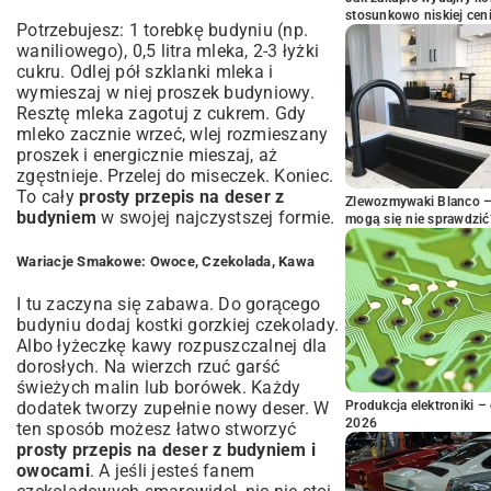
stosunkowo niskiej cen
Potrzebujesz: 1 torebkę budyniu (np.
waniliowego), 0,5 litra mleka, 2-3 łyżki
cukru. Odlej pół szklanki mleka i
wymieszaj w niej proszek budyniowy.
Resztę mleka zagotuj z cukrem. Gdy
mleko zacznie wrzeć, wlej rozmieszany
proszek i energicznie mieszaj, aż
zgęstnieje. Przelej do miseczek. Koniec.
To cały
prosty przepis na deser z
Zlewozmywaki Blanco – 
budyniem
w swojej najczystszej formie.
mogą się nie sprawdzić
Wariacje Smakowe: Owoce, Czekolada, Kawa
I tu zaczyna się zabawa. Do gorącego
budyniu dodaj kostki gorzkiej czekolady.
Albo łyżeczkę kawy rozpuszczalnej dla
dorosłych. Na wierzch rzuć garść
świeżych malin lub borówek. Każdy
dodatek tworzy zupełnie nowy deser. W
Produkcja elektroniki – 
2026
ten sposób możesz łatwo stworzyć
prosty przepis na deser z budyniem i
owocami
. A jeśli jesteś fanem