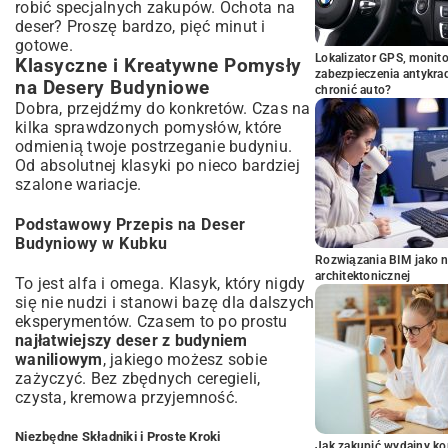
robić specjalnych zakupów. Ochota na
deser? Proszę bardzo, pięć minut i
gotowe.
Lokalizator GPS, monito
Klasyczne i Kreatywne Pomysły
zabezpieczenia antykra
na Desery Budyniowe
chronić auto?
Dobra, przejdźmy do konkretów. Czas na
kilka sprawdzonych pomysłów, które
odmienią twoje postrzeganie budyniu.
Od absolutnej klasyki po nieco bardziej
szalone wariacje.
Podstawowy Przepis na Deser
Budyniowy w Kubku
Rozwiązania BIM jako n
architektonicznej
To jest alfa i omega. Klasyk, który nigdy
się nie nudzi i stanowi bazę dla dalszych
eksperymentów. Czasem to po prostu
najłatwiejszy deser z budyniem
waniliowym
, jakiego możesz sobie
zażyczyć. Bez zbędnych ceregieli,
czysta, kremowa przyjemność.
Niezbędne Składniki i Proste Kroki
Jak zakupić wydajny ko