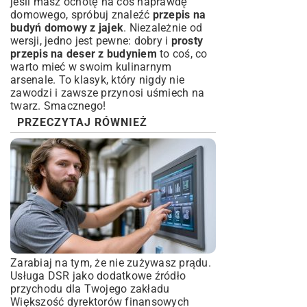
jeśli masz ochotę na coś naprawdę
domowego, spróbuj znaleźć
przepis na
budyń domowy z jajek
. Niezależnie od
wersji, jedno jest pewne: dobry i
prosty
przepis na deser z budyniem
to coś, co
warto mieć w swoim kulinarnym
arsenale. To klasyk, który nigdy nie
zawodzi i zawsze przynosi uśmiech na
twarz. Smacznego!
PRZECZYTAJ RÓWNIEŻ
Zarabiaj na tym, że nie zużywasz prądu.
Usługa DSR jako dodatkowe źródło
przychodu dla Twojego zakładu
Większość dyrektorów finansowych