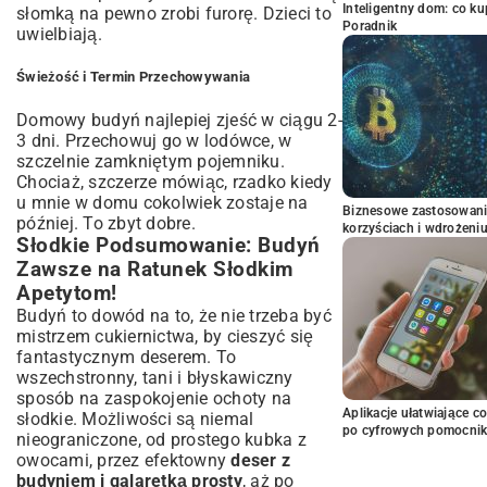
Inteligentny dom: co k
słomką na pewno zrobi furorę. Dzieci to
Poradnik
uwielbiają.
Świeżość i Termin Przechowywania
Domowy budyń najlepiej zjeść w ciągu 2-
3 dni. Przechowuj go w lodówce, w
szczelnie zamkniętym pojemniku.
Chociaż, szczerze mówiąc, rzadko kiedy
u mnie w domu cokolwiek zostaje na
Biznesowe zastosowani
później. To zbyt dobre.
korzyściach i wdrożeni
Słodkie Podsumowanie: Budyń
Zawsze na Ratunek Słodkim
Apetytom!
Budyń to dowód na to, że nie trzeba być
mistrzem cukiernictwa, by cieszyć się
fantastycznym deserem. To
wszechstronny, tani i błyskawiczny
sposób na zaspokojenie ochoty na
Aplikacje ułatwiające c
słodkie. Możliwości są niemal
po cyfrowych pomocni
nieograniczone, od prostego kubka z
owocami, przez efektowny
deser z
budyniem i galaretką prosty
, aż po