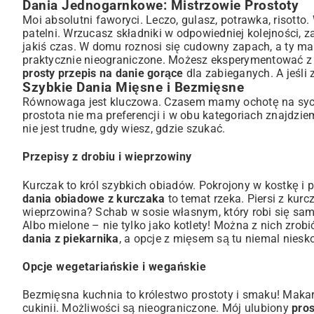
Dania Jednogarnkowe: Mistrzowie Prostoty
Moi absolutni faworyci. Leczo, gulasz, potrawka, risott
patelni. Wrzucasz składniki w odpowiedniej kolejności
jakiś czas. W domu roznosi się cudowny zapach, a ty mas
praktycznie nieograniczone. Możesz eksperymentować z
prosty przepis na danie gorące
dla zabieganych. A jeśli
Szybkie Dania Mięsne i Bezmięsne
Równowaga jest kluczowa. Czasem mamy ochotę na sycą
prostota nie ma preferencji i w obu kategoriach znajdz
nie jest trudne, gdy wiesz, gdzie szukać.
Przepisy z drobiu i wieprzowiny
Kurczak to król szybkich obiadów. Pokrojony w kostkę
dania obiadowe z kurczaka
to temat rzeka. Piersi z kur
wieprzowina? Schab w sosie własnym, który robi się sam 
Albo mielone – nie tylko jako kotlety! Można z nich zrob
dania z piekarnika
, a opcje z mięsem są tu niemal niesk
Opcje wegetariańskie i wegańskie
Bezmięsna kuchnia to królestwo prostoty i smaku! Makar
cukinii. Możliwości są nieograniczone. Mój ulubiony
pros