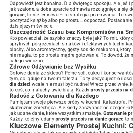
Składniki, Które Masz Zawsze Pod Ręką
Odpowiedź jest banalna. Dla świętego spokoju. Ale jeśli
Minimalna Liczba Kroków i Sprzętów
jak szalone, a doba uparcie odmawia rozciągnięcia się 
gorące
, to nie lenistwo – to strategia przetrwania. To ś
Planowanie Posiłków: Sposób na Upraszczanie
poczytać książkę albo po prostu… odpocząć. Posiadanie
Inspiracje na Proste Dania Gorące: Od Szybkich Obiadó
dzisiejszym świecie.
Dania Jednogarnkowe: Mistrzowie Prostoty
Oszczędność Czasu bez Kompromisów na S
Szybkie Dania Mięsne i Bezmięsne
Kto powiedział, że szybko znaczy byle jak? To mit, któr
Jak Wykorzystać Resztki i Gotowe Składniki?
sprytnych połączeniach smaków i efektywnych technikac
blachy. Albo aromatyczny, gęsty sos do makaronu, który 
Praktyczne Porady: Jak Gotować Szybciej i Smaczniej?
nie magia, to po prostu mądre gotowanie. To dowód, że
Organizacja Kuchni i Przygotowanie Składników
całego wieczoru.
Wykorzystanie Piekarnika, Patelni i Wolnowaru
Zdrowe Odżywianie bez Wysiłku
Sekrety Przyprawiania i Wzmacniania Smaku
Gotowe dania ze sklepu? Pełne soli, cukru i konserwantó
Przykładowe Proste Przepisy na Dania Gorące z WorldPo
tym, co ląduje na twoim talerzu. To ty decydujesz o ilośc
dla dzieci
wcale nie musi być nudne! Wręcz przeciwnie, 
Ryby Gotowane na Parze: Zdrowo i Błyskawicznie
to coś, co maluchy uwielbiają. Każdy
prosty przepis na 
Zupa Fasolowa: Sycąca i Rozgrzewająca
Radość z Gotowania dla Każdego
Polędwiczki Wieprzowe z Boczkiem: Elegancja w Prostej Form
Pamiętam swoje pierwsze próby w kuchni. Katastrofa. P
Kluski Śląskie: Tradycja na Nowo
skutecznie zniechęca. Ale kiedy zaczynasz od czegoś łat
Dania na Ciepło dla Gości: Szybkie Rozwiązania
jak udane danie, które wszystkim smakuje.
Gotowanie pr
Każdy kolejny udany
prosty przepis na danie gorące
to 
Podsumowanie: Smak Gotowania bez Zawiłości
Kluczowe Elementy Prostej Kuchni: C
No dobrze, ale co tak naprawdę definiuje 'łatwy’ przepis?