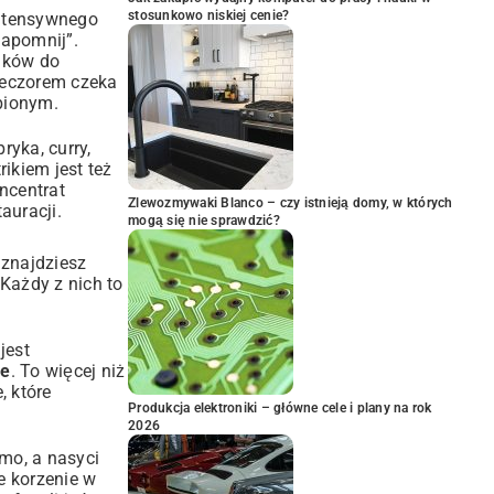
stosunkowo niskiej cenie?
intensywnego
zapomnij”.
ików do
wieczorem czeka
bionym.
ryka, curry,
rikiem jest też
ncentrat
Zlewozmywaki Blanco – czy istnieją domy, w których
auracji.
mogą się nie sprawdzić?
 znajdziesz
Każdy z nich to
jest
ce
. To więcej niż
e
, które
Produkcja elektroniki – główne cele i plany na rok
2026
amo, a nasyci
 korzenie w