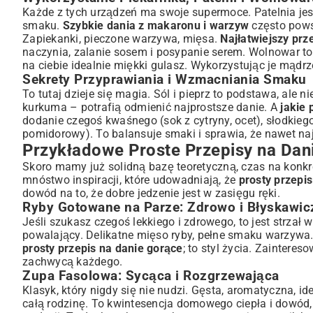
Każde z tych urządzeń ma swoje supermoce. Patelnia je
smaku.
Szybkie dania z makaronu i warzyw
często powst
Zapiekanki, pieczone warzywa, mięsa.
Najłatwiejszy prz
naczynia, zalanie sosem i posypanie serem. Wolnowar to 
na ciebie idealnie miękki gulasz. Wykorzystując je mądr
Sekrety Przyprawiania i Wzmacniania Smaku
To tutaj dzieje się magia. Sól i pieprz to podstawa, ale 
kurkuma – potrafią odmienić najprostsze danie. A
jakie
dodanie czegoś kwaśnego (sok z cytryny, ocet), słodkieg
pomidorowy). To balansuje smaki i sprawia, że nawet na
Przykładowe Proste Przepisy na Dan
Skoro mamy już solidną bazę teoretyczną, czas na konkre
mnóstwo inspiracji, które udowadniają, że
prosty przepi
dowód na to, że dobre jedzenie jest w zasięgu ręki.
Ryby Gotowane na Parze: Zdrowo i Błyskawic
Jeśli szukasz czegoś lekkiego i zdrowego, to jest strzał 
powalający. Delikatne mięso ryby, pełne smaku warzywa
prosty przepis na danie gorące
; to styl życia. Zainter
zachwycą każdego.
Zupa Fasolowa: Sycąca i Rozgrzewająca
Klasyk, który nigdy się nie nudzi. Gęsta, aromatyczna, id
całą rodzinę. To kwintesencja domowego ciepła i dowód,