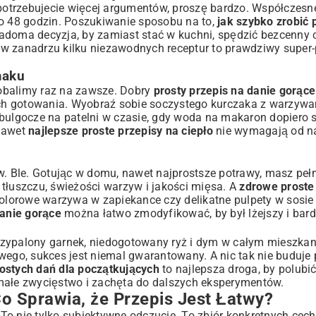
 potrzebujecie więcej argumentów, proszę bardzo. Współczesn
do 48 godzin. Poszukiwanie sposobu na to,
jak szybko zrobić 
wiadoma decyzja, by zamiast stać w kuchni, spędzić bezcenny c
 w zanadrzu kilku niezawodnych receptur to prawdziwy super
w po Wykwintne Kolacje
maku
y obalimy raz na zawsze. Dobry
prosty przepis na danie gorące
h gotowania. Wyobraź sobie soczystego kurczaka z warzywam
bulgocze na patelni w czasie, gdy woda na makaron dopiero s
 nawet
najlepsze proste przepisy na ciepło
nie wymagają od n
w. Ble. Gotując w domu, nawet najprostsze potrawy, masz peł
int.eu
i tłuszczu, świeżości warzyw i jakości mięsa. A
zdrowe proste
kolorowe warzywa w zapiekance czy delikatne pulpety w sos
danie gorące
można łatwo zmodyfikować, by był lżejszy i bard
ie
rzypalony garnek, niedogotowany ryż i dym w całym mieszkan
wego, sukces jest niemal gwarantowany. A nic tak nie buduje 
ostych dań dla początkujących
to najlepsza droga, by polubić
małe zwycięstwo i zachęta do dalszych eksperymentów.
o Sprawia, że Przepis Jest Łatwy?
 To nie tylko subiektywne odczucie. To zbiór konkretnych cech,