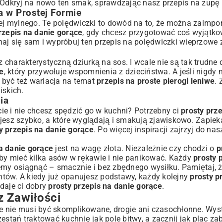
. Odkryj na nowo ten smak, sprawdzając nasz
przepis na zupę 
 w Prostej Formie
ziej mylnego. Te polędwiczki to dowód na to, że można zaim
rzepis na danie gorące
, gdy chcesz przygotować coś wyjątko
naj się sam i wypróbuj ten
przepis na polędwiczki wieprzowe
z charakterystyczną dziurką na sos. I wcale nie są tak trudne d
e
, który przywołuje wspomnienia z dzieciństwa. A jeśli nigdy n
e być też wariacja na temat
przepis na proste pierogi leniwe
. 
iskich.
ia
ie i nie chcesz spędzić go w kuchni? Potrzebny ci
prosty prz
ujesz szybko, a które wyglądają i smakują zjawiskowo. Zapieka
y przepis na danie gorące
. Po więcej inspiracji zajrzyj do na
a danie gorące
jest na wagę złota. Niezależnie czy chodzi o
p
 by mieć kilka asów w rękawie i nie panikować. Każdy
prosty 
cemy osiągnąć – smacznie i bez zbędnego wysiłku. Pamiętaj, 
tów. A kiedy już opanujesz podstawy, każdy kolejny
prosty p
 daje ci dobry
prosty przepis na danie gorące
.
 Zawiłości
e nie musi być skomplikowane, drogie ani czasochłonne. Wys
estań traktować kuchnię jak pole bitwy, a zacznij jak plac za