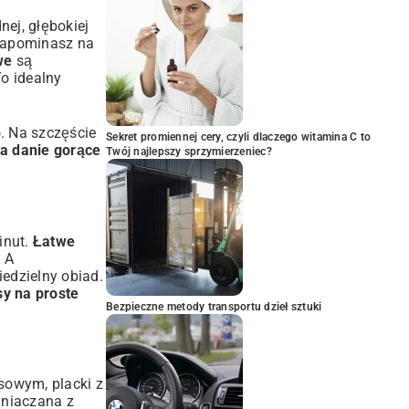
nej, głębokiej
 zapominasz na
we
są
o idealny
. Na szczęście
Sekret promiennej cery, czyli dlaczego witamina C to
na danie gorące
Twój najlepszy sprzymierzeniec?
inut.
Łatwe
. A
iedzielny obiad.
sy na proste
Bezpieczne metody transportu dzieł sztuki
sowym, placki z
mniaczana z