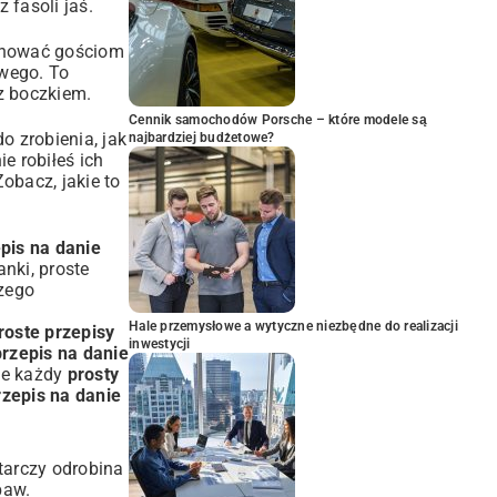
z fasoli jaś
.
ponować gościom
wego. To
 z boczkiem
.
Cennik samochodów Porsche – które modele są
o zrobienia, jak
najbardziej budżetowe?
ie robiłeś ich
Zobacz, jakie to
epis na danie
nki, proste
szego
Hale przemysłowe a wytyczne niezbędne do realizacji
roste przepisy
inwestycji
przepis na danie
że każdy
prosty
rzepis na danie
tarczy odrobina
baw.