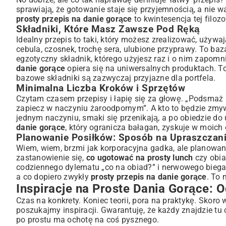
sprawiają, że gotowanie staje się przyjemnością, a nie wa
prosty przepis na danie gorące
to kwintesencja tej filozo
Składniki, Które Masz Zawsze Pod Ręką
Idealny przepis to taki, który możesz zrealizować, używ
cebula, czosnek, trochę sera, ulubione przyprawy. To ba
egzotyczny składnik, którego użyjesz raz i o nim zapomni
danie gorące
opiera się na uniwersalnych produktach. T
bazowe składniki są zazwyczaj przyjazne dla portfela.
Minimalna Liczba Kroków i Sprzętów
Czytam czasem przepisy i łapię się za głowę. „Podsmaż n
zapiecz w naczyniu żaroodpornym”. A kto to będzie zmy
jednym naczyniu, smaki się przenikają, a po obiedzie do u
danie gorące
, który ogranicza bałagan, zyskuje w moich
Planowanie Posiłków: Sposób na Upraszczan
Wiem, wiem, brzmi jak korporacyjna gadka, ale planowan
zastanowienie się,
co ugotować na prosty lunch
czy obia
codziennego dylematu „co na obiad?” i nerwowego biegan
a co dopiero zwykły
prosty przepis na danie gorące
. To 
Inspiracje na Proste Dania Gorące:
Czas na konkrety. Koniec teorii, pora na praktykę. Skoro
poszukajmy inspiracji. Gwarantuję, że każdy znajdzie tu 
po prostu ma ochotę na coś pysznego.