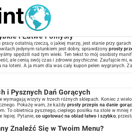
ybkie i Łatwe Pomysły
racy ostatnią rzeczą, o jakiej marzę, jest stanie przy garach
chwilach jedynym ratunkiem jest dobry, sprawdzony
prosty prz
byśmy spędzili nad tym wieki. Ten tekst to mój osobisty manife
 zjeść, ale cenią swój czas i zdrowie psychiczne. Zaufajcie mi
a na loterii. A ja mam dla was cały kupon pełen wygranych. Z
h i Pysznych Dań Gorących
orących
Twoim Menu?
re wymagają wizyty w trzech różnych sklepach. Koniec z wie
micznego. Pokażę wam, że każdy
prosty przepis na danie gorą
m. To obietnica pysznego, ciepłego posiłku na stole w mniej n
lepiej. Pytanie,
co ugotować na obiad łatwo i szybko
, przes
is Jest Łatwy?
nny Znaleźć Się w Twoim Menu?