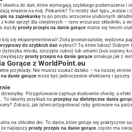
st idealna do dań, które wymagają szybkiego podsmażenia i 
ają właśnie na niej. Piekarnik? To mistrz dań typu „wstaw i 
epis na zapiekankę
to po prostu wrzucenie ulubionych składn
z kolei sprzęt dla cierpliwych – rano wrzucasz składniki, a 
ze, każdy
prosty przepis na danie gorące
stanie się twoim ulu
nie bój się eksperymentować! Zioła prowansalskie, wędzona pap
 przyprawy do szybkich dań
wybrać? Te, które lubisz! Dobrym t
o (łyżeczka miodu, szczypta cukru) lub umami (sos sojowy, ko
jzwyklejszy
prosty przepis na danie gorące
smakuje jak z rest
ia Gorące z WorldPoint.eu
tne przykłady. Nie musisz szukać daleko – na naszej stronie
s na danie gorące
może być jednocześnie efektowny i pyszny. 
znie
w dziesiątkę. Przygotowanie zajmuje dosłownie chwilę, a efekt 
… To idealny przykład na
przepisy na dietetyczne dania gorą
esowany? Zobacz, jak łatwo przygotować
ryby gotowane na parz
ealna na chłodne dni. To danie, które gotuje się praktycznie s
 że najlepszy
prosty przepis na danie gorące
często ma swoje