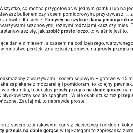
o. Wszystko, co można przygotować w jednym garnku lub na jed
, zalewasz bulionem czy sosem pomidorowym, przykrywasz i…
z chwilę dla siebie.
Pomysły na szybkie dania jednogarnko
 warzywami sezonowymi, różnymi rodzajami kasz czy mięs. T
 zastanawiasz się,
jak zrobić proste leczo
, to właśnie jest to.
ce danie z mięsem, a czasem na coś lżejszego, warzywnego
iemy mnóstwo perełek. Znalezienie pomysłu na
prosty przepis 
 i podsmażony z warzywami i sosem sojowym – gotowe w 15 m
czaka zapiekane z mozzarellą i pomidorami to kolejny pewniak
w piekarniku, to idealny
prosty przepis na danie gorące
na n
ić błyskawiczny sos do spaghetti. Wiele osób szuka też
przepi
ończone. Zaufaj mi, to naprawdę proste.
on z sosem szpinakowym, curry z ciecierzycą i mlekiem koko
ty przepis na danie gorące
w tej kategorii to zapiekanka zie