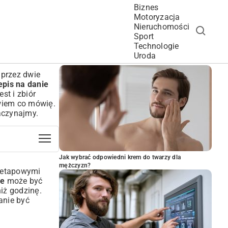
Biznes
Motoryzacja
Nieruchomości
Sport
Technologie
POPULARNE ARTYKUŁY
Uroda
 przez dwie
epis na danie
st i zbiór
, wiem co mówię.
aczynajmy.
Jak wybrać odpowiedni krem do twarzy dla
mężczyzn?
loetapowymi
ce
może być
iż godzinę.
tanie być