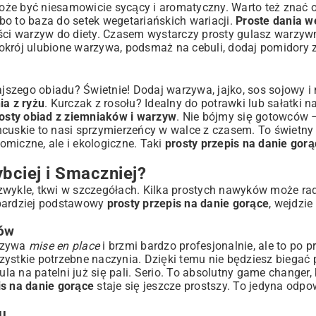
że być niesamowicie sycący i aromatyczny. Warto też znać 
 bo to baza do setek wegetariańskich wariacji.
Proste dania w
ci warzyw do diety. Czasem wystarczy prosty gulasz warzywny,
okrój ulubione warzywa, podsmaż na cebuli, dodaj pomidory z
rajszego obiadu? Świetnie! Dodaj warzywa, jajko, sos sojowy 
ia z ryżu
. Kurczak z rosołu? Idealny do potrawki lub sałatki na
osty obiad z ziemniaków i warzyw
. Nie bójmy się gotowców –
ncuskie to nasi sprzymierzeńcy w walce z czasem. To świetn
onomiczne, ale i ekologiczne. Taki
prosty przepis na danie gorą
bciej i Smaczniej?
zwykle, tkwi w szczegółach. Kilka prostych nawyków może ra
jbardziej podstawowy
prosty przepis na danie gorące
, wejdzi
ków
nazywa
mise en place
i brzmi bardzo profesjonalnie, ale to po 
ystkie potrzebne naczynia. Dzięki temu nie będziesz biegać 
 na patelni już się pali. Serio. To absolutny game changer, 
is na danie gorące
staje się jeszcze prostszy. To jedyna odpo
ru