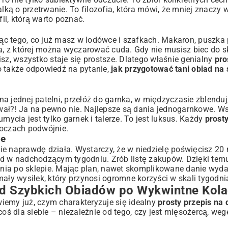
lką o przetrwanie. To filozofia, która mówi, że mniej znaczy w
fii, którą warto poznać.
ając tego, co już masz w lodówce i szafkach. Makaron, puszka
za, z której można wyczarować cuda. Gdy nie musisz biec do s
sz, wszystko staje się prostsze. Dlatego właśnie genialny
pro
o także odpowiedź na pytanie,
jak przygotować tani obiad na
a jednej patelni, przełóż do garnka, w międzyczasie zblenduj
wał?! Ja na pewno nie. Najlepsze są dania jednogarnkowe. Ws
mycia jest tylko garnek i talerze. To jest luksus. Każdy
prosty
 oczach podwójnie.
ie
ie naprawdę działa. Wystarczy, że w niedzielę poświęcisz 20
d w nadchodzącym tygodniu. Zrób listę zakupów. Dzięki temu
ia po sklepie. Mając plan, nawet skomplikowane danie wydaj
mały wysiłek, który przynosi ogromne korzyści w skali tygodni
 Od Szybkich Obiadów po Wykwintne Kola
 wiemy już, czym charakteryzuje się idealny
prosty przepis na 
coś dla siebie – niezależnie od tego, czy jest mięsożercą, weg