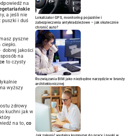
odpowiedź na
egetariańskie
 a jeśli nie
Lokalizator GPS, monitoring pojazdów i
 puszki i duś
zabezpieczenia antykradzieżowe – jak skutecznie
chronić auto?
i masz pyszne
 ciepło.
 dobrej jakości
y sposób na
ce
to czysty
Rozwiązania BIM jako niezbędne narzędzie w branży
dykalnie
architektonicznej
e na wyższy
prostu zdrowy
po kuchni jak w
który
wiedź na to,
co
Jak zakupić wydajny komputer do pracy i nauki w