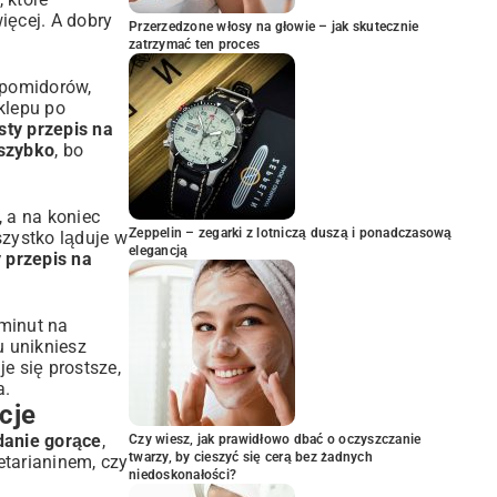
ięcej. A dobry
Przerzedzone włosy na głowie – jak skutecznie
zatrzymać ten proces
 pomidorów,
klepu po
sty przepis na
 szybko
, bo
, a na koniec
Zeppelin – zegarki z lotniczą duszą i ponadczasową
zystko ląduje w
elegancją
 przepis na
 minut na
 unikniesz
e się prostsze,
a.
cje
danie gorące
,
Czy wiesz, jak prawidłowo dbać o oczyszczanie
twarzy, by cieszyć się cerą bez żadnych
etarianinem, czy
niedoskonałości?