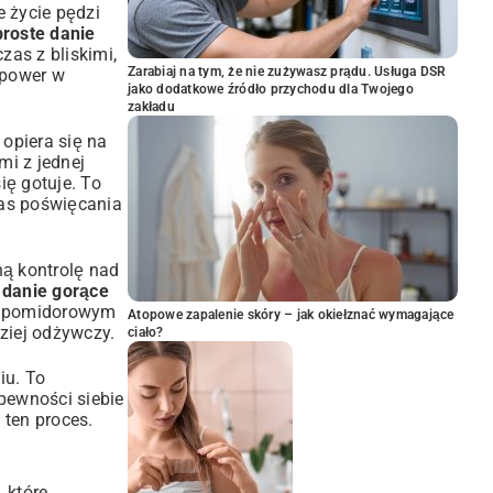
e życie pędzi
proste danie
zas z bliskimi,
Zarabiaj na tym, że nie zużywasz prądu. Usługa DSR
-power w
jako dodatkowe źródło przychodu dla Twojego
zakładu
opiera się na
i z jednej
ię gotuje. To
as poświęcania
ną kontrolę nad
 danie gorące
ie pomidorowym
Atopowe zapalenie skóry – jak okiełznać wymagające
ziej odżywczy.
ciało?
iu. To
pewności siebie
 ten proces.
 które