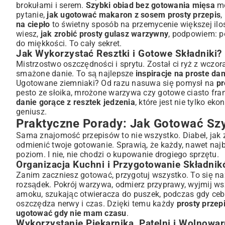
brokułami i serem.
Szybki obiad bez gotowania mięsa
mo
pytanie,
jak ugotować makaron z sosem prosty przepis
,
na ciepło
to świetny sposób na przemycenie większej iloś
wiesz,
jak zrobić prosty gulasz warzywny
, podpowiem: p
do miękkości. To cały sekret.
Jak Wykorzystać Resztki i Gotowe Składniki?
Mistrzostwo oszczędności i sprytu. Został ci ryż z wczo
smażone danie. To są najlepsze
inspiracje na proste dan
Ugotowane ziemniaki? Od razu nasuwa się pomysł na
pr
pesto ze słoika, mrożone warzywa czy gotowe ciasto fra
danie gorące z resztek jedzenia
, które jest nie tylko ek
geniusz.
Praktyczne Porady: Jak Gotować Szy
Sama znajomość przepisów to nie wszystko. Diabeł, jak 
odmienić twoje gotowanie. Sprawią, że każdy, nawet na
poziom. I nie, nie chodzi o kupowanie drogiego sprzętu.
Organizacja Kuchni i Przygotowanie Składni
Zanim zaczniesz gotować, przygotuj wszystko. To się 
rozsądek. Pokrój warzywa, odmierz przyprawy, wyjmij wsz
amoku, szukając otwieracza do puszek, podczas gdy cebula
oszczędza nerwy i czas. Dzięki temu każdy
prosty przep
ugotować gdy nie mam czasu
.
Wykorzystanie Piekarnika, Patelni i Wolnowa