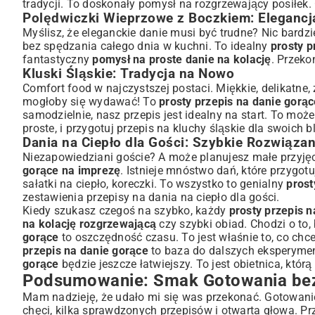
tradycji. To doskonały pomysł na rozgrzewający posiłek
Polędwiczki Wieprzowe z Boczkiem: Elegancja
Myślisz, że eleganckie danie musi być trudne? Nic bard
bez spędzania całego dnia w kuchni. To idealny
prosty p
fantastyczny
pomysł na proste danie na kolację
. Przeko
Kluski Śląskie: Tradycja na Nowo
Comfort food w najczystszej postaci. Miękkie, delikatne, 
mogłoby się wydawać! To
prosty przepis na danie gorąc
samodzielnie, nasz przepis jest idealny na start. To moż
proste, i przygotuj
przepis na kluchy śląskie
dla swoich bl
Dania na Ciepło dla Gości: Szybkie Rozwiązan
Niezapowiedziani goście? A może planujesz małe przyjęc
gorące na imprezę
. Istnieje mnóstwo dań, które przygot
sałatki na ciepło, koreczki. To wszystko to genialny
prost
zestawienia
przepisy na dania na ciepło dla gości
.
Kiedy szukasz czegoś na szybko, każdy
prosty przepis n
na kolację rozgrzewającą
czy szybki obiad. Chodzi o to,
gorące
to oszczędność czasu. To jest właśnie to, co ch
przepis na danie gorące
to baza do dalszych eksperymen
gorące
będzie jeszcze łatwiejszy. To jest obietnica, którą
Podsumowanie: Smak Gotowania bez
Mam nadzieję, że udało mi się was przekonać. Gotowani
chęci, kilka sprawdzonych przepisów i otwarta głowa. Prz