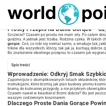
MARIUSZ ŁAMAGA
05.10.2025
BIZNES
Prosty Przepis na Danie Gorące – Sz
Szczerze? Czasem po prostu nie mam siły. Po całym dniu p
godziny. A jednak jeść trzeba. Rodzina czeka. W takich 
gorące
. Coś, co robi się niemal samo, a smakuje tak, jak
trików dla wszystkich, którzy, tak jak ja, kochają dobrze
Bo znalezienie idealnego przepisu to czasem jak wygran
Spis treści
Wprowadzenie: Odkryj Smak Szybkic
Wprowadzenie: Odkryj Smak Szybkich i Pysznych Dań G
Dlaczego Proste Dania Gorące Powinny Znaleźć Się w 
Zapomnijcie o skomplikowanych listach składników, któ
instrukcjami, które brzmią jak plan budowy promu kos
Oszczędność Czasu bez Kompromisów na Smaku
bramą do kulinarnej przygody, a nie przykrym obowiązkie
Zdrowe Odżywianie bez Wysiłku
Czasem nawet w kwadrans! Brzmi dobrze? Bo jest jeszcze 
Radość z Gotowania dla Każdego
waszym codziennym koszmarem.
Kluczowe Elementy Prostej Kuchni: Co Sprawia, że Przep
Dlaczego Proste Dania Gorące Powi