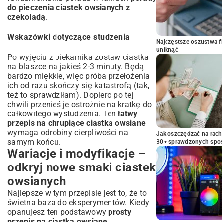
do pieczenia ciastek owsianych z
czekoladą
.
Wskazówki dotyczące studzenia
Najczęstsze oszustwa f
uniknąć
Po wyjęciu z piekarnika zostaw ciastka
na blaszce na jakieś 2-3 minuty. Będą
bardzo miękkie, więc próba przełożenia
ich od razu skończy się katastrofą (tak,
też to sprawdziłam). Dopiero po tej
chwili przenieś je ostrożnie na kratkę do
całkowitego wystudzenia. Ten
łatwy
przepis na chrupiące ciastka owsiane
wymaga odrobiny cierpliwości na
Jak oszczędzać na rac
samym końcu.
30+ sprawdzonych sp
Wariacje i modyfikacje –
odkryj nowe smaki ciastek
owsianych
Najlepsze w tym przepisie jest to, że to
świetna baza do eksperymentów. Kiedy
opanujesz ten podstawowy
prosty
przepis na ciastka owsiane