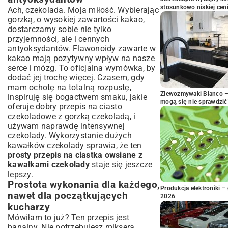
stosunkowo niskiej cen
Ach, czekolada. Moja miłość. Wybierając
gorzką, o wysokiej zawartości kakao,
dostarczamy sobie nie tylko
przyjemności, ale i cennych
antyoksydantów. Flawonoidy zawarte w
kakao mają pozytywny wpływ na nasze
serce i mózg. To oficjalna wymówka, by
dodać jej trochę więcej. Czasem, gdy
mam ochotę na totalną rozpustę,
Zlewozmywaki Blanco – 
inspiruję się bogactwem smaku, jakie
mogą się nie sprawdzić
oferuje dobry
przepis na ciasto
czekoladowe z gorzką czekoladą
, i
używam naprawdę intensywnej
czekolady. Wykorzystanie dużych
kawałków czekolady sprawia, że ten
prosty przepis na ciastka owsiane z
kawałkami czekolady
staje się jeszcze
lepszy.
Prostota wykonania dla każdego,
Produkcja elektroniki – 
nawet dla początkujących
2026
kucharzy
Mówiłam to już? Ten przepis jest
banalny. Nie potrzebujesz miksera