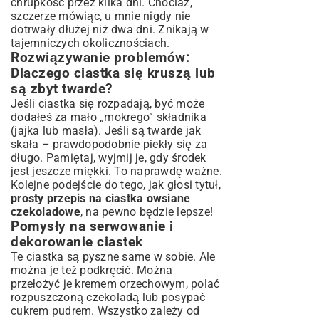
chrupkość przez kilka dni. Chociaż,
szczerze mówiąc, u mnie nigdy nie
dotrwały dłużej niż dwa dni. Znikają w
tajemniczych okolicznościach.
Rozwiązywanie problemów:
Dlaczego ciastka się kruszą lub
są zbyt twarde?
Jeśli ciastka się rozpadają, być może
dodałeś za mało „mokrego” składnika
(jajka lub masła). Jeśli są twarde jak
skała – prawdopodobnie piekły się za
długo. Pamiętaj, wyjmij je, gdy środek
jest jeszcze miękki. To naprawdę ważne.
Kolejne podejście do tego, jak głosi tytuł,
prosty przepis na ciastka owsiane
czekoladowe
, na pewno będzie lepsze!
Pomysły na serwowanie i
dekorowanie ciastek
Te ciastka są pyszne same w sobie. Ale
można je też podkręcić. Można
przełożyć je kremem orzechowym, polać
rozpuszczoną czekoladą lub posypać
cukrem pudrem. Wszystko zależy od