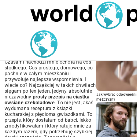
MARIUSZ ŁAMAGA
05.10.2025
SPORT
POPULARNE A
Prosty Przepis na Ciastka
Owsiane Czekoladowe –
Zrób Je Dziś!
Czasami nachodzi mnie ochota na coś
słodkiego. Coś prostego, domowego, co
pachnie w całym mieszkaniu i
przywołuje najlepsze wspomnienia. I
wiecie co? Najczęściej w takich chwilach
sięgam po ten jeden, jedyny, absolutnie
Jak wybrać odpowiedni 
niezawodny
prosty przepis na ciastka
mężczyzn?
owsiane czekoladowe
. To nie jest jakaś
wydumana receptura z książki
kucharskiej z pięcioma gwiazdkami. To
przepis, który dostałam od babci, lekko
zmodyfikowałam i który ratuje mnie za
każdym razem, gdy potrzebuję szybkiej