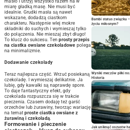
masło i utrzyj wszystko razem na w
miarę gładką masę. Nie musi być
idealnie. Grudki masła są nawet
wskazane, dodadzą ciastkom
Bambi status związku 
charakteru. Następnie wlej mokre
życiu miłosnym?
składniki do suchych i wymieszaj tylko
do połączenia. Nie mieszaj zbyt długo!
To klucz do sukcesu. Ten
prosty przepis
na ciastka owsiane czekoladowe
polega
na minimalizmie.
Dodawanie czekolady
Wyniki meczów piłki noż
Teraz najlepsza część. Wrzuć posiekaną
Historia
czekoladę. I wymieszaj delikatnie. Ja
lubię, gdy kawałki są naprawdę spore.
To daje fantastyczny efekt, gdy
czekolada rozpuszcza się w trakcie
pieczenia. Czasem dodaję też garść
orzechów lub żurawiny, tworząc wariację
na temat
proste ciastka owsiane z
żurawiną i czekoladą
.
Formowanie i pieczenie
Jak uniknąć oszustw h