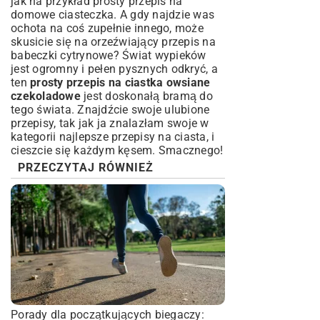
jak na przykład
prosty przepis na
domowe ciasteczka
. A gdy najdzie was
ochota na coś zupełnie innego, może
skusicie się na orzeźwiający
przepis na
babeczki cytrynowe
? Świat wypieków
jest ogromny i pełen pysznych odkryć, a
ten
prosty przepis na ciastka owsiane
czekoladowe
jest doskonałą bramą do
tego świata. Znajdźcie swoje ulubione
przepisy, tak jak ja znalazłam swoje w
kategorii
najlepsze przepisy na ciasta
, i
cieszcie się każdym kęsem. Smacznego!
PRZECZYTAJ RÓWNIEŻ
Porady dla początkujących biegaczy: