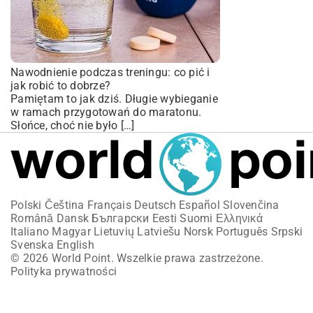
Nawodnienie podczas treningu: co pić i
jak robić to dobrze?
Pamiętam to jak dziś. Długie wybieganie
w ramach przygotowań do maratonu.
Słońce, choć nie było […]
Polski
Čeština
Français
Deutsch
Español
Slovenčina
Română
Dansk
Български
Eesti
Suomi
Ελληνικά
Italiano
Magyar
Lietuvių
Latviešu
Norsk
Português
Srpski
Svenska
English
© 2026 World Point. Wszelkie prawa zastrzeżone.
Polityka prywatności