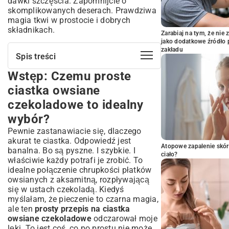
dawki szczęścia. Zapomnijcie o
skomplikowanych deserach. Prawdziwa
magia tkwi w prostocie i dobrych
składnikach.
Zarabiaj na tym, że ni
jako dodatkowe źródło 
zakładu
Spis treści
Wstęp: Czemu proste
Wstęp: Czemu proste ciastka owsiane
czekoladowe to idealny wybór?
ciastka owsiane
Szybki deser na każdą okazję
czekoladowe to idealny
Zdrowa alternatywa dla słodkości
wybór?
Dlaczego warto upiec ciastka owsiane z
czekoladą?
Pewnie zastanawiacie się, dlaczego
akurat te ciastka. Odpowiedź jest
Bogactwo składników odżywczych w
Atopowe zapalenie skór
banalna. Bo są pyszne. I szybkie. I
płatkach owsianych
ciało?
właściwie każdy potrafi je zrobić. To
Czekolada – rozkosz dla podniebienia i
idealne połączenie chrupkości płatków
źródło antyoksydantów
owsianych z aksamitną, rozpływającą
Prostota wykonania dla każdego, nawet
się w ustach czekoladą. Kiedyś
dla początkujących kucharzy
myślałam, że pieczenie to czarna magia,
Niezawodny przepis na proste ciastka
ale ten
prosty przepis na ciastka
owsiane czekoladowe – krok po kroku
owsiane czekoladowe
odczarował moje
Potrzebne składniki – lista zakupów
lęki. To jest coś, co po prostu nie może