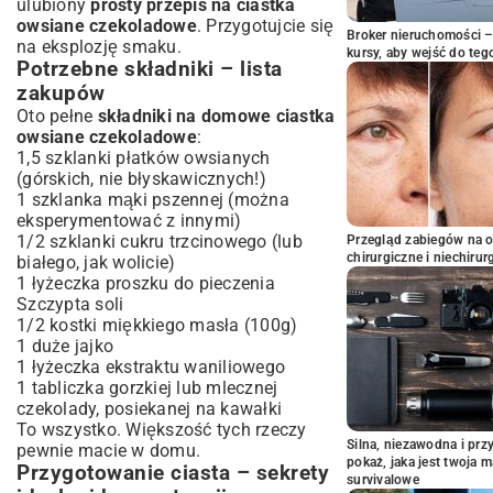
ulubiony
prosty przepis na ciastka
owsiane czekoladowe
. Przygotujcie się
Broker nieruchomości – 
na eksplozję smaku.
kursy, aby wejść do teg
Potrzebne składniki – lista
zakupów
Oto pełne
składniki na domowe ciastka
owsiane czekoladowe
:
1,5 szklanki płatków owsianych
(górskich, nie błyskawicznych!)
1 szklanka mąki pszennej (można
eksperymentować z innymi)
1/2 szklanki cukru trzcinowego (lub
Przegląd zabiegów na 
chirurgiczne i niechirur
białego, jak wolicie)
1 łyżeczka proszku do pieczenia
Szczypta soli
1/2 kostki miękkiego masła (100g)
1 duże jajko
1 łyżeczka ekstraktu waniliowego
1 tabliczka gorzkiej lub mlecznej
czekolady, posiekanej na kawałki
To wszystko. Większość tych rzeczy
Silna, niezawodna i pr
pewnie macie w domu.
pokaż, jaka jest twoja 
Przygotowanie ciasta – sekrety
survivalowe