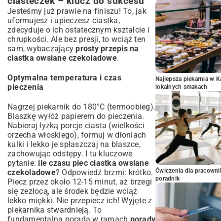
ciasteczek – klucz do sukcesu
Jesteśmy już prawie na finiszu! To, jak
uformujesz i upieczesz ciastka,
zdecyduje o ich ostatecznym kształcie i
chrupkości. Ale bez presji, to wciąż ten
sam, wybaczający
prosty przepis na
ciastka owsiane czekoladowe
.
Optymalna temperatura i czas
Najlepsza piekarnia w 
pieczenia
lokalnych smakach
Nagrzej piekarnik do 180°C (termoobieg).
Blaszkę wyłóż papierem do pieczenia.
Nabieraj łyżką porcje ciasta (wielkości
orzecha włoskiego), formuj w dłoniach
kulki i lekko je spłaszczaj na blaszce,
zachowując odstępy. I tu kluczowe
pytanie:
ile czasu piec ciastka owsiane
Ćwiczenia dla pracown
czekoladowe
? Odpowiedź brzmi: krótko.
poradnik
Piecz przez około 12-15 minut, aż brzegi
się zezłocą, ale środek będzie wciąż
lekko miękki. Nie przepiecz ich! Wyjęte z
piekarnika stwardnieją. To
fundamentalna porada w ramach
porady