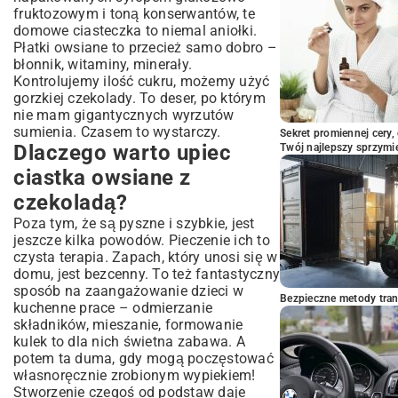
fruktozowym i toną konserwantów, te
czekoladowych!
domowe ciasteczka to niemal aniołki.
Płatki owsiane to przecież samo dobro –
błonnik, witaminy, minerały.
Kontrolujemy ilość cukru, możemy użyć
gorzkiej czekolady. To deser, po którym
nie mam gigantycznych wyrzutów
sumienia. Czasem to wystarczy.
Sekret promiennej cery,
Dlaczego warto upiec
Twój najlepszy sprzymi
ciastka owsiane z
czekoladą?
Poza tym, że są pyszne i szybkie, jest
jeszcze kilka powodów. Pieczenie ich to
czysta terapia. Zapach, który unosi się w
domu, jest bezcenny. To też fantastyczny
sposób na zaangażowanie dzieci w
Bezpieczne metody trans
kuchenne prace – odmierzanie
składników, mieszanie, formowanie
kulek to dla nich świetna zabawa. A
potem ta duma, gdy mogą poczęstować
własnoręcznie zrobionym wypiekiem!
Stworzenie czegoś od podstaw daje