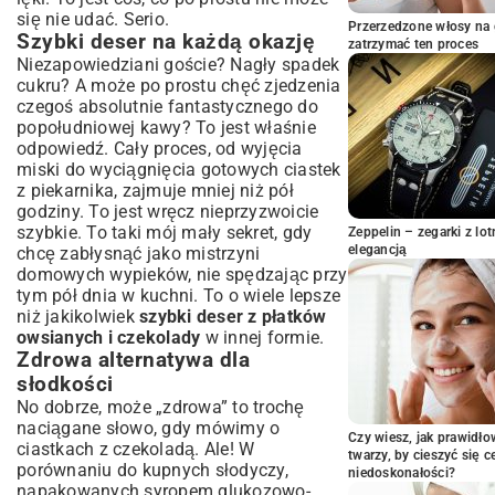
się nie udać. Serio.
Przygotowanie ciasta – sekrety idealnej
Przerzedzone włosy na 
konsystencji
Szybki deser na każdą okazję
zatrzymać ten proces
Formowanie i pieczenie ciasteczek – klucz
Niezapowiedziani goście? Nagły spadek
do sukcesu
cukru? A może po prostu chęć zjedzenia
czegoś absolutnie fantastycznego do
Wariacje i modyfikacje – odkryj nowe
popołudniowej kawy? To jest właśnie
smaki ciastek owsianych
odpowiedź. Cały proces, od wyjęcia
Ciastka owsiane czekoladowe bez cukru –
miski do wyciągnięcia gotowych ciastek
zdrowsza wersja
z piekarnika, zajmuje mniej niż pół
Wegańskie i bezglutenowe ciastka owsiane
godziny. To jest wręcz nieprzyzwoicie
z czekoladą
szybkie. To taki mój mały sekret, gdy
Zeppelin – zegarki z l
Dodatki, które odmienią Twoje ciastka:
elegancją
chcę zabłysnąć jako mistrzyni
orzechy, suszone owoce, przyprawy
domowych wypieków, nie spędzając przy
Praktyczne porady i najczęściej
tym pół dnia w kuchni. To o wiele lepsze
zadawane pytania
niż jakikolwiek
szybki deser z płatków
owsianych i czekolady
Jak przechowywać ciastka owsiane, żeby
w innej formie.
zachowały świeżość?
Zdrowa alternatywa dla
Rozwiązywanie problemów: Dlaczego
słodkości
ciastka się kruszą lub są zbyt twarde?
No dobrze, może „zdrowa” to trochę
Pomysły na serwowanie i dekorowanie
naciągane słowo, gdy mówimy o
Czy wiesz, jak prawidł
ciastek
ciastkach z czekoladą. Ale! W
twarzy, by cieszyć się 
porównaniu do kupnych słodyczy,
Podsumowanie: Twórz i ciesz się
niedoskonałości?
napakowanych syropem glukozowo-
smakiem prostych ciastek owsianych