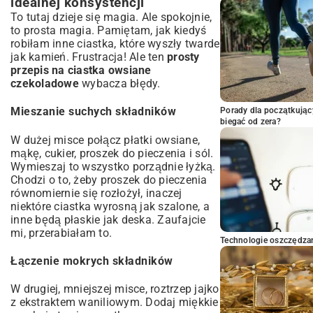
idealnej konsystencji
To tutaj dzieje się magia. Ale spokojnie,
to prosta magia. Pamiętam, jak kiedyś
robiłam inne ciastka, które wyszły twarde
jak kamień. Frustracja! Ale ten
prosty
przepis na ciastka owsiane
czekoladowe
wybacza błędy.
Mieszanie suchych składników
Porady dla początkując
biegać od zera?
W dużej misce połącz płatki owsiane,
mąkę, cukier, proszek do pieczenia i sól.
Wymieszaj to wszystko porządnie łyżką.
Chodzi o to, żeby proszek do pieczenia
równomiernie się rozłożył, inaczej
niektóre ciastka wyrosną jak szalone, a
inne będą płaskie jak deska. Zaufajcie
mi, przerabiałam to.
Technologie oszczędzan
Łączenie mokrych składników
W drugiej, mniejszej misce, roztrzep jajko
z ekstraktem waniliowym. Dodaj miękkie