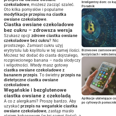
Inteligentny dom: co k
czekoladowe
, możesz zacząć szaleć.
Poradnik
Oto kilka pomysłów i popularne
modyfikacje przepisu na ciastka
owsiane czekoladowe
.
Ciastka owsiane czekoladowe
bez cukru – zdrowsza wersja
Szukasz opcji
zdrowe ciastka owsiane
czekoladowe bez cukru
? Nic
prostszego. Zamiast cukru użyj
erytrytolu lub ksylitolu w tej samej ilości.
Biznesowe zastosowani
korzyściach i wdrożeni
Możesz też dodać do ciasta dojrzałego,
rozgniecionego banana – nada słodyczy
i wilgotności. Wtedy masz gotowy
ciastka owsiane czekoladowe z
bananem przepis
. To świetny
przepis na
dietetyczne ciastka owsiane
czekoladowe
.
Wegańskie i bezglutenowe
ciastka owsiane z czekoladą
Aplikacje ułatwiające c
A co z alergikami? Proszę bardzo. Aby
po cyfrowych pomocni
uzyskać
przepis na wegańskie ciastka
owsiane czekoladowe
, zastąp masło
olejem kokosowym (w tej samej ilości), a