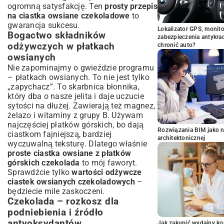
ogromną satysfakcję. Ten
prosty przepis
na ciastka owsiane czekoladowe
to
gwarancja sukcesu.
Lokalizator GPS, monito
Bogactwo składników
zabezpieczenia antykra
odżywczych w płatkach
chronić auto?
owsianych
Nie zapominajmy o gwieździe programu
– płatkach owsianych. To nie jest tylko
„zapychacz”. To skarbnica błonnika,
który dba o nasze jelita i daje uczucie
sytości na dłużej. Zawierają też magnez,
żelazo i witaminy z grupy B. Używam
najczęściej płatków górskich, bo dają
Rozwiązania BIM jako n
ciastkom fajniejszą, bardziej
architektonicznej
wyczuwalną teksturę. Dlatego właśnie
proste ciastka owsiane z płatków
górskich czekolada
to mój faworyt.
Sprawdźcie tylko
wartości odżywcze
ciastek owsianych czekoladowych
–
będziecie mile zaskoczeni.
Czekolada – rozkosz dla
podniebienia i źródło
antyoksydantów
Jak zakupić wydajny ko