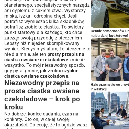
planetarnego, specjalistycznych narzędzi
ani dyplomu z cukiernictwa. Wystarczy
miska, łyżka i odrobina chęci. Jeśli
potrafisz wymieszać kilka składników,
potrafisz zrobić te ciastka. To świetny
Cennik samochodów Por
punkt startowy dla każdego, kto chce
najbardziej budżetowe?
zacząć swoją przygodę z pieczeniem.
Lepszy niż niejeden skomplikowany
wypiek. Kiedyś myślałam, że pieczenie to
nie dla mnie, ale ten
prosty przepis na
ciastka owsiane czekoladowe
zmienił
wszystko. To mój niezawodny sposób,
gdy pytają mnie,
jak zrobić szybkie
ciastka owsiane czekoladowe
.
Niezawodny przepis na
Hale przemysłowe a wyt
proste ciastka owsiane
inwestycji
czekoladowe – krok po
kroku
No dobrze, koniec gadania, czas na
konkrety. Oto on, w całej swojej
okazałości. Obiecuję, że to będzie wasz