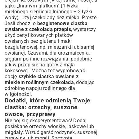
jajko „lnianym glutkiem” (1 łyżka
mielonego siemienia lnianego + 3 łyżki
wody). Użyj czekolady bez mleka. Proste.
Jeśli chodzi o
bezglutenowe ciastka
owsiane z czekoladą przepis
, wystarczy
użyć certyfikowanych płatków
owsianych bez glutenu i mąki
bezglutenowej, np. mieszanki lub samej
owsianej. Czasami, dla urozmaicenia,
sięgam po inne rozwiązania, podobnie
jak w
przepisie na gofry z mąki
kokosowej
. Można też wypróbować
opcję
szybkie ciastka owsiane z
mlekiem roślinnym czekolada
, dodając
odrobinę napoju roślinnego dla
wilgotności.
Dodatki, które odmienią Twoje
ciastka: orzechy, suszone
owoce, przyprawy
Nie bój się eksperymentować! Dodaj
posiekane orzechy włoskie, laskowe lub
migdały. Wrzuć garść rodzynek, suszonej
żurawiny lub moreli. Szczypta