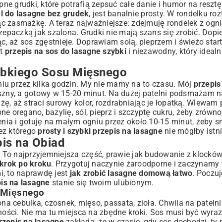
 grudki, które potrafią zepsuć całe danie i humor na resztę 
l do lasagne bez grudek
, jest banalnie prosty. W rondelku r
c zasmażkę. A teraz najważniejsze: zdejmuję rondelek z ogn
zepaczką jak szalona. Grudki nie mają szans się zrobić. Dopi
, aż sos zgęstnieje. Doprawiam solą, pieprzem i świeżo star
st
przepis na sos do lasagne szybki
i niezawodny, który idealn
ybkiego Sosu Mięsnego
iu przez kilka godzin. My nie mamy na to czasu. Mój
przepis
szny, a gotowy w 15-20 minut. Na dużej patelni podsmażam n
ę, aż straci surowy kolor, rozdrabniając je łopatką. Wlewam
ne oregano, bazylię, sól, pieprz i szczyptę cukru, żeby zrów
 i gotuję na małym ogniu przez około 10-15 minut, żeby s
bez którego
prosty i szybki przepis na lasagne
nie mógłby istni
pis na Obiad
To najprzyjemniejsza część, prawie jak budowanie z klocków
krok po kroku
. Przygotuj naczynie żaroodporne i zaczynamy 
mi, to naprawdę jest
jak zrobić lasagne domową łatwo
. Poczuj
pis na lasagne
stanie się twoim ulubionym.
 Mięsnego
 cebulka, czosnek, mięso, passata, zioła. Chwila na patelni
ości. Nie ma tu miejsca na zbędne kroki. Sos musi być wyrazi
przepis na lasagne
zakłada, że w czasie, gdy sos dochodzi, ty