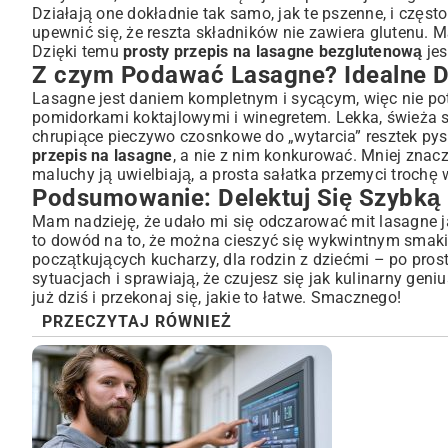
Działają one dokładnie tak samo, jak te pszenne, i czę
upewnić się, że reszta składników nie zawiera glutenu
Dzięki temu
prosty przepis na lasagne bezglutenową
jes
Z czym Podawać Lasagne? Idealne D
Lasagne jest daniem kompletnym i sycącym, więc nie potr
pomidorkami koktajlowymi i winegretem. Lekka, świeża 
chrupiące pieczywo czosnkowe do „wytarcia” resztek pys
przepis na lasagne
, a nie z nim konkurować. Mniej znacz
maluchy ją uwielbiają, a prosta sałatka przemyci trochę 
Podsumowanie: Delektuj Się Szybką 
Mam nadzieję, że udało mi się odczarować mit lasagne 
to dowód na to, że można cieszyć się wykwintnym smaki
początkujących kucharzy, dla rodzin z dziećmi – po prost
sytuacjach i sprawiają, że czujesz się jak kulinarny ge
już dziś i przekonaj się, jakie to łatwe. Smacznego!
PRZECZYTAJ RÓWNIEŻ