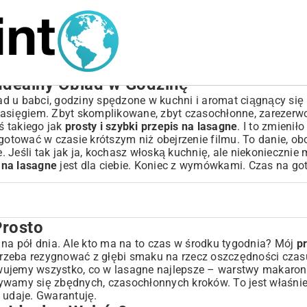
 Idealny Obiad w Godzinę
d u babci, godziny spędzone w kuchni i aromat ciągnący się
 zasięgiem. Zbyt skomplikowane, zbyt czasochłonne, zarezer
ś takiego jak
prosty i szybki przepis na lasagne
. I to zmienił
ygotować w czasie krótszym niż obejrzenie filmu. To danie, o
 Jeśli tak jak ja, kochasz włoską kuchnię, ale niekoniecznie
s na lasagne
jest dla ciebie. Koniec z wymówkami. Czas na go
Prosto
 na pół dnia. Ale kto ma na to czas w środku tygodnia? Mój
pr
 trzeba rezygnować z głębi smaku na rzecz oszczędności cza
ujemy wszystko, co w lasagne najlepsze – warstwy makaron
bywamy się zbędnych, czasochłonnych kroków. To jest właśni
ę udaje. Gwarantuję.