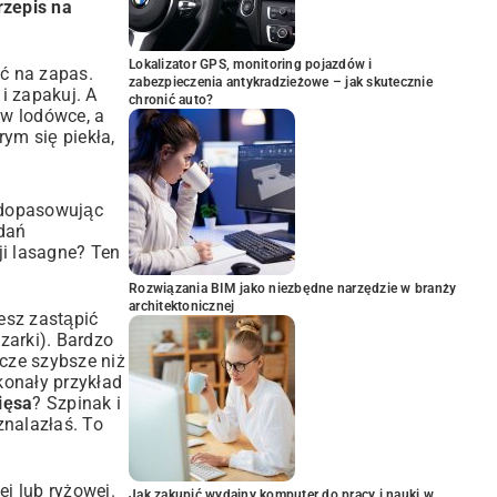
rzepis na
Lokalizator GPS, monitoring pojazdów i
ać na zapas.
zabezpieczenia antykradzieżowe – jak skutecznie
i zapakuj. A
chronić auto?
 w lodówce, a
rym się piekła,
 dopasowując
 dań
ji lasagne? Ten
Rozwiązania BIM jako niezbędne narzędzie w branży
architektonicznej
esz zastąpić
zarki). Bardzo
cze szybsze niż
konały przykład
ięsa
? Szpinak i
 znalazłaś. To
ej lub ryżowej.
Jak zakupić wydajny komputer do pracy i nauki w