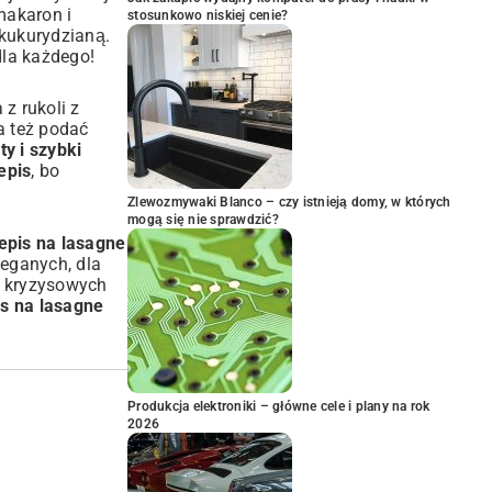
makaron i
stosunkowo niskiej cenie?
kukurydzianą.
dla każdego!
z rukoli z
a też podać
ty i szybki
epis
, bo
Zlewozmywaki Blanco – czy istnieją domy, w których
mogą się nie sprawdzić?
zepis na lasagne
eganych, dla
 w kryzysowych
is na lasagne
Produkcja elektroniki – główne cele i plany na rok
2026