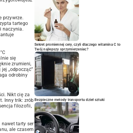
 przywrze.
zypta tartego
i naczynia.
antuje
Sekret promiennej cery, czyli dlaczego witamina C to
Twój najlepszy sprzymierzeniec?
0°C
lnie się
ęknie zrumieni,
j jej „odpocząć”
ga odrobiny
i. Nikt cię za
 Inny trik: zrób
Bezpieczne metody transportu dzieł sztuki
cja filozofii,
nawet tarty ser
anu, ale czasem