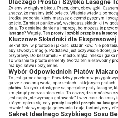
Dlaczego Prosta i Szybka Lasagne T
Jak Przyspieszyć Przygotowanie Szybkiego Sosu Mięsn
Lasagne Krok po Kroku: Prosty Przepis na Obiad
Żyjemy w ciągłym biegu. Praca, dom, obowiązki. Czasem o
znaczy, że musimy jeść byle co. Właśnie wtedy z pomoc
Przygotowanie Błyskawicznego Szybko Sosu Mięsnego
środku tygodnia, kiedy marzysz o czymś pysznym i sycą
Składanie Warstw – Idealna Kompozycja Smaków
goście. Zamiast panikować, wyciągasz składniki i w godz
Pieczenie do Perfekcji – Jak Długo i W Jakiej Temperaturze?
dnia. To genialne
danie na imprezę
, bo możesz je przygo
Triki i Porady na Jeszcze Szybszą Lasagne
lasagne
? Wątpię. Ten
prosty i szybki przepis na lasagne
Kluczowe Składniki dla Ekspresowej
Gotowe Półprodukty, Które Uratują Czas
Mrożenie i Odgrzewanie Lasagne – Praktyczne Wskazówki
Sekret tkwi w prostocie i jakości składników. Nie potrzeb
aby stworzyć magię. Podstawą jest oczywiście dobrej jak
Wariacje Lasagne: Alternatywy dla Każdego Smaku
przyprawy. Do beszamelu – masło, mąka, mleko i gałka mu
Lasagne Wegetariańska i Wegańska – Proste Opcje
To właśnie te proste elementy tworzą ten niezawodny
pro
Bezglutenowa Lasagne – Czy To Możliwe?
ma być łatwe i przyjemne.
Z czym Podawać Lasagne? Idealne Dodatki
Wybór Odpowiednich Płatów Makar
Podsumowanie: Delektuj Się Szybką i Prostą Lasagne
To jest game-changer. Prawdziwy przełom w przygotowy
garze z osoloną wodą, oparzeniach i sklejonych płatach.
płatów
. Na rynku dostępne są specjalne płaty lasagne, k
zmięknąć podczas pieczenia. To oszczędza mnóstwo czasu
jest napis „nie wymaga gotowania” i wrzucasz do koszyk
którym opiera się cały
prosty i szybki przepis na lasagn
również nie wymagają gotowania i dają fantastyczny efe
Sekret Idealnego Szybkiego Sosu 