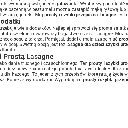
sto nie wymagają wstępnego gotowania. Wystarczy podmienić 
. Mąkę pszenną w beszamelu można zastąpić mąką ryżową lub 
t w zasięgu ręki. Mój
prosty i szybki przepis na lasagne
jest 
odatki
zebuje wielu dodatków. Najlepiej sprawdzi się prosta sałatka 
sałata świetnie zrównoważy bogactwo i ciężar lasagne. Możn
znego sosu z talerza. Pamiętaj, dodatki mają uzupełniać
pros
y więcej. Świetną opcją jest też
lasagne dla dzieci szybki prz
witamin.
i Prostą Lasagne
jako dania trudnego i czasochłonnego. Ten
prosty i szybki pr
em bez poświęcania całego popołudnia. Jest idealny dla zabi
u dla każdego. To jeden z tych przepisów, które ratują życie
niusz. Koniec z wymówkami. Wypróbuj ten
prosty i szybki przep