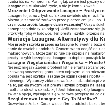
trzeba iść na kompromis. Pamiętaj, celem jest pyszny obi
lasagne
ma ci ułatwiać życie, a nie je komplikować.
Mrożenie i Odgrzewanie Lasagne – Praktycz
Lasagne to jedno z tych dań, które świetnie się mrozi. 
Można ją zamrozić zarówno przed pieczeniem, jak i po. Je
czy można zrobić lasagne dzień wcześniej
? Oczywiście!
następnego dnia tylko odgrzej. Jeśli zastanawiasz się,
j
przykrytą folią w lodówce. Ten
prosty i szybki przepis n
Wariacje Lasagne: Alternatywy dla
Mój
prosty i szybki przepis na lasagne
to świetna baza 
danie do swoich upodobań. Czasem warto odejść od klas
makaronowych. Może zainspiruje cię
przepis na makar
prosty i szybki przepis na lasagne
to dopiero początek ku
Lasagne Wegetariańska i Wegańska – Proste 
Nie jesz mięsa? Żaden problem! Istnieje fantastyczny
pr
czerwoną soczewicą, granulatem sojowym, albo mieszank
popularna jest
szybka lasagne ze szpinakiem i ricottą
– 
mięsnego. Wystarczy zblanszować szpinak, odcisnąć z wo
na to, jak elastyczny jest
prosty i szybki przepis na lasa
ricotta to strzał w dziesiątkę! Jeśli interesuje Cię
lasagne
świetna opcja, wpisująca się w
zdrowe przepisy na co dz
Bezglutenowa Lasagne – Czy To Możliwe?
Oczywiście, że tak! Coraz więcej firm produkuje bezglute