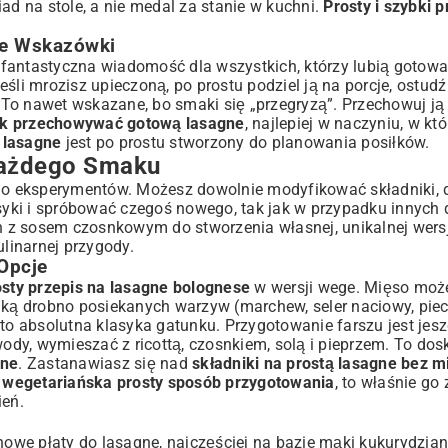
ad na stole, a nie medal za stanie w kuchni.
Prosty i szybki p
ne Wskazówki
To fantastyczna wiadomość dla wszystkich, którzy lubią gotow
śli mrozisz upieczoną, po prostu podziel ją na porcje, ostudź 
 To nawet wskazane, bo smaki się „przegryzą”. Przechowuj ją
ak przechowywać gotową lasagne
, najlepiej w naczyniu, w któ
a lasagne
jest po prostu stworzony do planowania posiłków.
 Każdego Smaku
do eksperymentów. Możesz dowolnie modyfikować składniki,
yki i spróbować czegoś nowego, tak jak w przypadku innych
on z sosem czosnkowym
do stworzenia własnej, unikalnej wers
linarnej przygody.
Opcje
osty przepis na lasagne bolognese
w wersji wege. Mięso moż
ą drobno posiekanych warzyw (marchew, seler naciowy, piec
to absolutna klasyka gatunku. Przygotowanie farszu jest jesz
dy, wymieszać z ricottą, czosnkiem, solą i pieprzem. To dos
gne
. Zastanawiasz się nad
składniki na prostą lasagne bez m
 wegetariańska prosty sposób przygotowania
, to właśnie go
ień
.
nowe płaty do lasagne, najczęściej na bazie mąki kukurydzian