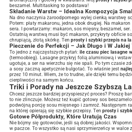
beszamel. Multitasking to podstawa!
Składanie Warstw – Idealna Kompozycja Sm
Na dno naczynia żaroodpornego wylej cienką warstwę s
Potem: płaty makaronu, jedna obok drugiej. Na makaron
sera. I powtarzamy: makaron, sos mięsny, beszamel, ser
Ostatnią warstwą musi być makaron, przykryty obficie 
chrupiącą, złotą skórkę. Ten
prosty i szybki przepis na l
Pieczenie do Perfekcji – Jak Długo i W Jakie
To jedno z najczęstszych pytań:
ile czasu piec lasagne 
(termoobieg). Lasagne przykryj folią aluminiową i wstaw 
ugotuje, a ser na wierzchu się nie spali. Po tym czasie zd
a sosy zaczną apetycznie bulgotać. To właśnie jest
najle
przez 10 minut. Wiem, że to trudne, ale dzięki temu będzie
cierpliwości na samym końcu.
Triki i Porady na Jeszcze Szybszą L
Chcesz jeszcze bardziej przyspieszyć proces? Proszę ba
to nie zlinczuje. Możesz też kupić gotowy sos beszamelowy
podwójną porcję sosu mięsnego i zamroź. Następnym raze
na której opierają się
szybkie przepisy
. Ten
prosty i szyb
Gotowe Półprodukty, Które Uratują Czas
Nie bójmy się gotowców, jeśli są dobrej jakości. Wspom
w paczce. To wszystko są nasi sprzymierzeńcy w walce z