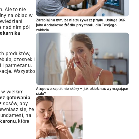
. Ale to nie
alny na obiad w
Zarabiaj na tym, że nie zużywasz prądu. Usługa DSR
owiedziani
jako dodatkowe źródło przychodu dla Twojego
a nad nim pół
zakładu
iekarnika
ych produktów,
bula, czosnek i
i i parmezanu.
kacje. Wszystko
Atopowe zapalenie skóry – jak okiełznać wymagające
 w wielkim
ciało?
bez gotowania
 z sosów, aby
ewniasz się, że
 fundament, na
akaronu
, które