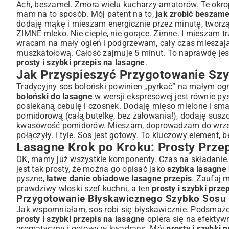
Ach, beszamel. Zmora wielu kucharzy-amatorów. Te okropne
mam na to sposób. Mój patent na to,
jak zrobić beszame
dodaję mąkę i mieszam energicznie przez minutę, tworzą
ZIMNE mleko. Nie ciepłe, nie gorące. Zimne. I mieszam tr
wracam na mały ogień i podgrzewam, cały czas mieszając
muszkatołową. Całość zajmuje 5 minut. To naprawdę je
prosty i szybki przepis na lasagne
.
Jak Przyspieszyć Przygotowanie Sz
Tradycyjny sos boloński powinien „pyrkać” na małym ogn
boloński do lasagne
w wersji ekspresowej jest równie py
posiekaną cebulę i czosnek. Dodaję mięso mielone i smaż
pomidorową (całą butelkę, bez żałowania!), dodaję suszo
kwasowość pomidorów. Mieszam, doprowadzam do wrzenia
połączyły. I tyle. Sos jest gotowy. To kluczowy element, 
Lasagne Krok po Kroku: Prosty Prze
OK, mamy już wszystkie komponenty. Czas na składanie. 
jest tak prosty, że można go opisać jako
szybka lasagne 
pyszne,
łatwe danie obiadowe lasagne przepis
. Zaufaj 
prawdziwy włoski szef kuchni, a ten
prosty i szybki prze
Przygotowanie Błyskawicznego Szybko Sosu
Jak wspomniałam, sos robi się błyskawicznie. Podsmażona
prosty i szybki przepis na lasagne
opiera się na efektywn
aromatyczny i gotowy w kwadrans. Mój
prosty i szybki 