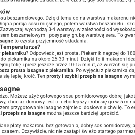
aków
osu beszamelowego. Dzięki temu dolna warstwa makaronu nie
 hojna porcja sosu mięsnego, potem warstwa beszamelu i szc
. Zazwyczaj wychodzą 3-4 warstwy, w zależności od wysokośc
sosem beszamelowym i posypany grubą warstwą sera. To gwar
asagne
to czysta przyjemność składania.
j Temperaturze?
w piekarniku
? Odpowiedź jest prosta. Piekarnik nagrzej do 18
do piekarnika na około 25-30 minut. Dzięki folii makaron idea
ejmij folię i piecz jeszcze przez 10-15 minut, aż wierzch się pi
psza prosta lasagne z piekarnika
. Po wyjęciu z piekarnika da
 się lepiej kroić. Ten
prosty i szybki przepis na lasagne
wyma
asagne
rdzo. Możesz użyć gotowego sosu pomidorowego dobrej jakośc
, chociaż domowy jest o niebo lepszy i robi się go w 5 minut.
m przygotowanie lasagne zajmie ci dosłownie chwilę. To esen
ki przepis na lasagne
można jeszcze bardziej uprościć.
niane płaty makaronu bez gotowania, dobry sos pomidorowy, a 
 czasem. Oczywiście, nic nie zastąpi świeżo startego parmez