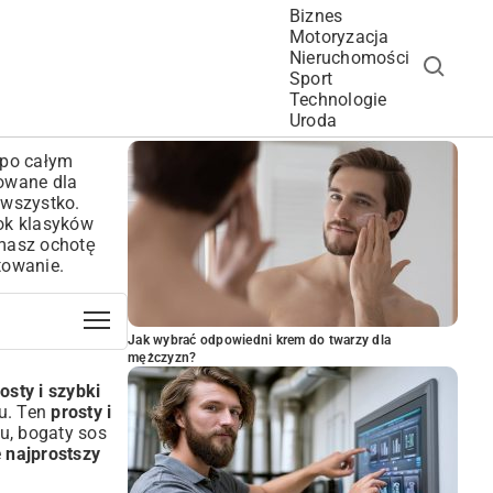
Biznes
Motoryzacja
Nieruchomości
Sport
Technologie
POPULARNE ARTYKUŁY
Uroda
 po całym
wowane dla
o wszystko.
bok klasyków
 masz ochotę
towanie.
Jak wybrać odpowiedni krem do twarzy dla
mężczyzn?
osty i szybki
su. Ten
prosty i
u, bogaty sos
e
najprostszy