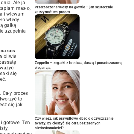
dnia. Ale ja
Przerzedzone włosy na głowie – jak skutecznie
oztapiam masło,
zatrzymać ten proces
ia i wlewam
ero wtedy
tą gałką
ie uzupełnia
 na sos
a oliwie
 passatę
Zeppelin – zegarki z lotniczą duszą i ponadczasową
noważyć
elegancją
maki się
eć.
. Cały proces
tworzyć to
esz się jak
Czy wiesz, jak prawidłowo dbać o oczyszczanie
 i gotowe. Ten
twarzy, by cieszyć się cerą bez żadnych
sty,
niedoskonałości?
 przygotowujesz