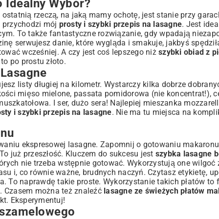
o Idealny Wybór?
ego
statnią rzeczą, na jaką mamy ochotę, jest stanie przy garach
ą przychodzi mój
prosty i szybki przepis na lasagne
. Jest ide
cym. To także fantastyczne rozwiązanie, gdy wpadają niezap
inę serwujesz danie, które wygląda i smakuje, jakbyś spędził
tować wcześniej. A czy jest coś lepszego niż
szybki obiad z p
to po prostu złoto.
 Lasagne
ujesz listy długiej na kilometr. Wystarczy kilka dobrze dobran
ości mięso mielone, passata pomidorowa (nie koncentrat!), ce
szkatołowa. I ser, dużo sera! Najlepiej mieszanka mozzarell
sty i szybki przepis na lasagne
. Nie ma tu miejsca na kompli
onu
waniu ekspresowej lasagne. Zapomnij o gotowaniu makaronu
 To już przeszłość. Kluczem do sukcesu jest
szybka lasagne 
tórych nie trzeba wstępnie gotować. Wykorzystują one wilgoć
 i, co równie ważne, brudnych naczyń. Czytasz etykietę, up
a. To naprawdę takie proste. Wykorzystanie takich płatów to
e
. Czasem można też znaleźć
lasagne ze świeżych płatów m
kt. Eksperymentuj!
Beszamelowego