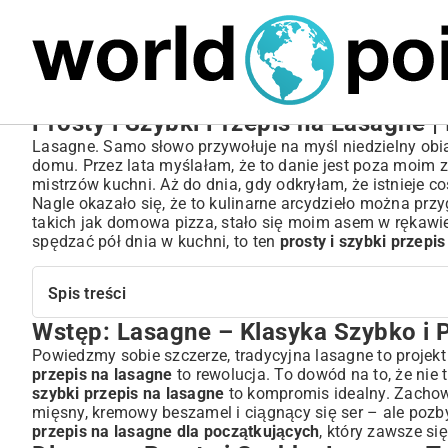
MARIUSZ ŁAMAGA
05.10.2025
BIZNES
Prosty i Szybki Przepis na Lasagne |
Lasagne. Samo słowo przywołuje na myśl niedzielny obia
domu. Przez lata myślałam, że to danie jest poza moim
mistrzów kuchni. Aż do dnia, gdy odkryłam, że istnieje co
Nagle okazało się, że to kulinarne arcydzieło można prz
takich jak domowa pizza, stało się moim asem w rękawie.
spędzać pół dnia w kuchni, to ten
prosty i szybki przepi
Spis treści
Wstęp: Lasagne – Klasyka Szybko i 
Wstęp: Lasagne – Klasyka Szybko i Prosto
Dlaczego Prosta i Szybka Lasagne To Idealny Wybór?
Powiedzmy sobie szczerze, tradycyjna lasagne to projekt
przepis na lasagne
to rewolucja. To dowód na to, że nie
Kluczowe Składniki dla Ekspresowej Lasagne
szybki przepis na lasagne
to kompromis idealny. Zachow
Wybór Odpowiednich Płatów Makaronu
mięsny, kremowy beszamel i ciągnący się ser – ale poz
Sekret Idealnego Szybkiego Sosu Beszamelowego
przepis na lasagne dla początkujących
, który zawsze si