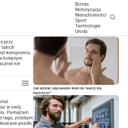
Biznes
Motoryzacja
Nieruchomości
Sport
Technologie
POPULARNE ARTYKUŁY
Uroda
ie przy
 takich
jest kompromis,
ie kolejnym
acznie nie
Jak wybrać odpowiedni krem do twarzy dla
mężczyzn?
rial.
esz w swój
iała. Pamiętam
t tego, zrobiłam
ikowane posiłki.