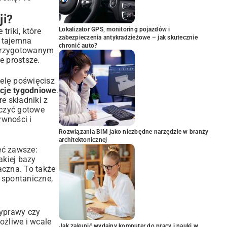
ji?
Lokalizator GPS, monitoring pojazdów i
riki, które
zabezpieczenia antykradzieżowe – jak skutecznie
a tajemna
chronić auto?
ć przygotowanym
e prostsze.
ielę poświęcisz
acje tygodniowe
.
re składniki z
czyć gotowe
wności i
Rozwiązania BIM jako niezbędne narzędzie w branży
architektonicznej
eć zawsze:
akiej bazy
czna. To także
a spontaniczne,
zyprawy czy
ożliwe i wcale
Jak zakupić wydajny komputer do pracy i nauki w