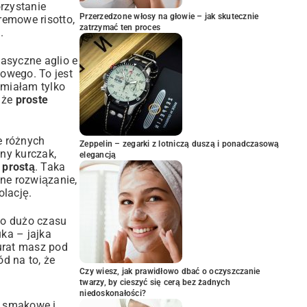
rzystanie
Przerzedzone włosy na głowie – jak skutecznie
remowe risotto,
zatrzymać ten proces
.
lasyczne aglio e
kowego. To jest
 miałam tylko
 że
proste
e różnych
Zeppelin – zegarki z lotniczą duszą i ponadczasową
any kurczak,
elegancją
 prostą
. Taka
lne rozwiązanie,
olację.
co dużo czasu
ka – jajka
urat masz pod
d na to, że
Czy wiesz, jak prawidłowo dbać o oczyszczanie
twarzy, by cieszyć się cerą bez żadnych
niedoskonałości?
e smakowe i