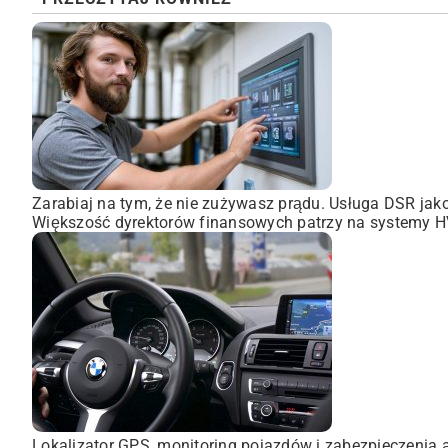
Zarabiaj na tym, że nie zużywasz prądu. Usługa DSR ja
Większość dyrektorów finansowych patrzy na systemy HVA
Lokalizator GPS, monitoring pojazdów i zabezpieczenia 