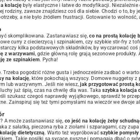
na kolację
były elastyczne i łatwe do modyfikacji. Niezależnie 
ej rodziny, zawsze znajdziesz coś dla siebie. Chodzi o to, by j
rzeby, a nie było źródłem frustracji. Gotowanie to wolność, 
o
i być skomplikowana. Zastanawiasz się,
co na prostą kolację 
we curry z ciecierzycą i szpinakiem, czy szybkie stir-fry z to
ystarczy kilka podstawowych składników, by wyczarować coś
cję z warzywami
, gdzie główną rolę grają sezonowe produkty. 
cję ze szpinakiem
. Pycha!
e. Trzeba pogodzić różne gusta i jednocześnie zadbać o wart
sy na kolację
, które pokochają wszyscy. Domowe nuggetsy z p
ym lub warzywnym. Jeśli nie wiesz,
jak przygotować prostą ko
luchy już śpią, czas na chwilę dla was. Taka
szybka kolacja 
eśli szukasz czegoś naprawdę wyjątkowego, sprawdź te
przep
żne. Zainspiruj się też tymi
pomysłami na wieczór we dwoje
al
ór
em? A może zastanawiasz się,
co jeść na kolację żeby schudną
aka z sałatką, pieczona ryba z ziołami i szparagami, czy zupa
kolację dietetyczną
. Warto też wypróbować
szybkie pomysły n
ajkiem. Takie posiłki są sycące, pyszne i pomagają dbać o syl