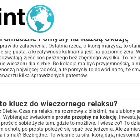
e i Smaczne Pomysły na Każdą Okazję
spraw do załatwienia. Ostatnia rzecz, o której marzysz, to stan
się pusta, a kreatywność kulinarna jest na poziomie zera. W
e pozwalają zjeść coś pysznego bez zbędnego wysiłku. To nie 
anie wieczoru dla siebie. Bo kolacja ma być przyjemnością, a n
noszą najwięcej radości, a te pomysły to dowód na to, że sm
anadrzu kilka sprawdzonych patentów.
 to klucz do wieczornego relaksu?
nego relaksu?
Ciebie. Czas na relaks, na rozmowę z bliskimi, na ulubiony se
le. Wybierając świadomie
proste przepisy na kolację
, inwestuj
rościć sobie życie tam, gdzie to możliwe. I wiesz co? To dz
m ochotę po prostu położyć się spać bez jedzenia. Ale zamias
ja i smak? Bezbłędne. To właśnie ta siła, którą dają nieskompl