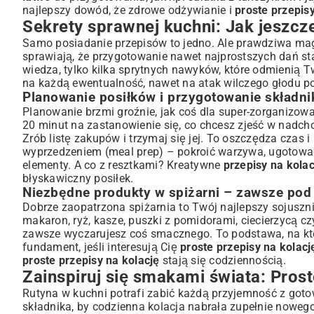
najlepszy dowód, że zdrowe odżywianie i
proste przepisy
Sekrety sprawnej kuchni: Jak jeszcze
Samo posiadanie przepisów to jedno. Ale prawdziwa magia
sprawiają, że przygotowanie nawet najprostszych dań staj
wiedza, tylko kilka sprytnych nawyków, które odmienią T
na każdą ewentualność, nawet na atak wilczego głodu p
Planowanie posiłków i przygotowanie składn
Planowanie brzmi groźnie, jak coś dla super-zorganizowan
20 minut na zastanowienie się, co chcesz zjeść w nadc
Zrób listę zakupów i trzymaj się jej. To oszczędza czas i
wyprzedzeniem (meal prep) – pokroić warzywa, ugotowa
elementy. A co z resztkami? Kreatywne
przepisy na kolac
błyskawiczny posiłek.
Niezbędne produkty w spiżarni – zawsze pod
Dobrze zaopatrzona spiżarnia to Twój najlepszy sojuszn
makaron, ryż, kasze, puszki z pomidorami, ciecierzycą czy
zawsze wyczarujesz coś smacznego. To podstawa, na któr
fundament, jeśli interesują Cię
proste przepisy na kolac
proste przepisy na kolację
stają się codziennością.
Zainspiruj się smakami świata: Prost
Rutyna w kuchni potrafi zabić każdą przyjemność z got
składnika, by codzienna kolacja nabrała zupełnie nowe