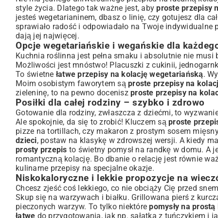
style życia. Dlatego tak ważne jest, aby
proste przepisy 
jesteś wegetarianinem, dbasz o linię, czy gotujesz dla cał
sprawiało radość i odpowiadało na Twoje indywidualne pot
dają jej najwięcej.
Opcje wegetariańskie i wegańskie dla każdeg
Kuchnia roślinna jest pełna smaku i absolutnie nie mus
Możliwości jest mnóstwo! Placuszki z cukinii, jednogarnko
To świetne
łatwe przepisy na kolację wegetariańską
. W
Moim osobistym faworytem są
proste przepisy na kola
zieleninę, to na pewno docenisz
proste przepisy na kola
Posiłki dla całej rodziny – szybko i zdrowo
Gotowanie dla rodziny, zwłaszcza z dziećmi, to wyzwani
Ale spokojnie, da się to zrobić! Kluczem są
proste przepi
pizze na tortillach, czy makaron z prostym sosem mięsn
dzieci
, postaw na klasykę w zdrowszej wersji. A kiedy ma
prosty przepis
to świetny pomysł na randkę w domu. A j
romantyczną kolację
. Bo dbanie o relację jest równie wa
kulinarne przepisy na specjalne okazje
.
Niskokaloryczne i lekkie propozycje na wiecz
Chcesz zjeść coś lekkiego, co nie obciąży Cię przed sn
Skup się na warzywach i białku. Grillowana pierś z kurcz
pieczonych warzyw. To tylko niektóre
pomysły na prostą 
łatwe
do przygotowania, jak np. sałatka z tuńczykiem i j