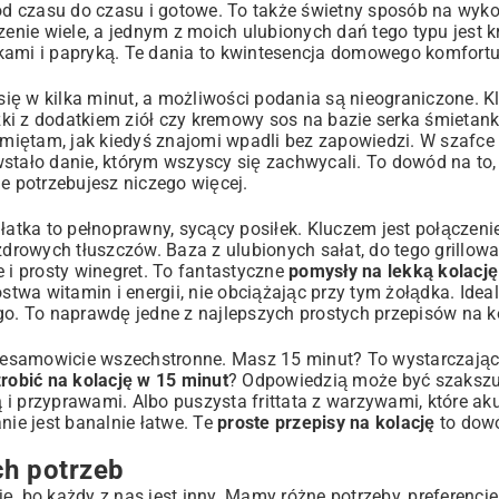
od czasu do czasu i gotowe. To także świetny sposób na wyko
zenie wiele, a jednym z moich ulubionych dań tego typu jest k
rkami i papryką
. Te dania to kwintesencja domowego komfortu
 się w kilka minut, a możliwości podania są nieograniczone. K
szki z dodatkiem ziół czy kremowy sos na bazie serka śmietan
amiętam, jak kiedyś znajomi wpadli bez zapowiedzi. W szafce
wstało danie, którym wszyscy się zachwycali. To dowód na to,
e potrzebujesz niczego więcej.
tka to pełnoprawny, sycący posiłek. Kluczem jest połączeni
zdrowych tłuszczów. Baza z ulubionych sałat, do tego grillow
 i prosty winegret. To fantastyczne
pomysły na lekką kolację
stwa witamin i energii, nie obciążając przy tym żołądka. Idea
go. To naprawdę jedne z najlepszych prostych przepisów na k
 niesamowicie wszechstronne. Masz 15 minut? To wystarczają
zrobić na kolację w 15 minut
? Odpowiedzią może być szakszu
przyprawami. Albo puszysta frittata z warzywami, które ak
nie jest banalnie łatwe. Te
proste przepisy na kolację
to dowó
ch potrzeb
ę, bo każdy z nas jest inny. Mamy różne potrzeby, preferencj