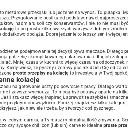
to niezdrowe przekąski lub jedzenie na wynos. To pułapka. M
iusza. Przygotowanie posiłku od podstaw, nawet najprostszego
cukrów, nadmiaru soli czy konserwantów. I nie, to nie musi być
kolację
to po prostu kilka świeżych warzyw z dobrym źródłem 
e dodatkowo obciąża. Dobre jedzenie to lepszy sen i więcej en
rzygotowanie kolacji?
. Codzienne podejmowanie tej decyzji bywa męczące. Dlatego
p
zeniem
nują potrzebę skomplikowanego planowania i długich zakupó
ałać. Mniej czasu w kuchni to więcej czasu na odpoczynek, 
gzotyki
ny. Kiedy wiesz, że pyszny i zdrowy posiłek dzieli Cię od zale
wdzone
proste przepisy na kolację
to inwestycja w Twój spokó
enne kolacje
zasu na gotowanie uczty po powrocie z pracy. Dlatego warto
e ręki
 same i zawsze wychodzą. To mogą być potrawy oparte na kilk
śli szukasz więcej inspiracji, sprawdź te
szybkie i smaczne
nie przykrym obowiązkiem. Poniżej znajdziesz kilka kategorii, 
kryjesz, jak niewiele trzeba, by stworzyć coś pysznego.
ują w jednym garnku, a Ty masz minimalną ilość zmywania. Ge
 czy sycące chili con (lub sin) carne to idealne
proste prze