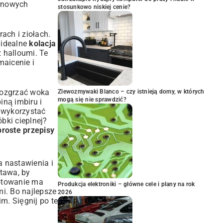
e nowych
stosunkowo niskiej cenie?
ach i ziołach.
o idealne
kolacja
 halloumi. Te
aicenie i
 rozgrzać woka
Zlewozmywaki Blanco – czy istnieją domy, w których
mogą się nie sprawdzić?
iną imbiru i
 wykorzystać
bki cieplnej?
proste przepisy
 nastawienia i
tawa, by
gotowanie ma
Produkcja elektroniki – główne cele i plany na rok
mi. Bo najlepsze
2026
m. Sięgnij po te