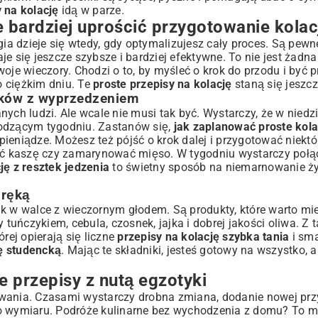
 na kolację
idą w parze.
 bardziej uprościć przygotowanie kolac
 dzieje się wtedy, gdy optymalizujesz cały proces. Są pewne t
e się jeszcze szybsze i bardziej efektywne. To nie jest żadn
woje wieczory. Chodzi o to, by myśleć o krok do przodu i by
o ciężkim dniu. Te
proste przepisy na kolację
staną się jeszcz
ików z wyprzedzeniem
ych ludzi. Ale wcale nie musi tak być. Wystarczy, że w niedz
hodzącym tygodniu. Zastanów się,
jak zaplanować proste kol
 pieniądze. Możesz też pójść o krok dalej i przygotować niektó
ć kaszę czy zamarynować mięso. W tygodniu wystarczy połą
ję z resztek jedzenia
to świetny sposób na niemarnowanie ży
 ręką
ik w walce z wieczornym głodem. Są produkty, które warto mi
 tuńczykiem, cebula, czosnek, jajka i dobrej jakości oliwa. Z t
ej opierają się liczne
przepisy na kolację szybka tania
i sma
ję studencką
. Mając te składniki, jesteś gotowy na wszystko, 
e przepisy z nutą egzotyki
owania. Czasami wystarczy drobna zmiana, dodanie nowej pr
go wymiaru. Podróże kulinarne bez wychodzenia z domu? To m