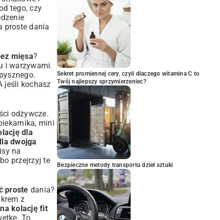
od tego, czy
edzenie
a proste dania
bez mięsa
?
fu i warzywami.
 pysznego.
Sekret promiennej cery, czyli dlaczego witamina C to
Twój najlepszy sprzymierzeniec?
A jeśli kochasz
ości odżywcze.
iekarnika, mini
lację dla
dla dwojga
isy na
bo przejrzyj te
Bezpieczne metody transportu dzieł sztuki
ć proste
dania?
 krem z
a kolację fit
wetkę. To