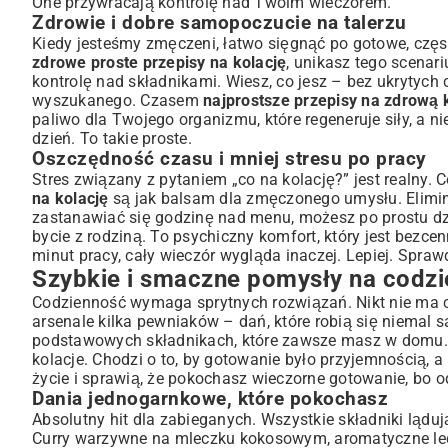
One przywracają kontrolę nad Twoim wieczorem.
Zdrowie i dobre samopoczucie na talerzu
Świeże sałatki jako pełnowartościowy posiłek
Kiedy jesteśmy zmęczeni, łatwo sięgnąć po gotowe, częs
Kolacje z jajek – klasyka w nowej odsłonie
zdrowe proste przepisy na kolację
, unikasz tego scenar
Proste kolacje dopasowane do Twoich potrzeb
kontrolę nad składnikami. Wiesz, co jesz – bez ukrytych 
Opcje wegetariańskie i wegańskie dla każdego
wyszukanego. Czasem
najprostsze przepisy na zdrową 
Posiłki dla całej rodziny – szybko i zdrowo
paliwo dla Twojego organizmu, które regeneruje siły, a ni
dzień. To takie proste.
Niskokaloryczne i lekkie propozycje na wieczór
Oszczędność czasu i mniej stresu po pracy
Sekrety sprawnej kuchni: Jak jeszcze bardziej uprościć p
Stres związany z pytaniem „co na kolację?” jest realny
Planowanie posiłków i przygotowanie składników z wyprzed
na kolację
są jak balsam dla zmęczonego umysłu. Elimi
Niezbędne produkty w spiżarni – zawsze pod ręką
zastanawiać się godzinę nad menu, możesz po prostu dzi
Zainspiruj się smakami świata: Proste przepisy z nutą e
bycie z rodziną. To psychiczny komfort, który jest bezcen
minut pracy, cały wieczór wygląda inaczej. Lepiej. Spra
Lekkie kolacje w stylu śródziemnomorskim
Szybkie i smaczne pomysły na codzi
Szybkie dania inspirowane kuchnią azjatycką
Codzienność wymaga sprytnych rozwiązań. Nikt nie ma c
Podsumowanie: Smaczna i prosta kolacja na wyciągnięci
arsenale kilka pewniaków – dań, które robią się niemal
podstawowych składnikach, które zawsze masz w domu. Je
kolacje
. Chodzi o to, by gotowanie było przyjemnością, a 
życie i sprawią, że pokochasz wieczorne gotowanie, bo od
Dania jednogarnkowe, które pokochasz
Absolutny hit dla zabieganych. Wszystkie składniki ląd
Curry warzywne na mleczku kokosowym, aromatyczne leczo