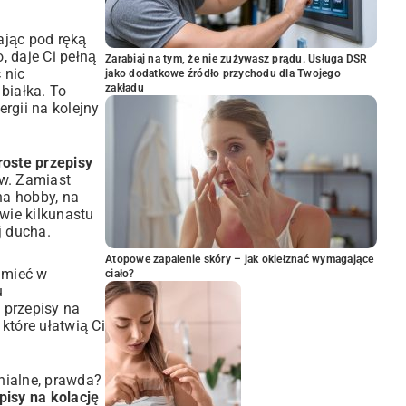
ając pod ręką
, daje Ci pełną
Zarabiaj na tym, że nie zużywasz prądu. Usługa DSR
 nic
jako dodatkowe źródło przychodu dla Twojego
zakładu
białka. To
ergii na kolejny
roste przepisy
w. Zamiast
na hobby, na
dwie kilkunastu
j ducha.
Atopowe zapalenie skóry – jak okiełznać wymagające
 mieć w
ciało?
u
 przepisy na
które ułatwią Ci
nialne, prawda?
pisy na kolację