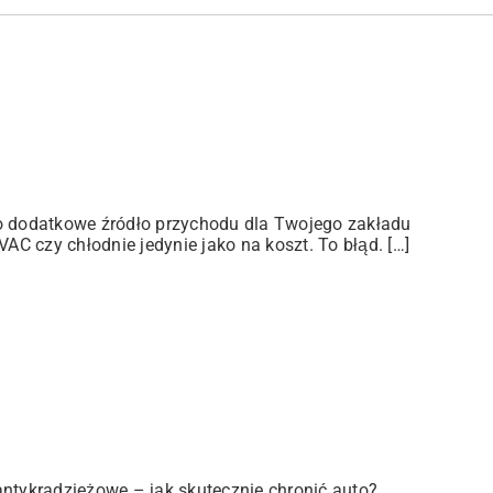
ko dodatkowe źródło przychodu dla Twojego zakładu
C czy chłodnie jedynie jako na koszt. To błąd. […]
antykradzieżowe – jak skutecznie chronić auto?