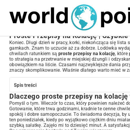
MARIUSZ ŁAMAGA
05.10.2025
BIZNES
Proste Przepisy na Kolację | Szybki
Koniec. Długi dzień w pracy, korki, niekończąca się lista 
garnkach. Znam to uczucie aż za dobrze. Lodówka wydaje 
chwilach ratunkiem są
proste przepisy na kolację
, któr
to strategia na przetrwanie w miejskiej dżungli i odzysk
obowiązkiem na liście. Czasami najzwyklejsze dania przy
znaczy skomplikowanie. Właśnie dlatego warto mieć w z
Spis treści
Dlaczego proste przepisy na kolację
Dlaczego proste przepisy na kolację to klucz do wieczor
Zdrowie i dobre samopoczucie na talerzu
Pomyśl o tym. Wieczór to czas, który powinien należeć do 
Gotowanie, które trwa godzinami, kradnie te cenne chwi
Oszczędność czasu i mniej stresu po pracy
spokój i dobre samopoczucie. To świadoma decyzja, by up
Szybkie i smaczne pomysły na codzienne kolacje
ten poniedziałek, kiedy po wyjątkowo ciężkim dniu miała
Dania jednogarnkowe, które pokochasz
szybką sałatkę. Zajęło mi to dziesięć minut. A satysfakc
Ekspresowe pasty i makarony