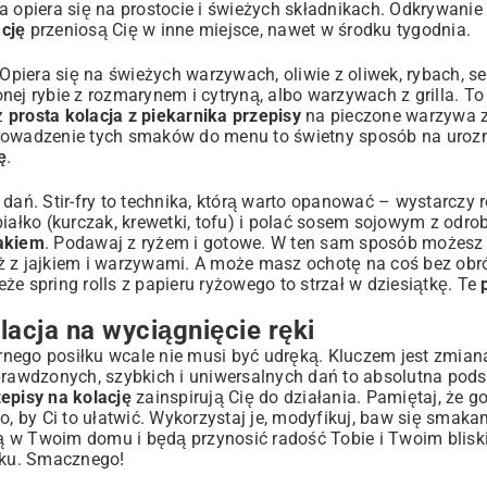
a opiera się na prostocie i świeżych składnikach. Odkrywani
ację
przeniosą Cię w inne miejsce, nawet w środku tygodnia.
iera się na świeżych warzywach, oliwie z oliwek, rybach, ser
zonej rybie z rozmarynem i cytryną, albo warzywach z grilla. T
ż
prosta kolacja z piekarnika przepisy
na pieczone warzywa z
prowadzenie tych smaków do menu to świetny sposób na urozm
ę
.
 dań. Stir-fry to technika, którą warto opanować – wystarczy
iałko (kurczak, krewetki, tofu) i polać sosem sojowym z odrob
zakiem
. Podawaj z ryżem i gotowe. W ten sam sposób możesz
ż z jajkiem i warzywami. A może masz ochotę na coś bez obró
że spring rolls z papieru ryżowego to strzał w dziesiątkę. Te
acja na wyciągnięcie ręki
nego posiłku wcale nie musi być udręką. Kluczem jest zmiana
sprawdzonych, szybkich i uniwersalnych dań to absolutna pods
zepisy na kolację
zainspirują Cię do działania. Pamiętaj, że 
o, by Ci to ułatwić. Wykorzystaj je, modyfikuj, baw się smaka
zą w Twoim domu i będą przynosić radość Tobie i Twoim bliski
łku. Smacznego!