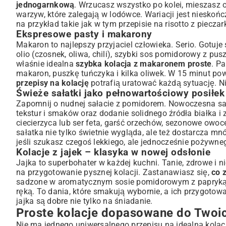
jednogarnkową
. Wrzucasz wszystko po kolei, mieszasz 
warzyw, które zalegają w lodówce. Wariacji jest nieskońc
na przykład takie jak w tym
przepisie na risotto z piecza
Ekspresowe pasty i makarony
Makaron to najlepszy przyjaciel człowieka. Serio. Gotuje
olio (czosnek, oliwa, chili), szybki sos pomidorowy z pu
właśnie idealna
szybka kolacja z makaronem proste
. P
makaron, puszkę tuńczyka i kilka oliwek. W 15 minut po
przepisy na kolację
potrafią uratować każdą sytuację. Ni
Świeże sałatki jako pełnowartościowy posiłek
Zapomnij o nudnej sałacie z pomidorem. Nowoczesna sała
tekstur i smaków oraz dodanie solidnego źródła białka i 
ciecierzyca lub ser feta, garść orzechów, sezonowe owoce
sałatka nie tylko świetnie wygląda, ale też dostarcza mnó
jeśli szukasz czegoś lekkiego, ale jednocześnie pożywne
Kolacje z jajek – klasyka w nowej odsłonie
Jajka to superbohater w każdej kuchni. Tanie, zdrowe i
na przygotowanie pysznej kolacji. Zastanawiasz się,
co 
sadzone w aromatycznym sosie pomidorowym z papryką i 
ręką. To dania, które smakują wybornie, a ich przygotowa
jajka są dobre nie tylko na śniadanie.
Proste kolacje dopasowane do Twoi
Nie ma jednego uniwersalnego przepisu na idealną kolacj