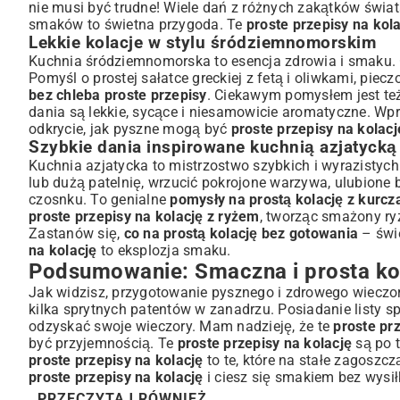
nie musi być trudne! Wiele dań z różnych zakątków świat
smaków to świetna przygoda. Te
proste przepisy na kol
Lekkie kolacje w stylu śródziemnomorskim
Kuchnia śródziemnomorska to esencja zdrowia i smaku. Op
Pomyśl o prostej sałatce greckiej z fetą i oliwkami, piec
bez chleba proste przepisy
. Ciekawym pomysłem jest te
dania są lekkie, sycące i niesamowicie aromatyczne. W
odkrycie, jak pyszne mogą być
proste przepisy na kolacj
Szybkie dania inspirowane kuchnią azjatycką
Kuchnia azjatycka to mistrzostwo szybkich i wyrazistych
lub dużą patelnię, wrzucić pokrojone warzywa, ulubione b
czosnku. To genialne
pomysły na prostą kolację z kurc
proste przepisy na kolację z ryżem
, tworząc smażony ry
Zastanów się,
co na prostą kolację bez gotowania
– świe
na kolację
to eksplozja smaku.
Podsumowanie: Smaczna i prosta kol
Jak widzisz, przygotowanie pysznego i zdrowego wieczor
kilka sprytnych patentów w zanadrzu. Posiadanie listy 
odzyskać swoje wieczory. Mam nadzieję, że te
proste pr
być przyjemnością. Te
proste przepisy na kolację
są po t
proste przepisy na kolację
to te, które na stałe zagoszc
proste przepisy na kolację
i ciesz się smakiem bez wysi
PRZECZYTAJ RÓWNIEŻ