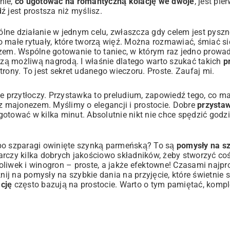
nie,
co ugotować na romantyczną kolację we dwoje
, jest pi
jest prostsza niż myślisz.
pólne działanie w jednym celu, zwłaszcza gdy celem jest pyszn
 małe rytuały, które tworzą więź. Można rozmawiać, śmiać si
razem. Wspólne gotowanie to taniec, w którym raz jedno prowadz
jszą możliwą nagrodą. I właśnie dlatego warto szukać takich
p
strony. To jest sekret udanego wieczoru. Proste. Zaufaj mi.
ie przytłoczy. Przystawka to preludium, zapowiedź tego, co m
 z majonezem. Myślimy o elegancji i prostocie. Dobre
przystaw
gotować w kilka minut. Absolutnie nikt nie chce spędzić godzi
lbo szparagi owinięte szynką parmeńską? To są
pomysły na s
tarczy kilka dobrych jakościowo składników, żeby stworzyć c
liwek i winogron – proste, a jakże efektowne! Czasami najpr
erknij na pomysły na
szybkie dania na przyjęcie
, które świetnie
cję
często bazują na prostocie. Warto o tym pamiętać, kompl