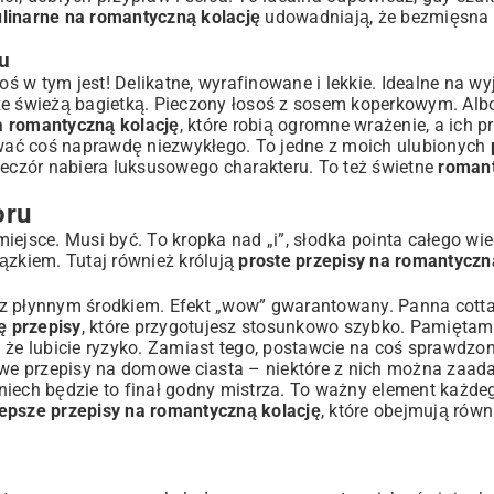
ulinarne na romantyczną kolację
udowadniają, że bezmięsna
u
 w tym jest! Delikatne, wyrafinowane i lekkie. Idealne na wy
ze świeżą bagietką. Pieczony łosoś z sosem koperkowym. Alb
 romantyczną kolację
, które robią ogromne wrażenie, a ich 
rować coś naprawdę niezwykłego. To jedne z moich ulubionych
wieczór nabiera luksusowego charakteru. To też świetne
romant
oru
 miejsce. Musi być. To kropka nad „i”, słodka pointa całego wie
ązkiem. Tutaj również królują
proste przepisy na romantyczn
y z płynnym środkiem. Efekt „wow” gwarantowany. Panna cot
ę przepisy
, które przygotujesz stosunkowo szybko. Pamiętam,
 że lubicie ryzyko. Zamiast tego, postawcie na coś sprawdzone
twe przepisy na domowe ciasta
– niektóre z nich można zaad
c niech będzie to finał godny mistrza. To ważny element każd
lepsze przepisy na romantyczną kolację
, które obejmują równ