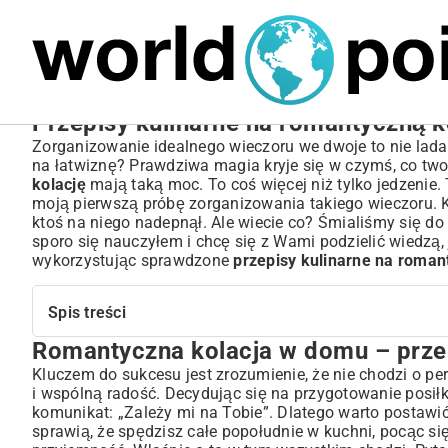
MARIUSZ ŁAMAGA
05.10.2025
BIZNES
Przepisy kulinarne na romantyczną ko
Zorganizowanie idealnego wieczoru we dwoje to nie lada wy
na łatwiznę? Prawdziwa magia kryje się w czymś, co t
kolację
mają taką moc. To coś więcej niż tylko jedzenie.
moją pierwszą próbę zorganizowania takiego wieczoru. Ka
ktoś na niego nadepnął. Ale wiecie co? Śmialiśmy się do ł
sporo się nauczyłem i chcę się z Wami podzielić wiedzą,
wykorzystując sprawdzone
przepisy kulinarne na roman
Spis treści
Romantyczna kolacja w domu – prze
Romantyczna kolacja w domu – przepis na niezapomnia
Dlaczego wspólne gotowanie zbliża?
Kluczem do sukcesu jest zrozumienie, że nie chodzi o pe
i wspólną radość. Decydując się na przygotowanie posi
Przystawki, które rozpalają zmysły
komunikat: „Zależy mi na Tobie”. Dlatego warto postaw
Szybkie i eleganckie pomysły na początek
sprawią, że spędzisz całe popołudnie w kuchni, pocąc się
Dania główne – serce romantycznej kolacji