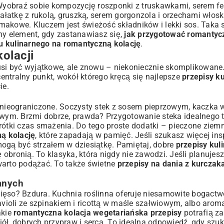
 Wyobraź sobie kompozycję roszponki z truskawkami, serem fe
łatkę z rukolą, gruszką, serem gorgonzola i orzechami włosk
makowe. Kluczem jest świeżość składników i lekki sos. Taka s
ny element, gdy zastanawiasz się,
jak przygotować romantyc
u kulinarnego na romantyczną kolację
.
olacji
i być wyjątkowe, ale znowu – niekoniecznie skomplikowane.
centralny punkt, wokół którego kręcą się najlepsze
przepisy ku
ie.
l nieograniczone. Soczysty stek z sosem pieprzowym, kaczka 
ym. Brzmi dobrze, prawda? Przygotowanie steka idealnego to
rótki czas smażenia. Do tego proste dodatki – pieczone ziemn
ą kolację
, które zapadają w pamięć. Jeśli szukasz więcej insp
ogą być strzałem w dziesiątkę. Pamiętaj, dobre
przepisy kul
obronią. To klasyka, która nigdy nie zawodzi. Jeśli planujes
m warto podążać. To także świetne
przepisy na dania z kurczak
anych
mięso? Bzdura. Kuchnia roślinna oferuje niesamowite bogact
avioli ze szpinakiem i ricottą w maśle szałwiowym, albo arom
akie
romantyczna kolacja wegetariańska przepisy
potrafią z
iół, dobrych przypraw i serca. To idealna odpowiedź, gdy sz