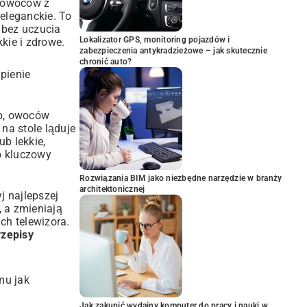
h owoców z
 eleganckie. To
r bez uczucia
Lokalizator GPS, monitoring pojazdów i
kie i zdrowe.
zabezpieczenia antykradzieżowe – jak skutecznie
chronić auto?
pienie
yb, owoców
na stole ląduje
b lekkie,
o kluczowy
Rozwiązania BIM jako niezbędne narzędzie w branży
architektonicznej
j najlepszej
, a zmieniają
ch telewizora.
rzepisy
mu jak
Jak zakupić wydajny komputer do pracy i nauki w