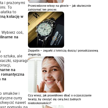
ta i prażonymi
Przerzedzone włosy na głowie – jak skutecznie
imi. To
zatrzymać ten proces
ałatka to
zną kolację w
 Wybierz coś,
linarne na
Zeppelin – zegarki z lotniczą duszą i ponadczasową
w
elegancją
 sztuka, ale
iaczki, szparagi
iracji,
inarne na
z
romantyczna
a na
wo smaków i
Czy wiesz, jak prawidłowo dbać o oczyszczanie
atyczne curry
twarzy, by cieszyć się cerą bez żadnych
achwycić nawet
niedoskonałości?
ukasz pomysłu na