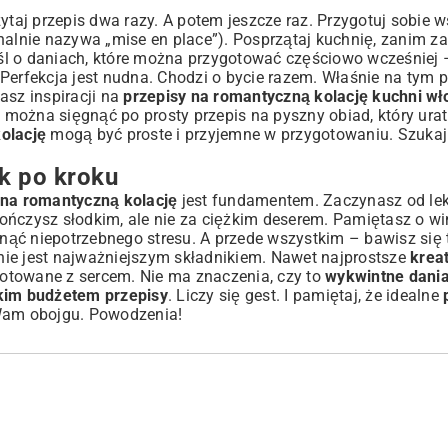
ytaj przepis dwa razy. A potem jeszcze raz. Przygotuj sobie w
nalnie nazywa „mise en place”). Posprzątaj kuchnię, zanim za
l o daniach, które można przygotować częściowo wcześniej –
. Perfekcja jest nudna. Chodzi o bycie razem. Właśnie na tym 
kasz inspiracji na
przepisy na romantyczną kolację kuchni wł
sze można sięgnąć po
prosty przepis na pyszny obiad
, który ura
olację
mogą być proste i przyjemne w przygotowaniu. Szukaj 
k po kroku
 na romantyczną kolację
jest fundamentem. Zaczynasz od lekk
ńczysz słodkim, ale nie za ciężkim deserem. Pamiętasz o win
ąć niepotrzebnego stresu. A przede wszystkim – bawisz się 
nie jest najważniejszym składnikiem. Nawet najprostsze
krea
otowane z sercem. Nie ma znaczenia, czy to
wykwintne dania
skim budżetem przepisy
. Liczy się gest. I pamiętaj, że idealne
 Wam obojgu. Powodzenia!