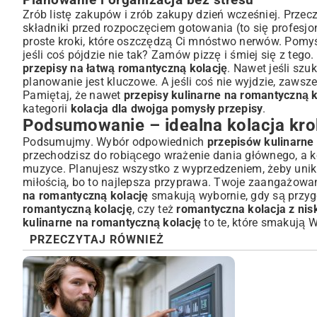
Planowanie i organizacja bez stresu
Zrób listę zakupów i zrób zakupy dzień wcześniej. Przecz
składniki przed rozpoczęciem gotowania (to się profesjo
proste kroki, które oszczędzą Ci mnóstwo nerwów. Pomyś
jeśli coś pójdzie nie tak? Zamów pizzę i śmiej się z tego
przepisy na łatwą romantyczną kolację
. Nawet jeśli szu
planowanie jest kluczowe. A jeśli coś nie wyjdzie, zaw
Pamiętaj, że nawet
przepisy kulinarne na romantyczną k
kategorii
kolacja dla dwojga pomysły przepisy
.
Podsumowanie – idealna kolacja kro
Podsumujmy. Wybór odpowiednich
przepisów kulinarne
przechodzisz do robiącego wrażenie dania głównego, a ko
muzyce. Planujesz wszystko z wyprzedzeniem, żeby unikn
miłością, bo to najlepsza przyprawa. Twoje zaangażowa
na romantyczną kolację
smakują wybornie, gdy są przyg
romantyczną kolację
, czy też
romantyczna kolacja z ni
kulinarne na romantyczną kolację
to te, które smakują
PRZECZYTAJ RÓWNIEŻ