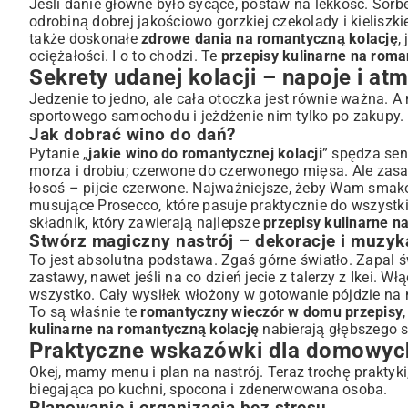
Jeśli danie główne było sycące, postaw na lekkość. So
odrobiną dobrej jakościowo gorzkiej czekolady i kielisz
także doskonałe
zdrowe dania na romantyczną kolację
,
ociężałości. I o to chodzi. Te
przepisy kulinarne na roma
Sekrety udanej kolacji – napoje i at
Jedzenie to jedno, ale cała otoczka jest równie ważna. 
sportowego samochodu i jeżdżenie nim tylko po zakupy. 
Jak dobrać wino do dań?
Pytanie „
jakie wino do romantycznej kolacji
” spędza sen
morza i drobiu; czerwone do czerwonego mięsa. Ale zasady
łosoś – pijcie czerwone. Najważniejsze, żeby Wam smako
musujące Prosecco, które pasuje praktycznie do wszystk
składnik, który zawierają najlepsze
przepisy kulinarne n
Stwórz magiczny nastrój – dekoracje i muzyk
To jest absolutna podstawa. Zgaś górne światło. Zapal św
zastawy, nawet jeśli na co dzień jecie z talerzy z Ikei. W
wszystko. Cały wysiłek włożony w gotowanie pójdzie na ma
To są właśnie te
romantyczny wieczór w domu przepisy
kulinarne na romantyczną kolację
nabierają głębszego 
Praktyczne wskazówki dla domowyc
Okej, mamy menu i plan na nastrój. Teraz trochę praktyki
biegająca po kuchni, spocona i zdenerwowana osoba.