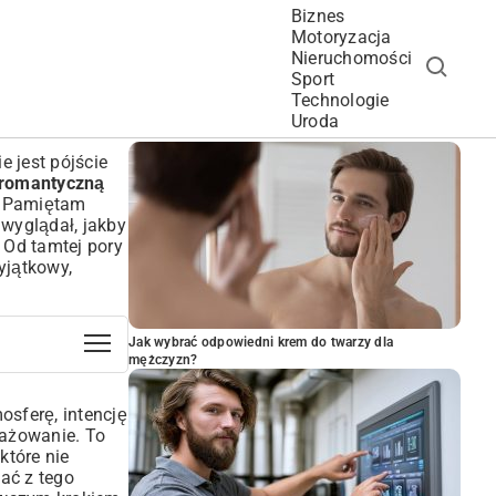
Biznes
Motoryzacja
Nieruchomości
Sport
Technologie
POPULARNE ARTYKUŁY
Uroda
e jest pójście
 romantyczną
a. Pamiętam
 wyglądał, jakby
. Od tamtej pory
yjątkowy,
Jak wybrać odpowiedni krem do twarzy dla
mężczyzn?
osferę, intencję
gażowanie. To
 które nie
pać z tego