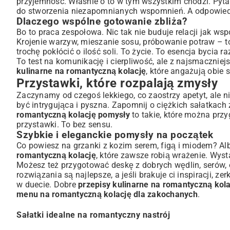
przyjemność. Właśnie o to w tym wszystkim chodzi. Pyta
Przepisy na wykwintne dania mięsne
do stworzenia niezapomnianych wspomnień. A odpowiedź 
Dlaczego wspólne gotowanie zbliża?
Opcje wegetariańskie i wegańskie dla zakochanych
Bo to praca zespołowa. Nic tak nie buduje relacji jak ws
Delikatne smaki morza – afrodyzjaki na talerzu
Krojenie warzyw, mieszanie sosu, próbowanie potraw – to
Desery – słodkie zakończenie wieczoru
trochę pokłócić o ilość soli. To życie. To esencja bycia 
Pyszne i proste desery dla dwojga
To test na komunikację i cierpliwość, ale z najsmacznie
Sekrety udanej kolacji – napoje i atmosfera
kulinarne na romantyczną kolację
, które angażują obie 
Przystawki, które rozpalają zmysły
Jak dobrać wino do dań?
Stwórz magiczny nastrój – dekoracje i muzyka
Zaczynamy od czegoś lekkiego, co zaostrzy apetyt, ale n
być intrygująca i pyszna. Zapomnij o ciężkich sałatkach
Praktyczne wskazówki dla domowych szefów kuchni
romantyczną kolację pomysły
to takie, które można przy
Planowanie i organizacja bez stresu
przystawki. To bez sensu.
Podsumowanie – idealna kolacja krok po kroku
Szybkie i eleganckie pomysły na początek
Co powiesz na grzanki z kozim serem, figą i miodem? A
romantyczną kolację
, które zawsze robią wrażenie. Wys
Możesz też przygotować deskę z dobrych wędlin, serów, o
rozwiązania są najlepsze, a jeśli brakuje ci inspiracji, z
w duecie. Dobre
przepisy kulinarne na romantyczną kola
menu na romantyczną kolację dla zakochanych
.
Sałatki idealne na romantyczny nastrój