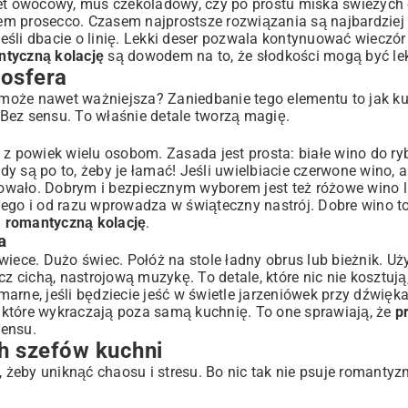
rbet owocowy, mus czekoladowy, czy po prostu miska świeżyc
kiem prosecco. Czasem najprostsze rozwiązania są najbardziej
 jeśli dbacie o linię. Lekki deser pozwala kontynuować wieczó
ntyczną kolację
są dowodem na to, że słodkości mogą być lek
mosfera
A może nawet ważniejsza? Zaniedbanie tego elementu to jak ku
Bez sensu. To właśnie detale tworzą magię.
 z powiek wielu osobom. Zasada jest prosta: białe wino do r
 są po to, żeby je łamać! Jeśli uwielbiacie czerwone wino, a 
wało. Dobrym i bezpiecznym wyborem jest też różowe wino lu
iego i od razu wprowadza w świąteczny nastrój. Dobre wino t
a romantyczną kolację
.
a
iece. Dużo świec. Połóż na stole ładny obrus lub bieżnik. Uży
łącz cichą, nastrojową muzykę. To detale, które nic nie kosztują
rne, jeśli będziecie jeść w świetle jarzeniówek przy dźwięka
, które wykraczają poza samą kuchnię. To one sprawiają, że
p
sensu.
h szefów kuchni
, żeby uniknąć chaosu i stresu. Bo nic tak nie psuje romantyz