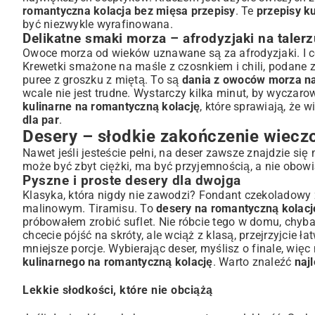
romantyczna kolacja bez mięsa przepisy
. Te
przepisy k
być niezwykle wyrafinowana.
Delikatne smaki morza – afrodyzjaki na talerz
Owoce morza od wieków uznawane są za afrodyzjaki. I coś
Krewetki smażone na maśle z czosnkiem i chili, podane 
puree z groszku z miętą. To są
dania z owoców morza na
wcale nie jest trudne. Wystarczy kilka minut, by wycza
kulinarne na romantyczną kolację
, które sprawiają, że 
dla par
.
Desery – słodkie zakończenie wiecz
Nawet jeśli jesteście pełni, na deser zawsze znajdzie się
może być zbyt ciężki, ma być przyjemnością, a nie obowi
Pyszne i proste desery dla dwojga
Klasyka, która nigdy nie zawodzi? Fondant czekoladow
malinowym. Tiramisu. To
desery na romantyczną kolacj
próbowałem zrobić suflet. Nie róbcie tego w domu, chyba
chcecie pójść na skróty, ale wciąż z klasą, przejrzyjcie
ła
mniejsze porcje. Wybierając deser, myślisz o finale, wię
kulinarnego na romantyczną kolację
. Warto znaleźć
naj
Lekkie słodkości, które nie obciążą