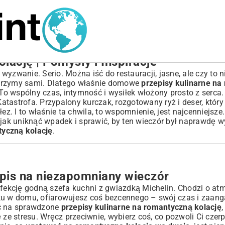
lację | Pomysły i Inspiracje
zwanie. Serio. Można iść do restauracji, jasne, ale czy to ni
worzymy sami. Dlatego właśnie domowe
przepisy kulinarne na
 To wspólny czas, intymność i wysiłek włożony prosto z serc
tastrofa. Przypalony kurczak, rozgotowany ryż i deser, który
ez. I to właśnie ta chwila, to wspomnienie, jest najcenniejsze
 jak uniknąć wpadek i sprawić, by ten wieczór był naprawdę w
tyczną kolację
.
pis na niezapomniany wieczór
ny wieczór
rfekcję godną szefa kuchni z gwiazdką Michelin. Chodzi o atm
łku w domu, ofiarowujesz coś bezcennego – swój czas i zaan
ić na sprawdzone
przepisy kulinarne na romantyczną kolację
,
 ze stresu. Wręcz przeciwnie, wybierz coś, co pozwoli Ci czer