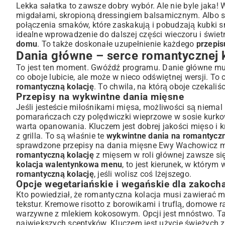
Lekka sałatka to zawsze dobry wybór. Ale nie byle jaka!
migdałami, skropioną dressingiem balsamicznym. Albo sa
połączenia smaków, które zaskakują i pobudzają kubki s
idealne wprowadzenie do dalszej części wieczoru i świet
domu
. To także doskonałe uzupełnienie każdego
przepis
Dania główne – serce romantycznej k
To jest ten moment. Gwóźdź programu. Danie główne mus
co oboje lubicie, ale może w nieco odświętnej wersji. To 
romantyczną kolację
. To chwila, na którą oboje czekaliśc
Przepisy na wykwintne dania mięsne
Jeśli jesteście miłośnikami mięsa, możliwości są niema
pomarańczach czy polędwiczki wieprzowe w sosie kurkow
warta opanowania. Kluczem jest dobrej jakości mięso i k
z grilla. To są właśnie te
wykwintne dania na romantyczn
sprawdzone
przepisy na dania mięsne Ewy Wachowicz
m
romantyczną kolację
z mięsem w roli głównej zawsze się 
kolacja walentynkowa menu
, to jest kierunek, w który
romantyczną kolację
, jeśli wolisz coś lżejszego.
Opcje wegetariańskie i wegańskie dla zakoch
Kto powiedział, że romantyczna kolacja musi zawierać 
tekstur. Kremowe risotto z borowikami i truflą, domowe r
warzywne z mlekiem kokosowym. Opcji jest mnóstwo. T
największych sceptyków. Kluczem jest użycie świeżych z