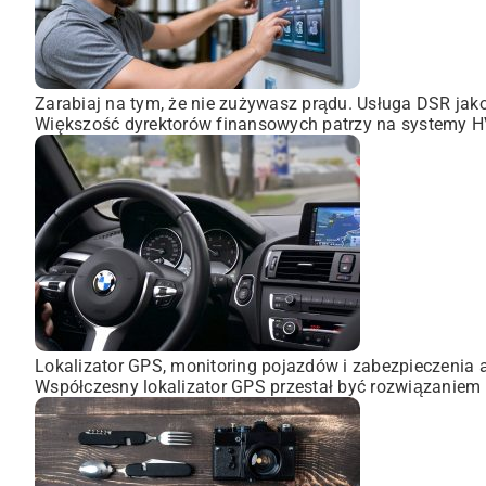
Zarabiaj na tym, że nie zużywasz prądu. Usługa DSR ja
Większość dyrektorów finansowych patrzy na systemy HVA
Lokalizator GPS, monitoring pojazdów i zabezpieczenia 
Współczesny lokalizator GPS przestał być rozwiązaniem 