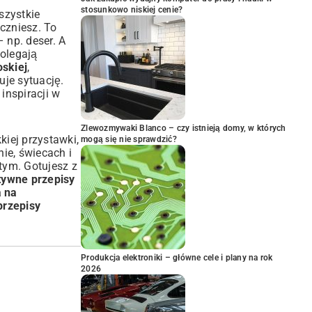
stosunkowo niskiej cenie?
szystkie
czniesz. To
 np. deser. A
polegają
oskiej
,
tuje sytuację.
inspiracji w
Zlewozmywaki Blanco – czy istnieją domy, w których
iej przystawki,
mogą się nie sprawdzić?
ie, świecach i
tym. Gotujesz z
tywne przepisy
 na
przepisy
Produkcja elektroniki – główne cele i plany na rok
2026