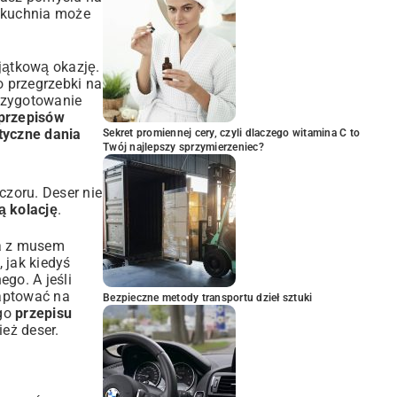
 kuchnia może
jątkową okazję.
o przegrzebki na
przygotowanie
przepisów
yczne dania
Sekret promiennej cery, czyli dlaczego witamina C to
Twój najlepszy sprzymierzeniec?
czoru. Deser nie
ą kolację
.
ta z musem
 jak kiedyś
go. A jeśli
aptować na
Bezpieczne metody transportu dzieł sztuki
ego
przepisu
ież deser.