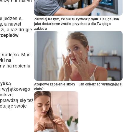
erwszym krokiem
e jedzenie.
Zarabiaj na tym, że nie zużywasz prądu. Usługa DSR
ę, a nawet
jako dodatkowe źródło przychodu dla Twojego
zakładu
i, a raz drugie.
rzepisów
a nadejść. Musi
ki na
ny na robieniu
zybką
Atopowe zapalenie skóry – jak okiełznać wymagające
oś wyjątkowego.
ciało?
ostsze
 sprawdzą się też
etując swoje