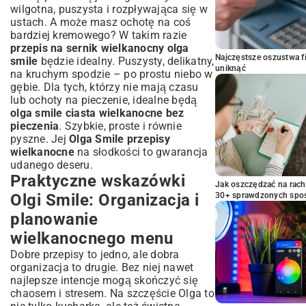
wilgotna, puszysta i rozpływająca się w
ustach. A może masz ochotę na coś
bardziej kremowego? W takim razie
przepis na sernik wielkanocny olga
Najczęstsze oszustwa f
smile
będzie idealny. Puszysty, delikatny,
uniknąć
na kruchym spodzie – po prostu niebo w
gębie. Dla tych, którzy nie mają czasu
lub ochoty na pieczenie, idealne będą
olga smile ciasta wielkanocne bez
pieczenia
. Szybkie, proste i równie
pyszne. Jej
Olga Smile przepisy
wielkanocne
na słodkości to gwarancja
udanego deseru.
Praktyczne wskazówki
Jak oszczędzać na rac
Olgi Smile: Organizacja i
30+ sprawdzonych sp
planowanie
wielkanocnego menu
Dobre przepisy to jedno, ale dobra
organizacja to drugie. Bez niej nawet
najlepsze intencje mogą skończyć się
chaosem i stresem. Na szczęście Olga to