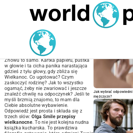
MARIUSZ ŁAMAGA
05.10.2025
SPORT
POPULARNE A
Olga Smile Przepisy
Wielkanocne – Twoje
Idealne Święta
Znowu to samo. Kartka papieru, pustka
w głowie i ta cicha panika narastająca
gdzieś z tyłu głowy, gdy zbliża się
Wielkanoc. Co ugotować? Czym
zaskoczyć rodzinę? Jak to wszystko
ogarnąć, żeby nie zwariować i jeszcze
Jak wybrać odpowiedni 
znaleźć chwilę na odpoczynek? Jeśli te
mężczyzn?
myśli brzmią znajomo, to mam dla
Ciebie absolutne wybawienie.
Odpowiedź jest prosta i składa się z
trzech słów:
Olga Smile przepisy
wielkanocne
. To nie jest kolejna nudna
książka kucharska. To prawdziwa