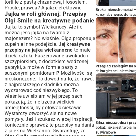
tortille z pastą chrzanową i łososiem.
Proste, prawda? A jakże efektowne!
Broker nieruchomości – 
Jajka w roli głównej: Przepisy
kursy, aby wejść do teg
Olgi Smile na kreatywne podanie
Jajka to symbol Wielkanocy. Ale ile
można jeść jajka na twardo z
majonezem? No właśnie. Olga proponuje
zupełnie inne podejście. Jej
kreatywne
przepisy na jajka wielkanocne
to małe
dzieła sztuki. Faszerowane awokado i
szczypiorkiem, z dodatkiem wędzonej
Przegląd zabiegów na 
papryki, a może w formie pasty z
chirurgiczne i niechirur
suszonymi pomidorami? Możliwości są
nieskończone. To dowód na to, że nawet
z najprostszego składnika można
wyczarować coś niezwykłego. To
właśnie uwielbiam w jej przepisach –
pokazują, że nie trzeba wielkich
umiejętności, by gotować ciekawie.
Wystarczy otworzyć się na nowe
pomysły. Jeśli szukasz więcej inspiracji,
Silna, niezawodna i pr
koniecznie sprawdź te
przepisy na dania
pokaż, jaka jest twoja 
z jajek na Wielkanoc
. Gwarantuję, że
survivalowe