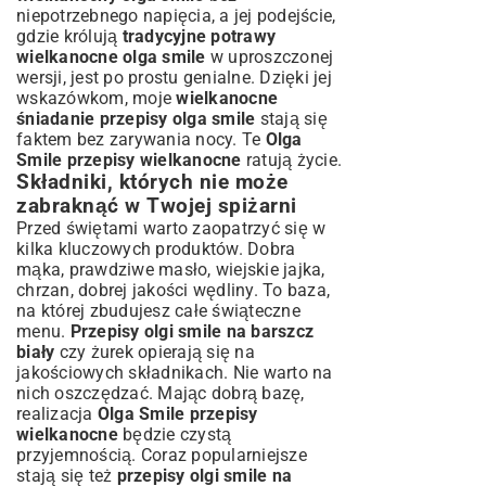
niepotrzebnego napięcia, a jej podejście,
gdzie królują
tradycyjne potrawy
wielkanocne olga smile
w uproszczonej
wersji, jest po prostu genialne. Dzięki jej
wskazówkom, moje
wielkanocne
śniadanie przepisy olga smile
stają się
faktem bez zarywania nocy. Te
Olga
Smile przepisy wielkanocne
ratują życie.
Składniki, których nie może
zabraknąć w Twojej spiżarni
Przed świętami warto zaopatrzyć się w
kilka kluczowych produktów. Dobra
mąka, prawdziwe masło, wiejskie jajka,
chrzan, dobrej jakości wędliny. To baza,
na której zbudujesz całe świąteczne
menu.
Przepisy olgi smile na barszcz
biały
czy żurek opierają się na
jakościowych składnikach. Nie warto na
nich oszczędzać. Mając dobrą bazę,
realizacja
Olga Smile przepisy
wielkanocne
będzie czystą
przyjemnością. Coraz popularniejsze
stają się też
przepisy olgi smile na