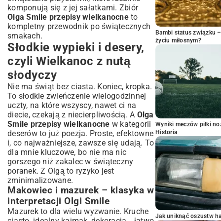
komponują się z jej sałatkami. Zbiór
Olga Smile przepisy wielkanocne
to
kompletny przewodnik po świątecznych
Bambi status związku 
smakach.
życiu miłosnym?
Słodkie wypieki i desery,
czyli Wielkanoc z nutą
słodyczy
Nie ma świąt bez ciasta. Koniec, kropka.
To słodkie zwieńczenie wielogodzinnej
uczty, na które wszyscy, nawet ci na
diecie, czekają z niecierpliwością. A
Olga
Smile przepisy wielkanocne
w kategorii
Wyniki meczów piłki noż
deserów to już poezja. Proste, efektowne
Historia
i, co najważniejsze, zawsze się udają. To
dla mnie kluczowe, bo nie ma nic
gorszego niż zakalec w świąteczny
poranek. Z Olgą to ryzyko jest
zminimalizowane.
Makowiec i mazurek – klasyka w
interpretacji Olgi Smile
Mazurek to dla wielu wyzwanie. Kruche
Jak uniknąć oszustw h
ciasto, idealny kajmak, dekoracja… łatwo