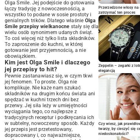
Olga Smile. Jej podejście do gotowania
Słodkie wypieki i desery, czyli Wielkanoc
Przerzedzone włosy na 
łączy tradycję z nowoczesnością, a
z nutą słodyczy
zatrzymać ten proces
wszystko to podane w sosie prostoty i
Makowiec i mazurek – klasyka w
genialnych trików. Dlatego właśnie
Olga
interpretacji Olgi Smile
Smile przepisy wielkanocne
stały się dla
Inne świąteczne słodkości, które warto
wielu osób synonimem udanych świąt.
spróbować
To coś więcej niż tylko lista składników.
Praktyczne wskazówki Olgi Smile:
To zaproszenie do kuchni, w której
Organizacja i planowanie
gotowanie jest przyjemnością, a nie
wielkanocnego menu
obowiązkiem.
Jak uniknąć stresu w kuchni? Porady
Kim jest Olga Smile i dlaczego
Zeppelin – zegarki z l
mistrzyni
jej przepisy to hit?
elegancją
Składniki, których nie może zabraknąć w
Pewnie zastanawiasz się, w czym tkwi
Twojej spiżarni
jej fenomen. To proste. Olga nie
Podsumowanie: Smakowite święta z
komplikuje. Nie każe nam szukać
Olgą Smile
składników na drugim końcu świata ani
spędzać w kuchni trzech dni bez
przerwy. Jej siła leży w umiejętności
wyciągania tego, co najlepsze z
tradycyjnych receptur i podkręcania ich
w subtelny, nowoczesny sposób. Każdy
Czy wiesz, jak prawidł
jej przepis jest przetestowany,
twarzy, by cieszyć się 
niedoskonałości?
dopracowany i, co najważniejsze,