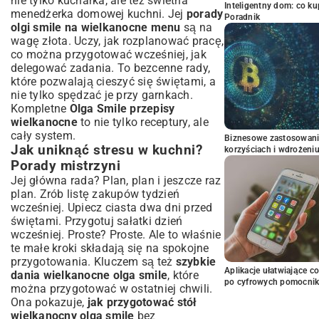
nie tylko kucharka, ale też świetna
Inteligentny dom: co k
menedżerka domowej kuchni. Jej
porady
Poradnik
olgi smile na wielkanocne menu
są na
wagę złota. Uczy, jak rozplanować pracę,
co można przygotować wcześniej, jak
delegować zadania. To bezcenne rady,
które pozwalają cieszyć się świętami, a
nie tylko spędzać je przy garnkach.
Kompletne
Olga Smile przepisy
wielkanocne
to nie tylko receptury, ale
cały system.
Biznesowe zastosowani
Jak uniknąć stresu w kuchni?
korzyściach i wdrożeni
Porady mistrzyni
Jej główna rada? Plan, plan i jeszcze raz
plan. Zrób listę zakupów tydzień
wcześniej. Upiecz ciasta dwa dni przed
świętami. Przygotuj sałatki dzień
wcześniej. Proste? Proste. Ale to właśnie
te małe kroki składają się na spokojne
przygotowania. Kluczem są też
szybkie
Aplikacje ułatwiające c
dania wielkanocne olga smile
, które
po cyfrowych pomocni
można przygotować w ostatniej chwili.
Ona pokazuje,
jak przygotować stół
wielkanocny olga smile
bez