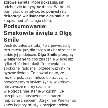
zdrowe święta
, które pokazują, jak
odchudzić tradycyjne dania. Warto też
pamiętać o estetyce, bo
pomysły na
dekoracje wielkanocne olga smile
to
kropka nad „i” całego stołu.
Podsumowanie:
Smakowite święta z Olgą
Smile
Jeśli dotarłeś aż tutaj, to z pewnością
rozumiesz już, dlaczego tak bardzo cenię
sobie jej podejście.
Olga Smile przepisy
wielkanocne
to coś znacznie więcej niż
tylko zbiór instrukcji. To recepta na
spokojne, radosne i przede wszystkim
pyszne święta. To dowód na to, że
można połączyć miłość do tradycji z
nowoczesnym stylem życia, w którym
nie zawsze mamy czas na
wielogodzinne stanie w kuchni. Jej
przepisy są niezawodne, smaczne i
napisane z sercem. Dzięki niej Wielkanoc
znów kojarzy mi się z przyjemnością