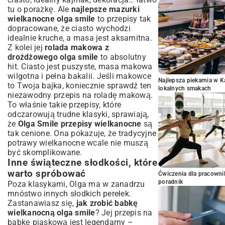
tu o porażkę. Ale
najlepsze mazurki
wielkanocne olga smile
to przepisy tak
dopracowane, że ciasto wychodzi
idealnie kruche, a masa jest aksamitna.
Z kolei jej
rolada makowa z
drożdżowego olga smile
to absolutny
hit. Ciasto jest puszyste, masa makowa
wilgotna i pełna bakalii. Jeśli makowce
Najlepsza piekarnia w 
to Twoja bajka, koniecznie sprawdź ten
lokalnych smakach
niezawodny
przepis na roladę makową
.
To właśnie takie przepisy, które
odczarowują trudne klasyki, sprawiają,
że
Olga Smile przepisy wielkanocne
są
tak cenione. Ona pokazuje, że tradycyjne
potrawy wielkanocne wcale nie muszą
być skomplikowane.
Inne świąteczne słodkości, które
warto spróbować
Ćwiczenia dla pracown
poradnik
Poza klasykami, Olga ma w zanadrzu
mnóstwo innych słodkich perełek.
Zastanawiasz się,
jak zrobić babkę
wielkanocną olga smile
? Jej przepis na
babkę piaskową jest legendarny –