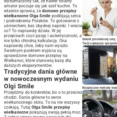
wytłumaczony tak, że nawet totalny
amator poczuje się jak szef kuchni. To
właśnie sprawia, że
domowe przepisy
wielkanocne Olga Smile
podbijają serca
i podniebienia Polaków. To gotowanie z
uśmiechem, bez zbędnej napinki. I wiecie
co? To naprawdę działa. W jej
przepisach czuć pasję i autentyczność, a
Sekret promiennej cery,
nie tylko chłodną kalkulację. Ona
Twój najlepszy sprzymi
naprawdę chce, żeby nam wyszło.
Świetnym punktem wyjścia są
sprawdzone
domowe przepisy na
Wielkanoc
, które stanowią bazę dla
dalszych eksperymentów.
Tradycyjne dania główne
w nowoczesnym wydaniu
Olgi Smile
Bezpieczne metody trans
Przejdźmy do konkretów, bo o to przecież
chodzi. Dania główne to serce
wielkanocnego stołu. To na nie wszyscy
czekają. Tutaj
Olga Smile przepisy
wielkanocne
pokazują swoją pełną moc.