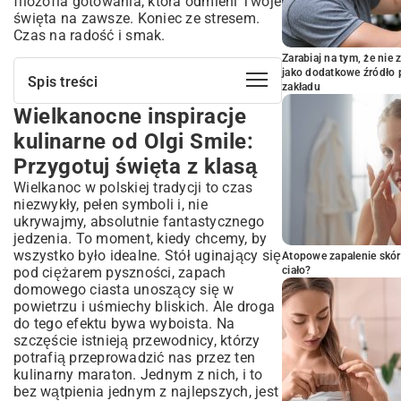
filozofia gotowania, która odmieni Twoje
święta na zawsze. Koniec ze stresem.
Czas na radość i smak.
Zarabiaj na tym, że ni
jako dodatkowe źródło 
Spis treści
zakładu
Wielkanocne inspiracje
Wielkanocne inspiracje kulinarne od Olgi
Smile: Przygotuj święta z klasą
kulinarne od Olgi Smile:
Kim jest Olga Smile i dlaczego jej przepisy
Przygotuj święta z klasą
to hit?
Wielkanoc w polskiej tradycji to czas
Tradycyjne dania główne w
niezwykły, pełen symboli i, nie
nowoczesnym wydaniu Olgi Smile
ukrywajmy, absolutnie fantastycznego
Żurek wielkanocny – sekret doskonałego
jedzenia. To moment, kiedy chcemy, by
smaku według Olgi
wszystko było idealne. Stół uginający się
Atopowe zapalenie skór
Wielkanocne pieczenie: mięsa i pasztety,
pod ciężarem pyszności, zapach
ciało?
które zachwycą
domowego ciasta unoszący się w
Wielkanocne przystawki i sałatki, które
powietrzu i uśmiechy bliskich. Ale droga
znikają ze stołu
do tego efektu bywa wyboista. Na
Jajka w roli głównej: Przepisy Olgi Smile na
szczęście istnieją przewodnicy, którzy
kreatywne podanie
potrafią przeprowadzić nas przez ten
Świąteczne sałatki – świeżość i lekkość na
kulinarny maraton. Jednym z nich, i to
wielkanocnym stole
bez wątpienia jednym z najlepszych, jest