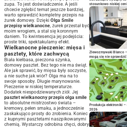
zupa. To jest doświadczenie. A jeśli
stosunkowo niskiej cen
chcecie zgłębić temat jeszcze bardziej,
warto sprawdzić kompletny
przepis na
żurek domowy
. Dzięki
Olga Smile
przepisy wielkanocne
, żurek przestał być
moim wrogiem, a stał się koronnym
daniem. To kwintesencja jej podejścia:
proste triki, spektakularny efekt.
Wielkanocne pieczenie: mięsa i
Zlewozmywaki Blanco – 
pasztety, które zachwycą
mogą się nie sprawdzić
Biała kiełbasa, pieczona szynka,
domowy pasztet. Bez tego nie ma świąt.
Ale jak sprawić, by mięsa były soczyste,
a nie suche jak wiór? Olga ma na to
swoje sposoby. Długie marynowanie.
Pieczenie w niskiej temperaturze.
Dodatek niespodziewanych ziół. Jej
pasztet wielkanocny przepis olga smile
to absolutne mistrzostwo świata –
Produkcja elektroniki – 
kremowy, pełen smaku, a jednocześnie
2026
zaskakująco prosty do zrobienia. Koniec
z kupnymi pasztetami naszpikowanymi
chemią. Wystarczy odrobina chęci, dobry