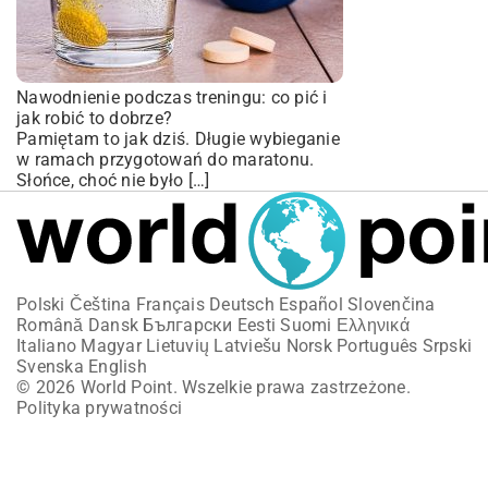
Nawodnienie podczas treningu: co pić i
jak robić to dobrze?
Pamiętam to jak dziś. Długie wybieganie
w ramach przygotowań do maratonu.
Słońce, choć nie było […]
Polski
Čeština
Français
Deutsch
Español
Slovenčina
Română
Dansk
Български
Eesti
Suomi
Ελληνικά
Italiano
Magyar
Lietuvių
Latviešu
Norsk
Português
Srpski
Svenska
English
© 2026 World Point. Wszelkie prawa zastrzeżone.
Polityka prywatności