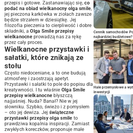
przepis i gotowe. Zastanawiając się,
co
podać na obiad wielkanocny olga smile
,
jej pieczona karkówka w ziołach zawsze
będzie strzałem w dziesiątkę. Jej
filozofia pieczenia to cierpliwość i dobre
składniki, a
Olga Smile przepisy
Cennik samochodów Por
wielkanocne
prowadzą nas za rękę
najbardziej budżetowe?
przez cały proces.
Wielkanocne przystawki i
sałatki, które znikają ze
stołu
Często niedoceniane, a to one budują
atmosferę i zaostrzają apetyt.
Przystawki i sałatki to pole do popisu dla
Hale przemysłowe a wyt
kreatywności. I tu właśnie
Olga Smile
inwestycji
przepisy wielkanocne
błyszczą
najjaśniej. Nuda? Banał? Nie w jej
słowniku. Szybko, świeżo i z pomysłem
– oto jej dewiza. Jej
świąteczne
przystawki przepisy olga smile
to
prawdziwa kopalnia inspiracji. Zamiast
zwykłych koreczków, proponuje małe