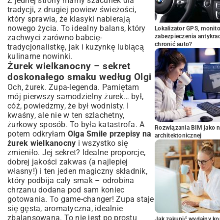
Z jednej strony mamy szacunek dla
tradycji, z drugiej powiew świeżości,
który sprawia, że klasyki nabierają
nowego życia. To idealny balans, który
Lokalizator GPS, monito
zachwyci zarówno babcię-
zabezpieczenia antykra
chronić auto?
tradycjonalistkę, jak i kuzynkę lubiącą
kulinarne nowinki.
Żurek wielkanocny – sekret
doskonałego smaku według Olgi
Och, żurek. Zupa-legenda. Pamiętam
mój pierwszy samodzielny żurek… był,
cóż, powiedzmy, że był wodnisty. I
kwaśny, ale nie w ten szlachetny,
żurkowy sposób. To była katastrofa. A
Rozwiązania BIM jako n
potem odkryłam
Olga Smile przepisy na
architektonicznej
żurek wielkanocny
i wszystko się
zmieniło. Jej sekret? Idealne proporcje,
dobrej jakości zakwas (a najlepiej
własny!) i ten jeden magiczny składnik,
który podbija cały smak – odrobina
chrzanu dodana pod sam koniec
gotowania. To game-changer! Zupa staje
się gęsta, aromatyczna, idealnie
zbalansowana. To nie jest po prostu
Jak zakupić wydajny ko