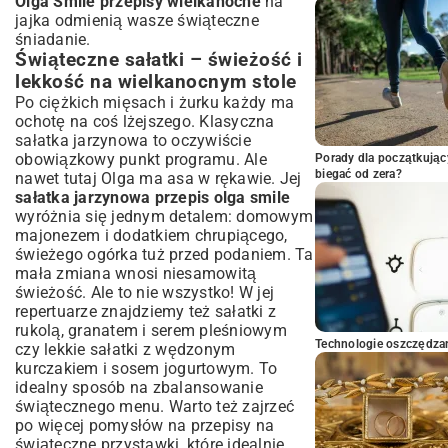
Olga Smile przepisy wielkanocne
na
jajka odmienią wasze świąteczne
śniadanie.
Świąteczne sałatki – świeżość i
lekkość na wielkanocnym stole
Po ciężkich mięsach i żurku każdy ma
ochotę na coś lżejszego. Klasyczna
sałatka jarzynowa to oczywiście
obowiązkowy punkt programu. Ale
Porady dla początkując
biegać od zera?
nawet tutaj Olga ma asa w rękawie. Jej
sałatka jarzynowa przepis olga smile
wyróżnia się jednym detalem: domowym
majonezem i dodatkiem chrupiącego,
świeżego ogórka tuż przed podaniem. Ta
mała zmiana wnosi niesamowitą
świeżość. Ale to nie wszystko! W jej
repertuarze znajdziemy też sałatki z
rukolą, granatem i serem pleśniowym
Technologie oszczędzan
czy lekkie sałatki z wędzonym
kurczakiem i sosem jogurtowym. To
idealny sposób na zbalansowanie
świątecznego menu. Warto też zajrzeć
po więcej pomysłów na
przepisy na
świąteczne przystawki
, które idealnie