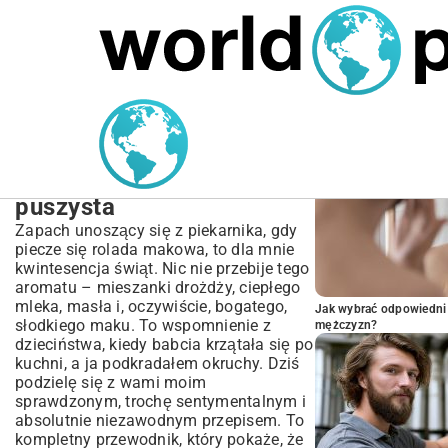
MARIUSZ ŁAMAGA
05.10.2025
SPORT
POPULARNE A
Przepis na roladę makową
z ciasta drożdżowego –
idealnie wilgotna i
puszysta
Zapach unoszący się z piekarnika, gdy
piecze się rolada makowa, to dla mnie
kwintesencja świąt. Nic nie przebije tego
aromatu – mieszanki drożdży, ciepłego
mleka, masła i, oczywiście, bogatego,
Jak wybrać odpowiedni 
słodkiego maku. To wspomnienie z
mężczyzn?
dzieciństwa, kiedy babcia krzątała się po
kuchni, a ja podkradałem okruchy. Dziś
podzielę się z wami moim
sprawdzonym, trochę sentymentalnym i
absolutnie niezawodnym przepisem. To
kompletny przewodnik, który pokaże, że