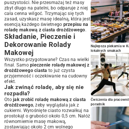
puszystości. Nie przesmażaj też masy
zbyt długo na patelni, bo odparuje z niej
cała cenna wilgoć. Trzymając się tych
zasad, uzyskasz masę idealną, która jest
esencją każdego świetnego
przepisu na
roladę makową z ciasta drożdżowego
.
Składanie, Pieczenie i
Dekorowanie Rolady
Najlepsza piekarnia w 
Makowej
lokalnych smakach
Wszystko przygotowane? Czas na wielki
finał. Samo
pieczenie rolady makowej z
drożdżowego ciasta
to już czysta
przyjemność i oczekiwanie na cudowny
efekt.
Jak zwinąć roladę, aby się nie
rozpadła?
Oto
jak zrobić roladę makową z ciasta
Ćwiczenia dla pracown
drożdżowego
, żeby wyglądała jak z
poradnik
cukierni. Wyrośnięte ciasto rozwałkuj na
prostokąt o grubości około 0,5 cm. Nałóż
równomiernie masę makową,
zostawiając około 2 cm wolnego