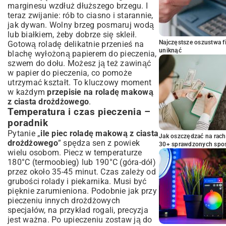
marginesu wzdłuż dłuższego brzegu. I
teraz zwijanie: rób to ciasno i starannie,
jak dywan. Wolny brzeg posmaruj wodą
lub białkiem, żeby dobrze się skleił.
Najczęstsze oszustwa f
Gotową roladę delikatnie przenieś na
uniknąć
blachę wyłożoną papierem do pieczenia,
szwem do dołu. Możesz ją też zawinąć
w papier do pieczenia, co pomoże
utrzymać kształt. To kluczowy moment
w każdym
przepisie na roladę makową
z ciasta drożdżowego
.
Temperatura i czas pieczenia –
poradnik
Pytanie „
ile piec roladę makową z ciasta
Jak oszczędzać na rac
drożdżowego
” spędza sen z powiek
30+ sprawdzonych sp
wielu osobom. Piecz w temperaturze
180°C (termoobieg) lub 190°C (góra-dół)
przez około 35-45 minut. Czas zależy od
grubości rolady i piekarnika. Musi być
pięknie zarumieniona. Podobnie jak przy
pieczeniu innych drożdżowych
specjałów, na przykład rogali, precyzja
jest ważna. Po upieczeniu zostaw ją do