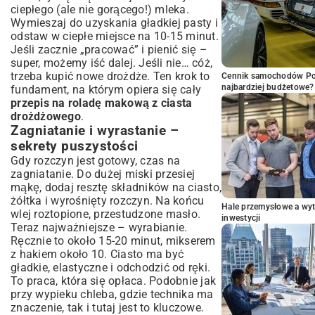
ciepłego (ale nie gorącego!) mleka.
Wymieszaj do uzyskania gładkiej pasty i
odstaw w ciepłe miejsce na 10-15 minut.
Jeśli zacznie „pracować” i pienić się –
super, możemy iść dalej. Jeśli nie… cóż,
trzeba kupić nowe drożdże. Ten krok to
Cennik samochodów Por
najbardziej budżetowe?
fundament, na którym opiera się cały
przepis na roladę makową z ciasta
drożdżowego
.
Zagniatanie i wyrastanie –
sekrety puszystości
Gdy rozczyn jest gotowy, czas na
zagniatanie. Do dużej miski przesiej
mąkę, dodaj resztę składników na ciasto,
żółtka i wyrośnięty rozczyn. Na końcu
Hale przemysłowe a wyt
wlej roztopione, przestudzone masło.
inwestycji
Teraz najważniejsze – wyrabianie.
Ręcznie to około 15-20 minut, mikserem
z hakiem około 10. Ciasto ma być
gładkie, elastyczne i odchodzić od ręki.
To praca, która się opłaca. Podobnie jak
przy wypieku chleba, gdzie technika ma
znaczenie, tak i tutaj jest to kluczowe.