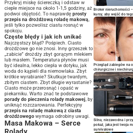
Przykryj miskę ściereczką i odstaw w
ciepłe miejsce na około 1-1,5 godziny, aż
Broker nieruchomości – 
podwoi objętość. To naprawdę
prosty
kursy, aby wejść do teg
przepis na drożdżową roladę makową
,
jeśli tylko pozwolisz ciastu rosnąć w
spokoju.
Częste błędy i jak ich unikać
Najczęstszy błąd? Pośpiech. Ciasto
drożdżowe go nie znosi. Inny grzeszek to
„zabicie” drożdży zbyt gorącym mlekiem
lub masłem. Temperatura płynów musi
być idealna, lekko ciepła w dotyku, jak
Przegląd zabiegów na 
chirurgiczne i niechirur
woda do kąpieli dla niemowlaka. Zbyt
krótkie wyrabianie? Skutkuje twardym,
zbitym ciastem. Zbyt długie wyrastanie?
Ciasto może przerosnąć i opaść w
piekarniku. Warto znać te podstawowe
porady do pieczenia rolady makowej
, by
uniknąć rozczarowania. Perfekcyjny
przepis na roladę makową z ciasta
drożdżowego
wymaga odrobiny uwagi.
Silna, niezawodna i pr
Masa Makowa – Serce
pokaż, jaka jest twoja 
Rolady
survivalowe