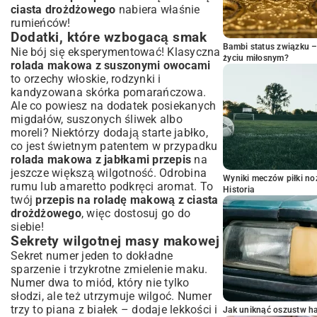
ciasta drożdżowego
nabiera właśnie
rumieńców!
Dodatki, które wzbogacą smak
Bambi status związku 
Nie bój się eksperymentować! Klasyczna
życiu miłosnym?
rolada makowa z suszonymi owocami
to orzechy włoskie, rodzynki i
kandyzowana skórka pomarańczowa.
Ale co powiesz na dodatek posiekanych
migdałów, suszonych śliwek albo
moreli? Niektórzy dodają starte jabłko,
co jest świetnym patentem w przypadku
rolada makowa z jabłkami przepis
na
jeszcze większą wilgotność. Odrobina
Wyniki meczów piłki noż
rumu lub amaretto podkręci aromat. To
Historia
twój
przepis na roladę makową z ciasta
drożdżowego
, więc dostosuj go do
siebie!
Sekrety wilgotnej masy makowej
Sekret numer jeden to dokładne
sparzenie i trzykrotne zmielenie maku.
Numer dwa to miód, który nie tylko
słodzi, ale też utrzymuje wilgoć. Numer
trzy to piana z białek – dodaje lekkości i
Jak uniknąć oszustw h