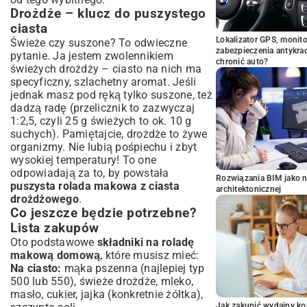
Drożdże – klucz do puszystego
ciasta
Lokalizator GPS, monito
Świeże czy suszone? To odwieczne
zabezpieczenia antykra
pytanie. Ja jestem zwolennikiem
chronić auto?
świeżych drożdży – ciasto na nich ma
specyficzny, szlachetny aromat. Jeśli
jednak masz pod ręką tylko suszone, też
dadzą radę (przelicznik to zazwyczaj
1:2,5, czyli 25 g świeżych to ok. 10 g
suchych). Pamiętajcie, drożdże to żywe
organizmy. Nie lubią pośpiechu i zbyt
wysokiej temperatury! To one
odpowiadają za to, by powstała
Rozwiązania BIM jako n
puszysta rolada makowa z ciasta
architektonicznej
drożdżowego
.
Co jeszcze będzie potrzebne?
Lista zakupów
Oto podstawowe
składniki na roladę
makową domową
, które musisz mieć:
Na ciasto:
mąka pszenna (najlepiej typ
500 lub 550), świeże drożdże, mleko,
masło, cukier, jajka (konkretnie żółtka),
Jak zakupić wydajny ko