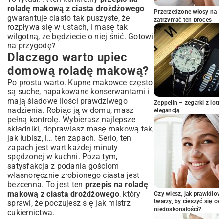
puszystości
roladę makową z ciasta drożdżowego
Przerzedzone włosy na 
Częste błędy i jak ich unikać
gwarantuje ciasto tak puszyste, że
zatrzymać ten proces
Masa Makowa – Serce Rolady
rozpływa się w ustach, i masę tak
wilgotną, że będziecie o niej śnić. Gotowi
Jak przygotować idealną masę makową?
na przygodę?
Dodatki, które wzbogacą smak
Dlaczego warto upiec
Sekrety wilgotnej masy makowej
domową roladę makową?
Składanie, Pieczenie i Dekorowanie
Rolady Makowej
Po prostu warto. Kupne makowce często
są suche, napakowane konserwantami i
Jak zwinąć roladę, aby się nie rozpadła?
mają śladowe ilości prawdziwego
Zeppelin – zegarki z l
Temperatura i czas pieczenia – poradnik
nadzienia. Robiąc ją w domu, masz
elegancją
Lukier i inne dekoracje – pomysły
pełną kontrolę. Wybierasz najlepsze
Porady i Wariacje na Temat Rolady
składniki, doprawiasz masę makową tak,
Makowej
jak lubisz, i… ten zapach. Serio, ten
zapach jest wart każdej minuty
Rolada makowa bez drożdży – czy to
spędzonej w kuchni. Poza tym,
możliwe?
satysfakcja z podania gościom
Przechowywanie i świeżość – jak długo
własnoręcznie zrobionego ciasta jest
zachowuje smak?
bezcenna. To jest ten
przepis na roladę
Rolada makowa na święta – tradycja i
makową z ciasta drożdżowego
, który
Czy wiesz, jak prawidł
nowoczesność
twarzy, by cieszyć się 
sprawi, że poczujesz się jak mistrz
Podsumowanie: Smak Tradycji w Twojej
niedoskonałości?
cukiernictwa.
Kuchni