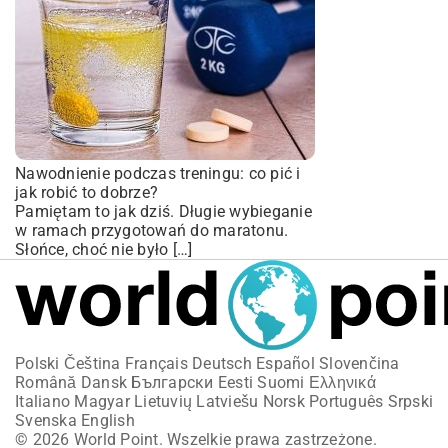
Nawodnienie podczas treningu: co pić i
jak robić to dobrze?
Pamiętam to jak dziś. Długie wybieganie
w ramach przygotowań do maratonu.
Słońce, choć nie było […]
Polski
Čeština
Français
Deutsch
Español
Slovenčina
Română
Dansk
Български
Eesti
Suomi
Ελληνικά
Italiano
Magyar
Lietuvių
Latviešu
Norsk
Português
Srpski
Svenska
English
© 2026 World Point. Wszelkie prawa zastrzeżone.