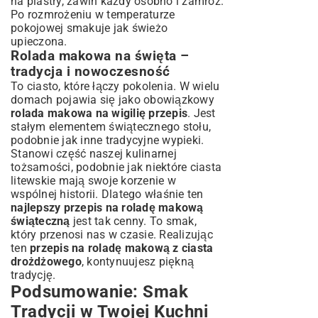
na plastry, zawiń każdy osobno i zamroź.
Po rozmrożeniu w temperaturze
pokojowej smakuje jak świeżo
upieczona.
Rolada makowa na święta –
tradycja i nowoczesność
To ciasto, które łączy pokolenia. W wielu
domach pojawia się jako obowiązkowy
rolada makowa na wigilię przepis
. Jest
stałym elementem świątecznego stołu,
podobnie jak inne tradycyjne wypieki.
Stanowi część naszej kulinarnej
tożsamości, podobnie jak niektóre ciasta
litewskie mają swoje korzenie w
wspólnej historii. Dlatego właśnie ten
najlepszy przepis na roladę makową
świąteczną
jest tak cenny. To smak,
który przenosi nas w czasie. Realizując
ten
przepis na roladę makową z ciasta
drożdżowego
, kontynuujesz piękną
tradycję.
Podsumowanie: Smak
Tradycji w Twojej Kuchni