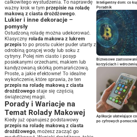
całkowitego wystudzenia. To naprawdę
Inteligentny dom: co k
ważny krok w tym
przepisie na roladę
Poradnik
makową z ciasta drożdżowego
.
Lukier i inne dekoracje –
pomysły
Ostudzoną roladę można udekorować.
Klasyczny
rolada makowa z lukrem
przepis
to po prostu cukier puder utarty z
odrobiną gorącej wody lub soku z
cytryny. Polej nim ciasto i posyp
Biznesowe zastosowani
posiekanymi orzechami, makiem lub
korzyściach i wdrożeni
kandyzowaną skórką pomarańczową.
Proste, a jakie efektowne! To idealne
wykończenie, które sprawia, że ten
przepis na roladę makową z ciasta
drożdżowego
staje się częścią
świątecznej magii.
Porady i Wariacje na
Temat Rolady Makowej
Aplikacje ułatwiające c
Kiedy już opanujesz podstawowy
po cyfrowych pomocni
przepis na roladę makową z ciasta
drożdżowego
, możesz zacząć go