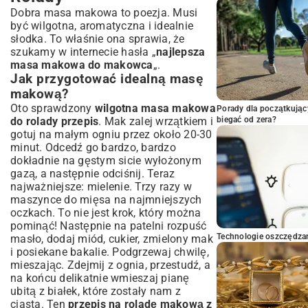
Dobra masa makowa to poezja. Musi
być wilgotna, aromatyczna i idealnie
słodka. To właśnie ona sprawia, że
szukamy w internecie hasła „
najlepsza
masa makowa do makowca
„.
Jak przygotować idealną masę
makową?
Oto sprawdzony
wilgotna masa makowa
Porady dla początkując
do rolady przepis
. Mak zalej wrzątkiem i
biegać od zera?
gotuj na małym ogniu przez około 20-30
minut. Odcedź go bardzo, bardzo
dokładnie na gęstym sicie wyłożonym
gazą, a następnie odciśnij. Teraz
najważniejsze: mielenie. Trzy razy w
maszynce do mięsa na najmniejszych
oczkach. To nie jest krok, który można
pominąć! Następnie na patelni rozpuść
Technologie oszczędzan
masło, dodaj miód, cukier, zmielony mak
i posiekane bakalie. Podgrzewaj chwilę,
mieszając. Zdejmij z ognia, przestudź, a
na końcu delikatnie wmieszaj pianę
ubitą z białek, które zostały nam z
ciasta. Ten
przepis na roladę makową z