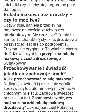
modyfikować. Wypieki drożdżowe, takie
jak bułki czy chleby, dają ogromne pole
do popisu.
Rolada makowa bez drożdży –
czy to możliwe?
Oczywiście, istnieją przepisy na
makowce na cieście kruchym czy
biszkoptowym. Ale szczerze? To nie to
samo. Ta charakterystyczna, drożdżowa
puszystość jest nie do podrobienia.
Trzymaj się oryginału. To właśnie ciasto
drożdżowe czyni ten
przepis na roladę
makową z ciasta drożdżowego
wyjątkowym.
Przechowywanie i świeżość –
jak długo zachowuje smak?
A
jak przechowywać roladę makową
?
Najlepiej zawinąć ją szczelnie w folię
spożywczą lub aluminiową i trzymać w
chłodnym miejscu. Zachowa świeżość
przez kilka dni. Zastanawiasz się,
czy
można zamrozić roladę makową
drożdżową
? Jak najbardziej! Pokrój ją