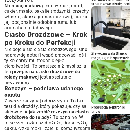
szczypta soli.
stosunkowo niskiej cen
Na masę makową:
suchy mak, miód,
cukier, masło, bakalie (rodzynki, orzechy
włoskie, skórka pomarańczowa), białka
jaj, opcjonalnie odrobina rumu lub
aromatu migdałowego.
Ciasto Drożdżowe – Krok
po Kroku do Perfekcji
Nie bójcie się ciasta drożdżowego! Ono
Zlewozmywaki Blanco – 
naprawdę potrafi współpracować, jeśli
mogą się nie sprawdzić
tylko damy mu trochę ciepła i
cierpliwości. To prostsze niż myślisz, a
ten
przepis na ciasto drożdżowe do
rolady makowej
jest absolutnie
niezawodny.
Rozczyn – podstawa udanego
ciasta
Zawsze zaczynaj od rozczynu. To taki
test dla drożdży, który pokazuje, czy są
Produkcja elektroniki – 
aktywne. A
jak zrobić rozczyn na ciasto
2026
drożdżowe do rolady
? To banalne. W
miseczce rozkrusz drożdże, dodaj łyżkę
cukru, łyżkę mąki i zalej kilkoma łyżkami