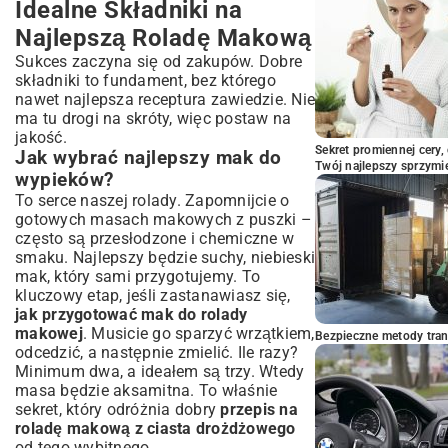
Idealne Składniki na
Najlepszą Roladę Makową
Sukces zaczyna się od zakupów. Dobre
składniki to fundament, bez którego
nawet najlepsza receptura zawiedzie. Nie
ma tu drogi na skróty, więc postaw na
jakość.
Sekret promiennej cery,
Jak wybrać najlepszy mak do
Twój najlepszy sprzymi
wypieków?
To serce naszej rolady. Zapomnijcie o
gotowych masach makowych z puszki –
często są przesłodzone i chemiczne w
smaku. Najlepszy będzie suchy, niebieski
mak, który sami przygotujemy. To
kluczowy etap, jeśli zastanawiasz się,
jak przygotować mak do rolady
makowej
. Musicie go sparzyć wrzątkiem,
Bezpieczne metody trans
odcedzić, a następnie zmielić. Ile razy?
Minimum dwa, a ideałem są trzy. Wtedy
masa będzie aksamitna. To właśnie
sekret, który odróżnia dobry
przepis na
roladę makową z ciasta drożdżowego
od tego wybitnego.