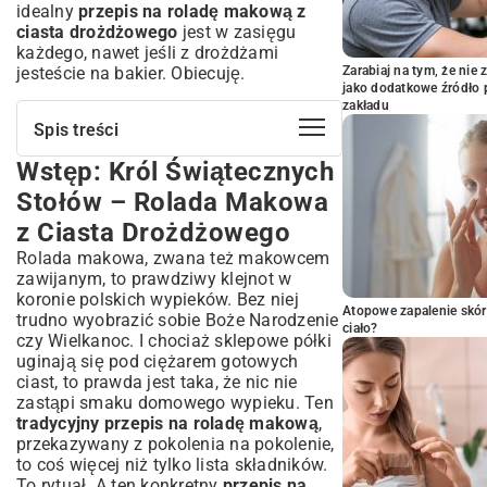
idealny
przepis na roladę makową z
ciasta drożdżowego
jest w zasięgu
każdego, nawet jeśli z drożdżami
jesteście na bakier. Obiecuję.
Zarabiaj na tym, że ni
jako dodatkowe źródło 
zakładu
Spis treści
Wstęp: Król Świątecznych
Wstęp: Król Świątecznych Stołów –
Rolada Makowa z Ciasta Drożdżowego
Stołów – Rolada Makowa
Dlaczego warto upiec domową roladę
z Ciasta Drożdżowego
makową?
Rolada makowa, zwana też makowcem
Idealne Składniki na Najlepszą Roladę
zawijanym, to prawdziwy klejnot w
Makową
koronie polskich wypieków. Bez niej
Jak wybrać najlepszy mak do wypieków?
Atopowe zapalenie skór
trudno wyobrazić sobie Boże Narodzenie
ciało?
Drożdże – klucz do puszystego ciasta
czy Wielkanoc. I chociaż sklepowe półki
Co jeszcze będzie potrzebne? Lista
uginają się pod ciężarem gotowych
zakupów
ciast, to prawda jest taka, że nic nie
zastąpi smaku domowego wypieku. Ten
Ciasto Drożdżowe – Krok po Kroku do
tradycyjny przepis na roladę makową
,
Perfekcji
przekazywany z pokolenia na pokolenie,
Rozczyn – podstawa udanego ciasta
to coś więcej niż tylko lista składników.
Zagniatanie i wyrastanie – sekrety
To rytuał. A ten konkretny
przepis na