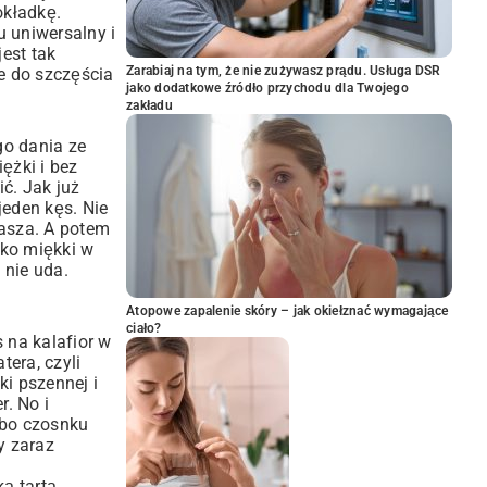
okładkę.
u uniwersalny i
est tak
Zarabiaj na tym, że nie zużywasz prądu. Usługa DSR
że do szczęścia
jako dodatkowe źródło przychodu dla Twojego
zakładu
go dania ze
ężki i bez
ć. Jak już
jeden kęs. Nie
kasza. A potem
kko miękki w
 nie uda.
Atopowe zapalenie skóry – jak okiełznać wymagające
ciało?
s na kalafior w
era, czyli
ki pszennej i
r. No i
lbo czosnku
y zaraz
ą tartą.