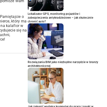
 to pomoże Wam
Lokalizator GPS, monitoring pojazdów i
 Pamiętajcie o
zabezpieczenia antykradzieżowe – jak skutecznie
nierce, który ma
chronić auto?
na kalafior w
cydujecie się na
uchni,
ce!
Rozwiązania BIM jako niezbędne narzędzie w branży
architektonicznej
Jak zakupić wydajny komputer do pracy i nauki w