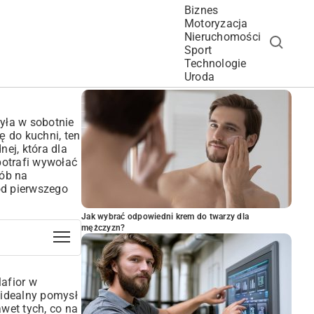
Biznes
Motoryzacja
Nieruchomości
Sport
Technologie
POPULARNE ARTYKUŁY
Uroda
yła w sobotnie
ę do kuchni, ten
nej, która dla
potrafi wywołać
sób na
od pierwszego
Jak wybrać odpowiedni krem do twarzy dla
mężczyzn?
lafior w
 idealny pomysł
awet tych, co na