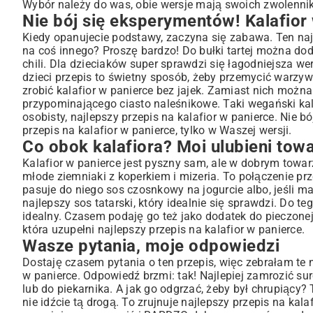
Wybór należy do was, obie wersje mają swoich zwolennik
Nie bój się eksperymentów! Kalafior
Kiedy opanujecie podstawy, zaczyna się zabawa. Ten najl
na coś innego? Proszę bardzo! Do bułki tartej można do
chili. Dla dzieciaków super sprawdzi się łagodniejsza w
dzieci przepis to świetny sposób, żeby przemycić warzywa
zrobić kalafior w panierce bez jajek. Zamiast nich można
przypominającego ciasto naleśnikowe. Taki wegański kal
osobisty, najlepszy przepis na kalafior w panierce. Nie 
przepis na kalafior w panierce, tylko w Waszej wersji.
Co obok kalafiora? Moi ulubieni tow
Kalafior w panierce jest pyszny sam, ale w dobrym towa
młode ziemniaki z koperkiem i mizeria. To połączenie prz
pasuje do niego sos czosnkowy na jogurcie albo, jeśli ma
najlepszy sos tatarski
, który idealnie się sprawdzi. Do 
idealny. Czasem podaję go też jako dodatek do pieczonej
która uzupełni najlepszy przepis na kalafior w panierce.
Wasze pytania, moje odpowiedzi
Dostaję czasem pytania o ten przepis, więc zebrałam te 
w panierce. Odpowiedź brzmi: tak! Najlepiej zamrozić su
lub do piekarnika. A jak go odgrzać, żeby był chrupiący?
nie idźcie tą drogą. To zrujnuje najlepszy przepis na kal