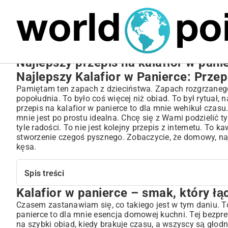
MARIUSZ ŁAMAGA
27.09.2025
NIERUCHOMOŚCI
Najlepszy przepis na kalafior w pani
Najlepszy Kalafior w Panierce: Przep
Pamiętam ten zapach z dzieciństwa. Zapach rozgrzanego 
popołudnia. To było coś więcej niż obiad. To był rytuał,
przepis na kalafior w panierce to dla mnie wehikuł czasu
mnie jest po prostu idealna. Chcę się z Wami podzielić t
tyle radości. To nie jest kolejny przepis z internetu. To 
stworzenie czegoś pysznego. Zobaczycie, że domowy, naj
kęsa.
Spis treści
Kalafior w panierce – smak, który łą
Kalafior w panierce – smak, który łączy pokolenia
Sekret tkwi w kalafiorze: jak go znaleźć i oswoić?
Czasem zastanawiam się, co takiego jest w tym daniu. To
panierce to dla mnie esencja domowej kuchni. Tej bezpre
Mój sprawdzony sposób na kalafior w złocistej panierce
na szybki obiad, kiedy brakuje czasu, a wszyscy są głodn