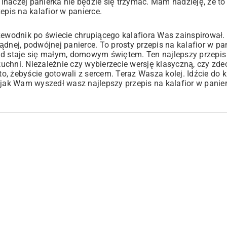
 Inaczej panierka nie będzie się trzymać. Mam nadzieję, że
epis na kalafior w panierce.
zewodnik po świecie chrupiącego kalafiora Was zainspirował.
dnej, podwójnej panierce. To prosty przepis na kalafior w pa
ad staje się małym, domowym świętem. Ten najlepszy przepis 
kuchni. Niezależnie czy wybierzecie wersję klasyczną, czy zde
to, żebyście gotowali z sercem. Teraz Wasza kolej. Idźcie do k
 jak Wam wyszedł wasz najlepszy przepis na kalafior w panier