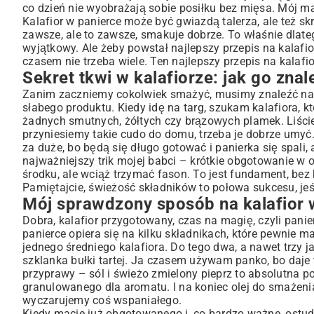
Tajemnica chrupiącej skorupki – czyli o panierce słów ki
co dzień nie wyobrażają sobie posiłku bez mięsa. Mój mąż
Patelnia czy piekarnik? Dwa światy, jeden chrupiący cel
Kalafior w panierce może być gwiazdą talerza, ale też s
zawsze, ale to zawsze, smakuje dobrze. To właśnie dlateg
Nie bój się eksperymentów! Kalafior w nowej odsłonie
wyjątkowy. Ale żeby powstał najlepszy przepis na kalafi
Co obok kalafiora? Moi ulubieni towarzysze
czasem nie trzeba wiele. Ten najlepszy przepis na kalafio
Wasze pytania, moje odpowiedzi
Sekret tkwi w kalafiorze: jak go znal
Wasza kolej na chrupiącą rewolucję!
Zanim zaczniemy cokolwiek smażyć, musimy znaleźć nasze
słabego produktu. Kiedy idę na targ, szukam kalafiora, kt
żadnych smutnych, żółtych czy brązowych plamek. Liście 
przyniesiemy takie cudo do domu, trzeba je dobrze umyć.
za duże, bo będą się długo gotować i panierka się spali,
najważniejszy trik mojej babci – krótkie obgotowanie w o
środku, ale wciąż trzymać fason. To jest fundament, bez k
Pamiętajcie, świeżość składników to połowa sukcesu, jeśli
Mój sprawdzony sposób na kalafior w
Dobra, kalafior przygotowany, czas na magię, czyli panier
panierce opiera się na kilku składnikach, które pewnie 
jednego średniego kalafiora. Do tego dwa, a nawet trzy ja
szklanka bułki tartej. Ja czasem używam panko, bo daje t
przyprawy – sól i świeżo zmielony pieprz to absolutna p
granulowanego dla aromatu. I na koniec olej do smażenia
wyczarujemy coś wspaniałego.
Kiedy macie już obgotowanego i, co bardzo ważne, ostudzo