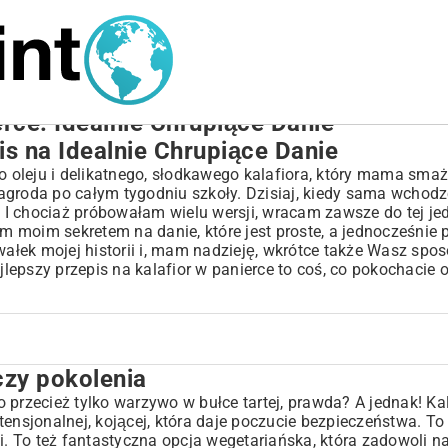
erce: Idealnie Chrupiące Danie
is na Idealnie Chrupiące Danie
oleju i delikatnego, słodkawego kalafiora, który mama smaż
 nagroda po całym tygodniu szkoły. Dzisiaj, kiedy sama wchodz
. I chociaż próbowałam wielu wersji, wracam zawsze do tej jed
ym moim sekretem na danie, które jest proste, a jednocześnie 
kawałek mojej historii i, mam nadzieję, wkrótce także Wasz spo
lepszy przepis na kalafior w panierce to coś, co pokochacie 
czy pokolenia
 przecież tylko warzywo w bułce tartej, prawda? A jednak! Ka
tensjonalnej, kojącej, która daje poczucie bezpieczeństwa. To
i. To też fantastyczna opcja wegetariańska, która zadowoli n