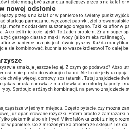
ów i obie mogą być uznane za najlepszy przepis na kalafior 
 w nowej odsłonie
epszy przepis na kalafior w panierce to świetny punkt wyjści
dać startego parmezanu, wędzonej papryki, ziół prowansalski
ersja, może z dodatkiem suszonego oregano. Taki kalafior w pa
. A co jeśli nie jecie jajek? To żaden problem. Znam super sp
 użyć gęstego ciasta z mąki i wody (albo mleka roślinnego),
afior w panierce przepis jest równie pyszny. Każda modyfika
bójcie się kombinować, kuchnia to wasze królestwo! To dalej bę
arzysze
rzystwie smakuje jeszcze lepiej. Z czym go podawać? Absolutn
enosi mnie prosto do wakacji u babci. Ale to nie jedyna opcja
cie chwilę więcej, domowy sos tatarski. Tutaj znajdziecie świ
tego jakaś prosta surówka z marchewki albo młodej kapusty i 
 ryby. Spróbujcie różnych kombinacji, na pewno znajdziecie s
najczęstsze w jednym miejscu. Często pytacie, czy można zam
rowe, już opanierowane różyczki. Potem prosto z zamrażarki n
 Tylko piekarnik albo air fryer! Mikrofalówka zrobi z niego ro
afior w panierce. Co z mrożonym kalafiorem ze sklepu? Też da 