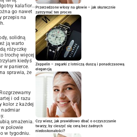
lgotny kalafior…
Przerzedzone włosy na głowie – jak skutecznie
 Można go nawet
zatrzymać ten proces
y przepis na
ch.
dy, solidną
eż ją warto
żdą różyczkę
o trochę więcej
atrzyłam kiedyś
Zeppelin – zegarki z lotniczą duszą i ponadczasową
or w panierce.
elegancją
ona sprawia, że
a. Rozgrzewamy
rtej i od razu
y kolor z każdej
ć nadmiar
y.
 lubią smażenia.
Czy wiesz, jak prawidłowo dbać o oczyszczanie
twarzy, by cieszyć się cerą bez żadnych
, w połowie
niedoskonałości?
go w tygodniu.