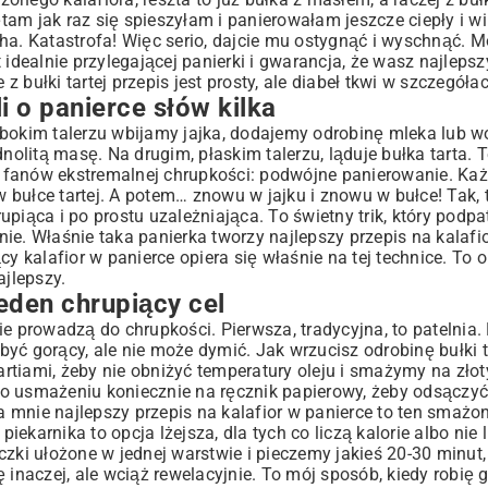
am jak raz się spieszyłam i panierowałam jeszcze ciepły i wi
lucha. Katastrofa! Więc serio, dajcie mu ostygnąć i wyschnąć.
 idealnie przylegającej panierki i gwarancja, że wasz najlepsz
z bułki tartej przepis jest prosty, ale diabeł tkwi w szczegóła
i o panierce słów kilka
ębokim talerzu wbijamy jajka, dodajemy odrobinę mleka lub wo
nolitą masę. Na drugim, płaskim talerzu, ląduje bułka tarta. T
la fanów ekstremalnej chrupkości: podwójne panierowanie. Ka
bułce tartej. A potem… znowu w jajku i znowu w bułce! Tak, t
rupiąca i po prostu uzależniająca. To świetny trik, który podp
lnie. Właśnie taka panierka tworzy najlepszy przepis na kalafi
y kalafior w panierce opiera się właśnie na tej technice. To 
ajlepszy.
jeden chrupiący cel
ie prowadzą do chrupkości. Pierwsza, tradycyjna, to patelni
 być gorący, ale nie może dymić. Jak wrzucisz odrobinę bułki ta
artiami, żeby nie obniżyć temperatury oleju i smażymy na złot
Po usmażeniu koniecznie na ręcznik papierowy, żeby odsączy
la mnie najlepszy przepis na kalafior w panierce to ten smażon
piekarnika to opcja lżejsza, dla tych co liczą kalorie albo nie
czki ułożone w jednej warstwie i pieczemy jakieś 20-30 minut
 inaczej, ale wciąż rewelacyjnie. To mój sposób, kiedy robię 