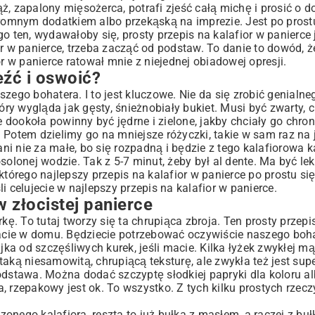
lka
, zapalony mięsożerca, potrafi zjeść całą michę i prosić o d
kromnym dodatkiem albo przekąską na imprezie. Jest po prost
o ten, wydawałoby się, prosty przepis na kalafior w panierce j
or w panierce, trzeba zacząć od podstaw. To danie to dowód, 
r w panierce ratował mnie z niejednej obiadowej opresji.
eźć i oswoić?
go bohatera. I to jest kluczowe. Nie da się zrobić genialne
óry wygląda jak gęsty, śnieżnobiały bukiet. Musi być zwarty, ci
dookoła powinny być jędrne i zielone, jakby chciały go chroni
 Potem dzielimy go na mniejsze różyczki, takie w sam raz na 
 ani nie za małe, bo się rozpadną i będzie z tego kalafiorowa 
solonej wodzie. Tak z 5-7 minut, żeby był al dente. Ma być le
tórego najlepszy przepis na kalafior w panierce po prostu się
 celujecie w najlepszy przepis na kalafior w panierce.
 złocistej panierce
kę. To tutaj tworzy się ta chrupiąca zbroja. Ten prosty przepi
macie w domu. Będziecie potrzebować oczywiście naszego bohat
jka od szczęśliwych kurek, jeśli macie. Kilka łyżek zwykłej mą
aką niesamowitą, chrupiącą teksturę, ale zwykła też jest supe
odstawa. Można dodać szczyptę słodkiej papryki dla koloru a
, rzepakowy jest ok. To wszystko. Z tych kilku prostych rzecz
nego kalafiora, reszta to już bułka z masłem, a raczej z bułk