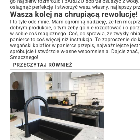
go najpierw rozmrozić i BARDZO dobrze osuszyć z wody.
osiągnąć perfekcję i stworzyć wasz własny, najlepszy prz
Wasza kolej na chrupiącą rewolucję!
I to tyle ode mnie. Mam ogromną nadzieję, że ten mój pr
dobrym produkcie, o tym żeby go nie rozgotować i o porzą
w sobie coś magicznego. Coś, co sprawia, że zwykły obi
panierce to coś więcej niż instrukcja. To zaproszenie do 
wegański kalafior w panierce przepis, najważniejsze jest 
spróbujcie i stwórzcie własne wspomnienia. Dajcie znać,
Smacznego!
PRZECZYTAJ RÓWNIEŻ