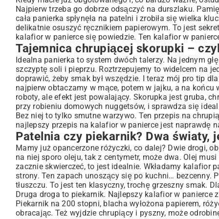
Najpierw trzeba go dobrze odsączyć na durszlaku. Pamięt
cała panierka spłynęła na patelni i zrobiła się wielka k
delikatnie osuszyć ręcznikiem papierowym. To jest sekret
kalafior w panierce się powiedzie. Ten kalafior w panierce 
Tajemnica chrupiącej skorupki – czyl
Idealna panierka to system dwóch talerzy. Na jednym gł
szczyptę soli i pieprzu. Roztrzepujemy to widelcem na jed
doprawić, żeby smak był wszędzie. I teraz mój pro tip d
najpierw obtaczamy w mące, potem w jajku, a na końcu w 
roboty, ale efekt jest powalający. Skorupka jest gruba, ch
przy robieniu domowych
nuggetsów
, i sprawdza się idea
Bez niej to tylko smutne warzywo. Ten przepis na chrupiąc
najlepszy przepis na kalafior w panierce jest naprawdę n
Patelnia czy piekarnik? Dwa światy, 
Mamy już opancerzone różyczki, co dalej? Dwie drogi, ob
na niej sporo oleju, tak z centymetr, może dwa. Olej musi
zacznie skwierczeć, to jest idealnie. Wkładamy kalafior p
strony. Ten zapach unoszący się po kuchni… bezcenny. 
tłuszczu. To jest ten klasyczny, trochę grzeszny smak. D
Druga droga to piekarnik. Najlepszy kalafior w panierce z 
Piekarnik na 200 stopni, blacha wyłożona papierem, róży
obracając. Też wyjdzie chrupiący i pyszny, może odrobinę