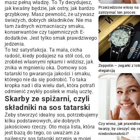
masz pełną władzę. To Ty decydujesz,
po kroku
jak kwaśny będzie, jak ostry, jak bardzo
Przerzedzone włosy na 
Sos tatarski na Twoją modłę
zatrzymać ten proces
grzybkowy. Masz pewność, że używasz
Z czym to się je? Moje ulubione
świeżych, dobrych składników. Nie ma
połączenia
tam żadnych wzmacniaczy smaku,
konserwantów czy tajemniczych E-
Kilka praktycznych rad i pytań
dodatków. Jest tylko smak prawdziwego
Teraz Twoja kolej!
jedzenia.
To też satysfakcja. Ta mała, cicha
radość, kiedy podajesz na stół coś, co
zrobiłeś własnymi rękami i widzisz, jak
Zeppelin – zegarki z l
znika w mgnieniu oka. Domowy sos
elegancją
tatarski to gwarancja jakości i smaku,
którego nie da się podrobić. To taka
kropka nad i dla wielu dań, która potrafi
odmienić zwykły posiłek w małą ucztę.
Skarby ze spiżarni, czyli
składniki na sos tatarski
Żeby stworzyć idealny sos, potrzebujemy
kilku podstawowych, ale dobrych
Czy wiesz, jak prawidł
jakościowo rzeczy. Oto moja lista, która
twarzy, by cieszyć się 
jest bazą do tego, co uważam za
niedoskonałości?
najlepszy sos tatarski przepis w mojej