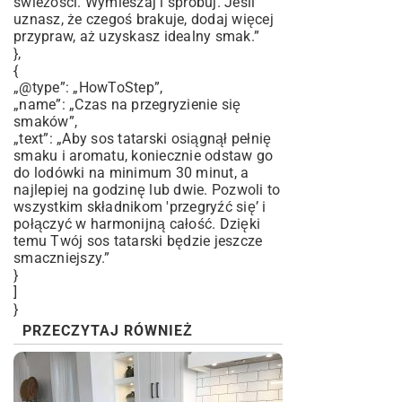
świeżości. Wymieszaj i spróbuj. Jeśli
uznasz, że czegoś brakuje, dodaj więcej
przypraw, aż uzyskasz idealny smak.”
},
{
„@type”: „HowToStep”,
„name”: „Czas na przegryzienie się
smaków”,
„text”: „Aby sos tatarski osiągnął pełnię
smaku i aromatu, koniecznie odstaw go
do lodówki na minimum 30 minut, a
najlepiej na godzinę lub dwie. Pozwoli to
wszystkim składnikom 'przegryźć się’ i
połączyć w harmonijną całość. Dzięki
temu Twój sos tatarski będzie jeszcze
smaczniejszy.”
}
]
}
PRZECZYTAJ RÓWNIEŻ