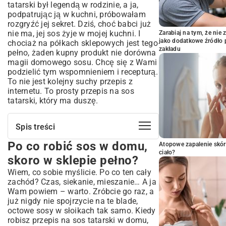
tatarski był legendą w rodzinie, a ja,
podpatrując ją w kuchni, próbowałam
rozgryźć jej sekret. Dziś, choć babci już
nie ma, jej sos żyje w mojej kuchni. I
Zarabiaj na tym, że ni
jako dodatkowe źródło 
chociaż na półkach sklepowych jest tego
zakładu
pełno, żaden kupny produkt nie dorówna
magii domowego sosu. Chcę się z Wami
podzielić tym wspomnieniem i recepturą.
To nie jest kolejny suchy przepis z
internetu. To prosty przepis na sos
tatarski, który ma duszę.
Spis treści
Po co robić sos w domu,
Po co robić sos w domu, skoro w sklepie
Atopowe zapalenie skór
pełno?
ciało?
skoro w sklepie pełno?
Skarby ze spiżarni, czyli składniki na sos
Wiem, co sobie myślicie. Po co ten cały
tatarski
zachód? Czas, siekanie, mieszanie… A ja
Serce sosu, czyli baza idealna
Wam powiem – warto. Zróbcie go raz, a
To, co czyni go tatarskim
już nigdy nie spojrzycie na te blade,
octowe sosy w słoikach tak samo. Kiedy
Ostatnie szlify smaku
robisz przepis na sos tatarski w domu,
Do dzieła! Jak zrobić sos tatarski krok