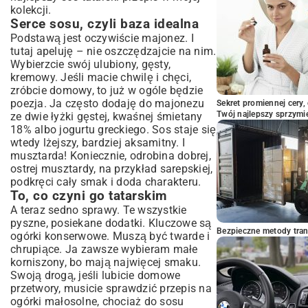
kolekcji.
Serce sosu, czyli baza idealna
Podstawą jest oczywiście majonez. I
tutaj apeluję – nie oszczędzajcie na nim.
Wybierzcie swój ulubiony, gęsty,
kremowy. Jeśli macie chwilę i chęci,
zróbcie domowy, to już w ogóle będzie
poezja. Ja często dodaję do majonezu
Sekret promiennej cery,
Twój najlepszy sprzymi
ze dwie łyżki gęstej, kwaśnej śmietany
18% albo jogurtu greckiego. Sos staje się
wtedy lżejszy, bardziej aksamitny. I
musztarda! Koniecznie, odrobina dobrej,
ostrej musztardy, na przykład sarepskiej,
podkręci cały smak i doda charakteru.
To, co czyni go tatarskim
A teraz sedno sprawy. Te wszystkie
pyszne, posiekane dodatki. Kluczowe są
Bezpieczne metody trans
ogórki konserwowe. Muszą być twarde i
chrupiące. Ja zawsze wybieram małe
korniszony, bo mają najwięcej smaku.
Swoją drogą, jeśli lubicie domowe
przetwory, musicie sprawdzić
przepis na
ogórki małosolne
, chociaż do sosu