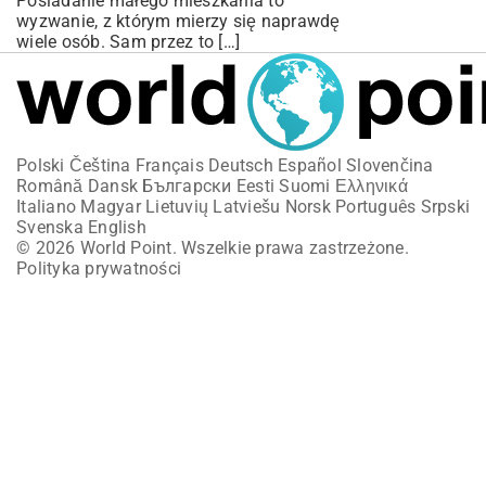
Posiadanie małego mieszkania to
wyzwanie, z którym mierzy się naprawdę
wiele osób. Sam przez to […]
Polski
Čeština
Français
Deutsch
Español
Slovenčina
Română
Dansk
Български
Eesti
Suomi
Ελληνικά
Italiano
Magyar
Lietuvių
Latviešu
Norsk
Português
Srpski
Svenska
English
© 2026 World Point. Wszelkie prawa zastrzeżone.
Polityka prywatności