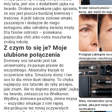
mój tata, jest sos z dodatkiem jajka na
twardo. Drobno posiekane jajko sprawia,
Broker nieruchomości – 
kursy, aby wejść do teg
że sos jest jeszcze bardziej kremowy i
treściwy. A jeśli lubicie ziołowe smaki,
zaszalejcie i dodajcie do niego
estragonu albo odrobinę świeżej mięty.
Dla fanów ostrości – posiekana
papryczka chili albo ostra musztarda
zrobią robotę.
Z czym to się je? Moje
ulubione połączenia
Przegląd zabiegów na 
chirurgiczne i niechirur
Domowy sos tatarski jest tak
uniwersalny, że pasuje prawie do
wszystkiego. Absolutny klasyk to
oczywiście ryba. Smażony dorsz i ten
sos to dla mnie duet idealny. To chyba
najlepszy sos tatarski do ryby przepis,
jaki znam. Ale to dopiero początek! Jajka
na twardo, zwłaszcza na Wielkanoc.
Wędliny, domowe pasztety, zimne mięsa
Silna, niezawodna i pr
– wszystko smakuje z nim lepiej.
pokaż, jaka jest twoja 
Ale próbujcie też mniej oczywistych
survivalowe