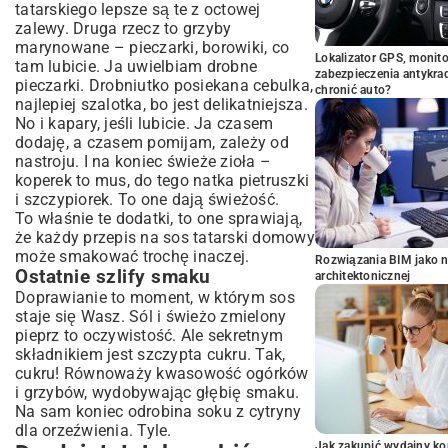
tatarskiego lepsze są te z octowej
zalewy. Druga rzecz to grzyby
marynowane – pieczarki, borowiki, co
Lokalizator GPS, monito
tam lubicie. Ja uwielbiam drobne
zabezpieczenia antykra
pieczarki. Drobniutko posiekana cebulka,
chronić auto?
najlepiej szalotka, bo jest delikatniejsza.
No i kapary, jeśli lubicie. Ja czasem
dodaję, a czasem pomijam, zależy od
nastroju. I na koniec świeże zioła –
koperek to mus, do tego natka pietruszki
i szczypiorek. To one dają świeżość.
To właśnie te dodatki, to one sprawiają,
że każdy przepis na sos tatarski domowy
może smakować trochę inaczej.
Rozwiązania BIM jako n
Ostatnie szlify smaku
architektonicznej
Doprawianie to moment, w którym sos
staje się Wasz. Sól i świeżo zmielony
pieprz to oczywistość. Ale sekretnym
składnikiem jest szczypta cukru. Tak,
cukru! Równoważy kwasowość ogórków
i grzybów, wydobywając głębię smaku.
Na sam koniec odrobina soku z cytryny
dla orzeźwienia. Tyle.
Jak zakupić wydajny ko