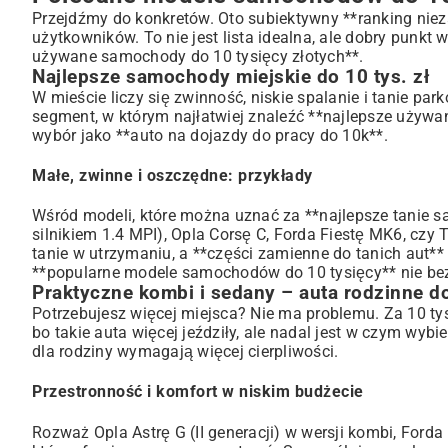
Przejdźmy do konkretów. Oto subiektywny **ranking nie
użytkowników. To nie jest lista idealna, ale dobry punkt
używane samochody do 10 tysięcy złotych**.
Najlepsze samochody miejskie do 10 tys. zł
W mieście liczy się zwinność, niskie spalanie i tanie par
segment, w którym najłatwiej znaleźć **najlepsze używa
wybór jako **auto na dojazdy do pracy do 10k**.
Małe, zwinne i oszczędne: przykłady
Wśród modeli, które można uznać za **najlepsze tanie s
silnikiem 1.4 MPI), Opla Corsę C, Forda Fiestę MK6, czy 
tanie w utrzymaniu, a **części zamienne do tanich aut*
**popularne modele samochodów do 10 tysięcy** nie bez
Praktyczne kombi i sedany – auta rodzinne d
Potrzebujesz więcej miejsca? Nie ma problemu. Za 10 tys
bo takie auta więcej jeździły, ale nadal jest w czym wy
dla rodziny wymagają więcej cierpliwości.
Przestronność i komfort w niskim budżecie
Rozważ Opla Astrę G (II generacji) w wersji kombi, Ford