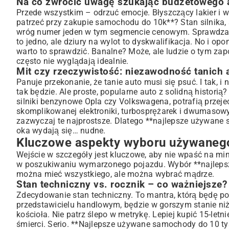
Na co zwrócić uwagę szukając budżetowego 
Historia serwisowa i dokumentacja – dlaczego to takie ważn
Przede wszystkim – odrzuć emocje. Błyszczący lakier i 
patrzeć przy zakupie samochodu do 10k**? Stan silnika, 
Polecane modele samochodów do 10 000 zł – niezawod
wróg numer jeden w tym segmencie cenowym. Sprawdzaj p
Najlepsze samochody miejskie do 10 tys. zł
to jedno, ale dziury na wylot to dyskwalifikacja. No i 
Praktyczne kombi i sedany – auta rodzinne do 10k
warto to sprawdzić. Banalne? Może, ale ludzie o tym za
Auta z silnikiem Diesla i benzynowym – na co postawić?
często nie wyglądają idealnie.
Mit czy rzeczywistość: niezawodność tanich 
Ukryte koszty posiadania taniego samochodu
Panuje przekonanie, że tanie auto musi się psuć. I tak, 
Ubezpieczenie, serwis i części zamienne – co warto wiedzieć?
tak będzie. Ale proste, popularne auto z solidną histori
Potencjalne awarie i jak im zapobiegać
silniki benzynowe Opla czy Volkswagena, potrafią przeje
Proces zakupu: od ogłoszenia do umowy
skomplikowanej elektroniki, turbosprężarek i dwumasowy
Gdzie szukać wiarygodnych ofert?
zazwyczaj te najprostsze. Dlatego **najlepsze używane s
oka wydają się… nudne.
Negocjacje ceny i sprawdzenie dokumentów
Kluczowe aspekty wyboru używanego
Podsumowanie: Twój wymarzony samochód do 10 tysięcy
Wejście w szczegóły jest kluczowe, aby nie wpaść na min
w poszukiwaniu wymarzonego pojazdu. Wybór **najlepsz
można mieć wszystkiego, ale można wybrać mądrze.
Stan techniczny vs. rocznik – co ważniejsze?
Zdecydowanie stan techniczny. To mantra, którą będę p
przedstawicielu handlowym, będzie w gorszym stanie niż 
kościoła. Nie patrz ślepo w metrykę. Lepiej kupić 15-letni
śmierci. Serio. **Najlepsze używane samochody do 10 tysię