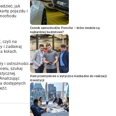
iedzieć,
jak
kartę pojazdu i
samochodu
Cennik samochodów Porsche – które modele są
najbardziej budżetowe?
, czyli na
y i zadawaj
a kołach.
 i ostrożności.
ieru, szukaj
stycznej.
Hale przemysłowe a wytyczne niezbędne do realizacji
 Analizując
inwestycji
 na dostępnych
eźć.