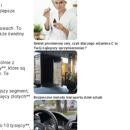
i
jlepsze
prawach. To
kże świetny
Sekret promiennej cery, czyli dlaczego witamina C to
Twój najlepszy sprzymierzeniec?
ólnie z
**, które są
. Te
ejszy segment,
ięcy złotych**
Bezpieczne metody transportu dzieł sztuki
o 10 tysięcy**,