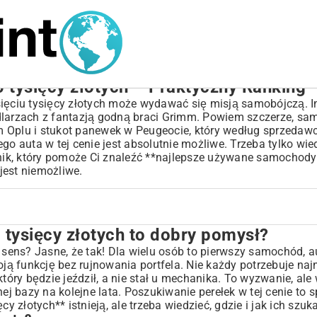
tysięcy złotych – Praktyczny Ranking
ęciu tysięcy złotych może wydawać się misją samobójczą. I
dlarzach z fantazją godną braci Grimm. Powiem szczerze, sam
m Oplu i stukot panewek w Peugeocie, który według sprzedaw
o auta w tej cenie jest absolutnie możliwe. Trzeba tylko wied
dnik, który pomoże Ci znaleźć **najlepsze używane samochody
 jest niemożliwe.
tysięcy złotych to dobry pomysł?
dobry pomysł?
ens? Jasne, że tak! Dla wielu osób to pierwszy samochód, a
woją funkcję bez rujnowania portfela. Nie każdy potrzebuje n
tóry będzie jeździł, a nie stał u mechanika. To wyzwanie, ale 
ej cenie
ej bazy na kolejne lata. Poszukiwanie perełek w tej cenie to s
złotych** istnieją, ale trzeba wiedzieć, gdzie i jak ich szuk