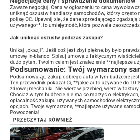
Negocjacje ceny i sprawdzenie dokumentów
Zawsze negocjuj. Cena w ogłoszeniu to cena wywoławcza
uniknąć oszustw handlarzy samochodów
, którzy często
polisę OC. Upewnij się, że dane sprzedającego zgadzaj
używanego**, to umiejętność, która pozwala zaoszczędzi
Jak uniknąć oszustw podczas zakupu?
Unikaj „okazji”. Jeśli coś jest zbyt piękne, by było prawd
umowę in-blanco. Spisuj umowę z faktycznym właściciele
dużo pytań. Twoim celem jest znalezienie **najlepsze u
Podsumowanie: Twój wymarzony samo
Podsumowując, zakup dobrego auta w tym budżecie jest 
Ten przewodnik pokazał Ci, **jakie auto używane do 10 ty
zdrowej mechaniki. Nie wierz w przebieg, wierz w faktury
Chociaż w tym budżecie nie ma co marzyć o elektrykach, w
opłacalność zakupu używanych samochodów elektryczn
opcjach. Twoje wymarzone, **najlepsze używane samochod
Powodzenia!
PRZECZYTAJ RÓWNIEŻ