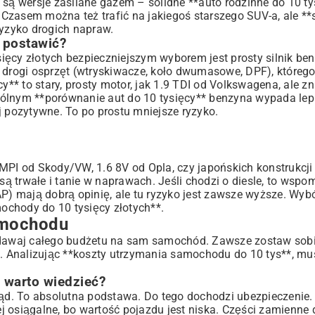
 są wersje zasilane gazem – solidne **auto rodzinne do 10 t
Czasem można też trafić na jakiegoś starszego SUV-a, ale **
ryzyko drogich napraw.
 postawić?
ięcy złotych bezpieczniejszym wyborem jest prosty silnik be
ą drogi osprzęt (wtryskiwacze, koło dwumasowe, DPF), które
y** to stary, prosty motor, jak 1.9 TDI od Volkswagena, ale zn
ólnym **porównanie aut do 10 tysięcy** benzyna wypada lepie
j pozytywne. To po prostu mniejsze ryzyko.
I od Skody/VW, 1.6 8V od Opla, czy japońskich konstrukcji 
 są trwałe i tanie w naprawach. Jeśli chodzi o diesle, to wspo
FAP) mają dobrą opinię, ale tu ryzyko jest zawsze wyższe. Wybó
ochody do 10 tysięcy złotych**.
amochodu
wydawaj całego budżetu na sam samochód. Zawsze zostaw sobi
ję. Analizując **koszty utrzymania samochodu do 10 tys**, m
 warto wiedzieć?
ozrząd. To absolutna podstawa. Do tego dochodzi ubezpieczenie
iej osiągalne, bo wartość pojazdu jest niska. Części zamienne