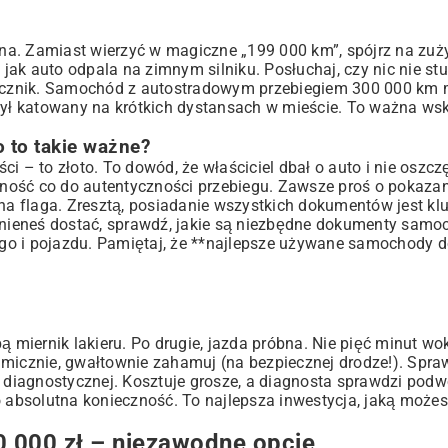
kcyjna. Zamiast wierzyć w magiczne „199 000 km”, spójrz na zuż
, jak auto odpala na zimnym silniku. Posłuchaj, czy nic nie st
 licznik. Samochód z autostradowym przebiegiem 300 000 km
 był katowany na krótkich dystansach w mieście. To ważna ws
 to takie ważne?
i – to złoto. To dowód, że właściciel dbał o auto i nie oszcz
ność co do autentyczności przebiegu. Zawsze proś o pokazan
ona flaga. Zresztą, posiadanie wszystkich dokumentów jest k
inieneś dostać, sprawdź,
jakie są niezbędne dokumenty sam
go i pojazdu. Pamiętaj, że **najlepsze używane samochody d
ą miernik lakieru. Po drugie, jazda próbna. Nie pięć minut wo
amicznie, gwałtownie zahamuj (na bezpiecznej drodze!). Spra
cji diagnostycznej. Kosztuje grosze, a diagnosta sprawdzi podw
o absolutna konieczność. To najlepsza inwestycja, jaką możes
000 zł – niezawodne opcje