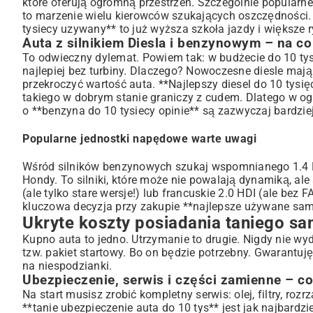
które oferują ogromną przestrzeń. Szczególnie popularne
to marzenie wielu kierowców szukających oszczędności. 
tysiecy uzywany** to już wyższa szkoła jazdy i większe 
Auta z silnikiem Diesla i benzynowym – na co
To odwieczny dylemat. Powiem tak: w budżecie do 10 tys
najlepiej bez turbiny. Dlaczego? Nowoczesne diesle maj
przekroczyć wartość auta. **Najlepszy diesel do 10 tysięc
takiego w dobrym stanie graniczy z cudem. Dlatego w og
o **benzyna do 10 tysiecy opinie** są zazwyczaj bardzie
Popularne jednostki napędowe warte uwagi
Wśród silników benzynowych szukaj wspomnianego 1.4 MP
Hondy. To silniki, które może nie powalają dynamiką, ale
(ale tylko stare wersje!) lub francuskie 2.0 HDI (ale bez 
kluczowa decyzja przy zakupie **najlepsze używane sam
Ukryte koszty posiadania taniego s
Kupno auta to jedno. Utrzymanie to drugie. Nigdy nie 
tzw. pakiet startowy. Bo on będzie potrzebny. Gwarantu
na niespodzianki.
Ubezpieczenie, serwis i części zamienne – co
Na start musisz zrobić kompletny serwis: olej, filtry, r
**tanie ubezpieczenie auta do 10 tys** jest jak najbardz