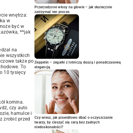
Przerzedzone włosy na głowie – jak skutecznie
zatrzymać ten proces
ycie wnętrza:
uka w
 może być w
kazówka, **jak
ędzał na
ie wszystkich
luczowe także po
Zeppelin – zegarki z lotniczą duszą i ponadczasową
ochodowe
. To
elegancją
o 10 tysięcy
kół komina.
wdź, czy auto
ozie, hamulce i
Czy wiesz, jak prawidłowo dbać o oczyszczanie
z zrobić przed
twarzy, by cieszyć się cerą bez żadnych
niedoskonałości?