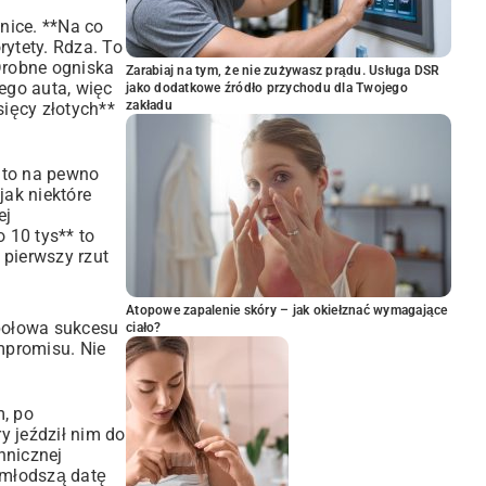
nice. **Na co
rytety. Rdza. To
Drobne ogniska
Zarabiaj na tym, że nie zużywasz prądu. Usługa DSR
ego auta, więc
jako dodatkowe źródło przychodu dla Twojego
zakładu
ięcy złotych**
, to na pewno
jak niektóre
ej
 10 tys** to
 pierwszy rzut
Atopowe zapalenie skóry – jak okiełznać wymagające
 połowa sukcesu
ciało?
mpromisu. Nie
, po
y jeździł nim do
chnicznej
ajmłodszą datę