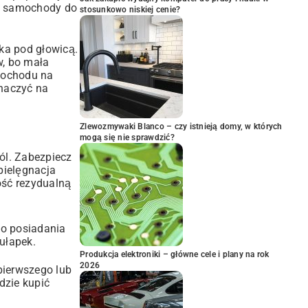
ne samochody do
stosunkowo niskiej cenie?
ka pod głowicą.
w, bo mała
mochodu na
znaczyć na
Zlewozmywaki Blanco – czy istnieją domy, w których
mogą się nie sprawdzić?
sól. Zabezpiecz
pielęgnacja
ość rezydualną
do posiadania
ułapek.
Produkcja elektroniki – główne cele i plany na rok
2026
 pierwszego lub
dzie kupić