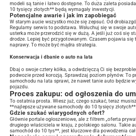
modeli są tanie i łatwo dostępne. To duża zaleta posia
10 tysięcy złotych** będą wymagały inwestycji.
Potencjalne awarie i jak im zapobiegać
W starym aucie wszystko może się zepsuć. Od drobiazgów
Regularny serwis to podstawa. Wsłuchuj się w swoje auto
usterka może przerodzić się w dużą. A jeśli już coś się s
drodze
. Lepiej być przygotowanym. Czasem pojawia się te
naprawy. To może być mądra strategia.
Konserwacja i dbanie o auto na lata
Dbaj o swoje cztery kółka, a odwdzięczą Ci się bezprobl
podwozie przed korozją. Sprawdzaj poziom płynów. To pr
samochodu na lata
sprawi, że nawet tanie auto będzie w
pojazdu.
Proces zakupu: od ogłoszenia do u
To ostatnia prosta. Wiesz już, czego szukać, teraz musis
**najlepsze używane samochody do 10 tysięcy złotych**.
Gdzie szukać wiarygodnych ofert?
Głównie portale ogłoszeniowe, ale z filtrem „oferta pryw
drugiego właściciela w kraju, z polskiego salonu. Takie 
samochód do 10 tys**, jest kluczowe dla powodzenia całe