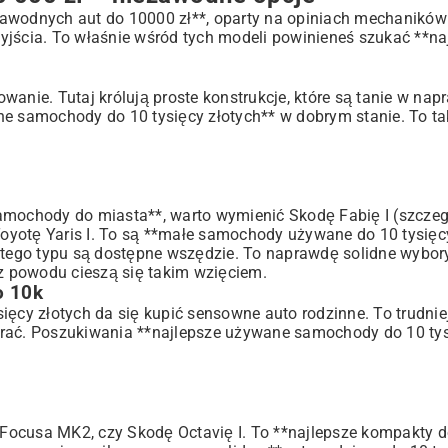
zawodnych aut do 10000 zł**, oparty na opiniach mechaników 
 wyjścia. To właśnie wśród tych modeli powinieneś szukać **na
kowanie. Tutaj królują proste konstrukcje, które są tanie w na
ne samochody do 10 tysięcy złotych** w dobrym stanie. To ta
amochody do miasta**, warto wymienić Skodę Fabię I (szczeg
Toyotę Yaris I. To są **małe samochody używane do 10 tysięcy
* tego typu są dostępne wszędzie. To naprawdę solidne wybory
 powodu cieszą się takim wzięciem.
o 10k
ięcy złotych da się kupić sensowne auto rodzinne. To trudni
bierać. Poszukiwania **najlepsze używane samochody do 10 tys
a Focusa MK2, czy Skodę Octavię I. To **najlepsze kompakty d