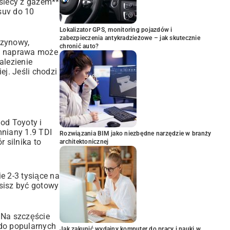
ysiecy z gazem**
suv do 10
Lokalizator GPS, monitoring pojazdów i
zabezpieczenia antykradzieżowe – jak skutecznie
nzynowy,
chronić auto?
go naprawa może
alezienie
j. Jeśli chodzi
od Toyoty i
mniany 1.9 TDI
Rozwiązania BIM jako niezbędne narzędzie w branży
r silnika to
architektonicznej
e 2-3 tysiące na
usisz być gotowy
. Na szczęście
 do popularnych
Jak zakupić wydajny komputer do pracy i nauki w