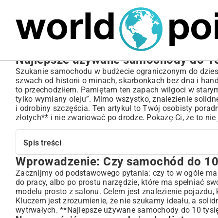
MARIUSZ ŁAMAGA
18.09.2025
MOTORYZACJA
Najlepsze używane samochody do 10 
Szukanie samochodu w budżecie ograniczonym do dziesi
szwach od historii o minach, skarbonkach bez dna i han
to przechodziłem. Pamiętam ten zapach wilgoci w stary
tylko wymiany oleju”. Mimo wszystko, znalezienie solidneg
i odrobiny szczęścia. Ten artykuł to Twój osobisty pora
złotych** i nie zwariować po drodze. Pokażę Ci, że to nie
Spis treści
Wprowadzenie: Czy samochód do 10 
Wprowadzenie: Czy samochód do 10 tysięcy złotych to 
Na co zwrócić uwagę szukając budżetowego auta?
Zacznijmy od podstawowego pytania: czy to w ogóle ma s
do pracy, albo po prostu narzędzie, które ma spełniać s
Mit czy rzeczywistość: niezawodność tanich aut?
modelu prosto z salonu. Celem jest znalezienie pojazdu, k
Kluczowe aspekty wyboru używanego samochodu w niski
Kluczem jest zrozumienie, że nie szukamy ideału, a solidn
Stan techniczny vs. rocznik – co ważniejsze?
wytrwałych. **Najlepsze używane samochody do 10 tysięcy 
Przebieg a faktyczna kondycja pojazdu