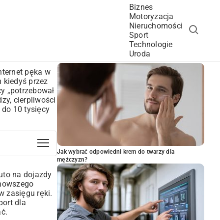
Biznes
Motoryzacja
Nieruchomości
Sport
Technologie
POPULARNE ARTYKUŁY
Uroda
nternet pęka w
 kiedyś przez
cy „potrzebował
zy, cierpliwości
 do 10 tysięcy
Jak wybrać odpowiedni krem do twarzy dla
mężczyzn?
uto na dojazdy
ajnowszego
w zasięgu ręki.
port dla
ać.