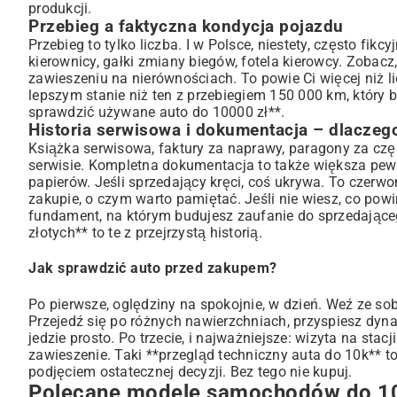
produkcji.
Przebieg a faktyczna kondycja pojazdu
Przebieg to tylko liczba. I w Polsce, niestety, często fi
kierownicy, gałki zmiany biegów, fotela kierowcy. Zobacz
zawieszeniu na nierównościach. To powie Ci więcej niż
lepszym stanie niż ten z przebiegiem 150 000 km, który
sprawdzić używane auto do 10000 zł**.
Historia serwisowa i dokumentacja – dlaczego
Książka serwisowa, faktury za naprawy, paragony za częśc
serwisie. Kompletna dokumentacja to także większa pew
papierów. Jeśli sprzedający kręci, coś ukrywa. To czerw
zakupie, o czym warto pamiętać. Jeśli nie wiesz, co pow
fundament, na którym budujesz zaufanie do sprzedające
złotych** to te z przejrzystą historią.
Jak sprawdzić auto przed zakupem?
Po pierwsze, oględziny na spokojnie, w dzień. Weź ze sob
Przejedź się po różnych nawierzchniach, przyspiesz dyn
jedzie prosto. Po trzecie, i najważniejsze: wizyta na sta
zawieszenie. Taki **przegląd techniczny auta do 10k** t
podjęciem ostatecznej decyzji. Bez tego nie kupuj.
Polecane modele samochodów do 10 