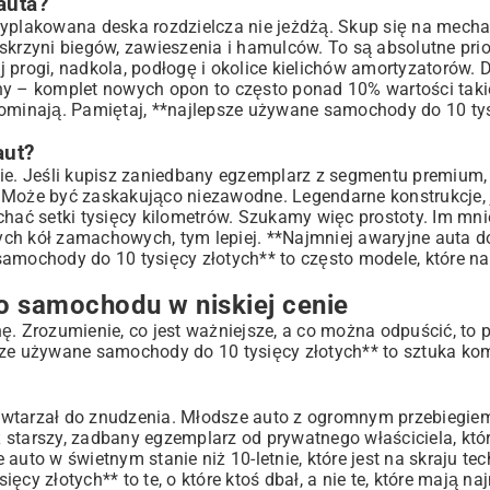
auta?
e?
wyplakowana deska rozdzielcza nie jeżdżą. Skup się na mecha
skrzyni biegów, zawieszenia i hamulców. To są absolutne prio
ne opcje
rogi, nadkola, podłogę i okolice kielichów amortyzatorów. 
opony – komplet nowych opon to często ponad 10% wartości taki
pominają. Pamiętaj, **najlepsze używane samochody do 10 tys
aut?
i nie. Jeśli kupisz zaniedbany egzemplarz z segmentu premium
ą? Może być zaskakująco niezawodne. Legendarne konstrukcje, 
chać setki tysięcy kilometrów. Szukamy więc prostoty. Im mni
ch kół zamachowych, tym lepiej. **Najmniej awaryjne auta do
amochody do 10 tysięcy złotych** to często modele, które na
 samochodu w niskiej cenie
 złotych czeka!
ę. Zrozumienie, co jest ważniejsze, a co można odpuścić, to
e używane samochody do 10 tysięcy złotych** to sztuka ko
owtarzał do znudzenia. Młodsze auto z ogromnym przebiegiem
starszy, zadbany egzemplarz od prywatnego właściciela, któr
e auto w świetnym stanie niż 10-letnie, które jest na skraju te
cy złotych** to te, o które ktoś dbał, a nie te, które mają n