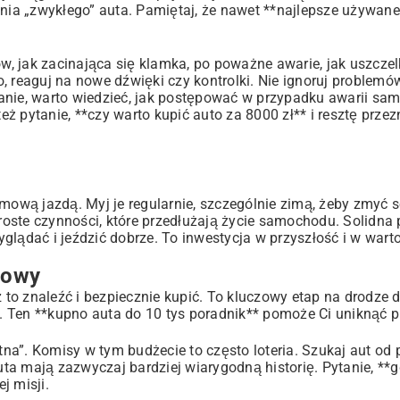
dania „zwykłego” auta. Pamiętaj, że nawet **najlepsze używa
, jak zacinająca się klamka, po poważne awarie, jak uszczel
, reaguj na nowe dźwięki czy kontrolki. Nie ignoruj problemó
tanie, warto wiedzieć,
jak postępować w przypadku awarii sa
ż pytanie, **czy warto kupić auto za 8000 zł** i resztę prze
emową jazdą. Myj je regularnie, szczególnie zimą, żeby zmyć 
oste czynności, które przedłużają życie samochodu. Solidna
yglądać i jeździć dobrze. To inwestycja w przyszłość i w wart
mowy
z to znaleźć i bezpiecznie kupić. To kluczowy etap na drodze 
 Ten **kupno auta do 10 tys poradnik** pomoże Ci uniknąć p
atna”. Komisy w tym budżecie to często loteria. Szukaj aut od
auta mają zazwyczaj bardziej wiarygodną historię. Pytanie, **g
j misji.