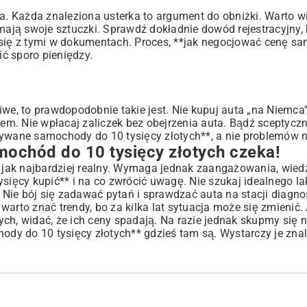
. Każda znaleziona usterka to argument do obniżki. Warto w
 mają swoje sztuczki. Sprawdź dokładnie dowód rejestracyjny, 
ą się z tymi w dokumentach. Proces, **jak negocjować cenę 
ć sporo pieniędzy.
ziwe, to prawdopodobnie takie jest. Nie kupuj auta „na Niemca”
m. Nie wpłacaj zaliczek bez obejrzenia auta. Bądź sceptyczn
żywane samochody do 10 tysięcy złotych**, a nie problemów n
chód do 10 tysięcy złotych czeka!
jak najbardziej realny. Wymaga jednak zaangażowania, wiedzy
sięcy kupić** i na co zwrócić uwagę. Nie szukaj idealnego lak
. Nie bój się zadawać pytań i sprawdzać auta na stacji diagno
arto znać trendy, bo za kilka lat sytuacja może się zmienić.
ych
, widać, że ich ceny spadają. Na razie jednak skupmy się
y do 10 tysięcy złotych** gdzieś tam są. Wystarczy je znal