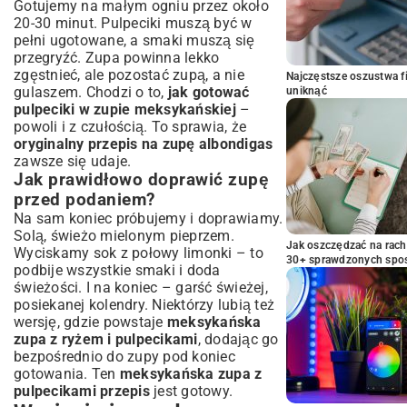
Gotujemy na małym ogniu przez około
20-30 minut. Pulpeciki muszą być w
pełni ugotowane, a smaki muszą się
przegryźć. Zupa powinna lekko
zgęstnieć, ale pozostać zupą, a nie
Najczęstsze oszustwa f
gulaszem. Chodzi o to,
jak gotować
uniknąć
pulpeciki w zupie meksykańskiej
–
powoli i z czułością. To sprawia, że
oryginalny przepis na zupę albondigas
zawsze się udaje.
Jak prawidłowo doprawić zupę
przed podaniem?
Na sam koniec próbujemy i doprawiamy.
Solą, świeżo mielonym pieprzem.
Jak oszczędzać na rac
Wyciskamy sok z połowy limonki – to
30+ sprawdzonych sp
podbije wszystkie smaki i doda
świeżości. I na koniec – garść świeżej,
posiekanej kolendry. Niektórzy lubią też
wersję, gdzie powstaje
meksykańska
zupa z ryżem i pulpecikami
, dodając go
bezpośrednio do zupy pod koniec
gotowania. Ten
meksykańska zupa z
pulpecikami przepis
jest gotowy.