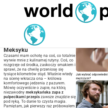
MARIUSZ ŁAMAGA
06.10.2025
BIZNES
POPULARNE A
Meksykańska Zupa z
Pulpecikami Przepis |
Autentyczny Smak
Meksyku
Czasami mam ochotę na coś, co totalnie
wyrwie mnie z kulinarnej rutyny. Coś, co
rozgrzeje od środka, zaskoczy smakiem i
sprawi, że na chwilę przeniosę się
tysiące kilometrów stąd. Właśnie wtedy
Jak wybrać odpowiedni 
na scenę wkracza ona – królowa
mężczyzn?
komfortowego jedzenia z pazurem.
Mówię oczywiście o zupie, na którą
niezawodny
meksykańska zupa z
pulpecikami przepis
zawsze znajdzie się
pod ręką. To danie to czysta magia.
Pamiętam, jak pierwszy raz próbowałem