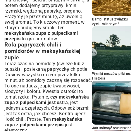
potem dodajemy przyprawy: kmin
rzymski, wędzoną paprykę, oregano.
Prażymy je przez minutę, aż uwolnią
Bambi status związku 
swój aromat. To kluczowy moment, w
życiu miłosnym?
którym budujemy smak. Ten
meksykańska zupa z pulpecikami
przepis
to gra aromatów.
Rola papryczek chili i
pomidorów w meksykańskiej
zupie
Teraz czas na pomidory (świeże lub z
puszki) i posiekaną papryczkę chipotle.
Wyniki meczów piłki noż
Dusimy wszystko razem przez kilka
Historia
minut, aż pomidory zaczną się rozpadać.
To one nadadzą zupie kwasowości,
słodyczy i koloru. Kwestia ostrości to
temat rzeka. Pytanie,
czy meksykańska
zupa z pulpecikami jest ostra
, jest
jednym z częstszych. Odpowiedź brzmi:
jest tak ostra, jak chcesz. Kontrolujesz
ilość chili. Proste. Ten
meksykańska
zupa z pulpecikami przepis
jest
Jak uniknąć oszustw h
elastyczny.