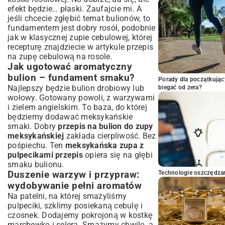
efekt będzie… płaski. Zaufajcie mi. A
jeśli chcecie zgłębić temat bulionów, to
fundamentem jest dobry rosół, podobnie
jak w klasycznej zupie cebulowej, której
recepturę znajdziecie w artykule
przepis
na zupę cebulową na rosole
.
Jak ugotować aromatyczny
bulion – fundament smaku?
Porady dla początkując
Najlepszy będzie bulion drobiowy lub
biegać od zera?
wołowy. Gotowany powoli, z warzywami
i zielem angielskim. To baza, do której
będziemy dodawać meksykańskie
smaki. Dobry
przepis na bulion do zupy
meksykańskiej
zakłada cierpliwość. Bez
pośpiechu. Ten
meksykańska zupa z
pulpecikami przepis
opiera się na głębi
smaku bulionu.
Duszenie warzyw i przypraw:
Technologie oszczędzan
wydobywanie pełni aromatów
Na patelni, na której smażyliśmy
pulpeciki, szklimy posiekaną cebulę i
czosnek. Dodajemy pokrojoną w kostkę
marchewkę i selera. Smażymy chwilę, a