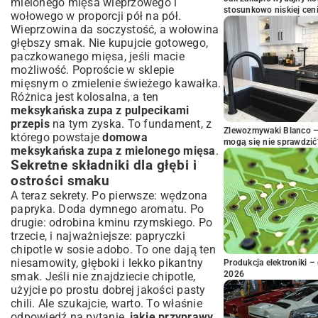
mielonego mięsa wieprzowego i
stosunkowo niskiej cen
wołowego w proporcji pół na pół.
Wieprzowina da soczystość, a wołowina
głębszy smak. Nie kupujcie gotowego,
paczkowanego mięsa, jeśli macie
możliwość. Poproście w sklepie
mięsnym o zmielenie świeżego kawałka.
Różnica jest kolosalna, a ten
meksykańska zupa z pulpecikami
przepis
na tym zyska. To fundament, z
Zlewozmywaki Blanco – 
którego powstaje
domowa
mogą się nie sprawdzić
meksykańska zupa z mielonego mięsa
.
Sekretne składniki dla głębi i
ostrości smaku
A teraz sekrety. Po pierwsze: wędzona
papryka. Doda dymnego aromatu. Po
drugie: odrobina kminu rzymskiego. Po
trzecie, i najważniejsze: papryczki
chipotle w sosie adobo. To one dają ten
niesamowity, głęboki i lekko pikantny
Produkcja elektroniki – 
2026
smak. Jeśli nie znajdziecie chipotle,
użyjcie po prostu dobrej jakości pasty
chili. Ale szukajcie, warto. To właśnie
odpowiedź na pytanie,
jakie przyprawy