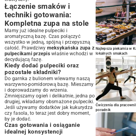
Łączenie smaków i
techniki gotowania:
Kompletna zupa na stole
Mamy już idealne pulpeciki i
aromatyczną bazę. Czas połączyć
wszystko w jedną, spójną i przepyszną
całość. Prawdziwy
meksykańska zupa z
Najlepsza piekarnia w 
pulpecikami przepis
właśnie wchodzi w
lokalnych smakach
decydującą fazę.
Kiedy dodać pulpeciki oraz
pozostałe składniki?
Do garnka z bulionem wlewamy naszą
warzywno-pomidorową bazę. Mieszamy
i doprowadzamy do wrzenia.
Zmniejszamy ogień i delikatnie, jedna po
drugiej, wkładamy obsmażone pulpeciki.
Ćwiczenia dla pracown
Jeśli używamy dodatków jak kukurydza
poradnik
czy fasola, to teraz jest dobry moment,
by je dodać.
Czas gotowania i osiąganie
idealnej konsystencji