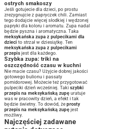
ostrych smakoszy
Jeśli gotujecie dla dzieci, po prostu
zrezygnujcie z papryczek chili. Zamiast
tego dodajcie więcej słodkiej i wędzonej
papryki dla koloru i aromatu. Zupa nadal
będzie pyszna i aromatyczna. Taka
meksykańska zupa z pulpecikami dla
dzieci
to strzał w dziesiątkę. Ten
meksykańska zupa z pulpecikami
przepis
jest dla każdego.
Szybka zupa: triki na
oszczędność czasu w kuchni
Nie macie czasu? Użyjcie dobrej jakości
gotowego bulionu i passaty
pomidorowej. Możecie też przygotować
pulpeciki dzień wcześniej. Taki
szybki
przepis na meksykańską zupę
uratuje
was w pracowity dzień, a efekt i tak
będzie świetny. To dowód, że
prosty
przepis na meksykańską zupę
jest
możliwy.
Najczęściej zadawane