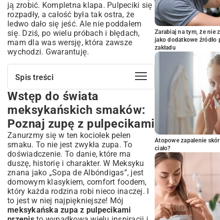
ją zrobić. Kompletna klapa. Pulpeciki się
rozpadły, a całość była tak ostra, że
ledwo dało się jeść. Ale nie poddałem
się. Dziś, po wielu próbach i błędach,
Zarabiaj na tym, że ni
jako dodatkowe źródło 
mam dla was wersję, która zawsze
zakładu
wychodzi. Gwarantuję.
Spis treści
Wstęp do świata
Wstęp do świata meksykańskich
smaków: Poznaj zupę z pulpecikami
meksykańskich smaków:
Skąd pochodzi popularność tej
Poznaj zupę z pulpecikami
aromatycznej zupy?
Zanurzmy się w ten kociołek pełen
Dlaczego warto włączyć meksykańską
Atopowe zapalenie skór
zupę do swojego menu?
smaku. To nie jest zwykła zupa. To
ciało?
doświadczenie. To danie, które ma
Niezbędne składniki na autentyczną
duszę, historię i charakter. W Meksyku
meksykańską zupę z pulpecikami
znana jako „Sopa de Albóndigas”, jest
Podstawowa lista zakupów: świeże
domowym klasykiem, comfort foodem,
warzywa i aromatyczne zioła
który każda rodzina robi nieco inaczej. I
Jakie mięso wybrać do soczystych
to jest w niej najpiękniejsze! Mój
pulpecików?
meksykańska zupa z pulpecikami
Sekretne składniki dla głębi i ostrości
przepis
to wypadkowa wielu inspiracji i