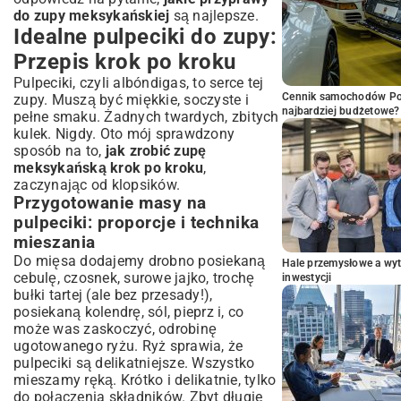
do zupy meksykańskiej
są najlepsze.
Idealne pulpeciki do zupy:
Przepis krok po kroku
Pulpeciki, czyli albóndigas, to serce tej
Cennik samochodów Por
zupy. Muszą być miękkie, soczyste i
najbardziej budżetowe?
pełne smaku. Żadnych twardych, zbitych
kulek. Nigdy. Oto mój sprawdzony
sposób na to,
jak zrobić zupę
meksykańską krok po kroku
,
zaczynając od klopsików.
Przygotowanie masy na
pulpeciki: proporcje i technika
mieszania
Do mięsa dodajemy drobno posiekaną
Hale przemysłowe a wyt
cebulę, czosnek, surowe jajko, trochę
inwestycji
bułki tartej (ale bez przesady!),
posiekaną kolendrę, sól, pieprz i, co
może was zaskoczyć, odrobinę
ugotowanego ryżu. Ryż sprawia, że
pulpeciki są delikatniejsze. Wszystko
mieszamy ręką. Krótko i delikatnie, tylko
do połączenia składników. Zbyt długie