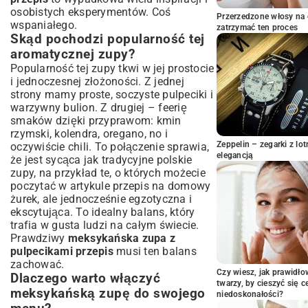
smaku
osobistych eksperymentów. Coś
Przerzedzone włosy na 
Idealne pulpeciki do zupy: Przepis krok
wspaniałego.
zatrzymać ten proces
po kroku
Skąd pochodzi popularność tej
Przygotowanie masy na pulpeciki:
aromatycznej zupy?
proporcje i technika mieszania
Popularność tej zupy tkwi w jej prostocie
Formowanie i delikatne obsmażanie kulek
i jednoczesnej złożoności. Z jednej
mięsnych
strony mamy proste, soczyste pulpeciki i
Baza zupy: Bogaty bulion i warzywna
warzywny bulion. Z drugiej – feerię
esencja meksykańskiej kuchni
smaków dzięki przyprawom: kmin
rzymski, kolendra, oregano, no i
Jak ugotować aromatyczny bulion –
Zeppelin – zegarki z l
oczywiście chili. To połączenie sprawia,
fundament smaku?
elegancją
że jest sycąca jak tradycyjne polskie
Duszenie warzyw i przypraw: wydobywanie
zupy, na przykład te, o których możecie
pełni aromatów
poczytać w artykule
przepis na domowy
Rola papryczek chili i pomidorów w
żurek
, ale jednocześnie egzotyczna i
meksykańskiej zupie
ekscytująca. To idealny balans, który
Łączenie smaków i techniki gotowania:
trafia w gusta ludzi na całym świecie.
Kompletna zupa na stole
Prawdziwy
meksykańska zupa z
Kiedy dodać pulpeciki oraz pozostałe
pulpecikami przepis
musi ten balans
składniki?
zachować.
Czy wiesz, jak prawidł
Dlaczego warto włączyć
Czas gotowania i osiąganie idealnej
twarzy, by cieszyć się 
konsystencji
meksykańską zupę do swojego
niedoskonałości?
Jak prawidłowo doprawić zupę przed