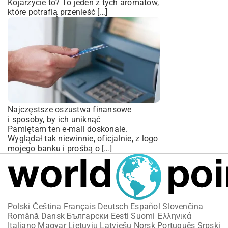
Kojarzycie to? To jeden z tych aromatów,
które potrafią przenieść […]
Najczęstsze oszustwa finansowe
i sposoby, by ich uniknąć
Pamiętam ten e-mail doskonale.
Wyglądał tak niewinnie, oficjalnie, z logo
mojego banku i prośbą o […]
Polski
Čeština
Français
Deutsch
Español
Slovenčina
Română
Dansk
Български
Eesti
Suomi
Ελληνικά
Italiano
Magyar
Lietuvių
Latviešu
Norsk
Português
Srpski