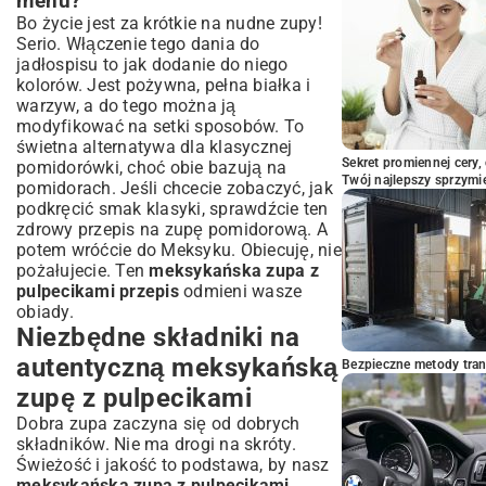
menu?
podaniem?
Bo życie jest za krótkie na nudne zupy!
Wariacje i porady: Dostosuj
Serio. Włączenie tego dania do
meksykańską zupę do swoich upodobań
jadłospisu to jak dodanie do niego
kolorów. Jest pożywna, pełna białka i
Opcje wegetariańskie i wegańskie:
modyfikacje przepisu
warzyw, a do tego można ją
modyfikować na setki sposobów. To
Wersja łagodna dla dzieci i mniej ostrych
świetna alternatywa dla klasycznej
smakoszy
Sekret promiennej cery,
pomidorówki, choć obie bazują na
Szybka zupa: triki na oszczędność czasu w
Twój najlepszy sprzymi
pomidorach. Jeśli chcecie zobaczyć, jak
kuchni
podkręcić smak klasyki, sprawdźcie ten
Najczęściej zadawane pytania
zdrowy przepis na zupę pomidorową
. A
dotyczące meksykańskiej zupy z
potem wróćcie do Meksyku. Obiecuję, nie
pulpecikami
pożałujecie. Ten
meksykańska zupa z
Czy zupę meksykańską można
pulpecikami przepis
odmieni wasze
przechowywać w lodówce?
obiady.
Jak długo meksykańska zupa zachowuje
Niezbędne składniki na
świeżość?
autentyczną meksykańską
Bezpieczne metody trans
Jakie dodatki najlepiej pasują do zupy z
pulpecikami?
zupę z pulpecikami
Podsumowanie: Delektuj się smakiem
Dobra zupa zaczyna się od dobrych
Meksyku we własnym domu
składników. Nie ma drogi na skróty.
Świeżość i jakość to podstawa, by nasz
meksykańska zupa z pulpecikami