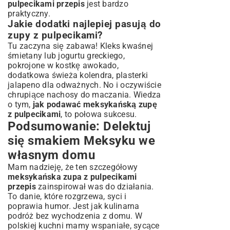
pulpecikami przepis
jest bardzo
praktyczny.
Jakie dodatki najlepiej pasują do
zupy z pulpecikami?
Tu zaczyna się zabawa! Kleks kwaśnej
śmietany lub jogurtu greckiego,
pokrojone w kostkę awokado,
dodatkowa świeża kolendra, plasterki
jalapeno dla odważnych. No i oczywiście
chrupiące nachosy do maczania. Wiedza
o tym,
jak podawać meksykańską zupę
z pulpecikami
, to połowa sukcesu.
Podsumowanie: Delektuj
się smakiem Meksyku we
własnym domu
Mam nadzieję, że ten szczegółowy
meksykańska zupa z pulpecikami
przepis
zainspirował was do działania.
To danie, które rozgrzewa, syci i
poprawia humor. Jest jak kulinarna
podróż bez wychodzenia z domu. W
polskiej kuchni mamy wspaniałe, sycące