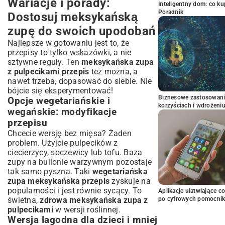
Wariacje i porady:
Inteligentny dom: co k
Poradnik
Dostosuj meksykańską
zupę do swoich upodobań
Najlepsze w gotowaniu jest to, że
przepisy to tylko wskazówki, a nie
sztywne reguły. Ten
meksykańska zupa
z pulpecikami przepis
też można, a
nawet trzeba, dopasować do siebie. Nie
bójcie się eksperymentować!
Biznesowe zastosowani
Opcje wegetariańskie i
korzyściach i wdrożeni
wegańskie: modyfikacje
przepisu
Chcecie wersję bez mięsa? Żaden
problem. Użyjcie pulpecików z
ciecierzycy, soczewicy lub tofu. Baza
zupy na bulionie warzywnym pozostaje
tak samo pyszna. Taki
wegetariańska
zupa meksykańska przepis
zyskuje na
popularności i jest równie sycący. To
Aplikacje ułatwiające c
świetna,
zdrowa meksykańska zupa z
po cyfrowych pomocni
pulpecikami
w wersji roślinnej.
Wersja łagodna dla dzieci i mniej