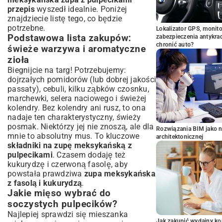
przepis
wyszedł idealnie. Poniżej
znajdziecie listę tego, co będzie
potrzebne.
Lokalizator GPS, monito
Podstawowa lista zakupów:
zabezpieczenia antykra
chronić auto?
świeże warzywa i aromatyczne
zioła
Biegnijcie na targ! Potrzebujemy:
dojrzałych pomidorów (lub dobrej jakości
passaty), cebuli, kilku ząbków czosnku,
marchewki, selera naciowego i świeżej
kolendry. Bez kolendry ani rusz, to ona
nadaje ten charakterystyczny, świeży
posmak. Niektórzy jej nie znoszą, ale dla
Rozwiązania BIM jako n
mnie to absolutny mus. To kluczowe
architektonicznej
składniki na zupę meksykańską z
pulpecikami
. Czasem dodaję też
kukurydzę i czerwoną fasolę, aby
powstała prawdziwa
zupa meksykańska
z fasolą i kukurydzą
.
Jakie mięso wybrać do
soczystych pulpecików?
Najlepiej sprawdzi się mieszanka
Jak zakupić wydajny ko