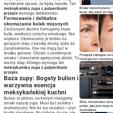
wyrabianie sprawi, że będą twarde. Ten
meksykańska zupa z pulpecikami
Broker nieruchomości – 
kursy, aby wejść do teg
przepis
wymaga delikatności.
Formowanie i delikatne
obsmażanie kulek mięsnych
Zwilżonymi dłońmi formujemy małe
kulki, wielkości orzecha włoskiego. Nie
większe. Obsmażamy je krótko na
gorącym oleju z każdej strony, tylko do
zarumienienia. One nie mają być w
środku gotowe. Chodzi o zamknięcie
Przegląd zabiegów na 
smaku i stworzenie apetycznej skórki. To
chirurgiczne i niechirur
ważny etap, którego wymaga ten
meksykańska zupa z pulpecikami
przepis
.
Baza zupy: Bogaty bulion i
warzywna esencja
meksykańskiej kuchni
Bulion to płótno, na którym malujemy
Silna, niezawodna i pr
smaki naszej zupy. Musi być solidny i
pokaż, jaka jest twoja 
aromatyczny. Nie da się oszukać i użyć
survivalowe
kostki rosołowej. No dobrze, da się, ale