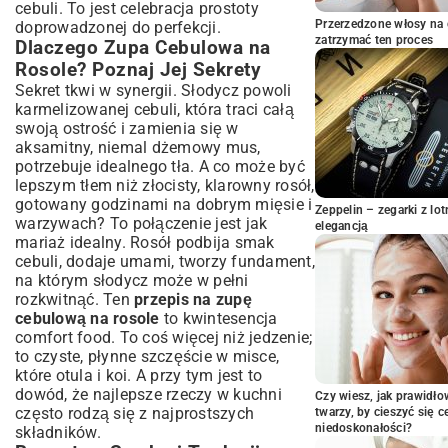
Cebulową na Rosole
cebuli. To jest celebracja prostoty
Przerzedzone włosy na 
doprowadzonej do perfekcji.
Składniki, Które Musisz Mieć w Kuchni
zatrzymać ten proces
Dlaczego Zupa Cebulowa na
Karmelizacja Cebuli – Klucz do Głębi
Rosole? Poznaj Jej Sekrety
Smaku
Sekret tkwi w synergii. Słodycz powoli
Proces Gotowania i Doprawiania do
karmelizowanej cebuli, która traci całą
Perfekcji
swoją ostrość i zamienia się w
Sposoby Podania i Pomysły na Dodatki
aksamitny, niemal dżemowy mus,
Wariacje na Temat Zupy Cebulowej z
potrzebuje idealnego tła. A co może być
Rosłem
lepszym tłem niż złocisty, klarowny rosół,
Zupa Cebulowa z Grzankami i Serem: Jak
gotowany godzinami na dobrym mięsie i
Zeppelin – zegarki z l
Zrobić Idealne Połączenie?
warzywach? To połączenie jest jak
elegancją
mariaż idealny. Rosół podbija smak
Wersja Wegetariańska – Czy Rosół
Warzywny Sprawdzi się Równie Dobrze?
cebuli, dodaje umami, tworzy fundament,
na którym słodycz może w pełni
Niespodziewane Dodatki, Które Podkreślą
rozkwitnąć. Ten
Charakter Zupy
przepis na zupę
cebulową na rosole
to kwintesencja
Podsumowanie: Twoja Idealna Zupa
comfort food. To coś więcej niż jedzenie;
Cebulowa na Rosole Czeka!
to czyste, płynne szczęście w misce,
które otula i koi. A przy tym jest to
dowód, że najlepsze rzeczy w kuchni
Czy wiesz, jak prawidł
często rodzą się z najprostszych
twarzy, by cieszyć się 
niedoskonałości?
składników.