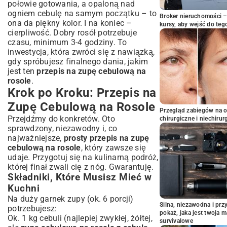
połowie gotowania, a opaloną nad
ogniem cebulę na samym początku – to
Broker nieruchomości – 
ona da piękny kolor. I na koniec –
kursy, aby wejść do teg
cierpliwość. Dobry rosół potrzebuje
czasu, minimum 3-4 godziny. To
inwestycja, która zwróci się z nawiązką,
gdy spróbujesz finalnego dania, jakim
jest ten
przepis na zupę cebulową na
rosole
.
Krok po Kroku: Przepis na
Zupę Cebulową na Rosole
Przegląd zabiegów na 
Przejdźmy do konkretów. Oto
chirurgiczne i niechirur
sprawdzony, niezawodny i, co
najważniejsze,
prosty przepis na zupę
cebulową na rosole
, który zawsze się
udaje. Przygotuj się na kulinarną podróż,
której finał zwali cię z nóg. Gwarantuję.
Składniki, Które Musisz Mieć w
Kuchni
Na duży garnek zupy (ok. 6 porcji)
Silna, niezawodna i pr
potrzebujesz:
pokaż, jaka jest twoja 
Ok. 1 kg cebuli (najlepiej zwykłej, żółtej,
survivalowe