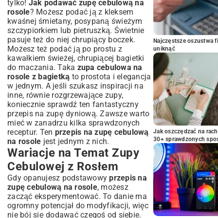
tylko!
Jak podawać zupę cebulową na
rosole
? Możesz podać ją z kleksem
kwaśnej śmietany, posypaną świeżym
szczypiorkiem lub pietruszką. Świetnie
pasuje też do niej chrupiący boczek.
Najczęstsze oszustwa f
Możesz też podać ją po prostu z
uniknąć
kawałkiem świeżej, chrupiącej bagietki
do maczania. Taka
zupa cebulowa na
rosole z bagietką
to prostota i elegancja
w jednym. A jeśli szukasz inspiracji na
inne, równie rozgrzewające zupy,
koniecznie sprawdź ten fantastyczny
przepis na zupę dyniową
. Zawsze warto
mieć w zanadrzu kilka sprawdzonych
receptur. Ten
przepis na zupę cebulową
Jak oszczędzać na rac
30+ sprawdzonych sp
na rosole
jest jednym z nich.
Wariacje na Temat Zupy
Cebulowej z Rosłem
Gdy opanujesz podstawowy
przepis na
zupę cebulową na rosole
, możesz
zacząć eksperymentować. To danie ma
ogromny potencjał do modyfikacji, więc
nie bój się dodawać czegoś od siebie.