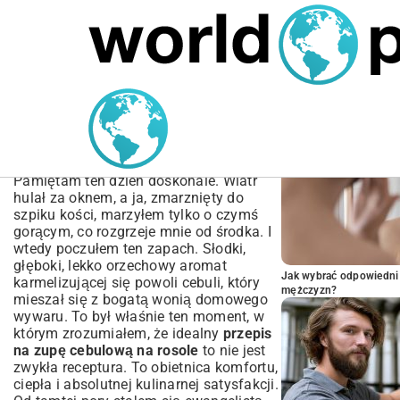
MARIUSZ ŁAMAGA
05.10.2025
BIZNES
POPULARNE A
Przepis na Zupę Cebulową
na Rosole: Klasyczny
Smak Krok po Kroku
Pamiętam ten dzień doskonale. Wiatr
hulał za oknem, a ja, zmarznięty do
szpiku kości, marzyłem tylko o czymś
gorącym, co rozgrzeje mnie od środka. I
wtedy poczułem ten zapach. Słodki,
głęboki, lekko orzechowy aromat
Jak wybrać odpowiedni 
karmelizującej się powoli cebuli, który
mężczyzn?
mieszał się z bogatą wonią domowego
wywaru. To był właśnie ten moment, w
którym zrozumiałem, że idealny
przepis
na zupę cebulową na rosole
to nie jest
zwykła receptura. To obietnica komfortu,
ciepła i absolutnej kulinarnej satysfakcji.