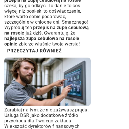
przepis na zupę cebulową na rosole
czeka, by go odkryć. To danie to coś
więcej niż posiłek, to doświadczenie,
które warto sobie podarować,
szczególnie w chłodne dni. Smacznego!
Wypróbuj ten
przepis na zupę cebulową
na rosole
już dziś. Gwarantuję, że
najlepsza zupa cebulowa na rosole
opinie
zbierze właśnie twoja wersja!
PRZECZYTAJ RÓWNIEŻ
Zarabiaj na tym, że nie zużywasz prądu.
Usługa DSR jako dodatkowe źródło
przychodu dla Twojego zakładu
Większość dyrektorów finansowych