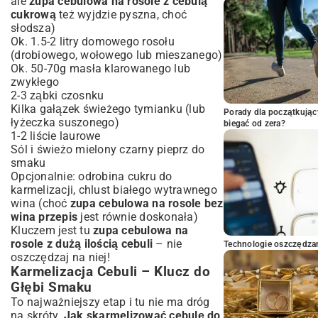
ale
zupa cebulowa na rosole z cebulą
cukrową
też wyjdzie pyszna, choć
słodsza)
Ok. 1.5-2 litry domowego rosołu
(drobiowego, wołowego lub mieszanego)
Ok. 50-70g masła klarowanego lub
zwykłego
2-3 ząbki czosnku
Kilka gałązek świeżego tymianku (lub
Porady dla początkując
łyżeczka suszonego)
biegać od zera?
1-2 liście laurowe
Sól i świeżo mielony czarny pieprz do
smaku
Opcjonalnie: odrobina cukru do
karmelizacji, chlust białego wytrawnego
wina (choć
zupa cebulowa na rosole bez
wina przepis
jest równie doskonała)
Kluczem jest tu
zupa cebulowa na
rosole z dużą ilością cebuli
– nie
Technologie oszczędzan
oszczędzaj na niej!
Karmelizacja Cebuli – Klucz do
Głębi Smaku
To najważniejszy etap i tu nie ma dróg
na skróty.
Jak skarmelizować cebulę do