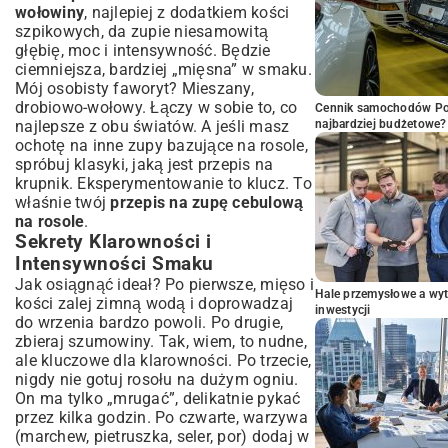
wołowiny
, najlepiej z dodatkiem kości
szpikowych, da zupie niesamowitą
głębię, moc i intensywność. Będzie
ciemniejsza, bardziej „mięsna” w smaku.
Mój osobisty faworyt? Mieszany,
drobiowo-wołowy. Łączy w sobie to, co
Cennik samochodów Por
najlepsze z obu światów. A jeśli masz
najbardziej budżetowe?
ochotę na inne zupy bazujące na rosole,
spróbuj klasyki, jaką jest
przepis na
krupnik
. Eksperymentowanie to klucz. To
właśnie twój
przepis na zupę cebulową
na rosole
.
Sekrety Klarowności i
Intensywności Smaku
Jak osiągnąć ideał? Po pierwsze, mięso i
Hale przemysłowe a wyt
kości zalej zimną wodą i doprowadzaj
inwestycji
do wrzenia bardzo powoli. Po drugie,
zbieraj szumowiny. Tak, wiem, to nudne,
ale kluczowe dla klarowności. Po trzecie,
nigdy nie gotuj rosołu na dużym ogniu.
On ma tylko „mrugać”, delikatnie pykać
przez kilka godzin. Po czwarte, warzywa
(marchew, pietruszka, seler, por) dodaj w