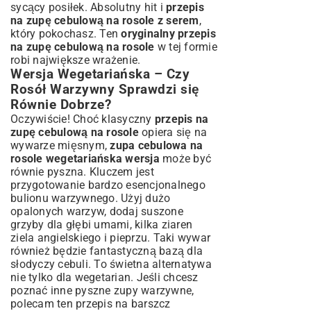
sycący posiłek. Absolutny hit i
przepis
na zupę cebulową na rosole z serem
,
który pokochasz. Ten
oryginalny przepis
na zupę cebulową na rosole
w tej formie
robi największe wrażenie.
Wersja Wegetariańska – Czy
Rosół Warzywny Sprawdzi się
Równie Dobrze?
Oczywiście! Choć klasyczny
przepis na
zupę cebulową na rosole
opiera się na
wywarze mięsnym,
zupa cebulowa na
rosole wegetariańska wersja
może być
równie pyszna. Kluczem jest
przygotowanie bardzo esencjonalnego
bulionu warzywnego. Użyj dużo
opalonych warzyw, dodaj suszone
grzyby dla głębi umami, kilka ziaren
ziela angielskiego i pieprzu. Taki wywar
również będzie fantastyczną bazą dla
słodyczy cebuli. To świetna alternatywa
nie tylko dla wegetarian. Jeśli chcesz
poznać inne pyszne zupy warzywne,
polecam
ten przepis na barszcz