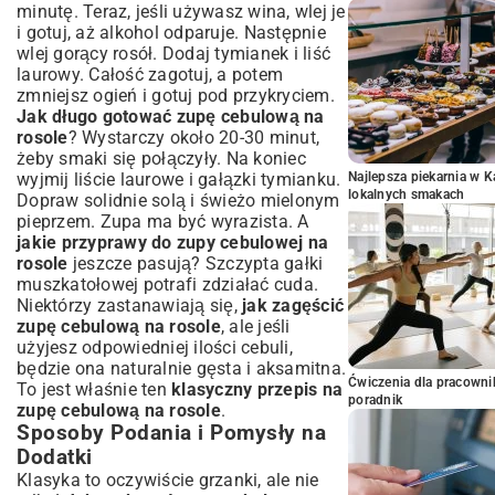
minutę. Teraz, jeśli używasz wina, wlej je
i gotuj, aż alkohol odparuje. Następnie
wlej gorący rosół. Dodaj tymianek i liść
laurowy. Całość zagotuj, a potem
zmniejsz ogień i gotuj pod przykryciem.
Jak długo gotować zupę cebulową na
rosole
? Wystarczy około 20-30 minut,
żeby smaki się połączyły. Na koniec
wyjmij liście laurowe i gałązki tymianku.
Najlepsza piekarnia w 
lokalnych smakach
Dopraw solidnie solą i świeżo mielonym
pieprzem. Zupa ma być wyrazista. A
jakie przyprawy do zupy cebulowej na
rosole
jeszcze pasują? Szczypta gałki
muszkatołowej potrafi zdziałać cuda.
Niektórzy zastanawiają się,
jak zagęścić
zupę cebulową na rosole
, ale jeśli
użyjesz odpowiedniej ilości cebuli,
będzie ona naturalnie gęsta i aksamitna.
Ćwiczenia dla pracown
To jest właśnie ten
klasyczny przepis na
poradnik
zupę cebulową na rosole
.
Sposoby Podania i Pomysły na
Dodatki
Klasyka to oczywiście grzanki, ale nie