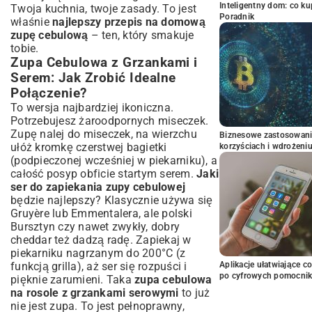
Inteligentny dom: co k
Twoja kuchnia, twoje zasady. To jest
Poradnik
właśnie
najlepszy przepis na domową
zupę cebulową
– ten, który smakuje
tobie.
Zupa Cebulowa z Grzankami i
Serem: Jak Zrobić Idealne
Połączenie?
To wersja najbardziej ikoniczna.
Potrzebujesz żaroodpornych miseczek.
Zupę nalej do miseczek, na wierzchu
Biznesowe zastosowani
ułóż kromkę czerstwej bagietki
korzyściach i wdrożeni
(podpieczonej wcześniej w piekarniku), a
całość posyp obficie startym serem.
Jaki
ser do zapiekania zupy cebulowej
będzie najlepszy? Klasycznie używa się
Gruyère lub Emmentalera, ale polski
Bursztyn czy nawet zwykły, dobry
cheddar też dadzą radę. Zapiekaj w
piekarniku nagrzanym do 200°C (z
funkcją grilla), aż ser się rozpuści i
Aplikacje ułatwiające c
po cyfrowych pomocni
pięknie zarumieni. Taka
zupa cebulowa
na rosole z grzankami serowymi
to już
nie jest zupa. To jest pełnoprawny,