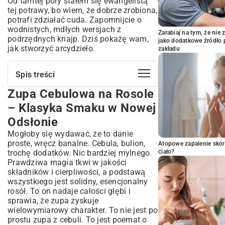
Od tamtej pory stałem się ewangelistą
tej potrawy, bo wiem, że dobrze zrobiona,
potrafi zdziałać cuda. Zapomnijcie o
wodnistych, mdłych wersjach z
Zarabiaj na tym, że ni
podrzędnych knajp. Dziś pokażę wam,
jako dodatkowe źródło 
jak stworzyć arcydzieło.
zakładu
Spis treści
Zupa Cebulowa na Rosole
Zupa Cebulowa na Rosole – Klasyka
Smaku w Nowej Odsłonie
– Klasyka Smaku w Nowej
Dlaczego Zupa Cebulowa na Rosole?
Odsłonie
Poznaj Jej Sekrety
Mogłoby się wydawać, że to danie
Bogactwo Smaku i Tradycji
proste, wręcz banalne. Cebula, bulion,
Atopowe zapalenie skór
Zdrowotne Aspekty Cebuli i Rosolu
trochę dodatków. Nic bardziej mylnego.
ciało?
Idealny Rosół – Podstawa Wyśmienitej
Prawdziwa magia tkwi w jakości
Zupy Cebulowej
składników i cierpliwości, a podstawą
Jaki Rosół Wybrać? Klasyczny Drobiowy
wszystkiego jest solidny, esencjonalny
czy Wołowy?
rosół. To on nadaje całości głębi i
Sekrety Klarowności i Intensywności
sprawia, że zupa zyskuje
Smaku
wielowymiarowy charakter. To nie jest po
Krok po Kroku: Przepis na Zupę
prostu zupa z cebuli. To jest poemat o