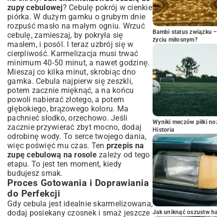
zupy cebulowej
? Cebulę pokrój w cienkie
piórka. W dużym garnku o grubym dnie
rozpuść masło na małym ogniu. Wrzuć
Bambi status związku 
cebulę, zamieszaj, by pokryła się
życiu miłosnym?
masłem, i posól. I teraz uzbrój się w
cierpliwość. Karmelizacja musi trwać
minimum 40-50 minut, a nawet godzinę.
Mieszaj co kilka minut, skrobiąc dno
garnka. Cebula najpierw się zeszkli,
potem zacznie mięknąć, a na końcu
powoli nabierać złotego, a potem
głębokiego, brązowego koloru. Ma
pachnieć słodko, orzechowo. Jeśli
Wyniki meczów piłki noż
zacznie przywierać zbyt mocno, dodaj
Historia
odrobinę wody. To serce twojego dania,
więc poświęć mu czas. Ten
przepis na
zupę cebulową na rosole
zależy od tego
etapu. To jest ten moment, kiedy
budujesz smak.
Proces Gotowania i Doprawiania
do Perfekcji
Gdy cebula jest idealnie skarmelizowana,
dodaj posiekany czosnek i smaż jeszcze
Jak uniknąć oszustw h