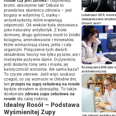
rosole czy jest zdrowa
? Odpowiedź
brzmi: absolutnie tak! Cebula to
prawdziwa skarbnica zdrowia – jest
bogata w witaminę C, siarkę i
Lokalizator GPS, monito
zabezpieczenia antykra
antyoksydanty, które wspierają
chronić auto?
odporność. Od wieków była stosowana
jako naturalny antybiotyk. Z kolei
domowy, długo gotowany rosół to źródło
kolagenu, aminokwasów i minerałów,
które wzmacniają stawy, jelita i cały
organizm. Połączenie tych dwóch
składników tworzy nie tylko pyszne, ale i
niezwykle pożywne danie. Oczywiście,
jeśli dodamy tonę sera i masła, jej
Rozwiązania BIM jako n
kaloryczność wzrośnie. Ale sama baza?
architektonicznej
To czyste zdrowie. Jeśli więc szukasz
czegoś, co cię wzmocni w chłodne dni,
ten
przepis na zupę cebulową na rosole
będzie strzałem w dziesiątkę. To także
doskonała
zdrowa zupa cebulowa na
rosole
dla całej rodziny.
Idealny Rosół – Podstawa
Wyśmienitej Zupy
Jak zakupić wydajny ko