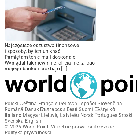
Najczęstsze oszustwa finansowe
i sposoby, by ich uniknąć
Pamiętam ten e-mail doskonale.
Wyglądał tak niewinnie, oficjalnie, z logo
mojego banku i prośbą o […]
Polski
Čeština
Français
Deutsch
Español
Slovenčina
Română
Dansk
Български
Eesti
Suomi
Ελληνικά
Italiano
Magyar
Lietuvių
Latviešu
Norsk
Português
Srpski
Svenska
English
© 2026 World Point. Wszelkie prawa zastrzeżone.
Polityka prywatności