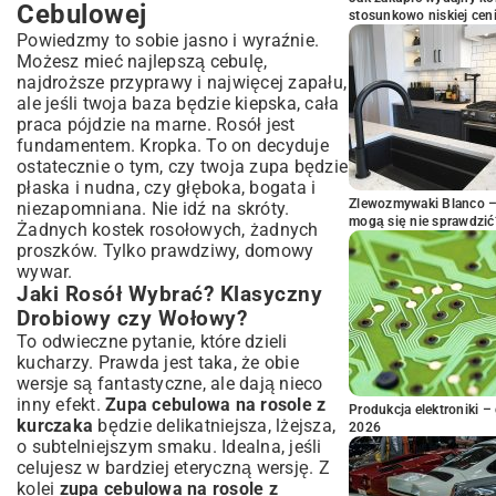
Cebulowej
stosunkowo niskiej cen
Powiedzmy to sobie jasno i wyraźnie.
Możesz mieć najlepszą cebulę,
najdroższe przyprawy i najwięcej zapału,
ale jeśli twoja baza będzie kiepska, cała
praca pójdzie na marne. Rosół jest
fundamentem. Kropka. To on decyduje
ostatecznie o tym, czy twoja zupa będzie
płaska i nudna, czy głęboka, bogata i
Zlewozmywaki Blanco – 
niezapomniana. Nie idź na skróty.
mogą się nie sprawdzić
Żadnych kostek rosołowych, żadnych
proszków. Tylko prawdziwy, domowy
wywar.
Jaki Rosół Wybrać? Klasyczny
Drobiowy czy Wołowy?
To odwieczne pytanie, które dzieli
kucharzy. Prawda jest taka, że obie
wersje są fantastyczne, ale dają nieco
inny efekt.
Zupa cebulowa na rosole z
Produkcja elektroniki – 
kurczaka
będzie delikatniejsza, lżejsza,
2026
o subtelniejszym smaku. Idealna, jeśli
celujesz w bardziej eteryczną wersję. Z
kolei
zupa cebulowa na rosole z