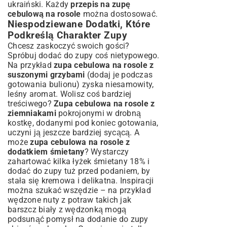
ukraiński
. Każdy
przepis na zupę
cebulową na rosole
można dostosować.
Niespodziewane Dodatki, Które
Podkreślą Charakter Zupy
Chcesz zaskoczyć swoich gości?
Spróbuj dodać do zupy coś nietypowego.
Na przykład
zupa cebulowa na rosole z
suszonymi grzybami
(dodaj je podczas
gotowania bulionu) zyska niesamowity,
leśny aromat. Wolisz coś bardziej
treściwego?
Zupa cebulowa na rosole z
ziemniakami
pokrojonymi w drobną
kostkę, dodanymi pod koniec gotowania,
uczyni ją jeszcze bardziej sycącą. A
może
zupa cebulowa na rosole z
dodatkiem śmietany
? Wystarczy
zahartować kilka łyżek śmietany 18% i
dodać do zupy tuż przed podaniem, by
stała się kremowa i delikatna. Inspiracji
można szukać wszędzie – na przykład
wędzone nuty z potraw takich jak
barszcz biały z wędzonką
mogą
podsunąć pomysł na dodanie do zupy