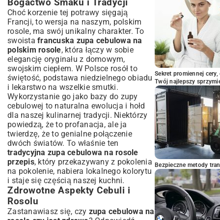
Bogactwo Smaku i Tradycji
Choć korzenie tej potrawy sięgają
Francji, to wersja na naszym, polskim
rosole, ma swój unikalny charakter. To
swoista
francuska zupa cebulowa na
polskim rosole
, która łączy w sobie
elegancję oryginału z domowym,
swojskim ciepłem. W Polsce rosół to
Sekret promiennej cery,
świętość, podstawa niedzielnego obiadu
Twój najlepszy sprzymi
i lekarstwo na wszelkie smutki.
Wykorzystanie go jako bazy do zupy
cebulowej to naturalna ewolucja i hołd
dla naszej kulinarnej tradycji. Niektórzy
powiedzą, że to profanacja, ale ja
twierdzę, że to genialne połączenie
dwóch światów. To właśnie ten
tradycyjna zupa cebulowa na rosole
przepis
, który przekazywany z pokolenia
Bezpieczne metody trans
na pokolenie, nabiera lokalnego kolorytu
i staje się częścią naszej kuchni.
Zdrowotne Aspekty Cebuli i
Rosolu
Zastanawiasz się, czy
zupa cebulowa na