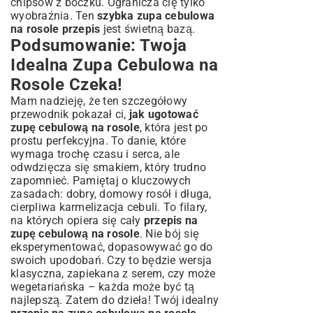
chipsów z boczku. Ogranicza cię tylko
wyobraźnia. Ten
szybka zupa cebulowa
na rosole przepis
jest świetną bazą.
Podsumowanie: Twoja
Idealna Zupa Cebulowa na
Rosole Czeka!
Mam nadzieję, że ten szczegółowy
przewodnik pokazał ci,
jak ugotować
zupę cebulową na rosole
, która jest po
prostu perfekcyjna. To danie, które
wymaga trochę czasu i serca, ale
odwdzięcza się smakiem, który trudno
zapomnieć. Pamiętaj o kluczowych
zasadach: dobry, domowy rosół i długa,
cierpliwa karmelizacja cebuli. To filary,
na których opiera się cały
przepis na
zupę cebulową na rosole
. Nie bój się
eksperymentować, dopasowywać go do
swoich upodobań. Czy to będzie wersja
klasyczna, zapiekana z serem, czy może
wegetariańska – każda może być tą
najlepszą. Zatem do dzieła! Twój idealny