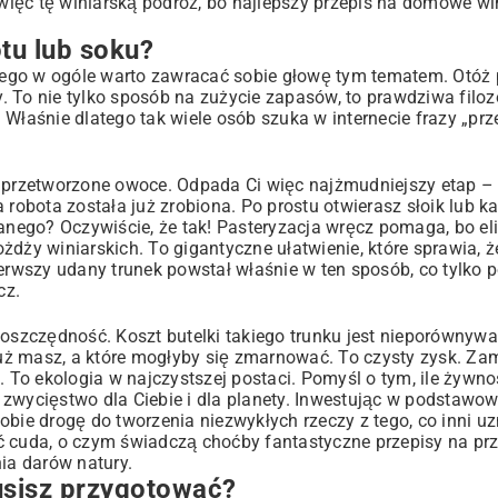
ięc tę winiarską podróż, bo najlepszy przepis na domowe wi
tu lub soku?
zego w ogóle warto zawracać sobie głowę tym tematem. Otóż
przepis
cy. To nie tylko sposób na zużycie zapasów, to prawdziwa filoz
 Właśnie dlatego tak wiele osób szuka w internecie frazy „p
ż przetworzone owoce. Odpada Ci więc najżmudniejszy etap –
 robota została już zrobiona. Po prostu otwierasz słoik lub k
ch winiarzy
ego? Oczywiście, że tak! Pasteryzacja wręcz pomaga, bo eli
rożdży winiarskich. To gigantyczne ułatwienie, które sprawia, ż
erwszy udany trunek powstał właśnie w ten sposób, co tylko p
cz.
racje
zczędność. Koszt butelki takiego trunku jest nieporównywal
 już masz, a które mogłyby się zmarnować. To czysty zysk. Z
. To ekologia w najczystszej postaci. Pomyśl o tym, ile żywno
zwycięstwo dla Ciebie i dla planety. Inwestując w podstawow
bie drogę do tworzenia niezwykłych rzeczy z tego, co inni uz
ić cuda, o czym świadczą choćby fantastyczne
przepisy na pr
ia darów natury.
usisz przygotować?