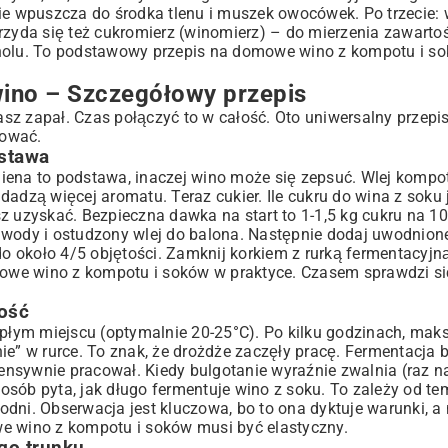
nie wpuszcza do środka tlenu i muszek owocówek. Po trzecie:
rzyda się też cukromierz (winomierz) – do mierzenia zawartoś
holu. To podstawowy przepis na domowe wino z kompotu i sok
wino – Szczegółowy przepis
sz zapał. Czas połączyć to w całość. Oto uniwersalny przep
kować.
stawa
iena to podstawa, inaczej wino może się zepsuć. Wlej kompot
dadzą więcej aromatu. Teraz cukier. Ile cukru do wina z soku
z uzyskać. Bezpieczna dawka na start to 1-1,5 kg cukru na 10
ej wody i ostudzony wlej do balona. Następnie dodaj uwodnion
około 4/5 objętości. Zamknij korkiem z rurką fermentacyjną,
omowe wino z kompotu i soków w praktyce. Czasem sprawdzi się
wość
epłym miejscu (optymalnie 20-25°C). Po kilku godzinach, mak
ie” w rurce. To znak, że drożdże zaczęły pracę. Fermentacja 
ntensywnie pracował. Kiedy bulgotanie wyraźnie zwalnia (raz n
 osób pyta, jak długo fermentuje wino z soku. To zależy od tem
godni. Obserwacja jest kluczowa, bo to ona dyktuje warunki, a 
we wino z kompotu i soków musi być elastyczny.