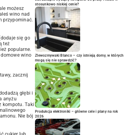
stosunkowo niskiej cenie?
 ale możesz
ałeś wino nad
ym przypominać.
dodaje się go
ą też
ież popularne.
 na domowe wino
Zlewozmywaki Blanco – czy istnieją domy, w których
mogą się nie sprawdzić?
awy, zacznij
dodadzą głębi i
ka anyżu
z kompotu. Taki
 malinowego
Produkcja elektroniki – główne cele i plany na rok
namonu. Nie bój
2026
ć cukier lub