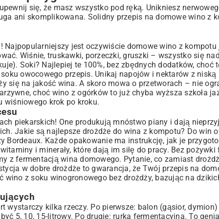
upewnij się, że masz wszystko pod ręką. Unikniesz nerwoweg
t długa ani skomplikowana. Solidny przepis na domowe wino z
y! Najpopularniejszy jest oczywiście domowe wino z kompotu
tować. Wiśnie, truskawki, porzeczki, gruszki – wszystko się na
kuje). Soki? Najlepiej te 100%, bez zbędnych dodatków, choć t
u soku owocowego przepis. Unikaj napojów i nektarów z niską
y się na jakość wina. A skoro mowa o przetworach – nie ogra
warzywne
, choć wino z ogórków to już chyba wyższa szkoła j
u wiśniowego krok po kroku.
cesu
żach piekarskich! One produkują mnóstwo piany i dają niepr
kich. Jakie są najlepsze drożdże do wina z kompotu? Do win
zy Bordeaux. Każde opakowanie ma instrukcję, jak je przygoto
itaminy i minerały, które dają im siłę do pracy. Bez pożywki
emy z fermentacją wina domowego. Pytanie, co zamiast drożd
tycja w dobre drożdże to gwarancja, że Twój przepis na dom
bić wino z soku winogronowego bez drożdży, bazując na dziki
kujących
t wystarczy kilka rzeczy. Po pierwsze: balon (gąsior, dymion)
ć 5, 10, 15-litrowy. Po drugie: rurka fermentacyjna. To geni