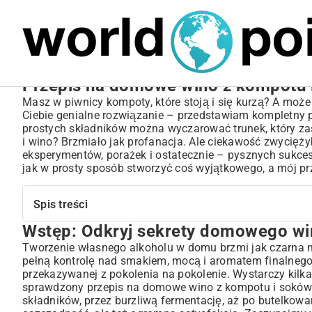
MARIUSZ ŁAMAGA
05.10.2025
SPORT
Przepis na domowe wino z kompotu i
Masz w piwnicy kompoty, które stoją i się kurzą? A może
Ciebie genialne rozwiązanie – przedstawiam kompletny p
prostych składników można wyczarować trunek, który z
i wino? Brzmiało jak profanacja. Ale ciekawość zwycięż
eksperymentów, porażek i ostatecznie – pysznych sukce
jak w prosty sposób stworzyć coś wyjątkowego, a mój p
Spis treści
Wstęp: Odkryj sekrety domowego wi
Wstęp: Odkryj sekrety domowego wina z kompotu i sok
Dlaczego warto zrobić wino z kompotu lub soku?
Tworzenie własnego alkoholu w domu brzmi jak czarna m
pełną kontrolę nad smakiem, mocą i aromatem finalnego 
Zalety wykorzystania gotowych składników
przekazywanej z pokolenia na pokolenie. Wystarczy kilka
Ekonomia i ekologia w jednym kieliszku
sprawdzony przepis na domowe wino z kompotu i soków. 
Niezbędne składniki i sprzęt – Co musisz przygotować?
składników, przez burzliwą fermentację, aż po butelkowan
Wybór odpowiedniego kompotu lub soku