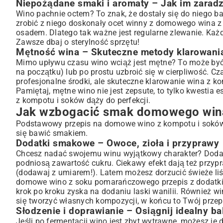
Niepożądane smaki i aromaty – Jak im zaradz
Wino pachnie octem? To znak, że dostały się do niego bak
zrobić z niego doskonały ocet winny z domowego wina 
osadem. Dlatego tak ważne jest regularne zlewanie. Ka
Zawsze dbaj o sterylność sprzętu!
Mętność wina – Skuteczne metody klarowani
Mimo upływu czasu wino wciąż jest mętne? To może być 
na początku) lub po prostu uzbroić się w cierpliwość. C
profesjonalne środki, ale skuteczne klarowanie wina z k
Pamiętaj, mętne wino nie jest zepsute, to tylko kwestia 
z kompotu i soków dąży do perfekcji.
Jak wzbogacić smak domowego wina?
Podstawowy przepis na domowe wino z kompotu i soków 
się bawić smakiem.
Dodatki smakowe – Owoce, zioła i przyprawy
Chcesz nadać swojemu winu wyjątkowy charakter? Dodaj 
podniosą zawartość cukru. Ciekawy efekt dają też przy
(dodawaj z umiarem!). Latem możesz dorzucić świeże liś
domowe wino z soku pomarańczowego przepis z dodatk
krok po kroku zyska na dodaniu laski wanilii. Również w
się tworzyć własnych kompozycji, w końcu to Twój prze
Słodzenie i doprawianie – Osiągnij idealny ba
Jeśli po fermentacji wino jest zbyt wytrawne, możesz je 