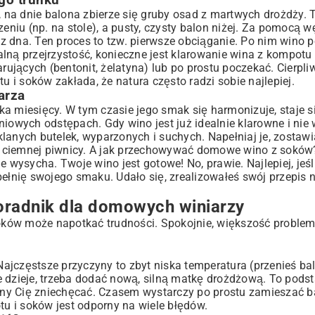
go trunku
, na dnie balona zbierze się gruby osad z martwych drożdży. 
iu (np. na stole), a pusty, czysty balon niżej. Za pomocą w
z dna. Ten proces to tzw. pierwsze obciąganie. Po nim wino 
alną przejrzystość, konieczne jest klarowanie wina z kompo
jących (bentonit, żelatyna) lub po prostu poczekać. Cierpli
i soków zakłada, że natura często radzi sobie najlepiej.
arza
a miesięcy. W tym czasie jego smak się harmonizuje, staje s
iowych odstępach. Gdy wino jest już idealnie klarowne i nie 
lanych butelek, wyparzonych i suchych. Napełniaj je, zostawi
ej, ciemnej piwnicy. A jak przechowywać domowe wino z soków
nie wysycha. Twoje wino jest gotowe! No, prawie. Najlepiej, jeś
 pełnię swojego smaku. Udało się, zrealizowałeś swój przepi
Poradnik dla domowych winiarzy
oków może napotkać trudności. Spokojnie, większość proble
 Najczęstsze przyczyny to zbyt niska temperatura (przenieś ba
 nie dzieje, trzeba dodać nową, silną matkę drożdżową. To pod
ny Cię zniechęcać. Czasem wystarczy po prostu zamieszać b
u i soków jest odporny na wiele błędów.