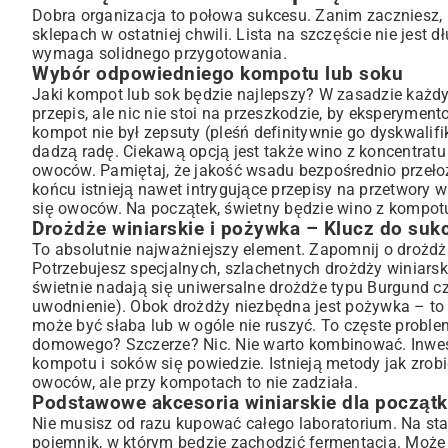
Dobra organizacja to połowa sukcesu. Zanim zaczniesz, 
sklepach w ostatniej chwili. Lista na szczęście nie jes
wymaga solidnego przygotowania.
Wybór odpowiedniego kompotu lub soku
Jaki kompot lub sok będzie najlepszy? W zasadzie każd
przepis, ale nic nie stoi na przeszkodzie, by eksperymen
kompot nie był zepsuty (pleśń definitywnie go dyskwalifi
dadzą radę. Ciekawą opcją jest także wino z koncentrat
owoców. Pamiętaj, że jakość wsadu bezpośrednio przełoż
końcu istnieją nawet intrygujące
przepisy na przetwory 
się owoców. Na początek, świetny będzie wino z kompot
Drożdże winiarskie i pożywka – Klucz do suk
To absolutnie najważniejszy element. Zapomnij o drożd
Potrzebujesz specjalnych, szlachetnych drożdży winiars
świetnie nadają się uniwersalne drożdże typu Burgund c
uwodnienie). Obok drożdży niezbędna jest pożywka – to w
może być słaba lub w ogóle nie ruszyć. To częste probl
domowego? Szczerze? Nic. Nie warto kombinować. Inwes
kompotu i soków się powiedzie. Istnieją metody jak zro
owoców, ale przy kompotach to nie zadziała.
Podstawowe akcesoria winiarskie dla począt
Nie musisz od razu kupować całego laboratorium. Na star
pojemnik, w którym będzie zachodzić fermentacja. Może by