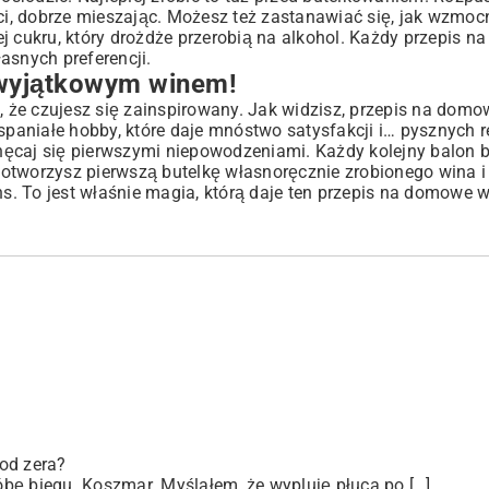
ści, dobrze mieszając. Możesz też zastanawiać się, jak wzmoc
j cukru, który drożdże przerobią na alkohol. Każdy przepis 
snych preferencji.
 wyjątkowym winem!
ę, że czujesz się zainspirowany. Jak widzisz, przepis na domo
spaniałe hobby, które daje mnóstwo satysfakcji i… pysznych r
echęcaj się pierwszymi niepowodzeniami. Każdy kolejny balon 
uż otworzysz pierwszą butelkę własnoręcznie zrobionego wina i
ns. To jest właśnie magia, którą daje ten przepis na domowe 
od zera?
bę biegu. Koszmar. Myślałem, że wypluję płuca po […]