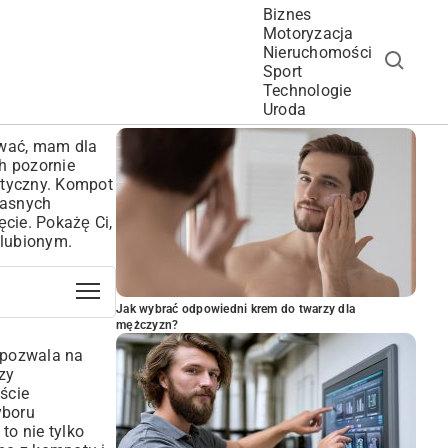
Biznes
Motoryzacja
Nieruchomości
Sport
Technologie
POPULARNE ARTYKUŁY
Uroda
lewać, mam dla
h pozornie
ptyczny. Kompot
łasnych
cie. Pokażę Ci,
ulubionym.
Jak wybrać odpowiedni krem do twarzy dla
mężczyzn?
 pozwala na
zy
ście
yboru
to nie tylko