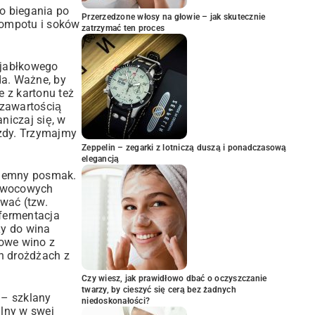
o biegania po
Przerzedzone włosy na głowie – jak skutecznie
 kompotu i soków
zatrzymać ten proces
 jabłkowego
da. Ważne, by
e z kartonu też
 zawartością
niczaj się, w
azdy. Trzymajmy
Zeppelin – zegarki z lotniczą duszą i ponadczasową
elegancją
zyjemny posmak.
 owocowych
wać (tzw.
 fermentacja
ży do wina
owe wino z
ch drożdżach z
Czy wiesz, jak prawidłowo dbać o oczyszczanie
twarzy, by cieszyć się cerą bez żadnych
 – szklany
niedoskonałości?
alny w swej