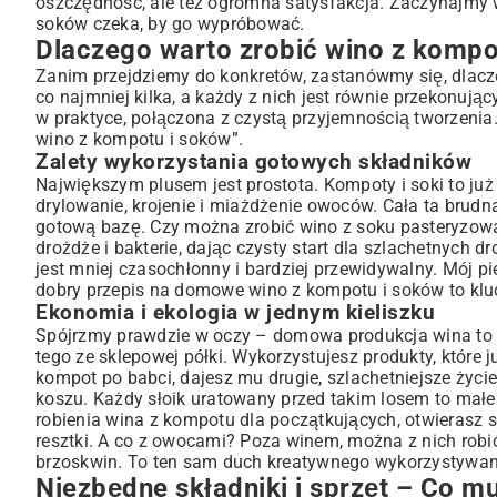
oszczędność, ale też ogromna satysfakcja. Zaczynajmy w
soków czeka, by go wypróbować.
Drożdże winiarskie i pożywka – Klucz do sukcesu
Dlaczego warto zrobić wino z kompo
Podstawowe akcesoria winiarskie dla początkujących
Zanim przejdziemy do konkretów, zastanówmy się, dlac
Krok po kroku: Jak zrobić domowe wino – Szczegółowy 
co najmniej kilka, a każdy z nich jest równie przekonują
Przygotowanie nastawu – Fermentacja to podstawa
w praktyce, połączona z czystą przyjemnością tworzenia.
Prowadzenie fermentacji – Kontrola i cierpliwość
wino z kompotu i soków”.
Zlewanie wina i klarowanie – Droga do czystego trunku
Zalety wykorzystania gotowych składników
Dojrzewanie i butelkowanie – Finał pracy winiarza
Największym plusem jest prostota. Kompoty i soki to ju
drylowanie, krojenie i miażdżenie owoców. Cała ta brudna
Częste problemy i jak ich unikać – Poradnik dla domowy
gotową bazę. Czy można zrobić wino z soku pasteryzowan
Fermentacja nie rusza – Co robić?
drożdże i bakterie, dając czysty start dla szlachetnych d
Niepożądane smaki i aromaty – Jak im zaradzić?
jest mniej czasochłonny i bardziej przewidywalny. Mój pi
Mętność wina – Skuteczne metody klarowania
dobry przepis na domowe wino z kompotu i soków to klu
Ekonomia i ekologia w jednym kieliszku
Jak wzbogacić smak domowego wina? Propozycje i inspi
Spójrzmy prawdzie w oczy – domowa produkcja wina to os
Dodatki smakowe – Owoce, zioła i przyprawy
tego ze sklepowej półki. Wykorzystujesz produkty, które
Słodzenie i doprawianie – Osiągnij idealny balans
kompot po babci, dajesz mu drugie, szlachetniejsze życie
Podsumowanie: Ciesz się własnym, wyjątkowym winem!
koszu. Każdy słoik uratowany przed takim losem to małe 
robienia wina z kompotu dla początkujących, otwierasz so
resztki. A co z owocami? Poza winem, można z nich rob
brzoskwin
. To ten sam duch kreatywnego wykorzystywan
Niezbędne składniki i sprzęt – Co m