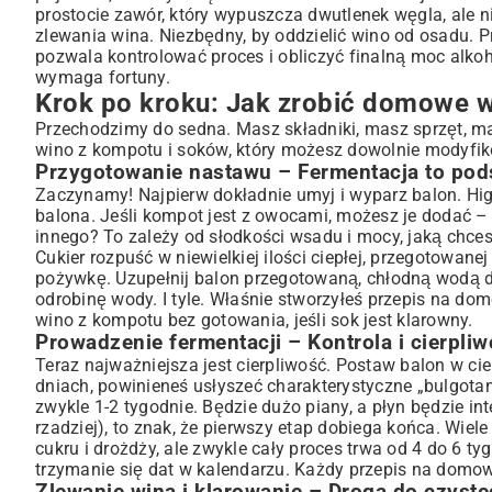
prostocie zawór, który wypuszcza dwutlenek węgla, ale 
zlewania wina. Niezbędny, by oddzielić wino od osadu. P
pozwala kontrolować proces i obliczyć finalną moc alko
wymaga fortuny.
Krok po kroku: Jak zrobić domowe 
Przechodzimy do sedna. Masz składniki, masz sprzęt, ma
wino z kompotu i soków, który możesz dowolnie modyfi
Przygotowanie nastawu – Fermentacja to pod
Zaczynamy! Najpierw dokładnie umyj i wyparz balon. Hig
balona. Jeśli kompot jest z owocami, możesz je dodać – 
innego? To zależy od słodkości wsadu i mocy, jaką chces
Cukier rozpuść w niewielkiej ilości ciepłej, przegotowan
pożywkę. Uzupełnij balon przegotowaną, chłodną wodą do 
odrobinę wody. I tyle. Właśnie stworzyłeś przepis na d
wino z kompotu bez gotowania, jeśli sok jest klarowny.
Prowadzenie fermentacji – Kontrola i cierpli
Teraz najważniejsza jest cierpliwość. Postaw balon w ci
dniach, powinieneś usłyszeć charakterystyczne „bulgotan
zwykle 1-2 tygodnie. Będzie dużo piany, a płyn będzie i
rzadziej), to znak, że pierwszy etap dobiega końca. Wiele
cukru i drożdży, ale zwykle cały proces trwa od 4 do 6 ty
trzymanie się dat w kalendarzu. Każdy przepis na domo