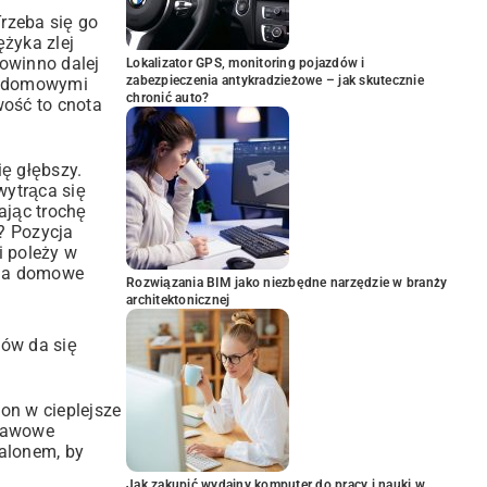
Trzeba się go
ężyka zlej
powinno dalej
Lokalizator GPS, monitoring pojazdów i
zabezpieczenia antykradzieżowe – jak skutecznie
tu domowymi
chronić auto?
wość to cnota
ię głębszy.
wytrąca się
ając trochę
? Pozycja
li poleży w
s na domowe
Rozwiązania BIM jako niezbędne narzędzie w branży
architektonicznej
mów da się
lon w cieplejsze
stawowe
alonem, by
Jak zakupić wydajny komputer do pracy i nauki w