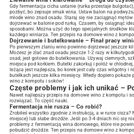
Zlewanie wina i klarowanie – Droga do czyste
Gdy fermentacja cicha ustanie (rurka przestaje bulgotać)
pozbyć, bo zepsuje smak wina. Ustaw balon na podwyższen
młode wino znad osadu. Staraj się nie zaciągnąć mętów 
dojrzewać w balonie pod rurką. Czasem, by osiągnąć ide
sposobami. Można użyć do tego specjalnych środków klaru
każdego winiarza. Ten przepis na domowe wino z kompotu 
Dojrzewanie i butelkowanie – Finał pracy wini
Po pierwszym zlaniu wino powinno dojrzewać jeszcze kilk
Możesz je zlać znad osadu jeszcze 1-2 razy w kilkutygodn
osad, jest gotowe do butelkowania. Używaj ciemnych, szk
miejsca pod korkiem. Butelki zakorkuj i połóż w chłodn
leżąca jest najlepsza, bo korek jest cały czas wilgotny i 
butelkach jeszcze kilka miesięcy. Wtedy dopiero pokaże
wino z kompotu i soków!
Częste problemy i jak ich unikać – 
Nawet najlepszy przepis na domowe wino z kompotu i s
rozwiązać. To część nauki.
Fermentacja nie rusza – Co robić?
Zrobiłeś wszystko zgodnie z instrukcją, a w rurce cisza?
miejsce) lub słabe drożdże. Jeśli po 3-4 dniach nic się
problemy z fermentacją wina domowego, które nie powin
pobudzić drożdże. Ten przepis na domowe wino z kompot