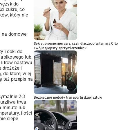
 wężyk do
ci cukru, co
ów, który nie
is na domowe
Sekret promiennej cery, czyli dlaczego witamina C to
Twój najlepszy sprzymierzeniec?
y i soki do
 jabłkowego lub
 litrów nastawu.
e drożdże i
 do której wlej
 też przepis na
symalnie 2-3
Bezpieczne metody transportu dzieł sztuki
burzliwa trwa
a minutę lub
peratury, ilości
nie ślepe