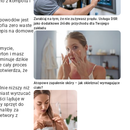
no z kompotu i
Zarabiaj na tym, że nie zużywasz prądu. Usługa DSR
 powodów jest
jako dodatkowe źródło przychodu dla Twojego
ofia zero waste
zakładu
rzepis na domowe
 mycie,
arton i masz
minuje dzikie
e cały proces
otwierdza, że
Atopowe zapalenie skóry – jak okiełznać wymagające
nie niższy niż
ciało?
amiast wyrzucać
ści ląduje w
y sprzęt do
naliby za
zetwory z