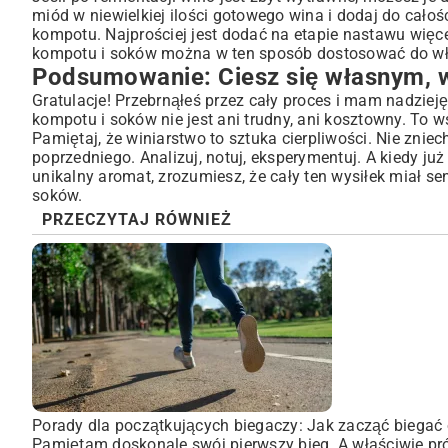
miód w niewielkiej ilości gotowego wina i dodaj do cało
kompotu. Najprościej jest dodać na etapie nastawu więce
kompotu i soków można w ten sposób dostosować do wła
Podsumowanie: Ciesz się własnym,
Gratulacje! Przebrnąłeś przez cały proces i mam nadziej
kompotu i soków nie jest ani trudny, ani kosztowny. To w
Pamiętaj, że winiarstwo to sztuka cierpliwości. Nie zni
poprzedniego. Analizuj, notuj, eksperymentuj. A kiedy j
unikalny aromat, zrozumiesz, że cały ten wysiłek miał se
soków.
PRZECZYTAJ RÓWNIEŻ
Porady dla początkujących biegaczy: Jak zacząć biegać 
Pamiętam doskonale swój pierwszy bieg. A właściwie pró