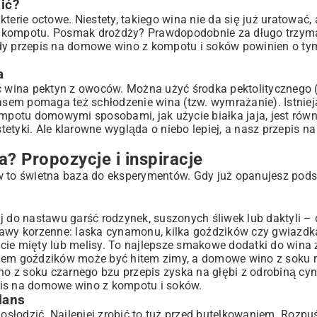
ić?
terie octowe. Niestety, takiego wina nie da się już uratować,
z kompotu. Posmak drożdży? Prawdopodobnie za długo trzym
żdy przepis na domowe wino z kompotu i soków powinien o t
a
wina pektyn z owoców. Można użyć środka pektolitycznego (
zasem pomaga też schłodzenie wina (tzw. wymrażanie). Istniej
ompotu domowymi sposobami, jak użycie białka jaja, jest równ
estetyki. Ale klarowne wygląda o niebo lepiej, a nasz przepis
 Propozycje i inspiracje
to świetna baza do eksperymentów. Gdy już opanujesz podst
do nastawu garść rodzynek, suszonych śliwek lub daktyli – 
prawy korzenne: laska cynamonu, kilka goździków czy gwiazd
cie mięty lub melisy. To najlepsze smakowe dodatki do wina 
iem goździków może być hitem zimy, a domowe wino z soku
ino z soku czarnego bzu przepis zyska na głębi z odrobiną cy
pis na domowe wino z kompotu i soków.
lans
dosłodzić. Najlepiej zrobić to tuż przed butelkowaniem. Rozpuś