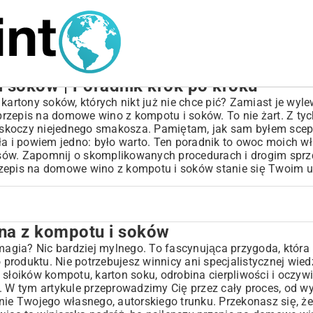
 soków | Poradnik krok po kroku
 kartony soków, których nikt już nie chce pić? Zamiast je wy
rzepis na domowe wino z kompotu i soków. To nie żart. Z tyc
askoczy niejednego smakosza. Pamiętam, jak sam byłem sce
yła i powiem jedno: było warto. Ten poradnik to owoc moich w
sów. Zapomnij o skomplikowanych procedurach i drogim sprzę
rzepis na domowe wino z kompotu i soków stanie się Twoim 
na z kompotu i soków
ów
agia? Nic bardziej mylnego. To fascynująca przygoda, która
produktu. Nie potrzebujesz winnicy ani specjalistycznej wied
 słoików kompotu, karton soku, odrobina cierpliwości i oczywi
W tym artykule przeprowadzimy Cię przez cały proces, od w
ie Twojego własnego, autorskiego trunku. Przekonasz się, że 