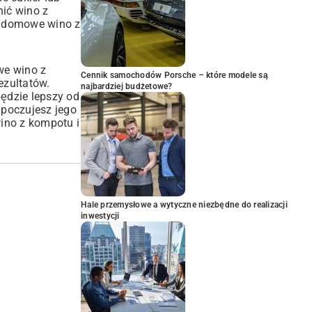
nić wino z
na domowe wino z
we wino z
Cennik samochodów Porsche – które modele są
ezultatów.
najbardziej budżetowe?
będzie lepszy od
 poczujesz jego
wino z kompotu i
Hale przemysłowe a wytyczne niezbędne do realizacji
inwestycji