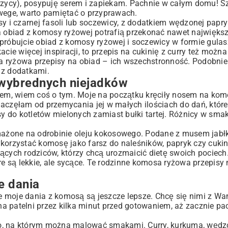
cierzycy), posypuję serem i zapiekam. Pachnie w całym domu! 
 wege, warto pamiętać o przyprawach.
i czarnej fasoli lub soczewicy, z dodatkiem wędzonej papryk
na obiad z komosy ryżowej potrafią przekonać nawet najwięks
e spróbujcie obiad z komosy ryżowej i soczewicy w formie gul
cie więcej inspiracji, to
przepis na cukinię z curry
też można
a ryżowa przepisy na obiad – ich wszechstronność. Podobnie
 z dodatkami.
a wybrednych niejadków
 wiem coś o tym. Moje na początku kręciły nosem na komo
aczęłam od przemycania jej w małych ilościach do dań, które 
 do kotletów mielonych zamiast bułki tartej. Różnicy w smak
 smażone na odrobinie oleju kokosowego. Podane z musem jab
korzystać komosę jako farsz do naleśników, papryk czy cukini
ących rodziców, którzy chcą urozmaicić dietę swoich pociech
re są lekkie, ale sycące. Te rodzinne komosa ryżowa przepisy
e dania
że moje dania z komosą są jeszcze lepsze. Chcę się nimi z Wa
a patelni przez kilka minut przed gotowaniem, aż zacznie pa
ótno, na którym można malować smakami. Curry, kurkuma, wędz