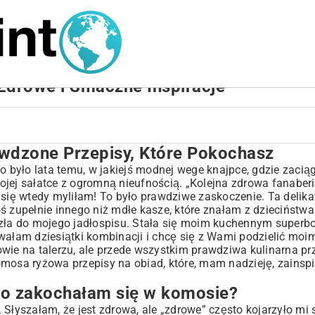
Zdrowe i Smaczne Inspiracje
wdzone Przepisy, Które Pokochasz
tóre Pokochasz
w komosie?
było lata temu, w jakiejś modnej wege knajpce, gdzie zacią
jej sałatce z ogromną nieufnością. „Kolejna zdrowa fanaberi
 się wtedy myliłam! To było prawdziwe zaskoczenie. Ta delika
ś zupełnie innego niż mdłe kasze, które znałam z dzieciństwa
lko
szła do mojego jadłospisu. Stała się moim kuchennym superb
wałam dziesiątki kombinacji i chcę się z Wami podzielić moim
osy
wie na talerzu, ale przede wszystkim prawdziwa kulinarna pr
ków
mosa ryżowa przepisy na obiad, które, mam nadzieję, zainspi
go zakochałam się w komosie?
Słyszałam, że jest zdrowa, ale „zdrowe” często kojarzyło mi s