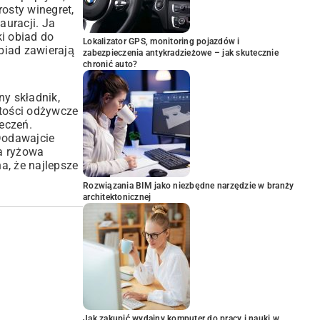
rosty winegret,
auracji. Ja
i obiad do
Lokalizator GPS, monitoring pojazdów i
biad zawierają
zabezpieczenia antykradzieżowe – jak skutecznie
chronić auto?
y składnik,
rtości odżywcze
zeczeń.
 Dodawajcie
sa ryżowa
a, że najlepsze
Rozwiązania BIM jako niezbędne narzędzie w branży
architektonicznej
Jak zakupić wydajny komputer do pracy i nauki w