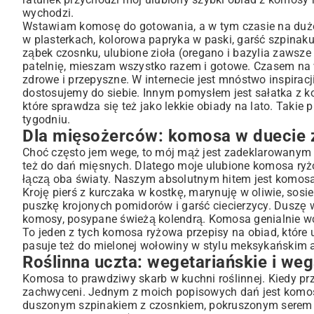
wychodzi.
Wstawiam komosę do gotowania, a w tym czasie na dużej
w plasterkach, kolorowa papryka w paski, garść szpinak
ząbek czosnku, ulubione zioła (oregano i bazylia zawsze
patelnię, mieszam wszystko razem i gotowe. Czasem na wi
zdrowe i przepyszne. W internecie jest mnóstwo inspiracji
dostosujemy do siebie. Innym pomysłem jest sałatka z 
które sprawdza się też jako
lekkie obiady na lato
. Takie 
tygodniu.
Dla mięsożerców: komosa w duecie z 
Choć często jem wege, to mój mąż jest zadeklarowanym m
też do dań mięsnych. Dlatego moje ulubione komosa ryż
łączą oba światy. Naszym absolutnym hitem jest komosa
Kroję pierś z kurczaka w kostkę, marynuję w oliwie, sos
puszkę krojonych pomidorów i garść ciecierzycy. Duszę w
komosy, posypane świeżą kolendrą. Komosa genialnie wchł
To jeden z tych komosa ryżowa przepisy na obiad, któr
pasuje też do mielonej wołowiny w stylu meksykańskim a
Roślinna uczta: wegetariańskie i we
Komosa to prawdziwy skarb w kuchni roślinnej. Kiedy pr
zachwyceni. Jednym z moich popisowych dań jest komo
duszonym szpinakiem z czosnkiem, pokruszonym serem f