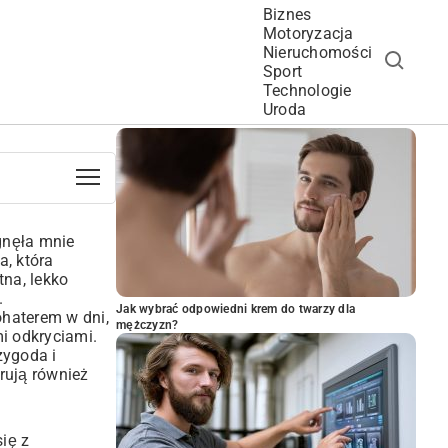
Biznes
Motoryzacja
Nieruchomości
Sport
Technologie
POPULARNE ARTYKUŁY
Uroda
gnęła mnie
a, która
tna, lekko
.
Jak wybrać odpowiedni krem do twarzy dla
ohaterem w dni,
mężczyzn?
i odkryciami.
zygoda i
rują również
ię z