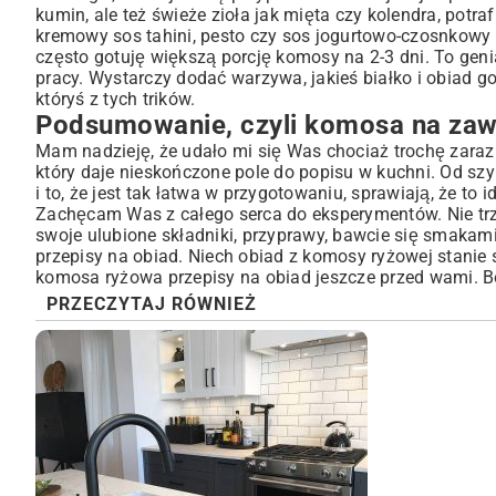
kumin, ale też świeże zioła jak mięta czy kolendra, potra
kremowy sos tahini, pesto czy sos jogurtowo-czosnkowy 
często gotuję większą porcję komosy na 2-3 dni. To gen
pracy
. Wystarczy dodać warzywa, jakieś białko i obiad 
któryś z tych trików.
Podsumowanie, czyli komosa na za
Mam nadzieję, że udało mi się Was chociaż trochę zara
który daje nieskończone pole do popisu w kuchni. Od szy
i to, że jest tak łatwa w przygotowaniu, sprawiają, że to 
Zachęcam Was z całego serca do eksperymentów. Nie trzym
swoje ulubione składniki, przyprawy, bawcie się smakam
przepisy na obiad. Niech obiad z komosy ryżowej stani
komosa ryżowa przepisy na obiad jeszcze przed wami. B
PRZECZYTAJ RÓWNIEŻ