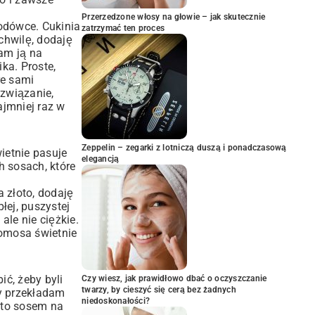
Przerzedzone włosy na głowie – jak skutecznie
odówce. Cukinia
zatrzymać ten proces
chwilę, dodaję
cam ją na
ka. Proste,
re sami
związanie,
ajmniej raz w
Zeppelin – zegarki z lotniczą duszą i ponadczasową
ietnie pasuje
elegancją
 sosach, które
 złoto, dodaję
łej, puszystej
ale nie ciężkie.
Komosa świetnie
ć, żeby byli
Czy wiesz, jak prawidłowo dbać o oczyszczanie
twarzy, by cieszyć się cerą bez żadnych
y przekładam
niedoskonałości?
 to sosem na