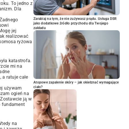
oku. To jedno z
anizm. Dla
Zarabiaj na tym, że nie zużywasz prądu. Usługa DSR
. Żadnego
jako dodatkowe źródło przychodu dla Twojego
sowi
zakładu
Mogę jej
jak realizować
ne komosa ryżowa
yła katastrofa.
rzcie mi na
ładne
 a ratuje całe
Atopowe zapalenie skóry – jak okiełznać wymagające
ciało?
ciej używam
szam ogień na
 Zostawcie ją w
To fundament
Wtedy na
mo i zawsze