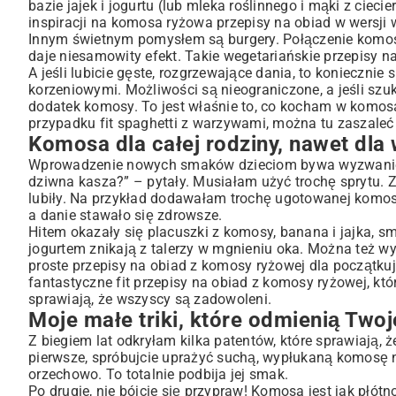
bazie jajek i jogurtu (lub mleka roślinnego i mąki z cie
inspiracji na komosa ryżowa przepisy na obiad w wersji
Innym świetnym pomysłem są burgery. Połączenie komosy 
daje niesamowity efekt. Takie wegetariańskie przepisy 
A jeśli lubicie gęste, rozgrzewające dania, to konieczni
korzeniowymi. Możliwości są nieograniczone, a jeśli szuka
dodatek komosy. To jest właśnie to, co kocham w komos
przypadku
fit spaghetti z warzywami
, można tu zaszaleć
Komosa dla całej rodziny, nawet dl
Wprowadzenie nowych smaków dzieciom bywa wyzwaniem,
dziwna kasza?” – pytały. Musiałam użyć trochę sprytu. Z
lubiły. Na przykład dodawałam trochę ugotowanej komosy
a danie stawało się zdrowsze.
Hitem okazały się placuszki z komosy, banana i jajka,
jogurtem znikają z talerzy w mgnieniu oka. Można też wy
proste przepisy na obiad z komosy ryżowej dla początkuj
fantastyczne fit przepisy na obiad z komosy ryżowej, któ
sprawiają, że wszyscy są zadowoleni.
Moje małe triki, które odmienią Twoj
Z biegiem lat odkryłam kilka patentów, które sprawiają, 
pierwsze, spróbujcie uprażyć suchą, wypłukaną komosę n
orzechowo. To totalnie podbija jej smak.
Po drugie, nie bójcie się przypraw! Komosa jest jak pł