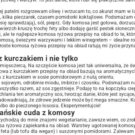
 patelni rozgrzewam oliwę i wrzucam to, co akurat mam w l
u, kilka pieczarek, czasem pomidorki koktajlowe. Podsmażam 
 się sprawdzają), sól, pieprz. Gdy komosa jest gotowa, dorzu
erzch kruszę trochę fety albo dodaję garść pestek słoneczni
, ale te najlepsze komosa ryżowa przepisy na obiad to te, któ
komosą, świeżymi warzywami i lekkim winegretem – idealne ro
proste komosa ryżowa przepisy na obiad ratują mi życie przyn
kurczakiem i nie tylko
ięsożercą. Na szczęście komosa jest tak uniwersalna, że św
owa z kurczakiem przepisy na obiad bazują na aromatycznych
 z kurczakiem w sosie pomidorowym z nutą orientu.
ie sojowym, odrobinie miodu, imbirze i czosnku. Podsmażam na
szystko razem, aż sos zgęstnieje. Podaję to na kopczyku ciep
ania ten aromatyczny sos, tworząc danie, które jest sycące, 
e udowadniają, że zdrowe jedzenie może być mega smaczne. 
lbo do pieczonego łososia. Eksperymentujcie!
gańskie cuda z komosy
zychodzą do mnie znajomi wegetarianie, zawsze wiem, co zrobi
sa ryżowa zapiekanka na obiad. Warstwy ugotowanej komos
eta (lub tofu dla wegan) i suszonymi pomidorami. Zalewam