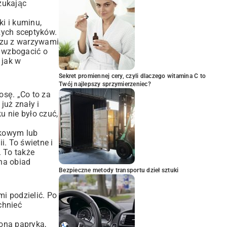
Szukając
i i kuminu,
zych sceptyków.
aszu z warzywami
 wzbogacić o
 jak w
Sekret promiennej cery, czyli dlaczego witamina C to
Twój najlepszy sprzymierzeniec?
sę. „Co to za
już znały i
u nie było czuć,
łkowym lub
i. To świetne i
. To także
 na obiad
Bezpieczne metody transportu dzieł sztuki
mi podzielić. Po
chnieć
ona papryka,