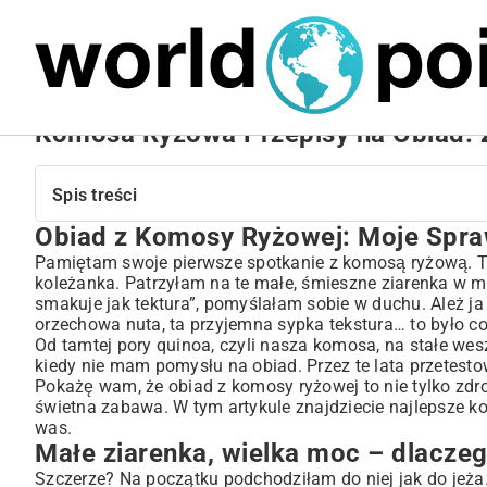
MARIUSZ ŁAMAGA
27.09.2025
NIERUCHOMOŚCI
Komosa Ryżowa Przepisy na Obiad: 
Spis treści
Obiad z Komosy Ryżowej: Moje Spra
Obiad z Komosy Ryżowej: Moje Sprawdzone Przepisy, K
Małe ziarenka, wielka moc – dlaczego zakochałam się 
Pamiętam swoje pierwsze spotkanie z komosą ryżową. To 
koleżanka. Patrzyłam na te małe, śmieszne ziarenka w mo
Jak nie zepsuć komosy? Kilka prostych rad od serca.
smakuje jak tektura”, pomyślałam sobie w duchu. Ależ ja
Gdy czas goni – obiad z komosy w mniej niż pół godziny
orzechowa nuta, ta przyjemna sypka tekstura… to było co
Dla mięsożerców: komosa w duecie z kurczakiem i nie ty
Od tamtej pory quinoa, czyli nasza komosa, na stałe we
kiedy nie mam pomysłu na obiad. Przez te lata przetesto
Roślinna uczta: wegetariańskie i wegańskie cuda z kom
Pokażę wam, że obiad z komosy ryżowej to nie tylko zdro
Komosa dla całej rodziny, nawet dla wybrednych niejad
świetna zabawa. W tym artykule znajdziecie najlepsze ko
Moje małe triki, które odmienią Twoje dania
was.
Małe ziarenka, wielka moc – dlacze
Podsumowanie, czyli komosa na zawsze w moim sercu
Szczerze? Na początku podchodziłam do niej jak do jeża. 