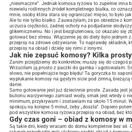
„niesmaczne”. Jednak komosa ryżowa to zupełnie inna ba
niewielu roślinnych źródeł kompletnego białka, co ozna
mnie, osoby która stara się ograniczać mięso, to było jak
Ale to nie tylko białko. Zauważyłam, że po obiedzie z ko
uczucia ciężkości, żadnej ochoty na podjadanie słodyczy
glikemicznemu. No i jest bezglutenowa, co okazało się z
gotować bez stresu. Włączenie jej do diety było jednym 
przepisy na zdrowe odżywianie
. To naprawdę składnik, k
przepisy na obiad i dzielę się nimi z innymi.
Jak nie zepsuć komosy? Kilka prosty
Zanim przejdziemy do konkretów, muszę się do czegoś p
Wrzuciłam ją prosto z paczki do garnka i ugotowałam. S
słowo, nie popełniajcie tego błędu! Ta goryczka to sapon
wypłukanie komosy na gęstym sicie pod zimną, bieżącą wo
danie.
Samo gotowanie jest już dziecinnie proste. Zasada jest 
bulionu warzywnego zamiast wody, smak jest wtedy o ni
minimum, przykrywam i zostawiam na około 15 minut. Waż
spokoju na kolejne 5 minut, żeby „doszła”. Dopiero potem
pod wszystkie komosa ryżowa przepisy na obiad, bez któ
Gdy czas goni – obiad z komosy w mn
Są takie dni, kiedy wracam do domu kompletnie bez sił. 
ratunek przychodzi mój ulubiony szybki obiad z komosy ry