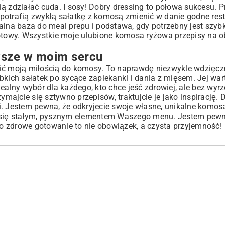
fią zdziałać cuda. I sosy! Dobry dressing to połowa sukcesu. P
potrafią zwykłą sałatkę z komosą zmienić w danie godne rest
ialna baza do meal prepu i podstawa, gdy potrzebny jest
szybk
gotowy. Wszystkie moje ulubione komosa ryżowa przepisy na o
wsze w moim sercu
zić moją miłością do komosy. To naprawdę niezwykle wdzięczn
bkich sałatek po sycące zapiekanki i dania z mięsem. Jej wa
idealny wybór dla każdego, kto chce jeść zdrowiej, ale bez wyr
ajcie się sztywno przepisów, traktujcie je jako inspirację.
i. Jestem pewna, że odkryjecie swoje własne, unikalne komo
e się stałym, pysznym elementem Waszego menu. Jestem pewn
o zdrowe gotowanie to nie obowiązek, a czysta przyjemność!